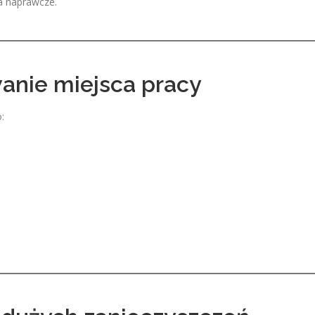
a naprawcze.
anie miejsca pracy
: