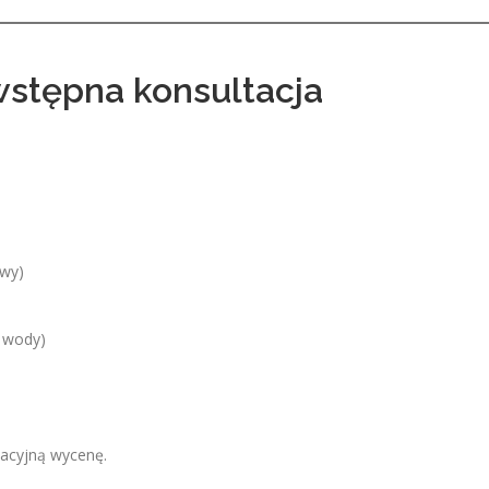
wstępna konsultacja
owy)
ę wody)
acyjną wycenę.