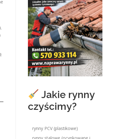
ne
.
m
ą
Jakie rynny
czyścimy?
rynny PCV (plastikowe)
rynny stalowe (ocynkowane i