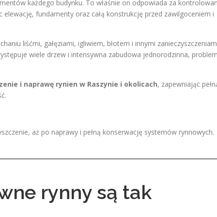
lementów każdego budynku. To właśnie on odpowiada za kontrolowa
 elewację, fundamenty oraz całą konstrukcję przed zawilgoceniem i
haniu liśćmi, gałęziami, igliwiem, błotem i innymi zanieczyszczeniami
występuje wiele drzew i intensywna zabudowa jednorodzinna, proble
zenie i naprawę rynien w Raszynie i okolicach
, zapewniając pełn
ć.
yszczenie, aż po naprawy i pełną konserwację systemów rynnowych.
wne rynny są tak