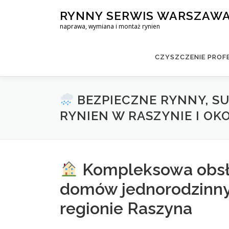
Skip
RYNNY SERWIS WARSZAW
to
naprawa, wymiana i montaż rynien
content
CZYSZCZENIE PROF
BEZPIECZNE RYNNY, S
RYNIEN W RASZYNIE I OK
Kompleksowa obsł
domów jednorodzinnyc
regionie Raszyna