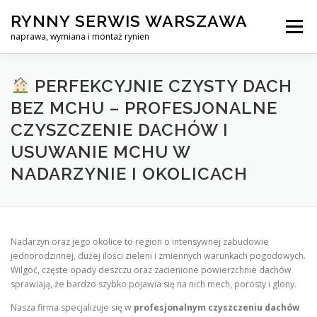
Skip
RYNNY SERWIS WARSZAWA
to
Menu
content
naprawa, wymiana i montaż rynien
CZYSZCZENIE PROFESJONALNA NAPRAWA, WYMIANA I MO
PERFEKCYJNIE CZYSTY DACH
BEZ MCHU – PROFESJONALNE
CZYSZCZENIE DACHÓW I
CENNIK
SERWIS RYNNY WARSZAWA
KONTAKT
USUWANIE MCHU W
NADARZYNIE I OKOLICACH
Nadarzyn oraz jego okolice to region o intensywnej zabudowie
jednorodzinnej, dużej ilości zieleni i zmiennych warunkach pogodowych.
Wilgoć, częste opady deszczu oraz zacienione powierzchnie dachów
sprawiają, że bardzo szybko pojawia się na nich mech, porosty i glony.
Nasza firma specjalizuje się w
profesjonalnym czyszczeniu dachów