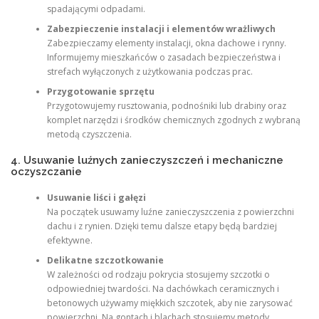
spadającymi odpadami.
Zabezpieczenie instalacji i elementów wrażliwych
Zabezpieczamy elementy instalacji, okna dachowe i rynny.
Informujemy mieszkańców o zasadach bezpieczeństwa i
strefach wyłączonych z użytkowania podczas prac.
Przygotowanie sprzętu
Przygotowujemy rusztowania, podnośniki lub drabiny oraz
komplet narzędzi i środków chemicznych zgodnych z wybraną
metodą czyszczenia.
4. Usuwanie luźnych zanieczyszczeń i mechaniczne
oczyszczanie
Usuwanie liści i gałęzi
Na początek usuwamy luźne zanieczyszczenia z powierzchni
dachu i z rynien. Dzięki temu dalsze etapy będą bardziej
efektywne.
Delikatne szczotkowanie
W zależności od rodzaju pokrycia stosujemy szczotki o
odpowiedniej twardości. Na dachówkach ceramicznych i
betonowych używamy miękkich szczotek, aby nie zarysować
powierzchni. Na gontach i blachach stosujemy metody