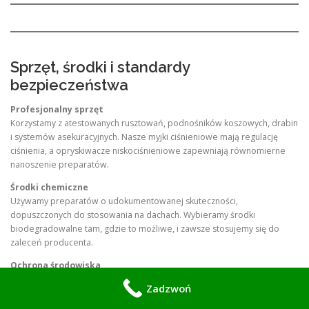
Sprzęt, środki i standardy
bezpieczeństwa
Profesjonalny sprzęt
Korzystamy z atestowanych rusztowań, podnośników koszowych, drabin
i systemów asekuracyjnych. Nasze myjki ciśnieniowe mają regulację
ciśnienia, a opryskiwacze niskociśnieniowe zapewniają równomierne
nanoszenie preparatów.
Środki chemiczne
Używamy preparatów o udokumentowanej skuteczności,
dopuszczonych do stosowania na dachach. Wybieramy środki
biodegradowalne tam, gdzie to możliwe, i zawsze stosujemy się do
zaleceń producenta.
Ochrona środowiska
Minimalizujemy wpływ na roślinność i glebę poprzez zabezpieczenie
Zadzwoń
terenu i zbieranie spływających zanieczyszczeń. W razie potrzeby
stosujemy neutralizację i odprowadzanie wód do bezpiecznych miejsc.