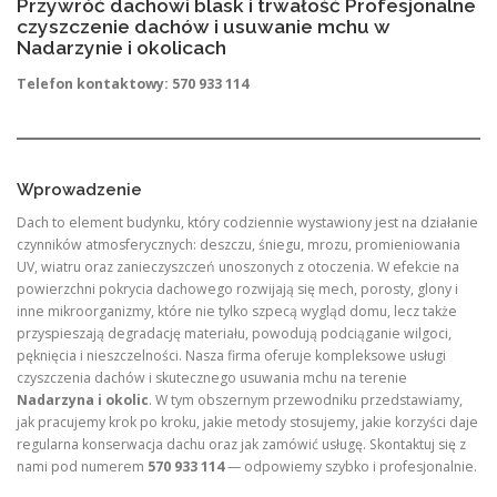
Przywróć dachowi blask i trwałość Profesjonalne
czyszczenie dachów i usuwanie mchu w
Nadarzynie i okolicach
Telefon kontaktowy: 570 933 114
Wprowadzenie
Dach to element budynku, który codziennie wystawiony jest na działanie
czynników atmosferycznych: deszczu, śniegu, mrozu, promieniowania
UV, wiatru oraz zanieczyszczeń unoszonych z otoczenia. W efekcie na
powierzchni pokrycia dachowego rozwijają się mech, porosty, glony i
inne mikroorganizmy, które nie tylko szpecą wygląd domu, lecz także
przyspieszają degradację materiału, powodują podciąganie wilgoci,
pęknięcia i nieszczelności. Nasza firma oferuje kompleksowe usługi
czyszczenia dachów i skutecznego usuwania mchu na terenie
Nadarzyna i okolic
. W tym obszernym przewodniku przedstawiamy,
jak pracujemy krok po kroku, jakie metody stosujemy, jakie korzyści daje
regularna konserwacja dachu oraz jak zamówić usługę. Skontaktuj się z
nami pod numerem
570 933 114
— odpowiemy szybko i profesjonalnie.