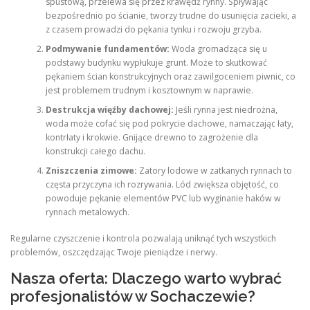
spustową, przelewa się przez krawędź rynny. Spływając
bezpośrednio po ścianie, tworzy trudne do usunięcia zacieki, a
z czasem prowadzi do pękania tynku i rozwoju grzyba.
Podmywanie fundamentów:
Woda gromadząca się u
podstawy budynku wypłukuje grunt. Może to skutkować
pękaniem ścian konstrukcyjnych oraz zawilgoceniem piwnic, co
jest problemem trudnym i kosztownym w naprawie.
Destrukcja więźby dachowej:
Jeśli rynna jest niedrożna,
woda może cofać się pod pokrycie dachowe, namaczając łaty,
kontrłaty i krokwie. Gnijące drewno to zagrożenie dla
konstrukcji całego dachu.
Zniszczenia zimowe:
Zatory lodowe w zatkanych rynnach to
częsta przyczyna ich rozrywania. Lód zwiększa objętość, co
powoduje pękanie elementów PVC lub wyginanie haków w
rynnach metalowych.
Regularne czyszczenie i kontrola pozwalają uniknąć tych wszystkich
problemów, oszczędzając Twoje pieniądze i nerwy.
Nasza oferta: Dlaczego warto wybrać
profesjonalistów w Sochaczewie?