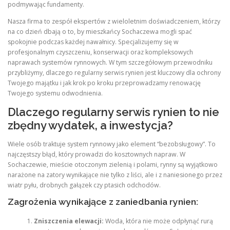
podmywając fundamenty.
Nasza firma to zespół ekspertów z wieloletnim doświadczeniem, którzy
na co dzień dbają o to, by mieszkańcy Sochaczewa mogli spać
spokojnie podczas każdej nawałnicy. Specjalizujemy się w
profesjonalnym czyszczeniu, konserwacji oraz kompleksowych
naprawach systemów rynnowych. W tym szczegółowym przewodniku
przybliżymy, dlaczego regularny serwis rynien jest kluczowy dla ochrony
Twojego majątku i jak krok po kroku przeprowadzamy renowację
Twojego systemu odwodnienia.
Dlaczego regularny serwis rynien to nie
zbędny wydatek, a inwestycja?
Wiele osób traktuje system rynnowy jako element “bezobsługowy”. To
najczęstszy błąd, który prowadzi do kosztownych napraw. W
Sochaczewie, mieście otoczonym zielenią i polami, rynny są wyjątkowo
narażone na zatory wynikające nie tylko z liści, ale i z naniesionego przez
wiatr pyłu, drobnych gałązek czy ptasich odchodów.
Zagrożenia wynikające z zaniedbania rynien:
Zniszczenia elewacji:
Woda, która nie może odpłynąć rurą