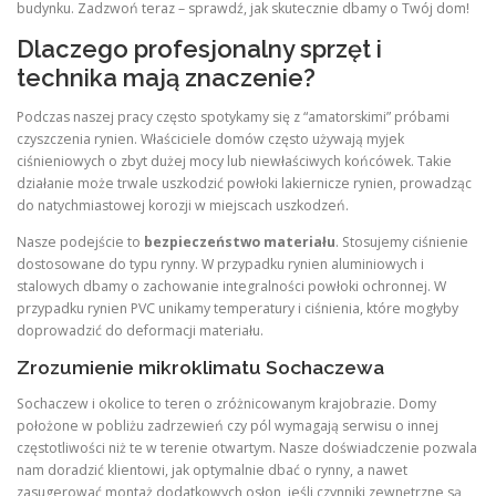
budynku. Zadzwoń teraz – sprawdź, jak skutecznie dbamy o Twój dom!
Dlaczego profesjonalny sprzęt i
technika mają znaczenie?
Podczas naszej pracy często spotykamy się z “amatorskimi” próbami
czyszczenia rynien. Właściciele domów często używają myjek
ciśnieniowych o zbyt dużej mocy lub niewłaściwych końcówek. Takie
działanie może trwale uszkodzić powłoki lakiernicze rynien, prowadząc
do natychmiastowej korozji w miejscach uszkodzeń.
Nasze podejście to
bezpieczeństwo materiału
. Stosujemy ciśnienie
dostosowane do typu rynny. W przypadku rynien aluminiowych i
stalowych dbamy o zachowanie integralności powłoki ochronnej. W
przypadku rynien PVC unikamy temperatury i ciśnienia, które mogłyby
doprowadzić do deformacji materiału.
Zrozumienie mikroklimatu Sochaczewa
Sochaczew i okolice to teren o zróżnicowanym krajobrazie. Domy
położone w pobliżu zadrzewień czy pól wymagają serwisu o innej
częstotliwości niż te w terenie otwartym. Nasze doświadczenie pozwala
nam doradzić klientowi, jak optymalnie dbać o rynny, a nawet
zasugerować montaż dodatkowych osłon, jeśli czynniki zewnętrzne są