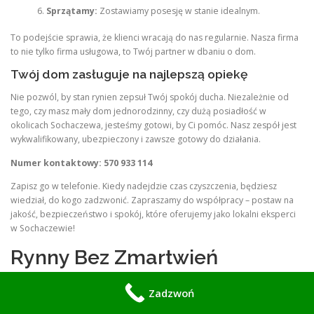
Sprzątamy:
Zostawiamy posesję w stanie idealnym.
To podejście sprawia, że klienci wracają do nas regularnie. Nasza firma
to nie tylko firma usługowa, to Twój partner w dbaniu o dom.
Twój dom zasługuje na najlepszą opiekę
Nie pozwól, by stan rynien zepsuł Twój spokój ducha. Niezależnie od
tego, czy masz mały dom jednorodzinny, czy dużą posiadłość w
okolicach Sochaczewa, jesteśmy gotowi, by Ci pomóc. Nasz zespół jest
wykwalifikowany, ubezpieczony i zawsze gotowy do działania.
Numer kontaktowy: 570 933 114
Zapisz go w telefonie. Kiedy nadejdzie czas czyszczenia, będziesz
wiedział, do kogo zadzwonić. Zapraszamy do współpracy – postaw na
jakość, bezpieczeństwo i spokój, które oferujemy jako lokalni eksperci
w Sochaczewie!
Rynny Bez Zmartwień
Sochaczew Profesjonalne
Zadzwoń
Czyszczenie i Naprawa Rynien