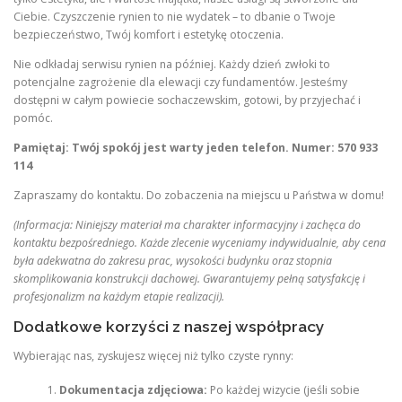
Ciebie. Czyszczenie rynien to nie wydatek – to dbanie o Twoje
bezpieczeństwo, Twój komfort i estetykę otoczenia.
Nie odkładaj serwisu rynien na później. Każdy dzień zwłoki to
potencjalne zagrożenie dla elewacji czy fundamentów. Jesteśmy
dostępni w całym powiecie sochaczewskim, gotowi, by przyjechać i
pomóc.
Pamiętaj: Twój spokój jest warty jeden telefon.
Numer: 570 933
114
Zapraszamy do kontaktu. Do zobaczenia na miejscu u Państwa w domu!
(Informacja: Niniejszy materiał ma charakter informacyjny i zachęca do
kontaktu bezpośredniego. Każde zlecenie wyceniamy indywidualnie, aby cena
była adekwatna do zakresu prac, wysokości budynku oraz stopnia
skomplikowania konstrukcji dachowej. Gwarantujemy pełną satysfakcję i
profesjonalizm na każdym etapie realizacji).
Dodatkowe korzyści z naszej współpracy
Wybierając nas, zyskujesz więcej niż tylko czyste rynny:
Dokumentacja zdjęciowa:
Po każdej wizycie (jeśli sobie