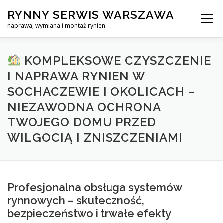
Skip
RYNNY SERWIS WARSZAWA
to
Menu
content
naprawa, wymiana i montaż rynien
CZYSZCZENIE PROFESJONALNA NAPRAWA, WYMIANA I MO
KOMPLEKSOWE CZYSZCZENIE
I NAPRAWA RYNIEN W
SOCHACZEWIE I OKOLICACH –
CENNIK
SERWIS RYNNY WARSZAWA
KONTAKT
NIEZAWODNA OCHRONA
TWOJEGO DOMU PRZED
WILGOCIĄ I ZNISZCZENIAMI
Profesjonalna obsługa systemów
rynnowych – skuteczność,
bezpieczeństwo i trwałe efekty