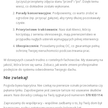
życzysz) przesyłamy zdjęcia stanu “przed” i “po”. Dzięki temu
wiesz, co dokładnie zostało wykonane.
Porady konserwacyjne:
Podpowiemy, co warto zrobić w
ogrodzie (np. przyciąć gałęzie), aby rynny dłużej pozostawały
czyste.
Priorytetowe traktowanie:
Nasi stali klienci, którzy
korzystają z serwisu okresowego, mają pierwszeństwo w
przypadku nagłych usterek wymagających pilnej interwencji.
Ubezpieczenie:
Posiadamy polisę OC, co gwarantuje pełną
ochronę Twojej nieruchomości podczas trwania prac.
W dzisiejszych czasach trudno o rzetelnych fachowców. My stawiamy na
jakość, która broni się sama. Zobacz, jak wiele zmieni profesjonalne
podejście do systemu odwodnienia Twojego dachu.
Nie zwlekaj!
Pogoda bywa kapryśna. Nie czekaj na pierwsze oznaki przeciekania czy
pękania tynku. Zapobieganie jest zawsze tańsze niż usuwanie skutków
awarii. Nasi doradcy czekają na Twój sygnał pod numerem
570 933 114
.
Zapraszamy do współpracy – wspólnie zadbamy o to, by Twój dom był
bezpieczny, suchy i estetyczny przez wiele kolejnych lat!