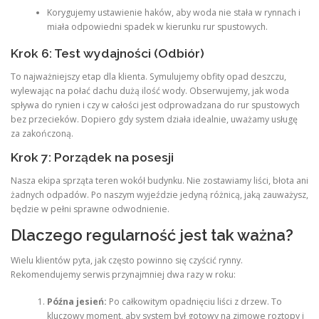
Korygujemy ustawienie haków, aby woda nie stała w rynnach i
miała odpowiedni spadek w kierunku rur spustowych.
Krok 6: Test wydajności (Odbiór)
To najważniejszy etap dla klienta. Symulujemy obfity opad deszczu,
wylewając na połać dachu dużą ilość wody. Obserwujemy, jak woda
spływa do rynien i czy w całości jest odprowadzana do rur spustowych
bez przecieków. Dopiero gdy system działa idealnie, uważamy usługę
za zakończoną.
Krok 7: Porządek na posesji
Nasza ekipa sprząta teren wokół budynku. Nie zostawiamy liści, błota ani
żadnych odpadów. Po naszym wyjeździe jedyną różnicą, jaką zauważysz,
będzie w pełni sprawne odwodnienie.
Dlaczego regularność jest tak ważna?
Wielu klientów pyta, jak często powinno się czyścić rynny.
Rekomendujemy serwis przynajmniej dwa razy w roku:
Późna jesień:
Po całkowitym opadnięciu liści z drzew. To
kluczowy moment, aby system był gotowy na zimowe roztopy i