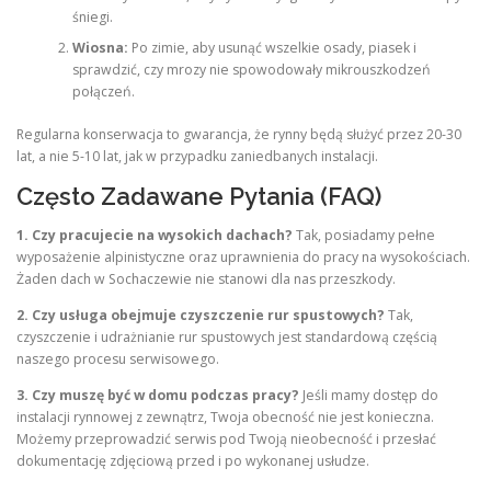
śniegi.
Wiosna:
Po zimie, aby usunąć wszelkie osady, piasek i
sprawdzić, czy mrozy nie spowodowały mikrouszkodzeń
połączeń.
Regularna konserwacja to gwarancja, że rynny będą służyć przez 20-30
lat, a nie 5-10 lat, jak w przypadku zaniedbanych instalacji.
Często Zadawane Pytania (FAQ)
1. Czy pracujecie na wysokich dachach?
Tak, posiadamy pełne
wyposażenie alpinistyczne oraz uprawnienia do pracy na wysokościach.
Żaden dach w Sochaczewie nie stanowi dla nas przeszkody.
2. Czy usługa obejmuje czyszczenie rur spustowych?
Tak,
czyszczenie i udrażnianie rur spustowych jest standardową częścią
naszego procesu serwisowego.
3. Czy muszę być w domu podczas pracy?
Jeśli mamy dostęp do
instalacji rynnowej z zewnątrz, Twoja obecność nie jest konieczna.
Możemy przeprowadzić serwis pod Twoją nieobecność i przesłać
dokumentację zdjęciową przed i po wykonanej usłudze.