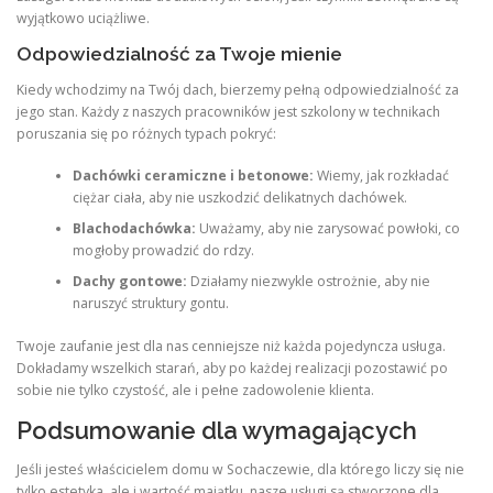
wyjątkowo uciążliwe.
Odpowiedzialność za Twoje mienie
Kiedy wchodzimy na Twój dach, bierzemy pełną odpowiedzialność za
jego stan. Każdy z naszych pracowników jest szkolony w technikach
poruszania się po różnych typach pokryć:
Dachówki ceramiczne i betonowe:
Wiemy, jak rozkładać
ciężar ciała, aby nie uszkodzić delikatnych dachówek.
Blachodachówka:
Uważamy, aby nie zarysować powłoki, co
mogłoby prowadzić do rdzy.
Dachy gontowe:
Działamy niezwykle ostrożnie, aby nie
naruszyć struktury gontu.
Twoje zaufanie jest dla nas cenniejsze niż każda pojedyncza usługa.
Dokładamy wszelkich starań, aby po każdej realizacji pozostawić po
sobie nie tylko czystość, ale i pełne zadowolenie klienta.
Podsumowanie dla wymagających
Jeśli jesteś właścicielem domu w Sochaczewie, dla którego liczy się nie
tylko estetyka, ale i wartość majątku, nasze usługi są stworzone dla