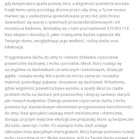
gdy temperatura spada poniżej zera, a wilgotność powietrza wzrasta.
Dzięki temu rynny pozostają drożne przez całą zimę, a Ty nie musisz
martwić się o uszkodzenia spowodowane przez lód. Jeśli chcesz
dowiedzieć się więcej o systemach przeciwoblodzeniowych i ich
montażu w Radomiu, skontaktuj się z nami pod numerem 570 933 114.
Nasi eksperci doradzą Ci, jakie rozwiązanie będzie najlepsze dla
Twojego domu, uwzględniając jego wielkość, rodzaj dachu oraz
lokalizację.
Przygotowanie dachu do zimy to również dokładne czyszczenie
powierzchni dachowej z mchu i porostów. Mech, który rozwija się
szczególnie na dachówkach ceramicznych i betonowych, działa jak
gąbka – nasiąka wodą, która podczas mrozu zamarza i rozsadza
materiał, powodując pękanie i kruszenie się dachówek. W Radomiu,
gdzie wilgotność powietrza bywa wysoka, a opady deszczu częste,
problem mchu na dachach jest powszechny i dotyczy zarówno starych,
jak i nowych budynków. Dlatego jesienne czyszczenie dachu z mchu
powinno być standardowym elementem przygotowania nieruchomości
do zimy. Nasi specjaliści usuwają mech mechanicznie i chemicznie,
stosując przy tym wyłącznie ekologiczne preparaty, które są bezpieczne
dla ludzi, zwierząt i roślin. Po usunięciu mchu dach zostaje
zabezpieczony specjalnym impregnatem, który hamuje ponowny rozwój
mchu i porostów przez długie miesiące. Jeśli na Twoim dachu pojawił się