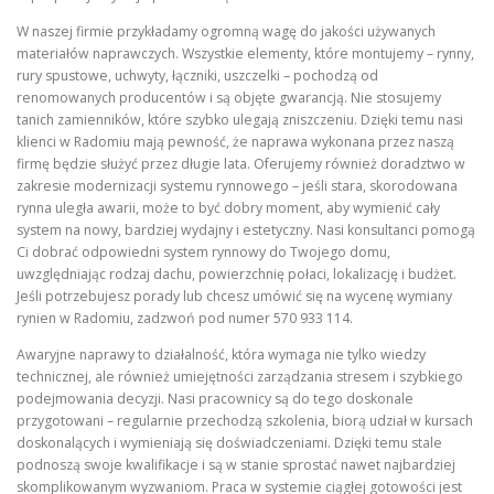
W naszej firmie przykładamy ogromną wagę do jakości używanych
materiałów naprawczych. Wszystkie elementy, które montujemy – rynny,
rury spustowe, uchwyty, łączniki, uszczelki – pochodzą od
renomowanych producentów i są objęte gwarancją. Nie stosujemy
tanich zamienników, które szybko ulegają zniszczeniu. Dzięki temu nasi
klienci w Radomiu mają pewność, że naprawa wykonana przez naszą
firmę będzie służyć przez długie lata. Oferujemy również doradztwo w
zakresie modernizacji systemu rynnowego – jeśli stara, skorodowana
rynna uległa awarii, może to być dobry moment, aby wymienić cały
system na nowy, bardziej wydajny i estetyczny. Nasi konsultanci pomogą
Ci dobrać odpowiedni system rynnowy do Twojego domu,
uwzględniając rodzaj dachu, powierzchnię połaci, lokalizację i budżet.
Jeśli potrzebujesz porady lub chcesz umówić się na wycenę wymiany
rynien w Radomiu, zadzwoń pod numer 570 933 114.
Awaryjne naprawy to działalność, która wymaga nie tylko wiedzy
technicznej, ale również umiejętności zarządzania stresem i szybkiego
podejmowania decyzji. Nasi pracownicy są do tego doskonale
przygotowani – regularnie przechodzą szkolenia, biorą udział w kursach
doskonalących i wymieniają się doświadczeniami. Dzięki temu stale
podnoszą swoje kwalifikacje i są w stanie sprostać nawet najbardziej
skomplikowanym wyzwaniom. Praca w systemie ciągłej gotowości jest