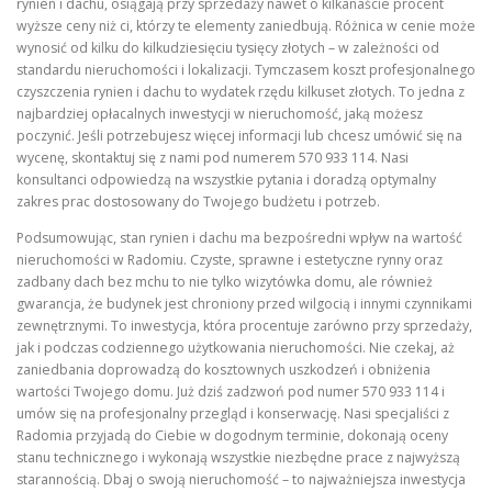
rynien i dachu, osiągają przy sprzedaży nawet o kilkanaście procent
wyższe ceny niż ci, którzy te elementy zaniedbują. Różnica w cenie może
wynosić od kilku do kilkudziesięciu tysięcy złotych – w zależności od
standardu nieruchomości i lokalizacji. Tymczasem koszt profesjonalnego
czyszczenia rynien i dachu to wydatek rzędu kilkuset złotych. To jedna z
najbardziej opłacalnych inwestycji w nieruchomość, jaką możesz
poczynić. Jeśli potrzebujesz więcej informacji lub chcesz umówić się na
wycenę, skontaktuj się z nami pod numerem 570 933 114. Nasi
konsultanci odpowiedzą na wszystkie pytania i doradzą optymalny
zakres prac dostosowany do Twojego budżetu i potrzeb.
Podsumowując, stan rynien i dachu ma bezpośredni wpływ na wartość
nieruchomości w Radomiu. Czyste, sprawne i estetyczne rynny oraz
zadbany dach bez mchu to nie tylko wizytówka domu, ale również
gwarancja, że budynek jest chroniony przed wilgocią i innymi czynnikami
zewnętrznymi. To inwestycja, która procentuje zarówno przy sprzedaży,
jak i podczas codziennego użytkowania nieruchomości. Nie czekaj, aż
zaniedbania doprowadzą do kosztownych uszkodzeń i obniżenia
wartości Twojego domu. Już dziś zadzwoń pod numer 570 933 114 i
umów się na profesjonalny przegląd i konserwację. Nasi specjaliści z
Radomia przyjadą do Ciebie w dogodnym terminie, dokonają oceny
stanu technicznego i wykonają wszystkie niezbędne prace z najwyższą
starannością. Dbaj o swoją nieruchomość – to najważniejsza inwestycja