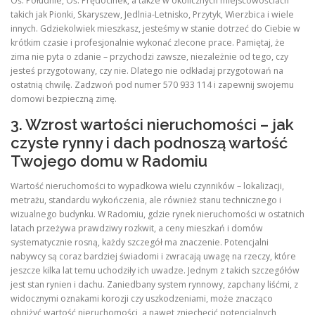
Oś. Południe, Oś. Prędocinek, a także w okolicznych miejscowościach
takich jak Pionki, Skaryszew, Jedlnia-Letnisko, Przytyk, Wierzbica i wiele
innych. Gdziekolwiek mieszkasz, jesteśmy w stanie dotrzeć do Ciebie w
krótkim czasie i profesjonalnie wykonać zlecone prace. Pamiętaj, że
zima nie pyta o zdanie – przychodzi zawsze, niezależnie od tego, czy
jesteś przygotowany, czy nie. Dlatego nie odkładaj przygotowań na
ostatnią chwilę. Zadzwoń pod numer 570 933 114 i zapewnij swojemu
domowi bezpieczną zimę.
3. Wzrost wartości nieruchomości – jak
czyste rynny i dach podnoszą wartość
Twojego domu w Radomiu
Wartość nieruchomości to wypadkowa wielu czynników – lokalizacji,
metrażu, standardu wykończenia, ale również stanu technicznego i
wizualnego budynku. W Radomiu, gdzie rynek nieruchomości w ostatnich
latach przeżywa prawdziwy rozkwit, a ceny mieszkań i domów
systematycznie rosną, każdy szczegół ma znaczenie. Potencjalni
nabywcy są coraz bardziej świadomi i zwracają uwagę na rzeczy, które
jeszcze kilka lat temu uchodziły ich uwadze. Jednym z takich szczegółów
jest stan rynien i dachu. Zaniedbany system rynnowy, zapchany liśćmi, z
widocznymi oznakami korozji czy uszkodzeniami, może znacząco
obniżyć wartość nieruchomości, a nawet zniechęcić potencjalnych