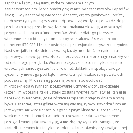
zapchane liśćmi, gałęziami, mchem, piaskiem i innymi
zanieczyszczeniami, które osadziły się w nich podczas mrozów i opadów
śniegu. Gdy nadchodzą wiosenne deszcze, często gwałtowne i obfite,
niedrożne rynny nie są w stanie odprowadzić wody, co prowadzi do jej
przelewania się przez krawędzie, podmakania elewacji, a w skrajnych
przypadkach – zalania fundamentów. Właśnie dlatego pierwsze
wiosenne dni to idealny moment, aby skontaktować się z nami pod
numerem 570 933 114 i umówić się na profesjonalne czyszczenie rynien.
Nasi specjaliści dokładnie oczyszczą każdy metr bieżący rynien i rur
spustowych, usuwając wszelkie zanieczyszczenia, które nagromadziły się
od ostatniego przeglądu. Wiosenne czyszczenie to nie tylko usunięcie
widocznych zanieczyszczeń, ale również dokładna inspekcja całego
systemu rynnowego pod kątem ewentualnych uszkodzeń powstałych
podczas zimy. Mróz i śnieg potrafią bowiem powodować
mikropęknięcia w rynnach, poluzowanie uchwytów czy uszkodzenie
łączeń. Im wcześniej takie usterki zostaną wykryte, tym łatwiej i taniej je
naprawić. W Radomiu, gdzie różnice temperatur między dniem a nocą
bywają znaczne, szczególnie wczesną wiosną, ryzyko uszkodzeń rynien
jest wyższe niż w regionach o łagodniejszym klimacie. Dlatego każdy
właściciel nieruchomości w Radomiu powinien traktować wiosenny
przegląd rynien jako inwestycję, a nie zbędny wydatek. Pamiętaj, że
zaniedbane rynny to nie tylko problem zalanej piwnicy czy zawilgoconej