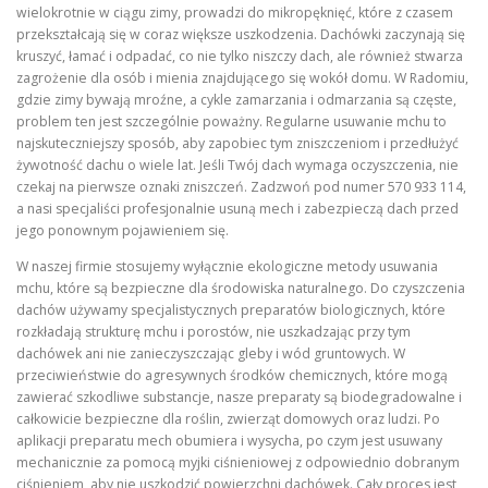
wielokrotnie w ciągu zimy, prowadzi do mikropęknięć, które z czasem
przekształcają się w coraz większe uszkodzenia. Dachówki zaczynają się
kruszyć, łamać i odpadać, co nie tylko niszczy dach, ale również stwarza
zagrożenie dla osób i mienia znajdującego się wokół domu. W Radomiu,
gdzie zimy bywają mroźne, a cykle zamarzania i odmarzania są częste,
problem ten jest szczególnie poważny. Regularne usuwanie mchu to
najskuteczniejszy sposób, aby zapobiec tym zniszczeniom i przedłużyć
żywotność dachu o wiele lat. Jeśli Twój dach wymaga oczyszczenia, nie
czekaj na pierwsze oznaki zniszczeń. Zadzwoń pod numer 570 933 114,
a nasi specjaliści profesjonalnie usuną mech i zabezpieczą dach przed
jego ponownym pojawieniem się.
W naszej firmie stosujemy wyłącznie ekologiczne metody usuwania
mchu, które są bezpieczne dla środowiska naturalnego. Do czyszczenia
dachów używamy specjalistycznych preparatów biologicznych, które
rozkładają strukturę mchu i porostów, nie uszkadzając przy tym
dachówek ani nie zanieczyszczając gleby i wód gruntowych. W
przeciwieństwie do agresywnych środków chemicznych, które mogą
zawierać szkodliwe substancje, nasze preparaty są biodegradowalne i
całkowicie bezpieczne dla roślin, zwierząt domowych oraz ludzi. Po
aplikacji preparatu mech obumiera i wysycha, po czym jest usuwany
mechanicznie za pomocą myjki ciśnieniowej z odpowiednio dobranym
ciśnieniem, aby nie uszkodzić powierzchni dachówek. Cały proces jest