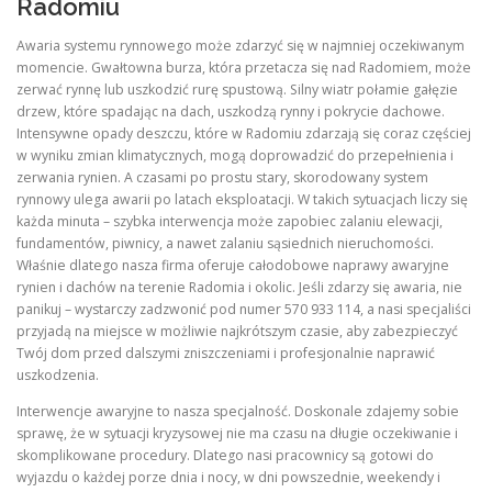
Radomiu
Awaria systemu rynnowego może zdarzyć się w najmniej oczekiwanym
momencie. Gwałtowna burza, która przetacza się nad Radomiem, może
zerwać rynnę lub uszkodzić rurę spustową. Silny wiatr połamie gałęzie
drzew, które spadając na dach, uszkodzą rynny i pokrycie dachowe.
Intensywne opady deszczu, które w Radomiu zdarzają się coraz częściej
w wyniku zmian klimatycznych, mogą doprowadzić do przepełnienia i
zerwania rynien. A czasami po prostu stary, skorodowany system
rynnowy ulega awarii po latach eksploatacji. W takich sytuacjach liczy się
każda minuta – szybka interwencja może zapobiec zalaniu elewacji,
fundamentów, piwnicy, a nawet zalaniu sąsiednich nieruchomości.
Właśnie dlatego nasza firma oferuje całodobowe naprawy awaryjne
rynien i dachów na terenie Radomia i okolic. Jeśli zdarzy się awaria, nie
panikuj – wystarczy zadzwonić pod numer 570 933 114, a nasi specjaliści
przyjadą na miejsce w możliwie najkrótszym czasie, aby zabezpieczyć
Twój dom przed dalszymi zniszczeniami i profesjonalnie naprawić
uszkodzenia.
Interwencje awaryjne to nasza specjalność. Doskonale zdajemy sobie
sprawę, że w sytuacji kryzysowej nie ma czasu na długie oczekiwanie i
skomplikowane procedury. Dlatego nasi pracownicy są gotowi do
wyjazdu o każdej porze dnia i nocy, w dni powszednie, weekendy i