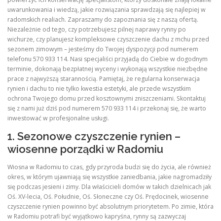
uwarunkowania i wiedzą, jakie rozwiązania sprawdzają się najlepiej w
radomskich realiach. Zapraszamy do zapoznania się z naszą ofertą.
Niezależnie od tego, czy potrzebujesz pilnej naprawy rynny po
wichurze, czy planujesz kompleksowe czyszczenie dachu z mchu przed
sezonem zimowym – jesteśmy do Twojej dyspozycji pod numerem
telefonu 570 933 114. Nasi specjaliści przyjadą do Ciebie w dogodnym
terminie, dokonają bezpłatnej wyceny i wykonają wszystkie niezbędne
prace z najwyższą starannością. Pamiętaj, że regularna konserwacja
rynien i dachu to nie tylko kwestia estetyki, ale przede wszystkim
ochrona Twojego domu przed kosztownymi zniszczeniami. Skontaktuj
się z nami już dziś pod numerem 570 933 114 i przekonaj się, że warto
inwestować w profesjonalne usługi.
1. Sezonowe czyszczenie rynien –
wiosenne porządki w Radomiu
Wiosna w Radomiu to czas, gdy przyroda budzi się do życia, ale również
okres, w którym ujawniają się wszystkie zaniedbania, jakie nagromadziły
się podczas jesieni i zimy. Dla właścicieli domów w takich dzielnicach jak
Oś. XV-lecia, Oś. Południe, Oś. Słoneczne czy Oś. Prędocinek, wiosenne
czyszczenie rynien powinno być absolutnym priorytetem. Po zimie, która
w Radomiu potrafi być wyjątkowo kapryśna, rynny są zazwyczaj