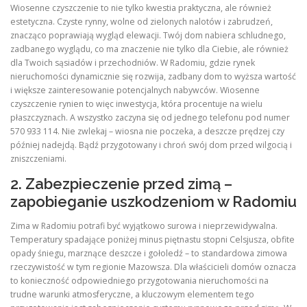
Wiosenne czyszczenie to nie tylko kwestia praktyczna, ale również
estetyczna. Czyste rynny, wolne od zielonych nalotów i zabrudzeń,
znacząco poprawiają wygląd elewacji. Twój dom nabiera schludnego,
zadbanego wyglądu, co ma znaczenie nie tylko dla Ciebie, ale również
dla Twoich sąsiadów i przechodniów. W Radomiu, gdzie rynek
nieruchomości dynamicznie się rozwija, zadbany dom to wyższa wartość
i większe zainteresowanie potencjalnych nabywców. Wiosenne
czyszczenie rynien to więc inwestycja, która procentuje na wielu
płaszczyznach. A wszystko zaczyna się od jednego telefonu pod numer
570 933 114. Nie zwlekaj – wiosna nie poczeka, a deszcze prędzej czy
później nadejdą. Bądź przygotowany i chroń swój dom przed wilgocią i
zniszczeniami.
2. Zabezpieczenie przed zimą –
zapobieganie uszkodzeniom w Radomiu
Zima w Radomiu potrafi być wyjątkowo surowa i nieprzewidywalna.
Temperatury spadające poniżej minus piętnastu stopni Celsjusza, obfite
opady śniegu, marznące deszcze i gołoledź – to standardowa zimowa
rzeczywistość w tym regionie Mazowsza. Dla właścicieli domów oznacza
to konieczność odpowiedniego przygotowania nieruchomości na
trudne warunki atmosferyczne, a kluczowym elementem tego