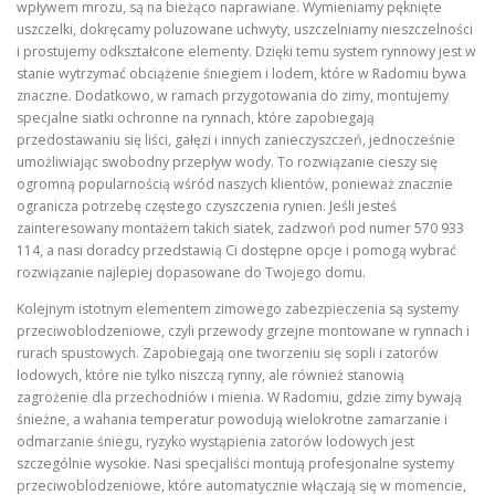
wpływem mrozu, są na bieżąco naprawiane. Wymieniamy pęknięte
uszczelki, dokręcamy poluzowane uchwyty, uszczelniamy nieszczelności
i prostujemy odkształcone elementy. Dzięki temu system rynnowy jest w
stanie wytrzymać obciążenie śniegiem i lodem, które w Radomiu bywa
znaczne. Dodatkowo, w ramach przygotowania do zimy, montujemy
specjalne siatki ochronne na rynnach, które zapobiegają
przedostawaniu się liści, gałęzi i innych zanieczyszczeń, jednocześnie
umożliwiając swobodny przepływ wody. To rozwiązanie cieszy się
ogromną popularnością wśród naszych klientów, ponieważ znacznie
ogranicza potrzebę częstego czyszczenia rynien. Jeśli jesteś
zainteresowany montażem takich siatek, zadzwoń pod numer 570 933
114, a nasi doradcy przedstawią Ci dostępne opcje i pomogą wybrać
rozwiązanie najlepiej dopasowane do Twojego domu.
Kolejnym istotnym elementem zimowego zabezpieczenia są systemy
przeciwoblodzeniowe, czyli przewody grzejne montowane w rynnach i
rurach spustowych. Zapobiegają one tworzeniu się sopli i zatorów
lodowych, które nie tylko niszczą rynny, ale również stanowią
zagrożenie dla przechodniów i mienia. W Radomiu, gdzie zimy bywają
śnieżne, a wahania temperatur powodują wielokrotne zamarzanie i
odmarzanie śniegu, ryzyko wystąpienia zatorów lodowych jest
szczególnie wysokie. Nasi specjaliści montują profesjonalne systemy
przeciwoblodzeniowe, które automatycznie włączają się w momencie,