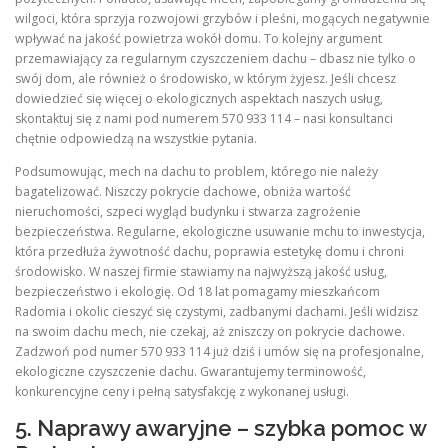
wilgoci, która sprzyja rozwojowi grzybów i pleśni, mogących negatywnie
wpływać na jakość powietrza wokół domu. To kolejny argument
przemawiający za regularnym czyszczeniem dachu – dbasz nie tylko o
swój dom, ale również o środowisko, w którym żyjesz. Jeśli chcesz
dowiedzieć się więcej o ekologicznych aspektach naszych usług,
skontaktuj się z nami pod numerem 570 933 114 – nasi konsultanci
chętnie odpowiedzą na wszystkie pytania.
Podsumowując, mech na dachu to problem, którego nie należy
bagatelizować. Niszczy pokrycie dachowe, obniża wartość
nieruchomości, szpeci wygląd budynku i stwarza zagrożenie
bezpieczeństwa. Regularne, ekologiczne usuwanie mchu to inwestycja,
która przedłuża żywotność dachu, poprawia estetykę domu i chroni
środowisko. W naszej firmie stawiamy na najwyższą jakość usług,
bezpieczeństwo i ekologię. Od 18 lat pomagamy mieszkańcom
Radomia i okolic cieszyć się czystymi, zadbanymi dachami. Jeśli widzisz
na swoim dachu mech, nie czekaj, aż zniszczy on pokrycie dachowe.
Zadzwoń pod numer 570 933 114 już dziś i umów się na profesjonalne,
ekologiczne czyszczenie dachu. Gwarantujemy terminowość,
konkurencyjne ceny i pełną satysfakcję z wykonanej usługi.
5. Naprawy awaryjne – szybka pomoc w