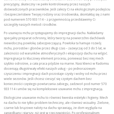
precyzyjny, skuteczny i w pełni kontrolowany przez naszych
doświadczonych pracowników. Jeśli zależy Ci na ekologicznym podejściu
i bezpieczeństwie Twojej rodziny oraz środowiska, skontaktuj się z nami
pod numerem 570 933 114 – z przyjemnością przedstawimy Ci
szczegóły naszych metod i środków.
Po usunięciu mchu przystępujemy do impregnacji dachu. Nakładamy
specjalny preparat ochronny, który tworzy na powierzchni dachówek
niewidoczną powłokę zabezpieczającą. Powłoka ta hamuje rozwój
mchu, porostów i glonów przez długi czas – zazwyczaj od 3 do 5 lat, w
zależności od warunków atmosferycznych i ekspozycji dachu na wilgoć.
Impregnacja to kluczowy element procesu, ponieważ bez niej mech
szybko odrośnie, a cała praca pójdzie na marne. Nasi klienci w Radomiu
doceniają długotrwały efekt naszych usług – po jednorazowym
czyszczeniu i impregnacji dach pozostaje czysty i wolny od mchu przez
wiele sezonów. Jeśli chcesz cieszyć się czystym dachem bez
konieczności częstego powtarzania zabiegu, zadzwoń pod numer 570
933 114 i umów się na kompleksowe usuwanie mchu z impregnacją.
Ekologiczne usuwanie mchu to również kwestia estetyki i higieny. Mech
na dachu to nie tylko problem techniczny, ale również wizualny. Zielone,
czarne lub brązowe naloty na dachu sprawiają, że dom wygląda na
zaniedbany i starszy, niż jest w rzeczywistości. Po profesjonalnym