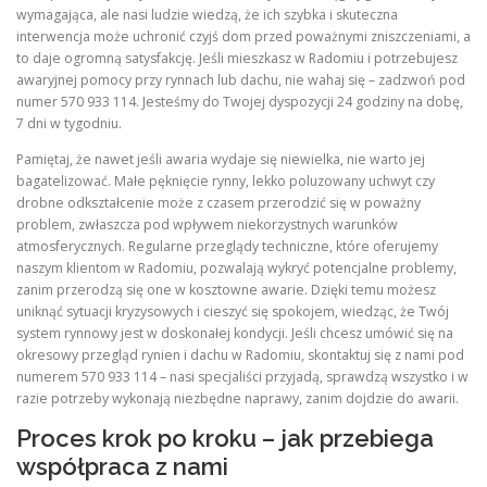
wymagająca, ale nasi ludzie wiedzą, że ich szybka i skuteczna
interwencja może uchronić czyjś dom przed poważnymi zniszczeniami, a
to daje ogromną satysfakcję. Jeśli mieszkasz w Radomiu i potrzebujesz
awaryjnej pomocy przy rynnach lub dachu, nie wahaj się – zadzwoń pod
numer 570 933 114. Jesteśmy do Twojej dyspozycji 24 godziny na dobę,
7 dni w tygodniu.
Pamiętaj, że nawet jeśli awaria wydaje się niewielka, nie warto jej
bagatelizować. Małe pęknięcie rynny, lekko poluzowany uchwyt czy
drobne odkształcenie może z czasem przerodzić się w poważny
problem, zwłaszcza pod wpływem niekorzystnych warunków
atmosferycznych. Regularne przeglądy techniczne, które oferujemy
naszym klientom w Radomiu, pozwalają wykryć potencjalne problemy,
zanim przerodzą się one w kosztowne awarie. Dzięki temu możesz
uniknąć sytuacji kryzysowych i cieszyć się spokojem, wiedząc, że Twój
system rynnowy jest w doskonałej kondycji. Jeśli chcesz umówić się na
okresowy przegląd rynien i dachu w Radomiu, skontaktuj się z nami pod
numerem 570 933 114 – nasi specjaliści przyjadą, sprawdzą wszystko i w
razie potrzeby wykonają niezbędne naprawy, zanim dojdzie do awarii.
Proces krok po kroku – jak przebiega
współpraca z nami