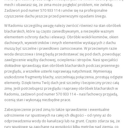
mech i obawiasz się, że zima może pogłębić problem, nie zwlekaj.
Zadzwoń pod numer 570 933 114 i umów się na profesjonalne
czyszczenie dachu jeszcze przed pierwszymi opadami śniegu.
W Radomiu szczególną uwagę należy zwrócić również na stan obróbek
blacharskich, które są często zaniedbywanym, a niezwykle ważnym
elementem ochrony dachu i elewacji. Obróbki wokół kominów, okien
dachowych, wywietrzników i innych elementów wystających z dachu
muszą być szczelne i prawidłowo zamocowane. W przeciwnym razie
woda deszczowa i śnieg będą przedostawać się pod dach, powodując
zawilgocenie więźby dachowej, ocieplenia i stropów. Nasi specjaliści
dokładnie sprawdzają stan obróbek blacharskich podczas jesiennego
przeglądu, a wszelkie usterki naprawiają natychmiast. Wymieniają
uszkodzone fragmenty blachy, uszczelniają połączenia, prostują odgięte
elementy. Dzięki temu Twój dach jest szczelny i bezpieczny przez całą
zimę. Jeśli potrzebujesz przeglądu i naprawy obróbek blacharskich w
Radomiu, zadzwoń pod numer 570 933 114 – nasi fachowcy przyjadą,
ocenią stan i wykonają niezbędne prace.
Zabezpieczenie przed zimą to także sprawdzenie i ewentualne
udrożnienie rur spustowych na całej ich długości – od rynny aż do
odprowadzenia wody do kanalizacji lub na grunt. Często zdarza się, że
rury spustowe są zapchane na wysokości kilku metrów nad ziemią, co