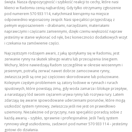
święta. Nasza dyspozycyjność i szybkość reakcji to cechy, które nasi
klienci w Radomiu cenią najbardziej. Gdy tylko otrzymamy zgłoszenie
pod numerem 570 933 114, natychmiast kierujemy na miejsce
odpowiednio wyposażony zespół. Nasi specjaliści przyjeżdżają z
pełnym wyposażeniem – drabinami, narzędziami, materiałami
naprawczymi i częściami zamiennymi, dzięki czemu większość napraw
jesteśmy w stanie wykonać od ręki, bez konieczności dodatkowych wizyt
i czekania na zamówienie części.
Najczęstszym rodzajem awarii, z jaką spotykamy się w Radomiu, jest
zerwanie rynny na skutek silnego wiatru lub przeciążenia śniegiem.
Wichury, które nawiedzają Radom szczególnie w okresie wiosennym i
jesiennym, potrafią zerwać nawet dobrze zamocowane rynny,
zwłaszcza jeśli są one już częściowo skorodowane lub poluzowane.
Kolejnym częstym problemem są zatory lodowe w rynnach i rurach
spustowych, które powstają zimą, gdy woda zamarza i blokuje przepływ,
a narastający lód swoim ciężarem urywa rynny lub rozrywa rury. Latem
zdarzają się awarie spowodowane uderzeniami piorunów, które mogą
uszkodzić system rynnowy, zwłaszcza jeśli nie jest on prawidłowo
uziemiony. Niezależnie od przyczyny, nasi specjaliści poradzą sobie z
każdą awarią – szybko, sprawnie i profesjonalnie. Jeśli Twój system
rynnowy uległ uszkodzeniu, zadzwoń pod numer 570 933 114 – jesteśmy
gotowi do działania.