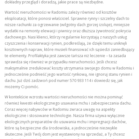
dokładny przegląd i doradzą, jakie prace są niezbędne.
Wartość nieruchomości w Radomiu zależy również od kosztów
eksploatacji, które ponosi właściciel. Sprawne rynny i szczelny dach to
niższe rachunki za ogrzewanie (wilgotny dach gorzej izoluje), mniejsze
wydatki na remonty elewacji i piwnicy oraz dłuższa żywotność pokrycia
dachowego. Nasi klienci, którzy regularnie korzystają z naszych usług
czyszczenia i konserwacji rynien, podkreślają, że dzięki temu uniknęli
kosztownych napraw, które musieli finansować ich sąsiedzi zaniedbujący
te elementy. Profilaktyka jest zawsze tańsza niż leczenie – ta zasada
sprawdza się również w przypadku nieruchomości. Jeśli chcesz
maksymalnie zredukować koszty utrzymania swojego domu w Radomiu i
jednocześnie podnieść jego wartość rynkową, nie ignoruj stanu rynien i
dachu. Już dziś zadzwoń pod numer 570 933 114 i dowiedz się, jak
możemy Ci pomóc.
W kontekście wzrostu wartości nieruchomości nie można pominąć
również kwestii ekologicznego usuwania mchu i zabezpieczania dachu.
Coraz więcej nabywców w Radomiu zwraca uwagę na aspekty
ekologiczne i stosowane technologie. Nasza firma używa wyłącznie
ekologicznych preparatów do usuwania mchu i impregnacji dachów,
które są bezpieczne dla środowiska, a jednocześnie niezwykle
skuteczne. Jeśli Twój dom jest wystawiony na sprzedaż, a Ty chcesz