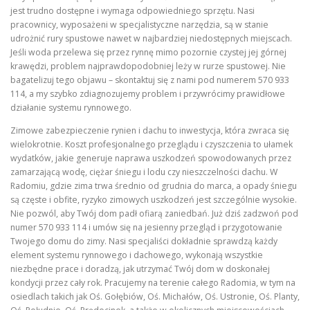
jest trudno dostępne i wymaga odpowiedniego sprzętu. Nasi
pracownicy, wyposażeni w specjalistyczne narzędzia, są w stanie
udrożnić rury spustowe nawet w najbardziej niedostępnych miejscach.
Jeśli woda przelewa się przez rynnę mimo pozornie czystej jej górnej
krawędzi, problem najprawdopodobniej leży w rurze spustowej. Nie
bagatelizuj tego objawu – skontaktuj się z nami pod numerem 570 933
114, a my szybko zdiagnozujemy problem i przywrócimy prawidłowe
działanie systemu rynnowego.
Zimowe zabezpieczenie rynien i dachu to inwestycja, która zwraca się
wielokrotnie. Koszt profesjonalnego przeglądu i czyszczenia to ułamek
wydatków, jakie generuje naprawa uszkodzeń spowodowanych przez
zamarzającą wodę, ciężar śniegu i lodu czy nieszczelności dachu. W
Radomiu, gdzie zima trwa średnio od grudnia do marca, a opady śniegu
są częste i obfite, ryzyko zimowych uszkodzeń jest szczególnie wysokie.
Nie pozwól, aby Twój dom padł ofiarą zaniedbań. Już dziś zadzwoń pod
numer 570 933 114 i umów się na jesienny przegląd i przygotowanie
Twojego domu do zimy. Nasi specjaliści dokładnie sprawdzą każdy
element systemu rynnowego i dachowego, wykonają wszystkie
niezbędne prace i doradzą, jak utrzymać Twój dom w doskonałej
kondycji przez cały rok. Pracujemy na terenie całego Radomia, w tym na
osiedlach takich jak Oś. Gołębiów, Oś. Michałów, Oś. Ustronie, Oś. Planty,