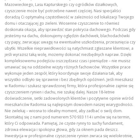
Mazowieckiego, Lasu Kapturskiego czy ogródków działkowych,
czyszczenie może być potrzebne nawet częściej. Nasi specjaliści
doradzą Ci optymalną częstotliwość w zależności od lokalizacji Twojego
domu i otaczającej go zieleni. Wiosenne czyszczenie to również
doskonała okazja, aby sprawdzić stan pokrycia dachowego. Podczas gdy
jesteśmy na dachu, dokonujemy oględzin dachówek, blachodachówki
czy papy, zwracając uwagę na ewentualne uszkodzenia, przesunięcia czy
ubytki. Wszelkie nieprawidłowości są natychmiast zgłaszane klientowi, a
jeśli wyrazisz taką wolę, możemy dokonać niezbędnych napraw. Dzięki
kompleksowemu podejściu oszczędzasz czas i pieniądze – nie musisz
umawiać się na oddzielne wizyty różnych fachowców. Wszystkie prace
wykonuje jeden zespół, który koordynuje swoje działania tak, aby
wszystko odbyło się sprawnie i bez zbędnych opóźnień. Jeśli mieszkasz
w Radomiu i szukasz sprawdzonej firmy, która profesjonalnie zajmie się
czyszczeniem rynien i dachu, nie szukaj dalej. Nasze 18-letnie
doświadczenie, setki zadowolonych klientów i pozytywne opinie wśród
mieszkańców Radomia są najlepszym dowodem naszej wiarygodności.
Nie zwlekaj – wiosna to idealny moment, aby zadbać o swój dom.
Skontaktuj się z nami pod numerem 570 933 114 i umów się na termin,
który Ci odpowiada. Pamiętaj, że czyste rynny to suchy fundament,
zdrowa elewacja i spokojna głowa, gdy za oknem pada deszcz.
Inwestycja w profesjonalne czyszczenie rynien zwraca się wielokrotnie,