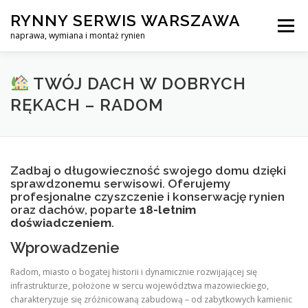
Skip
RYNNY SERWIS WARSZAWA
to
Menu
content
naprawa, wymiana i montaż rynien
CZYSZCZENIE PROFESJONALNA NAPRAWA, WYMIANA I MO
TWÓJ DACH W DOBRYCH
RĘKACH – RADOM
CENNIK
SERWIS RYNNY WARSZAWA
KONTAKT
Zadbaj o długowieczność swojego domu dzięki
sprawdzonemu serwisowi. Oferujemy
profesjonalne czyszczenie i konserwację rynien
oraz dachów, poparte
18-letnim
doświadczeniem
.
Wprowadzenie
Radom, miasto o bogatej historii i dynamicznie rozwijającej się
infrastrukturze, położone w sercu województwa mazowieckiego,
charakteryzuje się zróżnicowaną zabudową – od zabytkowych kamienic