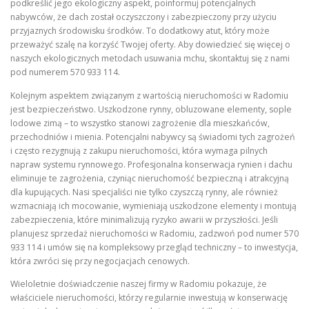
podkreślić jego ekologiczny aspekt, poinformuj potencjalnych
nabywców, że dach został oczyszczony i zabezpieczony przy użyciu
przyjaznych środowisku środków. To dodatkowy atut, który może
przeważyć szalę na korzyść Twojej oferty. Aby dowiedzieć się więcej o
naszych ekologicznych metodach usuwania mchu, skontaktuj się z nami
pod numerem 570 933 114.
Kolejnym aspektem związanym z wartością nieruchomości w Radomiu
jest bezpieczeństwo. Uszkodzone rynny, obluzowane elementy, sople
lodowe zimą – to wszystko stanowi zagrożenie dla mieszkańców,
przechodniów i mienia. Potencjalni nabywcy są świadomi tych zagrożeń
i często rezygnują z zakupu nieruchomości, która wymaga pilnych
napraw systemu rynnowego. Profesjonalna konserwacja rynien i dachu
eliminuje te zagrożenia, czyniąc nieruchomość bezpieczną i atrakcyjną
dla kupujących. Nasi specjaliści nie tylko czyszczą rynny, ale również
wzmacniają ich mocowanie, wymieniają uszkodzone elementy i montują
zabezpieczenia, które minimalizują ryzyko awarii w przyszłości. Jeśli
planujesz sprzedaż nieruchomości w Radomiu, zadzwoń pod numer 570
933 114 i umów się na kompleksowy przegląd techniczny – to inwestycja,
która zwróci się przy negocjacjach cenowych.
Wieloletnie doświadczenie naszej firmy w Radomiu pokazuje, że
właściciele nieruchomości, którzy regularnie inwestują w konserwację