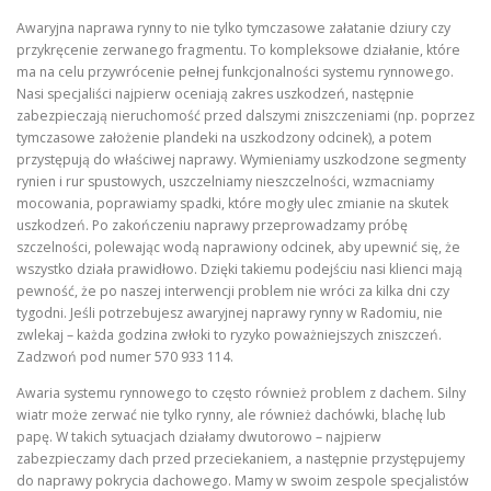
Awaryjna naprawa rynny to nie tylko tymczasowe załatanie dziury czy
przykręcenie zerwanego fragmentu. To kompleksowe działanie, które
ma na celu przywrócenie pełnej funkcjonalności systemu rynnowego.
Nasi specjaliści najpierw oceniają zakres uszkodzeń, następnie
zabezpieczają nieruchomość przed dalszymi zniszczeniami (np. poprzez
tymczasowe założenie plandeki na uszkodzony odcinek), a potem
przystępują do właściwej naprawy. Wymieniamy uszkodzone segmenty
rynien i rur spustowych, uszczelniamy nieszczelności, wzmacniamy
mocowania, poprawiamy spadki, które mogły ulec zmianie na skutek
uszkodzeń. Po zakończeniu naprawy przeprowadzamy próbę
szczelności, polewając wodą naprawiony odcinek, aby upewnić się, że
wszystko działa prawidłowo. Dzięki takiemu podejściu nasi klienci mają
pewność, że po naszej interwencji problem nie wróci za kilka dni czy
tygodni. Jeśli potrzebujesz awaryjnej naprawy rynny w Radomiu, nie
zwlekaj – każda godzina zwłoki to ryzyko poważniejszych zniszczeń.
Zadzwoń pod numer 570 933 114.
Awaria systemu rynnowego to często również problem z dachem. Silny
wiatr może zerwać nie tylko rynny, ale również dachówki, blachę lub
papę. W takich sytuacjach działamy dwutorowo – najpierw
zabezpieczamy dach przed przeciekaniem, a następnie przystępujemy
do naprawy pokrycia dachowego. Mamy w swoim zespole specjalistów