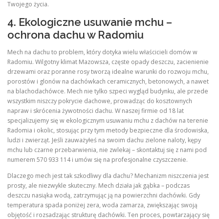
Twojego życia.
4. Ekologiczne usuwanie mchu –
ochrona dachu w Radomiu
Mech na dachu to problem, który dotyka wielu właścicieli domów w
Radomiu. Wilgotny klimat Mazowsza, częste opady deszczu, zacienienie
drzewami oraz poranne rosy tworzą idealne warunki do rozwoju mchu,
porostów i glonów na dachówkach ceramicznych, betonowych, a nawet
na blachodachówce. Mech nie tylko szpeci wygląd budynku, ale przede
wszystkim niszczy pokrycie dachowe, prowadząc do kosztownych
napraw i skrócenia żywotności dachu. W naszej firmie od 18 lat
specjalizujemy się w ekologicznym usuwaniu mchu z dachów na terenie
Radomia i okolic, stosując przy tym metody bezpieczne dla środowiska,
ludzi i zwierząt. Jeśli zauważyłeś na swoim dachu zielone naloty, kępy
mchu lub czarne przebarwienia, nie zwlekaj – skontaktuj się z nami pod
numerem 570 933 114 i umów się na profesjonalne czyszczenie.
Dlaczego mech jest tak szkodliwy dla dachu? Mechanizm niszczenia jest
prosty, ale niezwykle skuteczny. Mech działa jak gąbka – podczas
deszczu nasiąka wodą, zatrzymując ją na powierzchni dachówki. Gdy
temperatura spada poniżej zera, woda zamarza, zwiększając swoją
objętość i rozsadzając strukturę dachówki. Ten proces, powtarzający się