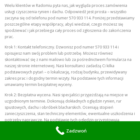
Wielu klientów w Radomiu pyta nas, jak wygląda proces zamówienia
usługi czyszczenia rynien i dachu. Odpowiedź jest prosta – wszystko
zaczyna się od telefonu pod numer 570 933 114. Poniżej przedstawiamy
poszczególne etapy współpracy, abyś wiedział, czego możesz się
spodziewać i jak przebiega cały proces od zgłoszenia do zakończenia
prac.
Krok 1: Kontakt telefoniczny. Dzwonisz pod numer 570 933 114 i
opisujesz nam swój problem lub potrzebę. Możesz również
skontaktować się z nami mailowo lub za pośrednictwem formularza na
naszej stronie internetowej. Nasi konsultanci zadadzą Ci kilka
podstawowych pytań – o lokalizację, rodzaj budynku, przewidywany
zakres prac i dogodny termin wizyty. Na podstawie tych informacji
umawiamy termin bezpłatnej wyceny.
Krok 2: Bezpłatna wycena. Nasi specjaliści przyjeżdżają na miejsce w
uzgodnionym terminie. Dokonują dokładnych oględzin rynien, rur
spustowych, dachu i obróbek blacharskich. Oceniają stopień
zanieczyszczenia, stan techniczny elementów, ewentualne uszkodzenia i
potrzeby naprawcze. Na podstawie tych oględzin przygotowują
szczegółową wycenę, która obejmuje wszystkie niezbędne prace oraz
Zadzwoń
koszty materiałów. Wycena jest bezpłatna i niezobowiązująca – jeśli nie
jesteś zainteresowany, nie musisz z niej korzystać.