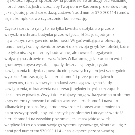
najskuteczniejszych sposobów na podniesienie atrakcyjności wizualnej
nieruchomości. Jeśli chcesz, aby Twój dom w Radomiu prezentował się
jak najlepiej przed sprzedażą, zadzwoń pod numer 570 933 114 i umów
się na kompleksowe czyszczenie i konserwację.
Czyste i sprawne rynny to nie tylko kwestia estetyki, ale przede
wszystkim ochrona budynku przed wilgocią, która jest jednym z
największych wrogów nieruchomości. Wilgoć wnikająca w elewację,
fundamenty i ściany piwnic prowadzi do rozwoju grzybów i pleśni, które
nie tylko niszczą materiały budowlane, ale również negatywnie
wpływają na zdrowie mieszkańców. W Radomiu, gdzie poziom wód
gruntowych bywa wysoki, a opady deszczu są częste, ryzyko
zawilgocenia budynku z powodu niesprawnych rynien jest szczególnie
wysokie. Podczas oględzin nieruchomości przez potencjalnych
nabywców, rzeczoznawcy majątkowi zwracają uwagę na ślady
zawilgocenia, odbarwienia na elewacji, pęknięcia tynku czy zapach
stęchlizny w piwnicy. Wszystkie te objawy mogą wskazywać na problemy
z systemem rynnowym i obniżają wartość nieruchomości nawet o
kilkanaście procent. Regularne czyszczenie i konserwacja rynien to
najprostszy sposób, aby uniknąć tych problemów i utrzymać wartość
nieruchomości na wysokim poziomie. Jeśli masz jakiekolwiek
wątpliwości co do stanu swojego systemu rynnowego, skontaktuj się z
nami pod numerem 570 933 114 – nasi eksperci przeprowadzą