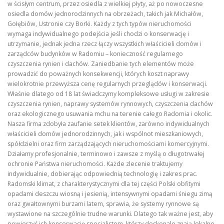
w ścisłym centrum, przez osiedla z wielkiej płyty, aż po nowoczesne
osiedla domów jednorodzinnych na obrzeżach, takich jak Michałów,
Gołębiów, Ustronie czy Borki. Każdy z tych typów nieruchomości
wymaga indywidualnego podejścia jeśli chodzi o konserwację i
utrzymanie, jednak jedna rzecz łączy wszystkich właścicieli domów i
zarządców budynków w Radomiu – konieczność regularnego
czyszczenia rynien i dachów. Zaniedbanie tych elementów może
prowadzić do poważnych konsekwencji, których koszt naprawy
wielokrotnie przewyższa cenę regularnych przeglądów i konserwacji.
Właśnie dlatego od 18 lat świadczymy kompleksowe usługi w zakresie
czyszczenia rynien, naprawy systemów rynnowych, czyszczenia dachów
oraz ekologicznego usuwania mchu na terenie całego Radomia i okolic.
Nasza firma zdobyła zaufanie setek klientów, zarówno indywidualnych
właścicieli domów jednorodzinnych, jak i wspólnot mieszkaniowych,
spółdzielni oraz firm zarządzających nieruchomościami komercyjnymi.
Działamy profesjonalnie, terminowo i zawsze z myślą o długotrwałej
ochronie Państwa nieruchomości. Każde zlecenie traktujemy
indywidualnie, dobierając odpowiednią technologię i zakres prac.
Radomski klimat, z charakterystycznymi dla tej części Polski obfitymi
opadami deszczu wiosną i jesienią, intensywnymi opadami śniegu zimą
oraz gwałtownymi burzami latem, sprawia, że systemy rynnowe są
wystawione na szczególnie trudne warunki. Dlatego tak ważne jest, aby
powierzyć ich konserwację specjalistom, którzy doskonale znają lokalne