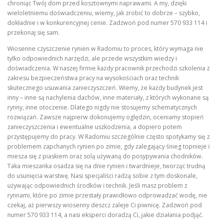
chroniąc Twój dom przed kosztownymi naprawami. A my, dzięki
wieloletniemu doświadczeniu, wiemy, jak zrobić to dobrze – szybko,
dokładnie i w konkurencyjnej cenie. Zadzwoń pod numer 570 933 114 i
przekonaj się sam.
Wiosenne czyszczenie rynien w Radomiu to proces, który wymaga nie
tylko odpowiednich narzędzi, ale przede wszystkim wiedzy i
doświadczenia. W naszej firmie każdy pracownik przechodzi szkolenia z
zakresu bezpieczeństwa pracy na wysokościach oraz technik
skutecznego usuwania zanieczyszczeń. Wiemy, że każdy budynek jest
inny – inne są nachylenia dachów, inne materiały, z których wykonane są
rynny, inne otoczenie. Dlatego nigdy nie stosujemy schematycznych
rozwiązań. Zawsze najpierw dokonujemy oględzin, oceniamy stopień
zanieczyszczenia i ewentualne uszkodzenia, a dopiero potem
przystępujemy do pracy. W Radomiu szczególnie często spotykamy się z
problemem zapchanych rynien po zimie, gdy zalegający śnieg topnieje i
miesza się z piaskiem oraz solą używaną do posypywania chodników.
Taka mieszanka osadza się na dnie rynien i twardnieje, tworząc trudną
do usunięcia warstwę. Nasi specjaliści radzą sobie z tym doskonale,
używając odpowiednich środków i technik. Jeśli masz problem z
rynnami, które po zimie przestały prawidłowo odprowadzać wodę, nie
czekaj, aż pierwszy wiosenny deszcz zaleje Ci piwnicę. Zadzwoń pod
numer 570 933 114, a nasi eksperci doradzą Ci, jakie działania podjąć.