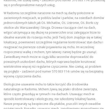
Radomiu, nie szukaj dalej – zadzwoń pod numer 570 933 114 i przekonaj
się o profesjonalizmie naszych usług.
W Radomiu szczególnie narażone na mech są dachy położone w
zacienionych miejscach, w pobliżu lasów i parków, na osiedlach domów
jednorodzinnych takich jak Oś. Michałów, Oś. Ustronie, Oś. Borki czy
okolice ulic Warszawskiej i Struga. Drzewa rzucające cień na dach,
wilgoć utrzymująca się dłużej na powierzchni oraz zalegające liście to
idealne warunki do rozwoju mchu. Jeśli Twój dom znajduje się w takiej
lokalizacji, powinieneś szczególnie regularnie kontrolować stan dachu i
reagować na pierwsze oznaki pojawienia się mchu. Im wcześniej
rozpoczniesz walkę z mchem, tym łatwiej i taniej będzie go usunąć.
Zaniedbany mech może w ciągu kilku sezonów doprowadzić do
poważnych uszkodzeń dachu, których naprawa będzie kosztować
wielokrotnie więcej niż regularne czyszczenie. Nie czekaj, aż problem
się pogłębi – zadzwoń pod numer 570 933 114 i umów się na bezpłatną
wycenę czyszczenia dachu.
Ekologiczne usuwanie mchu to także korzyść dla środowiska
naturalnego w Radomiu. Mchem żywią się ptaki i drobne zwierzęta,
które często gniazdują w rynnach i na dachach. Usuwając mech w
sposób kontrolowany i ekologiczny, nie szkodzimy lokalnej faunie.
Nasze preparaty są bezpieczne dla ptaków, pszczół i innych owadów
pożytecznych. Ponadto, usuwając mech, zapobiegamy gromadzeniu się