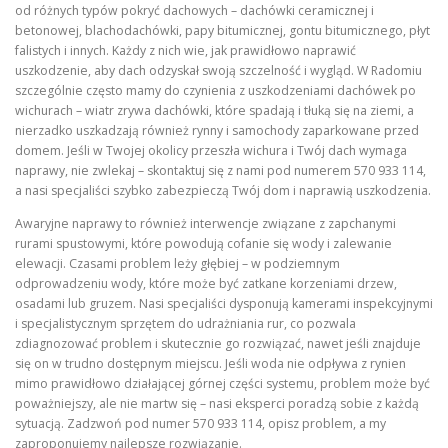
od różnych typów pokryć dachowych – dachówki ceramicznej i
betonowej, blachodachówki, papy bitumicznej, gontu bitumicznego, płyt
falistych i innych. Każdy z nich wie, jak prawidłowo naprawić
uszkodzenie, aby dach odzyskał swoją szczelność i wygląd. W Radomiu
szczególnie często mamy do czynienia z uszkodzeniami dachówek po
wichurach – wiatr zrywa dachówki, które spadają i tłuką się na ziemi, a
nierzadko uszkadzają również rynny i samochody zaparkowane przed
domem. Jeśli w Twojej okolicy przeszła wichura i Twój dach wymaga
naprawy, nie zwlekaj – skontaktuj się z nami pod numerem 570 933 114,
a nasi specjaliści szybko zabezpieczą Twój dom i naprawią uszkodzenia.
Awaryjne naprawy to również interwencje związane z zapchanymi
rurami spustowymi, które powodują cofanie się wody i zalewanie
elewacji. Czasami problem leży głębiej – w podziemnym
odprowadzeniu wody, które może być zatkane korzeniami drzew,
osadami lub gruzem. Nasi specjaliści dysponują kamerami inspekcyjnymi
i specjalistycznym sprzętem do udrażniania rur, co pozwala
zdiagnozować problem i skutecznie go rozwiązać, nawet jeśli znajduje
się on w trudno dostępnym miejscu. Jeśli woda nie odpływa z rynien
mimo prawidłowo działającej górnej części systemu, problem może być
poważniejszy, ale nie martw się – nasi eksperci poradzą sobie z każdą
sytuacją. Zadzwoń pod numer 570 933 114, opisz problem, a my
zaproponujemy najlepsze rozwiązanie.