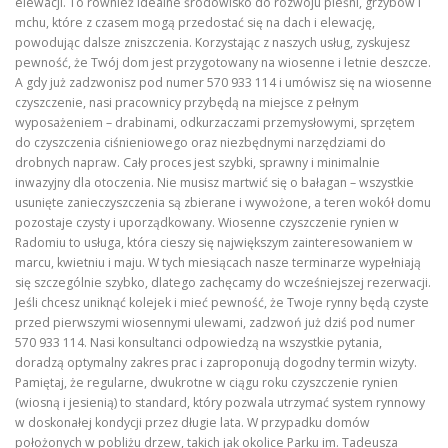
elewacji. To również idealne środowisko do rozwoju pleśni, grzybów i
mchu, które z czasem mogą przedostać się na dach i elewację,
powodując dalsze zniszczenia. Korzystając z naszych usług, zyskujesz
pewność, że Twój dom jest przygotowany na wiosenne i letnie deszcze.
A gdy już zadzwonisz pod numer 570 933 114 i umówisz się na wiosenne
czyszczenie, nasi pracownicy przybędą na miejsce z pełnym
wyposażeniem – drabinami, odkurzaczami przemysłowymi, sprzętem
do czyszczenia ciśnieniowego oraz niezbędnymi narzędziami do
drobnych napraw. Cały proces jest szybki, sprawny i minimalnie
inwazyjny dla otoczenia. Nie musisz martwić się o bałagan – wszystkie
usunięte zanieczyszczenia są zbierane i wywożone, a teren wokół domu
pozostaje czysty i uporządkowany. Wiosenne czyszczenie rynien w
Radomiu to usługa, która cieszy się największym zainteresowaniem w
marcu, kwietniu i maju. W tych miesiącach nasze terminarze wypełniają
się szczególnie szybko, dlatego zachęcamy do wcześniejszej rezerwacji.
Jeśli chcesz uniknąć kolejek i mieć pewność, że Twoje rynny będą czyste
przed pierwszymi wiosennymi ulewami, zadzwoń już dziś pod numer
570 933 114. Nasi konsultanci odpowiedzą na wszystkie pytania,
doradzą optymalny zakres prac i zaproponują dogodny termin wizyty.
Pamiętaj, że regularne, dwukrotne w ciągu roku czyszczenie rynien
(wiosną i jesienią) to standard, który pozwala utrzymać system rynnowy
w doskonałej kondycji przez długie lata. W przypadku domów
położonych w pobliżu drzew, takich jak okolice Parku im. Tadeusza