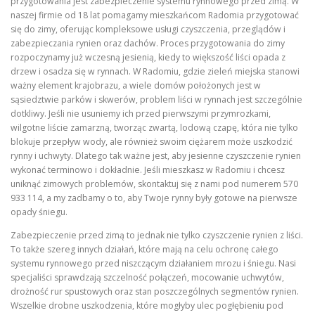
przygotowania jest zabezpieczenie systemu rynnowego przed zimą. W
naszej firmie od 18 lat pomagamy mieszkańcom Radomia przygotować
się do zimy, oferując kompleksowe usługi czyszczenia, przeglądów i
zabezpieczania rynien oraz dachów. Proces przygotowania do zimy
rozpoczynamy już wczesną jesienią, kiedy to większość liści opada z
drzew i osadza się w rynnach. W Radomiu, gdzie zieleń miejska stanowi
ważny element krajobrazu, a wiele domów położonych jest w
sąsiedztwie parków i skwerów, problem liści w rynnach jest szczególnie
dotkliwy. Jeśli nie usuniemy ich przed pierwszymi przymrozkami,
wilgotne liście zamarzną, tworząc zwartą, lodową czapę, która nie tylko
blokuje przepływ wody, ale również swoim ciężarem może uszkodzić
rynny i uchwyty. Dlatego tak ważne jest, aby jesienne czyszczenie rynien
wykonać terminowo i dokładnie. Jeśli mieszkasz w Radomiu i chcesz
uniknąć zimowych problemów, skontaktuj się z nami pod numerem 570
933 114, a my zadbamy o to, aby Twoje rynny były gotowe na pierwsze
opady śniegu.
Zabezpieczenie przed zimą to jednak nie tylko czyszczenie rynien z liści.
To także szereg innych działań, które mają na celu ochronę całego
systemu rynnowego przed niszczącym działaniem mrozu i śniegu. Nasi
specjaliści sprawdzają szczelność połączeń, mocowanie uchwytów,
drożność rur spustowych oraz stan poszczególnych segmentów rynien.
Wszelkie drobne uszkodzenia, które mogłyby ulec pogłębieniu pod