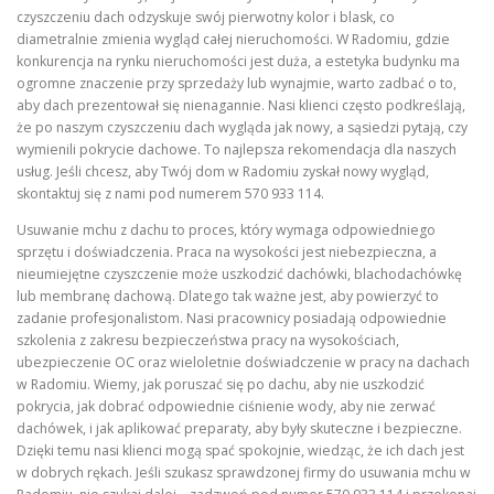
czyszczeniu dach odzyskuje swój pierwotny kolor i blask, co
diametralnie zmienia wygląd całej nieruchomości. W Radomiu, gdzie
konkurencja na rynku nieruchomości jest duża, a estetyka budynku ma
ogromne znaczenie przy sprzedaży lub wynajmie, warto zadbać o to,
aby dach prezentował się nienagannie. Nasi klienci często podkreślają,
że po naszym czyszczeniu dach wygląda jak nowy, a sąsiedzi pytają, czy
wymienili pokrycie dachowe. To najlepsza rekomendacja dla naszych
usług. Jeśli chcesz, aby Twój dom w Radomiu zyskał nowy wygląd,
skontaktuj się z nami pod numerem 570 933 114.
Usuwanie mchu z dachu to proces, który wymaga odpowiedniego
sprzętu i doświadczenia. Praca na wysokości jest niebezpieczna, a
nieumiejętne czyszczenie może uszkodzić dachówki, blachodachówkę
lub membranę dachową. Dlatego tak ważne jest, aby powierzyć to
zadanie profesjonalistom. Nasi pracownicy posiadają odpowiednie
szkolenia z zakresu bezpieczeństwa pracy na wysokościach,
ubezpieczenie OC oraz wieloletnie doświadczenie w pracy na dachach
w Radomiu. Wiemy, jak poruszać się po dachu, aby nie uszkodzić
pokrycia, jak dobrać odpowiednie ciśnienie wody, aby nie zerwać
dachówek, i jak aplikować preparaty, aby były skuteczne i bezpieczne.
Dzięki temu nasi klienci mogą spać spokojnie, wiedząc, że ich dach jest
w dobrych rękach. Jeśli szukasz sprawdzonej firmy do usuwania mchu w