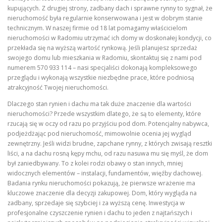
kupujących. Z drugiej strony, zadbany dach i sprawne rynny to sygnał, że
nieruchomość była regularnie konserwowana i jest w dobrym stanie
technicznym. W naszej firmie od 18 lat pomagamy właścicielom
nieruchomości w Radomiu utrzymać ich domy w doskonałej kondycji, co
przekłada się na wyższą wartość rynkową. Jeśli planujesz sprzedaż
swojego domu lub mieszkania w Radomiu, skontaktuj się z nami pod
numerem 570 933 114 – nasi specjaliści dokonają kompleksowego
przeglądu i wykonają wszystkie niezbędne prace, które podniosą
atrakcyjność Twojej nieruchomości.
Dlaczego stan rynien i dachu ma tak duże znaczenie dla wartości
nieruchomości? Przede wszystkim dlatego, że są to elementy, które
rzucają się w oczy od razu po przyjściu pod dom. Potencjalny nabywca,
podjeżdżając pod nieruchomość, mimowolnie ocenia jej wygląd
zewnętrzny. Jeśli widzi brudne, zapchane rynny, z których zwisają resztki
liści, a na dachu rosną kępy mchu, od razu nasuwa mu się myśl, że dom
był zaniedbywany. To z kolei rodzi obawy o stan innych, mniej
widocznych elementów – instalacji, fundamentów, więźby dachowej.
Badania rynku nieruchomości pokazują, że pierwsze wrażenie ma
kluczowe znaczenie dla decyzji zakupowej. Dom, który wygląda na
zadbany, sprzedaje się szybciej i za wyższą cenę. Inwestycja w
profesjonalne czyszczenie rynien i dachu to jeden z najtańszych i