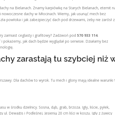
 dachy na Bielanach. Znamy karpiówkę na Starych Bielanach, eternit n
 nowoczesne dachy w Młocinach. Wiemy, jak usunąć mech bez
zła powłoka i jak zabezpieczyć dach pod drzewami, żeby nie zarósł 
zary zamiast ceglasty i grafitowy? Zadzwoń pod
570 933 114
.
 i pokażemy, jak dach będzie wyglądał po serwisie. Działamy bez
nologię.
chy zarastają tu szybciej niż 
Warszawy. Dla dachów to wyrok. Tu mech i glony mają idealne warunki 
lasu w środku dzielnicy. Sosna, dąb, grab, brzoza. Igły, liście, pyłek,
 ul. Dewajtis i Podleśnej. Jesienią 20 cm liści w koszu. Igły z żywicy