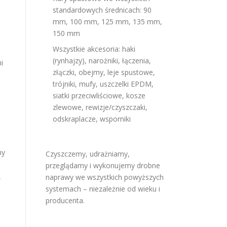
standardowych średnicach: 90
mm, 100 mm, 125 mm, 135 mm,
150 mm
Wszystkie akcesoria: haki
(rynhajzy), narożniki, łączenia,
i
złączki, obejmy, leje spustowe,
trójniki, mufy, uszczelki EPDM,
siatki przeciwliściowe, kosze
zlewowe, rewizje/czyszczaki,
odskraplacze, wsporniki
hy
Czyszczemy, udrażniamy,
przeglądamy i wykonujemy drobne
naprawy we wszystkich powyższych
w
systemach – niezależnie od wieku i
producenta.