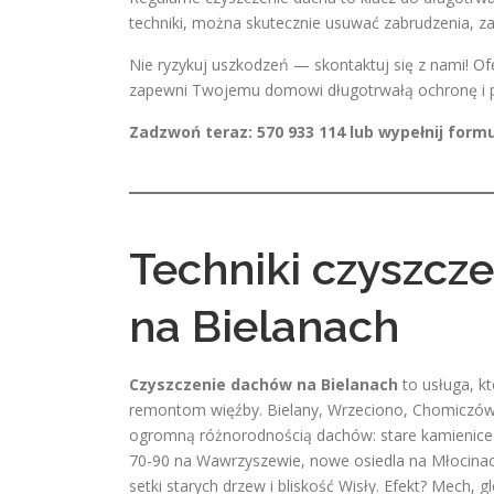
techniki, można skutecznie usuwać zabrudzenia, 
Nie ryzykuj uszkodzeń — skontaktuj się z nami! O
zapewni Twojemu domowi długotrwałą ochronę i p
Zadzwoń teraz: 570 933 114 lub wypełnij formu
Techniki czyszc
na Bielanach
Czyszczenie dachów na Bielanach
to usługa, kt
remontom więźby. Bielany, Wrzeciono, Chomiczówka
ogromną różnorodnością dachów: stare kamienice prz
70-90 na Wawrzyszewie, nowe osiedla na Młocinach 
setki starych drzew i bliskość Wisły. Efekt? Mech, g