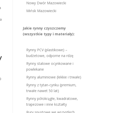
Nowy Dwór Mazowiecki
a
Mińsk Mazowiecki
za
Jakie rynny czyszczemy
(wszystkie typy i materiały):
Rynny PCV (plastikowe) –
w
budżetowe, odporne na rdzę
Rynny stalowe ocynkowane i
powlekane
Rynny aluminiowe (lekkie i trwałe)
9
Rynny z tytan-cynku (premium,
trwałe nawet 50 lat)
Rynny półokrągłe, kwadratowe,
trapezowe i inne kształty
Rury spustowe we wszystkich