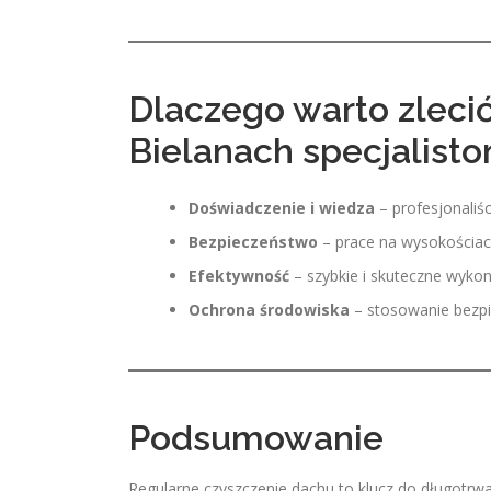
Dlaczego warto zleci
Bielanach specjalist
Doświadczenie i wiedza
– profesjonaliś
Bezpieczeństwo
– prace na wysokościac
Efektywność
– szybkie i skuteczne wykon
Ochrona środowiska
– stosowanie bezpi
Podsumowanie
Regularne czyszczenie dachu to klucz do długotrw