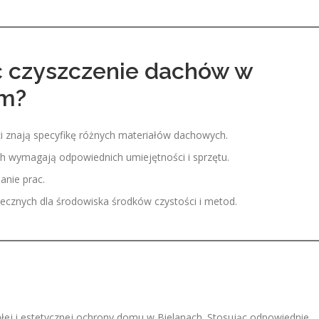
ć czyszczenie dachów w
om?
ci znają specyfikę różnych materiałów dachowych.
h wymagają odpowiednich umiejętności i sprzętu.
anie prac.
ecznych dla środowiska środków czystości i metod.
ałej i estetycznej ochrony domu w Bielanach. Stosując odpowiednie