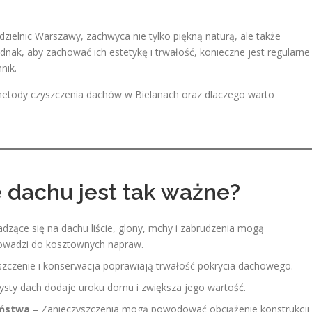
 dzielnic Warszawy, zachwyca nie tylko piękną naturą, ale także
nak, aby zachować ich estetykę i trwałość, konieczne jest regularne
nik.
metody czyszczenia dachów w Bielanach oraz dlaczego warto
 dachu jest tak ważne?
zące się na dachu liście, glony, mchy i zabrudzenia mogą
owadzi do kosztownych napraw.
szczenie i konserwacja poprawiają trwałość pokrycia dachowego.
ysty dach dodaje uroku domu i zwiększa jego wartość.
eństwa
– Zanieczyszczenia mogą powodować obciążenie konstrukcji 