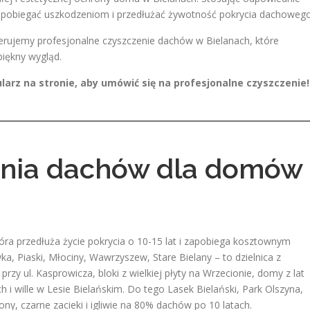
zapobiegać uszkodzeniom i przedłużać żywotność pokrycia dachowego
ferujemy profesjonalne czyszczenie dachów w Bielanach, które
iękny wygląd.
larz na stronie, aby umówić się na profesjonalne czyszczenie!
zenia dachów dla domów
óra przedłuża życie pokrycia o 10-15 lat i zapobiega kosztownym
, Piaski, Młociny, Wawrzyszew, Stare Bielany – to dzielnica z
y ul. Kasprowicza, bloki z wielkiej płyty na Wrzecionie, domy z lat
i wille w Lesie Bielańskim. Do tego Lasek Bielański, Park Olszyna,
lony, czarne zacieki i igliwie na 80% dachów po 10 latach.