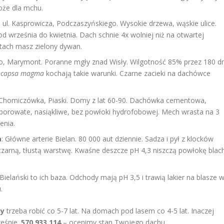
oże dla mchu.
 ul. Kasprowicza, Podczaszyńskiego. Wysokie drzewa, wąskie ulice.
d września do kwietnia. Dach schnie 4x wolniej niż na otwartej
atach masz zielony dywan.
no, Marymont. Poranne mgły znad Wisły. Wilgotność 85% przez 180 dn
ocapsa magma
kochają takie warunki. Czarne zacieki na dachówce
Chomiczówka, Piaski. Domy z lat 60-90. Dachówka cementowa,
y porowate, nasiąkliwe, bez powłoki hydrofobowej. Mech wrasta na 3
enia.
a
: Główne arterie Bielan. 80 000 aut dziennie. Sadza i pył z klocków
zarną, tłustą warstwę. Kwaśne deszcze pH 4,3 niszczą powłokę blac
 Bielański to ich baza. Odchody mają pH 3,5 i trawią lakier na blasze 
.
ny
trzeba robić co 5-7 lat. Na domach pod lasem co 4-5 lat. Inaczej
ześnie.
570 933 114
– ocenimy stan Twojego dachu.