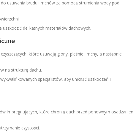
ętu do usuwania brudu i mchów za pomocą strumienia wody pod
owierzchni.
ie uszkodzić delikatnych materiałów dachowych.
giczne
czyszczących, które usuwają glony, pleśnie i mchy, a następnie
yw na strukturę dachu.
wykwalifikowanych specjalistów, aby uniknąć uszkodzeń i
dków impregnujących, które chronią dach przed ponownym osadzanie
utrzymanie czystości.