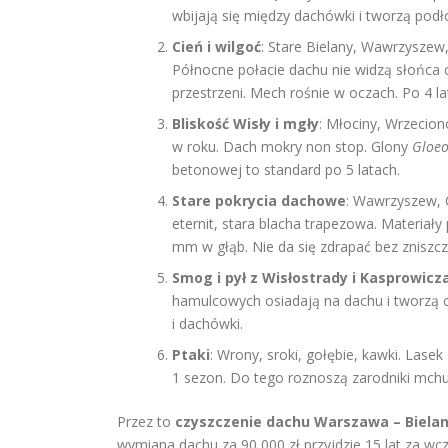
wbijają się między dachówki i tworzą podł
Cień i wilgoć
: Stare Bielany, Wawrzyszew,
Północne połacie dachu nie widzą słońca o
przestrzeni. Mech rośnie w oczach. Po 4 l
Bliskość Wisły i mgły
: Młociny, Wrzecio
w roku. Dach mokry non stop. Glony
Gloe
betonowej to standard po 5 latach.
Stare pokrycia dachowe
: Wawrzyszew, 
eternit, stara blacha trapezowa. Materiał
mm w głąb. Nie da się zdrapać bez zniszcz
Smog i pył z Wisłostrady i Kasprowicz
hamulcowych osiadają na dachu i tworzą c
i dachówki.
Ptaki
: Wrony, sroki, gołębie, kawki. Lasek
1 sezon. Do tego roznoszą zarodniki mchu
Przez to
czyszczenie dachu Warszawa – Biela
wymiana dachu za 90 000 zł przyjdzie 15 lat za wc