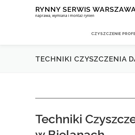
Skip
RYNNY SERWIS WARSZAW
to
naprawa, wymiana i montaż rynien
content
CZYSZCZENIE PROF
TECHNIKI CZYSZCZENIA
Techniki Czyszc
w Bielanach