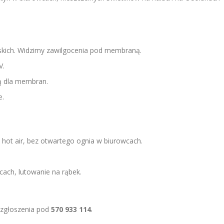
kich. Widzimy zawilgocenia pod membraną.
V.
ą dla membran.
e.
hot air, bez otwartego ognia w biurowcach.
ach, lutowanie na rąbek.
 zgłoszenia pod
570 933 114
.