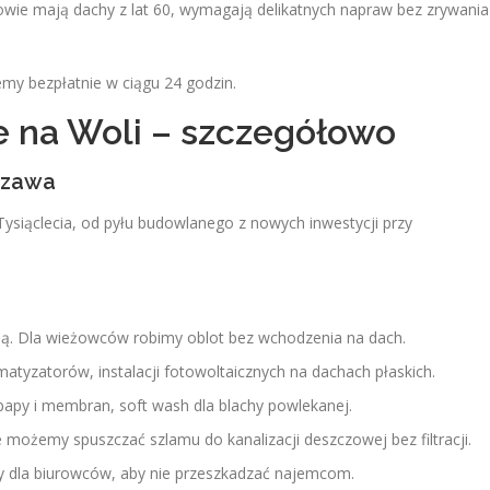
wie mają dachy z lat 60, wymagają delikatnych napraw bez zrywania
emy bezpłatnie w ciągu 24 godzin.
 na Woli – szczegółowo
szawa
ysiąclecia, od pyłu budowlanego z nowych inwestycji przy
ją. Dla wieżowców robimy oblot bez wchodzenia na dach.
matyzatorów, instalacji fotowoltaicznych na dachach płaskich.
papy i membran, soft wash dla blachy powlekanej.
 możemy spuszczać szlamu do kanalizacji deszczowej bez filtracji.
 dla biurowców, aby nie przeszkadzać najemcom.