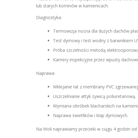
lub starych kominów w kamienicach.
Diagnostyka:
Termowizja nocna dla dużych dachów płas
Test dymowy i test wodny z barwnikiem U
Próba szczelności metodą elektrooporow
Kamery inspekcyjne przez wpusty dachow
Naprawa:
Wklejanie łat z membrany PVC zgrzewanej 
Uszczelnianie attyk żywicą poliuretanową.
Wymiana obróbek blacharskich na kamienic
Naprawa świetlików i klap dymowych.
Na Woli naprawiamy przecieki w ciągu 4 godzin od