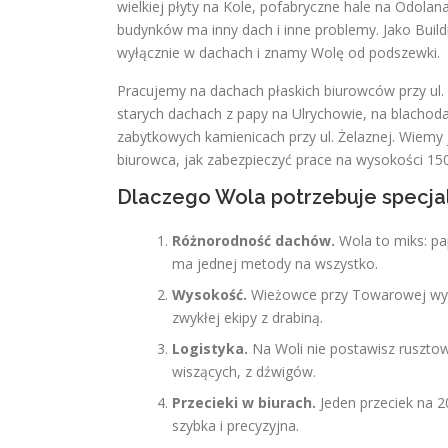
wielkiej płyty na Kole, pofabryczne hale na Odola
budynków ma inny dach i inne problemy. Jako Buil
wyłącznie w dachach i znamy Wolę od podszewki.
Pracujemy na dachach płaskich biurowców przy ul. 
starych dachach z papy na Ulrychowie, na blacho
zabytkowych kamienicach przy ul. Żelaznej. Wiemy
biurowca, jak zabezpieczyć prace na wysokości 150
Dlaczego Wola potrzebuje specj
Różnorodność dachów.
Wola to miks: pa
ma jednej metody na wszystko.
Wysokość.
Wieżowce przy Towarowej wyma
zwykłej ekipy z drabiną.
Logistyka.
Na Woli nie postawisz rusztow
wiszących, z dźwigów.
Przecieki w biurach.
Jeden przeciek na 2
szybka i precyzyjna.