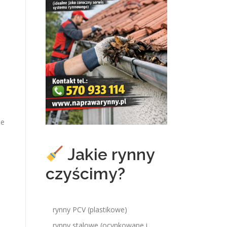
ie
Jakie rynny
czyścimy?
rynny PCV (plastikowe)
rynny stalowe (ocynkowane i