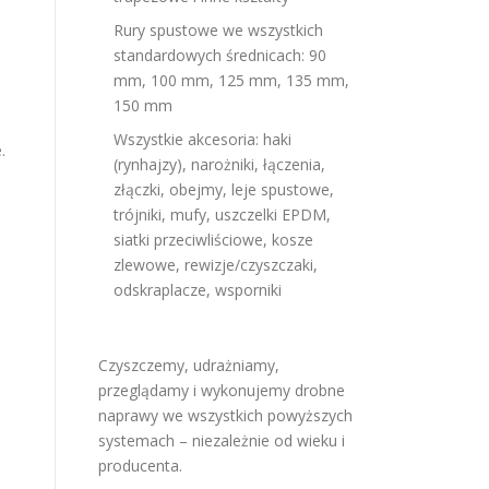
Rury spustowe we wszystkich
standardowych średnicach: 90
mm, 100 mm, 125 mm, 135 mm,
150 mm
Wszystkie akcesoria: haki
.
(rynhajzy), narożniki, łączenia,
złączki, obejmy, leje spustowe,
trójniki, mufy, uszczelki EPDM,
siatki przeciwliściowe, kosze
zlewowe, rewizje/czyszczaki,
odskraplacze, wsporniki
Czyszczemy, udrażniamy,
przeglądamy i wykonujemy drobne
naprawy we wszystkich powyższych
systemach – niezależnie od wieku i
producenta.