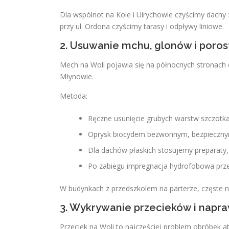
Dla wspólnot na Kole i Ulrychowie czyścimy dach
przy ul. Ordona czyścimy tarasy i odpływy liniowe.
2. Usuwanie mchu, glonów i poro
Mech na Woli pojawia się na północnych stronach
Młynowie.
Metoda:
Ręczne usunięcie grubych warstw szczotk
Oprysk biocydem bezwonnym, bezpiecznym
Dla dachów płaskich stosujemy preparaty,
Po zabiegu impregnacja hydrofobowa przed
W budynkach z przedszkolem na parterze, częste 
3. Wykrywanie przecieków i napr
Przeciek na Woli to najczęściej problem obróbek a