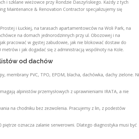
nach i szklane wieżowce przy Rondzie Daszyńskiego. Każdy z tych
ding Maintenance & Renovation Contractor specjalizujemy się
Prostej i Łuckiej, na tarasach apartamentowców na Woli Park, na
dachówce na domach jednorodzinnych przy ul. Obozowej i na
 jak pracować w gęstej zabudowie, jak nie blokować dostaw do
 metrów i jak dogadać się z administracją wspólnoty na Kole.
alistów od dachów
py, membrany PVC, TPO, EPDM, blacha, dachówka, dachy zielone. N
gają alpinistów przemysłowych z uprawnieniami IRATA, a nie
ania na chodniku bez zezwolenia. Pracujemy z lin, z podestów
0 piętrze oznacza zalanie serwerowni. Dlatego diagnostyka musi być