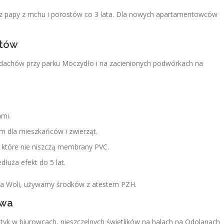
y z papy z mchu i porostów co 3 lata. Dla nowych apartamentowców
stów
 dachów przy parku Moczydło i na zacienionych podwórkach na
ami.
 dla mieszkańców i zwierząt.
 które nie niszczą membrany PVC.
łuża efekt do 5 lat.
na Woli, używamy środków z atestem PZH.
awa
ttyk w biurowcach, nieszczelnych świetlików na halach na Odolanach