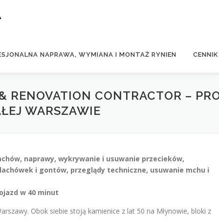
A
ESJONALNA NAPRAWA, WYMIANA I MONTAŻ RYNIEN
CENNIK
& RENOVATION CONTRACTOR – PR
AŁEJ WARSZAWIE
achów, naprawy, wykrywanie i usuwanie przecieków,
 dachówek i gontów, przeglądy techniczne, usuwanie mchu i
ojazd w 40 minut
Warszawy. Obok siebie stoją kamienice z lat 50 na Młynowie, bloki z