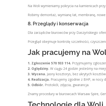
Na Woli wymieniamy pokrycia na kamienicach przy u
Robimy demontaż, wymianę łat, membranę, nowe pok
8. Przeglądy i konserwacja
Dla zarządców biurowców przy Daszyńskiego oferuj
Przegląd obejmuje kontrolę szczelności, czyszczen
Jak pracujemy na Wol
1. Zgłoszenie 570 933 114.
Przyjmujemy zgłoszen
2. Oględziny.
W ciągu 24 godzin jesteśmy na miej
3. Wycena.
Jasny kosztorys, bez ukrytych kosztów
4. Realizacja.
Pracujemy zgodnie z BHP, w nocy dl
5. Odbiór.
Protokół, zdjęcia, gwarancja.
Znamy procedury w biurowcach Warsaw Spire, Gene
Technologie dla Woli