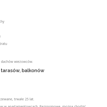
chy
i
tratu
do dachów wieżowców.
, tarasów, balkonów
zewane, trwałe 25 lat.
nów w apartamentowcach. Bezspoinowe, można chodzić.