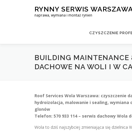
Skip
RYNNY SERWIS WARSZAW
to
naprawa, wymiana i montaż rynien
content
CZYSZCZENIE PROF
BUILDING MAINTENANCE 
DACHOWE NA WOLI I W C
Roof Services Wola Warszawa: czyszczenie d
hydroizolacja, malowanie i sealing, wymiana
glonów
Telefon: 570 933 114 – serwis dachowy Wola d
Wola to dziś najszybciej zmieniająca się dzielnica 