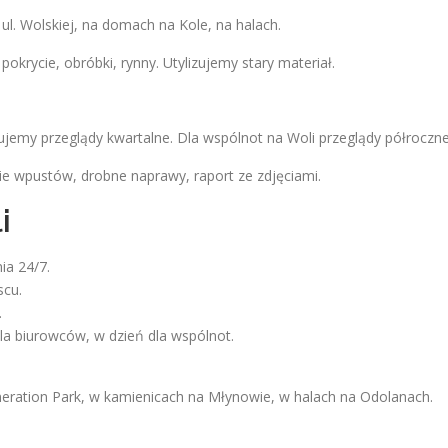
l. Wolskiej, na domach na Kole, na halach.
rycie, obróbki, rynny. Utylizujemy stary materiał.
emy przeglądy kwartalne. Dla wspólnot na Woli przeglądy półroczne
ie wpustów, drobne naprawy, raport ze zdjęciami.
i
ia 24/7.
scu.
.
a biurowców, w dzień dla wspólnot.
ration Park, w kamienicach na Młynowie, w halach na Odolanach.