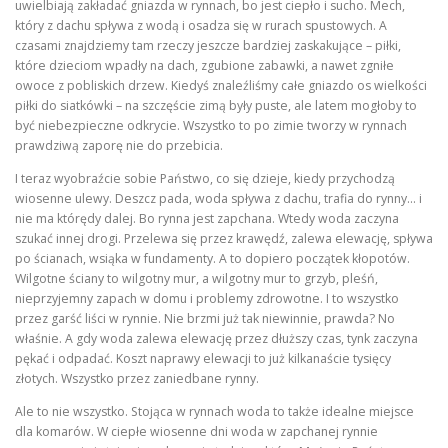
uwielbiają zakładać gniazda w rynnach, bo jest ciepło i sucho. Mech,
który z dachu spływa z wodą i osadza się w rurach spustowych. A
czasami znajdziemy tam rzeczy jeszcze bardziej zaskakujące – piłki,
które dzieciom wpadły na dach, zgubione zabawki, a nawet zgniłe
owoce z pobliskich drzew. Kiedyś znaleźliśmy całe gniazdo os wielkości
piłki do siatkówki – na szczęście zimą były puste, ale latem mogłoby to
być niebezpieczne odkrycie. Wszystko to po zimie tworzy w rynnach
prawdziwą zaporę nie do przebicia.
I teraz wyobraźcie sobie Państwo, co się dzieje, kiedy przychodzą
wiosenne ulewy. Deszcz pada, woda spływa z dachu, trafia do rynny… i
nie ma którędy dalej. Bo rynna jest zapchana. Wtedy woda zaczyna
szukać innej drogi. Przelewa się przez krawędź, zalewa elewację, spływa
po ścianach, wsiąka w fundamenty. A to dopiero początek kłopotów.
Wilgotne ściany to wilgotny mur, a wilgotny mur to grzyb, pleśń,
nieprzyjemny zapach w domu i problemy zdrowotne. I to wszystko
przez garść liści w rynnie. Nie brzmi już tak niewinnie, prawda? No
właśnie. A gdy woda zalewa elewację przez dłuższy czas, tynk zaczyna
pękać i odpadać. Koszt naprawy elewacji to już kilkanaście tysięcy
złotych. Wszystko przez zaniedbane rynny.
Ale to nie wszystko. Stojąca w rynnach woda to także idealne miejsce
dla komarów. W ciepłe wiosenne dni woda w zapchanej rynnie