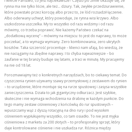
I wiecie Państwo, co jest najciekawsze? Często po zimie okazuje się, że
rynna ma nie tylko liście, ale też… dziury. Tak, zwykłe przedziurawienie,
które powstało przez korozję albo przez to, że lód rozsadził łączenie.
Albo oderwany uchwyt, który powoduje, że rynna wisi krzywo. Albo
uszkodzona uszczelka. My to wszystko od razu widzimy i od razu
mówimy, co trzeba poprawić. Nie każemy Państwo czekać na
„dodatkową wycenę” – mówimy na miejscu: to jest do naprawy, to może
poczekać, a to wymaga wymiany. Zero kombinowania, zero ukrytych
kosztów. Taka szczerość procentuje – klienci nam ufają, bo wiedzą, że
nie naciągamy na zbędne naprawy. I to chyba najważniejsze – bo
zaufanie w tej branży buduje się latami, a traci w minutę. My pracujemy
na nie od 18 lat.
Porozmawiajmy też o konkretnych narzędziach, bo to ciekawy temat. Do
czyszczenia rynien używamy ssawy przemysłowej z zestawem do rynien
– to urządzenie, które montuje się na rurze spustowej i zasysa wszystkie
zanieczyszczenia. Działa to jak gigantyczny odkurzacz. Jest szybkie,
skuteczne i nie wymaga wchodzenia na drabinę w każdym punkcie. Do
tego mamy zestaw ciśnieniowy z końcówką do rur spustowych –
wpuszczamy wąż z dyszą rotacyjną na dno rury i pod wysokim
ciśnieniem wypłukujemy wszystko, co tam osiadło. To nie jest myjka
ciśnieniowa z marketu za 200 złotych – to profesjonalny sprzęt, który
daje kontrolowane ciśnienie i nie uszkadza rur. Różnica między