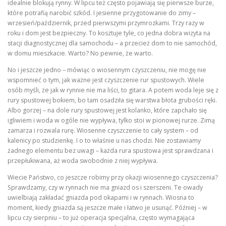
idealnie blokują rynny. W lipcu też często pojawiają się pierwsze burze,
które potrafią narobić szkód. I jesienne przygotowanie do zimy –
wrzesień/październik, przed pierwszymi przymrozkami. Trzy razy w
roku i dom jest bezpieczny. To kosztuje tyle, co jedna dobra wizyta na
stacji diagnostycznej dla samochodu – a przecież dom to nie samochód,
w domu mieszkacie. Warto? No pewnie, że warto.
No i jeszcze jedno – mówiąc o wiosennym czyszczeniu, nie mogę nie
wspomnieć o tym, jak ważne jest czyszczenie rur spustowych. Wiele
osób myśli, że jak w rynnie nie ma liści, to gitara. A potem woda leje się z
rury spustowej bokiem, bo tam osadziła się warstwa błota grubości ręki.
Albo gorzej – na dole rury spustowej jest kolanko, które zapchało się
igliwiem i woda w ogóle nie wypływa, tylko stoi w pionowej rurze. Zimą
zamarza i rozwala rurę. Wiosenne czyszczenie to cały system – od
kalenicy po studzienkę. I o to właśnie u nas chodzi. Nie zostawiamy
żadnego elementu bez uwagi – każda rura spustowa jest sprawdzana i
przepłukiwana, aż woda swobodnie z niej wypływa.
Wiecie Państwo, co jeszcze robimy przy okazji wiosennego czyszczenia?
Sprawdzamy, czy w rynnach nie ma gniazd os i szerszeni. Te owady
uwielbiają zakładać gniazda pod okapami i w rynnach. Wiosna to
moment, kiedy gniazda są jeszcze małe i łatwo je usunąć. Później – w
lipcu czy sierpniu – to już operacja specjalna, często wymagająca