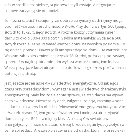
jeśli w środku jest pięknie, ta pierwsza myśl zostaje. A negocjacje
cenowe zaczynają się od obniżki.
Ile można stracić? Szacujemy, że dobrze utrzymany dach i rynny mogą
podnieść wartość nieruchomości o 3–5%. Przy domu wartym 500 tysięcy
złotych to 15–25 tysięcy złotych. A roczne koszty utrzymania rynien i
dachu to około 500–1000 złotych. Szybka matematyka: wydajecie 500
złotych rocznie, żeby utrzymać wartość domu na wysokim poziomie. To
się opłaca, prawda? Nawet jeśli nie sprzedajecie domu – ta wartość jest
Waszym zabezpieczeniem na przyszłość. Kredyt, pożyczka pod zastaw,
sprzedaż w nagłej potrzebie – im wyższa wartość domu, tym lepsza
Wasza pozycja. A koszt utrzymania to dosłownie grosze w porównaniu z
potencjalną stratą.
Jest jeszcze jeden aspekt – świadectwo energetyczne. Od jakiegoś
czasu przy sprzedaży domu wymagane jest świadectwo charakterystyki
energetycznej. Mało kto zdaje sobie sprawę, że stan dachu ma wpływ
na to świadectwo. Nieszczelny dach, wilgotna izolacja, zastoiny wodne
na dachu – to wszystko obniża efektywność energetyczną budynku. A im
niższa efektywność, tym gorsze świadectwo i mniejsza atrakcyjność
domu na rynku. Różnica między klasą A a klasą C w świadectwie
energetycznym może oznaczać różnicę kilkudziesięciu tysięcy złotych w
cenie sprzedaży. A wszystko zaczyna się od dachu, który nie przecieka i