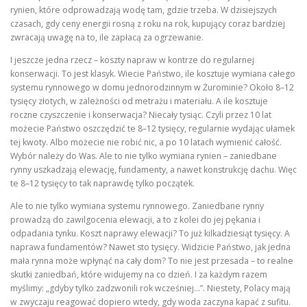
rynien, które odprowadzają wodę tam, gdzie trzeba. W dzisiejszych
czasach, gdy ceny energii rosną z roku na rok, kupujący coraz bardziej
zwracają uwagę na to, ile zapłacą za ogrzewanie.
I jeszcze jedna rzecz – koszty napraw w kontrze do regularnej
konserwacji. To jest klasyk. Wiecie Państwo, ile kosztuje wymiana całego
systemu rynnowego w domu jednorodzinnym w Żurominie? Około 8–12
tysięcy złotych, w zależności od metrażu i materiału. A ile kosztuje
roczne czyszczenie i konserwacja? Niecały tysiąc. Czyli przez 10 lat
możecie Państwo oszczędzić te 8–12 tysięcy, regularnie wydając ułamek
tej kwoty. Albo możecie nie robić nic, a po 10 latach wymienić całość.
Wybór należy do Was. Ale to nie tylko wymiana rynien – zaniedbane
rynny uszkadzają elewację, fundamenty, a nawet konstrukcję dachu. Więc
te 8–12 tysięcy to tak naprawdę tylko początek.
Ale to nie tylko wymiana systemu rynnowego. Zaniedbane rynny
prowadzą do zawilgocenia elewacji, a to z kolei do jej pękania i
odpadania tynku. Koszt naprawy elewacji? To już kilkadziesiąt tysięcy. A
naprawa fundamentów? Nawet sto tysięcy. Widzicie Państwo, jak jedna
mała rynna może wpłynąć na cały dom? To nie jest przesada – to realne
skutki zaniedbań, które widujemy na co dzień. I za każdym razem
myślimy: „gdyby tylko zadzwonili rok wcześniej…”. Niestety, Polacy mają
w zwyczaju reagować dopiero wtedy, gdy woda zaczyna kapać z sufitu.