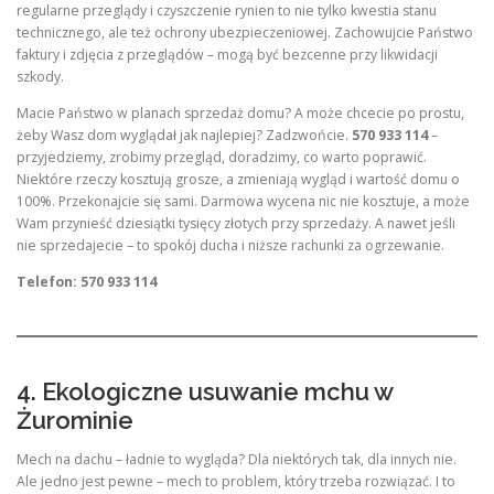
regularne przeglądy i czyszczenie rynien to nie tylko kwestia stanu
technicznego, ale też ochrony ubezpieczeniowej. Zachowujcie Państwo
faktury i zdjęcia z przeglądów – mogą być bezcenne przy likwidacji
szkody.
Macie Państwo w planach sprzedaż domu? A może chcecie po prostu,
żeby Wasz dom wyglądał jak najlepiej? Zadzwońcie.
570 933 114
–
przyjedziemy, zrobimy przegląd, doradzimy, co warto poprawić.
Niektóre rzeczy kosztują grosze, a zmieniają wygląd i wartość domu o
100%. Przekonajcie się sami. Darmowa wycena nic nie kosztuje, a może
Wam przynieść dziesiątki tysięcy złotych przy sprzedaży. A nawet jeśli
nie sprzedajecie – to spokój ducha i niższe rachunki za ogrzewanie.
Telefon: 570 933 114
4. Ekologiczne usuwanie mchu w
Żurominie
Mech na dachu – ładnie to wygląda? Dla niektórych tak, dla innych nie.
Ale jedno jest pewne – mech to problem, który trzeba rozwiązać. I to