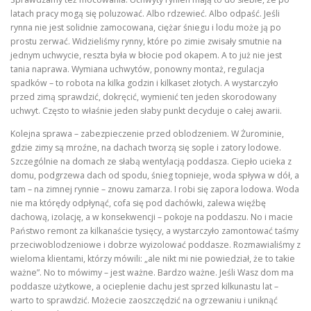
latach pracy mogą się poluzować. Albo rdzewieć. Albo odpaść. Jeśli
rynna nie jest solidnie zamocowana, ciężar śniegu i lodu może ją po
prostu zerwać. Widzieliśmy rynny, które po zimie zwisały smutnie na
jednym uchwycie, reszta była w błocie pod okapem. A to już nie jest
tania naprawa. Wymiana uchwytów, ponowny montaż, regulacja
spadków – to robota na kilka godzin i kilkaset złotych. A wystarczyło
przed zimą sprawdzić, dokręcić, wymienić ten jeden skorodowany
uchwyt. Często to właśnie jeden słaby punkt decyduje o całej awarii.
Kolejna sprawa – zabezpieczenie przed oblodzeniem. W Żurominie,
gdzie zimy są mroźne, na dachach tworzą się sople i zatory lodowe.
Szczególnie na domach ze słabą wentylacją poddasza. Ciepło ucieka z
domu, podgrzewa dach od spodu, śnieg topnieje, woda spływa w dół, a
tam – na zimnej rynnie – znowu zamarza. I robi się zapora lodowa. Woda
nie ma którędy odpłynąć, cofa się pod dachówki, zalewa więźbę
dachową, izolację, a w konsekwencji – pokoje na poddaszu. No i macie
Państwo remont za kilkanaście tysięcy, a wystarczyło zamontować taśmy
przeciwoblodzeniowe i dobrze wyizolować poddasze. Rozmawialiśmy z
wieloma klientami, którzy mówili: „ale nikt mi nie powiedział, że to takie
ważne”. No to mówimy – jest ważne. Bardzo ważne. Jeśli Wasz dom ma
poddasze użytkowe, a ocieplenie dachu jest sprzed kilkunastu lat –
warto to sprawdzić. Możecie zaoszczędzić na ogrzewaniu i uniknąć