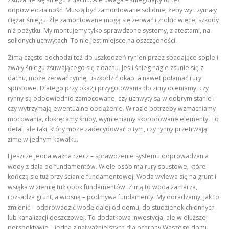
odpowiedzialność. Muszą być zamontowane solidnie, żeby wytrzymały
ciężar śniegu. Źle zamontowane mogą się zerwać i zrobić więcej szkody
niż pożytku. My montujemy tylko sprawdzone systemy, z atestami, na
solidnych uchwytach. To nie jest miejsce na oszczędności.
Zimą często dochodzi też do uszkodzeń rynien przez spadające sople i
zwały śniegu zsuwającego się z dachu. Jeśli śnieg nagle zsunie się z
dachu, może zerwać rynnę, uszkodzić okap, a nawet połamać rury
spustowe. Dlatego przy okazji przygotowania do zimy oceniamy, czy
rynny są odpowiednio zamocowane, czy uchwyty są w dobrym stanie i
czy wytrzymają ewentualne obciążenie. W razie potrzeby wzmacniamy
mocowania, dokręcamy śruby, wymieniamy skorodowane elementy. To
detal, ale taki, który może zadecydować o tym, czy rynny przetrwają
zimę w jednym kawałku.
I jeszcze jedna ważna rzecz – sprawdzenie systemu odprowadzania
wody z dala od fundamentów. Wiele osób ma rury spustowe, które
kończą się tuż przy ścianie fundamentowej. Woda wylewa się na grunt i
wsiąka w ziemię tuż obok fundamentów. Zimą to woda zamarza,
rozsadza grunt, a wiosną – podmywa fundamenty. My doradzamy, jak to
zmienić – odprowadzić wodę dalej od domu, do studzienek chłonnych
lub kanalizacji deszczowej. To dodatkowa inwestycja, ale w dłuższej
perspektywie – jedna z najważniejszych dla ochrony Waszego domu.