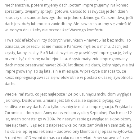
mechanicznie, potem myjemy dach, potem impregnujemy. Na koniec
sprzątamy, zwijamy sprzęt i gotowe. Całość to zazwyczaj jeden dzień
roboczy dla standardowego domu jednorodzinnego. Czasem dwa, jeśli
dach jest duży lub mocno zaniedbany. Ale zawsze staramy się zmieścić
w jednym dniu, żeby nie przedłużać Waszego komfortu.
Trwałość efektów? Przy dobrych warunkach – nawet 5 lat bez mchu. To
oznacza, że przez 5 lat nie musicie Państwo myśleć o mchu. Dach jest
czysty, ładny, suchy. Po 5 latach wystarczy powtórzyć impregnację, żeby
przedłużyć ochronę na kolejne lata. A systematycznie impregnowany
dach może przetrwać nawet 20–30 lat dłużej niż dach, który nigdy nie był
impregnowany. To są lata, a nie miesiące. W praktyce oznacza to, że
koszt impregnacji zwraca się wielokrotnie w postaci dłuższej żywotności
dachu.
Wiecie Państwo, co jest najlepsze? Że po usunięciu mchu dom wygląda
jak nowy. Dosłownie. Zmiana jest tak duża, że sąsiedzi pytają, czy
kładliście nowy dach. A to tylko usunięcie mchu i impregnacja. Przykład z
Żuromina – dom pani Anny na osiedlu przy ulicy Szpitalnej. Dach miał 12
lat, mech porastał go w 30%. Po naszym zabiegu wyglądał jak położony
miesiąc temu. Sąsiedzi z naprzeciwka od razu zamówili ten sam zabieg.
To działa lepiej niż reklama – zadowolony klient to najlepsza wizytówka.
A pani Anna? Dzwoni do nas co roku na przegląd, żeby sprawdzić, czy