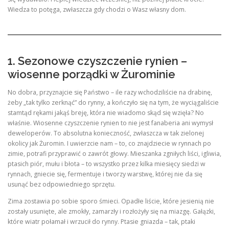
Wiedza to potęga, zwłaszcza gdy chodzi o Wasz własny dom.
1. Sezonowe czyszczenie rynien –
wiosenne porządki w Żurominie
No dobra, przyznajcie się Państwo – ile razy wchodziliście na drabinę,
żeby „tak tylko zerknąć” do rynny, a kończyło się na tym, że wyciągaliście
stamtąd rękami jakąś breję, która nie wiadomo skąd się wzięła? No
właśnie. Wiosenne czyszczenie rynien to nie jest fanaberia ani wymysł
deweloperów. To absolutna konieczność, zwłaszcza w tak zielonej
okolicy jak Żuromin. I uwierzcie nam – to, co znajdziecie w rynnach po
zimie, potrafi przyprawić o zawrót głowy. Mieszanka zgniłych liści, igliwia,
ptasich piór, mułu i błota – to wszystko przez kilka miesięcy siedzi w
rynnach, gniecie się, fermentuje i tworzy warstwę, której nie da się
usunąć bez odpowiedniego sprzętu.
Zima zostawia po sobie sporo śmieci. Opadłe liście, które jesienią nie
zostały usunięte, ale zmokły, zamarzły i rozłożyły się na miazgę. Gałązki,
które wiatr połamał i wrzucił do rynny. Ptasie gniazda – tak, ptaki