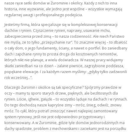
nasze ręce setki domów w Żurominie i okolicy. Każdy z nich to inna
historia, inne wyzwanie, ale jedno jest wspólne – wszystkie wymagają
regularnej uwagi i profesjonalnego podejścia.
Jesteśmy firmą, która specjalizuje się w kompleksowej konserwacji
dachów i rynien. Czyszczenie rynien, naprawy, usuwanie mchu,
zabezpieczenia przed zimą – to nasza codzienność. Ale niech Państwo
nie myślą, że to tylko „przepychanie rur”. To znacznie więcej – to dbałość
o cały dom, o jego fundamenty, ściany, a nawet o portfel. Bo zaniedbany
dach i zapchane rynny to prosta droga do kosztownych remontów,
których nikt nie planuje, a wielu doświadcza. W naszej pracy widujemy
skutki zaniedbań na co dzień – zalane piwnice, zagrzybione poddasza,
popękane elewacje. I za każdym razem myślimy: „gdyby tylko zadzwonili
rok wcześniej…”.
Dlaczego Żuromin i okolice są tak specyficzne? Spójrzmy prawdzie w
oczy – mamy tu sporo starych drzew, pięknych, ale bezlitosnych dla
rynien. Liście, igliwie, gałązki – to wszystko ląduje na dachach i w rynnach.
Do tego dochodzą nasze kapryśne zimy – mróz, śnieg, odwilż, znowu
mróz. To cykl, który potrafi zniszczyć nawet najlepiej zamontowany
system rynnowy, jeśli nie jest odpowiednio przygotowany i
konserwowany. A w Żurominie, gdzie tyle domów jednorodzinnych ma
dachy spadziste, problem z mechowiskami i zaciekami jest na porządku