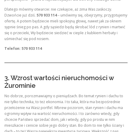
Dlatego mówimy otwarcie: nie czekajcie, aż zima Was zaskoczy.
Dzwońcie już dziś.
570 933 114
– umówimy się, obejrzymy, przygotujemy
ofertę. A potem będziecie mieli spokojną głowę, nawet jak za oknem
sypnie śnieg po pas. A gdy sąsiedzi będą skrobać lód z rynien i martwić
się o przecieki, Wy będziecie siedzieć w cieple z kubkiem herbaty i
uśmiechać się pod nosem.
Telefon: 570 933 114
3. Wzrost wartości nieruchomości w
Żurominie
No dobrze, porozmawiajmy o pieniądzach. Bo temat rynien i dachu to
nie tylko technika, to też ekonomia. I to taka, która ma bezpośrednie
przełożenie na Wasz portfel. Wbrew pozorom, stan rynien i dachu ma
ogromny wpływ na wartość nieruchomości. I to zarówno wtedy, gdy
chcecie Państwo sprzedać dom, jak i wtedy, gdy po prostu w nim
mieszkacie i cenicie sobie jego dobry stan. Bo dom to nie tylko ściany i
dach – to też Wasza największa inwestycja życiowa. Większość z nas