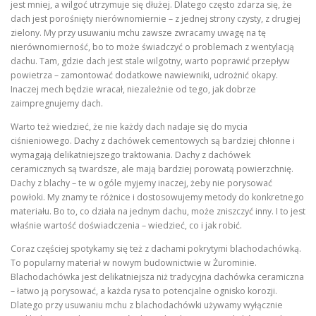
jest mniej, a wilgoć utrzymuje się dłużej. Dlatego często zdarza się, że
dach jest porośnięty nierównomiernie – z jednej strony czysty, z drugiej
zielony. My przy usuwaniu mchu zawsze zwracamy uwagę na tę
nierównomierność, bo to może świadczyć o problemach z wentylacją
dachu. Tam, gdzie dach jest stale wilgotny, warto poprawić przepływ
powietrza – zamontować dodatkowe nawiewniki, udrożnić okapy.
Inaczej mech będzie wracał, niezależnie od tego, jak dobrze
zaimpregnujemy dach.
Warto też wiedzieć, że nie każdy dach nadaje się do mycia
ciśnieniowego. Dachy z dachówek cementowych są bardziej chłonne i
wymagają delikatniejszego traktowania. Dachy z dachówek
ceramicznych są twardsze, ale mają bardziej porowatą powierzchnię.
Dachy z blachy – te w ogóle myjemy inaczej, żeby nie porysować
powłoki. My znamy te różnice i dostosowujemy metody do konkretnego
materiału. Bo to, co działa na jednym dachu, może zniszczyć inny. I to jest
właśnie wartość doświadczenia – wiedzieć, co i jak robić.
Coraz częściej spotykamy się też z dachami pokrytymi blachodachówką.
To popularny materiał w nowym budownictwie w Żurominie.
Blachodachówka jest delikatniejsza niż tradycyjna dachówka ceramiczna
– łatwo ją porysować, a każda rysa to potencjalne ognisko korozji.
Dlatego przy usuwaniu mchu z blachodachówki używamy wyłącznie