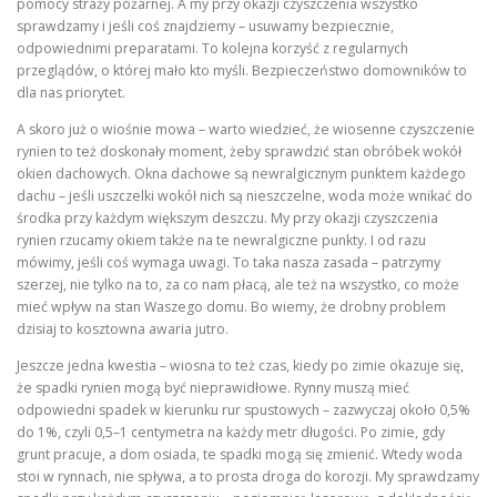
pomocy straży pożarnej. A my przy okazji czyszczenia wszystko
sprawdzamy i jeśli coś znajdziemy – usuwamy bezpiecznie,
odpowiednimi preparatami. To kolejna korzyść z regularnych
przeglądów, o której mało kto myśli. Bezpieczeństwo domowników to
dla nas priorytet.
A skoro już o wiośnie mowa – warto wiedzieć, że wiosenne czyszczenie
rynien to też doskonały moment, żeby sprawdzić stan obróbek wokół
okien dachowych. Okna dachowe są newralgicznym punktem każdego
dachu – jeśli uszczelki wokół nich są nieszczelne, woda może wnikać do
środka przy każdym większym deszczu. My przy okazji czyszczenia
rynien rzucamy okiem także na te newralgiczne punkty. I od razu
mówimy, jeśli coś wymaga uwagi. To taka nasza zasada – patrzymy
szerzej, nie tylko na to, za co nam płacą, ale też na wszystko, co może
mieć wpływ na stan Waszego domu. Bo wiemy, że drobny problem
dzisiaj to kosztowna awaria jutro.
Jeszcze jedna kwestia – wiosna to też czas, kiedy po zimie okazuje się,
że spadki rynien mogą być nieprawidłowe. Rynny muszą mieć
odpowiedni spadek w kierunku rur spustowych – zazwyczaj około 0,5%
do 1%, czyli 0,5–1 centymetra na każdy metr długości. Po zimie, gdy
grunt pracuje, a dom osiada, te spadki mogą się zmienić. Wtedy woda
stoi w rynnach, nie spływa, a to prosta droga do korozji. My sprawdzamy