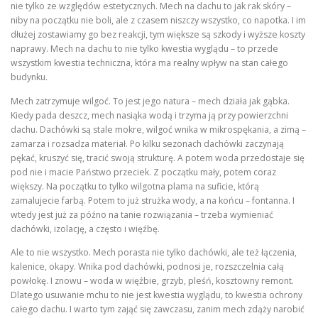
nie tylko ze względów estetycznych. Mech na dachu to jak rak skóry –
niby na początku nie boli, ale z czasem niszczy wszystko, co napotka. I im
dłużej zostawiamy go bez reakcji, tym większe są szkody i wyższe koszty
naprawy. Mech na dachu to nie tylko kwestia wyglądu – to przede
wszystkim kwestia techniczna, która ma realny wpływ na stan całego
budynku.
Mech zatrzymuje wilgoć. To jest jego natura – mech działa jak gąbka.
Kiedy pada deszcz, mech nasiąka wodą i trzyma ją przy powierzchni
dachu. Dachówki są stale mokre, wilgoć wnika w mikrospękania, a zimą –
zamarza i rozsadza materiał. Po kilku sezonach dachówki zaczynają
pękać, kruszyć się, tracić swoją strukturę. A potem woda przedostaje się
pod nie i macie Państwo przeciek. Z początku mały, potem coraz
większy. Na początku to tylko wilgotna plama na suficie, którą
zamalujecie farbą. Potem to już strużka wody, a na końcu – fontanna. I
wtedy jest już za późno na tanie rozwiązania – trzeba wymieniać
dachówki, izolację, a często i więźbę.
Ale to nie wszystko. Mech porasta nie tylko dachówki, ale też łączenia,
kalenice, okapy. Wnika pod dachówki, podnosi je, rozszczelnia całą
powłokę. I znowu – woda w więźbie, grzyb, pleśń, kosztowny remont.
Dlatego usuwanie mchu to nie jest kwestia wyglądu, to kwestia ochrony
całego dachu. I warto tym zająć się zawczasu, zanim mech zdąży narobić