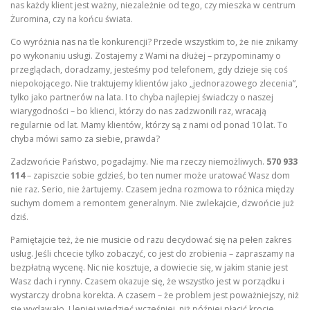
nas każdy klient jest ważny, niezależnie od tego, czy mieszka w centrum
Żuromina, czy na końcu świata.
Co wyróżnia nas na tle konkurencji? Przede wszystkim to, że nie znikamy
po wykonaniu usługi. Zostajemy z Wami na dłużej – przypominamy o
przeglądach, doradzamy, jesteśmy pod telefonem, gdy dzieje się coś
niepokojącego. Nie traktujemy klientów jako „jednorazowego zlecenia”,
tylko jako partnerów na lata. I to chyba najlepiej świadczy o naszej
wiarygodności – bo klienci, którzy do nas zadzwonili raz, wracają
regularnie od lat. Mamy klientów, którzy są z nami od ponad 10 lat. To
chyba mówi samo za siebie, prawda?
Zadzwońcie Państwo, pogadajmy. Nie ma rzeczy niemożliwych.
570 933
114
– zapiszcie sobie gdzieś, bo ten numer może uratować Wasz dom
nie raz. Serio, nie żartujemy. Czasem jedna rozmowa to różnica między
suchym domem a remontem generalnym. Nie zwlekajcie, dzwońcie już
dziś.
Pamiętajcie też, że nie musicie od razu decydować się na pełen zakres
usług. Jeśli chcecie tylko zobaczyć, co jest do zrobienia – zapraszamy na
bezpłatną wycenę. Nic nie kosztuje, a dowiecie się, w jakim stanie jest
Wasz dach i rynny. Czasem okazuje się, że wszystko jest w porządku i
wystarczy drobna korekta. A czasem – że problem jest poważniejszy, niż
się wydawało. I lepiej wiedzieć wcześniej, niż później płacić krocie.