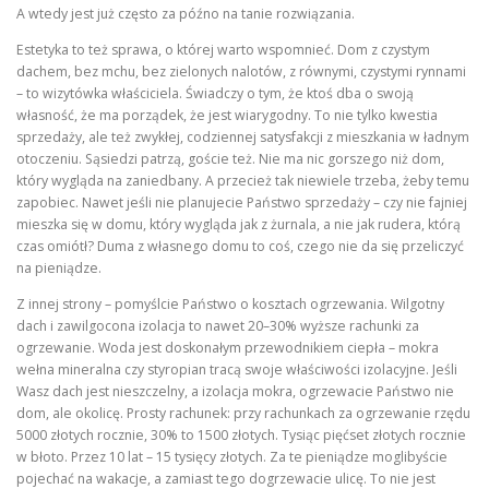
A wtedy jest już często za późno na tanie rozwiązania.
Estetyka to też sprawa, o której warto wspomnieć. Dom z czystym
dachem, bez mchu, bez zielonych nalotów, z równymi, czystymi rynnami
– to wizytówka właściciela. Świadczy o tym, że ktoś dba o swoją
własność, że ma porządek, że jest wiarygodny. To nie tylko kwestia
sprzedaży, ale też zwykłej, codziennej satysfakcji z mieszkania w ładnym
otoczeniu. Sąsiedzi patrzą, goście też. Nie ma nic gorszego niż dom,
który wygląda na zaniedbany. A przecież tak niewiele trzeba, żeby temu
zapobiec. Nawet jeśli nie planujecie Państwo sprzedaży – czy nie fajniej
mieszka się w domu, który wygląda jak z żurnala, a nie jak rudera, którą
czas omiótł? Duma z własnego domu to coś, czego nie da się przeliczyć
na pieniądze.
Z innej strony – pomyślcie Państwo o kosztach ogrzewania. Wilgotny
dach i zawilgocona izolacja to nawet 20–30% wyższe rachunki za
ogrzewanie. Woda jest doskonałym przewodnikiem ciepła – mokra
wełna mineralna czy styropian tracą swoje właściwości izolacyjne. Jeśli
Wasz dach jest nieszczelny, a izolacja mokra, ogrzewacie Państwo nie
dom, ale okolicę. Prosty rachunek: przy rachunkach za ogrzewanie rzędu
5000 złotych rocznie, 30% to 1500 złotych. Tysiąc pięćset złotych rocznie
w błoto. Przez 10 lat – 15 tysięcy złotych. Za te pieniądze moglibyście
pojechać na wakacje, a zamiast tego dogrzewacie ulicę. To nie jest