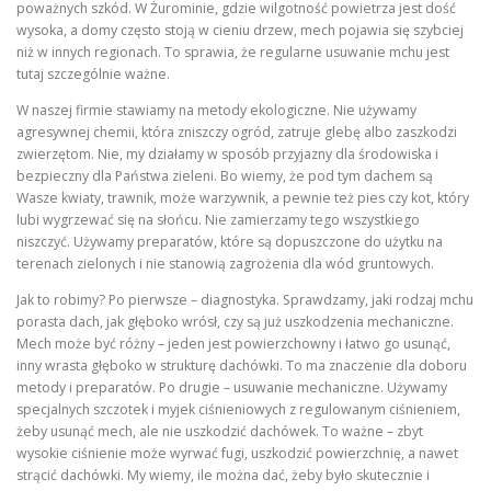
poważnych szkód. W Żurominie, gdzie wilgotność powietrza jest dość
wysoka, a domy często stoją w cieniu drzew, mech pojawia się szybciej
niż w innych regionach. To sprawia, że regularne usuwanie mchu jest
tutaj szczególnie ważne.
W naszej firmie stawiamy na metody ekologiczne. Nie używamy
agresywnej chemii, która zniszczy ogród, zatruje glebę albo zaszkodzi
zwierzętom. Nie, my działamy w sposób przyjazny dla środowiska i
bezpieczny dla Państwa zieleni. Bo wiemy, że pod tym dachem są
Wasze kwiaty, trawnik, może warzywnik, a pewnie też pies czy kot, który
lubi wygrzewać się na słońcu. Nie zamierzamy tego wszystkiego
niszczyć. Używamy preparatów, które są dopuszczone do użytku na
terenach zielonych i nie stanowią zagrożenia dla wód gruntowych.
Jak to robimy? Po pierwsze – diagnostyka. Sprawdzamy, jaki rodzaj mchu
porasta dach, jak głęboko wrósł, czy są już uszkodzenia mechaniczne.
Mech może być różny – jeden jest powierzchowny i łatwo go usunąć,
inny wrasta głęboko w strukturę dachówki. To ma znaczenie dla doboru
metody i preparatów. Po drugie – usuwanie mechaniczne. Używamy
specjalnych szczotek i myjek ciśnieniowych z regulowanym ciśnieniem,
żeby usunąć mech, ale nie uszkodzić dachówek. To ważne – zbyt
wysokie ciśnienie może wyrwać fugi, uszkodzić powierzchnię, a nawet
strącić dachówki. My wiemy, ile można dać, żeby było skutecznie i