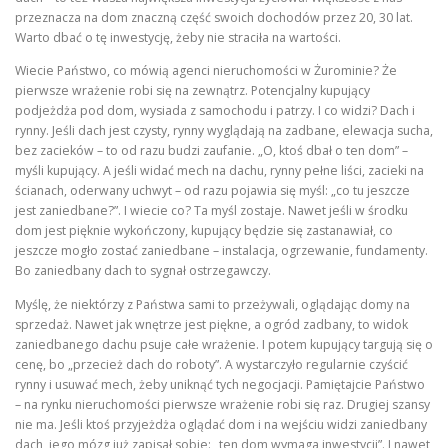
przeznacza na dom znaczną część swoich dochodów przez 20, 30 lat.
Warto dbać o tę inwestycję, żeby nie straciła na wartości.
Wiecie Państwo, co mówią agenci nieruchomości w Żurominie? Że
pierwsze wrażenie robi się na zewnątrz. Potencjalny kupujący
podjeżdża pod dom, wysiada z samochodu i patrzy. I co widzi? Dach i
rynny. Jeśli dach jest czysty, rynny wyglądają na zadbane, elewacja sucha,
bez zacieków – to od razu budzi zaufanie. „O, ktoś dbał o ten dom” –
myśli kupujący. A jeśli widać mech na dachu, rynny pełne liści, zacieki na
ścianach, oderwany uchwyt – od razu pojawia się myśl: „co tu jeszcze
jest zaniedbane?”. I wiecie co? Ta myśl zostaje. Nawet jeśli w środku
dom jest pięknie wykończony, kupujący będzie się zastanawiał, co
jeszcze mogło zostać zaniedbane – instalacja, ogrzewanie, fundamenty.
Bo zaniedbany dach to sygnał ostrzegawczy.
Myślę, że niektórzy z Państwa sami to przeżywali, oglądając domy na
sprzedaż. Nawet jak wnętrze jest piękne, a ogród zadbany, to widok
zaniedbanego dachu psuje całe wrażenie. I potem kupujący targują się o
cenę, bo „przecież dach do roboty”. A wystarczyło regularnie czyścić
rynny i usuwać mech, żeby uniknąć tych negocjacji. Pamiętajcie Państwo
– na rynku nieruchomości pierwsze wrażenie robi się raz. Drugiej szansy
nie ma. Jeśli ktoś przyjeżdża oglądać dom i na wejściu widzi zaniedbany
dach, jego mózg już zapisał sobie: „ten dom wymaga inwestycji”. I nawet