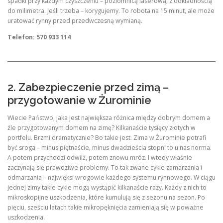
spadki przy każdym czyszczeniu – poziomnicą laserową, z dokładnością
do milimetra. Jeśli trzeba – korygujemy. To robota na 15 minut, ale może
uratować rynny przed przedwczesną wymianą.
Telefon: 570 933 114
2. Zabezpieczenie przed zimą –
przygotowanie w Żurominie
Wiecie Państwo, jaka jest największa różnica między dobrym domem a
źle przygotowanym domem na zimę? Kilkanaście tysięcy złotych w
portfelu. Brzmi dramatycznie? Bo takie jest. Zima w Żurominie potrafi
być sroga – minus piętnaście, minus dwadzieścia stopni to u nas norma.
A potem przychodzi odwilż, potem znowu mróz. I wtedy właśnie
zaczynają się prawdziwe problemy. To tak zwane cykle zamarzania i
odmarzania – najwięksi wrogowie każdego systemu rynnowego. W ciągu
jednej zimy takie cykle mogą wystąpić kilkanaście razy. Każdy z nich to
mikroskopijne uszkodzenia, które kumulują się z sezonu na sezon. Po
pięciu, sześciu latach takie mikropęknięcia zamieniają się w poważne
uszkodzenia.