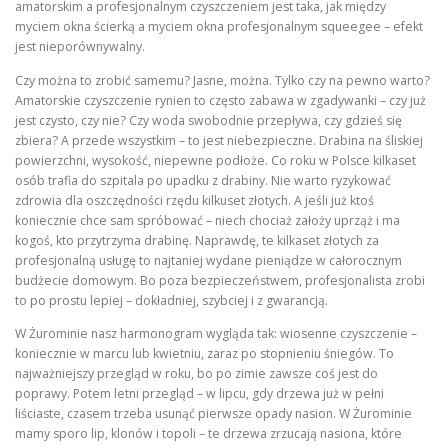
amatorskim a profesjonalnym czyszczeniem jest taka, jak między
myciem okna ścierką a myciem okna profesjonalnym squeegee – efekt
jest nieporównywalny.
Czy można to zrobić samemu? Jasne, można. Tylko czy na pewno warto?
Amatorskie czyszczenie rynien to często zabawa w zgadywanki – czy już
jest czysto, czy nie? Czy woda swobodnie przepływa, czy gdzieś się
zbiera? A przede wszystkim – to jest niebezpieczne. Drabina na śliskiej
powierzchni, wysokość, niepewne podłoże. Co roku w Polsce kilkaset
osób trafia do szpitala po upadku z drabiny. Nie warto ryzykować
zdrowia dla oszczędności rzędu kilkuset złotych. A jeśli już ktoś
koniecznie chce sam spróbować – niech chociaż założy uprząż i ma
kogoś, kto przytrzyma drabinę. Naprawdę, te kilkaset złotych za
profesjonalną usługę to najtaniej wydane pieniądze w całorocznym
budżecie domowym. Bo poza bezpieczeństwem, profesjonalista zrobi
to po prostu lepiej – dokładniej, szybciej i z gwarancją.
W Żurominie nasz harmonogram wygląda tak: wiosenne czyszczenie –
koniecznie w marcu lub kwietniu, zaraz po stopnieniu śniegów. To
najważniejszy przegląd w roku, bo po zimie zawsze coś jest do
poprawy. Potem letni przegląd – w lipcu, gdy drzewa już w pełni
liściaste, czasem trzeba usunąć pierwsze opady nasion. W Żurominie
mamy sporo lip, klonów i topoli – te drzewa zrzucają nasiona, które