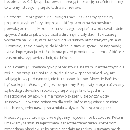
bezpiecznie. Każdy typ dachówki ma swoją tolerancję na ciśnienie – my
to wiemy i stosujemy się do tych parametrów.
Po trzecie – impregnacja. Po usunięciu mchu nakładamy specjalny
preparat grzybobójczy i impregnat, który tworzy na dachówkach
powłokę ochronną. Mech nie ma się czego czepiać, a woda swobodnie
spływa. Działa to jak taki parasol ochronny na cały dach. Taki zabieg
wystarcza na 3–5 lat, w zależności od warunków atmosferycznych. A w
Żurominie, gdzie opady są dość obfite, a zimy wilgotne – to naprawdę
działa. Impregnacja to też ochrona przed promieniowaniem UV, które z
czasem niszczy powierzchnię dachówek.
A co z chemią? Używamy tylko preparatów z atestami, bezpiecznych dla
roślin i zwierząt. Nie spłukują się do gleby w sposób szkodliwy, nie
zabijają trawy pod rynnami, nie trują psów i kotów. Możecie Państwo
być spokojni – Wasz ogród jest bezpieczny. Preparaty, których używamy,
są biodegradowalne i rozkładają się w ciągu kilku tygodni na
nieszkodliwe związki. Nie ma mowy o skażeniu gleby czy wody
gruntowej. To ważne zwłaszcza dla osób, które mają własne studnie –
nie chcemy, żeby nasza praca miała wpływ na Waszą wodę pitną.
Proces wygląda tak: najpierw oględziny i wycena – to bezpłatne. Potem
umawiamy termin. Przyjeżdżamy, zabezpieczamy teren wokół domu,
rozkładamy plandeki, żeby nic nie spadało na rośliny. Usuwamy mech