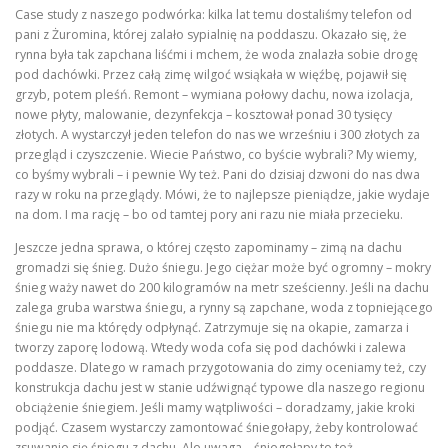
Case study z naszego podwórka: kilka lat temu dostaliśmy telefon od
pani z Żuromina, której zalało sypialnię na poddaszu. Okazało się, że
rynna była tak zapchana liśćmi i mchem, że woda znalazła sobie drogę
pod dachówki. Przez całą zimę wilgoć wsiąkała w więźbę, pojawił się
grzyb, potem pleśń. Remont – wymiana połowy dachu, nowa izolacja,
nowe płyty, malowanie, dezynfekcja – kosztował ponad 30 tysięcy
złotych. A wystarczył jeden telefon do nas we wrześniu i 300 złotych za
przegląd i czyszczenie. Wiecie Państwo, co byście wybrali? My wiemy,
co byśmy wybrali – i pewnie Wy też. Pani do dzisiaj dzwoni do nas dwa
razy w roku na przeglądy. Mówi, że to najlepsze pieniądze, jakie wydaje
na dom. I ma rację – bo od tamtej pory ani razu nie miała przecieku.
Jeszcze jedna sprawa, o której często zapominamy – zimą na dachu
gromadzi się śnieg. Dużo śniegu. Jego ciężar może być ogromny – mokry
śnieg waży nawet do 200 kilogramów na metr sześcienny. Jeśli na dachu
zalega gruba warstwa śniegu, a rynny są zapchane, woda z topniejącego
śniegu nie ma którędy odpłynąć. Zatrzymuje się na okapie, zamarza i
tworzy zaporę lodową. Wtedy woda cofa się pod dachówki i zalewa
poddasze. Dlatego w ramach przygotowania do zimy oceniamy też, czy
konstrukcja dachu jest w stanie udźwignąć typowe dla naszego regionu
obciążenie śniegiem. Jeśli mamy wątpliwości – doradzamy, jakie kroki
podjąć. Czasem wystarczy zamontować śniegołapy, żeby kontrolować
zsuwanie się śniegu z dachu. Ale uwaga – śniegołapy to też