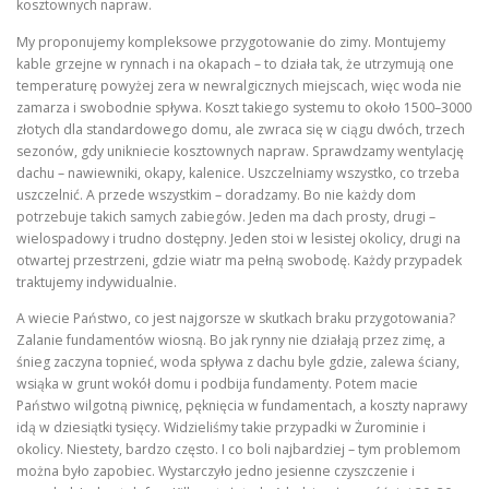
kosztownych napraw.
My proponujemy kompleksowe przygotowanie do zimy. Montujemy
kable grzejne w rynnach i na okapach – to działa tak, że utrzymują one
temperaturę powyżej zera w newralgicznych miejscach, więc woda nie
zamarza i swobodnie spływa. Koszt takiego systemu to około 1500–3000
złotych dla standardowego domu, ale zwraca się w ciągu dwóch, trzech
sezonów, gdy unikniecie kosztownych napraw. Sprawdzamy wentylację
dachu – nawiewniki, okapy, kalenice. Uszczelniamy wszystko, co trzeba
uszczelnić. A przede wszystkim – doradzamy. Bo nie każdy dom
potrzebuje takich samych zabiegów. Jeden ma dach prosty, drugi –
wielospadowy i trudno dostępny. Jeden stoi w lesistej okolicy, drugi na
otwartej przestrzeni, gdzie wiatr ma pełną swobodę. Każdy przypadek
traktujemy indywidualnie.
A wiecie Państwo, co jest najgorsze w skutkach braku przygotowania?
Zalanie fundamentów wiosną. Bo jak rynny nie działają przez zimę, a
śnieg zaczyna topnieć, woda spływa z dachu byle gdzie, zalewa ściany,
wsiąka w grunt wokół domu i podbija fundamenty. Potem macie
Państwo wilgotną piwnicę, pęknięcia w fundamentach, a koszty naprawy
idą w dziesiątki tysięcy. Widzieliśmy takie przypadki w Żurominie i
okolicy. Niestety, bardzo często. I co boli najbardziej – tym problemom
można było zapobiec. Wystarczyło jedno jesienne czyszczenie i