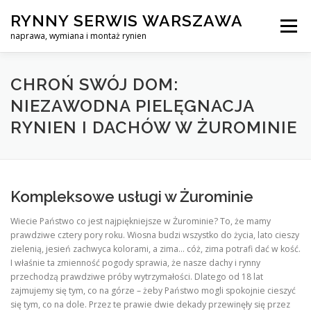
Skip
RYNNY SERWIS WARSZAWA
to
Menu
content
naprawa, wymiana i montaż rynien
CZYSZCZENIE PROFESJONALNA NAPRAWA, WYMIANA I MO
CHROŃ SWÓJ DOM:
NIEZAWODNA PIELĘGNACJA
RYNIEN I DACHÓW W ŻUROMINIE
CENNIK
SERWIS RYNNY WARSZAWA
KONTAKT
Kompleksowe usługi w Żurominie
Wiecie Państwo co jest najpiękniejsze w Żurominie? To, że mamy
prawdziwe cztery pory roku. Wiosna budzi wszystko do życia, lato cieszy
zielenią, jesień zachwyca kolorami, a zima… cóż, zima potrafi dać w kość.
I właśnie ta zmienność pogody sprawia, że nasze dachy i rynny
przechodzą prawdziwe próby wytrzymałości. Dlatego od 18 lat
zajmujemy się tym, co na górze – żeby Państwo mogli spokojnie cieszyć
się tym, co na dole. Przez te prawie dwie dekady przewinęły się przez