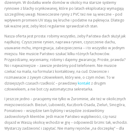
dziennym. W dodatku wiele domów w okolicy ma starsze systemy
rynnowe z blachy ocynkowanej, które po latach eksploatacji wymagają
szczególnej uwagi. Nowoczesne rynny z PVC też nie są wieczne – pod
wpływem promieni UV stają się kruche i podatne na pęknięcia. Dlatego
tak ważne jest, żeby ktoś regularnie sprawdzał ich stan.
Nasza oferta jest prosta: robimy wszystko, żeby Państwa dach służył jak
najdłużej. Czyszczenie rynien, naprawa rynien, czyszczenie dachu,
usuwanie mchu, impregnacja, zabezpieczenia – i to wszystko w jednym
miejscu. Nie musicie Państwo szukać kilku różnych fachowców.
Przyjeżdżamy, wyceniamy, robimy i dajemy gwarancję. Proste, prawda?
No i najważniejsze – zawsze jesteśmy pod telefonem. Nie musicie
czekać na maila, na formularz kontaktowy, na cud. Dzwonicie i
rozmawiacie z żywym człowiekiem, który wie, o czym mówi. To w
dzisiejszych czasach rzadkość – prawdziwy
kontakt
z drugim
człowiekiem, a nie bot czy automatyczna sekretarka.
I jeszcze jedno – pracujemy nie tylko w Żurominie, ale też w okolicznych
miejscowościach. Bieżuń, Lubowidz, Kuczbork-Osada, Zieluń, Sinogóra,
Poniatowo – wszędzie tam byliśmy i wszędzie zostawiliśmy
zadowolonych klientów. Jeśli macie Państwo wątpliwości, czy nasz
dojazd w Waszą okolicę wchodzi w grę – odpowiedź brzmi: tak, wchodzi.
Wystarczy zadzwonić i zapytać. Nie mamy rejonów „na doczepkę” – dla