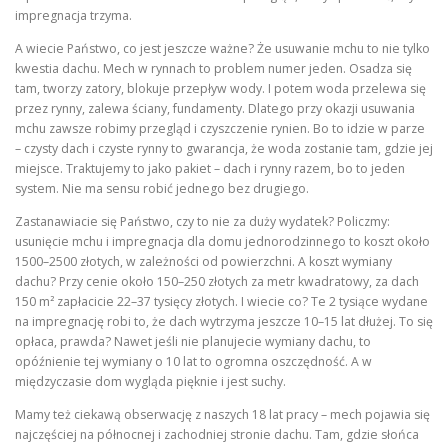
impregnacja trzyma.
A wiecie Państwo, co jest jeszcze ważne? Że usuwanie mchu to nie tylko
kwestia dachu. Mech w rynnach to problem numer jeden. Osadza się
tam, tworzy zatory, blokuje przepływ wody. I potem woda przelewa się
przez rynny, zalewa ściany, fundamenty. Dlatego przy okazji usuwania
mchu zawsze robimy przegląd i czyszczenie rynien. Bo to idzie w parze
– czysty dach i czyste rynny to gwarancja, że woda zostanie tam, gdzie jej
miejsce. Traktujemy to jako pakiet – dach i rynny razem, bo to jeden
system. Nie ma sensu robić jednego bez drugiego.
Zastanawiacie się Państwo, czy to nie za duży wydatek? Policzmy:
usunięcie mchu i impregnacja dla domu jednorodzinnego to koszt około
1500–2500 złotych, w zależności od powierzchni. A koszt wymiany
dachu? Przy cenie około 150–250 złotych za metr kwadratowy, za dach
150 m² zapłacicie 22–37 tysięcy złotych. I wiecie co? Te 2 tysiące wydane
na impregnację robi to, że dach wytrzyma jeszcze 10–15 lat dłużej. To się
opłaca, prawda? Nawet jeśli nie planujecie wymiany dachu, to
opóźnienie tej wymiany o 10 lat to ogromna oszczędność. A w
międzyczasie dom wygląda pięknie i jest suchy.
Mamy też ciekawą obserwację z naszych 18 lat pracy – mech pojawia się
najczęściej na północnej i zachodniej stronie dachu. Tam, gdzie słońca