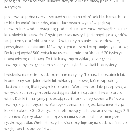
przegląd. Jeden telefon. Kilkaset złotych. A ludzie płacą później 20, 30,
40 tysięcy.
Jest jeszcze jedna rzecz – sprawdzenie stanu obróbek blacharskich. To
te blachy wokół kominów, okien dachowych, wyłazów. Jeśli są
nieszczelne, woda dostaje się pod dach i może zniszczyć więźbę, zanim
ktokolwiek to zauważy. Często podczas naszych jesiennych przeglądów
znajdujemy obróbki, które są już w fatalnym stanie – skorodowane,
powyginane, z dziurami. Mówimy o tym od razu i proponujemy naprawę.
Bo lepiej wydać 500 złotych na uszczelnienie obróbek niż 20 tysięcy na
nową więźbę dachową. To taki klasyczny przykład, gdzie grosz
oszczędzony jest groszem straconym – tyle że w skali kilku tysięcy.
I wisienka na torcie – siatki ochronne na rynny. To nasz hit ostatnich lat.
Montujemy specjalne siatki lub wkłady piankowe, które zapobiegają
dostawaniu się liści i gałązek do rynien. Woda swobodnie przepływa, a
wszystkie zanieczyszczenia zostają na siatce i są zdmuchiwane przez
wiatr. Dzięki temu rynny pozostają czyste przez cały sezon, a Państwo
oszczędzają na częstotliwości czyszczenia. To nie jest tania inwestycja –
koszt to około 30–50 złotych za metr bieżący – ale zwraca się w ciągu 2–3
sezonów. A przy okazji – mniej wspinania się po drabinie, mniejsze
ryzyko wypadku. Wiele starszych osób decyduje się na siatki właśnie ze
względów bezpieczeństwa.