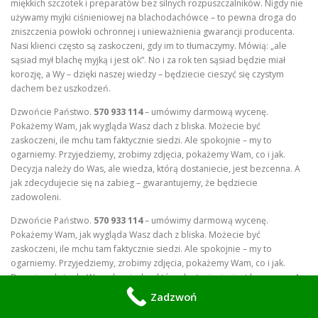
miękkich szczotek i preparatów bez silnych rozpuszczalników. Nigdy nie
używamy myjki ciśnieniowej na blachodachówce – to pewna droga do
zniszczenia powłoki ochronnej i unieważnienia gwarancji producenta.
Nasi klienci często są zaskoczeni, gdy im to tłumaczymy. Mówią: „ale
sąsiad mył blachę myjką i jest ok”. No i za rok ten sąsiad będzie miał
korozję, a Wy – dzięki naszej wiedzy – będziecie cieszyć się czystym
dachem bez uszkodzeń.
Dzwońcie Państwo.
570 933 114
– umówimy darmową wycenę.
Pokażemy Wam, jak wygląda Wasz dach z bliska. Możecie być
zaskoczeni, ile mchu tam faktycznie siedzi. Ale spokojnie – my to
ogarniemy. Przyjedziemy, zrobimy zdjęcia, pokażemy Wam, co i jak.
Decyzja należy do Was, ale wiedza, którą dostaniecie, jest bezcenna. A
jak zdecydujecie się na zabieg – gwarantujemy, że będziecie
zadowoleni.
Dzwońcie Państwo.
570 933 114
– umówimy darmową wycenę.
Pokażemy Wam, jak wygląda Wasz dach z bliska. Możecie być
zaskoczeni, ile mchu tam faktycznie siedzi. Ale spokojnie – my to
ogarniemy. Przyjedziemy, zrobimy zdjęcia, pokażemy Wam, co i jak.
Decyzja należy do Was, ale wiedza, którą dostaniecie, jest bezcenna. A
jak zdecydujecie się na zabieg – gwarantujemy, że będziecie
Zadzwoń
zadowoleni.