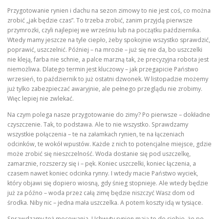
Przygotowanie rynien i dachu na sezon zimowy to nie jest coś, co można
zrobić „jak będzie czas”. To trzeba zrobić, zanim przyjdą pierwsze
przymrozki, czyli najlepiej we wrześniu lub na początku października.
Wtedy mamy jeszcze na tyle ciepło, żeby spokojnie wszystko sprawdzić,
poprawić, uszczelnić. Później – na mrozie – już się nie da, bo uszczelki
nie kleją, farba nie schnie, a palce marzną tak, że precyzyjna robota jest
niemożliwa. Dlatego termin jest kluczowy – jak przegapicie Państwo
wrzesień, to październik to już ostatni dzwonek. W listopadzie możemy
już tylko zabezpieczać awaryjnie, ale pełnego przeglądu nie zrobimy.
Więc lepiej nie zwlekać.
Na czym polega nasze przygotowanie do zimy? Po pierwsze – dokładne
czyszczenie. Tak, to podstawa. Ale to nie wszystko. Sprawdzamy
wszystkie połączenia – te na załamkach rynien, te na łączeniach
odcinków, te wokół wpustów. Każde z nich to potencjalne miejsce, gdzie
może zrobić się nieszczelność. Woda dostanie się pod uszczelkę,
zamarznie, rozszerzy się i – pęk. Koniec uszczelki, koniec łączenia, a
czasem nawet koniec odcinka rynny. I wtedy macie Państwo wyciek,
który objawi się dopiero wiosną, gdy śnieg stopnieje. Ale wtedy będzie
już za późno – woda przez całą zimę będzie niszczyć Wasz dom od
środka. Niby nic – jedna mała uszczelka. A potem koszty idą w tysiące.
Sprawdzamy też mocowania. Uchwyty rynien mają to do siebie, że po