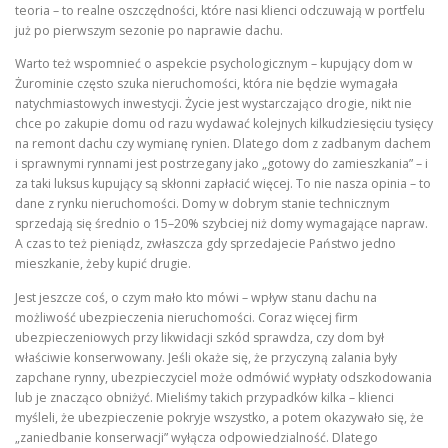
teoria – to realne oszczędności, które nasi klienci odczuwają w portfelu
już po pierwszym sezonie po naprawie dachu.
Warto też wspomnieć o aspekcie psychologicznym – kupujący dom w
Żurominie często szuka nieruchomości, która nie będzie wymagała
natychmiastowych inwestycji. Życie jest wystarczająco drogie, nikt nie
chce po zakupie domu od razu wydawać kolejnych kilkudziesięciu tysięcy
na remont dachu czy wymianę rynien. Dlatego dom z zadbanym dachem
i sprawnymi rynnami jest postrzegany jako „gotowy do zamieszkania” – i
za taki luksus kupujący są skłonni zapłacić więcej. To nie nasza opinia – to
dane z rynku nieruchomości. Domy w dobrym stanie technicznym
sprzedają się średnio o 15–20% szybciej niż domy wymagające napraw.
A czas to też pieniądz, zwłaszcza gdy sprzedajecie Państwo jedno
mieszkanie, żeby kupić drugie.
Jest jeszcze coś, o czym mało kto mówi – wpływ stanu dachu na
możliwość ubezpieczenia nieruchomości. Coraz więcej firm
ubezpieczeniowych przy likwidacji szkód sprawdza, czy dom był
właściwie konserwowany. Jeśli okaże się, że przyczyną zalania były
zapchane rynny, ubezpieczyciel może odmówić wypłaty odszkodowania
lub je znacząco obniżyć. Mieliśmy takich przypadków kilka – klienci
myśleli, że ubezpieczenie pokryje wszystko, a potem okazywało się, że
„zaniedbanie konserwacji” wyłącza odpowiedzialność. Dlatego