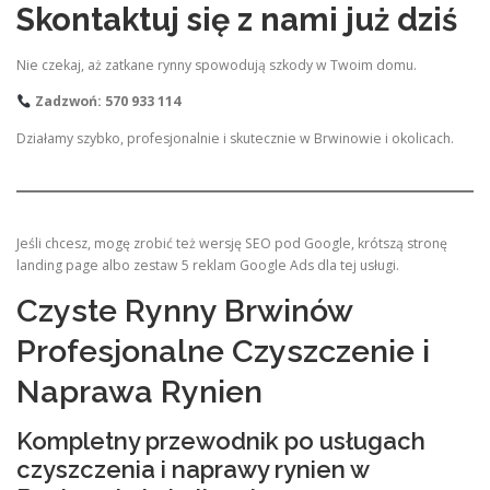
Skontaktuj się z nami już dziś
Nie czekaj, aż zatkane rynny spowodują szkody w Twoim domu.
Zadzwoń: 570 933 114
Działamy szybko, profesjonalnie i skutecznie w Brwinowie i okolicach.
Jeśli chcesz, mogę zrobić też wersję SEO pod Google, krótszą stronę
landing page albo zestaw 5 reklam Google Ads dla tej usługi.
Czyste Rynny Brwinów
Profesjonalne Czyszczenie i
Naprawa Rynien
Kompletny przewodnik po usługach
czyszczenia i naprawy rynien w