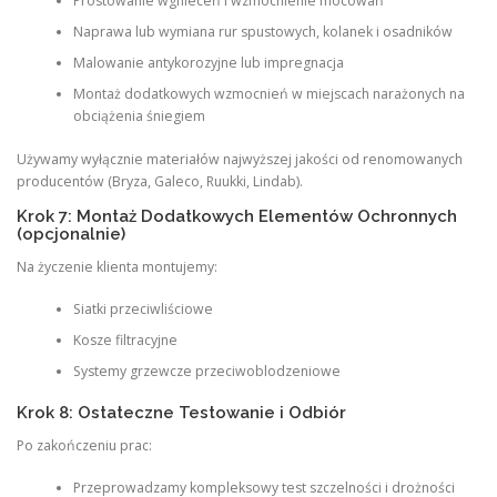
Prostowanie wgnieceń i wzmocnienie mocowań
Naprawa lub wymiana rur spustowych, kolanek i osadników
Malowanie antykorozyjne lub impregnacja
Montaż dodatkowych wzmocnień w miejscach narażonych na
obciążenia śniegiem
Używamy wyłącznie materiałów najwyższej jakości od renomowanych
producentów (Bryza, Galeco, Ruukki, Lindab).
Krok 7: Montaż Dodatkowych Elementów Ochronnych
(opcjonalnie)
Na życzenie klienta montujemy:
Siatki przeciwliściowe
Kosze filtracyjne
Systemy grzewcze przeciwoblodzeniowe
Krok 8: Ostateczne Testowanie i Odbiór
Po zakończeniu prac:
Przeprowadzamy kompleksowy test szczelności i drożności