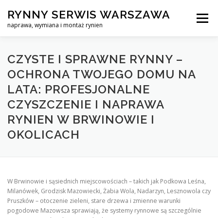
Skip
RYNNY SERWIS WARSZAWA
to
Menu
content
naprawa, wymiana i montaż rynien
CZYSZCZENIE PROFESJONALNA NAPRAWA, WYMIANA I MO
CZYSTE I SPRAWNE RYNNY –
OCHRONA TWOJEGO DOMU NA
LATA: PROFESJONALNE
CENNIK
SERWIS RYNNY WARSZAWA
KONTAKT
CZYSZCZENIE I NAPRAWA
RYNIEN W BRWINOWIE I
OKOLICACH
W Brwinowie i sąsiednich miejscowościach – takich jak Podkowa Leśna,
Milanówek, Grodzisk Mazowiecki, Żabia Wola, Nadarzyn, Lesznowola czy
Pruszków – otoczenie zieleni, stare drzewa i zmienne warunki
pogodowe Mazowsza sprawiają, że systemy rynnowe są szczególnie