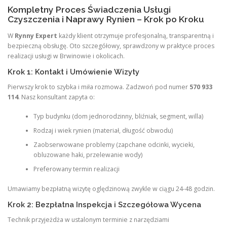
Kompletny Proces Świadczenia Usługi
Czyszczenia i Naprawy Rynien – Krok po Kroku
W
Rynny Expert
każdy klient otrzymuje profesjonalną, transparentną i
bezpieczną obsługę. Oto szczegółowy, sprawdzony w praktyce proces
realizacji usługi w Brwinowie i okolicach.
Krok 1: Kontakt i Umówienie Wizyty
Pierwszy krok to szybka i miła rozmowa. Zadzwoń pod numer
570 933
114
. Nasz konsultant zapyta o:
Typ budynku (dom jednorodzinny, bliźniak, segment, willa)
Rodzaj i wiek rynien (materiał, długość obwodu)
Zaobserwowane problemy (zapchane odcinki, wycieki,
obluzowane haki, przelewanie wody)
Preferowany termin realizacji
Umawiamy bezpłatną wizytę oględzinową zwykle w ciągu 24-48 godzin.
Krok 2: Bezpłatna Inspekcja i Szczegółowa Wycena
Technik przyjeżdża w ustalonym terminie z narzędziami