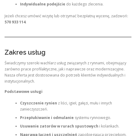
Indywidualne podejście
do każdego zlecenia.
Jeżeli chcesz umówić wizytę lub otrzymać bezpłatną wycenę, zadzwoń:
570 933 114
.
Zakres usług
Świadczymy szeroki wachlarz usług związanych z rynnami, obejmujący
zarówno prace profilaktyczne, jak i naprawcze oraz modernizacyjne.
Nasza oferta jest dostosowana do potrzeb klientów indywidualnych i
instytucjonalnych.
Podstawowe usługi
Czyszczenie rynien
z liści, igieł, gałęzi, mułu i innych
zanieczyszczeń.
Przepłukiwanie i odmulanie
systemu rynnowego.
Usuwanie zatorów w rurach spustowych
i kolankach.
Naprawa łączeń i uszczelnień
zapobiegająca przeciekom.