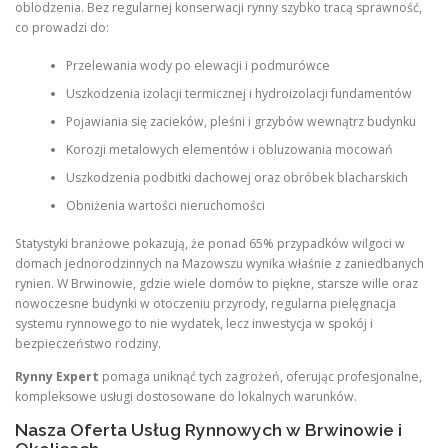
oblodzenia. Bez regularnej konserwacji rynny szybko tracą sprawność,
co prowadzi do:
Przelewania wody po elewacji i podmurówce
Uszkodzenia izolacji termicznej i hydroizolacji fundamentów
Pojawiania się zacieków, pleśni i grzybów wewnątrz budynku
Korozji metalowych elementów i obluzowania mocowań
Uszkodzenia podbitki dachowej oraz obróbek blacharskich
Obniżenia wartości nieruchomości
Statystyki branżowe pokazują, że ponad 65% przypadków wilgoci w
domach jednorodzinnych na Mazowszu wynika właśnie z zaniedbanych
rynien. W Brwinowie, gdzie wiele domów to piękne, starsze wille oraz
nowoczesne budynki w otoczeniu przyrody, regularna pielęgnacja
systemu rynnowego to nie wydatek, lecz inwestycja w spokój i
bezpieczeństwo rodziny.
Rynny Expert
pomaga uniknąć tych zagrożeń, oferując profesjonalne,
kompleksowe usługi dostosowane do lokalnych warunków.
Nasza Oferta Usług Rynnowych w Brwinowie i