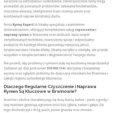
narażone na zabrudzenia i uszkodzenia. Zanieczyszczone rynny mogą
prowadzić do poważnych problemów: zalewania fundamentów,
niszczenia elewacji, zawilgocenia ścian, rozwoju pleśni oraz
kosztownych napraw konstrukcji dachu.
Firma
Rynny Expert
to lokalny specjalista z wieloletnim
doświadczeniem, oferujący kompleksowe usługi
czyszczenia i
naprawy rynien
w Brwinowie oraz okolicach. Nasz zespół
certyfikowanych techników, nowoczesny sprzęt i indywidualne
podejście do każdego klienta gwarantują najwyższą jakość,
bezpieczeństwo i trwałe efekty. Dbamy nie tylko o estetykę, ale przede
wszystkim o bezpieczeństwo i długowieczność Twojego domu.
Nie pozwól, aby problemy z rynniami stały się kosztowną niespodzianką!
Zadzwoń już dziś pod numer
570 933 114
i skorzystaj z bezpłatnej
wyceny oraz oględzin. Jesteśmy do dyspozycji mieszkańców Brwinowa i
całego regionu zachodniego Mazowsza.
Dlaczego Regularne Czyszczenie i Naprawa
Rynien Są Kluczowe w Brwinowie?
Brwinów i okolice charakteryzują się dużą ilością zieleni – parki, ogrody i
lasy sosnowe generują ogromne ilości liści, igliwia, nasion i gałęzi. Do
tego dochodzi pył z dróg, piach, ptasie gniazda oraz zimowe