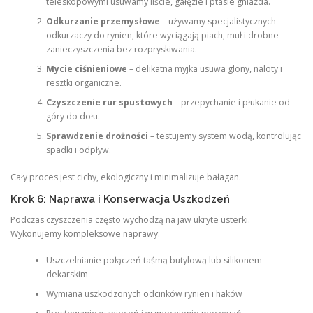
teleskopowymi usuwamy liście, gałęzie i ptasie gniazda.
Odkurzanie przemysłowe
– używamy specjalistycznych
odkurzaczy do rynien, które wyciągają piach, muł i drobne
zanieczyszczenia bez rozpryskiwania.
Mycie ciśnieniowe
– delikatna myjka usuwa glony, naloty i
resztki organiczne.
Czyszczenie rur spustowych
– przepychanie i płukanie od
góry do dołu.
Sprawdzenie drożności
– testujemy system wodą, kontrolując
spadki i odpływ.
Cały proces jest cichy, ekologiczny i minimalizuje bałagan.
Krok 6: Naprawa i Konserwacja Uszkodzeń
Podczas czyszczenia często wychodzą na jaw ukryte usterki.
Wykonujemy kompleksowe naprawy:
Uszczelnianie połączeń taśmą butylową lub silikonem
dekarskim
Wymiana uszkodzonych odcinków rynien i haków