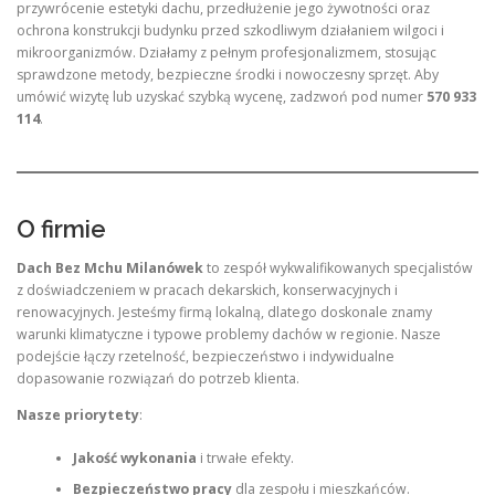
przywrócenie estetyki dachu, przedłużenie jego żywotności oraz
ochrona konstrukcji budynku przed szkodliwym działaniem wilgoci i
mikroorganizmów. Działamy z pełnym profesjonalizmem, stosując
sprawdzone metody, bezpieczne środki i nowoczesny sprzęt. Aby
umówić wizytę lub uzyskać szybką wycenę, zadzwoń pod numer
570 933
114
.
O firmie
Dach Bez Mchu Milanówek
to zespół wykwalifikowanych specjalistów
z doświadczeniem w pracach dekarskich, konserwacyjnych i
renowacyjnych. Jesteśmy firmą lokalną, dlatego doskonale znamy
warunki klimatyczne i typowe problemy dachów w regionie. Nasze
podejście łączy rzetelność, bezpieczeństwo i indywidualne
dopasowanie rozwiązań do potrzeb klienta.
Nasze priorytety
:
Jakość wykonania
i trwałe efekty.
Bezpieczeństwo pracy
dla zespołu i mieszkańców.