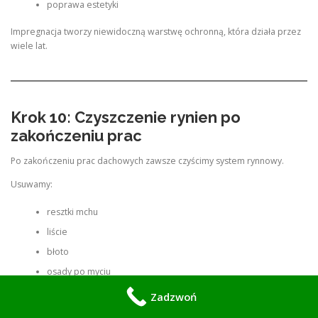
poprawa estetyki
Impregnacja tworzy niewidoczną warstwę ochronną, która działa przez
wiele lat.
Krok 10: Czyszczenie rynien po
zakończeniu prac
Po zakończeniu prac dachowych zawsze czyścimy system rynnowy.
Usuwamy:
resztki mchu
liście
błoto
osady po myciu
Zadzwoń
Dzięki temu zapewniamy pełną drożność systemu odprowadzania
wody.