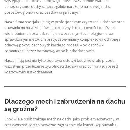
występuje duża ilość zieleni, wilgotność oraz zmienne warunki
atmosferyczne, dachy są szczególnie narażone na rozwój mchu,
porostów, glonów oraz osadów organicznych.
Nasza firma specjalizuje się w profesjonalnym czyszczeniu dachów oraz
usuwaniu mchu w Milanówku i okolicznych miejscowościach. Dzięki
wieloletniemu doświadczeniu, nowoczesnym technologiom oraz
sprawdzonym metodom pracy, zapewniamy kompleksową ochronę i
odnowę pokryć dachowych każdego rodzaju – od dachówki
ceramicznej, przez betonową, aż po blachodachówkę.
Naszą misją jest nie tylko poprawa estetyki budynków, ale przede
wszystkim przedłużenie żywotności dachów oraz ochrona ich przed
kosztownymi uszkodzeniami.
Dlaczego mech i zabrudzenia na dachu
są groźne?
Choć wiele osób traktuje mech na dachu jako problem estetyczny, w
rzeczywistości jest to poważne zagrożenie dla konstrukcji budynku.