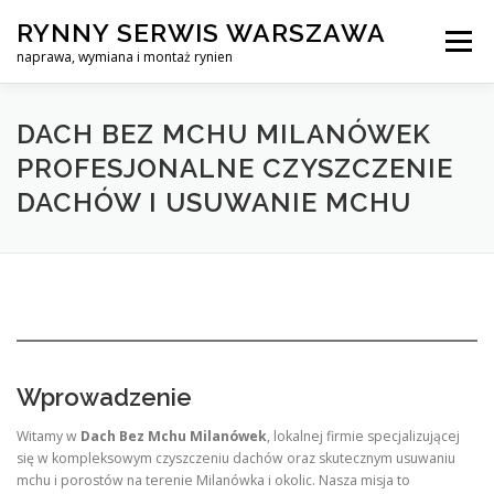
Skip
RYNNY SERWIS WARSZAWA
to
Menu
content
naprawa, wymiana i montaż rynien
CZYSZCZENIE PROFESJONALNA NAPRAWA, WYMIANA I MO
DACH BEZ MCHU MILANÓWEK
PROFESJONALNE CZYSZCZENIE
DACHÓW I USUWANIE MCHU
CENNIK
SERWIS RYNNY WARSZAWA
KONTAKT
Wprowadzenie
Witamy w
Dach Bez Mchu Milanówek
, lokalnej firmie specjalizującej
się w kompleksowym czyszczeniu dachów oraz skutecznym usuwaniu
mchu i porostów na terenie Milanówka i okolic. Nasza misja to