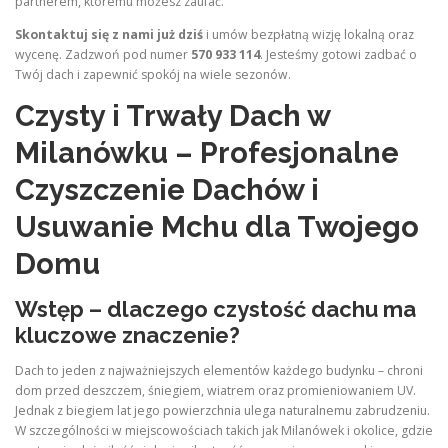
partnerem, któremu możesz zaufać.
Skontaktuj się z nami już dziś
i umów bezpłatną wizję lokalną oraz
wycenę. Zadzwoń pod numer
570 933 114
. Jesteśmy gotowi zadbać o
Twój dach i zapewnić spokój na wiele sezonów.
Czysty i Trwały Dach w
Milanówku – Profesjonalne
Czyszczenie Dachów i
Usuwanie Mchu dla Twojego
Domu
Wstęp – dlaczego czystość dachu ma
kluczowe znaczenie?
Dach to jeden z najważniejszych elementów każdego budynku – chroni
dom przed deszczem, śniegiem, wiatrem oraz promieniowaniem UV.
Jednak z biegiem lat jego powierzchnia ulega naturalnemu zabrudzeniu.
W szczególności w miejscowościach takich jak Milanówek i okolice, gdzie