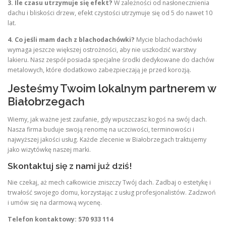
3. Ile czasu utrzymuje się efekt?
W zależności od nasłonecznienia
dachu i bliskości drzew, efekt czystości utrzymuje się od 5 do nawet 10
lat.
4. Co jeśli mam dach z blachodachówki?
Mycie blachodachówki
wymaga jeszcze większej ostrożności, aby nie uszkodzić warstwy
lakieru. Nasz zespół posiada specjalne środki dedykowane do dachów
metalowych, które dodatkowo zabezpieczają je przed korozją.
Jesteśmy Twoim lokalnym partnerem w
Białobrzegach
Wiemy, jak ważne jest zaufanie, gdy wpuszczasz kogoś na swój dach.
Nasza firma buduje swoją renomę na uczciwości, terminowości i
najwyższej jakości usług. Każde zlecenie w Białobrzegach traktujemy
jako wizytówkę naszej marki.
Skontaktuj się z nami już dziś!
Nie czekaj, aż mech całkowicie zniszczy Twój dach. Zadbaj o estetykę i
trwałość swojego domu, korzystając z usług profesjonalistów. Zadzwoń
i umów się na darmową wycenę.
Telefon kontaktowy: 570 933 114