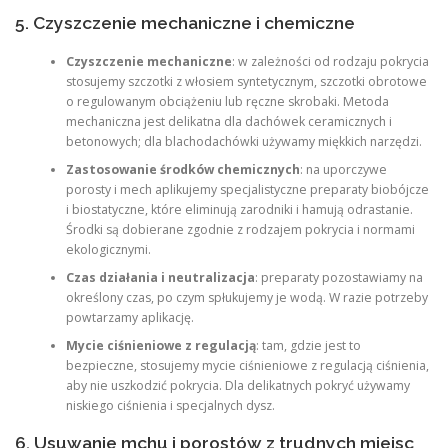
5. Czyszczenie mechaniczne i chemiczne
Czyszczenie mechaniczne
: w zależności od rodzaju pokrycia
stosujemy szczotki z włosiem syntetycznym, szczotki obrotowe
o regulowanym obciążeniu lub ręczne skrobaki. Metoda
mechaniczna jest delikatna dla dachówek ceramicznych i
betonowych; dla blachodachówki używamy miękkich narzędzi.
Zastosowanie środków chemicznych
: na uporczywe
porosty i mech aplikujemy specjalistyczne preparaty biobójcze
i biostatyczne, które eliminują zarodniki i hamują odrastanie.
Środki są dobierane zgodnie z rodzajem pokrycia i normami
ekologicznymi.
Czas działania i neutralizacja
: preparaty pozostawiamy na
określony czas, po czym spłukujemy je wodą. W razie potrzeby
powtarzamy aplikację.
Mycie ciśnieniowe z regulacją
: tam, gdzie jest to
bezpieczne, stosujemy mycie ciśnieniowe z regulacją ciśnienia,
aby nie uszkodzić pokrycia. Dla delikatnych pokryć używamy
niskiego ciśnienia i specjalnych dysz.
6. Usuwanie mchu i porostów z trudnych miejsc