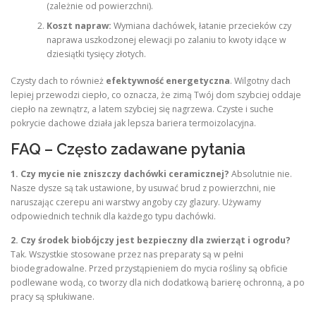
(zależnie od powierzchni).
Koszt napraw:
Wymiana dachówek, łatanie przecieków czy
naprawa uszkodzonej elewacji po zalaniu to kwoty idące w
dziesiątki tysięcy złotych.
Czysty dach to również
efektywność energetyczna
. Wilgotny dach
lepiej przewodzi ciepło, co oznacza, że zimą Twój dom szybciej oddaje
ciepło na zewnątrz, a latem szybciej się nagrzewa. Czyste i suche
pokrycie dachowe działa jak lepsza bariera termoizolacyjna.
FAQ – Często zadawane pytania
1. Czy mycie nie zniszczy dachówki ceramicznej?
Absolutnie nie.
Nasze dysze są tak ustawione, by usuwać brud z powierzchni, nie
naruszając czerepu ani warstwy angoby czy glazury. Używamy
odpowiednich technik dla każdego typu dachówki.
2. Czy środek biobójczy jest bezpieczny dla zwierząt i ogrodu?
Tak. Wszystkie stosowane przez nas preparaty są w pełni
biodegradowalne. Przed przystąpieniem do mycia rośliny są obficie
podlewane wodą, co tworzy dla nich dodatkową barierę ochronną, a po
pracy są spłukiwane.