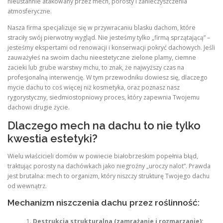
nieustannie atakowany przez mech, porosty i zanieczyszczenia
atmosferyczne.
Nasza firma specjalizuje się w przywracaniu blasku dachom, które
straciły swój pierwotny wygląd. Nie jesteśmy tylko „firmą sprzątającą” –
jesteśmy ekspertami od renowacji i konserwacji pokryć dachowych. Jeśli
zauważyłeś na swoim dachu nieestetyczne zielone plamy, ciemne
zacieki lub grube warstwy mchu, to znak, że najwyższy czas na
profesjonalną interwencję. W tym przewodniku dowiesz się, dlaczego
mycie dachu to coś więcej niż kosmetyka, oraz poznasz nasz
rygorystyczny, siedmiostopniowy proces, który zapewnia Twojemu
dachowi drugie życie.
Dlaczego mech na dachu to nie tylko
kwestia estetyki?
Wielu właścicieli domów w powiecie białobrzeskim popełnia błąd,
traktując porosty na dachówkach jako niegroźny „uroczy nalot”. Prawda
jest brutalna: mech to organizm, który niszczy strukturę Twojego dachu
od wewnątrz.
Mechanizm niszczenia dachu przez roślinność:
Destrukcja strukturalna (zamrażanie i rozmarzanie):