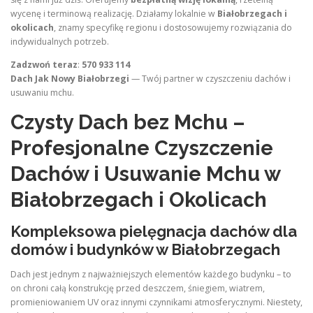
wycenę i terminową realizację. Działamy lokalnie w
Białobrzegach i
okolicach
, znamy specyfikę regionu i dostosowujemy rozwiązania do
indywidualnych potrzeb.
Zadzwoń teraz
:
570 933 114
Dach Jak Nowy Białobrzegi
— Twój partner w czyszczeniu dachów i
usuwaniu mchu.
Czysty Dach bez Mchu –
Profesjonalne Czyszczenie
Dachów i Usuwanie Mchu w
Białobrzegach i Okolicach
Kompleksowa pielęgnacja dachów dla
domów i budynków w Białobrzegach
Dach jest jednym z najważniejszych elementów każdego budynku – to
on chroni całą konstrukcję przed deszczem, śniegiem, wiatrem,
promieniowaniem UV oraz innymi czynnikami atmosferycznymi. Niestety,