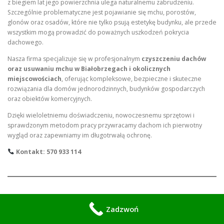
z biegiem lat jego powierzchnia ulega naturalnemu zabrudzeniu.
Szczególnie problematyczne jest pojawianie się mchu, porostów,
glonów oraz osadów, które nie tylko psują estetykę budynku, ale przede
wszystkim mogą prowadzić do poważnych uszkodzeń pokrycia
dachowego.
Nasza firma specjalizuje się w profesjonalnym
czyszczeniu dachów
oraz usuwaniu mchu w Białobrzegach i okolicznych
miejscowościach
, oferując kompleksowe, bezpieczne i skuteczne
rozwiązania dla domów jednorodzinnych, budynków gospodarczych
oraz obiektów komercyjnych.
Dzięki wieloletniemu doświadczeniu, nowoczesnemu sprzętowi i
sprawdzonym metodom pracy przywracamy dachom ich pierwotny
wygląd oraz zapewniamy im długotrwałą ochronę.
Kontakt: 570 933 114
Dlaczego czyszczenie dachu
Zadzwoń
jest tak ważne?