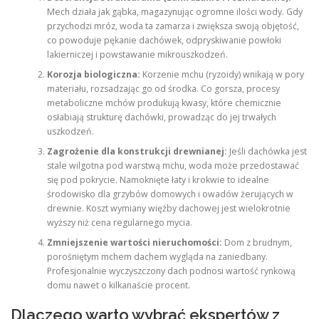
Mech działa jak gąbka, magazynując ogromne ilości wody. Gdy
przychodzi mróz, woda ta zamarza i zwiększa swoją objętość,
co powoduje pękanie dachówek, odpryskiwanie powłoki
lakierniczej i powstawanie mikrouszkodzeń.
Korozja biologiczna:
Korzenie mchu (ryzoidy) wnikają w pory
materiału, rozsadzając go od środka. Co gorsza, procesy
metaboliczne mchów produkują kwasy, które chemicznie
osłabiają strukturę dachówki, prowadząc do jej trwałych
uszkodzeń.
Zagrożenie dla konstrukcji drewnianej:
Jeśli dachówka jest
stale wilgotna pod warstwą mchu, woda może przedostawać
się pod pokrycie. Namoknięte łaty i krokwie to idealne
środowisko dla grzybów domowych i owadów żerujących w
drewnie. Koszt wymiany więźby dachowej jest wielokrotnie
wyższy niż cena regularnego mycia.
Zmniejszenie wartości nieruchomości:
Dom z brudnym,
porośniętym mchem dachem wygląda na zaniedbany.
Profesjonalnie wyczyszczony dach podnosi wartość rynkową
domu nawet o kilkanaście procent.
Dlaczego warto wybrać ekspertów z