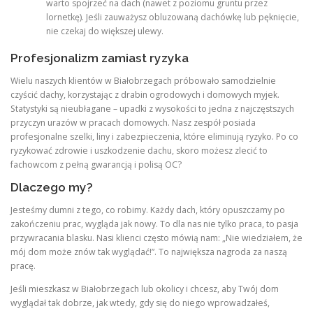
warto spojrzeć na dach (nawet z poziomu gruntu przez
lornetkę). Jeśli zauważysz obluzowaną dachówkę lub pęknięcie,
nie czekaj do większej ulewy.
Profesjonalizm zamiast ryzyka
Wielu naszych klientów w Białobrzegach próbowało samodzielnie
czyścić dachy, korzystając z drabin ogrodowych i domowych myjek.
Statystyki są nieubłagane – upadki z wysokości to jedna z najczęstszych
przyczyn urazów w pracach domowych. Nasz zespół posiada
profesjonalne szelki, liny i zabezpieczenia, które eliminują ryzyko. Po co
ryzykować zdrowie i uszkodzenie dachu, skoro możesz zlecić to
fachowcom z pełną gwarancją i polisą OC?
Dlaczego my?
Jesteśmy dumni z tego, co robimy. Każdy dach, który opuszczamy po
zakończeniu prac, wygląda jak nowy. To dla nas nie tylko praca, to pasja
przywracania blasku. Nasi klienci często mówią nam: „Nie wiedziałem, że
mój dom może znów tak wyglądać!”. To największa nagroda za naszą
pracę.
Jeśli mieszkasz w Białobrzegach lub okolicy i chcesz, aby Twój dom
wyglądał tak dobrze, jak wtedy, gdy się do niego wprowadzałeś,