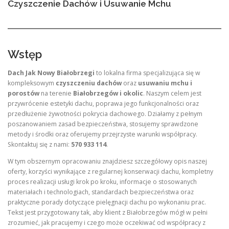
Czyszczenie Dachów i Usuwanie Mchu
Wstęp
Dach Jak Nowy Białobrzegi
to lokalna firma specjalizująca się w
kompleksowym
czyszczeniu dachów
oraz
usuwaniu mchu i
porostów
na terenie
Białobrzegów i okolic
. Naszym celem jest
przywrócenie estetyki dachu, poprawa jego funkcjonalności oraz
przedłużenie żywotności pokrycia dachowego. Działamy z pełnym
poszanowaniem zasad bezpieczeństwa, stosujemy sprawdzone
metody i środki oraz oferujemy przejrzyste warunki współpracy.
Skontaktuj się z nami:
570 933 114
.
W tym obszernym opracowaniu znajdziesz szczegółowy opis naszej
oferty, korzyści wynikające z regularnej konserwacji dachu, kompletny
proces realizacji usługi krok po kroku, informacje o stosowanych
materiałach i technologiach, standardach bezpieczeństwa oraz
praktyczne porady dotyczące pielęgnacji dachu po wykonaniu prac.
Tekst jest przygotowany tak, aby klient z Białobrzegów mógł w pełni
zrozumieć, jak pracujemy i czego może oczekiwać od współpracy z