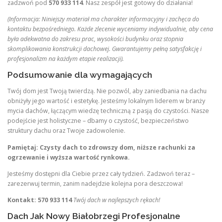
zadzwoń pod
570 933 114
. Nasz zespół jest gotowy do działania!
(Informacja: Niniejszy materiał ma charakter informacyjny i zachęca do
kontaktu bezpośredniego. Każde zlecenie wyceniamy indywidualnie, aby cena
była adekwatna do zakresu prac, wysokości budynku oraz stopnia
skomplikowania konstrukcji dachowej. Gwarantujemy pełną satysfakcję i
profesjonalizm na każdym etapie realizacji).
Podsumowanie dla wymagających
Twój dom jest Twoją twierdzą. Nie pozwól, aby zaniedbania na dachu
obniżyły jego wartość i estetykę. Jesteśmy lokalnym liderem w branży
mycia dachów, łączącym wiedzę techniczną z pasją do czystości. Nasze
podejście jest holistyczne – dbamy o czystość, bezpieczeństwo
struktury dachu oraz Twoje zadowolenie.
Pamiętaj: Czysty dach to zdrowszy dom, niższe rachunki za
ogrzewanie i wyższa wartość rynkowa.
Jesteśmy dostępni dla Ciebie przez cały tydzień. Zadzwoń teraz –
zarezerwuj termin, zanim nadejdzie kolejna pora deszczowa!
Kontakt: 570 933 114
Twój dach w najlepszych rękach!
Dach Jak Nowy Białobrzegi Profesjonalne