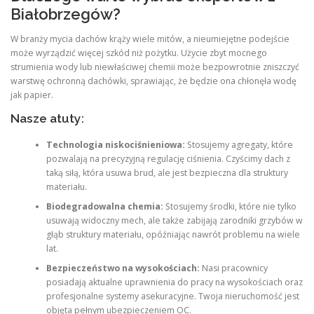
Białobrzegów?
W branży mycia dachów krąży wiele mitów, a nieumiejętne podejście
może wyrządzić więcej szkód niż pożytku. Użycie zbyt mocnego
strumienia wody lub niewłaściwej chemii może bezpowrotnie zniszczyć
warstwę ochronną dachówki, sprawiając, że będzie ona chłonęła wodę
jak papier.
Nasze atuty:
Technologia niskociśnieniowa:
Stosujemy agregaty, które
pozwalają na precyzyjną regulację ciśnienia. Czyścimy dach z
taką siłą, która usuwa brud, ale jest bezpieczna dla struktury
materiału.
Biodegradowalna chemia:
Stosujemy środki, które nie tylko
usuwają widoczny mech, ale także zabijają zarodniki grzybów w
głąb struktury materiału, opóźniając nawrót problemu na wiele
lat.
Bezpieczeństwo na wysokościach:
Nasi pracownicy
posiadają aktualne uprawnienia do pracy na wysokościach oraz
profesjonalne systemy asekuracyjne. Twoja nieruchomość jest
objęta pełnym ubezpieczeniem OC.