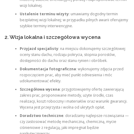
wizji lokalnej.
Ustalenie terminu wizyty
: umawiamy dogodny termin
bezpłatnej wizji lokalnej; w przypadku pilnych awarii oferujemy
szybkie terminy interwencyjne.
2. Wizja lokalna i szczegółowa wycena
Przyjazd specjalisty
: na miejscu dokonujemy szczegółowej
oceny stanu dachu, rodzaju pokrycia, stopnia porostów,
dostępności do dachu oraz stanu rynien i obróbek.
Dokumentacja fotograficzna
: wykonujemy zdjęcia przed
rozpoczęciem prac, aby mieć punkt odniesienia i móc
udokumentować efekty.
Szczegółowa wycena
: przygotowujemy ofertę zawierającą
zakres prac, proponowane metody, użyte środki, czas
realizacji, koszt robocizny i materiałów oraz warunki gwarancji.
Wycena jest przejrzysta i wolna od ukrytych opłat.
Doradztwo techniczne
: doradzamy najlepsze rozwiązania —
czy zastosować metodę mechaniczną, chemiczną, mycie
ciśnieniowe z regulacją, jaki impregnat będzie
najskuteczniejszy.