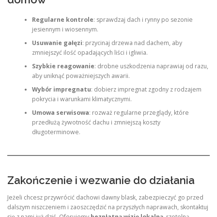
Regularne kontrole
: sprawdzaj dach i rynny po sezonie
jesiennym i wiosennym.
Usuwanie gałęzi
: przycinaj drzewa nad dachem, aby
zmniejszyć ilość opadających liści i igliwia.
Szybkie reagowanie
: drobne uszkodzenia naprawiaj od razu,
aby uniknąć poważniejszych awarii.
Wybór impregnatu
: dobierz impregnat zgodny z rodzajem
pokrycia i warunkami klimatycznymi.
Umowa serwisowa
: rozważ regularne przeglądy, które
przedłużą żywotność dachu i zmniejszą koszty
długoterminowe.
Zakończenie i wezwanie do działania
Jeżeli chcesz przywrócić dachowi dawny blask, zabezpieczyć go przed
dalszym niszczeniem i zaoszczędzić na przyszłych naprawach, skontaktuj
się z nami już dziś. Oferujemy
bezpłatną wizję lokalną
, rzetelną