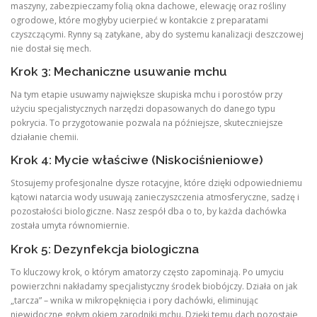
maszyny, zabezpieczamy folią okna dachowe, elewację oraz rośliny
ogrodowe, które mogłyby ucierpieć w kontakcie z preparatami
czyszczącymi. Rynny są zatykane, aby do systemu kanalizacji deszczowej
nie dostał się mech.
Krok 3: Mechaniczne usuwanie mchu
Na tym etapie usuwamy największe skupiska mchu i porostów przy
użyciu specjalistycznych narzędzi dopasowanych do danego typu
pokrycia. To przygotowanie pozwala na późniejsze, skuteczniejsze
działanie chemii.
Krok 4: Mycie właściwe (Niskociśnieniowe)
Stosujemy profesjonalne dysze rotacyjne, które dzięki odpowiedniemu
kątowi natarcia wody usuwają zanieczyszczenia atmosferyczne, sadzę i
pozostałości biologiczne. Nasz zespół dba o to, by każda dachówka
została umyta równomiernie.
Krok 5: Dezynfekcja biologiczna
To kluczowy krok, o którym amatorzy często zapominają. Po umyciu
powierzchni nakładamy specjalistyczny środek biobójczy. Działa on jak
„tarcza” – wnika w mikropęknięcia i pory dachówki, eliminując
niewidoczne gołym okiem zarodniki mchu. Dzięki temu dach pozostaje