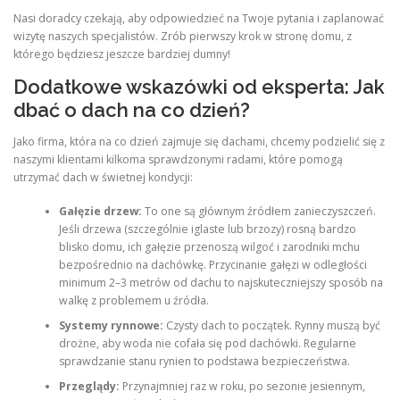
Nasi doradcy czekają, aby odpowiedzieć na Twoje pytania i zaplanować
wizytę naszych specjalistów. Zrób pierwszy krok w stronę domu, z
którego będziesz jeszcze bardziej dumny!
Dodatkowe wskazówki od eksperta: Jak
dbać o dach na co dzień?
Jako firma, która na co dzień zajmuje się dachami, chcemy podzielić się z
naszymi klientami kilkoma sprawdzonymi radami, które pomogą
utrzymać dach w świetnej kondycji:
Gałęzie drzew:
To one są głównym źródłem zanieczyszczeń.
Jeśli drzewa (szczególnie iglaste lub brzozy) rosną bardzo
blisko domu, ich gałęzie przenoszą wilgoć i zarodniki mchu
bezpośrednio na dachówkę. Przycinanie gałęzi w odległości
minimum 2–3 metrów od dachu to najskuteczniejszy sposób na
walkę z problemem u źródła.
Systemy rynnowe:
Czysty dach to początek. Rynny muszą być
drożne, aby woda nie cofała się pod dachówki. Regularne
sprawdzanie stanu rynien to podstawa bezpieczeństwa.
Przeglądy:
Przynajmniej raz w roku, po sezonie jesiennym,