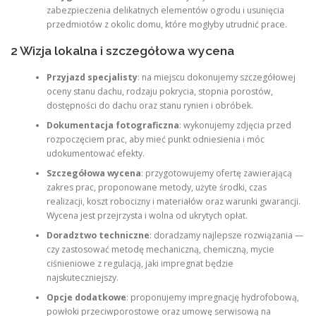
zabezpieczenia delikatnych elementów ogrodu i usunięcia
przedmiotów z okolic domu, które mogłyby utrudnić prace.
2 Wizja lokalna i szczegółowa wycena
Przyjazd specjalisty
: na miejscu dokonujemy szczegółowej
oceny stanu dachu, rodzaju pokrycia, stopnia porostów,
dostępności do dachu oraz stanu rynien i obróbek.
Dokumentacja fotograficzna
: wykonujemy zdjęcia przed
rozpoczęciem prac, aby mieć punkt odniesienia i móc
udokumentować efekty.
Szczegółowa wycena
: przygotowujemy ofertę zawierającą
zakres prac, proponowane metody, użyte środki, czas
realizacji, koszt robocizny i materiałów oraz warunki gwarancji.
Wycena jest przejrzysta i wolna od ukrytych opłat.
Doradztwo techniczne
: doradzamy najlepsze rozwiązania —
czy zastosować metodę mechaniczną, chemiczną, mycie
ciśnieniowe z regulacją, jaki impregnat będzie
najskuteczniejszy.
Opcje dodatkowe
: proponujemy impregnację hydrofobową,
powłoki przeciwporostowe oraz umowę serwisową na