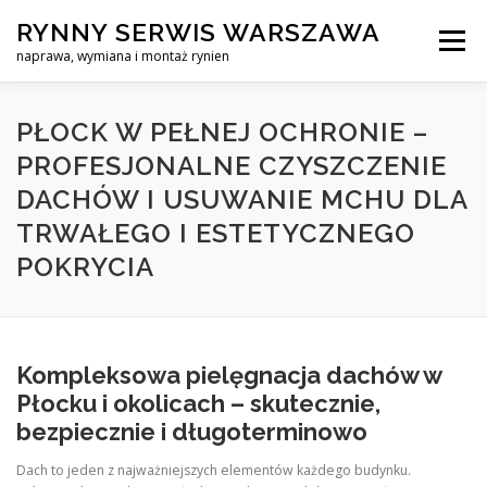
Skip
RYNNY SERWIS WARSZAWA
to
Menu
content
naprawa, wymiana i montaż rynien
CZYSZCZENIE PROFESJONALNA NAPRAWA, WYMIANA I MO
PŁOCK W PEŁNEJ OCHRONIE –
PROFESJONALNE CZYSZCZENIE
DACHÓW I USUWANIE MCHU DLA
CENNIK
SERWIS RYNNY WARSZAWA
KONTAKT
TRWAŁEGO I ESTETYCZNEGO
POKRYCIA
Kompleksowa pielęgnacja dachów w
Płocku i okolicach – skutecznie,
bezpiecznie i długoterminowo
Dach to jeden z najważniejszych elementów każdego budynku.