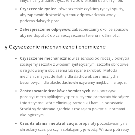
innych luźnych zanieczyszczeń z powierzchni dachu i rynien.
Czyszczenie rynien
: równocześnie czyścimy rynny i spusty,
aby zapewnić drożność systemu odprowadzania wody
podczas dalszych prac.
Zabezpieczenie odpływów
: zabezpieczamy okolice spustów,
aby nie dopuścić do zanieczyszczenia terenu i roślinności.
5 Czyszczenie mechaniczne i chemiczne
Czyszczenie mechaniczne
: w zależności od rodzaju pokrycia
stosujemy szczotki z włosiem syntetycznym, szczotki obrotowe
o regulowanym obciążeniu lub ręczne skrobaki. Metoda
mechaniczna jest delikatna dla dachówek ceramicznych i
betonowych; dla blachodachówki używamy miękkich narzędzi.
Zastosowanie środków chemicznych
: na uporczywe
porosty i mech aplikujemy specjalistyczne preparaty biobójcze
i biostatyczne, które eliminują zarodniki i hamują odrastanie.
Środki są dobierane zgodnie z rodzajem pokrycia i normami
ekologicznymi.
Czas działania i neutralizacja
: preparaty pozostawiamy na
określony czas, po czym spłukujemy je wodą. W razie potrzeby