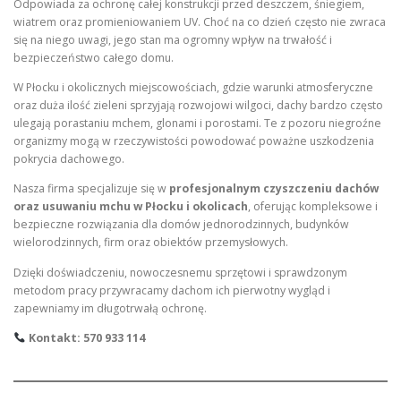
Odpowiada za ochronę całej konstrukcji przed deszczem, śniegiem,
wiatrem oraz promieniowaniem UV. Choć na co dzień często nie zwraca
się na niego uwagi, jego stan ma ogromny wpływ na trwałość i
bezpieczeństwo całego domu.
W Płocku i okolicznych miejscowościach, gdzie warunki atmosferyczne
oraz duża ilość zieleni sprzyjają rozwojowi wilgoci, dachy bardzo często
ulegają porastaniu mchem, glonami i porostami. Te z pozoru niegroźne
organizmy mogą w rzeczywistości powodować poważne uszkodzenia
pokrycia dachowego.
Nasza firma specjalizuje się w
profesjonalnym czyszczeniu dachów
oraz usuwaniu mchu w Płocku i okolicach
, oferując kompleksowe i
bezpieczne rozwiązania dla domów jednorodzinnych, budynków
wielorodzinnych, firm oraz obiektów przemysłowych.
Dzięki doświadczeniu, nowoczesnemu sprzętowi i sprawdzonym
metodom pracy przywracamy dachom ich pierwotny wygląd i
zapewniamy im długotrwałą ochronę.
Kontakt: 570 933 114