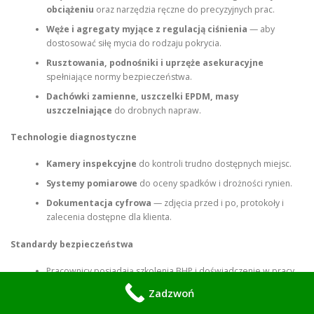
obciążeniu
oraz narzędzia ręczne do precyzyjnych prac.
Węże i agregaty myjące z regulacją ciśnienia
— aby
dostosować siłę mycia do rodzaju pokrycia.
Rusztowania, podnośniki i uprzęże asekuracyjne
spełniające normy bezpieczeństwa.
Dachówki zamienne, uszczelki EPDM, masy
uszczelniające
do drobnych napraw.
Technologie diagnostyczne
Kamery inspekcyjne
do kontroli trudno dostępnych miejsc.
Systemy pomiarowe
do oceny spadków i drożności rynien.
Dokumentacja cyfrowa
— zdjęcia przed i po, protokoły i
zalecenia dostępne dla klienta.
Standardy bezpieczeństwa
Pracownicy posiadają szkolenia BHP i doświadczenie w pracy
na wysokości.
Zadzwoń
Używamy atestowanych uprzęży, lin asekuracyjnych, rusztowań