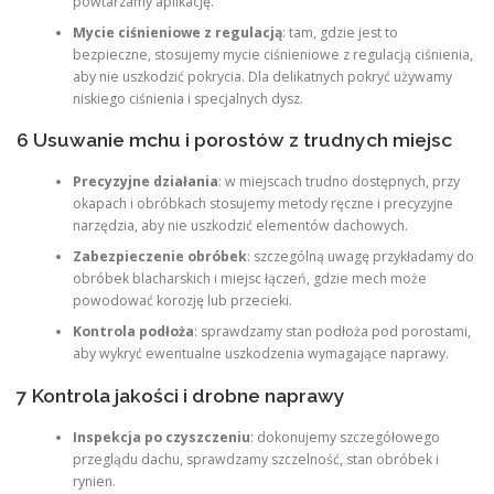
powtarzamy aplikację.
Mycie ciśnieniowe z regulacją
: tam, gdzie jest to
bezpieczne, stosujemy mycie ciśnieniowe z regulacją ciśnienia,
aby nie uszkodzić pokrycia. Dla delikatnych pokryć używamy
niskiego ciśnienia i specjalnych dysz.
6 Usuwanie mchu i porostów z trudnych miejsc
Precyzyjne działania
: w miejscach trudno dostępnych, przy
okapach i obróbkach stosujemy metody ręczne i precyzyjne
narzędzia, aby nie uszkodzić elementów dachowych.
Zabezpieczenie obróbek
: szczególną uwagę przykładamy do
obróbek blacharskich i miejsc łączeń, gdzie mech może
powodować korozję lub przecieki.
Kontrola podłoża
: sprawdzamy stan podłoża pod porostami,
aby wykryć ewentualne uszkodzenia wymagające naprawy.
7 Kontrola jakości i drobne naprawy
Inspekcja po czyszczeniu
: dokonujemy szczegółowego
przeglądu dachu, sprawdzamy szczelność, stan obróbek i
rynien.