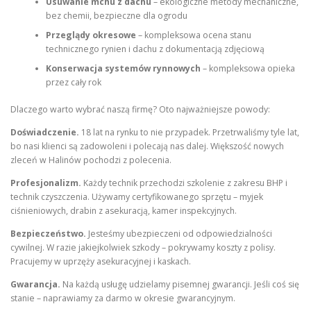
Usuwanie mchu z dachu
– ekologiczne metody mechaniczne,
bez chemii, bezpieczne dla ogrodu
Przeglądy okresowe
– kompleksowa ocena stanu
technicznego rynien i dachu z dokumentacją zdjęciową
Konserwacja systemów rynnowych
– kompleksowa opieka
przez cały rok
Dlaczego warto wybrać naszą firmę? Oto najważniejsze powody:
Doświadczenie.
18 lat na rynku to nie przypadek. Przetrwaliśmy tyle lat,
bo nasi klienci są zadowoleni i polecają nas dalej. Większość nowych
zleceń w Halinów pochodzi z polecenia.
Profesjonalizm.
Każdy technik przechodzi szkolenie z zakresu BHP i
technik czyszczenia. Używamy certyfikowanego sprzętu – myjek
ciśnieniowych, drabin z asekuracją, kamer inspekcyjnych.
Bezpieczeństwo.
Jesteśmy ubezpieczeni od odpowiedzialności
cywilnej. W razie jakiejkolwiek szkody – pokrywamy koszty z polisy.
Pracujemy w uprzęży asekuracyjnej i kaskach.
Gwarancja.
Na każdą usługę udzielamy pisemnej gwarancji. Jeśli coś się
stanie – naprawiamy za darmo w okresie gwarancyjnym.