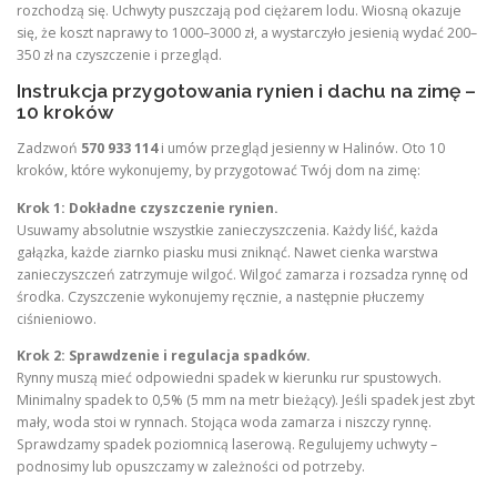
rozchodzą się. Uchwyty puszczają pod ciężarem lodu. Wiosną okazuje
się, że koszt naprawy to 1000–3000 zł, a wystarczyło jesienią wydać 200–
350 zł na czyszczenie i przegląd.
Instrukcja przygotowania rynien i dachu na zimę –
10 kroków
Zadzwoń
570 933 114
i umów przegląd jesienny w Halinów. Oto 10
kroków, które wykonujemy, by przygotować Twój dom na zimę:
Krok 1: Dokładne czyszczenie rynien.
Usuwamy absolutnie wszystkie zanieczyszczenia. Każdy liść, każda
gałązka, każde ziarnko piasku musi zniknąć. Nawet cienka warstwa
zanieczyszczeń zatrzymuje wilgoć. Wilgoć zamarza i rozsadza rynnę od
środka. Czyszczenie wykonujemy ręcznie, a następnie płuczemy
ciśnieniowo.
Krok 2: Sprawdzenie i regulacja spadków.
Rynny muszą mieć odpowiedni spadek w kierunku rur spustowych.
Minimalny spadek to 0,5% (5 mm na metr bieżący). Jeśli spadek jest zbyt
mały, woda stoi w rynnach. Stojąca woda zamarza i niszczy rynnę.
Sprawdzamy spadek poziomnicą laserową. Regulujemy uchwyty –
podnosimy lub opuszczamy w zależności od potrzeby.