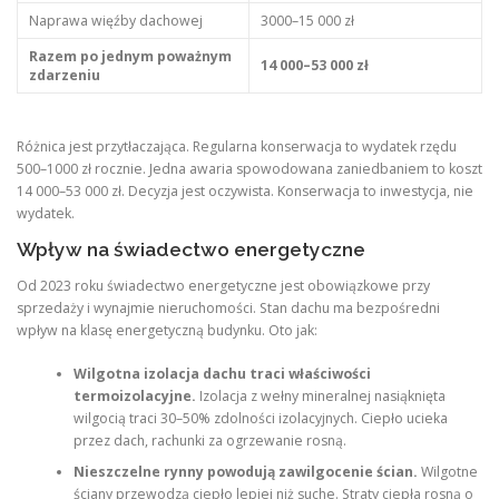
Naprawa więźby dachowej
3000–15 000 zł
Razem po jednym poważnym
14 000–53 000 zł
zdarzeniu
Różnica jest przytłaczająca. Regularna konserwacja to wydatek rzędu
500–1000 zł rocznie. Jedna awaria spowodowana zaniedbaniem to koszt
14 000–53 000 zł. Decyzja jest oczywista. Konserwacja to inwestycja, nie
wydatek.
Wpływ na świadectwo energetyczne
Od 2023 roku świadectwo energetyczne jest obowiązkowe przy
sprzedaży i wynajmie nieruchomości. Stan dachu ma bezpośredni
wpływ na klasę energetyczną budynku. Oto jak:
Wilgotna izolacja dachu traci właściwości
termoizolacyjne.
Izolacja z wełny mineralnej nasiąknięta
wilgocią traci 30–50% zdolności izolacyjnych. Ciepło ucieka
przez dach, rachunki za ogrzewanie rosną.
Nieszczelne rynny powodują zawilgocenie ścian.
Wilgotne
ściany przewodzą ciepło lepiej niż suche. Straty ciepła rosną o