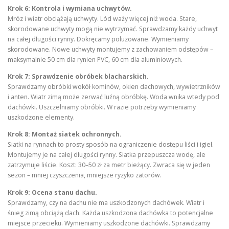
Krok 6: Kontrola i wymiana uchwytów.
Mróz i wiatr obciążają uchwyty. Lód waży więcej niż woda. Stare,
skorodowane uchwyty mogą nie wytrzymać. Sprawdzamy każdy uchwyt
na całej długości rynny. Dokręcamy poluzowane. Wymieniamy
skorodowane. Nowe uchwyty montujemy z zachowaniem odstępów –
maksymalnie 50 cm dla rynien PVC, 60 cm dla aluminiowych.
Krok 7: Sprawdzenie obróbek blacharskich.
Sprawdzamy obróbki wokół kominów, okien dachowych, wywietrzników
i anten. Wiatr zimą może zerwać luźną obróbkę. Woda wnika wtedy pod
dachówki. Uszczelniamy obróbki. W razie potrzeby wymieniamy
uszkodzone elementy.
Krok 8: Montaż siatek ochronnych.
Siatki na rynnach to prosty sposób na ograniczenie dostępu liści i igieł.
Montujemy je na całej długości rynny. Siatka przepuszcza wodę, ale
zatrzymuje liście. Koszt: 30–50 zł za metr bieżący. Zwraca się w jeden
sezon – mniej czyszczenia, mniejsze ryzyko zatorów.
Krok 9: Ocena stanu dachu.
Sprawdzamy, czy na dachu nie ma uszkodzonych dachówek. Wiatr i
śnieg zimą obciążą dach. Każda uszkodzona dachówka to potencjalne
miejsce przecieku. Wymieniamy uszkodzone dachówki. Sprawdzamy