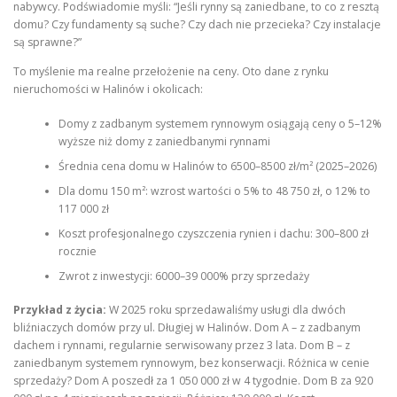
nabywcy. Podświadomie myśli: “Jeśli rynny są zaniedbane, to co z resztą
domu? Czy fundamenty są suche? Czy dach nie przecieka? Czy instalacje
są sprawne?”
To myślenie ma realne przełożenie na ceny. Oto dane z rynku
nieruchomości w Halinów i okolicach:
Domy z zadbanym systemem rynnowym osiągają ceny o 5–12%
wyższe niż domy z zaniedbanymi rynnami
Średnia cena domu w Halinów to 6500–8500 zł/m² (2025–2026)
Dla domu 150 m²: wzrost wartości o 5% to 48 750 zł, o 12% to
117 000 zł
Koszt profesjonalnego czyszczenia rynien i dachu: 300–800 zł
rocznie
Zwrot z inwestycji: 6000–39 000% przy sprzedaży
Przykład z życia:
W 2025 roku sprzedawaliśmy usługi dla dwóch
bliźniaczych domów przy ul. Długiej w Halinów. Dom A – z zadbanym
dachem i rynnami, regularnie serwisowany przez 3 lata. Dom B – z
zaniedbanym systemem rynnowym, bez konserwacji. Różnica w cenie
sprzedaży? Dom A poszedł za 1 050 000 zł w 4 tygodnie. Dom B za 920