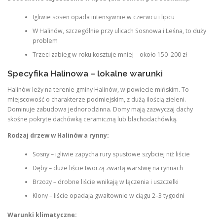
Igliwie sosen opada intensywnie w czerwcu i lipcu
W Halinów, szczególnie przy ulicach Sosnowa i Leśna, to duży
problem
Trzeci zabieg w roku kosztuje mniej – około 150–200 zł
Specyfika Halinowa – lokalne warunki
Halinów leży na terenie gminy Halinów, w powiecie mińskim. To
miejscowość o charakterze podmiejskim, z dużą ilością zieleni.
Dominuje zabudowa jednorodzinna. Domy mają zazwyczaj dachy
skośne pokryte dachówką ceramiczną lub blachodachówką.
Rodzaj drzew w Halinów a rynny:
Sosny – igliwie zapycha rury spustowe szybciej niż liście
Dęby – duże liście tworzą zwartą warstwę na rynnach
Brzozy – drobne liście wnikają w łączenia i uszczelki
Klony – liście opadają gwałtownie w ciągu 2–3 tygodni
Warunki klimatyczne: