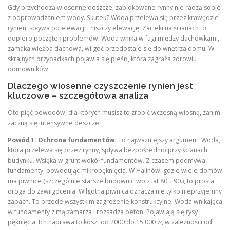
Gdy przychodzą wiosenne deszcze, zablokowane rynny nie radzą sobie
z odprowadzaniem wody. Skutek? Woda przelewa się przez krawędzie
rynien, spływa po elewacji i niszczy elewację. Zacieki na ścianach to
dopiero początek problemów. Woda wnika w fugi między dachówkami,
zamaka więźba dachowa, wilgoć przedostaje się do wnętrza domu. W
skrajnych przypadkach pojawia się pleśń, która zagraża zdrowiu
domowników.
Dlaczego wiosenne czyszczenie rynien jest
kluczowe – szczegółowa analiza
Oto pięć powodów, dla których musisz to zrobić wczesną wiosną, zanim
zaczną się intensywne deszcze:
Powód 1: Ochrona fundamentów.
To najważniejszy argument. Woda,
która przelewa się przez rynny, spływa bezpośrednio przy ścianach
budynku. Wsiąka w grunt wokół fundamentów. Z czasem podmywa
fundamenty, powodując mikropęknięcia. W Halinów, gdzie wiele domów
ma piwnice (szczególnie starsze budownictwo z lat 80. i 90.), to prosta
droga do zawilgocenia. Wilgotna piwnica oznacza nie tylko nieprzyjemny
zapach. To przede wszystkim zagrożenie konstrukcyjne. Woda wnikająca
w fundamenty zimą zamarza i rozsadza beton. Pojawiają się rysy i
pęknięcia. Ich naprawa to koszt od 2000 do 15 000 zł, w zależności od