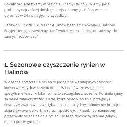
Lokalność.
Mieszkamy w regionie. Znamy Halinów. Wiemy, jakie
problemy najczęściej dotykają tutejsze domy. Jesteśmy w stanie
dojechać w 24h w nagłych przypadkach.
Zadzwoń już dziś:
570 933 114
. Umów bezpłatną wycenę w Halinów.
Przyjedziemy, sprawdzimy stan Twoich rynien i dachu, doradzimy – bez
żadnych zobowiązań.
1. Sezonowe czyszczenie rynien w
Halinów
Wiosenne czyszczenie rynien to jedna z najważniejszych czynności
konserwacyjnych w każdym domu. W Halinów, ze względu na
specyficzne warunki lokalne, ma to szczególne znaczenie. Po zimie rynny
są pełne zanieczyszczeń. Liście, które opadły jesienią, przegniły i
utworzyły zwartą warstwę. Igliwie sosen – a tych w Halinów nie brakuje –
zbija się w twarde korki w rurach spustowych. Piasek i pył naniesiony
przez wiatr osiada na dnie rynien. Do tego dochodzą drobne gałązki,
mech i ptasie gniazda.