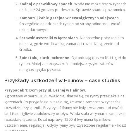
Zadbaj o prawidłowy spadek.
Woda nie może stać w rynnach
dłużej niż 24 godziny po deszczu. Sprawdź spadek poziomnicą.
Zamontuj kable grzejne w newralgicznych miejscach.
Szczególnie na odcinkach rynien od strony północnej i wokół
okien dachowych.
Sprawdź uszczelki w łączeniach.
Nieszczelne połączenia to
miejsca, gdzie woda wnika, zamarza i rozsadza łączenie od
środka.
Zainstaluj siatki ochronne.
Ograniczają dostęp liści i igieł do
rynien. Mniej zanieczyszczeń = mniejsze ryzyko zatorów =
mniejsze ryzyko pękania.
Przykłady uszkodzeń w Halinów – case studies
Przypadek 1: Dom przy ul. Leśnej w Halinów.
Zgłoszenie w marcu 2025. Właściciel skarżył się, że rynny przeciekają na
łączeniach. Po przyjeździe okazało się, że woda zamarzła w rynnach i
rozsadziła trzy łączniki. Przyczyna? Rynny nie były czyszczone od dwóch
lat. Liście i igliwie zablokowały odpływ. Woda stała w rynnach, zamarzła i
rozsadziła łączenia. Koszt naprawy: 1200 zł (wymiana łączników,
uszczelnienie, regulacja). Gdyby rynny były czyszczone regularnie – koszt