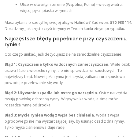
Ulice w otwartym terenie (Wspólna, Polna) – więcej wiatru,
więcej pyłu i piasku w rynnach
Masz pytania o specyfikę swojej ulicy w Halinów? Zadzwoń:
570 933 114
.
Doradzimy, jak często czyścić rynny w Twoim konkretnym przypadku.
Najczęstsze błędy popełniane przy czyszczeniu
rynien
Oto czego unikać, jeśli decydujesz się na samodzielne czyszczenie:
Błąd 1: Czyszczenie tylko widocznych zanieczyszczeń.
Wiele osób
usuwa liście z wierzchu rynny, ale nie sprawdza rur spustowych. To
największy błąd. Nawet jeśli rynna jest czysta, zatkana rura spustowa
powoduje przelewanie się wody.
Błąd 2: Używanie szpadla lub ostrego narzędzia.
Ostre narzędzia
rysują powłokę ochronną rynny. W rysy wnika woda, a zimą mróz
rozsadza rynnę od środka.
Błąd 3: Mycie rynien wodą z węża bez ciśnienia.
Woda z węża
ogrodowego nie ma wystarczającej siły, by usunąć osad z dna rynny.
Tylko myjka ciśnieniowa daje radę.