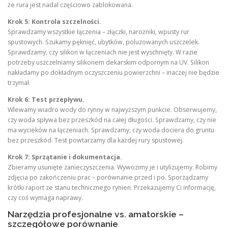
że rura jest nadal częściowo zablokowana.
Krok 5: Kontrola szczelności.
Sprawdzamy wszystkie łączenia – złączki, narożniki, wpusty rur
spustowych. Szukamy pęknięć, ubytków, poluzowanych uszczelek.
Sprawdzamy, czy silikon w łączeniach nie jest wyschnięty. W razie
potrzeby uszczelniamy silikonem dekarskim odpornym na UV. Silikon
nakładamy po dokładnym oczyszczeniu powierzchni – inaczej nie będzie
trzymał.
Krok 6: Test przepływu.
Wlewamy wiadro wody do rynny w najwyższym punkcie. Obserwujemy,
czy woda spływa bez przeszkód na całej długości. Sprawdzamy, czy nie
ma wycieków na łączeniach. Sprawdzamy, czy woda dociera do gruntu
bez przeszkód. Test powtarzamy dla każdej rury spustowej.
Krok 7: Sprzątanie i dokumentacja.
Zbieramy usunięte zanieczyszczenia. Wywozimy je i utylizujemy. Robimy
zdjęcia po zakończeniu prac – porównanie przed i po. Sporządzamy
krótki raport ze stanu technicznego rynien. Przekazujemy Ci informację,
czy coś wymaga naprawy.
Narzędzia profesjonalne vs. amatorskie –
szczegółowe porównanie