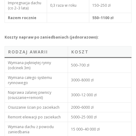
Impregnacja dachu
0,3 raza w roku
150–250 zł
(co 2–3 lata)
Razem rocznie
550–1100 zł
Koszty napraw po zaniedbaniach (jednorazowo):
RODZAJ AWARII
KOSZT
Wymiana pękniętej rynny
500–700 zł
(odcinek 3m)
Wymiana całego systemu
3000–8000 zł
rynnowego
Naprawa zalanej piwnicy
3000–12 000 zł
(osuszanie+remont)
Osuszanie ścian po zaciekach
2000–6000 zł
Remont elewacji po zaciekach
5000–25 000 zł
Wymiana dachu z powodu
15 000–40 000 zł
zaniedbania