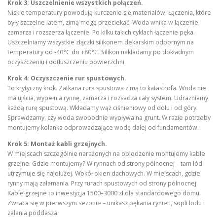
Krok 3: Uszczelnienie wszystkich połączeń.
Niskie temperatury powodują kurczenie się materiałów. Łączenia, które
były szczelne latem, zimą mogą przeciekać. Woda wnika w łączenie,
zamarza i rozszerza łączenie. Po kilku takich cyklach łączenie pęka.
Uszczelniamy wszystkie złączki silikonem dekarskim odpornym na
temperatury od -40°C do +80°C. Silikon nakładamy po dokładnym
oczyszczeniu i odtłuszczeniu powierzchni.
Krok 4: Oczyszczenie rur spustowych.
To krytyczny krok. Zatkana rura spustowa zimą to katastrofa. Woda nie
ma ujścia, wypełnia rynnę, zamarza i rozsadza cały system. Udrażniamy
każdą rurę spustową. Wkładamy wąż ciśnieniowy od dołu i od góry.
Sprawdzamy, czy woda swobodnie wypływa na grunt. W razie potrzeby
montujemy kolanka odprowadzające wodę dalej od fundamentów.
Krok 5: Montaż kabli grzejnych.
W miejscach szczególnie narażonych na oblodzenie montujemy kable
grzejne. Gdzie montujemy? W rynnach od strony północnej – tam lód
utrzymuje się najdłużej. Wokół okien dachowych. W miejscach, gdzie
rynny mają załamania. Przy rurach spustowych od strony północnej.
Kable grzejne to inwestycja 1500–3000 zł dla standardowego domu.
Zwraca się w pierwszym sezonie – unikasz pękania rynien, sopli lodu i
zalania poddasza.