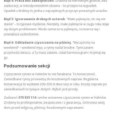
Błąd 4: Praca bez zabezpieczeń.
Drabina na nierównym gruncie, bez
asekuracji, w nieodpowiednim obuwiu – to przepis na wypadek.
Upadek z drabiny to jedna z najczęstszych przyczyn poważnych urazów.
Błąd 5: Ignorowanie drobnych usterek.
“Małe pęknięcie, nic się nie
stanie” – to typowe myślenie. Niestety, małe pęknięcie w ciągu roku staje
się dużym problemem. Woda zamarza w pęknięciu, rozszerza się i
powiększa uszkodzenie.
Błąd 6: Odkładanie czyszczenia na później.
“Wyczyścimy na
weekend” – weekend mija, a rynny nadal brudne. Tymczasem
przychodzi deszcz, a Ty masz zalanie. Ustal harmonogram i trzymaj się
go.
Podsumowanie sekcji
Czyszczenie rynien w Halinów to nie fanaberia. To konieczność.
Zaniedbane rynny prowadzą do kosztownych napraw. Regularna
konserwacja to wydatek 200–350 zł dwa razy w roku. Koszty napraw po
zaniedbaniach to tysiące złotych. Wybór jest prosty.
Zadzwoń
570 933 114
i umów wiosenne czyszczenie rynien w Halinów.
Zrobimy to profesjonalnie, bezpiecznie i z gwarancją. Ochronisz swój
dom przed wilgocią, pleśnią i kosztownymi naprawami.