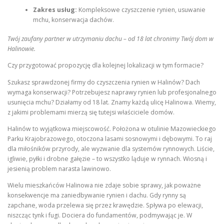
Zakres usług:
Kompleksowe czyszczenie rynien, usuwanie
mchu, konserwacja dachów.
Twój zaufany partner w utrzymaniu dachu – od 18 lat chronimy Twój dom w
Halinowie.
Czy przygotować propozycję dla kolejnej lokalizacji w tym formacie?
Szukasz sprawdzonej firmy do czyszczenia rynien w Halinów? Dach
wymaga konserwacji? Potrzebujesz naprawy rynien lub profesjonalnego
usunięcia mchu? Działamy od 18 lat. Znamy każdą ulicę Halinowa. Wiemy,
z jakimi problemami mierzą się tutejsi właściciele domów.
Halinów to wyjątkowa miejscowość. Położona w otulinie Mazowieckiego
Parku Krajobrazowego, otoczona lasami sosnowymi i dębowymi. To raj
dla miłośników przyrody, ale wyzwanie dla systemów rynnowych. Liście,
igliwie, pyłki i drobne gałęzie – to wszystko ląduje w rynnach. Wiosną i
jesienią problem narasta lawinowo.
Wielu mieszkańców Halinowa nie zdaje sobie sprawy, jak poważne
konsekwencje ma zaniedbywanie rynien i dachu. Gdy rynny są
zapchane, woda przelewa się przez krawędzie. Spływa po elewacji,
niszcząc tynk i fugi. Dociera do fundamentów, podmywając je. W