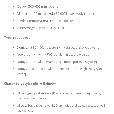
Opady: 500–600 mm rocznie
Dla dachu 150 m² to około 75 000 litrów wody rocznie
Średnia temperatura zimą: -3°C do -8°C
Okres wegetacyjny: 210–220 dni
Typy zabudowy:
Domy z lat 80. i 90. – często rynny stalowe, skorodowane
Nowe domy – rynny PVC lub aluminiowe, trwalsze
Domy z dachówką ceramiczną – mech porasta szybciej
Domy z blachodachówką – mniej mchu, ale większe ryzyko
korozji
Charakterystyka ulic w Halinów:
Ulice z gęstą zabudową (Kościuszki, Długa) – mniej drzew,
rzadsze czyszczenie
Ulice w lesie (Sosnowa, Leśna) – więcej drzew, czyszczenie 3
razy w roku