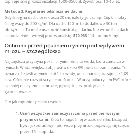
topnieje śnieg. Koszt instalacji: 1500–3500 zł. Żywotność: 10–15 lat.
Metoda 3: Regularne odśnieżanie dachu.
Gdy śnieg na dachu przekracza 20 cm, należy go usunąć. Ciężki, mokry
śnieg waży do 200 kg/m³. Dla dachu 150 m² to dodatkowe 30 ton
obciążenia. To może uszkodzić konstrukcję dachu. Nie wchodź na dach
samodzielnie – wezwij profesjonalistę.
570 933 114
– pomożemy.
Ochrona przed pękaniem rynien pod wpływem
mrozu – szczegółowo
Najczęstsza przyczyna pękania rynien zimą to woda, która zamarza w
rynnach. Woda zwiększa objętość o około 9% podczas zamarzania. To
oznacza, że jeśli w rynnie stoi 1 litr wody, po zamarznięciu zajmuje 1,09
litra. Ciśnienie rozsadza rynnę od środka. W przypadku rynien PVC, które
są mniej elastyczne na mrozie, pęknięcie jest praktycznie
gwarantowane.
Oto jak zapobiec pękaniu rynien:
Usuń wszystkie zanieczyszczenia przed pierwszymi
przymrozkami.
Zrób to najpóźniej w październiku. Listopad
bywa już zdradliwy – pierwsze przymrozki pojawiają się często
przed 15 listopada.