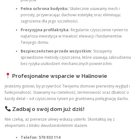
Pełna ochrona budynku:
Skutecznie usuwamy mech i
porosty, przywracając dachowi estetykę oraz eliminując
zagrożenia dla jego szczelności.
Precyzyjna profilaktyka:
Regularne czyszczenie rynien to
najtańsza inwestycja w trwałość elewacji i fundamentów
Twojego domu.
Bezpieczeństwo przede wszystkim:
Stosujemy
sprawdzone metody czyszczenia, które usuwają zabrudzenia
bez ryzyka uszkodzeń mechanicznych powierzchni.
Profesjonalne wsparcie w Halinowie
Jesteśmy gotowi, by przywrócić Twojemu domowi pierwotny wygląd i
funkcjonalność. Stawiamy na rzetelność, terminowość oraz dbałość o
każdy detal – od czyszczenia rynien po gruntowną pielęgnację dachu.
Zadbaj o swój dom już dziś!
Nie czekaj, aż pierwsze ulewy wskażą usterki. Skontaktuj się z
ekspertami z blisko dwudziestoletnim stażem.
Telefon:
570 933 114