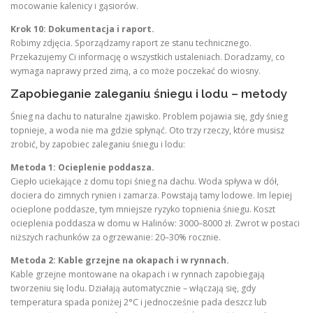
mocowanie kalenicy i gąsiorów.
Krok 10: Dokumentacja i raport.
Robimy zdjęcia. Sporządzamy raport ze stanu technicznego.
Przekazujemy Ci informację o wszystkich ustaleniach. Doradzamy, co
wymaga naprawy przed zimą, a co może poczekać do wiosny.
Zapobieganie zaleganiu śniegu i lodu – metody
Śnieg na dachu to naturalne zjawisko. Problem pojawia się, gdy śnieg
topnieje, a woda nie ma gdzie spłynąć. Oto trzy rzeczy, które musisz
zrobić, by zapobiec zaleganiu śniegu i lodu:
Metoda 1: Ocieplenie poddasza.
Ciepło uciekające z domu topi śnieg na dachu. Woda spływa w dół,
dociera do zimnych rynien i zamarza. Powstają tamy lodowe. Im lepiej
ocieplone poddasze, tym mniejsze ryzyko topnienia śniegu. Koszt
ocieplenia poddasza w domu w Halinów: 3000–8000 zł. Zwrot w postaci
niższych rachunków za ogrzewanie: 20–30% rocznie.
Metoda 2: Kable grzejne na okapach i w rynnach.
Kable grzejne montowane na okapach i w rynnach zapobiegają
tworzeniu się lodu. Działają automatycznie – włączają się, gdy
temperatura spada poniżej 2°C i jednocześnie pada deszcz lub