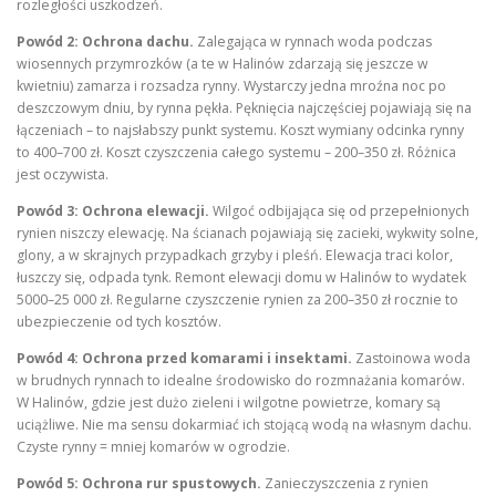
rozległości uszkodzeń.
Powód 2: Ochrona dachu.
Zalegająca w rynnach woda podczas
wiosennych przymrozków (a te w Halinów zdarzają się jeszcze w
kwietniu) zamarza i rozsadza rynny. Wystarczy jedna mroźna noc po
deszczowym dniu, by rynna pękła. Pęknięcia najczęściej pojawiają się na
łączeniach – to najsłabszy punkt systemu. Koszt wymiany odcinka rynny
to 400–700 zł. Koszt czyszczenia całego systemu – 200–350 zł. Różnica
jest oczywista.
Powód 3: Ochrona elewacji.
Wilgoć odbijająca się od przepełnionych
rynien niszczy elewację. Na ścianach pojawiają się zacieki, wykwity solne,
glony, a w skrajnych przypadkach grzyby i pleśń. Elewacja traci kolor,
łuszczy się, odpada tynk. Remont elewacji domu w Halinów to wydatek
5000–25 000 zł. Regularne czyszczenie rynien za 200–350 zł rocznie to
ubezpieczenie od tych kosztów.
Powód 4: Ochrona przed komarami i insektami.
Zastoinowa woda
w brudnych rynnach to idealne środowisko do rozmnażania komarów.
W Halinów, gdzie jest dużo zieleni i wilgotne powietrze, komary są
uciążliwe. Nie ma sensu dokarmiać ich stojącą wodą na własnym dachu.
Czyste rynny = mniej komarów w ogrodzie.
Powód 5: Ochrona rur spustowych.
Zanieczyszczenia z rynien