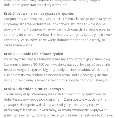
dokumentujemy stan przed czyszczeniem.
Krok 2: Usuwanie zanieczyszczeń ręcznie.
Zdejmujemy warstwę liści, igieł, piasku i mchu z każdego odcinka rynny.
Używamy szpachelki dekarskiej z tworzywa sztucznego – nie rysuje
powłoki rynny. Pracujemy w rękawicach ochronnych. Zanieczyszczenia
zbieramy do wiader i worków. Nie dopuszczamy, by spadały na trawnik
czy rabaty. W Halinów, gdzie wiele domów ma zadbane ogrody, to
szczególnie ważne.
Krok 3: Płukanie ciśnieniowe rynien.
Po ręcznym usunięciu zanieczyszczeń myjemy rynny myjką ciśnieniową.
Używamy ciśnienia 80–100 bar – wystarczającego, by usunąć osad, ale
bezpiecznego dla rynien. Myjemy każdy odcinek osobno. Woda pod
ciśnieniem usuwa drobne zanieczyszczenia, które przylegają do dna
rynny. Sprawdzamy, czy woda swobodnie spływa do rur spustowych.
Krok 4: Udrażnianie rur spustowych.
To kluczowy etap. Wkładamy wąż ciśnieniowy do rury spustowej od
dołu. Puszczamy wodę pod ciśnieniem. Zator zostaje wypchnięty na
zewnątrz. Następnie wkładamy wąż od góry – płuczemy rurę w
przeciwnym kierunku. Powtarzamy, aż woda swobodnie wypływa na
grunt. Sprawdzamy, czy w gruncie przy rurze nie ma zastoin – to oznaka,