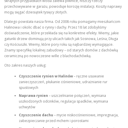
skrajnych przypadkach woda zalewa piwnice, niszczy rzeczy
przechowywane w garażu, powoduje korozję instalacji. Koszty naprawy
mogą sięgać dziesiątek tysięcy złotych.
Dlatego powstała nasza firma. Od 2008 roku pomagamy mieszkańcom
Halinowa i okolic dbać o rynny i dachy. Przez 18 lat zdobyliśmy
doświadczenie, które przekłada się na konkretne efekty. Wiemy, jakie
gatunki drzew dominują przy ulicach takich jak Sosnowa, Leśna, Długa
czy Kościuszki. Wiemy, które pory roku są najbardziej wymagające.
Znamy specyfikę lokalnej zabudowy – od starych domów z dachówką
ceramiczną po nowoczesne wille z blachodachówką.
Oto zakres naszych usług:
Czyszczenie rynien w Halinów
– ręczne usuwanie
zanieczyszczeń, płukanie ciśnieniowe, udrażnianie rur
spustowych
Naprawa rynien
– uszczelnianie połączeń, wymiana
uszkodzonych odcinków, regulacja spadków, wymiana
uchwytów
Czyszczenie dachu
– mycie niskociśnieniowe, impregnacja,
zabezpieczanie przed mchem i porostami