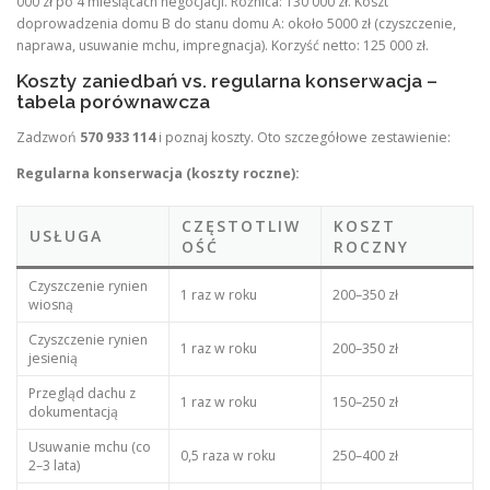
000 zł po 4 miesiącach negocjacji. Różnica: 130 000 zł. Koszt
doprowadzenia domu B do stanu domu A: około 5000 zł (czyszczenie,
naprawa, usuwanie mchu, impregnacja). Korzyść netto: 125 000 zł.
Koszty zaniedbań vs. regularna konserwacja –
tabela porównawcza
Zadzwoń
570 933 114
i poznaj koszty. Oto szczegółowe zestawienie:
Regularna konserwacja (koszty roczne):
CZĘSTOTLIW
KOSZT
USŁUGA
OŚĆ
ROCZNY
Czyszczenie rynien
1 raz w roku
200–350 zł
wiosną
Czyszczenie rynien
1 raz w roku
200–350 zł
jesienią
Przegląd dachu z
1 raz w roku
150–250 zł
dokumentacją
Usuwanie mchu (co
0,5 raza w roku
250–400 zł
2–3 lata)