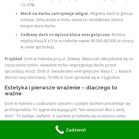
10–20%.
Mech na dachu zatrzymuje wilgoć.
Wilgotny dach to gorsza
izolacja. Zimą woda w mchu zamarza i dodatkowo obniża
temperaturę dachu.
Zadbany dach to wyższa klasa energetyczna.
Różnica
między klasą B a D to w Halinów nawet 40 000–80 000 zł różnicy
w cenie sprzedaży.
Przykład:
Dom w Halinów przy ul. Żółwiej. Właściciel zdecydował się na
czyszczenie rynien, usuwanie mchu i impregnację dachu przed
sprzedażą. Koszt: 3500 zł. Świadectwo energetyczne: klasa C → klasa B.
Wzrost ceny ofertowej: 70 000 zł. Dom sprzedał się w 3 tygodnie.
Estetyka i pierwsze wrażenie – dlaczego to
ważne
Dom w Halinów z zadbanymi rynnami i czystym dachem prezentuje się
profesjonalnie. To sygnał dla kupujących: “ten właściciel dba o swój
dom”. To buduje zaufanie. A zaufanie przekłada się na wyższą cenę i
szybszą sprzedaż.
Zadzwoń
Oto co widzi potencjalny nabywca, gdy patrzy na zadbany dom: