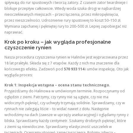
spływają do rur spustowych i tworzą zatory. Z czasem zator twardnieje i
blokuje przepływ całkowicie. Wtedy woda szuka drogi w najbardziej
nieoczekiwanych miejscach – przez łączenia, przez mikropęknięcia,
przez nieszczelności. Udrożnienie rury spustowej to koszt 50–150 zł.
Wymiana zapchanej i pękniętej rury to 200–500 zł. Lepiej zapobiegać niż
naprawiać.
Krok po kroku – jak wygląda profesjonalne
czyszczenie rynien
Nasza procedura czyszczenia rynien w Halinów jest wypracowana przez
18 lat praktyki. Składa się z 7 etapów. Każdy z nich ma znaczenie dla
końcowego efektu. Zadzwoń pod
570 933 114
i umów inspekcję. Oto jak
wygląda proces:
Krok 1: Inspekcja wstępna – ocena stanu technicznego.
Przyjeżdżamy do Halinowa w umówionym terminie. Rozpoczynamy od
oględzin z ziemi. Patrzymy, czy rynny nie są ugięte, czy nie ma
widocznych pęknięć, czy uchwyty trzymają solidnie. Sprawdzamy, czy w
rynnach nie zalegają liście – to widać nawet z dołu. Następnie
wchodzimy na dach (zawsze w uprzęży asekuracyjnej) i oglądamy rynny z
bliska. Sprawdzamy każdy centymetr. Szukamy drobnych pęknięć, które
z ziemi są niewidoczne. Sprawdzamy elastyczność uszczelek w
łączeniach. Oceniamy stopień zanieczyszczenia. Robimy zdjęcia –