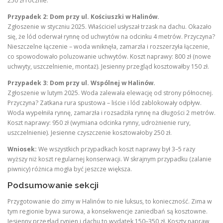
250 zł rocznie.
Przypadek 2: Dom przy ul. Kościuszki w Halinów.
Zgłoszenie w styczniu 2025. Właściciel usłyszał trzask na dachu. Okazało
się, że lód oderwał rynnę od uchwytów na odcinku 4 metrów. Przyczyna?
Nieszczelne łączenie – woda wniknęła, zamarzła i rozszerzyła łączenie,
co spowodowało poluzowanie uchwytów. Koszt naprawy: 800 zł (nowe
uchwyty, uszczelnienie, montaż). Jesienny przegląd kosztowałby 150 zł.
Przypadek 3: Dom przy ul. Wspólnej w Halinów.
Zgłoszenie w lutym 2025. Woda zalewała elewację od strony północnej.
Przyczyna? Zatkana rura spustowa – liście i lód zablokowały odpływ.
Woda wypełniła rynnę, zamarzła i rozsadziła rynnę na długości 2 metrów.
Koszt naprawy: 950 zł (wymiana odcinka rynny, udrożnienie rury,
uszczelnienie). Jesienne czyszczenie kosztowałoby 250 zł.
Wniosek:
We wszystkich przypadkach koszt naprawy był 3–5 razy
wyższy niż koszt regularnej konserwacji. W skrajnym przypadku (zalanie
piwnicy) różnica mogła być jeszcze większa.
Podsumowanie sekcji
Przygotowanie do zimy w Halinów to nie luksus, to konieczność. Zima w
tym regionie bywa surowa, a konsekwencje zaniedbań są kosztowne.
Jesienny przegląd rynien i dachu to wydatek 150–350 zł. Koszty napraw