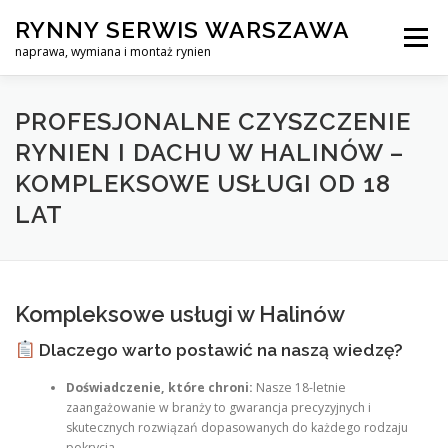
Skip
RYNNY SERWIS WARSZAWA
to
Menu
content
naprawa, wymiana i montaż rynien
CZYSZCZENIE PROFESJONALNA NAPRAWA, WYMIANA I MO
PROFESJONALNE CZYSZCZENIE
RYNIEN I DACHU W HALINÓW –
KOMPLEKSOWE USŁUGI OD 18
CENNIK
SERWIS RYNNY WARSZAWA
KONTAKT
LAT
Kompleksowe usługi w Halinów
Dlaczego warto postawić na naszą wiedzę?
Doświadczenie, które chroni:
Nasze 18-letnie
zaangażowanie w branży to gwarancja precyzyjnych i
skutecznych rozwiązań dopasowanych do każdego rodzaju
pokrycia.