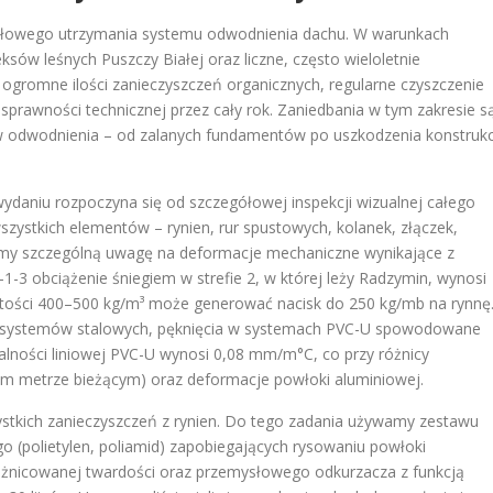
dłowego utrzymania systemu odwodnienia dachu. W warunkach
ów leśnych Puszczy Białej oraz liczne, często wieloletnie
gromne ilości zanieczyszczeń organicznych, regularne czyszczenie
 sprawności technicznej przez cały rok. Zaniedbania w tym zakresie s
 odwodnienia – od zalanych fundamentów po uszkodzenia konstrukc
daniu rozpoczyna się od szczegółowej inspekcji wizualnej całego
zystkich elementów – rynien, rur spustowych, kolanek, złączek,
y szczególną uwagę na deformacje mechaniczne wynikające z
-3 obciążenie śniegiem w strefie 2, w której leży Radzymin, wynosi
stości 400–500 kg/m³ może generować nacisk do 250 kg/mb na rynnę
 systemów stalowych, pęknięcia w systemach PVC-U spowodowane
alności liniowej PVC-U wynosi 0,08 mm/m°C, co przy różnicy
m metrze bieżącym) oraz deformacje powłoki aluminiowej.
tkich zanieczyszczeń z rynien. Do tego zadania używamy zestawu
o (polietylen, poliamid) zapobiegających rysowaniu powłoki
óżnicowanej twardości oraz przemysłowego odkurzacza z funkcją