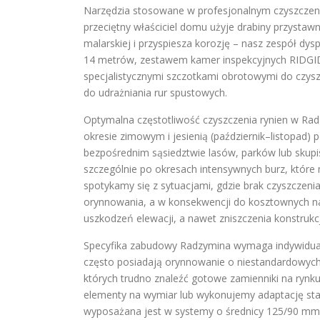
Narzędzia stosowane w profesjonalnym czyszczeni
przeciętny właściciel domu użyje drabiny przystaw
malarskiej i przyspiesza korozję – nasz zespół d
14 metrów, zestawem kamer inspekcyjnych RIDGID 
specjalistycznymi szczotkami obrotowymi do czys
do udrażniania rur spustowych.
Optymalna częstotliwość czyszczenia rynien w Ra
okresie zimowym i jesienią (październik–listopad)
bezpośrednim sąsiedztwie lasów, parków lub skupi
szczególnie po okresach intensywnych burz, które m
spotykamy się z sytuacjami, gdzie brak czyszczen
orynnowania, a w konsekwencji do kosztownych n
uszkodzeń elewacji, a nawet zniszczenia konstrukcj
Specyfika zabudowy Radzymina wymaga indywidualn
często posiadają orynnowanie o niestandardowych
których trudno znaleźć gotowe zamienniki na ryn
elementy na wymiar lub wykonujemy adaptację st
wyposażana jest w systemy o średnicy 125/90 mm,