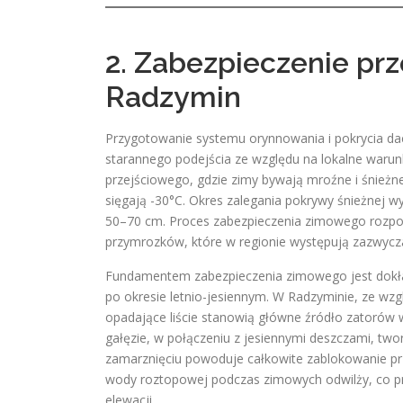
2. Zabezpieczenie pr
Radzymin
Przygotowanie systemu orynnowania i pokrycia 
starannego podejścia ze względu na lokalne warun
przejściowego, gdzie zimy bywają mroźne i śnieżn
sięgają -30°C. Okres zalegania pokrywy śnieżnej 
50–70 cm. Proces zabezpieczenia zimowego rozpo
przymrozków, które w regionie występują zazwyczaj
Fundamentem zabezpieczenia zimowego jest dokła
po okresie letnio-jesiennym. W Radzyminie, ze wzgl
opadające liście stanowią główne źródło zatorów w
gałęzie, w połączeniu z jesiennymi deszczami, tw
zamarznięciu powoduje całkowite zablokowanie p
wody roztopowej podczas zimowych odwilży, co pro
elewacji.