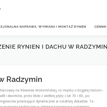
A
ESJONALNA NAPRAWA, WYMIANA I MONTAŻ RYNIEN
CENNIK
ENIE RYNIEN I DACHU W RADZYMI
 w Radzymin
rszawy na Równinie Wołomińskiej, to miasto o bogatej historii i
i i dworków, przez bloki z wielkiej płyty z lat 70. i 80., po
regowców powstające dynamicznie w ostatniej dekadzie. Ta
zne wyzwania techniczne w zakresie konserwacji systemów