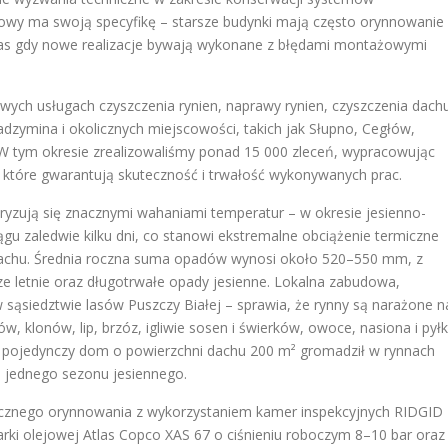
owy ma swoją specyfikę – starsze budynki mają często orynnowanie
zas gdy nowe realizacje bywają wykonane z błędami montażowymi
owych usługach czyszczenia rynien, naprawy rynien, czyszczenia dach
dzymina i okolicznych miejscowości, takich jak Słupno, Cegłów,
W tym okresie zrealizowaliśmy ponad 15 000 zleceń, wypracowując
i, które gwarantują skuteczność i trwałość wykonywanych prac.
ryzują się znacznymi wahaniami temperatur – w okresie jesienno-
u zaledwie kilku dni, co stanowi ekstremalne obciążenie termiczne
achu. Średnia roczna suma opadów wynosi około 520–550 mm, z
e letnie oraz długotrwałe opady jesienne. Lokalna zabudowa,
sąsiedztwie lasów Puszczy Białej – sprawia, że rynny są narażone n
w, klonów, lip, brzóz, igliwie sosen i świerków, owoce, nasiona i pyłki
e pojedynczy dom o powierzchni dachu 200 m² gromadził w rynnach
 jednego sezonu jesiennego.
cznego orynnowania z wykorzystaniem kamer inspekcyjnych RIDGID
rki olejowej Atlas Copco XAS 67 o ciśnieniu roboczym 8–10 bar oraz