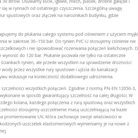
 litrów. Usuwamy liście, igliwie, mech, piasek, drobne gałęzie i
y się w rynnach od ostatniego czyszczenia. Szczególną uwagę
ur spustowych oraz złączek na narożnikach budynku, gdzie
ępujemy do płukania całego systemu pod ciśnieniem z użyciem myjki
enia w zakresie 30–150 bar. Do rynien PVC-U stosujemy ciśnienie nie
uszczelkowych i nie spowodować rozerwania połączeń kielichowych. D
 wynosić do 120 bar. Płukanie pozwala nie tylko na ostateczne
ściankach rynien, ale przede wszystkim na sprawdzenie drożności
dy przez wszystkie rury spustowe i ujścia do kanalizacji
pływu wskazuje na konieczność dodatkowego udrożnienia.
szczelności wszystkich połączeń. Zgodnie z normą PN-EN 12056-3,
wykonane w sposób gwarantujący szczelność na całej długości. W
ażdego kolana, każdego połączenia z rurą spustową oraz wszystkich
zczelności stosujemy uszczelnienie masą uszczelniającą na bazie
 na promieniowanie UV, która zachowuje swoje właściwości w
zkodzonych uszczelek elastomerowych wymieniamy je na nowe z
nej.