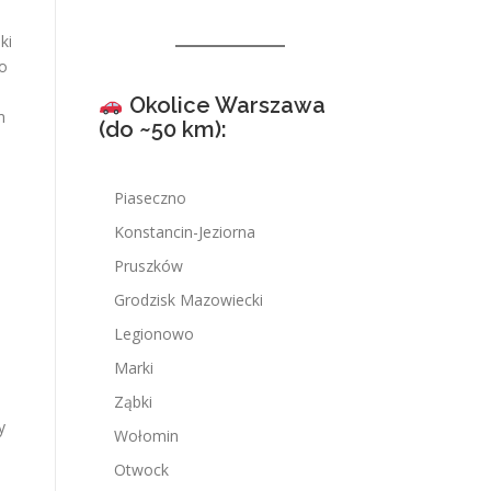
ki
do
Okolice Warszawa
m
(do ~50 km):
Piaseczno
Konstancin-Jeziorna
Pruszków
Grodzisk Mazowiecki
Legionowo
Marki
Ząbki
y
Wołomin
Otwock