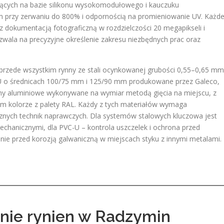
ających na bazie silikonu wysokomodułowego i kauczuku
em przy zerwaniu do 800% i odpornością na promieniowanie UV. Każd
z dokumentacją fotograficzną w rozdzielczości 20 megapikseli i
zwala na precyzyjne określenie zakresu niezbędnych prac oraz
rzede wszystkim rynny ze stali ocynkowanej grubości 0,55–0,65 mm
o średnicach 100/75 mm i 125/90 mm produkowane przez Galeco,
temy aluminiowe wykonywane na wymiar metodą gięcia na miejscu, z
m kolorze z palety RAL. Każdy z tych materiałów wymaga
znych technik naprawczych. Dla systemów stalowych kluczowa jest
chanicznymi, dla PVC-U – kontrola uszczelek i ochrona przed
ie przed korozją galwaniczną w miejscach styku z innymi metalami.
nie rynien w Radzymin