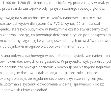
1:100 do 1:200 (5–10 mm na metr bieżący), podczas gdy w praktyc
 co prowadzi do zastojów wody i przyspieszonego rozwoju glonów.
y uwagę na stan techniczny uchwytów rynnowych i ich rozstaw.
ozstaw uchwytów dla systemów PVC-U wynosi 60 cm, dla stali
ypadku starszych budynków w Radzyminie często stwierdzamy zbyt
h znaczną korozję, co powoduje deformację rynien pod obciążeniem
nien oferujemy regulację i wymianę uszkodzonych uchwytów na nowe
mm) lub ocynkowane ogniowo z powłoką minimum 85 μm.
ę stanu pokrycia dachowego w bezpośrednim sąsiedztwie rynien – pa
ów i okien dachowych oraz gąsiorów. W przypadku wykrycia drobnyc
zone obróbki czy pęknięte dachówki – wykonujemy niezbędne naprawy,
d pokrycie dachowe i dalszej degradacji konstrukcji. Nasze
 okolicy pokazuje, że regularne sezonowe czyszczenie rynien jest
dą utrzymania systemu odwodnienia w pełnej sprawności – koszt
iż naprawa skutków zaniedbań.