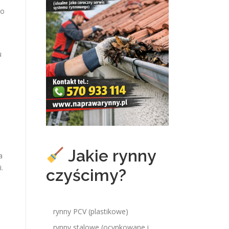
 o
u
Jakie rynny
a
.
czyścimy?
rynny PCV (plastikowe)
rynny stalowe (ocynkowane i