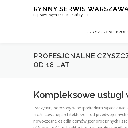
Skip
RYNNY SERWIS WARSZAW
to
naprawa, wymiana i montaż rynien
content
CZYSZCZENIE PROF
PROFESJONALNE CZYSZCZ
OD 18 LAT
Kompleksowe usługi
Radzymin, położony w bezpośrednim sąsiedztwie Wa
zróżnicowanej architekturze – od przedwojennych will
nowoczesne osiedla domów jednorodzinnych i sze
różnorodność architektoniczna generuje specyfic