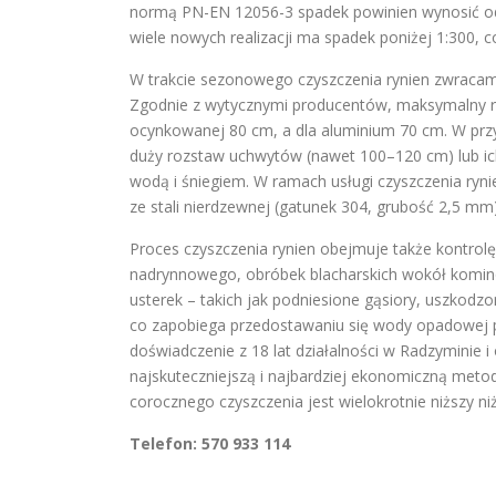
normą PN-EN 12056-3 spadek powinien wynosić od 
wiele nowych realizacji ma spadek poniżej 1:300,
W trakcie sezonowego czyszczenia rynien zwracam
Zgodnie z wytycznymi producentów, maksymalny r
ocynkowanej 80 cm, a dla aluminium 70 cm. W prz
duży rozstaw uchwytów (nawet 100–120 cm) lub ic
wodą i śniegiem. W ramach usługi czyszczenia ry
ze stali nierdzewnej (gatunek 304, grubość 2,5 
Proces czyszczenia rynien obejmuje także kontrol
nadrynnowego, obróbek blacharskich wokół komin
usterek – takich jak podniesione gąsiory, uszkod
co zapobiega przedostawaniu się wody opadowej po
doświadczenie z 18 lat działalności w Radzyminie i
najskuteczniejszą i najbardziej ekonomiczną meto
corocznego czyszczenia jest wielokrotnie niższy n
Telefon: 570 933 114