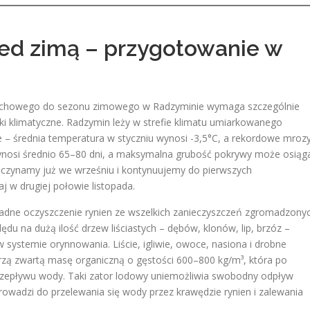
zed zimą – przygotowanie w
dachowego do sezonu zimowego w Radzyminie wymaga szczególnie
ki klimatyczne. Radzymin leży w strefie klimatu umiarkowanego
e – średnia temperatura w styczniu wynosi -3,5°C, a rekordowe mroz
wynosi średnio 65–80 dni, a maksymalna grubość pokrywy może osiąg
czynamy już we wrześniu i kontynuujemy do pierwszych
 w drugiej połowie listopada.
dne oczyszczenie rynien ze wszelkich zanieczyszczeń zgromadzony
ędu na dużą ilość drzew liściastych – dębów, klonów, lip, brzóz –
 systemie orynnowania. Liście, igliwie, owoce, nasiona i drobne
orzą zwartą masę organiczną o gęstości 600–800 kg/m³, która po
rzepływu wody. Taki zator lodowy uniemożliwia swobodny odpływ
wadzi do przelewania się wody przez krawędzie rynien i zalewania