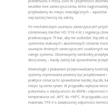
przedmuchu o mocy 2500 W i pojemności zbiornika 30
wszelkie inne zanieczyszczenia, które nagromadził
przykładamy do miejsc newralgicznych – wpustów r
najczęściej tworzą się zatory.
Po mechanicznym usunięciu zanieczyszczeń przyst
ciśnieniowej Kärcher HD 7/18-4 M z regulacją ciśni
przekraczające 75 bar, aby nie uszkodzić złączek 
systemów stalowych i aluminiowych ciśnienie może
usunięcie drobnych zanieczyszczeń osadzonych na 
całego systemu. Obserwujemy swobodny przepływ wo
deszczowej – każdy zastój lub spowolnienie prze
Równolegle z płukaniem przeprowadzamy kontrolę 
systemy orynnowania powinny być projektowane i 
praktyce oznacza to sprawdzenie każdej złączki, k
miejsc łączenia rynien. W przypadku wykrycia nies
poliuretanu o elastyczności do 800% i odporności
temperaturze od -40°C do +90°C. W przypadku us
materiału TPE-V o zwiększonej odporności termicz