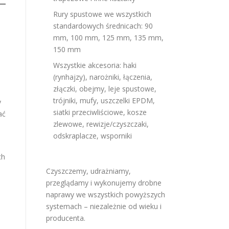
Rury spustowe we wszystkich
standardowych średnicach: 90
mm, 100 mm, 125 mm, 135 mm,
150 mm
Wszystkie akcesoria: haki
(rynhajzy), narożniki, łączenia,
złączki, obejmy, leje spustowe,
trójniki, mufy, uszczelki EPDM,
y
siatki przeciwliściowe, kosze
ać
zlewowe, rewizje/czyszczaki,
odskraplacze, wsporniki
ch
Czyszczemy, udrażniamy,
przeglądamy i wykonujemy drobne
naprawy we wszystkich powyższych
systemach – niezależnie od wieku i
producenta.