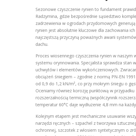
Sezonowe czyszczenie rynien to fundament prawi
Radzymina, gdzie bezpośrednie sąsiedztwo kompleks
zadrzewienia w ogrodach przydomowych generują o
rynien jest absolutnie kluczowe dla zachowania ich
najczęstszą przyczyną poważnych awarii systemów
dachu.
Proces wiosennego czyszczenia rynien w naszym wy
systemu orynnowania. Specjalista sprawdza stan ws
uchwytów i elementów wykończeniowych. Zwracam
obciążeń śniegiem – zgodnie z normą PN-EN 1991-1
od 0,9 do 1,2 kN/m², co przy mokrym śniegu o gę
Oceniamy również korozję punktową w przypadku
rozszerzalnością termiczną (współczynnik rozszerz
temperatur 60°C daje wydłużenie 4,8 mm na każdy
Kolejnym etapem jest mechaniczne usuwanie wszys
narzędzi ręcznych – szpachel z tworzywa sztuczneg
ochronnej, szczotek z włosiem syntetycznym o zr