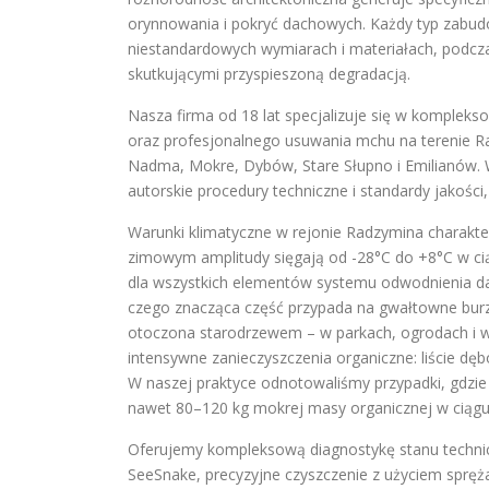
orynnowania i pokryć dachowych. Każdy typ zabud
niestandardowych wymiarach i materiałach, podc
skutkującymi przyspieszoną degradacją.
Nasza firma od 18 lat specjalizuje się w kompleks
oraz profesjonalnego usuwania mchu na terenie Ra
Nadma, Mokre, Dybów, Stare Słupno i Emilianów. 
autorskie procedury techniczne i standardy jakośc
Warunki klimatyczne w rejonie Radzymina charakte
zimowym amplitudy sięgają od -28°C do +8°C w ciąg
dla wszystkich elementów systemu odwodnienia d
czego znacząca część przypada na gwałtowne burz
otoczona starodrzewem – w parkach, ogrodach i w 
intensywne zanieczyszczenia organiczne: liście dębó
W naszej praktyce odnotowaliśmy przypadki, gdzi
nawet 80–120 kg mokrej masy organicznej w ciągu
Oferujemy kompleksową diagnostykę stanu techni
SeeSnake, precyzyjne czyszczenie z użyciem spręża