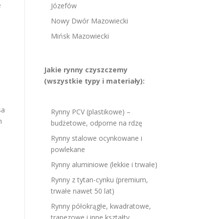
e
Józefów
Nowy Dwór Mazowiecki
Mińsk Mazowiecki
Jakie rynny czyszczemy
(wszystkie typy i materiały):
sa
Rynny PCV (plastikowe) –
h
budżetowe, odporne na rdzę
Rynny stalowe ocynkowane i
powlekane
Rynny aluminiowe (lekkie i trwałe)
Rynny z tytan-cynku (premium,
trwałe nawet 50 lat)
Rynny półokrągłe, kwadratowe,
trapezowe i inne kształty