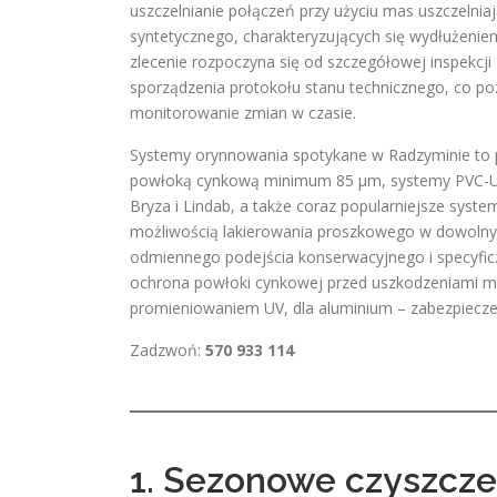
uszczelnianie połączeń przy użyciu mas uszczelni
syntetycznego, charakteryzujących się wydłużeni
zlecenie rozpoczyna się od szczegółowej inspekcji 
sporządzenia protokołu stanu technicznego, co po
monitorowanie zmian w czasie.
Systemy orynnowania spotykane w Radzyminie to p
powłoką cynkową minimum 85 μm, systemy PVC-U 
Bryza i Lindab, a także coraz popularniejsze sys
możliwością lakierowania proszkowego w dowolny
odmiennego podejścia konserwacyjnego i specyfic
ochrona powłoki cynkowej przed uszkodzeniami me
promieniowaniem UV, dla aluminium – zabezpieczen
Zadzwoń:
570 933 114
1. Sezonowe czyszcze