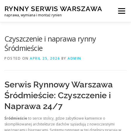
Skip
RYNNY SERWIS WARSZAWA
to
Menu
content
naprawa, wymiana i montaż rynien
CZYSZCZENIE PROFESJONALNA NAPRAWA, WYMIANA I MO
Czyszczenie i naprawa rynny
Śródmieście
CENNIK
SERWIS RYNNY WARSZAWA
KONTAKT
POSTED ON
APRIL 25, 2026
BY
ADMIN
Serwis Rynnowy Warszawa
Śródmieście: Czyszczenie i
Naprawa 24/7
Śródmieście
to serce stolicy, gdzie zabytkowe kamienice o
skomplikowanej architekturze dachów sąsiadują z nowoczesnymi
wieżowcami i biurowcami. Systemy rynnowe w tej dzielnicy pracują w