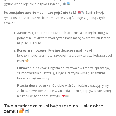
(gdzie woda leje się nie tylko z rynien!).
Potencjalne awarie – co może pójść nie tak?
Zanim Twoja
rynna ostatecznie „strzeli fochem”, zazwyczaj funduje Ci jedną z tych
atrakcji:
Zator miejski:
Liście z Łazienek to pikuś, ale miejski smog w
połączeniu z kurzem tworzy w rurach masę twardszą niż beton
na placu Defilad.
Korozja smogowa:
Kwaśne deszcze i spaliny z Al.
Jerozolimskich żrą metal szybciej niż głodny turysta kebaba pod
PKiN.
Luzowanie haków:
Drgania od tramwajów i metra sprawiają,
że mocowania puszczają, a rynna zaczyna wisieć jak smutna
brew po ciężkiej nocy.
Ptasia deweloperka:
Gołębie w Śródmieściu uważają rynny
za luksusowe penthouse’y. Gniazda blokują odpływ skuteczniej
niż korki w godzinach szczytu.
Twoja twierdza musi być szczelna – jak dobre
zamki!