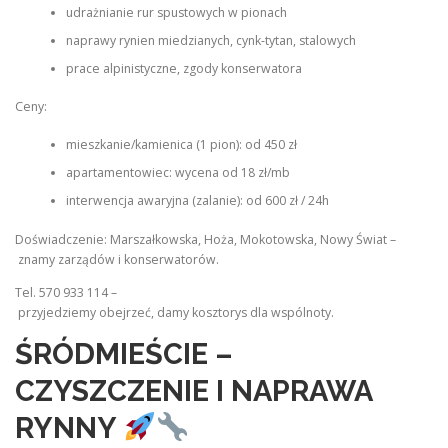
udrażnianie rur spustowych w pionach
naprawy rynien miedzianych, cynk-tytan, stalowych
prace alpinistyczne, zgody konserwatora
Ceny:
mieszkanie/kamienica (1 pion): od 450 zł
apartamentowiec: wycena od 18 zł/mb
interwencja awaryjna (zalanie): od 600 zł / 24h
Doświadczenie: Marszałkowska, Hoża, Mokotowska, Nowy Świat –
znamy zarządów i konserwatorów.
Tel. 570 933 114 –
przyjedziemy obejrzeć, damy kosztorys dla wspólnoty.
ŚRÓDMIEŚCIE –
CZYSZCZENIE I NAPRAWA
RYNNY