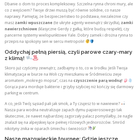
Dbanie o dom to proces kompleksowy. Szczelna rynna chroni mury, ale
co z wejściem? Twoje drzwi muszą być równie solidne, co nasze
naprawy. Pamiętaj, że bezpieczeństwo to podstawa, niezależnie czy
masz
zamki wpuszczane
(te ukryte agenty wewnątrz skrzydła),
zamki
nawierzchniowe
(klasyczne Gerdy z gałką, które budzą respekt), czy
pancerne systemy wielopunktowe Yale. Dobry zamek i drożna rynna to
przepis na spokojny sen w sercu metropolii!
Oddychaj pełną piersią, czyli parowe czary-mary
z klimą!
Skoro już czyścimy zewnątrz, zadbajmy o to, co w środku. Jeśli Twoja
klimatyzacja w biurze na Woli czy mieszkaniu w Śródmieściu zieje
aromatem „mokrego mopsa”, czas na
czyszczenie parą wodną!
Gorąca para morduje bakterie i grzyby szybciej niż kończy się darmowy
parking w centrum.
A co, jeśli Twój sąsiad pali jak smok, a Ty czujesz to w nawiewie?
Nasza para wodna neutralizuje zapach dymu papierosowego tak
skutecznie, że nawet najbardziej zagorzały palacz pomyślałby, że nagle
znalazł się na alpejskiej łące pełnej różowych jednorożców. Smród
nikotyny znika w oparach śmiechu i świeżości!
Nasze mazowieckie tournee: Gdzie jeszcze