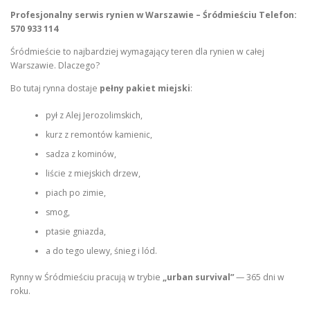
Profesjonalny serwis rynien w Warszawie – Śródmieściu
Telefon:
570 933 114
Śródmieście to najbardziej wymagający teren dla rynien w całej
Warszawie. Dlaczego?
Bo tutaj rynna dostaje
pełny pakiet miejski
:
pył z Alej Jerozolimskich,
kurz z remontów kamienic,
sadza z kominów,
liście z miejskich drzew,
piach po zimie,
smog,
ptasie gniazda,
a do tego ulewy, śnieg i lód.
Rynny w Śródmieściu pracują w trybie
„urban survival”
— 365 dni w
roku.