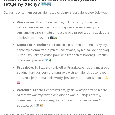
ratujemy dachy?
Działamy w samym sercu, ale nasze drabiny znają całe województwo:
Warszawa:
Miasto kontrastów, od drapaczy chmur po
zabytkowe kamienice Pragi. Tutaj zawsze się spieszymy,
omijamy hulajnogi i ratujemy elewacje przed wodną zagładą z
uśmiechem na ustach!
Konstancin-Jeziorna:
Kraina luksusu, tężni i sosen. Tu rynny
czyścimy niemal w białych rękawiczkach, by nie zakłócić spokoju
kuracjuszy i nie spłoszyć pawi w ogrodach rezydencji. Prestiż i
chirurgia rynnowa!
Pruszków:
Tu liczy się konkret! W Pruszkowie robota musi być
solidna, haki pancerne, a naprawy wytrzymałe jak betonowe
konstrukcje. Nie ma lania wody, jest konkretne udrażnianie!
Wołomin:
Miasto z charakterem, gdzie wiatry potrafią nieźle
przetestować wytrzymałość orynnowania. Przyjeżdżamy,
wzmacniamy i sprawiamy, że żadna wichura nie zerwie Ci rur
spustowych!