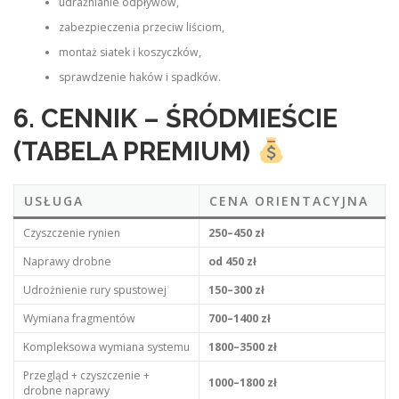
udrażnianie odpływów,
zabezpieczenia przeciw liściom,
montaż siatek i koszyczków,
sprawdzenie haków i spadków.
6. CENNIK – ŚRÓDMIEŚCIE
(TABELA PREMIUM)
USŁUGA
CENA ORIENTACYJNA
Czyszczenie rynien
250–450 zł
Naprawy drobne
od 450 zł
Udrożnienie rury spustowej
150–300 zł
Wymiana fragmentów
700–1400 zł
Kompleksowa wymiana systemu
1800–3500 zł
Przegląd + czyszczenie +
1000–1800 zł
drobne naprawy