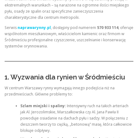
ekstremalnych warunkach – są narażone na ogromne ilości miejskiego
pyłu, osady ze spalin oraz specyficzne zanieczyszczenia
charakterystyczne dla centrum metropolii.
Serwis
naprawarynny.pl
, dostępny pod numerem
570 933 114
, oferuje
wspólnotom mieszkaniowym, właścicielom kamienic oraz firmom w
Śródmieściu profesjonalne czyszczenie, uszczelnianie i konserwację
systemów orynnowania.
1. Wyzwania dla rynien w Śródmieściu
W centrum Warszawy rynny wymagają innego podejścia niż na
przedmieściach. Główne problemy to:
Szlam miejski i spaliny:
Intensywny ruch na takich arteriach
jak Al. Jerozolimskie, Marszałkowska czy Al. Jana Pawła II
powoduje osiadanie na dachach pyłu i sadzy. W połączeniu z
deszczem tworzy to ciężką, „betonową” masę, która całkowicie
blokuje odpływy.