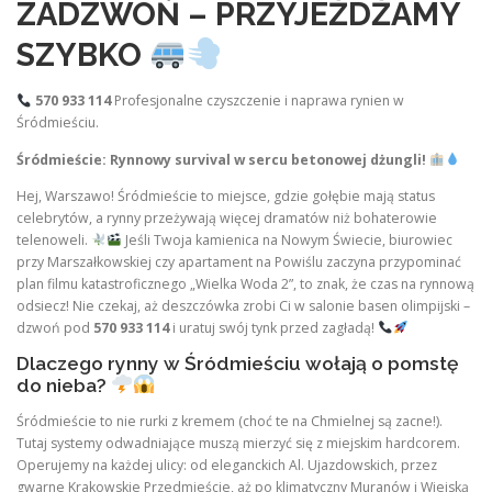
ZADZWOŃ – PRZYJEŻDŻAMY
SZYBKO
570 933 114
Profesjonalne czyszczenie i naprawa rynien w
Śródmieściu.
Śródmieście: Rynnowy survival w sercu betonowej dżungli!
Hej, Warszawo! Śródmieście to miejsce, gdzie gołębie mają status
celebrytów, a rynny przeżywają więcej dramatów niż bohaterowie
telenoweli.
Jeśli Twoja kamienica na Nowym Świecie, biurowiec
przy Marszałkowskiej czy apartament na Powiślu zaczyna przypominać
plan filmu katastroficznego „Wielka Woda 2”, to znak, że czas na rynnową
odsiecz! Nie czekaj, aż deszczówka zrobi Ci w salonie basen olimpijski –
dzwoń pod
570 933 114
i uratuj swój tynk przed zagładą!
Dlaczego rynny w Śródmieściu wołają o pomstę
do nieba?
Śródmieście to nie rurki z kremem (choć te na Chmielnej są zacne!).
Tutaj systemy odwadniające muszą mierzyć się z miejskim hardcorem.
Operujemy na każdej ulicy: od eleganckich Al. Ujazdowskich, przez
gwarne Krakowskie Przedmieście, aż po klimatyczny Muranów i Wiejską