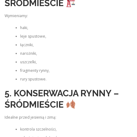
ŚRÓDMIEŚCIE
Wymieniamy:
haki,
leje spustowe,
łączniki,
narożniki,
uszczelki,
fragmenty rynny,
rury spustowe.
5. KONSERWACJA RYNNY –
ŚRÓDMIEŚCIE
Idealne przed jesienią i zimą:
kontrola szczelności,