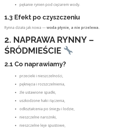
pękanie rynien pod ciężarem wody.
1.3 Efekt po czyszczeniu
Rynna działa jak nowa —
woda płynie, a nie przelewa.
2. NAPRAWA RYNNY –
ŚRÓDMIEŚCIE
2.1 Co naprawiamy?
przecieki i nieszczelności,
pęknięcia i rozszczelnienia,
źle ustawione spadki,
uszkodzone haki i łączenia,
odkształcenia po śniegu i lodzie,
nieszczelne narożniki,
nieszczelne leje spustowe,