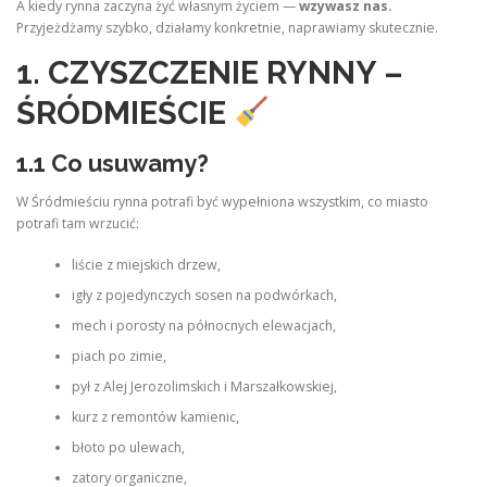
A kiedy rynna zaczyna żyć własnym życiem —
wzywasz nas.
Przyjeżdżamy szybko, działamy konkretnie, naprawiamy skutecznie.
1. CZYSZCZENIE RYNNY –
ŚRÓDMIEŚCIE
1.1 Co usuwamy?
W Śródmieściu rynna potrafi być wypełniona wszystkim, co miasto
potrafi tam wrzucić:
liście z miejskich drzew,
igły z pojedynczych sosen na podwórkach,
mech i porosty na północnych elewacjach,
piach po zimie,
pył z Alej Jerozolimskich i Marszałkowskiej,
kurz z remontów kamienic,
błoto po ulewach,
zatory organiczne,