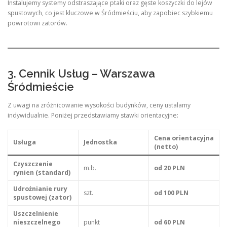
Instalujemy systemy odstraszające ptaki oraz gęste koszyczki do lejów
spustowych, co jest kluczowe w Śródmieściu, aby zapobiec szybkiemu
powrotowi zatorów.
3. Cennik Usług – Warszawa
Śródmieście
Z uwagi na zróżnicowanie wysokości budynków, ceny ustalamy
indywidualnie. Poniżej przedstawiamy stawki orientacyjne:
Cena orientacyjna
Usługa
Jednostka
(netto)
Czyszczenie
m.b.
od 20 PLN
rynien (standard)
Udrożnianie rury
szt.
od 100 PLN
spustowej (zator)
Uszczelnienie
nieszczelnego
punkt
od 60 PLN