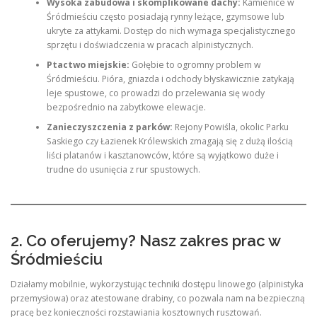
Wysoka zabudowa i skomplikowane dachy:
Kamienice w
Śródmieściu często posiadają rynny leżące, gzymsowe lub
ukryte za attykami. Dostęp do nich wymaga specjalistycznego
sprzętu i doświadczenia w pracach alpinistycznych.
Ptactwo miejskie:
Gołębie to ogromny problem w
Śródmieściu. Pióra, gniazda i odchody błyskawicznie zatykają
leje spustowe, co prowadzi do przelewania się wody
bezpośrednio na zabytkowe elewacje.
Zanieczyszczenia z parków:
Rejony Powiśla, okolic Parku
Saskiego czy Łazienek Królewskich zmagają się z dużą ilością
liści platanów i kasztanowców, które są wyjątkowo duże i
trudne do usunięcia z rur spustowych.
2. Co oferujemy? Nasz zakres prac w
Śródmieściu
Działamy mobilnie, wykorzystując techniki dostępu linowego (alpinistyka
przemysłowa) oraz atestowane drabiny, co pozwala nam na bezpieczną
pracę bez konieczności rozstawiania kosztownych rusztowań.