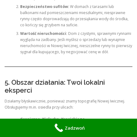
Bezpieczeństwo sufitów:
W domach z tarasami lub
balkonami nad pomieszczeniami mieszkalnymi, niesprawne
rynny często doprowadzają do przesiąkania wody do środka,
co kończy się grzybem na suficie.
Wartość nieruchomości:
Dom z czystymi, sprawnymi rynnami
wygląda na zadbany. Jeśli myślisz o sprzedaży lub wynajmie
nieruchomości w Nowej Iwicznej, nieszczelne rynny to pierwszy
sygnał dla kupującego, by negocjować cenę w dół.
5. Obszar działania: Twoi lokalni
eksperci
Działamy błyskawicznie, ponieważ znamy topografię Nowej Iwicznej.
Obsługujemy m.in. osiedla przy ulicach:
Graniczna, Kielecka, Krasickiego
Zadzwoń
Słoneczna, Zimowa, Jesienna
Rejon stacji PKP Nowa Iwiczna