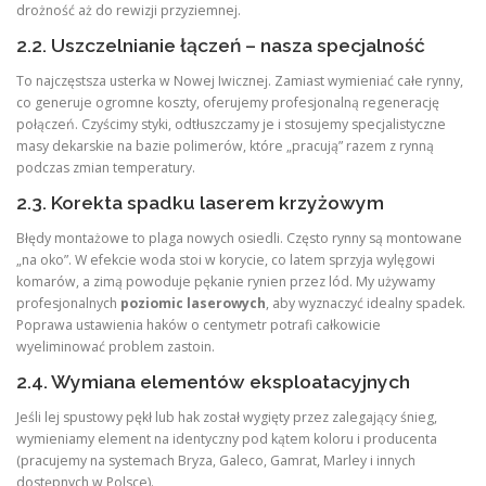
drożność aż do rewizji przyziemnej.
2.2. Uszczelnianie łączeń – nasza specjalność
To najczęstsza usterka w Nowej Iwicznej. Zamiast wymieniać całe rynny,
co generuje ogromne koszty, oferujemy profesjonalną regenerację
połączeń. Czyścimy styki, odtłuszczamy je i stosujemy specjalistyczne
masy dekarskie na bazie polimerów, które „pracują” razem z rynną
podczas zmian temperatury.
2.3. Korekta spadku laserem krzyżowym
Błędy montażowe to plaga nowych osiedli. Często rynny są montowane
„na oko”. W efekcie woda stoi w korycie, co latem sprzyja wylęgowi
komarów, a zimą powoduje pękanie rynien przez lód. My używamy
profesjonalnych
poziomic laserowych
, aby wyznaczyć idealny spadek.
Poprawa ustawienia haków o centymetr potrafi całkowicie
wyeliminować problem zastoin.
2.4. Wymiana elementów eksploatacyjnych
Jeśli lej spustowy pękł lub hak został wygięty przez zalegający śnieg,
wymieniamy element na identyczny pod kątem koloru i producenta
(pracujemy na systemach Bryza, Galeco, Gamrat, Marley i innych
dostępnych w Polsce).