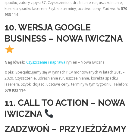
spadku, zatory z pyłu S7. Czyszczenie, udrażnianie rur, uszczelnianie,
korekta spadku laserem. Szybkie terminy, uczciwe ceny. Zadzwoń:
570
933 114
10. WERSJA GOOGLE
BUSINESS – NOWA IWICZNA
Nagłówek:
Czyszczenie i naprawa
rynien – Nowa Iwiczna
Opis:
Specjalizujemy się w rynnach PCV montowanych w latach 2015–
2020. Czyszczenie, udrażnianie rur, uszczelnianie, korekta spadku
laserem. Szybki dojazd, uczciwe ceny, terminy w tym tygodniu. Telefon:
570 933 114
11. CALL TO ACTION – NOWA
IWICZNA
ZADZWOŃ – PRZYJEŻDŻAMY