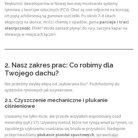
Większość deweloperów w Nowej Iwicznej montowała systemy
rynnowe z tworzyw sztucznych (PCV). Choć są one odporne na korozję,
ich piętą achillesową są gumowe uszczelki. Po około 7–8 latach
ekspozycji na słońce, mróz i chemię z opadów, guma
parcieje i traci
elastyczność
. Efekt? Woda zamiast płynąć do rury, zaczyna kapać na
elewację w miejscach łączeń.
2. Nasz zakres prac: Co robimy dla
Twojego dachu?
Nie jesteśmy zwykłą ekipą od „wybierania liści”. Podchodzimy do
systemów rynnowych jak inżynierowie.
2.1. Czyszczenie mechaniczne i płukanie
ciśnieniowe
Usuwamy nie tylko liście, ale przede wszystkim wspomniany osad
mineralny (pył z S7). Używamy metod, które nie rysują wnętrza rynien, co
zapobiega szybszemu osadzaniu się brudu w przyszłości. Następnie
przeprowadzamy
płukanie pionów spustowych
, sprawdzając