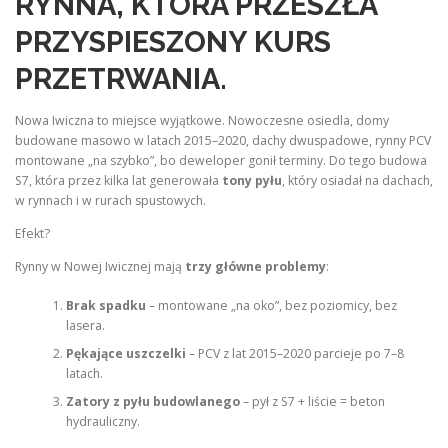
RYNNA, KTÓRA PRZESZŁA
PRZYSPIESZONY KURS
PRZETRWANIA.
Nowa Iwiczna to miejsce wyjątkowe. Nowoczesne osiedla, domy
budowane masowo w latach 2015–2020, dachy dwuspadowe, rynny PCV
montowane „na szybko”, bo deweloper gonił terminy. Do tego budowa
S7, która przez kilka lat generowała
tony pyłu
, który osiadał na dachach,
w rynnach i w rurach spustowych.
Efekt?
Rynny w Nowej Iwicznej mają
trzy główne problemy
:
Brak spadku
– montowane „na oko”, bez poziomicy, bez
lasera.
Pękające uszczelki
– PCV z lat 2015–2020 parcieje po 7–8
latach.
Zatory z pyłu budowlanego
– pył z S7 + liście = beton
hydrauliczny.