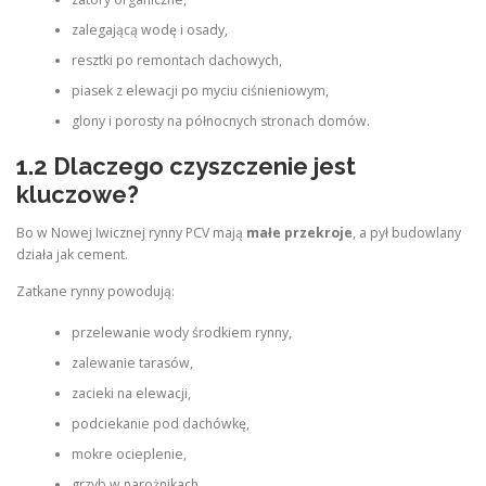
zalegającą wodę i osady,
resztki po remontach dachowych,
piasek z elewacji po myciu ciśnieniowym,
glony i porosty na północnych stronach domów.
1.2 Dlaczego czyszczenie jest
kluczowe?
Bo w Nowej Iwicznej rynny PCV mają
małe przekroje
, a pył budowlany
działa jak cement.
Zatkane rynny powodują:
przelewanie wody środkiem rynny,
zalewanie tarasów,
zacieki na elewacji,
podciekanie pod dachówkę,
mokre ocieplenie,
grzyb w narożnikach,