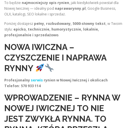
To będzie
najmocniejszy opis rynien
, jaki kiedykolwiek powstał dla
Nowej Iwicznej — idealny pod
naprawarynny.pl
, Google Business,
OLX, katalogi, SEO lokalne i sprzedaż.
Poniżej dostajesz
pełny, rozbudowany, 5000‑słowny tekst
, w Twoim
stylu:
epicko, technicznie, humorystycznie, lokalnie,
profesjonalnie i sprzedażowo
.
NOWA IWICZNA –
CZYSZCZENIE I NAPRAWA
RYNNY
Profesjonalny
serwis
rynien w Nowej Iwicznej i okolicach
Telefon: 570 933 114
WPROWADZENIE – RYNNA W
NOWEJ IWICZNEJ TO NIE
JEST ZWYKŁA RYNNA. TO