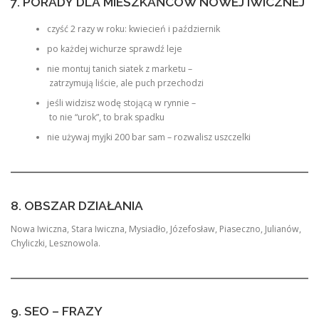
7. PORADY DLA MIESZKAŃCÓW NOWEJ IWICZNEJ
czyść 2 razy w roku: kwiecień i październik
po każdej wichurze sprawdź leje
nie montuj tanich siatek z marketu –
zatrzymują liście, ale puch przechodzi
jeśli widzisz wodę stojącą w rynnie –
to nie “urok”, to brak spadku
nie używaj myjki 200 bar sam – rozwalisz uszczelki
8. OBSZAR DZIAŁANIA
Nowa Iwiczna, Stara Iwiczna, Mysiadło, Józefosław, Piaseczno, Julianów,
Chyliczki, Lesznowola.
9. SEO – FRAZY