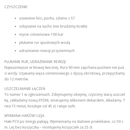
CZYSZCZENIE
usuwanie liści, puchu, szlamu z S7
odsysanie na sucho (nie brudzimy kostki)
mycie ciśnieniowe 100 bar
płukanie rur spustowych wodą
udrażnianie rewizji przyziemnych
PŁUKANIE RUR, UDRAŻNIANIE REWIZJI
Najważniejsze w Nowej Iwicznej. Rura 90 mm zapchana puchem nie puś
ci wody. Używamy węża ciśnieniowego z dyszą obrotową, przepychamy
do 12 metrów.
USZCZELNIANIE ŁĄCZEŃ
To numer 1 w zgłoszeniach. Zdejmujemy obejmę, czyścimy starą uszczel
kę, zakładamy nową EPDM, smarujemy silikonem dekarskim, składamy. T
rwa 15 minut, kosztuje od 45 zł, ratuje sufit.
WYMIANA HAKÓW I LEJA
Haki PCV po śniegu pękają. Wymieniamy na stalowe powlekane, co 50 c
m. Lej bez koszyczka – montujemy koszyczek za 25 zł.