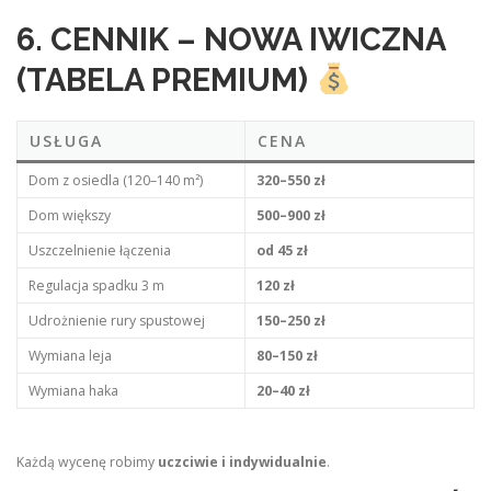
6. CENNIK – NOWA IWICZNA
(TABELA PREMIUM)
USŁUGA
CENA
Dom z osiedla (120–140 m²)
320–550 zł
Dom większy
500–900 zł
Uszczelnienie łączenia
od 45 zł
Regulacja spadku 3 m
120 zł
Udrożnienie rury spustowej
150–250 zł
Wymiana leja
80–150 zł
Wymiana haka
20–40 zł
Każdą wycenę robimy
uczciwie i indywidualnie
.