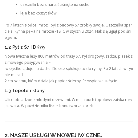
uszczelki bez smaru, ściśnięte na sucho
leje bez koszyczków
Po 7 latach słońce, mróz i pył z budowy S7 zrobiły swoje. Uszczelka spar
ciała. Rynna pękła na mrozie -18°C w styczniu 2024. Hak się ugiął pod śni
egiem.
1.2 Pył z S7 i DK79
Nowa Iwiczna leży 800 metrów od trasy S7. Pył drogowy, sadza, piasek z
zimowego posypywania –
wszystko ląduje na dachu. Deszcz spłukuje to do rynny. Po 2 latach w ryn
nie masz 1–
2 cm szlamu, który działa jak papier ścierny. Przyspiesza zużycie.
1.3 Topole i klony
Ulice obsadzone młodymi drzewami. W maju puch topolowy zatyka rury
jak wata. W październiku liście klonu tworzą korek.
2. NASZE USŁUGI W NOWEJ IWICZNEJ