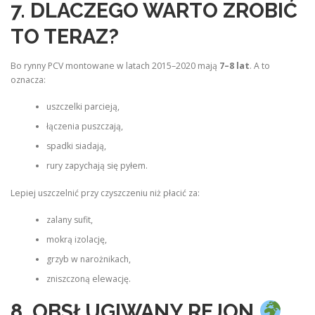
7. DLACZEGO WARTO ZROBIĆ
TO TERAZ?
Bo rynny PCV montowane w latach 2015–2020 mają
7–8 lat
. A to
oznacza:
uszczelki parcieją,
łączenia puszczają,
spadki siadają,
rury zapychają się pyłem.
Lepiej uszczelnić przy czyszczeniu niż płacić za:
zalany sufit,
mokrą izolację,
grzyb w narożnikach,
zniszczoną elewację.
8. OBSŁUGIWANY REJON