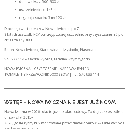
dom większy: 500–900 zł
uszczelnienie: od 45 zł
regulacja spadku 3 m: 120 zł
Dlaczego warto teraz: w Nowej Iwicznej po 7–
8 latach uszczelki PCV parcieją. Lepiej uszczelnić przy czyszczeniu niż pła
cić za zalany sufit.
Rejon: Nowa Iwiczna, Stara Iwiczna, Mysiadło, Piaseczno.
570 933 114 – szybka wycena, terminy w tym tygodniu.
NOWA IWICZNA – CZYSZCZENIE I NAPRAWA RYNIEN –
KOMPLETNY PRZEWODNIK 5000 SŁÓW | Tel. 570 933 114
WSTĘP – NOWA IWICZNA NIE JEST JUŻ NOWA
Nowa Iwiczna w 2026 roku to już nie plac budowy. To dojrzałe osiedle d
omów z lat 2015–
2020, gdzie rynny PCV montowane przez deweloperów właśnie wchodz
ą w krytyczny wiek. 7–