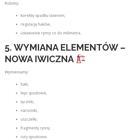
Robimy:
korektę spadku laserem,
regulację haków,
ustawienie rynny co do milimetra.
5. WYMIANA ELEMENTÓW –
NOWA IWICZNA
Wymieniamy:
haki,
leje spustowe,
łączniki,
narożniki,
uszczelki,
fragmenty rynny,
rury spustowe.