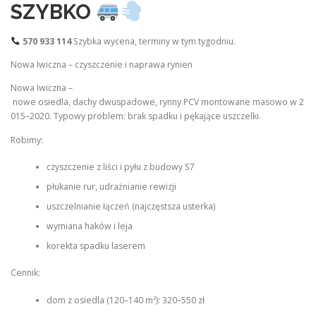
SZYBKO
570 933 114
Szybka wycena, terminy w tym tygodniu.
Nowa Iwiczna – czyszczenie i naprawa rynien
Nowa Iwiczna –
nowe osiedla, dachy dwuspadowe, rynny PCV montowane masowo w 2
015–2020. Typowy problem: brak spadku i pękające uszczelki.
Robimy:
czyszczenie z liści i pyłu z budowy S7
płukanie rur, udrażnianie rewizji
uszczelnianie łączeń (najczęstsza usterka)
wymiana haków i leja
korekta spadku laserem
Cennik:
dom z osiedla (120–140 m²): 320–550 zł