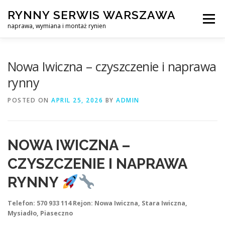
Skip
RYNNY SERWIS WARSZAWA
to
Menu
content
naprawa, wymiana i montaż rynien
CZYSZCZENIE PROFESJONALNA NAPRAWA, WYMIANA I MO
Nowa Iwiczna – czyszczenie i naprawa
rynny
CENNIK
SERWIS RYNNY WARSZAWA
KONTAKT
POSTED ON
APRIL 25, 2026
BY
ADMIN
NOWA IWICZNA –
CZYSZCZENIE I NAPRAWA
RYNNY
Telefon: 570 933 114
Rejon: Nowa Iwiczna, Stara Iwiczna,
Mysiadło, Piaseczno