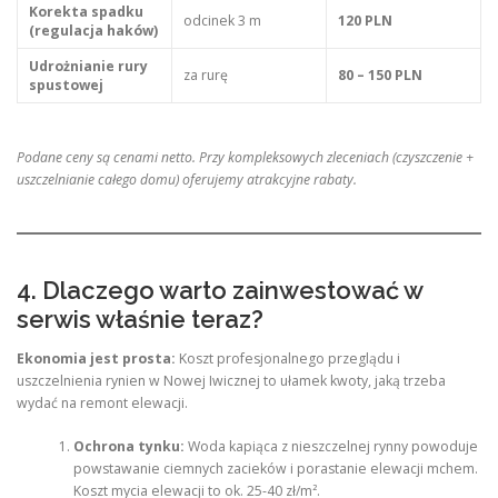
Korekta spadku
odcinek 3 m
120 PLN
(regulacja haków)
Udrożnianie rury
za rurę
80 – 150 PLN
spustowej
Podane ceny są cenami netto. Przy kompleksowych zleceniach (czyszczenie +
uszczelnianie całego domu) oferujemy atrakcyjne rabaty.
4. Dlaczego warto zainwestować w
serwis właśnie teraz?
Ekonomia jest prosta:
Koszt profesjonalnego przeglądu i
uszczelnienia rynien w Nowej Iwicznej to ułamek kwoty, jaką trzeba
wydać na remont elewacji.
Ochrona tynku:
Woda kapiąca z nieszczelnej rynny powoduje
powstawanie ciemnych zacieków i porastanie elewacji mchem.
Koszt mycia elewacji to ok. 25-40 zł/m².