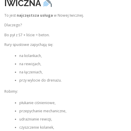
IWICZNA
To jest
najczęstsza usługa
w Nowej Iwicznej.
Dlaczego?
Bo pył z S7 + liście = beton.
Rury spustowe zapychają się:
na kolankach,
na rewizjach,
na łączeniach,
przy wylocie do drenażu.
Robimy:
płukanie ciśnieniowe,
przepychanie mechaniczne,
udrażnianie rewizji,
czyszczenie kolanek,