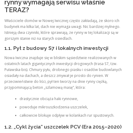
rynny wymagają serwisu właśnie
TERAZ?
Właściciele domów w Nowej Iwicznej często zakładają, że skoro ich
budynek ma kilka lat, dach nie wymaga uwagi. Nic bardziej mylnego.
Istnieją dwa czynniki, które sprawiają, że rynny w tej lokalizacji są w
gorszym stanie niż na starych osiedlach.
1.1. Pył z budowy S7 i lokalnych inwestycji
Nowa Iwiczna znajduje się w bliskim sąsiedztwie realizowanych w
ostatnich latach gigantycznych inwestycji drogowych (trasa S7, tzw.
Puławska-bis). Chmury pyłu, drobnego piasku i osadów budowlanych
osiadały na dachach, a deszcz zmywał je prosto do rynien. W
przeciwieństwie do liści, pył ten tworzy na dnie rynny ciężką,
przypominającą beton „szlamową masę”, która:
drastycznie obciąża haki rynnowe,
powoduje mikrouszkodzenia uszczelek,
całkowicie blokuje odpływ w kolankach rur spustowych.
1.2. „Cykl życia” uszczelek PCV (Era 2015–2020)