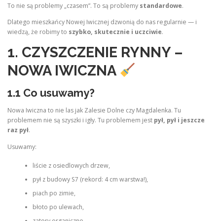
To nie są problemy „czasem”. To są problemy
standardowe
.
Dlatego mieszkańcy Nowej Iwicznej dzwonią do nas regularnie — i
wiedzą, że robimy to
szybko, skutecznie i uczciwie
.
1. CZYSZCZENIE RYNNY –
NOWA IWICZNA
1.1 Co usuwamy?
Nowa Iwiczna to nie las jak Zalesie Dolne czy Magdalenka. Tu
problemem nie są szyszki i igły. Tu problemem jest
pył, pył i jeszcze
raz pył
.
Usuwamy:
liście z osiedlowych drzew,
pył z budowy S7 (rekord: 4 cm warstwa!),
piach po zimie,
błoto po ulewach,
zatory organiczne,