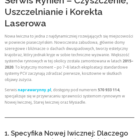
Serwis Rynien – Czyszczenie,
Uszczelnianie i Korekta
Laserowa
Nowa Iwiczna to jedna z najdynamiczniej rozwijających się miejscowości
w powiecie piaseczyńskim. Nowoczesna zabudowa, głównie domy
szeregowe i bliźniacze o dachach dwuspadowych, tworzy estetyczny
krajobraz, który jednak kryje w sobie techniczne wyzwanie. Większość
systemów rynnowych w tej okolicy została zamontowana w latach
2015–
2020
. To krytyczny moment – po 7–8 latach eksploatacji standardowe
systemy PCV zaczynają zdradzać pierwsze, kosztowne w skutkach
objawy zużycia.
Serwis
naprawarynny.pl
, dostępny pod numerem
570 933 114
,
specjalizuje się w przywracaniu sprawności systemom rynnowym w
Nowej Iwicznej, Starej Iwicznej oraz Mysiadle.
1. Specyfika Nowej Iwicznej: Dlaczego