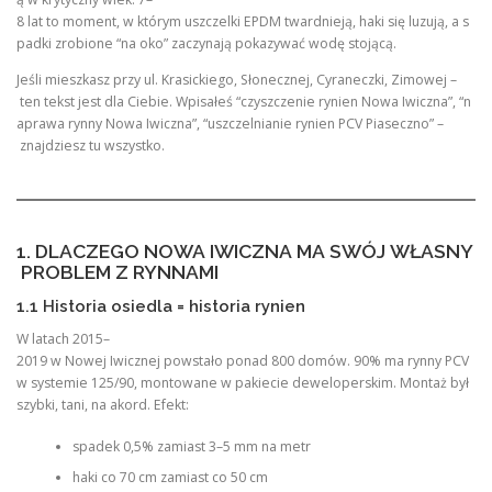
8 lat to moment, w którym uszczelki EPDM twardnieją, haki się luzują, a s
padki zrobione “na oko” zaczynają pokazywać wodę stojącą.
Jeśli mieszkasz przy ul. Krasickiego, Słonecznej, Cyraneczki, Zimowej –
ten tekst jest dla Ciebie. Wpisałeś “czyszczenie rynien Nowa Iwiczna”, “n
aprawa rynny Nowa Iwiczna”, “uszczelnianie rynien PCV Piaseczno” –
znajdziesz tu wszystko.
1. DLACZEGO NOWA IWICZNA MA SWÓJ WŁASNY
PROBLEM Z RYNNAMI
1.1 Historia osiedla = historia rynien
W latach 2015–
2019 w Nowej Iwicznej powstało ponad 800 domów. 90% ma rynny PCV
w systemie 125/90, montowane w pakiecie deweloperskim. Montaż był
szybki, tani, na akord. Efekt:
spadek 0,5% zamiast 3–5 mm na metr
haki co 70 cm zamiast co 50 cm