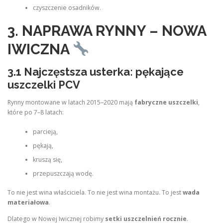
czyszczenie osadników.
3. NAPRAWA RYNNY – NOWA
IWICZNA
3.1 Najczęstsza usterka: pękające
uszczelki PCV
Rynny montowane w latach 2015–2020 mają
fabryczne uszczelki
,
które po 7–8 latach:
parcieją,
pękają,
kruszą się,
przepuszczają wodę.
To nie jest wina właściciela. To nie jest wina montażu. To jest
wada
materiałowa
.
Dlatego w Nowej Iwicznej robimy
setki uszczelnień rocznie
.