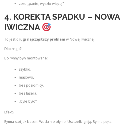
zero „panie, wyszło więcej”.
4. KOREKTA SPADKU – NOWA
IWICZNA
To jest
drugi najczęstszy problem
w Nowej Iwicznej.
Dlaczego?
Bo rynny były montowane:
szybko,
masowo,
bez poziomicy,
bez lasera,
„byle było”.
Efekt?
Rynna stoi jak basen. Woda nie płynie. Uszczelki gniją. Rynna pęka.