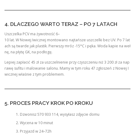
4. DLACZEGO WARTO TERAZ – PO 7 LATACH
Uszczelka PCV ma żywotność 6–
10 lat. W Nowej Iwicznej montowano najtańsze uszczelki bez UV. Po 7 lat
ach są twarde jak plastik. Pierwszy mróz -15°C i pęka. Woda kapie na weł
nę, na płytę GK, na podłogę.
Lepiej zapłacić 45 zł za uszczelnienie przy czyszczeniu niż 3 200 zł za nap
rawę sufitu i malowanie salonu. Mamy w tym roku 47 zgłoszeń z Nowej I
wicznej właśnie z tym problemem.
5. PROCES PRACY KROK PO KROKU
Dzwonisz 570 933 114, wysyłasz zdjęcie domu
Wycena w 10 minut
Przyjazd w 24–72h