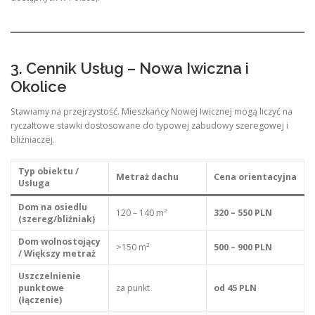
3. Cennik Usług – Nowa Iwiczna i
Okolice
Stawiamy na przejrzystość. Mieszkańcy Nowej Iwicznej mogą liczyć na
ryczałtowe stawki dostosowane do typowej zabudowy szeregowej i
bliźniaczej.
Typ obiektu /
Metraż dachu
Cena orientacyjna
Usługa
Dom na osiedlu
120 – 140 m²
320 – 550 PLN
(szereg/bliźniak)
Dom wolnostojący
>150 m²
500 – 900 PLN
/ Większy metraż
Uszczelnienie
punktowe
za punkt
od 45 PLN
(łączenie)