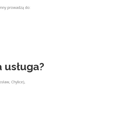
rynny prowadzą do:
ta usługa?
osław, Chylice),