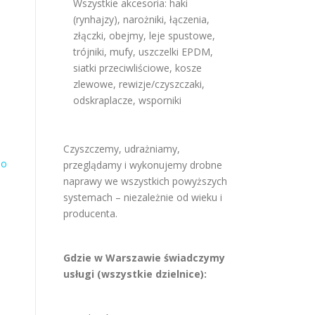
Wszystkie akcesoria: haki
(rynhajzy), narożniki, łączenia,
złączki, obejmy, leje spustowe,
trójniki, mufy, uszczelki EPDM,
siatki przeciwliściowe, kosze
zlewowe, rewizje/czyszczaki,
odskraplacze, wsporniki
Czyszczemy, udrażniamy,
no
przeglądamy i wykonujemy drobne
naprawy we wszystkich powyższych
systemach – niezależnie od wieku i
producenta.
Gdzie w Warszawie świadczymy
usługi (wszystkie dzielnice):