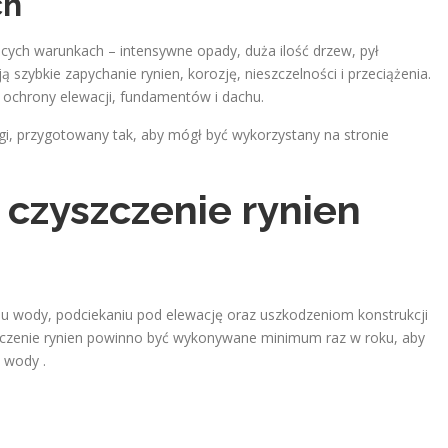
ch
ych warunkach – intensywne opady, duża ilość drzew, pył
zybkie zapychanie rynien, korozję, nieszczelności i przeciążenia.
o ochrony elewacji, fundamentów i dachu.
ugi, przygotowany tak, aby mógł być wykorzystany na stronie
– czyszczenie rynien
u wody, podciekaniu pod elewację oraz uszkodzeniom konstrukcji
szczenie rynien powinno być wykonywane minimum raz w roku, aby
 wody .