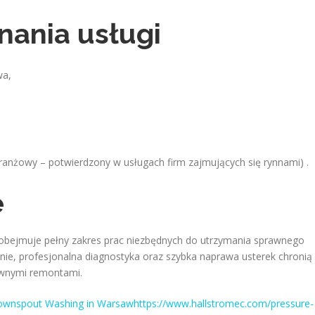
nania usługi
wa,
anżowy – potwierdzony w usługach firm zajmujących się rynnami) .
e
obejmuje pełny zakres prac niezbędnych do utrzymania sprawnego
ie, profesjonalna diagnostyka oraz szybka naprawa usterek chronią
ownymi remontami.
ownspout Washing in Warsawhttps://www.hallstromec.com/pressure-