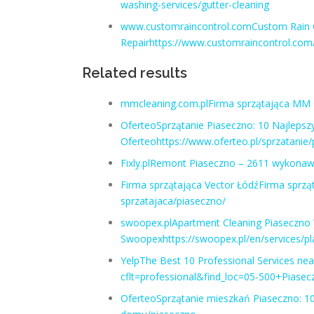
washing-services/gutter-cleaning
www.customraincontrol.comCustom Rain Co
Repairhttps://www.customraincontrol.com
Related results
mmcleaning.com.plFirma sprzątająca MM C
OferteoSprzątanie Piaseczno: 10 Najlepsz
Oferteohttps://www.oferteo.pl/sprzatanie
Fixly.plRemont Piaseczno – 2611 wykonawcó
Firma sprzątająca Vector ŁódźFirma sprząta
sprzatajaca/piaseczno/
swoopex.plApartment Cleaning Piaseczno 
Swoopexhttps://swoopex.pl/en/services/p
YelpThe Best 10 Professional Services ne
cflt=professional&find_loc=05-500+Piasec
OferteoSprzątanie mieszkań Piaseczno: 10