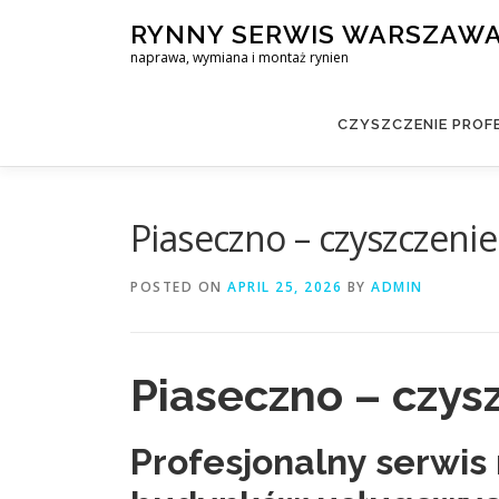
Skip
RYNNY SERWIS WARSZAW
to
naprawa, wymiana i montaż rynien
content
CZYSZCZENIE PROF
Piaseczno – czyszczeni
POSTED ON
APRIL 25, 2026
BY
ADMIN
Piaseczno – czys
Profesjonalny serwis