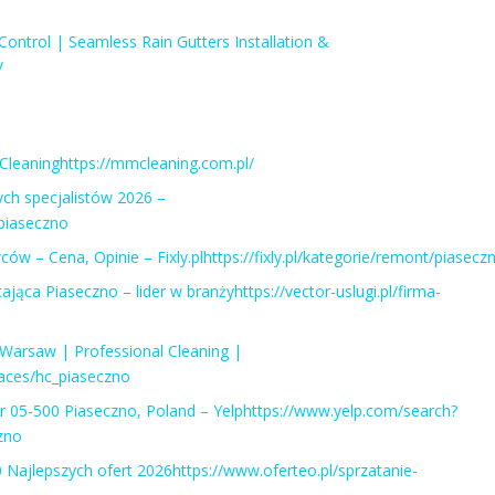
ntrol | Seamless Rain Gutters Installation &
/
leaninghttps://mmcleaning.com.pl/
ych specjalistów 2026 –
/piaseczno
w – Cena, Opinie – Fixly.plhttps://fixly.pl/kategorie/remont/piasecz
jąca Piaseczno – lider w branżyhttps://vector-uslugi.pl/firma-
Warsaw | Professional Cleaning |
laces/hc_piaseczno
ar 05-500 Piaseczno, Poland – Yelphttps://www.yelp.com/search?
zno
 Najlepszych ofert 2026https://www.oferteo.pl/sprzatanie-