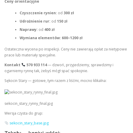
Ceny orientacyjne
Czyszczenie rynien:
od
300 zł
Udrożnienie rur:
od
150 zł
Naprawy:
od
400 zł
Wymiana elementów:
600–1200 zł
Ostateczna wycena po inspekcji. Ceny nie zawierają opłat za nietypowe
prace lub materiały specjalne.
Kontakt
570 933 114
— dzwoń, przyjedziemy, sprawdzimy i
ogarniemy rynnę tak, żebyś mógł spać spokojnie.
Sękocin Stary — gotowe, tym razem z liśćmi, mocno klikalna:
sekocin_stary_rynny_final.jpg
Wersja czysta do grup:
sekocin_stary_base.jpg
Teksty — kopiuj-wklej: