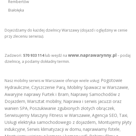
Rembertów
Białołęka
Dojeżdżamy do każdej dzielnicy Warszawy (dojazd i oględziny w cenie
przy zleceniu serwisu).
www.naprawarynny.pl
Zadzwoń:
570 933 114
lub wejdź na
– podaj
dzielnicę, a podamy dokładny termin.
Pogotowie
Nasz mobilny serwis w Warszawie oferuje wiele usług:
Hydrauliczne
Czyszczenie Parą
Mobilny Spawacz w Warszawie
,
,
,
Awaryjne naprawy Furtek i Bram
Naprawy Samochodów z
,
Dojazdem
Warsztat mobilny
Naprawa i serwis jacuzzi oraz
,
,
wanien SPA
Poszukiwanie zgubionych złotych obrączek
,
,
Serwisujemy Maszyny Fitness w Warszawie
Agencja SEO
Taxi
,
,
,
Usługi elektryka samochodowego z dojazdem
,
Montujemy płyty
indukcyjne
Serwis klimatyzacji w domu
naprawiamy fotele
,
,
,