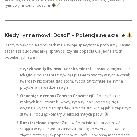
rynnowymi komandosami!
Kiedy rynna mówi „Dość!” – Potencjalne awarie
Dachy w Sękocinie i okolicach mają swoje specyficzne problemy. Zanim
zaczniesz budować arkę, sprawdź, czy nie dopadła Cię jedna z tych
popularnych awarii:
Szyszkowo-igliwiowy “Korek Śmierci”:
Sosny są piękne, ale
ich igły w połączeniu z żywicą i piaskiem tworzą w rynnie korek
twardszy niż zbroja gladiatora. Woda zatrzymuje się, rynna
przybiera na wadze, i nagle…
Opadnięcie rynny (Zemsta Grawitacji):
Pod ciężarem
mokrych liści, szyszek i wody, rynajzy (haki) poddają się i
wyginają. Rynna traci spadek, a woda stoi w niej jak w zepsutym
stawie, hodując komary wielkości małych psów.
Rozstrzelone złącza:
Zima w Sękocinie lubi przymrozić.
Stojąca w rynnie woda zamarza, lód się rozszerza i…
TRACH!
–
złączki strzelają jak popcorn w mikrofali, a wiosną masz z dachu