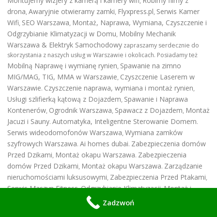
Montujemy wizjery z kamerą i kamery wifi
Robimy filmy z
,
drona
Awaryjnie otwieramy zamki
Flyxpress.pl
Serwis Kamer
,
,
,
Wifi
SEO Warszawa
Montaż, Naprawa, Wymiana, Czyszczenie i
,
,
Odgrzybianie Klimatyzacji w Domu
Mobilny Mechanik
,
Warszawa & Elektryk Samochodowy
zapraszamy serdecznie do
skorzystania z naszych usług w Warszawie i okolicach. Posiadamy też
Mobilną Naprawę i wymianę rynien
Spawanie na zimno
,
MIG/MAG, TIG, MMA w Warszawie
Czyszczenie Laserem w
,
Warszawie
Czyszczenie naprawa, wymiana i montaż rynien
.
,
Usługi szlifierką kątową z Dojazdem
Spawanie i Naprawa
,
Kontenerów
Ogrodnik Warszawa
Spawacz z Dojazdem
Montaż
,
,
,
Jacuzi i Sauny
Automatyka, Inteligentne Sterowanie Domem
.
.
Serwis wideodomofonów Warszawa
Wymiana zamków
,
szyfrowych Warszawa
Ai homes dubai
Zabezpieczenia domów
.
.
Przed Dzikami
Montaż okapu Warszawa
Zabezpieczenia
,
.
domów Przed Dzikami
Montaż okapu Warszawa
Zarządzanie
,
.
nieruchomościami luksusowymi
Zabezpieczenia Przed Ptakami
,
,
Serwis Maszyn Fitness
Odgrzybianie Klimatyzacji
Montaż i
,
,
Wymiana kratek wentylacyjnych
Serwis Techniczny
,
Zadzwoń
Nieruchomości Premium
Profesjonalny Komik i Stand-uper
,