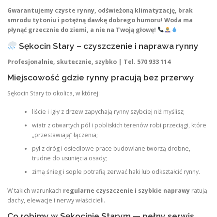
Gwarantujemy czyste rynny, odświeżoną klimatyzację, brak
smrodu tytoniu i potężną dawkę dobrego humoru! Woda ma
płynąć grzecznie do ziemi, a nie na Twoją głowę!
Sękocin Stary – czyszczenie i naprawa rynny
Profesjonalnie, skutecznie, szybko | Tel. 570 933 114
Miejscowość gdzie rynny pracują bez przerwy
Sękocin Stary to okolica, w której:
liście i igły z drzew zapychają rynny szybciej niż myślisz;
wiatr z otwartych pól i pobliskich terenów robi przeciągi, które
„przestawiają” łączenia;
pył z dróg i osiedlowe prace budowlane tworzą drobne,
trudne do usunięcia osady;
zimą śnieg i sople potrafią zerwać haki lub odkształcić rynny.
W takich warunkach
regularne czyszczenie i szybkie naprawy
ratują
dachy, elewacje i nerwy właścicieli.
Co robimy w Sękocinie Starym — pełny serwis