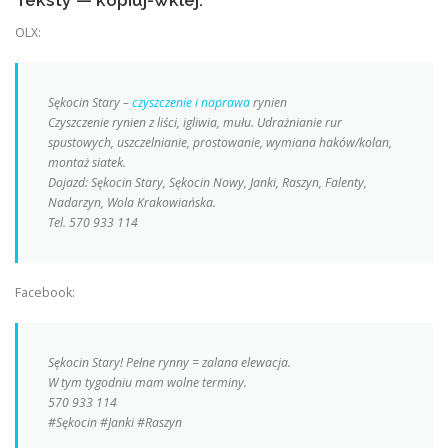
OLX:
Sękocin Stary –
czyszczenie i naprawa
rynien
Czyszczenie rynien z liści, igliwia, mułu. Udrażnianie rur
spustowych, uszczelnianie, prostowanie, wymiana haków/kolan,
montaż siatek.
Dojazd: Sękocin Stary, Sękocin Nowy, Janki, Raszyn, Falenty,
Nadarzyn, Wola Krakowiańska.
Tel. 570 933 114
Facebook:
Sękocin Stary! Pełne rynny = zalana elewacja.
W tym tygodniu mam wolne terminy.
570 933 114
#Sękocin #Janki #Raszyn