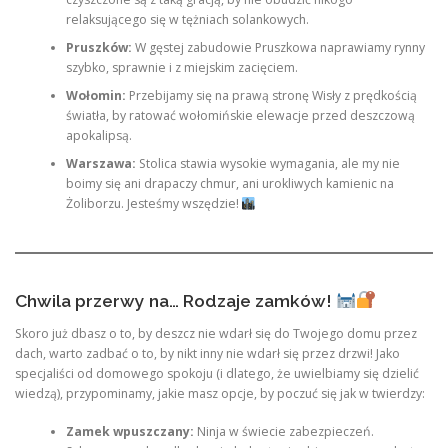
relaksującego się w tężniach solankowych.
Pruszków:
W gęstej zabudowie Pruszkowa naprawiamy rynny
szybko, sprawnie i z miejskim zacięciem.
Wołomin:
Przebijamy się na prawą stronę Wisły z prędkością
światła, by ratować wołomińskie elewacje przed deszczową
apokalipsą.
Warszawa:
Stolica stawia wysokie wymagania, ale my nie
boimy się ani drapaczy chmur, ani urokliwych kamienic na
Żoliborzu. Jesteśmy wszędzie!
Chwila przerwy na… Rodzaje zamków!
Skoro już dbasz o to, by deszcz nie wdarł się do Twojego domu przez
dach, warto zadbać o to, by nikt inny nie wdarł się przez drzwi! Jako
specjaliści od domowego spokoju (i dlatego, że uwielbiamy się dzielić
wiedzą), przypominamy, jakie masz opcje, by poczuć się jak w twierdzy:
Zamek wpuszczany:
Ninja w świecie zabezpieczeń.