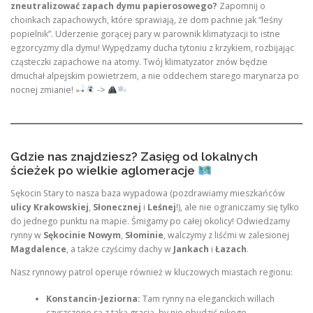
zneutralizować zapach dymu papierosowego?
Zapomnij o
choinkach zapachowych, które sprawiają, że dom pachnie jak “leśny
popielnik”. Uderzenie gorącej pary w parownik klimatyzacji to istne
egzorcyzmy dla dymu! Wypędzamy ducha tytoniu z krzykiem, rozbijając
cząsteczki zapachowe na atomy. Twój klimatyzator znów będzie
dmuchał alpejskim powietrzem, a nie oddechem starego marynarza po
nocnej zmianie!
->
Gdzie nas znajdziesz? Zasięg od lokalnych
ścieżek po wielkie aglomeracje
Sękocin Stary to nasza baza wypadowa (pozdrawiamy mieszkańców
ulicy Krakowskiej
,
Słonecznej
i
Leśnej
!), ale nie ograniczamy się tylko
do jednego punktu na mapie. Śmigamy po całej okolicy! Odwiedzamy
rynny w
Sękocinie Nowym
,
Słominie
, walczymy z liśćmi w zalesionej
Magdalence
, a także czyścimy dachy w
Jankach
i
Łazach
.
Nasz rynnowy patrol operuje również w kluczowych miastach regionu:
Konstancin-Jeziorna:
Tam rynny na eleganckich willach
czyszczone są z taką gracją, by nie obudzić nikogo