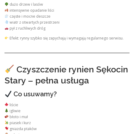
dużo drzew i lasów
intensywne opadanie liści
częste i mocne deszcze
wiatr z otwartych przestrzeni
pył z ruchliwych dróg
Efekt: rynny szybko się zapychają i wymagają regularnego serwisu.
Czyszczenie rynien Sękocin
Stary – pełna usługa
Co usuwamy?
liście
igliwie
błoto i muł
piasek i kurz
gniazda ptaków