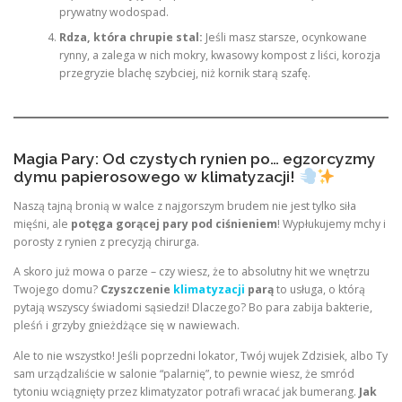
prywatny wodospad.
Rdza, która chrupie stal:
Jeśli masz starsze, ocynkowane
rynny, a zalega w nich mokry, kwasowy kompost z liści, korozja
przegryzie blachę szybciej, niż kornik starą szafę.
Magia Pary: Od czystych rynien po… egzorcyzmy
dymu papierosowego w klimatyzacji!
Naszą tajną bronią w walce z najgorszym brudem nie jest tylko siła
mięśni, ale
potęga gorącej pary pod ciśnieniem
! Wypłukujemy mchy i
porosty z rynien z precyzją chirurga.
A skoro już mowa o parze – czy wiesz, że to absolutny hit we wnętrzu
Twojego domu?
Czyszczenie
klimatyzacji
parą
to usługa, o którą
pytają wszyscy świadomi sąsiedzi! Dlaczego? Bo para zabija bakterie,
pleśń i grzyby gnieżdżące się w nawiewach.
Ale to nie wszystko! Jeśli poprzedni lokator, Twój wujek Zdzisiek, albo Ty
sam urządzaliście w salonie “palarnię”, to pewnie wiesz, że smród
tytoniu wciągnięty przez klimatyzator potrafi wracać jak bumerang.
Jak