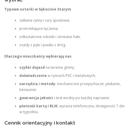
Typowe usterki w Sękocinie Starym
zatkane rynny i rury spustowe;
przeciekające łączenia;
odkształcone odcinki i zerwane haki;
osady z pyłu i piasku z dróg.
Dlaczego mieszkańcy wybierają nas
szybki dojazd
na terenie gminy;
doświadczenie
w rynnach PVC i metalowych;
narzędzia i metody
: mechaniczne przepychacze, płukanie,
lutowanie;
gwarancja jakości
i test wodny po każdej naprawie;
płatność kartą i BLIK
, wycena telefoniczna, dostępność 7 dni
w tygodniu.
Cennik orientacyjny i kontakt