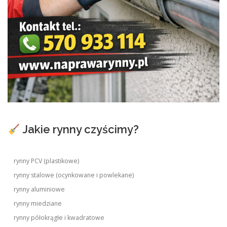
Jakie rynny czyścimy?
rynny PCV (plastikowe)
rynny stalowe (ocynkowane i powlekane)
rynny aluminiowe
rynny miedziane
rynny półokrągłe i kwadratowe