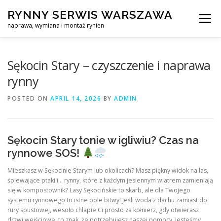
Skip
RYNNY SERWIS WARSZAWA
to
Menu
content
naprawa, wymiana i montaż rynien
CZYSZCZENIE PROFESJONALNA NAPRAWA, WYMIANA I MO
Sękocin Stary – czyszczenie i naprawa
rynny
CENNIK
SERWIS RYNNY WARSZAWA
KONTAKT
POSTED ON
APRIL 14, 2026
BY
ADMIN
Sękocin Stary tonie w igliwiu? Czas na
rynnowe SOS!
Mieszkasz w Sękocinie Starym lub okolicach? Masz piękny widok na las,
śpiewające ptaki i… rynny, które z każdym jesiennym wiatrem zamieniają
się w kompostownik? Lasy Sękocińskie to skarb, ale dla Twojego
systemu rynnowego to istne pole bitwy! Jeśli woda z dachu zamiast do
rury spustowej, wesoło chlapie Ci prosto za kołnierz, gdy otwierasz
drzwi wejściowe, to znak, że potrzebujesz naszej pomocy. Jesteśmy