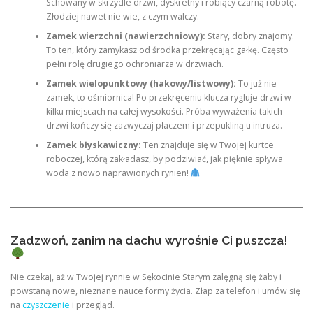
Schowany w skrzydle drzwi, dyskretny i robiący czarną robotę.
Złodziej nawet nie wie, z czym walczy.
Zamek wierzchni (nawierzchniowy):
Stary, dobry znajomy.
To ten, który zamykasz od środka przekręcając gałkę. Często
pełni rolę drugiego ochroniarza w drzwiach.
Zamek wielopunktowy (hakowy/listwowy):
To już nie
zamek, to ośmiornica! Po przekręceniu klucza rygluje drzwi w
kilku miejscach na całej wysokości. Próba wyważenia takich
drzwi kończy się zazwyczaj płaczem i przepukliną u intruza.
Zamek błyskawiczny:
Ten znajduje się w Twojej kurtce
roboczej, którą zakładasz, by podziwiać, jak pięknie spływa
woda z nowo naprawionych rynien!
Zadzwoń, zanim na dachu wyrośnie Ci puszcza!
Nie czekaj, aż w Twojej rynnie w Sękocinie Starym zalęgną się żaby i
powstaną nowe, nieznane nauce formy życia. Złap za telefon i umów się
na
czyszczenie
i przegląd.