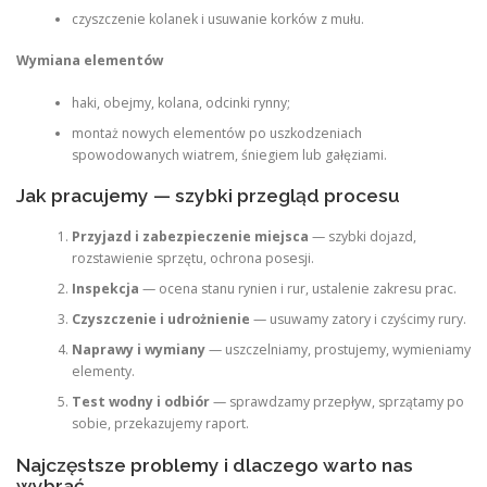
czyszczenie kolanek i usuwanie korków z mułu.
Wymiana elementów
haki, obejmy, kolana, odcinki rynny;
montaż nowych elementów po uszkodzeniach
spowodowanych wiatrem, śniegiem lub gałęziami.
Jak pracujemy — szybki przegląd procesu
Przyjazd i zabezpieczenie miejsca
— szybki dojazd,
rozstawienie sprzętu, ochrona posesji.
Inspekcja
— ocena stanu rynien i rur, ustalenie zakresu prac.
Czyszczenie i udrożnienie
— usuwamy zatory i czyścimy rury.
Naprawy i wymiany
— uszczelniamy, prostujemy, wymieniamy
elementy.
Test wodny i odbiór
— sprawdzamy przepływ, sprzątamy po
sobie, przekazujemy raport.
Najczęstsze problemy i dlaczego warto nas
wybrać