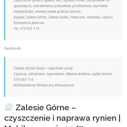
Czyszczenie rynien z igliwia, liści, szyszek i mułu. Udrażnianie rur
spustowych, uszczelnianie przecieków, prostowanie, wymiana
haków/kolan, montaż siatek przeciw liściom.
Dojazd: Zalesie Górne, Zalesie Dolne, Piaseczno, Ustanów, Chylice,
Konstancin-Jeziorna.
Tel. 570 933 114
Facebook:
Zalesie Górne! Sosny = zapchane rynny.
Czyszczę, udrażniam, naprawiam. Własna drabina, szybki termin.
570 933 114
#ZalesieGórne #Piaseczno #Konstancin
Zalesie Górne –
czyszczenie i naprawa rynien |