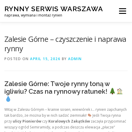
Skip
RYNNY SERWIS WARSZAWA
to
Menu
content
naprawa, wymiana i montaż rynien
CZYSZCZENIE PROFESJONALNA NAPRAWA, WYMIANA I MO
Zalesie Górne – czyszczenie i naprawa
rynny
CENNIK
SERWIS RYNNY WARSZAWA
KONTAKT
POSTED ON
APRIL 15, 2026
BY
ADMIN
Zalesie Górne: Twoje rynny toną w
igliwiu? Czas na rynnowy ratunek!
Witaj w Zalesiu Górnym – krainie sosen, wiewiórek i… rynien zapchanych
tak bardzo, że można by w nich sadzić ziemniaki!
Jeśli Twoja rynna
przy
ulicy Pionierów
czy
Koralowych Zakątków
zaczęła przypominać
wiszący ogród Semiramidy, a podczas deszczu elewacja „płacze”