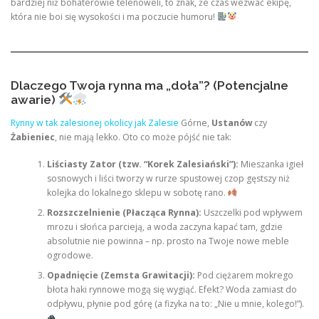
bardziej niż bohaterowie telenoweli, to znak, że czas wezwać ekipę,
która nie boi się wysokości i ma poczucie humoru!
Dlaczego Twoja rynna ma „doła”? (Potencjalne
awarie)
Rynny w tak zalesionej okolicy jak Zalesie
Górne,
Ustanów
czy
Żabieniec
, nie mają lekko. Oto co może pójść nie tak:
Liściasty Zator (tzw. “Korek Zalesiański”):
Mieszanka igieł
sosnowych i liści tworzy w rurze spustowej czop gęstszy niż
kolejka do lokalnego sklepu w sobotę rano.
Rozszczelnienie (Płacząca Rynna):
Uszczelki pod wpływem
mrozu i słońca parcieją, a woda zaczyna kapać tam, gdzie
absolutnie nie powinna – np. prosto na Twoje nowe meble
ogrodowe.
Opadnięcie (Zemsta Grawitacji):
Pod ciężarem mokrego
błota haki rynnowe mogą się wygiąć. Efekt? Woda zamiast do
odpływu, płynie pod górę (a fizyka na to: „Nie u mnie, kolego!”).