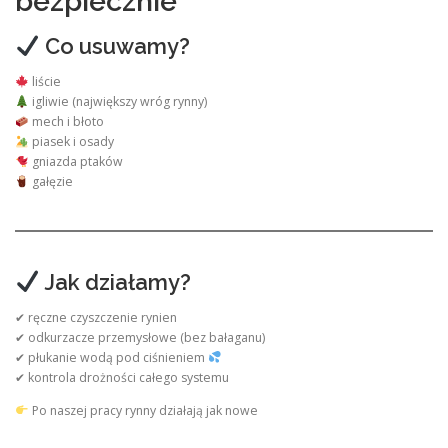
bezpiecznie
Co usuwamy?
liście
igliwie (największy wróg rynny)
mech i błoto
piasek i osady
gniazda ptaków
gałęzie
Jak działamy?
✔ ręczne czyszczenie rynien
✔ odkurzacze przemysłowe (bez bałaganu)
✔ płukanie wodą pod ciśnieniem
✔ kontrola drożności całego systemu
Po naszej pracy rynny działają jak nowe