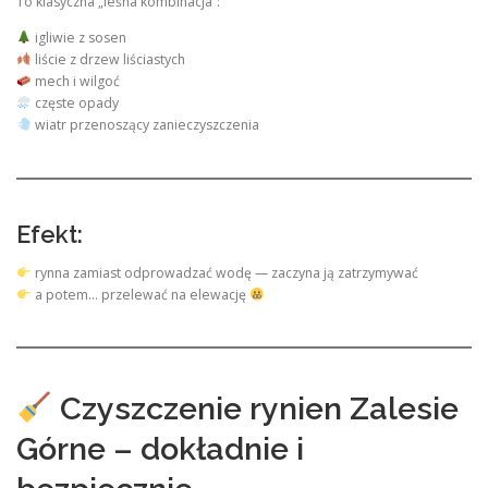
To klasyczna „leśna kombinacja”:
igliwie z sosen
liście z drzew liściastych
mech i wilgoć
częste opady
wiatr przenoszący zanieczyszczenia
Efekt:
rynna zamiast odprowadzać wodę — zaczyna ją zatrzymywać
a potem… przelewać na elewację
Czyszczenie rynien Zalesie
Górne – dokładnie i