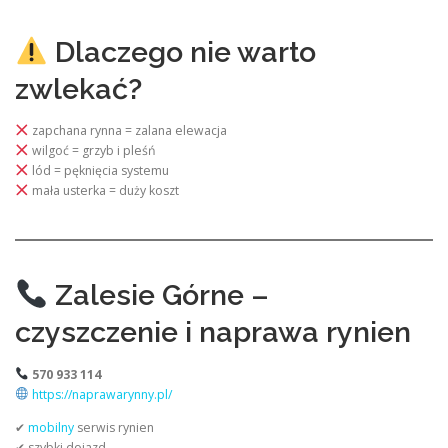
Dlaczego nie warto
zwlekać?
zapchana rynna = zalana elewacja
wilgoć = grzyb i pleśń
lód = pęknięcia systemu
mała usterka = duży koszt
Zalesie Górne –
czyszczenie i naprawa rynien
570 933 114
https://naprawarynny.pl/
✔
mobilny
serwis rynien
✔ szybki dojazd