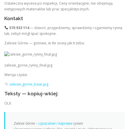
Ostateczna wycena po inspekcji. Ceny orientacyjne; nie obejmują
nietypowych materiałów lub prac specjalistycznych.
Kontakt
570 933 114
— dzwoń, przyjedziemy, sprawdzimy i ogarniemy rynnę
tak, żebyś mógł spać spokojnie.
Zalesie Górne — gotowe, w tle sosny jak trzeba:
zalesie_gorne_rynny_final.jpg
Wersja czysta:
zalesie_gorne_base.jpg
Teksty — kopiuj-wklej:
OLX:
Zalesie Górne –
czyszczenie i naprawa
rynien