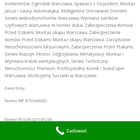
Kontenerów
Ogrodnik Warszawa
Spawacz z Dojazdem
Montaż
,
,
,
Jacuzi i Sauny
Automatyka, Inteligentne Sterowanie Domem
.
.
Serwis wideodomofonów Warszawa
Wymiana zamków
,
szyfrowych Warszawa
Ai homes dubai
Zabezpieczenia domów
.
.
Przed Dzikami
Montaż okapu Warszawa
Zabezpieczenia
,
.
domów Przed Dzikami
Montaż okapu Warszawa
Zarządzanie
,
.
nieruchomościami luksusowymi
Zabezpieczenia Przed Ptakami
,
,
Serwis Maszyn Fitness
Odgrzybianie Klimatyzacji
Montaż i
,
,
Wymiana kratek wentylacyjnych
Serwis Techniczny
,
Nieruchomości Premium
Profesjonalny Komik i Stand-uper
,
Warszawa
Montujemy Suszarki w Warszawie
,
.
Dane firmy:
Numer NIP 8792446683
Numer REGON 021161238
Zadzwoń
Ceidg
Mobilny Serwis
Firma przedsiębiorcy w
Konrad Wiśniewski -