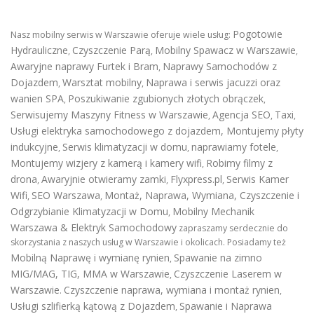
Pogotowie
Nasz mobilny serwis w Warszawie oferuje wiele usług:
Hydrauliczne
Czyszczenie Parą
Mobilny Spawacz w Warszawie
,
,
,
Awaryjne naprawy Furtek i Bram
Naprawy Samochodów z
,
Dojazdem
Warsztat mobilny
Naprawa i serwis jacuzzi oraz
,
,
wanien SPA
Poszukiwanie zgubionych złotych obrączek
,
,
Serwisujemy Maszyny Fitness w Warszawie
Agencja SEO
Taxi
,
,
,
Usługi elektryka samochodowego z dojazdem
,
Montujemy płyty
indukcyjne
Serwis klimatyzacji w domu
naprawiamy fotele
,
,
,
Montujemy wizjery z kamerą i kamery wifi
Robimy filmy z
,
drona
Awaryjnie otwieramy zamki
Flyxpress.pl
Serwis Kamer
,
,
,
Wifi
SEO Warszawa
Montaż, Naprawa, Wymiana, Czyszczenie i
,
,
Odgrzybianie Klimatyzacji w Domu
Mobilny Mechanik
,
Warszawa & Elektryk Samochodowy
zapraszamy serdecznie do
skorzystania z naszych usług w Warszawie i okolicach. Posiadamy też
Mobilną Naprawę i wymianę rynien
Spawanie na zimno
,
MIG/MAG, TIG, MMA w Warszawie
Czyszczenie Laserem w
,
Warszawie
Czyszczenie naprawa, wymiana i montaż rynien
.
,
Usługi szlifierką kątową z Dojazdem
Spawanie i Naprawa
,