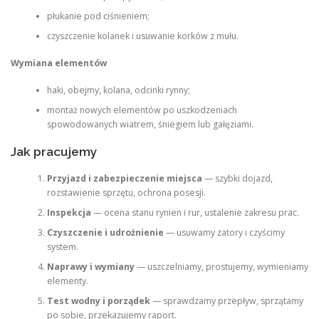
płukanie pod ciśnieniem;
czyszczenie kolanek i usuwanie korków z mułu.
Wymiana elementów
haki, obejmy, kolana, odcinki rynny;
montaż nowych elementów po uszkodzeniach
spowodowanych wiatrem, śniegiem lub gałęziami.
Jak pracujemy
Przyjazd i zabezpieczenie miejsca
— szybki dojazd,
rozstawienie sprzętu, ochrona posesji.
Inspekcja
— ocena stanu rynien i rur, ustalenie zakresu prac.
Czyszczenie i udrożnienie
— usuwamy zatory i czyścimy
system.
Naprawy i wymiany
— uszczelniamy, prostujemy, wymieniamy
elementy.
Test wodny i porządek
— sprawdzamy przepływ, sprzątamy
po sobie, przekazujemy raport.