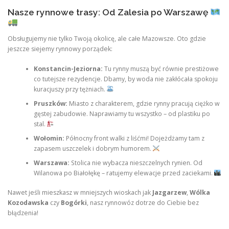
Nasze rynnowe trasy: Od Zalesia po Warszawę
Obsługujemy nie tylko Twoją okolicę, ale całe Mazowsze. Oto gdzie
jeszcze siejemy rynnowy porządek:
Konstancin-Jeziorna:
Tu rynny muszą być równie prestiżowe
co tutejsze rezydencje. Dbamy, by woda nie zakłócała spokoju
kuracjuszy przy tężniach.
Pruszków:
Miasto z charakterem, gdzie rynny pracują ciężko w
gęstej zabudowie. Naprawiamy tu wszystko – od plastiku po
stal.
Wołomin:
Północny front walki z liśćmi! Dojeżdżamy tam z
zapasem uszczelek i dobrym humorem.
Warszawa:
Stolica nie wybacza nieszczelnych rynien. Od
Wilanowa po Białołękę – ratujemy elewacje przed zaciekami.
Nawet jeśli mieszkasz w mniejszych wioskach jak
Jazgarzew
,
Wólka
Kozodawska
czy
Bogórki
, nasz rynnowóz dotrze do Ciebie bez
błądzenia!