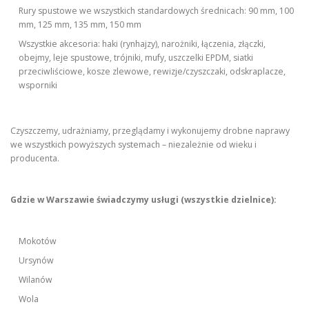
Rury spustowe we wszystkich standardowych średnicach: 90 mm, 100
mm, 125 mm, 135 mm, 150 mm
Wszystkie akcesoria: haki (rynhajzy), narożniki, łączenia, złączki,
obejmy, leje spustowe, trójniki, mufy, uszczelki EPDM, siatki
przeciwliściowe, kosze zlewowe, rewizje/czyszczaki, odskraplacze,
wsporniki
Czyszczemy, udrażniamy, przeglądamy i wykonujemy drobne naprawy
we wszystkich powyższych systemach – niezależnie od wieku i
producenta.
Gdzie w Warszawie świadczymy usługi (wszystkie dzielnice):
Mokotów
Ursynów
Wilanów
Wola