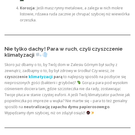
Korozja:
Jeśli masz rynny metalowe, a zalega w nich mokre
listowie, rdzawa ruda zacznie je chrupać szybciej niż wiewiórka
orzeszka.
Nie tylko dachy! Para w ruch, czyli czyszczenie
klimatyzacji
Skoro już dbamy o to, by Twój dom w Zalesiu Górnym był suchy z
zewnątrz, zadbajmy o to, by był zdrowy w środku! Czy wiesz, że
czyszczenie
klimatyzacji
parą
to najlepszy sposób na pozbycie się
nieproszonych gości (bakterii i grzybów)?
Gorąca para pod wysokim
ciśnieniem dociera tam, gdzie szczoteczka nie da rady, zostawiając
Twoje płuca w stanie czystej euforii. A jeśli Twój klimatyzator pachnie jak
popielniczka po imprezie u wujka? Nie martw się – para to też genialny
sposób na
neutralizację zapachu dymu papierosowego
.
Wypędzamy dym szybciej, niż on zdążył osiąść!