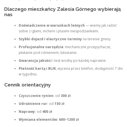
Dlaczego mieszkańcy Zalesia Górnego wybierają
nas
Doświadczenie w warunkach leśnych
— wiemy jak radzić
sobie z igłami, mchem i ptasimi niespodziankami.
Szybki dojazd i elastyczne terminy
na terenie gminy.
Profesjonalne narzędzia
: mechaniczne przepychacze,
płukanie pod ciśnieniem, lutowanie.
Gwarancja jakości
i test wodny po każdej naprawie.
Płatność kartą i BLIK
, wycena przez telefon, dostępność 7 dni
w tygodniu.
Cennik orientacyjny
Czyszczenie rynien:
od
300 zł
Udrożnienie rur:
od
150 zł
Naprawy:
od
400 zł
Wymiana elementów:
600–1200 zł