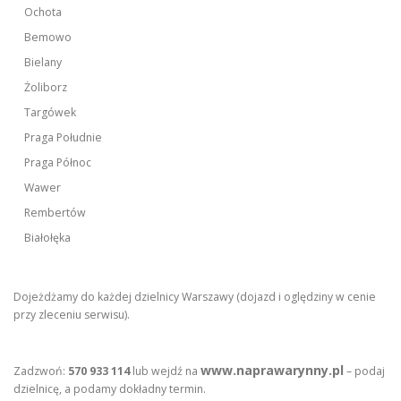
Ochota
Bemowo
Bielany
Żoliborz
Targówek
Praga Południe
Praga Północ
Wawer
Rembertów
Białołęka
Dojeżdżamy do każdej dzielnicy Warszawy (dojazd i oględziny w cenie
przy zleceniu serwisu).
www.naprawarynny.pl
Zadzwoń:
570 933 114
lub wejdź na
– podaj
dzielnicę, a podamy dokładny termin.