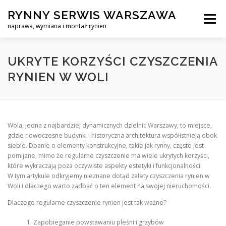
Skip
RYNNY SERWIS WARSZAWA
to
Menu
content
naprawa, wymiana i montaż rynien
CZYSZCZENIE PROFESJONALNA NAPRAWA, WYMIANA I MO
UKRYTE KORZYŚCI CZYSZCZENIA
RYNIEN W WOLI
CENNIK
SERWIS RYNNY WARSZAWA
KONTAKT
Wola, jedna z najbardziej dynamicznych dzielnic Warszawy, to miejsce,
gdzie nowoczesne budynki i historyczna architektura współistnieją obok
siebie. Dbanie o elementy konstrukcyjne, takie jak rynny, często jest
pomijane, mimo że regularne czyszczenie ma wiele ukrytych korzyści,
które wykraczają poza oczywiste aspekty estetyki i funkcjonalności.
W tym artykule odkryjemy nieznane dotąd zalety czyszczenia rynien w
Woli i dlaczego warto zadbać o ten element na swojej nieruchomości.
Dlaczego regularne czyszczenie rynien jest tak ważne?
Zapobieganie powstawaniu pleśni i grzybów