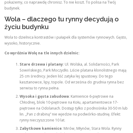
pokażemy, co naprawdę chronisz. To nie koszt. To polisa na Twój
budynek.
Wola – dlaczego tu rynny decydują o
życiu budynku
Wola to dzielnica kontrastów i pułapek dla systemów rynnowych. Gęsto,
wysoko, historycznie.
Co wyróżnia Wolę na tle innych dzielnic:
Stare drzewa i platany
: Ul. Wolska, al. Solidarności, Park
Sowińskiego, Park Moczydło. Liście platana klonolistnego mają
25 cm średnicy. Jeden liść zatyka lej spustowy. Do tego
kasztanowce, lipy, topole. Od września do grudnia rynna bez
serwisu to rynna pełna.
Wysoka i gęsta zabudowa
: Kamienice 6-piętrowe na
Chłodnej, bloki 10-piętrowe na Kołu, apartamentowce 17-
piętrowe na Odolanach. Dostęp tylko z podnośnika 30-50 m lub
lin. „Pan z drabiną” nie wjedzie na podwórko-studnię. Efekt:
rynny nieczyszczone 10 lat.
Zabytkowe kamienice
: Mirów, Młynów, Stara Wola. Rynny