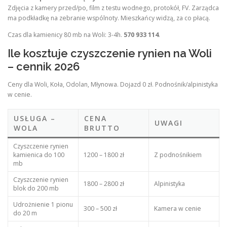
Zdjęcia z kamery przed/po, film z testu wodnego, protokół, FV. Zarządca
ma podkładkę na zebranie wspólnoty. Mieszkańcy widzą, za co płacą.
Czas dla kamienicy 80 mb na Woli: 3-4h.
570 933 114
.
Ile kosztuje czyszczenie rynien na Woli
– cennik 2026
Ceny dla Woli, Koła, Odolan, Młynowa. Dojazd 0 zł. Podnośnik/alpinistyka
w cenie.
USŁUGA –
CENA
UWAGI
WOLA
BRUTTO
Czyszczenie rynien
kamienica do 100
1200 – 1800 zł
Z podnośnikiem
mb
Czyszczenie rynien
1800 – 2800 zł
Alpinistyka
blok do 200 mb
Udrożnienie 1 pionu
300 – 500 zł
Kamera w cenie
do 20 m