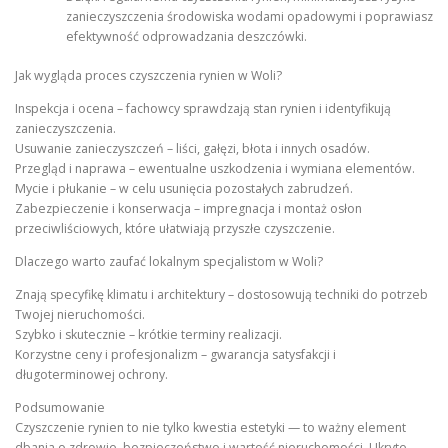
zanieczyszczenia środowiska wodami opadowymi i poprawiasz
efektywność odprowadzania deszczówki.
Jak wygląda proces czyszczenia rynien w Woli?
Inspekcja i ocena – fachowcy sprawdzają stan rynien i identyfikują
zanieczyszczenia.
Usuwanie zanieczyszczeń – liści, gałęzi, błota i innych osadów.
Przegląd i naprawa – ewentualne uszkodzenia i wymiana elementów.
Mycie i płukanie – w celu usunięcia pozostałych zabrudzeń.
Zabezpieczenie i konserwacja – impregnacja i montaż osłon
przeciwliściowych, które ułatwiają przyszłe czyszczenie.
Dlaczego warto zaufać lokalnym specjalistom w Woli?
Znają specyfikę klimatu i architektury – dostosowują techniki do potrzeb
Twojej nieruchomości.
Szybko i skutecznie – krótkie terminy realizacji.
Korzystne ceny i profesjonalizm – gwarancja satysfakcji i
długoterminowej ochrony.
Podsumowanie
Czyszczenie rynien to nie tylko kwestia estetyki — to ważny element
dbania o zdrowie, bezpieczeństwo i wartość nieruchomości. Ukryte