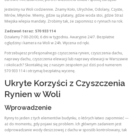
Jesteśmy na Woli codziennie. Znamy Koło, Ulrychów, Odolany, Czyste,
Mirów, Młynów. Wiemy, gdzie są platany, gdzie woda stoi, gdzie Straż
Miejska wlepia mandaty. Zrobimy tak, że zapomnisz o rynnach na rok.
Zadzwoń teraz: 570 933 114
Działamy 7:00-20:00, 6 dni w tygodniu. Awaryjnie 24/7. Bezpłatne
oględziny i kamera na Woli w 24h. Wycena od ręki.
Potrzebujesz profesjonalnego czyszczenia rynien, czyszczenia dachu,
naprawy dachu, czyszczenia elewacji lub naprawy elewacji w Warszawie
i okolicach? Skontaktuj się z naszym zespołem już dziś pod numerem
570 933 114 i otrzymaj bezpłatną wycenę.
Ukryte Korzyści z Czyszczenia
Rynien w Woli
Wprowadzenie
Rynny to jeden z tych elementów budynku, o których łatwo zapomnieć —
aż do momentu, gdy pojawi się problem. Ich głównym zadaniem jest
odprowadzanie wody deszczowej z dachu w sposób kontrolowany, tak