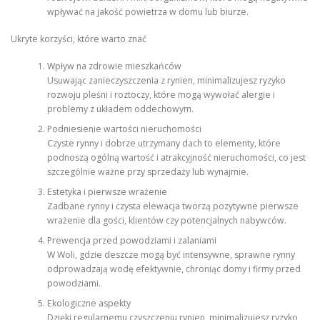
wpływać na jakość powietrza w domu lub biurze.
Ukryte korzyści, które warto znać
Wpływ na zdrowie mieszkańców
Usuwając zanieczyszczenia z rynien, minimalizujesz ryzyko
rozwoju pleśni i roztoczy, które mogą wywołać alergie i
problemy z układem oddechowym.
Podniesienie wartości nieruchomości
Czyste rynny i dobrze utrzymany dach to elementy, które
podnoszą ogólną wartość i atrakcyjność nieruchomości, co jest
szczególnie ważne przy sprzedaży lub wynajmie.
Estetyka i pierwsze wrażenie
Zadbane rynny i czysta elewacja tworzą pozytywne pierwsze
wrażenie dla gości, klientów czy potencjalnych nabywców.
Prewencja przed powodziami i zalaniami
W Woli, gdzie deszcze mogą być intensywne, sprawne rynny
odprowadzają wodę efektywnie, chroniąc domy i firmy przed
powodziami.
Ekologiczne aspekty
Dzięki regularnemu czyszczeniu rynien, minimalizujesz ryzyko