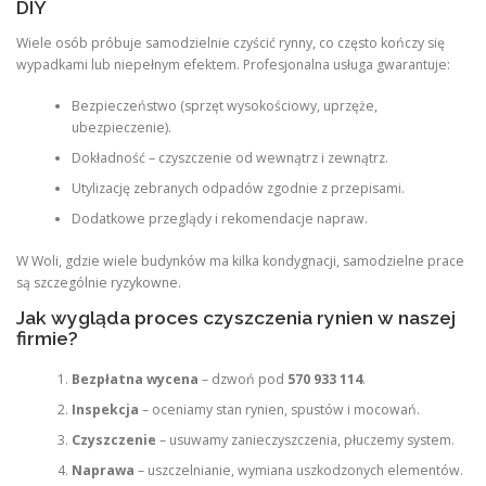
DIY
Wiele osób próbuje samodzielnie czyścić rynny, co często kończy się
wypadkami lub niepełnym efektem. Profesjonalna usługa gwarantuje:
Bezpieczeństwo (sprzęt wysokościowy, uprzęże,
ubezpieczenie).
Dokładność – czyszczenie od wewnątrz i zewnątrz.
Utylizację zebranych odpadów zgodnie z przepisami.
Dodatkowe przeglądy i rekomendacje napraw.
W Woli, gdzie wiele budynków ma kilka kondygnacji, samodzielne prace
są szczególnie ryzykowne.
Jak wygląda proces czyszczenia rynien w naszej
firmie?
Bezpłatna wycena
– dzwoń pod
570 933 114
.
Inspekcja
– oceniamy stan rynien, spustów i mocowań.
Czyszczenie
– usuwamy zanieczyszczenia, płuczemy system.
Naprawa
– uszczelnianie, wymiana uszkodzonych elementów.