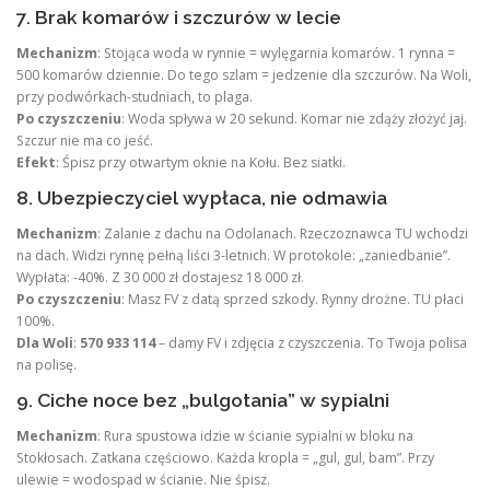
7. Brak komarów i szczurów w lecie
Mechanizm
: Stojąca woda w rynnie = wylęgarnia komarów. 1 rynna =
500 komarów dziennie. Do tego szlam = jedzenie dla szczurów. Na Woli,
przy podwórkach-studniach, to plaga.
Po czyszczeniu
: Woda spływa w 20 sekund. Komar nie zdąży złożyć jaj.
Szczur nie ma co jeść.
Efekt
: Śpisz przy otwartym oknie na Kołu. Bez siatki.
8. Ubezpieczyciel wypłaca, nie odmawia
Mechanizm
: Zalanie z dachu na Odolanach. Rzeczoznawca TU wchodzi
na dach. Widzi rynnę pełną liści 3-letnich. W protokole: „zaniedbanie”.
Wypłata: -40%. Z 30 000 zł dostajesz 18 000 zł.
Po czyszczeniu
: Masz FV z datą sprzed szkody. Rynny drożne. TU płaci
100%.
Dla Woli
:
570 933 114
– damy FV i zdjęcia z czyszczenia. To Twoja polisa
na polisę.
9. Ciche noce bez „bulgotania” w sypialni
Mechanizm
: Rura spustowa idzie w ścianie sypialni w bloku na
Stokłosach. Zatkana częściowo. Każda kropla = „gul, gul, bam”. Przy
ulewie = wodospad w ścianie. Nie śpisz.