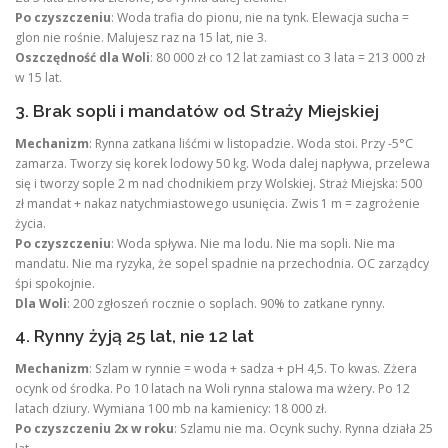
Po czyszczeniu
: Woda trafia do pionu, nie na tynk. Elewacja sucha =
glon nie rośnie. Malujesz raz na 15 lat, nie 3.
Oszczędność dla Woli
: 80 000 zł co 12 lat zamiast co 3 lata = 213 000 zł
w 15 lat.
3. Brak sopli i mandatów od Straży Miejskiej
Mechanizm
: Rynna zatkana liśćmi w listopadzie. Woda stoi. Przy -5°C
zamarza. Tworzy się korek lodowy 50 kg. Woda dalej napływa, przelewa
się i tworzy sople 2 m nad chodnikiem przy Wolskiej. Straż Miejska: 500
zł mandat + nakaz natychmiastowego usunięcia. Zwis 1 m = zagrożenie
życia.
Po czyszczeniu
: Woda spływa. Nie ma lodu. Nie ma sopli. Nie ma
mandatu. Nie ma ryzyka, że sopel spadnie na przechodnia. OC zarządcy
śpi spokojnie.
Dla Woli
: 200 zgłoszeń rocznie o soplach. 90% to zatkane rynny.
4. Rynny żyją 25 lat, nie 12 lat
Mechanizm
: Szlam w rynnie = woda + sadza + pH 4,5. To kwas. Zżera
ocynk od środka. Po 10 latach na Woli rynna stalowa ma wżery. Po 12
latach dziury. Wymiana 100 mb na kamienicy: 18 000 zł.
Po czyszczeniu 2x w roku
: Szlamu nie ma. Ocynk suchy. Rynna działa 25