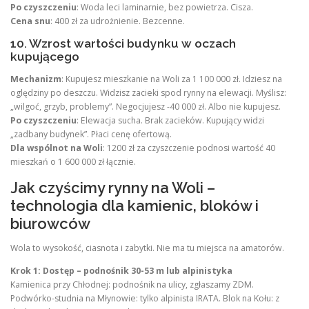
Po czyszczeniu
: Woda leci laminarnie, bez powietrza. Cisza.
Cena snu
: 400 zł za udrożnienie. Bezcenne.
10. Wzrost wartości budynku w oczach
kupującego
Mechanizm
: Kupujesz mieszkanie na Woli za 1 100 000 zł. Idziesz na
oględziny po deszczu. Widzisz zacieki spod rynny na elewacji. Myślisz:
„wilgoć, grzyb, problemy”. Negocjujesz -40 000 zł. Albo nie kupujesz.
Po czyszczeniu
: Elewacja sucha. Brak zacieków. Kupujący widzi
„zadbany budynek”. Płaci cenę ofertową.
Dla wspólnot na Woli
: 1200 zł za czyszczenie podnosi wartość 40
mieszkań o 1 600 000 zł łącznie.
Jak czyścimy rynny na Woli –
technologia dla kamienic, bloków i
biurowców
Wola to wysokość, ciasnota i zabytki. Nie ma tu miejsca na amatorów.
Krok 1: Dostęp – podnośnik 30-53 m lub alpinistyka
Kamienica przy Chłodnej: podnośnik na ulicy, zgłaszamy ZDM.
Podwórko-studnia na Młynowie: tylko alpinista IRATA. Blok na Kołu: z