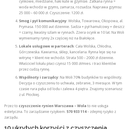
cynkowe, miedziane, haki kute w gzymsie. Zatkana rynna =
woda wchodzi w gzyms, zamarza, rozsadza. Naprawa gzymsu:
25 000 – 60 000 zł. Czyszczenie: 1200 zł.
Smog i pył komunikacyjny
: Wolska, Towarowa, Okopowa, al.
Prymasa. 150 000 aut dziennie. Sadza + pył hamulcowy + deszcz
= czarny, kwaśny szlam w rynnach. Zżera ocynk w 10 lat. Na Woli
wymieniamy rynny 2x częściej niż na Białołęce.
Lokale usługowe w parterach
: Cała Wolska, Chłodna,
Górczewska. Kawiarnia, sklep, kancelaria. Rynna leje się na
witrynę = klient nie wchodzi. Strata 500 – 2000 zł dziennie.
Właściciel lokalu płaci czynsz 15 000 zł/mies. i traci klientów
przez cudzą rynnę.
Wspólnoty i zarządcy
: Na Woli 70% budynków to wspólnoty.
Decyzja o czyszczeniu to uchwała, zebranie, 3 miesiące. W tym
czasie rura pęka od lodu i zalewa 4 piętra. Znajomy scenariusz
z ul. Płockiej.
Przez to
czyszczenie rynien Warszawa – Wola
to nie usługa
estetyczna. To zarządzanie ryzykiem.
570 933 114
– zdejmij ryzyko z
zarządu.
10 ukrytych korzyści z czyszczenia