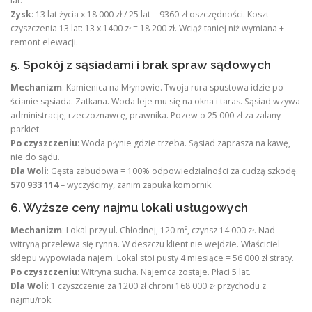
lat.
Zysk
: 13 lat życia x 18 000 zł / 25 lat = 9360 zł oszczędności. Koszt
czyszczenia 13 lat: 13 x 1400 zł = 18 200 zł. Wciąż taniej niż wymiana +
remont elewacji.
5. Spokój z sąsiadami i brak spraw sądowych
Mechanizm
: Kamienica na Młynowie. Twoja rura spustowa idzie po
ścianie sąsiada. Zatkana. Woda leje mu się na okna i taras. Sąsiad wzywa
administrację, rzeczoznawcę, prawnika. Pozew o 25 000 zł za zalany
parkiet.
Po czyszczeniu
: Woda płynie gdzie trzeba. Sąsiad zaprasza na kawę,
nie do sądu.
Dla Woli
: Gęsta zabudowa = 100% odpowiedzialności za cudzą szkodę.
570 933 114
– wyczyścimy, zanim zapuka komornik.
6. Wyższe ceny najmu lokali usługowych
Mechanizm
: Lokal przy ul. Chłodnej, 120 m², czynsz 14 000 zł. Nad
witryną przelewa się rynna. W deszczu klient nie wejdzie. Właściciel
sklepu wypowiada najem. Lokal stoi pusty 4 miesiące = 56 000 zł straty.
Po czyszczeniu
: Witryna sucha. Najemca zostaje. Płaci 5 lat.
Dla Woli
: 1 czyszczenie za 1200 zł chroni 168 000 zł przychodu z
najmu/rok.