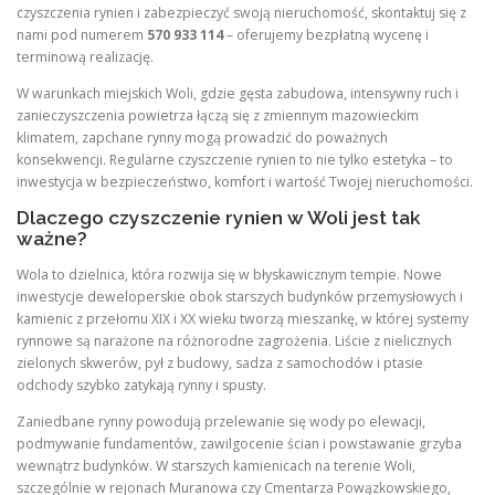
czyszczenia rynien i zabezpieczyć swoją nieruchomość, skontaktuj się z
nami pod numerem
570 933 114
– oferujemy bezpłatną wycenę i
terminową realizację.
W warunkach miejskich Woli, gdzie gęsta zabudowa, intensywny ruch i
zanieczyszczenia powietrza łączą się z zmiennym mazowieckim
klimatem, zapchane rynny mogą prowadzić do poważnych
konsekwencji. Regularne czyszczenie rynien to nie tylko estetyka – to
inwestycja w bezpieczeństwo, komfort i wartość Twojej nieruchomości.
Dlaczego czyszczenie rynien w Woli jest tak
ważne?
Wola to dzielnica, która rozwija się w błyskawicznym tempie. Nowe
inwestycje deweloperskie obok starszych budynków przemysłowych i
kamienic z przełomu XIX i XX wieku tworzą mieszankę, w której systemy
rynnowe są narażone na różnorodne zagrożenia. Liście z nielicznych
zielonych skwerów, pył z budowy, sadza z samochodów i ptasie
odchody szybko zatykają rynny i spusty.
Zaniedbane rynny powodują przelewanie się wody po elewacji,
podmywanie fundamentów, zawilgocenie ścian i powstawanie grzyba
wewnątrz budynków. W starszych kamienicach na terenie Woli,
szczególnie w rejonach Muranowa czy Cmentarza Powązkowskiego,