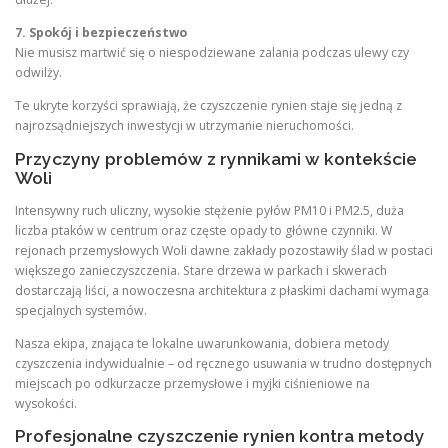
7. Spokój i bezpieczeństwo
Nie musisz martwić się o niespodziewane zalania podczas ulewy czy
odwilży.
Te ukryte korzyści sprawiają, że czyszczenie rynien staje się jedną z
najrozsądniejszych inwestycji w utrzymanie nieruchomości.
Przyczyny problemów z rynnikami w kontekście
Woli
Intensywny ruch uliczny, wysokie stężenie pyłów PM10 i PM2.5, duża
liczba ptaków w centrum oraz częste opady to główne czynniki. W
rejonach przemysłowych Woli dawne zakłady pozostawiły ślad w postaci
większego zanieczyszczenia. Stare drzewa w parkach i skwerach
dostarczają liści, a nowoczesna architektura z płaskimi dachami wymaga
specjalnych systemów.
Nasza ekipa, znająca te lokalne uwarunkowania, dobiera metody
czyszczenia indywidualnie – od ręcznego usuwania w trudno dostępnych
miejscach po odkurzacze przemysłowe i myjki ciśnieniowe na
wysokości.
Profesjonalne czyszczenie rynien kontra metody