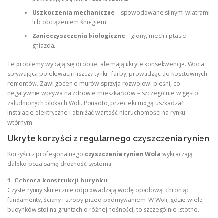
Uszkodzenia mechaniczne
– spowodowane silnymi wiatrami
lub obciążeniem śniegiem.
Zanieczyszczenia biologiczne
– glony, mech i ptasie
gniazda.
Te problemy wydają się drobne, ale mają ukryte konsekwencje. Woda
spływająca po elewacji niszczy tynki i farby, prowadząc do kosztownych
remontów. Zawilgocenie murów sprzyja rozwojowi pleśni, co
negatywnie wpływa na zdrowie mieszkańców – szczególnie w gęsto
zaludnionych blokach Woli. Ponadto, przecieki mogą uszkadzać
instalacje elektryczne i obniżać wartość nieruchomości na rynku
wtórnym.
Ukryte korzyści z regularnego czyszczenia rynien
Korzyści z profesjonalnego
czyszczenia rynien Wola
wykraczają
daleko poza samą drożność systemu.
1. Ochrona konstrukcji budynku
Czyste rynny skutecznie odprowadzają wodę opadową, chroniąc
fundamenty, ściany i stropy przed podmywaniem. W Woli, gdzie wiele
budynków stoi na gruntach o różnej nośności, to szczególnie istotne.