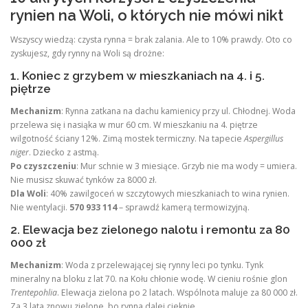
rynien na Woli, o których nie mówi nikt
Wszyscy wiedzą: czysta rynna = brak zalania. Ale to 10% prawdy. Oto co
zyskujesz, gdy rynny na Woli są drożne:
1. Koniec z grzybem w mieszkaniach na 4. i 5.
piętrze
Mechanizm
: Rynna zatkana na dachu kamienicy przy ul. Chłodnej. Woda
przelewa się i nasiąka w mur 60 cm. W mieszkaniu na 4. piętrze
wilgotność ściany 12%. Zimą mostek termiczny. Na tapecie
Aspergillus
niger
. Dziecko z astmą.
Po czyszczeniu
: Mur schnie w 3 miesiące. Grzyb nie ma wody = umiera.
Nie musisz skuwać tynków za 8000 zł.
Dla Woli
: 40% zawilgoceń w szczytowych mieszkaniach to wina rynien.
Nie wentylacji.
570 933 114
– sprawdź kamerą termowizyjną.
2. Elewacja bez zielonego nalotu i remontu za 80
000 zł
Mechanizm
: Woda z przelewającej się rynny leci po tynku. Tynk
mineralny na bloku z lat 70. na Kołu chłonie wodę. W cieniu rośnie glon
Trentepohlia
. Elewacja zielona po 2 latach. Wspólnota maluje za 80 000 zł.
Za 3 lata znowu zielone, bo rynna dalej cieknie.