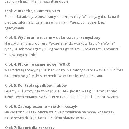
dachu na linach. Mamy wszystkie opcje.
Krok 2: Inspekcja kamerą 30 m
Zanim dotkniemy, wpuszczamy kamerę w rury. Widzimy: gniazdo na 6.
piętrze, piłka na 3., załamanie rury na 1. Wiesz co i gdzie. Bez
zgadywania.
Krok 3: Wybieranie ręczne + odkurzacz przemysłowy
Nie spychamy liści do rury. Wybieramy do worków 120 l. Na Woli z 1
rynny 20 mb wyciągamy 40 kg mokrego szlamu. Odkurzacz Karcher NT
70/2 wciąga resztki.
Krok 4: Płukanie ciśnieniowe i WUKO
Wąż z dyszą rotacyjną 120 bar w rury. Na zatory twarde – WUKO lub frez.
Płuczemy od góry do studzienki. Woda ma lecieć jak z kranu.
Krok 5: Kontrola spadków i haków
Lejemy 20 l wody. Ma zniknąć w 15 sek. Jak stoi – regulujemy. Jak hak
luźny – wymieniamy. Na Woli 60% rynien nie ma spadku. Poprawiamy.
Krok 6: Zabezpieczenie – siatki i koszyki
Na Woli obowiązek. Siatka stalowa powlekana na rynnę, koszyczek
nierdzewny do leja. Koniec z liśćmi platana w rurze.
Krok 7: Raport dla zarządcy