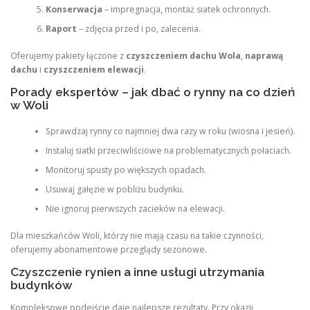
Konserwacja
– impregnacja, montaż siatek ochronnych.
Raport
– zdjęcia przed i po, zalecenia.
Oferujemy pakiety łączone z
czyszczeniem dachu Wola
,
naprawą
dachu
i
czyszczeniem elewacji
.
Porady ekspertów – jak dbać o rynny na co dzień
w Woli
Sprawdzaj rynny co najmniej dwa razy w roku (wiosna i jesień).
Instaluj siatki przeciwliściowe na problematycznych połaciach.
Monitoruj spusty po większych opadach.
Usuwaj gałęzie w pobliżu budynku.
Nie ignoruj pierwszych zacieków na elewacji.
Dla mieszkańców Woli, którzy nie mają czasu na takie czynności,
oferujemy abonamentowe przeglądy sezonowe.
Czyszczenie rynien a inne usługi utrzymania
budynków
Kompleksowe podejście daje najlepsze rezultaty. Przy okazji