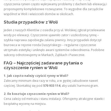
czyszczenia rynien często wykrywamy problemy z dachem lub elewacją i
proponujemy kompleksowe rozwiązanie. To wygodne dla zarządców
wspólnot w Woli i właścicieli domów w okolicach.
Studia przypadków z Woli
Jeden z naszych Klientów z osiedla przy ul. Wolskiej zgłosił przelewanie
wody po elewacji. Czyszczenie ujawniło zator i uszkodzoną rynnę –
szybka naprawa zapobiegła zalaniu piwnicy. Inny przypadek dotyczył
biurowca w rejonie ronda Daszyńskiego – regularne czyszczenie
utrzymało estetykę i uniknęło awarii systemów odwodnienia. Podobne
sukcesy odnotowujemy w Markach, Ząbkach i Piasecznie.
FAQ – Najczęściej zadawane pytania o
czyszczenie rynien w Woli
1. Jak często należy czyścić rynny w Woli?
Zalecamy minimum dwa razy w roku, a w gęstej zabudowie nawet
częściej. Skontaktuj się pod
570 933 114
, aby ustalić harmonogram.
2. Ile kosztuje czyszczenie rynien w Woli?
Cena zależy od metrażu i stanu instalacji. Oferujemy atrakcyjne stawki i
bezpłatną wycenę na miejscu.