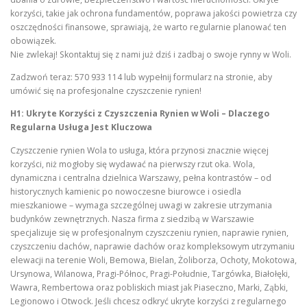
korzyści, takie jak ochrona fundamentów, poprawa jakości powietrza czy
oszczędności finansowe, sprawiają, że warto regularnie planować ten
obowiązek.
Nie zwlekaj! Skontaktuj się z nami już dziś i zadbaj o swoje rynny w Woli.
Zadzwoń teraz: 570 933 114 lub wypełnij formularz na stronie, aby
umówić się na profesjonalne czyszczenie rynien!
H1: Ukryte Korzyści z Czyszczenia Rynien w Woli – Dlaczego
Regularna Usługa Jest Kluczowa
Czyszczenie rynien Wola to usługa, która przynosi znacznie więcej
korzyści, niż mogłoby się wydawać na pierwszy rzut oka. Wola,
dynamiczna i centralna dzielnica Warszawy, pełna kontrastów – od
historycznych kamienic po nowoczesne biurowce i osiedla
mieszkaniowe – wymaga szczególnej uwagi w zakresie utrzymania
budynków zewnętrznych. Nasza firma z siedzibą w Warszawie
specjalizuje się w profesjonalnym czyszczeniu rynien, naprawie rynien,
czyszczeniu dachów, naprawie dachów oraz kompleksowym utrzymaniu
elewacji na terenie Woli, Bemowa, Bielan, Żoliborza, Ochoty, Mokotowa,
Ursynowa, Wilanowa, Pragi-Północ, Pragi-Południe, Targówka, Białołęki,
Wawra, Rembertowa oraz pobliskich miast jak Piaseczno, Marki, Ząbki,
Legionowo i Otwock. Jeśli chcesz odkryć ukryte korzyści z regularnego