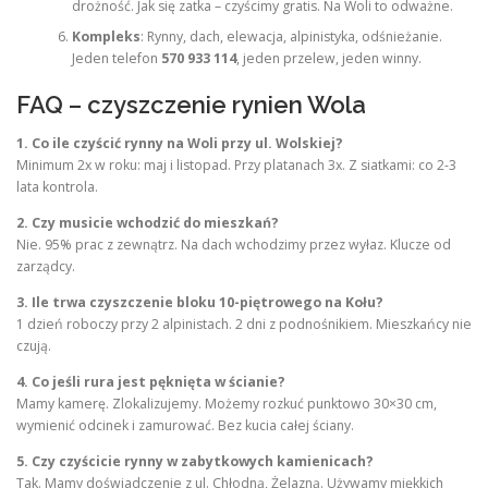
drożność. Jak się zatka – czyścimy gratis. Na Woli to odważne.
Kompleks
: Rynny, dach, elewacja, alpinistyka, odśnieżanie.
Jeden telefon
570 933 114
, jeden przelew, jeden winny.
FAQ – czyszczenie rynien Wola
1. Co ile czyścić rynny na Woli przy ul. Wolskiej?
Minimum 2x w roku: maj i listopad. Przy platanach 3x. Z siatkami: co 2-3
lata kontrola.
2. Czy musicie wchodzić do mieszkań?
Nie. 95% prac z zewnątrz. Na dach wchodzimy przez wyłaz. Klucze od
zarządcy.
3. Ile trwa czyszczenie bloku 10-piętrowego na Kołu?
1 dzień roboczy przy 2 alpinistach. 2 dni z podnośnikiem. Mieszkańcy nie
czują.
4. Co jeśli rura jest pęknięta w ścianie?
Mamy kamerę. Zlokalizujemy. Możemy rozkuć punktowo 30×30 cm,
wymienić odcinek i zamurować. Bez kucia całej ściany.
5. Czy czyścicie rynny w zabytkowych kamienicach?
Tak. Mamy doświadczenie z ul. Chłodną, Żelazną. Używamy miękkich