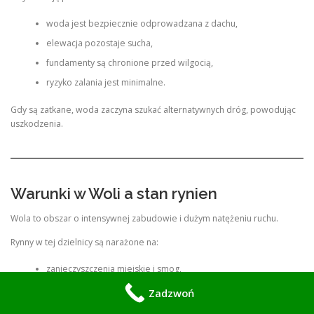
woda jest bezpiecznie odprowadzana z dachu,
elewacja pozostaje sucha,
fundamenty są chronione przed wilgocią,
ryzyko zalania jest minimalne.
Gdy są zatkane, woda zaczyna szukać alternatywnych dróg, powodując
uszkodzenia.
Warunki w Woli a stan rynien
Wola to obszar o intensywnej zabudowie i dużym natężeniu ruchu.
Rynny w tej dzielnicy są narażone na:
zanieczyszczenia miejskie i smog,
pył z ruchliwych ulic,
Zadzwoń
liście i gałęzie z miejskich drzew,