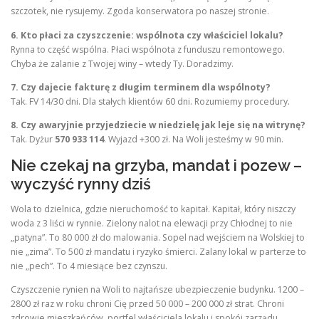
szczotek, nie rysujemy. Zgoda konserwatora po naszej stronie.
6. Kto płaci za czyszczenie: wspólnota czy właściciel lokalu?
Rynna to część wspólna. Płaci wspólnota z funduszu remontowego.
Chyba że zalanie z Twojej winy – wtedy Ty. Doradzimy.
7. Czy dajecie fakturę z długim terminem dla wspólnoty?
Tak. FV 14/30 dni. Dla stałych klientów 60 dni. Rozumiemy procedury.
8. Czy awaryjnie przyjedziecie w niedzielę jak leje się na witrynę?
Tak. Dyżur
570 933 114
. Wyjazd +300 zł. Na Woli jesteśmy w 90 min.
Nie czekaj na grzyba, mandat i pozew –
wyczyść rynny dziś
Wola to dzielnica, gdzie nieruchomość to kapitał. Kapitał, który niszczy
woda z 3 liści w rynnie. Zielony nalot na elewacji przy Chłodnej to nie
„patyna”. To 80 000 zł do malowania. Sopel nad wejściem na Wolskiej to
nie „zima”. To 500 zł mandatu i ryzyko śmierci. Zalany lokal w parterze to
nie „pech”. To 4 miesiące bez czynszu.
Czyszczenie rynien na Woli to najtańsze ubezpieczenie budynku. 1200 –
2800 zł raz w roku chroni Cię przed 50 000 – 200 000 zł strat. Chroni
zdrowie mieszkańców, portfel właściciela lokalu i spokój zarządu.