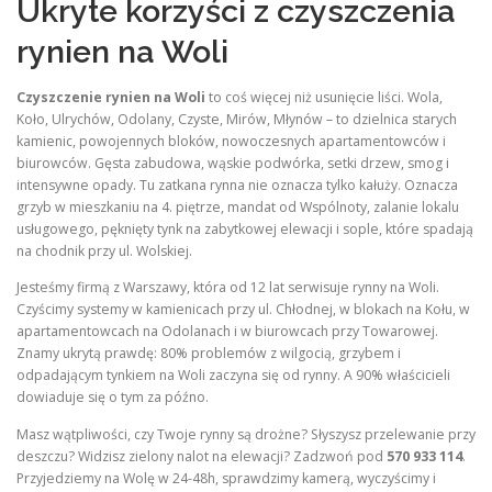
Ukryte korzyści z czyszczenia
rynien na Woli
Czyszczenie rynien na Woli
to coś więcej niż usunięcie liści. Wola,
Koło, Ulrychów, Odolany, Czyste, Mirów, Młynów – to dzielnica starych
kamienic, powojennych bloków, nowoczesnych apartamentowców i
biurowców. Gęsta zabudowa, wąskie podwórka, setki drzew, smog i
intensywne opady. Tu zatkana rynna nie oznacza tylko kałuży. Oznacza
grzyb w mieszkaniu na 4. piętrze, mandat od Wspólnoty, zalanie lokalu
usługowego, pęknięty tynk na zabytkowej elewacji i sople, które spadają
na chodnik przy ul. Wolskiej.
Jesteśmy firmą z Warszawy, która od 12 lat serwisuje rynny na Woli.
Czyścimy systemy w kamienicach przy ul. Chłodnej, w blokach na Kołu, w
apartamentowcach na Odolanach i w biurowcach przy Towarowej.
Znamy ukrytą prawdę: 80% problemów z wilgocią, grzybem i
odpadającym tynkiem na Woli zaczyna się od rynny. A 90% właścicieli
dowiaduje się o tym za późno.
Masz wątpliwości, czy Twoje rynny są drożne? Słyszysz przelewanie przy
deszczu? Widzisz zielony nalot na elewacji? Zadzwoń pod
570 933 114
.
Przyjedziemy na Wolę w 24-48h, sprawdzimy kamerą, wyczyścimy i