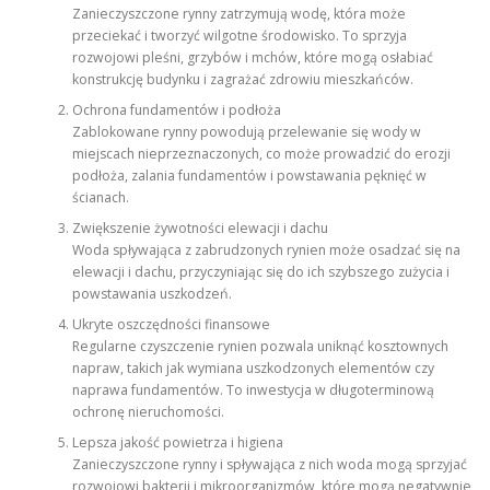
Zanieczyszczone rynny zatrzymują wodę, która może
przeciekać i tworzyć wilgotne środowisko. To sprzyja
rozwojowi pleśni, grzybów i mchów, które mogą osłabiać
konstrukcję budynku i zagrażać zdrowiu mieszkańców.
Ochrona fundamentów i podłoża
Zablokowane rynny powodują przelewanie się wody w
miejscach nieprzeznaczonych, co może prowadzić do erozji
podłoża, zalania fundamentów i powstawania pęknięć w
ścianach.
Zwiększenie żywotności elewacji i dachu
Woda spływająca z zabrudzonych rynien może osadzać się na
elewacji i dachu, przyczyniając się do ich szybszego zużycia i
powstawania uszkodzeń.
Ukryte oszczędności finansowe
Regularne czyszczenie rynien pozwala uniknąć kosztownych
napraw, takich jak wymiana uszkodzonych elementów czy
naprawa fundamentów. To inwestycja w długoterminową
ochronę nieruchomości.
Lepsza jakość powietrza i higiena
Zanieczyszczone rynny i spływająca z nich woda mogą sprzyjać
rozwojowi bakterii i mikroorganizmów, które mogą negatywnie