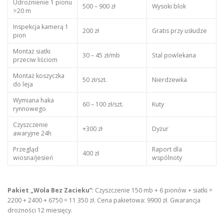
Udrożnienie 1 pionu
500 – 900 zł
Wysoki blok
>20 m
Inspekcja kamerą 1
200 zł
Gratis przy usłudze
pion
Montaż siatki
30 – 45 zł/mb
Stal powlekana
przeciw liściom
Montaż koszyczka
50 zł/szt.
Nierdzewka
do leja
Wymiana haka
60 – 100 zł/szt.
Kuty
rynnowego
Czyszczenie
+300 zł
Dyżur
awaryjne 24h
Przegląd
Raport dla
400 zł
wiosna/jesień
wspólnoty
Pakiet „Wola Bez Zacieku”
: Czyszczenie 150 mb + 6 pionów + siatki =
2200 + 2400 + 6750 = 11 350 zł. Cena pakietowa: 9900 zł. Gwarancja
drożności 12 miesięcy.