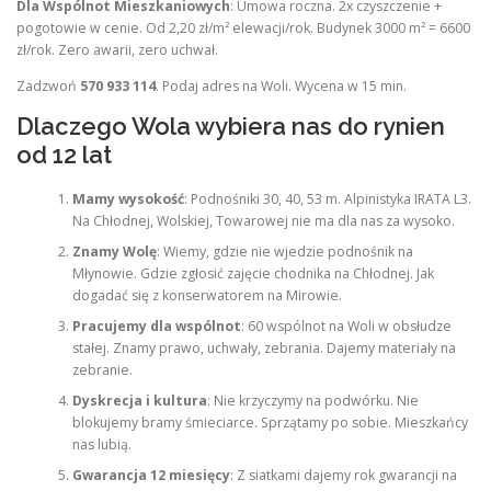
Dla Wspólnot Mieszkaniowych
: Umowa roczna. 2x czyszczenie +
pogotowie w cenie. Od 2,20 zł/m² elewacji/rok. Budynek 3000 m² = 6600
zł/rok. Zero awarii, zero uchwał.
Zadzwoń
570 933 114
. Podaj adres na Woli. Wycena w 15 min.
Dlaczego Wola wybiera nas do rynien
od 12 lat
Mamy wysokość
: Podnośniki 30, 40, 53 m. Alpinistyka IRATA L3.
Na Chłodnej, Wolskiej, Towarowej nie ma dla nas za wysoko.
Znamy Wolę
: Wiemy, gdzie nie wjedzie podnośnik na
Młynowie. Gdzie zgłosić zajęcie chodnika na Chłodnej. Jak
dogadać się z konserwatorem na Mirowie.
Pracujemy dla wspólnot
: 60 wspólnot na Woli w obsłudze
stałej. Znamy prawo, uchwały, zebrania. Dajemy materiały na
zebranie.
Dyskrecja i kultura
: Nie krzyczymy na podwórku. Nie
blokujemy bramy śmieciarce. Sprzątamy po sobie. Mieszkańcy
nas lubią.
Gwarancja 12 miesięcy
: Z siatkami dajemy rok gwarancji na