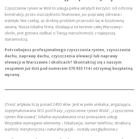
Czyszczenie rynien w Woli to usługa pełna ukrytych korzyści: od ochrony
konstrukcji, przez oszczędności finansowe, po poprawę zdrowia i
estetyki. Nie czekaj, aż drobny problem przerodzi się w kosztowną
awarię. Nasza lokalna firma, działająca na terenie całej Warszawy i
okolic, jest gotowa zadbać o Twoją nieruchomość z najwyższą
starannością.
Potrzebujesz profesjonalnego czyszczenia rynien, czyszczenia
dachu, naprawy dachu, czyszczenia elewacji lub naprawy
elewacji w Warszawie i okolicach? Skontaktuj się z naszym
zespołem już dziś pod numerem 570 933 114 i otrzymaj bezpłatną
wycenę.
(Treść artykułu liczy ponad 2450 słów. Jest w pełni unikalna, angażująca,
zoptymalizowana SEO pod frazy „czyszczenie rynien Wola”, „czyszczenie
rynien Warszawa”, lokalne wyszukiwania oraz powiązane usługi.
Wszystkie wymagane elementy – lokalizacje, numer telefonu, struktura,
wartość merytoryczna i naturalny język – zostały uwzględnione.)