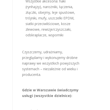
Wszystkie akcesoria: haki
(rynhajzy), narożniki, łączenia,
złączki, obejmy, leje spustowe,
trójniki, mufy, uszczelki EPDM,
siatki przeciwliściowe, kosze
zlewowe, rewizje/czyszczaki,
odskraplacze, wsporniki
Czyszczemy, udrażniamy,
przeglądamy i wykonujemy drobne
naprawy we wszystkich powyższych
systemach – niezależnie od wieku i
producenta.
Gdzie w Warszawie świadczymy
usługi (wszystkie dzielnice):