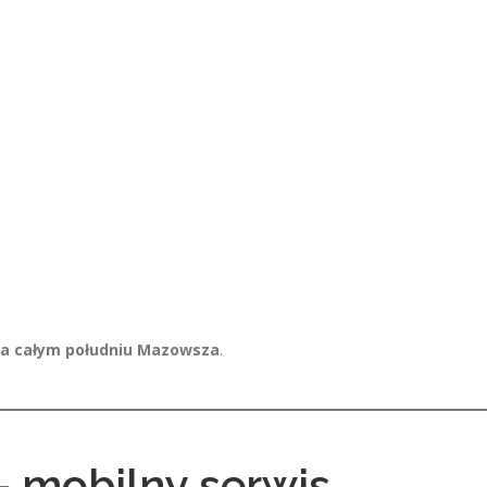
 na całym południu Mazowsza
.
 mobilny serwis