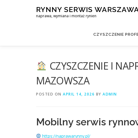
Skip
RYNNY SERWIS WARSZAW
to
naprawa, wymiana i montaż rynien
content
CZYSZCZENIE PROF
CZYSZCZENIE I NAP
MAZOWSZA
POSTED ON
APRIL 14, 2026
BY
ADMIN
Mobilny serwis rynnowy
https://naprawarynny.pl/