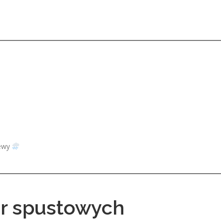
lewy
ur spustowych