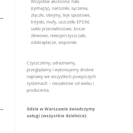
Wszystkie akcesoria: haki
(rynhajzy), narożniki, łączenia,
złączki, obejmy, leje spustowe,
trójniki, mufy, uszczelki EPDM,
siatki przeciwliściowe, kosze
zlewowe, rewizje/czyszczaki,
odskraplacze, wsporniki
Czyszczemy, udrażniamy,
przeglądamy i wykonujemy drobne
naprawy we wszystkich powyższych
systemach – niezależnie od wieku i
producenta.
Gdzie w Warszawie świadczymy
usługi (wszystkie dzielnice):