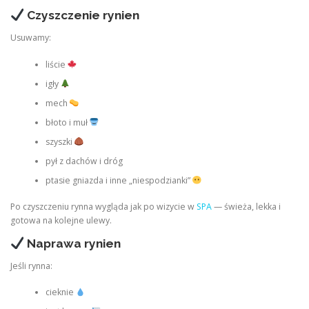
Czyszczenie rynien
Usuwamy:
liście
igły
mech
błoto i muł
szyszki
pył z dachów i dróg
ptasie gniazda i inne „niespodzianki”
Po czyszczeniu rynna wygląda jak po wizycie w
SPA
— świeża, lekka i
gotowa na kolejne ulewy.
Naprawa rynien
Jeśli rynna:
cieknie