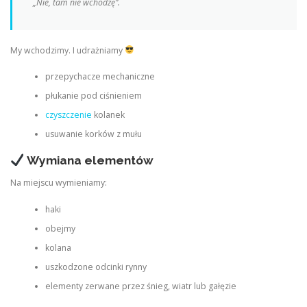
„Nie, tam nie wchodzę”.
My wchodzimy. I udrażniamy
przepychacze mechaniczne
płukanie pod ciśnieniem
czyszczenie
kolanek
usuwanie korków z mułu
Wymiana elementów
Na miejscu wymieniamy:
haki
obejmy
kolana
uszkodzone odcinki rynny
elementy zerwane przez śnieg, wiatr lub gałęzie