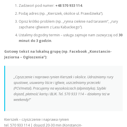
Zadzwoń pod numer:
+48 570 933 114
.
Podaj adres (np. „Kierszek, okolice ul. Prawdziwka”).
Opisz krótko problem (np. „rynna cieknie nad tarasem”, „rury
zapchane igliwiem z Lasu Kabackiego”).
Ustalimy dogodny termin – usługa zajmuje nam zazwyczaj od
30
minut do 3 godzin
.
Gotowy tekst na lokalną grupę (np. Facebook „Konstancin-
Jeziorna – Ogłoszenia”):
„Czyszczenie i naprawa rynien Kierszek i okolice. Udrażniamy rury
spustowe, usuwamy liście i igliwie, uszczelniamy przecieki
(PCV/metal). Pracujemy na wysokościach (alpinistyka). Szybki
dojazd, płatność kartą i BLIK. Tel. 570 933 114 – działamy też w
weekendy!”
Kierszek – czyszczenie i naprawa rynien
tel. 570 933 114 | dojazd 20-30 min (Konstancin-