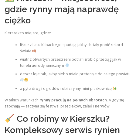
gdzie rynny mają naprawdę
ciężko
Kierszek to miejsce, gdzie:
liście z Lasu Kabackiego spadają jakby chciały pobić rekord
świata
wiatr z otwartych przestrzeni potrafi zrobić przeciąg jak w
tunelu aerodynamicznym
deszcz leje tak, jakby niebo miało pretensje do całego powiatu
a pył z dróg i ogrodów robi z rynny mini‑piaskownicę
W takich warunkach
rynny pracują na pełnych obrotach
. A gdy się
zapchają — zaczyna się festiwal przecieków, zalań i nerwów.
Co robimy w Kierszku?
Kompleksowy serwis rynien