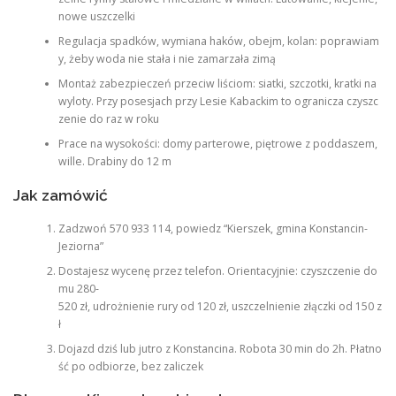
nowe uszczelki
Regulacja spadków, wymiana haków, obejm, kolan: poprawiam
y, żeby woda nie stała i nie zamarzała zimą
Montaż zabezpieczeń przeciw liściom: siatki, szczotki, kratki na
wyloty. Przy posesjach przy Lesie Kabackim to ogranicza czyszc
zenie do raz w roku
Prace na wysokości: domy parterowe, piętrowe z poddaszem,
wille. Drabiny do 12 m
Jak zamówić
Zadzwoń 570 933 114, powiedz “Kierszek, gmina Konstancin-
Jeziorna”
Dostajesz wycenę przez telefon. Orientacyjnie: czyszczenie do
mu 280-
520 zł, udrożnienie rury od 120 zł, uszczelnienie złączki od 150 z
ł
Dojazd dziś lub jutro z Konstancina. Robota 30 min do 2h. Płatno
ść po odbiorze, bez zaliczek