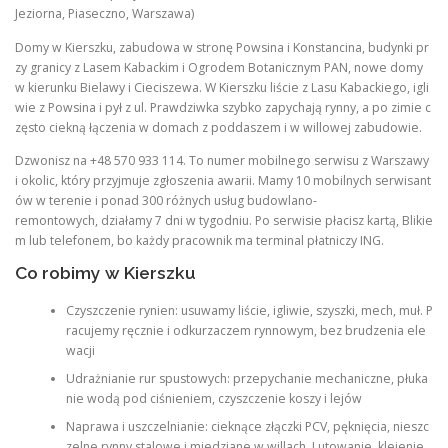
Jeziorna, Piaseczno, Warszawa)
Domy w Kierszku, zabudowa w stronę Powsina i Konstancina, budynki pr
zy granicy z Lasem Kabackim i Ogrodem Botanicznym PAN, nowe domy
w kierunku Bielawy i Cieciszewa. W Kierszku liście z Lasu Kabackiego, igli
wie z Powsina i pył z ul. Prawdziwka szybko zapychają rynny, a po zimie c
zęsto ciekną łączenia w domach z poddaszem i w willowej zabudowie.
Dzwonisz na +48 570 933 114. To numer mobilnego serwisu z Warszawy
i okolic, który przyjmuje zgłoszenia awarii. Mamy 10 mobilnych serwisant
ów w terenie i ponad 300 różnych usług budowlano-
remontowych, działamy 7 dni w tygodniu. Po serwisie płacisz kartą, Blikie
m lub telefonem, bo każdy pracownik ma terminal płatniczy ING.
Co robimy w Kierszku
Czyszczenie rynien: usuwamy liście, igliwie, szyszki, mech, muł. P
racujemy ręcznie i odkurzaczem rynnowym, bez brudzenia ele
wacji
Udrażnianie rur spustowych: przepychanie mechaniczne, płuka
nie wodą pod ciśnieniem, czyszczenie koszy i lejów
Naprawa i uszczelnianie: cieknące złączki PCV, pęknięcia, nieszc
zelne rynny stalowe i miedziane w willach. Lutowanie, klejenie,