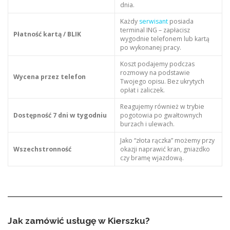
dnia.
Każdy
serwisant
posiada
terminal ING – zapłacisz
Płatność kartą / BLIK
wygodnie telefonem lub kartą
po wykonanej pracy.
Koszt podajemy podczas
rozmowy na podstawie
Wycena przez telefon
Twojego opisu. Bez ukrytych
opłat i zaliczek.
Reagujemy również w trybie
Dostępność 7 dni w tygodniu
pogotowia po gwałtownych
burzach i ulewach.
Jako “złota rączka” możemy przy
Wszechstronność
okazji naprawić kran, gniazdko
czy bramę wjazdową.
Jak zamówić usługę w Kierszku?