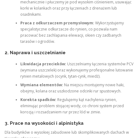
mechanicznie i płuczemy je pod wysokim ciśnieniem, usuwając
korki w kolankach oraz przy łączeniach z drenażem lub
osadnikami.
Praca z odkurzaczem przemysłowym:
Wykorzystujemy
specjalistyczne odkurzacze do rynien, co pozwala nam
pracować bez zachlapania elewacji, okien czy zadbanych
tarasów i ogrodów.
2. Naprawa i uszczelnianie
Likwidacja przecieków:
Uszczelniamy łączenia systemów PCV
(wymiana uszczelek) oraz wykonujemy profesjonalne lutowanie
rynien metalowych (ocynk, tytan-cynk, miedź).
Wymiana elementów:
Na miejscu montujemy nowe haki,
obejmy, kolana oraz uszkodzone odcinki rur spustowych.
Korekta spadków:
Regulujemy kąt nachylenia rynien,
eliminując problem stojącej wody, co chroni system przed
korozją i rozsadzaniem rur przez lód w zimie.
3. Prace na wysokości i alpinistyka
Dla budynków o wysokiej zabudowie lub skomplikowanych dachach w