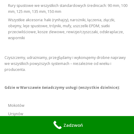
Rury spustowe we wszystkich standardowych średnicach: 90 mm, 100
mm, 125 mm, 135 mm, 150 mm
Wszystkie akcesoria: haki (rynhajzy), narożniki, łączenia, złączki,
obejmy, leje spustowe, trójniki, mufy, uszczelki EPDM, siatki
przeciwliściowe, kosze zlewowe, rewizje/czyszczaki, odskraplacze,
wsporniki
Czyszczemy, udrażniamy, przeglądamy i wykonujemy drobne naprawy
we wszystkich powyższych systemach – niezależnie od wieku i
producenta.
Gdzie w Warszawie świadczymy usługi (wszystkie dzielnice):
Mokotów
Ursynów
Wilanów
Zadzwoń
Wola