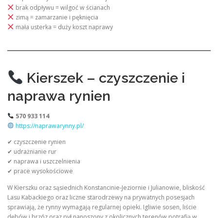
brak odpływu = wilgoć w ścianach
zimą = zamarzanie i pęknięcia
mała usterka = duży koszt naprawy
Kierszek – czyszczenie i
naprawa rynien
570 933 114
https://naprawarynny.pl/
✔ czyszczenie rynien
✔ udrażnianie rur
✔ naprawa i uszczelnienia
✔ prace wysokościowe
W Kierszku oraz sąsiednich Konstancinie-Jeziornie i Julianowie, bliskość
Lasu Kabackiego oraz liczne starodrzewy na prywatnych posesjach
sprawiają, że rynny wymagają regularnej opieki. Igliwie sosen, liście
dębów i brzóz oraz pył nanoszony z okolicznych terenów potrafią w