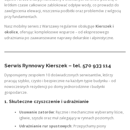
krótkim czasie całkowicie zablokować odpływ wody, co prowadzi do
zawilgocenia elewacji, niszczenia podbitki oraz problemów z wilgocią
przy fundamentach.
Nasz mobilny serwis z Warszawy regularnie obsługuje
Kierszek i
okolice
, oferując kompleksowe wsparcie – od ekspresowego
udrażniania po zaawansowane naprawy dekarskie i alpinistyczne.
Serwis Rynnowy Kierszek – tel. 570 933 114
Dysponujemy zespołem 10 doświadczonych serwisantów, którzy
pracują szybko, czysto i bezpiecznie na każdym typie budynku – od
nowoczesnych rezydencji po domy jednorodzinne i budynki
gospodarcze.
1. Skuteczne czyszczenie i udrażnianie
Usuwanie zatorów:
Ręcznie i mechanicznie wybieramy liście,
igliwie, szyszki oraz muł zalegający w rynnach poziomych.
Udrażnianie rur spustowych:
Przepychamy piony