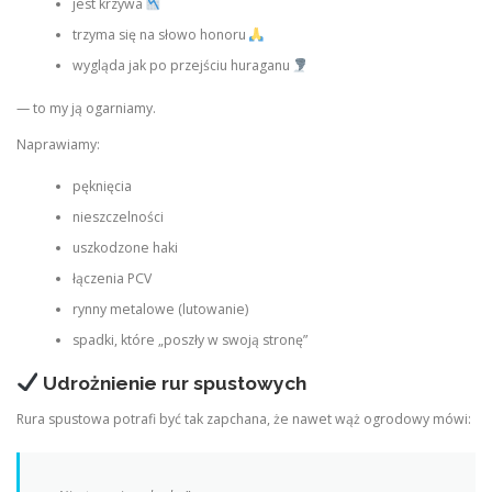
jest krzywa
trzyma się na słowo honoru
wygląda jak po przejściu huraganu
— to my ją ogarniamy.
Naprawiamy:
pęknięcia
nieszczelności
uszkodzone haki
łączenia PCV
rynny metalowe (lutowanie)
spadki, które „poszły w swoją stronę”
Udrożnienie rur spustowych
Rura spustowa potrafi być tak zapchana, że nawet wąż ogrodowy mówi: