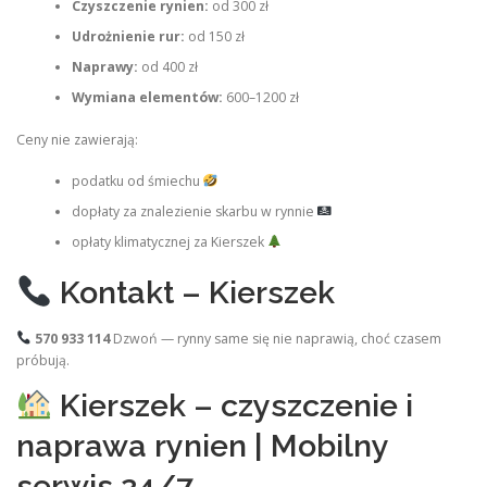
Czyszczenie rynien:
od 300 zł
Udrożnienie rur:
od 150 zł
Naprawy:
od 400 zł
Wymiana elementów:
600–1200 zł
Ceny nie zawierają:
podatku od śmiechu
dopłaty za znalezienie skarbu w rynnie
opłaty klimatycznej za Kierszek
Kontakt – Kierszek
570 933 114
Dzwoń — rynny same się nie naprawią, choć czasem
próbują.
Kierszek – czyszczenie i
naprawa rynien | Mobilny
serwis 24/7