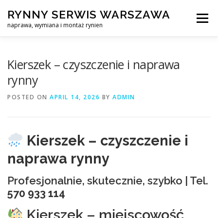
Skip
RYNNY SERWIS WARSZAWA
to
Menu
content
naprawa, wymiana i montaż rynien
CZYSZCZENIE PROFESJONALNA NAPRAWA, WYMIANA I MO
Kierszek – czyszczenie i naprawa
rynny
CENNIK
SERWIS RYNNY WARSZAWA
KONTAKT
POSTED ON
APRIL 14, 2026
BY
ADMIN
Kierszek – czyszczenie i
naprawa rynny
Profesjonalnie, skutecznie, szybko | Tel.
570 933 114
Kierszek – miejscowość,