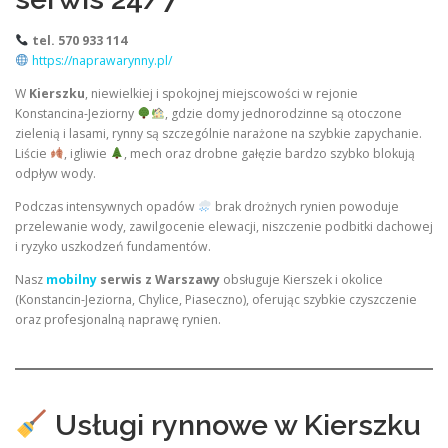
tel. 570 933 114
https://naprawarynny.pl/
W
Kierszku
, niewielkiej i spokojnej miejscowości w rejonie
Konstancina-Jeziorny
, gdzie domy jednorodzinne są otoczone
zielenią i lasami, rynny są szczególnie narażone na szybkie zapychanie.
Liście
, igliwie
, mech oraz drobne gałęzie bardzo szybko blokują
odpływ wody.
Podczas intensywnych opadów
brak drożnych rynien powoduje
przelewanie wody, zawilgocenie elewacji, niszczenie podbitki dachowej
i ryzyko uszkodzeń fundamentów.
Nasz
mobilny
serwis z Warszawy
obsługuje Kierszek i okolice
(Konstancin-Jeziorna, Chylice, Piaseczno), oferując szybkie czyszczenie
oraz profesjonalną naprawę rynien.
Usługi rynnowe w Kierszku