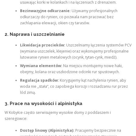
usuwając korki w kolankach i na łączeniach z drenażem.
Bezinwazyjne odkurzanie:
Używamy profesjonalnych
odkurzaczy do rynien, co pozwala nam pracować bez
zachlapania elewacji, okien czy tarasów.
2. Naprawa i uszczelnianie
Likwidacja przecieków:
Uszczelniamy łączenia systemów PCV
(wymiana uszczelek, klejenie) oraz wykonujemy profesjonalne
lutowanie rynien metalowych (ocynk, tytan-cynk, miedź).
Wymiana elementów:
Na miejscu montujemy nowe haki,
obejmy, kolana oraz uszkodzone odcinki rur spustowych.
Regulacja spadków:
Korygujemy kąt nachylenia rynien, aby
woda nie „stała”, co zapobiega korozji i rozsadzaniu rur przez
lód zimą.
3. Prace na wysokości i alpinistyka
W Kobyłce często serwisujemy wysokie domy z poddaszem i
szeregowce:
Dostęp linowy (Alpinistyka):
Pracujemy bezpiecznie na