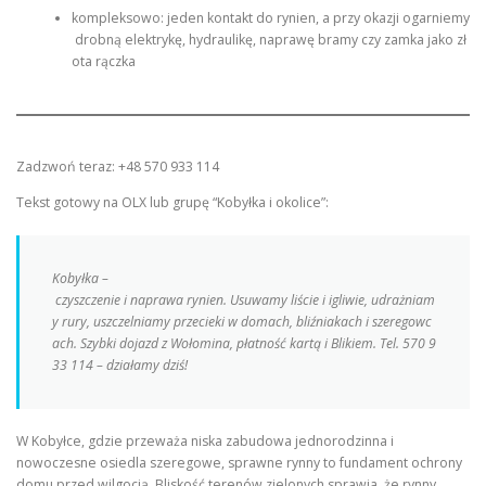
kompleksowo: jeden kontakt do rynien, a przy okazji ogarniemy
drobną elektrykę, hydraulikę, naprawę bramy czy zamka jako zł
ota rączka
Zadzwoń teraz: +48 570 933 114
Tekst gotowy na OLX lub grupę “Kobyłka i okolice”:
Kobyłka –
czyszczenie i naprawa rynien. Usuwamy liście i igliwie, udrażniam
y rury, uszczelniamy przecieki w domach, bliźniakach i szeregowc
ach. Szybki dojazd z Wołomina, płatność kartą i Blikiem. Tel. 570 9
33 114 – działamy dziś!
W Kobyłce, gdzie przeważa niska zabudowa jednorodzinna i
nowoczesne osiedla szeregowe, sprawne rynny to fundament ochrony
domu przed wilgocią. Bliskość terenów zielonych sprawia, że rynny