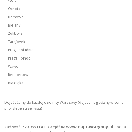
Wola
Ochota
Bemowo
Bielany
Żoliborz
Targówek
Praga Południe
Praga Północ
Wawer
Rembertów
Białołęka
Dojeżdżamy do każdej dzielnicy Warszawy (dojazd i oględziny w cenie
przy zleceniu serwisu).
www.naprawarynny.pl
Zadzwoń:
570 933 114
lub wejdź na
– podaj