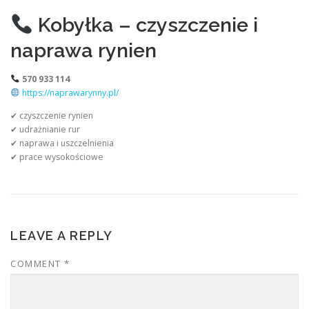
Kobyłka – czyszczenie i
naprawa rynien
570 933 114
https://naprawarynny.pl/
✔ czyszczenie rynien
✔ udrażnianie rur
✔ naprawa i uszczelnienia
✔ prace wysokościowe
LEAVE A REPLY
COMMENT
*