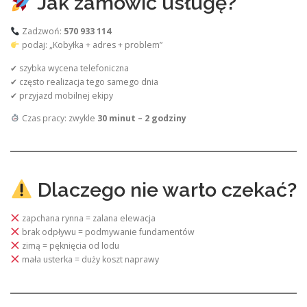
Jak zamówić usługę?
Zadzwoń:
570 933 114
podaj: „Kobyłka + adres + problem”
✔ szybka wycena telefoniczna
✔ często realizacja tego samego dnia
✔ przyjazd mobilnej ekipy
Czas pracy: zwykle
30 minut – 2 godziny
Dlaczego nie warto czekać?
zapchana rynna = zalana elewacja
brak odpływu = podmywanie fundamentów
zimą = pęknięcia od lodu
mała usterka = duży koszt naprawy