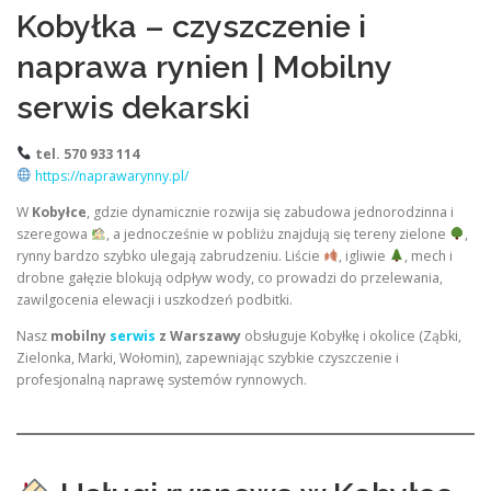
Kobyłka – czyszczenie i
naprawa rynien | Mobilny
serwis dekarski
tel. 570 933 114
https://naprawarynny.pl/
W
Kobyłce
, gdzie dynamicznie rozwija się zabudowa jednorodzinna i
szeregowa
, a jednocześnie w pobliżu znajdują się tereny zielone
,
rynny bardzo szybko ulegają zabrudzeniu. Liście
, igliwie
, mech i
drobne gałęzie blokują odpływ wody, co prowadzi do przelewania,
zawilgocenia elewacji i uszkodzeń podbitki.
Nasz
mobilny
serwis
z Warszawy
obsługuje Kobyłkę i okolice (Ząbki,
Zielonka, Marki, Wołomin), zapewniając szybkie czyszczenie i
profesjonalną naprawę systemów rynnowych.