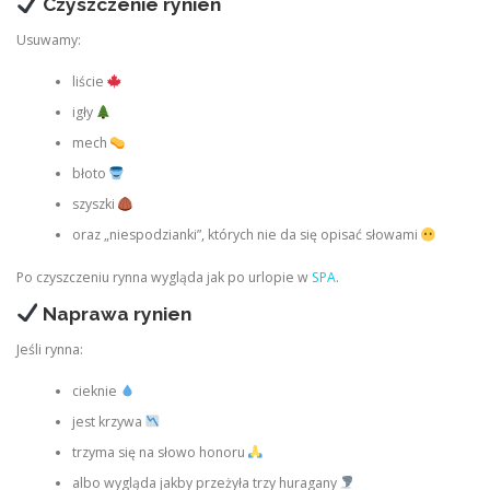
Czyszczenie rynien
Usuwamy:
liście
igły
mech
błoto
szyszki
oraz „niespodzianki”, których nie da się opisać słowami
Po czyszczeniu rynna wygląda jak po urlopie w
SPA
.
Naprawa rynien
Jeśli rynna:
cieknie
jest krzywa
trzyma się na słowo honoru
albo wygląda jakby przeżyła trzy huragany