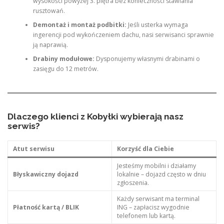
wysokości powyżej 3. piętra bez konieczności stawiania
rusztowań.
Demontaż i montaż podbitki:
Jeśli usterka wymaga
ingerencji pod wykończeniem dachu, nasi serwisanci sprawnie
ją naprawią.
Drabiny modułowe:
Dysponujemy własnymi drabinami o
zasięgu do 12 metrów.
Dlaczego klienci z Kobyłki wybierają nasz
serwis?
Atut serwisu
Korzyść dla Ciebie
Jesteśmy mobilni i działamy
Błyskawiczny dojazd
lokalnie – dojazd często w dniu
zgłoszenia.
Każdy serwisant ma terminal
Płatność kartą / BLIK
ING – zapłacisz wygodnie
telefonem lub kartą.