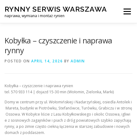
Skip
RYNNY SERWIS WARSZAWA
to
Menu
content
naprawa, wymiana i montaż rynien
CZYSZCZENIE PROFESJONALNA NAPRAWA, WYMIANA I MO
Kobyłka – czyszczenie i naprawa
rynny
CENNIK
SERWIS RYNNY WARSZAWA
KONTAKT
POSTED ON
APRIL 14, 2026
BY
ADMIN
Kobyłka – czyszczenie i naprawa rynien
tel. 570 933 114 | dojazd 15-30 min (Wołomin, Zielonka, Marki)
Domy w centrum przy ul. Wołomińskiej i Nadarzyńskiej, osiedla Antolek i
Mareta, budynki w Piotrówku, Stefanówce, Turówku, Grabiczu i w stronę
Ossowa. W Kobyłce liście z Lasu Kobyłkowskiego i okolic Ossowa, igliwi
e z sosnowych zagajników i piach z dróg powiatowych szybko zapychają
rynny, a po zimie często ciekną łączenia w starszej zabudowie i nowych
domach z poddaszem.