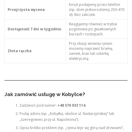
Koszt podajemy przez telefon
Przejrzysta wycena
(np. dom jednorodzinny 250-470
zł). Bez zaliczek.
Reagujemy również w trybie
Dostępność 7 dni w tygodniu
pogotowia po gwałtownych
burzach i roztopach.
Przy okazji serwisu rynien
możemy naprawić bramę,
Złota rączka
zamek, kran lub usterkę
elektryczną.
Jak zamówić usługę w Kobyłce?
Zadzwoń pod numer:
+48 570 933 114
.
Podaj adres (np. „Kobyłka, okolice ul. Nadarzyńskiej” lub
„szeregowiec przy ul. Napoleona”).
Opisz krótko problem (np. „rynna leje się górą nad drzwiami”,