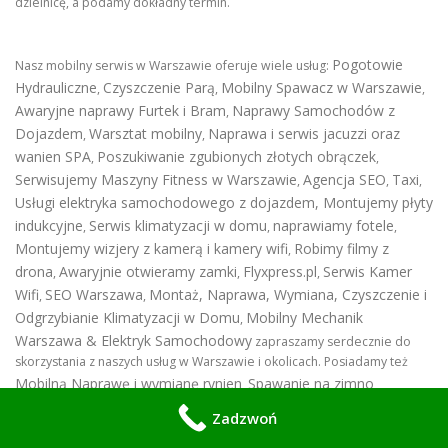
dzielnicę, a podamy dokładny termin.
Pogotowie
Nasz mobilny serwis w Warszawie oferuje wiele usług:
Hydrauliczne
Czyszczenie Parą
Mobilny Spawacz w Warszawie
,
,
,
Awaryjne naprawy Furtek i Bram
Naprawy Samochodów z
,
Dojazdem
Warsztat mobilny
Naprawa i serwis jacuzzi oraz
,
,
wanien SPA
Poszukiwanie zgubionych złotych obrączek
,
,
Serwisujemy Maszyny Fitness w Warszawie
Agencja SEO
Taxi
,
,
,
Usługi elektryka samochodowego z dojazdem
,
Montujemy płyty
indukcyjne
Serwis klimatyzacji w domu
naprawiamy fotele
,
,
,
Montujemy wizjery z kamerą i kamery wifi
Robimy filmy z
,
drona
Awaryjnie otwieramy zamki
Flyxpress.pl
Serwis Kamer
,
,
,
Wifi
SEO Warszawa
Montaż, Naprawa, Wymiana, Czyszczenie i
,
,
Odgrzybianie Klimatyzacji w Domu
Mobilny Mechanik
,
Warszawa & Elektryk Samochodowy
zapraszamy serdecznie do
skorzystania z naszych usług w Warszawie i okolicach. Posiadamy też
Mobilną Naprawę i wymianę rynien
Spawanie na zimno
,
MIG/MAG, TIG, MMA w Warszawie
Czyszczenie Laserem w
,
Zadzwoń
Warszawie
Czyszczenie naprawa, wymiana i montaż rynien
.
,