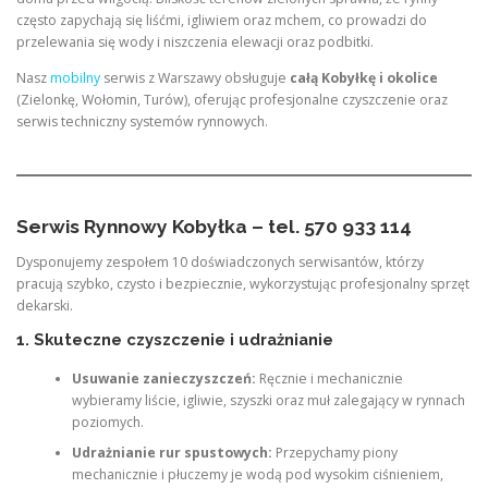
często zapychają się liśćmi, igliwiem oraz mchem, co prowadzi do
przelewania się wody i niszczenia elewacji oraz podbitki.
Nasz
mobilny
serwis z Warszawy obsługuje
całą Kobyłkę i okolice
(Zielonkę, Wołomin, Turów), oferując profesjonalne czyszczenie oraz
serwis techniczny systemów rynnowych.
Serwis Rynnowy Kobyłka – tel. 570 933 114
Dysponujemy zespołem 10 doświadczonych serwisantów, którzy
pracują szybko, czysto i bezpiecznie, wykorzystując profesjonalny sprzęt
dekarski.
1. Skuteczne czyszczenie i udrażnianie
Usuwanie zanieczyszczeń:
Ręcznie i mechanicznie
wybieramy liście, igliwie, szyszki oraz muł zalegający w rynnach
poziomych.
Udrażnianie rur spustowych:
Przepychamy piony
mechanicznie i płuczemy je wodą pod wysokim ciśnieniem,