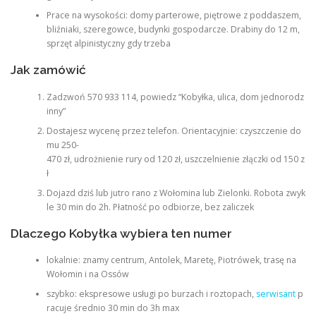
Prace na wysokości: domy parterowe, piętrowe z poddaszem,
bliźniaki, szeregowce, budynki gospodarcze. Drabiny do 12 m,
sprzęt alpinistyczny gdy trzeba
Jak zamówić
Zadzwoń 570 933 114, powiedz “Kobyłka, ulica, dom jednorodz
inny”
Dostajesz wycenę przez telefon. Orientacyjnie: czyszczenie do
mu 250-
470 zł, udrożnienie rury od 120 zł, uszczelnienie złączki od 150 z
ł
Dojazd dziś lub jutro rano z Wołomina lub Zielonki. Robota zwyk
le 30 min do 2h. Płatność po odbiorze, bez zaliczek
Dlaczego Kobyłka wybiera ten numer
lokalnie: znamy centrum, Antolek, Maretę, Piotrówek, trasę na
Wołomin i na Ossów
szybko: ekspresowe usługi po burzach i roztopach,
serwisant
p
racuje średnio 30 min do 3h max