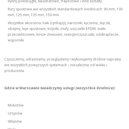
Rynny półokrągłe, kwadratowe, trapezowe i inne kształty
Rury spustowe we wszystkich standardowych średnicach: 90 mm, 100
mm, 125 mm, 135 mm, 150 mm
Wszystkie akcesoria: haki (rynhajzy), narożniki, łączenia, złączki,
obejmy, leje spustowe, trójniki, mufy, uszczelki EPDM, siatki
przeciwliściowe, kosze zlewowe, rewizje/czyszczaki, odskraplacze,
wsporniki
Czyszczemy, udrażniamy, przeglądamy i wykonujemy drobne naprawy
we wszystkich powyższych systemach – niezależnie od wieku i
producenta.
Gdzie w Warszawie świadczymy usługi (wszystkie dzielnice):
Mokotów
Ursynów
Wilanów