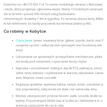
Dzwonisz na +48 570 933 114. To numer mobilnego serwisu z Warszawy
i okolic, który przyjmuje zgłoszenia awarii. Mamy 10 mobilnych serwisant
ów w terenie i ponad 300 różnych usług budowlano-
remontowych, działamy 7 dni w tygodniu. Po serwisie płacisz kartą, Blikie
m lub telefonem, bo każdy pracownik ma terminal płatniczy ING.
Co robimy w Kobyłce
Czyszczenie
rynien: usuwamy liście, igliwie, szyszki, mech, muł. P
racujemy ręcznie i odkurzaczem rynnowym, bez brudzenia ele
wacji
Udrażnianie rur spustowych: przepychanie mechaniczne, płuka
nie wodą pod ciśnieniem, czyszczenie koszy i lejów
Naprawa i uszczelnianie: cieknące złączki PCV, pęknięcia, nieszc
zelne rynny stalowe i ocynkowane w starszej zabudowie. Lutow
anie, klejenie, nowe uszczelki
Regulacja spadków, wymiana haków, obejm, kolan, odcinków ry
nny: poprawiamy, żeby woda nie stała i nie zamarzała zimą
Montaż zabezpieczeń przeciw liściom: siatki, szczotki, kratki na
wyloty. Przy posesjach blisko lasu w Grabiczu i Stefanówce to o
granicza czyszczenie do raz w roku