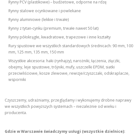
Rynny PCV (plastikowe) – budżetowe, odporne na rdzę
Rynny stalowe ocynkowane i powlekane
Rynny aluminiowe (lekkie i trwałe)
Rynny z tytan-cynku (premium, trwałe nawet 50 lat)
Rynny półokrągłe, kwadratowe, trapezowe i inne kształty
Rury spustowe we wszystkich standardowych średnicach: 90 mm, 100
mm, 125 mm, 135 mm, 150 mm
Wszystkie akcesoria: haki (rynhajzy), narożniki, łączenia, złączki,
obejmy, leje spustowe, trójniki, mufy, uszczelki EPDM, siatki
przeciwliściowe, kosze zlewowe, rewizje/czyszczaki, odskraplacze,
wsporniki
Czyszczemy, udrażniamy, przeglądamy i wykonujemy drobne naprawy
we wszystkich powyższych systemach – niezależnie od wieku i
producenta.
Gdzie w Warszawie świadczymy usługi (wszystkie dzielnice):