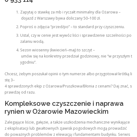
Zapytaj o stawkę za mb i ryczałt minimalny dla Ożarowa –
dojazd z Warszawy bywa doliczany 50–100 zł.
Poproś o zdjęcia “przed/po” – to standard przy czyszczeniu.
Ustal, czy w cenie jest wywóz liści i sprawdzenie szczelności po
zalaniu wodą.
Sezon wiosenny (kwiecień–maj) to szczyt –
umów się na konkretny przedział godzinowy, nie “w przyszłym t
ygodniu”.
Chcesz, żebym poszukał opinii o tym numerze albo przygotował krótką li
stę 3–
4 sprawdzonych ekip z Ożarowa/Pruszkowa/Błonia z cenami? Daj znać, s
prawdzę od razu.
Kompleksowe czyszczenie i naprawa
rynien w Ożarowie Mazowieckim
Zalegające liście, gałęzie, a także uszkodzenia mechaniczne wynikające
z eksploatacji lub gwałtownych zjawisk pogodowych mogą prowadzić
do poważnych problemów z elewacją i fundamentami budynku. Serwis