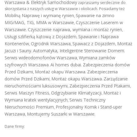
Warszawa & Elektryk Samochodowy
zapraszamy serdecznie do
skorzystania z naszych usług w Warszawie i okolicach. Posiadamy też
Mobilną Naprawę i wymianę rynien
Spawanie na zimno
,
MIG/MAG, TIG, MMA w Warszawie
Czyszczenie Laserem w
,
Warszawie
Czyszczenie naprawa, wymiana i montaż rynien
.
,
Usługi szlifierką kątową z Dojazdem
Spawanie i Naprawa
,
Kontenerów
Ogrodnik Warszawa
Spawacz z Dojazdem
Montaż
,
,
,
Jacuzi i Sauny
Automatyka, Inteligentne Sterowanie Domem
.
.
Serwis wideodomofonów Warszawa
Wymiana zamków
,
szyfrowych Warszawa
Ai homes dubai
Zabezpieczenia domów
.
.
Przed Dzikami
Montaż okapu Warszawa
Zabezpieczenia
,
.
domów Przed Dzikami
Montaż okapu Warszawa
Zarządzanie
,
.
nieruchomościami luksusowymi
Zabezpieczenia Przed Ptakami
,
,
Serwis Maszyn Fitness
Odgrzybianie Klimatyzacji
Montaż i
,
,
Wymiana kratek wentylacyjnych
Serwis Techniczny
,
Nieruchomości Premium
Profesjonalny Komik i Stand-uper
,
Warszawa
Montujemy Suszarki w Warszawie
,
.
Dane firmy: