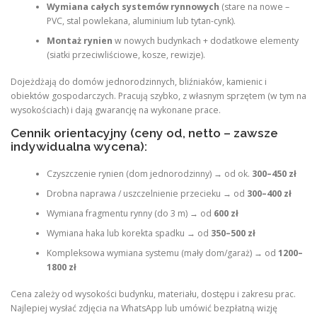
Wymiana całych systemów rynnowych
(stare na nowe –
PVC, stal powlekana, aluminium lub tytan-cynk).
Montaż rynien
w nowych budynkach + dodatkowe elementy
(siatki przeciwliściowe, kosze, rewizje).
Dojeżdżają do domów jednorodzinnych, bliźniaków, kamienic i
obiektów gospodarczych. Pracują szybko, z własnym sprzętem (w tym na
wysokościach) i dają gwarancję na wykonane prace.
Cennik orientacyjny (ceny od, netto – zawsze
indywidualna wycena):
Czyszczenie rynien (dom jednorodzinny) → od ok.
300–450 zł
Drobna naprawa / uszczelnienie przecieku → od
300–400 zł
Wymiana fragmentu rynny (do 3 m) → od
600 zł
Wymiana haka lub korekta spadku → od
350–500 zł
Kompleksowa wymiana systemu (mały dom/garaż) → od
1200–
1800 zł
Cena zależy od wysokości budynku, materiału, dostępu i zakresu prac.
Najlepiej wysłać zdjęcia na WhatsApp lub umówić bezpłatną wizję