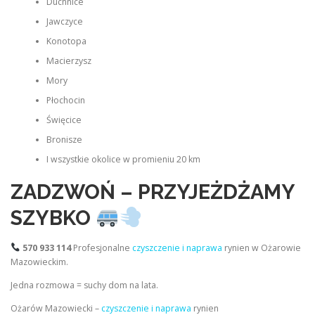
Duchnice
Jawczyce
Konotopa
Macierzysz
Mory
Płochocin
Święcice
Bronisze
I wszystkie okolice w promieniu 20 km
ZADZWOŃ – PRZYJEŻDŻAMY
SZYBKO
570 933 114
Profesjonalne
czyszczenie i naprawa
rynien w Ożarowie
Mazowieckim.
Jedna rozmowa = suchy dom na lata.
Ożarów Mazowiecki –
czyszczenie i naprawa
rynien