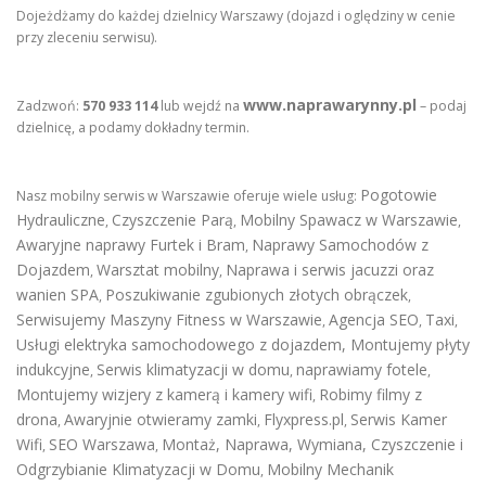
Dojeżdżamy do każdej dzielnicy Warszawy (dojazd i oględziny w cenie
przy zleceniu serwisu).
www.naprawarynny.pl
Zadzwoń:
570 933 114
lub wejdź na
– podaj
dzielnicę, a podamy dokładny termin.
Pogotowie
Nasz mobilny serwis w Warszawie oferuje wiele usług:
Hydrauliczne
Czyszczenie Parą
Mobilny Spawacz w Warszawie
,
,
,
Awaryjne naprawy Furtek i Bram
Naprawy Samochodów z
,
Dojazdem
Warsztat mobilny
Naprawa i serwis jacuzzi oraz
,
,
wanien SPA
Poszukiwanie zgubionych złotych obrączek
,
,
Serwisujemy Maszyny Fitness w Warszawie
Agencja SEO
Taxi
,
,
,
Usługi elektryka samochodowego z dojazdem
,
Montujemy płyty
indukcyjne
Serwis klimatyzacji w domu
naprawiamy fotele
,
,
,
Montujemy wizjery z kamerą i kamery wifi
Robimy filmy z
,
drona
Awaryjnie otwieramy zamki
Flyxpress.pl
Serwis Kamer
,
,
,
Wifi
SEO Warszawa
Montaż, Naprawa, Wymiana, Czyszczenie i
,
,
Odgrzybianie Klimatyzacji w Domu
Mobilny Mechanik
,