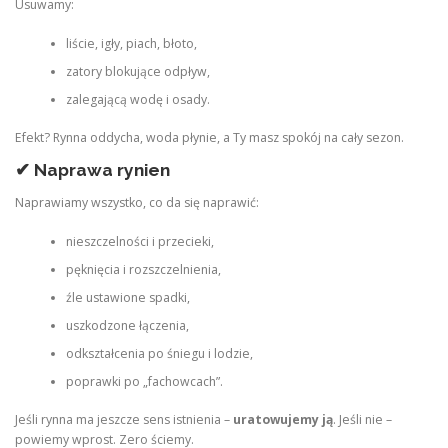
Usuwamy:
liście, igły, piach, błoto,
zatory blokujące odpływ,
zalegającą wodę i osady.
Efekt? Rynna oddycha, woda płynie, a Ty masz spokój na cały sezon.
✔ Naprawa rynien
Naprawiamy wszystko, co da się naprawić:
nieszczelności i przecieki,
pęknięcia i rozszczelnienia,
źle ustawione spadki,
uszkodzone łączenia,
odkształcenia po śniegu i lodzie,
poprawki po „fachowcach”.
Jeśli rynna ma jeszcze sens istnienia –
uratowujemy ją
. Jeśli nie –
powiemy wprost. Zero ściemy.