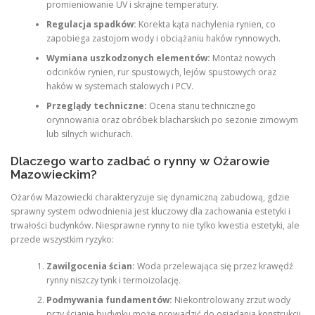
promieniowanie UV i skrajne temperatury.
Regulacja spadków:
Korekta kąta nachylenia rynien, co
zapobiega zastojom wody i obciążaniu haków rynnowych.
Wymiana uszkodzonych elementów:
Montaż nowych
odcinków rynien, rur spustowych, lejów spustowych oraz
haków w systemach stalowych i PCV.
Przeglądy techniczne:
Ocena stanu technicznego
orynnowania oraz obróbek blacharskich po sezonie zimowym
lub silnych wichurach.
Dlaczego warto zadbać o rynny w Ożarowie
Mazowieckim?
Ożarów Mazowiecki charakteryzuje się dynamiczną zabudową, gdzie
sprawny system odwodnienia jest kluczowy dla zachowania estetyki i
trwałości budynków. Niesprawne rynny to nie tylko kwestia estetyki, ale
przede wszystkim ryzyko:
Zawilgocenia ścian:
Woda przelewająca się przez krawędź
rynny niszczy tynk i termoizolację.
Podmywania fundamentów:
Niekontrolowany zrzut wody
przy ścianie budynku może prowadzić do osiadania konstrukcji.