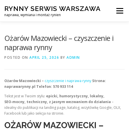
Skip
RYNNY SERWIS WARSZAWA
to
Menu
content
naprawa, wymiana i montaż rynien
CZYSZCZENIE PROFESJONALNA NAPRAWA, WYMIANA I MO
Ożarów Mazowiecki – czyszczenie i
naprawa rynny
CENNIK
SERWIS RYNNY WARSZAWA
KONTAKT
POSTED ON
APRIL 25, 2026
BY
ADMIN
Ożarów Mazowiecki –
czyszczenie i naprawa rynny
Strona:
naprawarynny.pl
Telefon: 570 933 114
Tekst jest w Twoim stylu:
epicki, humorystyczny, lokalny,
SEO‑mocny, techniczny, z jasnym wezwaniem do działania
–
idealny do publikacji na landing page, katalog, wizytówkę Google, OLX,
Facebook lub jako sekcja na stronie.
OŻARÓW MAZOWIECKI –