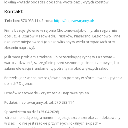
lokalną – wtedy podadzą dokładną kwotę bez ukrytych kosztów.
Kontakt
Telefon:
570 933 114 Strona:
https://naprawarynny.pl/
Firma bazuje głównie w rejonie Chotomowa/Jabłonny, ale regularnie
obsługuje Ożarów Mazowiecki, Pruszków, Piaseczno, Legionowo i inne
okoliczne miejscowości (dojazd wliczony w wielu przypadkach przy
zleceniu naprawy).
Jeśli masz problem z zatkana lub przeciekającą rynną w Ożarowie –
warto zadzwonić, szczególnie przed sezonem jesienno-zimowym, bo
zalane elewacje i fundamenty potrafią narobić większych szkód.
Potrzebujesz więcej szczegółów albo pomocy w sformułowaniu pytania
do nich? Daj znać!
Ożarów Mazowiecki – czyszczenie i naprawa rynien
Podałeś: naprawarynny.pl, tel. 570 933 114
Sprawdziłem na dziś (25.04.2026) –
strona nie ładuje się, a numer nie jest jeszcze szeroko zaindeksowany
w sieci. To nie jest rzadkie przy małych, lokalnych ekipach –