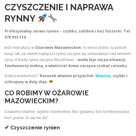
CZYSZCZENIE I NAPRAWA
RYNNY
Profesjonalny serwis rynien – szybko, solidnie i bez fuszerki. Tel.
570 933 114
Jeśli mieszkasz w
Ożarowie Mazowieckim
, to wiesz jedno: tu potrafi
lunąć tak, że nawet najlepsza rynna zaczyna się zastanawiać nad sensem
życia. A kiedy rynna zaczyna filozofować –
woda leje się po elewacji,
fundamenty mokną, a właściciel domu zaczyna szukać ratunku
.
Dobra wiadomość?
Ratunek właśnie przyjechał.
Mobilny
, szybki i
uzbrojony w duży diax.
CO ROBIMY W OŻAROWIE
MAZOWIECKIM?
Działamy lokalnie, szybko i konkretnie. Bez gadania, bez kombinowania,
bez „panie, to się nie da”.
✔ Czyszczenie rynien