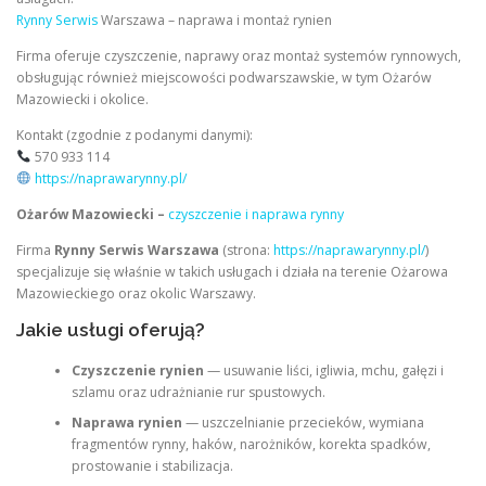
Rynny Serwis
Warszawa – naprawa i montaż rynien
Firma oferuje czyszczenie, naprawy oraz montaż systemów rynnowych,
obsługując również miejscowości podwarszawskie, w tym Ożarów
Mazowiecki i okolice.
Kontakt (zgodnie z podanymi danymi):
570 933 114
https://naprawarynny.pl/
Ożarów Mazowiecki –
czyszczenie i naprawa rynny
Firma
Rynny Serwis Warszawa
(strona:
https://naprawarynny.pl/
)
specjalizuje się właśnie w takich usługach i działa na terenie Ożarowa
Mazowieckiego oraz okolic Warszawy.
Jakie usługi oferują?
Czyszczenie rynien
— usuwanie liści, igliwia, mchu, gałęzi i
szlamu oraz udrażnianie rur spustowych.
Naprawa rynien
— uszczelnianie przecieków, wymiana
fragmentów rynny, haków, narożników, korekta spadków,
prostowanie i stabilizacja.