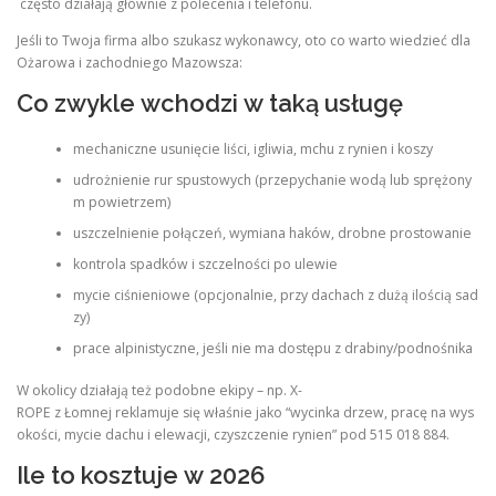
często działają głównie z polecenia i telefonu.
Jeśli to Twoja firma albo szukasz wykonawcy, oto co warto wiedzieć dla
Ożarowa i zachodniego Mazowsza:
Co zwykle wchodzi w taką usługę
mechaniczne usunięcie liści, igliwia, mchu z rynien i koszy
udrożnienie rur spustowych (przepychanie wodą lub sprężony
m powietrzem)
uszczelnienie połączeń, wymiana haków, drobne prostowanie
kontrola spadków i szczelności po ulewie
mycie ciśnieniowe (opcjonalnie, przy dachach z dużą ilością sad
zy)
prace alpinistyczne, jeśli nie ma dostępu z drabiny/podnośnika
W okolicy działają też podobne ekipy – np. X-
ROPE z Łomnej reklamuje się właśnie jako “wycinka drzew, pracę na wys
okości, mycie dachu i elewacji, czyszczenie rynien” pod 515 018 884.
Ile to kosztuje w 2026