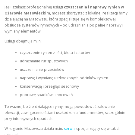
Jeśli szukasz profesjonalnej usługi
czyszczenia i naprawy rynien w
Ożarowie Mazowieckim
, możesz skorzystać z lokalnej realizacji firmy
działającej na Mazowszu, która specjalizuje się w kompleksowej
obsłudze systemów rynnowych – od udrażniania po pełne naprawy i
wymiany elementów.
Usługi obejmują m.in.:
czyszczenie rynien z liści, błota i zatorów
udrażnianie rur spustowych
uszczelnianie przecieków
naprawę i wymianę uszkodzonych odcinków rynien
konserwację i przegląd sezonowy
poprawę spadków i mocowań
To ważne, bo źle działające rynny mogą powodować zalewanie
elewacji, zawilgocenie ścian i uszkodzenia fundamentów, szczególnie
przy intensywnych opadach.
W regionie Mazowsza działa m.in.
serwis
specjalizujący się w takich
usługach: