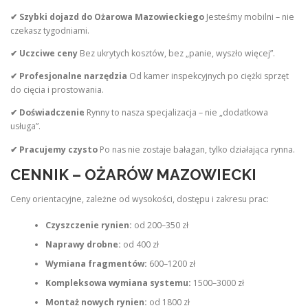
✔ Szybki dojazd do Ożarowa Mazowieckiego
Jesteśmy mobilni – nie
czekasz tygodniami.
✔ Uczciwe ceny
Bez ukrytych kosztów, bez „panie, wyszło więcej”.
✔ Profesjonalne narzędzia
Od kamer inspekcyjnych po ciężki sprzęt
do cięcia i prostowania.
✔ Doświadczenie
Rynny to nasza specjalizacja – nie „dodatkowa
usługa”.
✔ Pracujemy czysto
Po nas nie zostaje bałagan, tylko działająca rynna.
CENNIK – OŻARÓW MAZOWIECKI
Ceny orientacyjne, zależne od wysokości, dostępu i zakresu prac:
Czyszczenie rynien:
od 200–350 zł
Naprawy drobne:
od 400 zł
Wymiana fragmentów:
600–1200 zł
Kompleksowa wymiana systemu:
1500–3000 zł
Montaż nowych rynien:
od 1800 zł