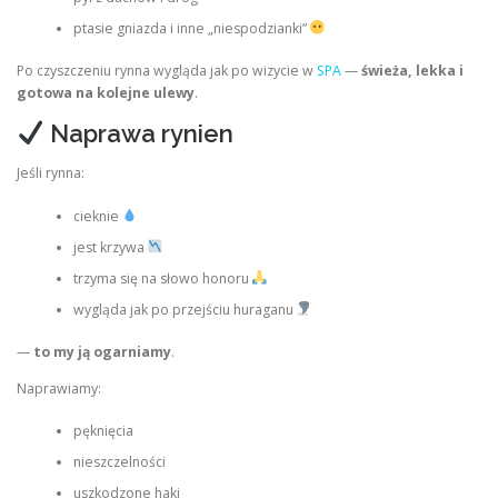
ptasie gniazda i inne „niespodzianki”
Po czyszczeniu rynna wygląda jak po wizycie w
SPA
—
świeża, lekka i
gotowa na kolejne ulewy
.
Naprawa rynien
Jeśli rynna:
cieknie
jest krzywa
trzyma się na słowo honoru
wygląda jak po przejściu huraganu
—
to my ją ogarniamy
.
Naprawiamy:
pęknięcia
nieszczelności
uszkodzone haki