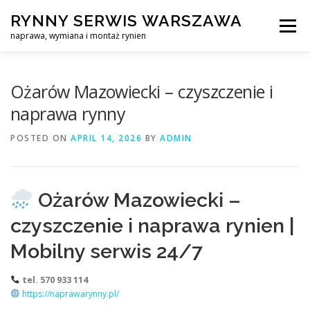
Skip
RYNNY SERWIS WARSZAWA
to
Menu
content
naprawa, wymiana i montaż rynien
CZYSZCZENIE PROFESJONALNA NAPRAWA, WYMIANA I MO
Ożarów Mazowiecki – czyszczenie i
naprawa rynny
CENNIK
SERWIS RYNNY WARSZAWA
KONTAKT
POSTED ON
APRIL 14, 2026
BY
ADMIN
Ożarów Mazowiecki –
czyszczenie i naprawa rynien |
Mobilny serwis 24/7
tel. 570 933 114
https://naprawarynny.pl/