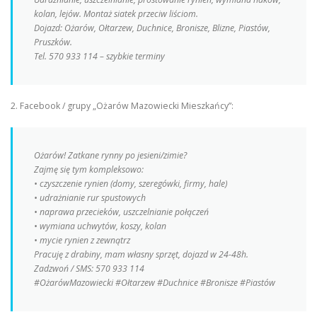
kolan, lejów. Montaż siatek przeciw liściom.
Dojazd: Ożarów, Ołtarzew, Duchnice, Bronisze, Blizne, Piastów,
Pruszków.
Tel. 570 933 114 – szybkie terminy
2. Facebook / grupy „Ożarów Mazowiecki Mieszkańcy”:
Ożarów! Zatkane rynny po jesieni/zimie?
Zajmę się tym kompleksowo:
• czyszczenie rynien (domy, szeregówki, firmy, hale)
• udrażnianie rur spustowych
• naprawa przecieków, uszczelnianie połączeń
• wymiana uchwytów, koszy, kolan
• mycie rynien z zewnątrz
Pracuję z drabiny, mam własny sprzęt, dojazd w 24-48h.
Zadzwoń / SMS: 570 933 114
#OżarówMazowiecki #Ołtarzew #Duchnice #Bronisze #Piastów