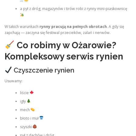
a pył z dróg, magazynów i tirów robi z rynny mini‑piaskownicę
W takich warunkach
rynny pracują na pełnych obrotach
. A gdy się
zapchają — zaczyna się festiwal przecieków, zalań i nerwów.
Co robimy w Ożarowie?
Kompleksowy serwis rynien
Czyszczenie rynien
Usuwamy:
liście
igły
mech
błoto i muł
szyszki
pył z dachów i dróg