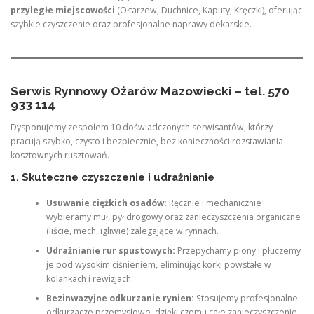
przyległe miejscowości
(Ołtarzew, Duchnice, Kaputy, Kręczki), oferując
szybkie czyszczenie oraz profesjonalne naprawy dekarskie.
Serwis Rynnowy Ożarów Mazowiecki – tel. 570
933 114
Dysponujemy zespołem 10 doświadczonych serwisantów, którzy
pracują szybko, czysto i bezpiecznie, bez konieczności rozstawiania
kosztownych rusztowań.
1. Skuteczne czyszczenie i udrażnianie
Usuwanie ciężkich osadów:
Ręcznie i mechanicznie
wybieramy muł, pył drogowy oraz zanieczyszczenia organiczne
(liście, mech, igliwie) zalegające w rynnach.
Udrażnianie rur spustowych:
Przepychamy piony i płuczemy
je pod wysokim ciśnieniem, eliminując korki powstałe w
kolankach i rewizjach.
Bezinwazyjne odkurzanie rynien:
Stosujemy profesjonalne
odkurzacze przemysłowe, dzięki czemu całe zanieczyszczenie