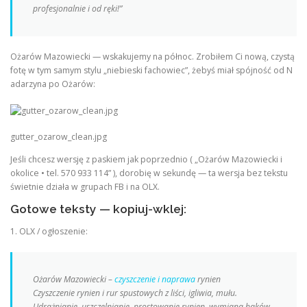
profesjonalnie i od ręki!”
Ożarów Mazowiecki — wskakujemy na północ. Zrobiłem Ci nową, czystą
fotę w tym samym stylu „niebieski fachowiec”, żebyś miał spójność od N
adarzyna po Ożarów:
gutter_ozarow_clean.jpg
Jeśli chcesz wersję z paskiem jak poprzednio ( „Ożarów Mazowiecki i
okolice • tel. 570 933 114” ), dorobię w sekundę — ta wersja bez tekstu
świetnie działa w grupach FB i na OLX.
Gotowe teksty — kopiuj-wklej:
1. OLX / ogłoszenie:
Ożarów Mazowiecki –
czyszczenie i naprawa
rynien
Czyszczenie rynien i rur spustowych z liści, igliwia, mułu.
Udrażnianie, uszczelnianie, prostowanie rynien, wymiana haków,