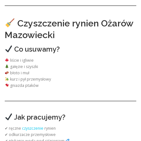
Czyszczenie rynien Ożarów
Mazowiecki
Co usuwamy?
liście i igliwie
gałęzie i szyszki
błoto i muł
kurz i pył przemysłowy
gniazda ptaków
Jak pracujemy?
✔ ręczne
czyszczenie
rynien
✔ odkurzacze przemysłowe
✔ płukanie wodą pod ciśnieniem