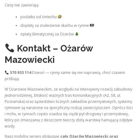
Ceny nie zawierają:
podatku od śmiechu
dopłaty za znalezienie skarbu w rynnie
opłaty klimatycznej za Ożarów
Kontakt – Ożarów
Mazowiecki
570 933 114
Dzwoń — rynny same się nie naprawią, choć czasem
próbują.
W Ożarowie Mazowieckim, ze względu na intensywny rozwój zabudowy
jednorodzinnej, bliskość ważnych tras komunikacyjnych (A2, S8, ul.
Poznańska) oraz sąsiedztwo licznych zakładów przemysłowych, systemy
rynnowe są narażone na specyficzny rodzaj zanieczyszczeń. Oprócz liści
i mchu, w rynnach często osadza się ciężki pył drogowy i przemysłowy,
który po zmieszaniu z deszczem tworzy zbitą warstwę hamującą odpływ
wody.
Nasz mobilny serwis obsługuje
cały Ożarów Mazowiecki oraz