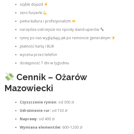
szybki dojazd
zero fuszerki
pełna kultura i profesjonalizm
narzędzia ostrzejsze niż riposty stand‑uperów
rynny po nas wyglądają jak po remoncie generalnym
płatność kartą / BLIK
wycena przez telefon
dostępność 7 dni w tygodniu
Cennik – Ożarów
Mazowiecki
Czyszczenie rynien:
od 300 zł
Udrożnienie rur:
od 150 zł
Naprawy:
od 400 zł
Wymiana elementów:
600–1200 zł