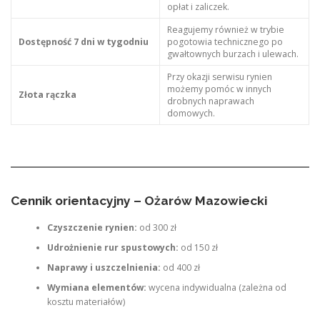
opłat i zaliczek.
Reagujemy również w trybie
Dostępność 7 dni w tygodniu
pogotowia technicznego po
gwałtownych burzach i ulewach.
Przy okazji serwisu rynien
możemy pomóc w innych
Złota rączka
drobnych naprawach
domowych.
Cennik orientacyjny – Ożarów Mazowiecki
Czyszczenie rynien:
od 300 zł
Udrożnienie rur spustowych:
od 150 zł
Naprawy i uszczelnienia:
od 400 zł
Wymiana elementów:
wycena indywidualna (zależna od
kosztu materiałów)