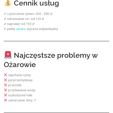
Cennik usług
✔ czyszczenie rynien: 250 – 500 zł
✔ udrażnianie rur: od 120 zł
✔ naprawy: od 150 zł
✔ pełny
serwis
: wycena indywidualna
Najczęstsze problemy w
Ożarowie
zapchane rynny
pył przemysłowy
przecieki
przelewanie wody
uszkodzone haki
zamarzanie zimą