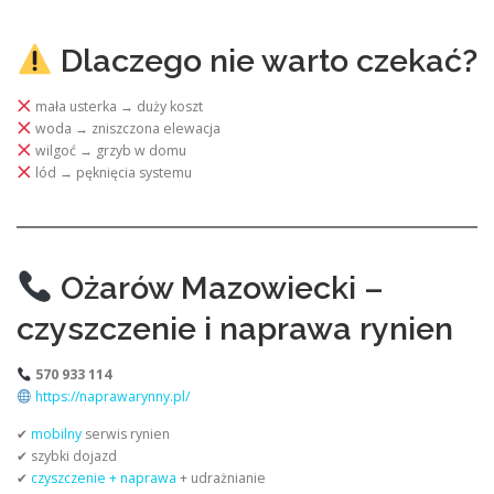
Dlaczego nie warto czekać?
mała usterka → duży koszt
woda → zniszczona elewacja
wilgoć → grzyb w domu
lód → pęknięcia systemu
Ożarów Mazowiecki –
czyszczenie i naprawa rynien
570 933 114
https://naprawarynny.pl/
✔
mobilny
serwis rynien
✔ szybki dojazd
✔
czyszczenie + naprawa
+ udrażnianie