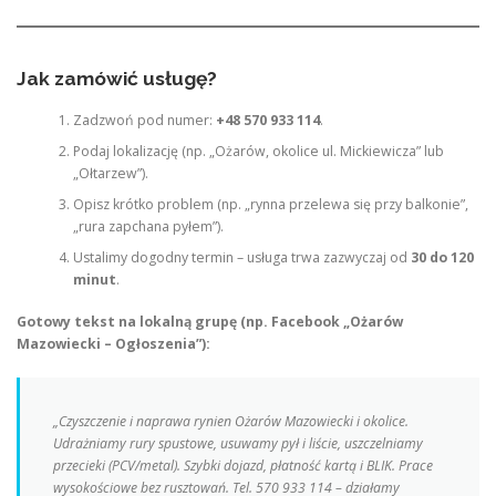
Jak zamówić usługę?
Zadzwoń pod numer:
+48 570 933 114
.
Podaj lokalizację (np. „Ożarów, okolice ul. Mickiewicza” lub
„Ołtarzew”).
Opisz krótko problem (np. „rynna przelewa się przy balkonie”,
„rura zapchana pyłem”).
Ustalimy dogodny termin – usługa trwa zazwyczaj od
30 do 120
minut
.
Gotowy tekst na lokalną grupę (np. Facebook „Ożarów
Mazowiecki – Ogłoszenia”):
„Czyszczenie i naprawa rynien Ożarów Mazowiecki i okolice.
Udrażniamy rury spustowe, usuwamy pył i liście, uszczelniamy
przecieki (PCV/metal). Szybki dojazd, płatność kartą i BLIK. Prace
wysokościowe bez rusztowań. Tel. 570 933 114 – działamy