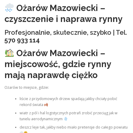
Ożarów Mazowiecki –
czyszczenie i naprawa rynny
Profesjonalnie, skutecznie, szybko | Tel.
570 933 114
Ożarów Mazowiecki –
miejscowość, gdzie rynny
mają naprawdę ciężko
Ożarów to miejsce, gdzie:
liście z przydomowych drzew spadają jakby chciały pobić
rekord świata
wiatr z pól i hal logistycznych potrafi zrobić przeciąg jak w
tunelu aerodynamicznym
deszcz leje tak, jakby niebo miało pretensje do całego powiatu