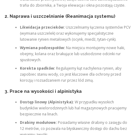
trafia do zbiornika, a Twoja elewacja i okna pozostają czyste.
2. Naprawa i uszczelnianie (Reanimacja systemu)
Likwidacja przecieków:
Uszczelniamy łączenia systemów PCV
(wymiana uszczelek) oraz wykonujemy specjalistyczne
lutowanie rynien metalowych (ocynk, miedź, tytan-cynk).
Wymiana podzespołów:
Na miejscu montujemy nowe haki,
obejmy, kolana oraz brakujące lub uszkodzone odcinki rur
spustowych.
Korekta spadków:
Regulujemy kąt nachylenia rynien, aby
zapobiec staniu wody, co jest kluczowe dla ochrony przed
korozją i rozsadzaniem rur przez lód zimą.
3. Prace na wysokości i alpinistyka
Dostęp linowy (Alpinistyka):
W przypadku wysokich
budynków wielorodzinnych lub hal magazynowych pracujemy
bezpiecznie na linach.
Drabiny modułowe:
Posiadamy własne drabiny o zasięgu do
12 metrów, co pozwala na błyskawiczny dostęp do dachu bez
wynajmu zwyżki.