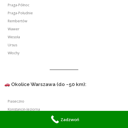
Praga-Północ
Praga-Południe
Rembertów
Wawer
Wesoła
Ursus
Włochy
Okolice Warszawa (do ~50 km):
Piaseczno
Konstancin-Jeziorna
Pruszków
Zadzwoń
Grodzisk Mazowiecki