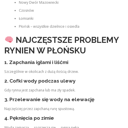
Nowy Dwór Mazowiecki
Czosnów
Łomianki
Płońsk – wszystkie dzielnice i osiedla
NAJCZĘSTSZE PROBLEMY
RYNIEN W PŁOŃSKU
1. Zapchania igłami i liśćmi
Szczególnie w okolicach z dużą ilością drzew.
2. Cofki wody podczas ulewy
Gdy rynna jest zapchana lub ma zły spadek.
3. Przelewanie się wody na elewację
Najczęściej przez zapchaną rurę spustową.
4. Pęknięcia po zimie
Woda zamarza → rozszerza się → rynna pęka.