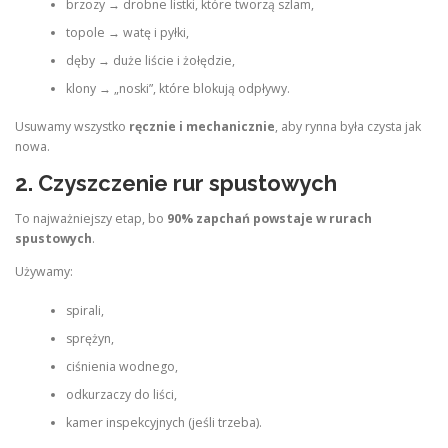
brzozy → drobne listki, które tworzą szlam,
topole → watę i pyłki,
dęby → duże liście i żołędzie,
klony → „noski”, które blokują odpływy.
Usuwamy wszystko
ręcznie i mechanicznie
, aby rynna była czysta jak
nowa.
2. Czyszczenie rur spustowych
To najważniejszy etap, bo
90% zapchań powstaje w rurach
spustowych
.
Używamy:
spirali,
sprężyn,
ciśnienia wodnego,
odkurzaczy do liści,
kamer inspekcyjnych (jeśli trzeba).