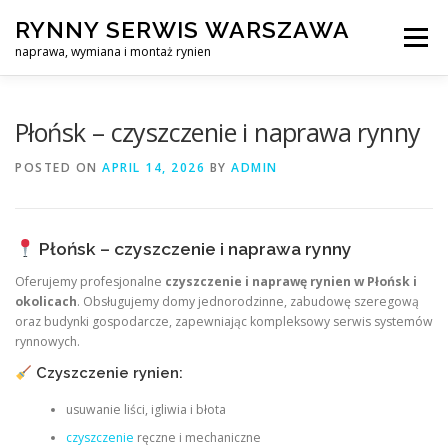
Skip
RYNNY SERWIS WARSZAWA
to
Menu
content
naprawa, wymiana i montaż rynien
CZYSZCZENIE PROFESJONALNA NAPRAWA, WYMIANA I MO
Płońsk – czyszczenie i naprawa rynny
POSTED ON
APRIL 14, 2026
BY
ADMIN
CENNIK
SERWIS RYNNY WARSZAWA
KONTAKT
Płońsk – czyszczenie i naprawa rynny
Oferujemy profesjonalne
czyszczenie i naprawę rynien w Płońsk i
okolicach
. Obsługujemy domy jednorodzinne, zabudowę szeregową
oraz budynki gospodarcze, zapewniając kompleksowy serwis systemów
rynnowych.
Czyszczenie rynien:
usuwanie liści, igliwia i błota
czyszczenie
ręczne i mechaniczne