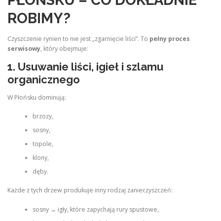
PŁOŃSKU – CO DOKŁADNIE
ROBIMY?
Czyszczenie rynien to nie jest „zgarnięcie liści”. To
pełny proces
serwisowy
, który obejmuje:
1. Usuwanie liści, igieł i szlamu
organicznego
W Płońsku dominują:
brzozy,
sosny,
topole,
klony,
dęby.
Każde z tych drzew produkuje inny rodzaj zanieczyszczeń:
sosny → igły, które zapychają rury spustowe,