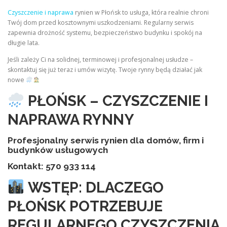
Czyszczenie i naprawa
rynien w Płońsk to usługa, która realnie chroni
Twój dom przed kosztownymi uszkodzeniami. Regularny serwis
zapewnia drożność systemu, bezpieczeństwo budynku i spokój na
długie lata.
Jeśli zależy Ci na solidnej, terminowej i profesjonalnej usłudze –
skontaktuj się już teraz i umów wizytę. Twoje rynny będą działać jak
nowe
PŁOŃSK – CZYSZCZENIE I
NAPRAWA RYNNY
Profesjonalny serwis rynien dla domów, firm i
budynków usługowych
Kontakt: 570 933 114
WSTĘP: DLACZEGO
PŁOŃSK POTRZEBUJE
REGULARNEGO CZYSZCZENIA