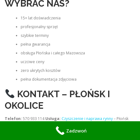
WYBRAĆ NAS?
15+ lat doświadczenia
profesjonalny sprzęt
szybkie terminy
pełna gwarancja
obsługa Płońska i całego Mazowsza
uczciwe ceny
zero ukrytych kosztów
pełna dokumentacja zdjęciowa
KONTAKT – PŁOŃSK I
OKOLICE
Telefon:
570 933 114
Usługa:
Czyszczenie i naprawa rynny
– Płońsk
Dojazd:
cały powiat płoński + Mazowsze
Zadzwoń