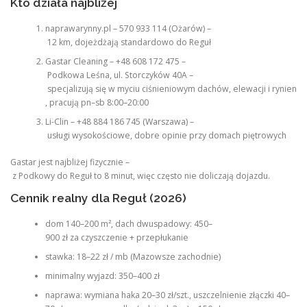
Kto działa najbliżej
naprawarynny.pl – 570 933 114 (Ożarów) –
12 km, dojeżdżają standardowo do Reguł
Gastar Cleaning – +48 608 172 475 –
Podkowa Leśna, ul. Storczyków 40A –
specjalizują się w myciu ciśnieniowym dachów, elewacji i rynien
, pracują pn–sb 8:00–20:00
Li-Clin – +48 884 186 745 (Warszawa) –
usługi wysokościowe, dobre opinie przy domach piętrowych
Gastar jest najbliżej fizycznie –
z Podkowy do Reguł to 8 minut, więc często nie doliczają dojazdu.
Cennik realny dla Reguł (2026)
dom 140–200 m², dach dwuspadowy: 450–
900 zł za czyszczenie + przepłukanie
stawka: 18–22 zł / mb (Mazowsze zachodnie)
minimalny wyjazd: 350–400 zł
naprawa: wymiana haka 20–30 zł/szt., uszczelnienie złączki 40–