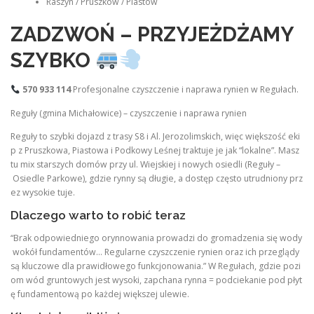
Raszyn / Pruszków / Piastów
ZADZWOŃ – PRZYJEŻDŻAMY
SZYBKO
570 933 114
Profesjonalne czyszczenie i naprawa rynien w Regułach.
Reguły (gmina Michałowice) – czyszczenie i naprawa rynien
Reguły to szybki dojazd z trasy S8 i Al. Jerozolimskich, więc większość eki
p z Pruszkowa, Piastowa i Podkowy Leśnej traktuje je jak “lokalne”. Masz
tu mix starszych domów przy ul. Wiejskiej i nowych osiedli (Reguły –
Osiedle Parkowe), gdzie rynny są długie, a dostęp często utrudniony prz
ez wysokie tuje.
Dlaczego warto to robić teraz
“Brak odpowiedniego orynnowania prowadzi do gromadzenia się wody
wokół fundamentów… Regularne czyszczenie rynien oraz ich przeglądy
są kluczowe dla prawidłowego funkcjonowania.” W Regułach, gdzie pozi
om wód gruntowych jest wysoki, zapchana rynna = podciekanie pod płyt
ę fundamentową po każdej większej ulewie.