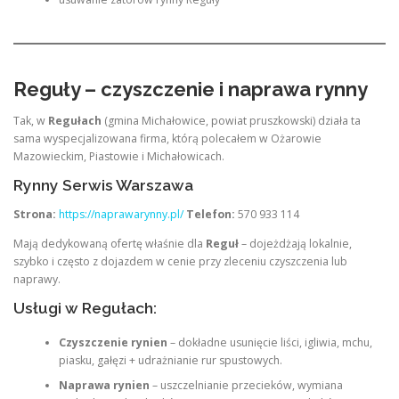
Reguły – czyszczenie i naprawa rynny
Tak, w
Regułach
(gmina Michałowice, powiat pruszkowski) działa ta
sama wyspecjalizowana firma, którą polecałem w Ożarowie
Mazowieckim, Piastowie i Michałowicach.
Rynny Serwis Warszawa
Strona:
https://naprawarynny.pl/
Telefon:
570 933 114
Mają dedykowaną ofertę właśnie dla
Reguł
– dojeżdżają lokalnie,
szybko i często z dojazdem w cenie przy zleceniu czyszczenia lub
naprawy.
Usługi w Regułach:
Czyszczenie rynien
– dokładne usunięcie liści, igliwia, mchu,
piasku, gałęzi + udrażnianie rur spustowych.
Naprawa rynien
– uszczelnianie przecieków, wymiana