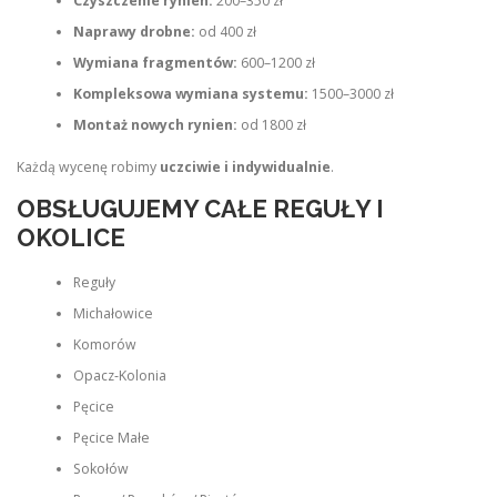
Czyszczenie rynien:
200–350 zł
Naprawy drobne:
od 400 zł
Wymiana fragmentów:
600–1200 zł
Kompleksowa wymiana systemu:
1500–3000 zł
Montaż nowych rynien:
od 1800 zł
Każdą wycenę robimy
uczciwie i indywidualnie
.
OBSŁUGUJEMY CAŁE REGUŁY I
OKOLICE
Reguły
Michałowice
Komorów
Opacz‑Kolonia
Pęcice
Pęcice Małe
Sokołów