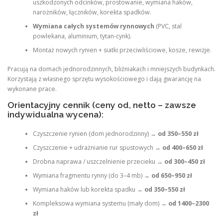
uszkodzonych odcinków, prostowanie, wymiana haków,
narożników, łączników, korekta spadków.
Wymiana całych systemów rynnowych
(PVC, stal
powlekana, aluminium, tytan-cynk).
Montaż nowych rynien + siatki przeciwliściowe, kosze, rewizje.
Pracują na domach jednorodzinnych, bliźniakach i mniejszych budynkach.
Korzystają z własnego sprzętu wysokościowego i dają gwarancję na
wykonane prace.
Orientacyjny cennik (ceny od, netto – zawsze
indywidualna wycena):
Czyszczenie rynien (dom jednorodzinny) →
od 350–550 zł
Czyszczenie + udrażnianie rur spustowych →
od 400–650 zł
Drobna naprawa / uszczelnienie przecieku →
od 300–450 zł
Wymiana fragmentu rynny (do 3–4 mb) →
od 650–950 zł
Wymiana haków lub korekta spadku →
od 350–550 zł
Kompleksowa wymiana systemu (mały dom) →
od 1400–2300
zł