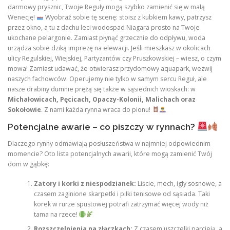
darmowy prysznic, Twoje Reguły mogą szybko zamienić się w małą
Wenecję!
Wyobraź sobie tę scenę: stoisz z kubkiem kawy, patrzysz
przez okno, a tu z dachu leci wodospad Niagara prosto na Twoje
ukochane pelargonie. Zamiast płynąć grzecznie do odpływu, woda
urządza sobie dziką imprezę na elewacji. Jeśli mieszkasz w okolicach
ulicy Regulskiej, Wiejskiej, Partyzantów czy Pruszkowskiej – wiesz, o czym
mowa! Zamiast udawać, że otwierasz przydomowy aquapark, wezwij
naszych fachowców. Operujemy nie tylko w samym sercu Reguł, ale
nasze drabiny dumnie prężą się także w sąsiednich wioskach: w
Michałowicach, Pęcicach, Opaczy-Kolonii, Malichach oraz
Sokołowie
. Z nami każda rynna wraca do pionu!
Potencjalne awarie – co piszczy w rynnach?
Dlaczego rynny odmawiają posłuszeństwa w najmniej odpowiednim
momencie? Oto lista potencjalnych awarii, które mogą zamienić Twój
dom w gąbkę:
Zatory i korki z niespodzianek:
Liście, mech, igły sosnowe, a
czasem zaginione skarpetki i piłki tenisowe od sąsiada. Taki
korek w rurze spustowej potrafi zatrzymać więcej wody niż
tama na rzece!
Rozszczelnienia na złączkach:
Z czasem uszczelki parcieją, a