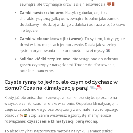
zewnątrz, ale trzymające drzwi z siłą niedźwiedzia.
Zamki nawierzchniowe:
Klasyka gatunku, często z
charakterystyczną gałką od wewnątrz. Idealne jako zamek
dodatkowy – złodziej widzi go z daleka i od razu wie, że łatwo
nie będzie!
Zamki wielopunktowe (listwowe):
To system, który rygluje
drzwi w kilku miejscach jednocześnie. Działa jak szczelny
system orynnowania – nie przepuści nawet myszy!
Solidne kłódki trzpieniowe:
Niezastąpione do ochrony
garażu czy szopy z narzędziami. Trudne do sforsowania,
potężne i pancerne.
Czyste rynny to jedno, ale czym oddychasz w
domu? Czas na klimatyzację parą!
Kiedy już obronisz dom z zewnątrz i zamkniesz się bezpiecznie na
wszystkie zamki, czas na relaks w salonie. Odpalasz klimatyzację i…
czujesz zapach mokrego psa połączony z aromatem wczorajszego
obiadu?
Stop! Zanim wezwiesz egzorcystę, mamy lepsze
rozwiązanie:
czyszczenie klimatyzacji parą wodną
.
To absolutny hit i najzdrowsza metoda na rynku. Zamiast psikać