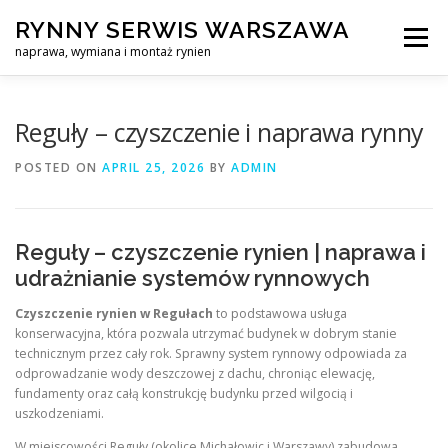
Skip
RYNNY SERWIS WARSZAWA
to
Menu
content
naprawa, wymiana i montaż rynien
CZYSZCZENIE PROFESJONALNA NAPRAWA, WYMIANA I MO
Reguły – czyszczenie i naprawa rynny
POSTED ON
APRIL 25, 2026
BY
ADMIN
CENNIK
SERWIS RYNNY WARSZAWA
KONTAKT
Reguły – czyszczenie rynien | naprawa i
udrażnianie systemów rynnowych
Czyszczenie rynien w Regułach
to podstawowa usługa
konserwacyjna, która pozwala utrzymać budynek w dobrym stanie
technicznym przez cały rok. Sprawny system rynnowy odpowiada za
odprowadzanie wody deszczowej z dachu, chroniąc elewację,
fundamenty oraz całą konstrukcję budynku przed wilgocią i
uszkodzeniami.
W miejscowości Reguły (okolice Michałowic i Warszawy) zabudowa