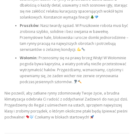
dbałością o każdy detal, usuwamy z nich sosnowe igły, starając
się nie zakłócić relaksu kuracjuszy spacerujących wokół tężni
solankowych. Konstancin wymaga finezji!
Pruszków:
Nasz twardy sąsiad. W Pruszkowie robota musi być
zrobiona szybko, solidnie i bez owijania w bawełnę.
Przemysłowe hale, blokowiska i urocze domki jednorodzinne –
tam rynny pracują na najwyższych obrotach i potrzebują
serwisantów o żelaznej kondycji.
Wołomin:
Przenosimy się na prawy brzeg Wisły! W Wołominie
pogoda bywa kapryśna, a wiatry potrafią nieźle przetestować
wytrzymałość haków. Przyjeżdżamy, wzmacniamy, czyścimy i
upewniamy się, że żaden wicher nie zerwie orynnowania
podczas jesiennych sztormów.
Nie pozwól, aby zatkane rynny zdominowały Twoje życie, a brudna
klimatyzacja odebrała Ci radość z oddychania! Zadzwoń do nas już dziś.
Przyjedziemy do Reguł z uśmiechem na ustach, sprzętem najwyższej
klasy i zrobimy porządek, o którym okoliczne ptaki będą śpiewać pieśni
pochwalne!
Czekamy w blokach startowych!