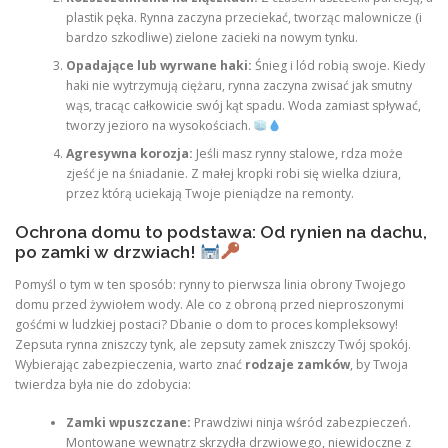
plastik pęka. Rynna zaczyna przeciekać, tworząc malownicze (i
bardzo szkodliwe) zielone zacieki na nowym tynku.
Opadające lub wyrwane haki:
Śnieg i lód robią swoje. Kiedy
haki nie wytrzymują ciężaru, rynna zaczyna zwisać jak smutny
wąs, tracąc całkowicie swój kąt spadu. Woda zamiast spływać,
tworzy jezioro na wysokościach.
Agresywna korozja:
Jeśli masz rynny stalowe, rdza może
zjeść je na śniadanie. Z małej kropki robi się wielka dziura,
przez którą uciekają Twoje pieniądze na remonty.
Ochrona domu to podstawa: Od rynien na dachu,
po zamki w drzwiach!
Pomyśl o tym w ten sposób: rynny to pierwsza linia obrony Twojego
domu przed żywiołem wody. Ale co z obroną przed nieproszonymi
gośćmi w ludzkiej postaci? Dbanie o dom to proces kompleksowy!
Zepsuta rynna zniszczy tynk, ale zepsuty zamek zniszczy Twój spokój.
Wybierając zabezpieczenia, warto znać
rodzaje zamków
, by Twoja
twierdza była nie do zdobycia:
Zamki wpuszczane:
Prawdziwi ninja wśród zabezpieczeń.
Montowane wewnątrz skrzydła drzwiowego, niewidoczne z