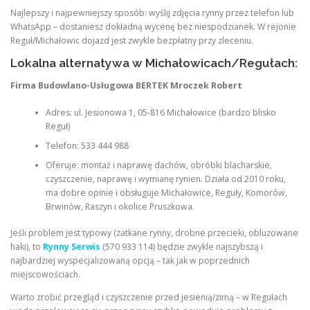
Najlepszy i najpewniejszy sposób: wyślij zdjęcia rynny przez telefon lub
WhatsApp – dostaniesz dokładną wycenę bez niespodzianek. W rejonie
Reguł/Michałowic dojazd jest zwykle bezpłatny przy zleceniu.
Lokalna alternatywa w Michałowicach/Regułach:
Firma Budowlano-Usługowa BERTEK Mroczek Robert
Adres: ul. Jesionowa 1, 05-816 Michałowice (bardzo blisko
Reguł)
Telefon: 533 444 988
Oferuje: montaż i naprawę dachów, obróbki blacharskie,
czyszczenie, naprawę i wymianę rynien. Działa od 2010 roku,
ma dobre opinie i obsługuje Michałowice, Reguły, Komorów,
Brwinów, Raszyn i okolice Pruszkowa.
Jeśli problem jest typowy (zatkane rynny, drobne przecieki, obluzowane
haki), to
Rynny Serwis
(570 933 114) będzie zwykle najszybszą i
najbardziej wyspecjalizowaną opcją – tak jak w poprzednich
miejscowościach.
Warto zrobić przegląd i czyszczenie przed jesienią/zimą – w Regułach