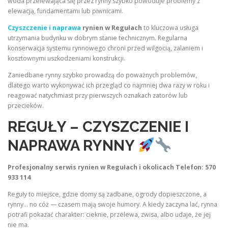
woda przelewająca się przez rynny szybko powoduje problemy z
elewacją, fundamentami lub piwnicami.
Czyszczenie i naprawa
rynien w Regułach
to kluczowa usługa
utrzymania budynku w dobrym stanie technicznym. Regularna
konserwacja systemu rynnowego chroni przed wilgocią, zalaniem i
kosztownymi uszkodzeniami konstrukcji.
Zaniedbane rynny szybko prowadzą do poważnych problemów,
dlatego warto wykonywać ich przegląd co najmniej dwa razy w roku i
reagować natychmiast przy pierwszych oznakach zatorów lub
przecieków.
REGUŁY – CZYSZCZENIE I
NAPRAWA RYNNY
Profesjonalny serwis rynien w Regułach i okolicach
Telefon: 570
933 114
Reguły to miejsce, gdzie domy są zadbane, ogrody dopieszczone, a
rynny… no cóż — czasem mają swoje humory. A kiedy zaczyna lać, rynna
potrafi pokazać charakter: cieknie, przelewa, zwisa, albo udaje, że jej
nie ma.