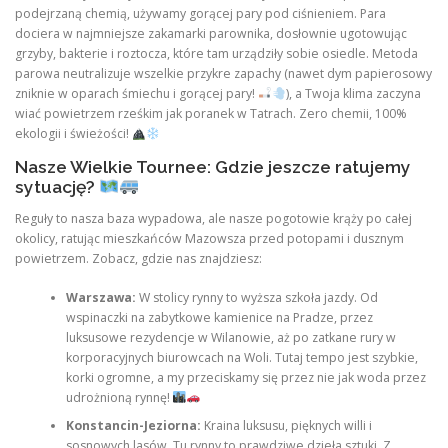
podejrzaną chemią, używamy gorącej pary pod ciśnieniem. Para
dociera w najmniejsze zakamarki parownika, dosłownie ugotowując
grzyby, bakterie i roztocza, które tam urządziły sobie osiedle. Metoda
parowa neutralizuje wszelkie przykre zapachy (nawet dym papierosowy
zniknie w oparach śmiechu i gorącej pary!
), a Twoja klima zaczyna
wiać powietrzem rześkim jak poranek w Tatrach. Zero chemii, 100%
ekologii i świeżości!
Nasze Wielkie Tournee: Gdzie jeszcze ratujemy
sytuację?
Reguły to nasza baza wypadowa, ale nasze pogotowie krąży po całej
okolicy, ratując mieszkańców Mazowsza przed potopami i dusznym
powietrzem. Zobacz, gdzie nas znajdziesz:
Warszawa:
W stolicy rynny to wyższa szkoła jazdy. Od
wspinaczki na zabytkowe kamienice na Pradze, przez
luksusowe rezydencje w Wilanowie, aż po zatkane rury w
korporacyjnych biurowcach na Woli. Tutaj tempo jest szybkie,
korki ogromne, a my przeciskamy się przez nie jak woda przez
udrożnioną rynnę!
Konstancin-Jeziorna:
Kraina luksusu, pięknych willi i
sosnowych lasów. Tu rynny to prawdziwe dzieła sztuki. Z