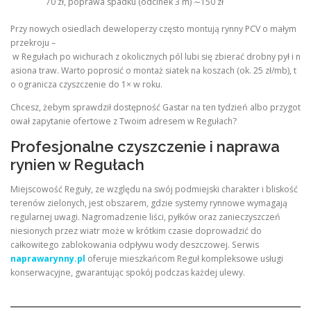
70 zł, poprawa spadku (odcinek 3 m) ∼150 zł
Przy nowych osiedlach deweloperzy często montują rynny PCV o małym
przekroju –
w Regułach po wichurach z okolicznych pól lubi się zbierać drobny pył i n
asiona traw. Warto poprosić o montaż siatek na koszach (ok. 25 zł/mb), t
o ogranicza czyszczenie do 1× w roku.
Chcesz, żebym sprawdził dostępność Gastar na ten tydzień albo przygot
ował zapytanie ofertowe z Twoim adresem w Regułach?
Profesjonalne czyszczenie i naprawa
rynien w Regułach
Miejscowość Reguły, ze względu na swój podmiejski charakter i bliskość
terenów zielonych, jest obszarem, gdzie systemy rynnowe wymagają
regularnej uwagi. Nagromadzenie liści, pyłków oraz zanieczyszczeń
niesionych przez wiatr może w krótkim czasie doprowadzić do
całkowitego zablokowania odpływu wody deszczowej. Serwis
naprawarynny.pl
oferuje mieszkańcom Reguł kompleksowe usługi
konserwacyjne, gwarantując spokój podczas każdej ulewy.