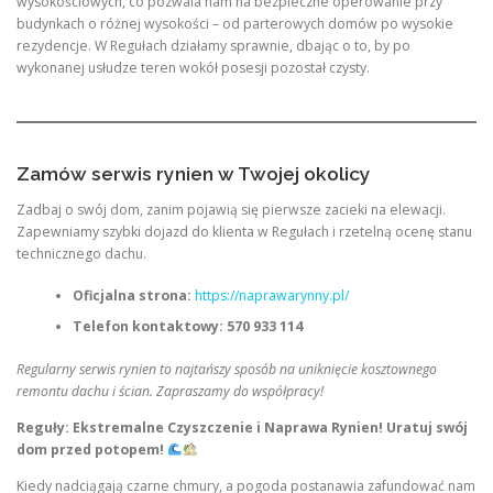
wysokościowych, co pozwala nam na bezpieczne operowanie przy
budynkach o różnej wysokości – od parterowych domów po wysokie
rezydencje. W Regułach działamy sprawnie, dbając o to, by po
wykonanej usłudze teren wokół posesji pozostał czysty.
Zamów serwis rynien w Twojej okolicy
Zadbaj o swój dom, zanim pojawią się pierwsze zacieki na elewacji.
Zapewniamy szybki dojazd do klienta w Regułach i rzetelną ocenę stanu
technicznego dachu.
Oficjalna strona:
https://naprawarynny.pl/
Telefon kontaktowy:
570 933 114
Regularny serwis rynien to najtańszy sposób na uniknięcie kosztownego
remontu dachu i ścian. Zapraszamy do współpracy!
Reguły: Ekstremalne Czyszczenie i Naprawa Rynien! Uratuj swój
dom przed potopem!
Kiedy nadciągają czarne chmury, a pogoda postanawia zafundować nam