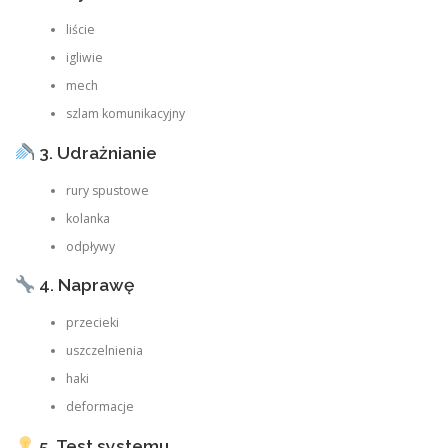
liście
igliwie
mech
szlam komunikacyjny
3. Udrażnianie
rury spustowe
kolanka
odpływy
4. Naprawę
przecieki
uszczelnienia
haki
deformacje
5. Test systemu