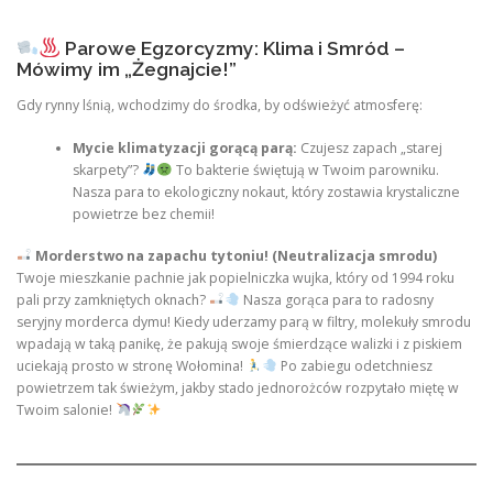
Parowe Egzorcyzmy: Klima i Smród –
Mówimy im „Żegnajcie!”
Gdy rynny lśnią, wchodzimy do środka, by odświeżyć atmosferę:
Mycie klimatyzacji gorącą parą:
Czujesz zapach „starej
skarpety”?
To bakterie świętują w Twoim parowniku.
Nasza para to ekologiczny nokaut, który zostawia krystaliczne
powietrze bez chemii!
Morderstwo na zapachu tytoniu! (Neutralizacja smrodu)
Twoje mieszkanie pachnie jak popielniczka wujka, który od 1994 roku
pali przy zamkniętych oknach?
Nasza gorąca para to radosny
seryjny morderca dymu! Kiedy uderzamy parą w filtry, molekuły smrodu
wpadają w taką panikę, że pakują swoje śmierdzące walizki i z piskiem
uciekają prosto w stronę Wołomina!
Po zabiegu odetchniesz
powietrzem tak świeżym, jakby stado jednorożców rozpytało miętę w
Twoim salonie!