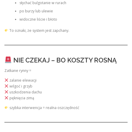
słychać bulgotanie w rurach
po burzy lub ulewie
widoczne liście i błoto
To oznaki, że system jest zapchany.
NIE CZEKAJ – BO KOSZTY ROSNĄ
Zatkane rynny =
zalanie elewacji
wilgoć i grzyb
uszkodzenia dachu
pęknięcia zimą
szybka interwencja = realna oszczędność