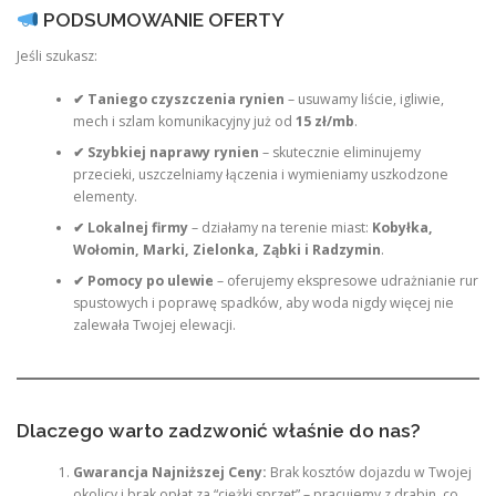
PODSUMOWANIE OFERTY
Jeśli szukasz:
✔ Taniego czyszczenia rynien
– usuwamy liście, igliwie,
mech i szlam komunikacyjny już od
15 zł/mb
.
✔ Szybkiej naprawy rynien
– skutecznie eliminujemy
przecieki, uszczelniamy łączenia i wymieniamy uszkodzone
elementy.
✔ Lokalnej firmy
– działamy na terenie miast:
Kobyłka,
Wołomin, Marki, Zielonka, Ząbki i Radzymin
.
✔ Pomocy po ulewie
– oferujemy ekspresowe udrażnianie rur
spustowych i poprawę spadków, aby woda nigdy więcej nie
zalewała Twojej elewacji.
Dlaczego warto zadzwonić właśnie do nas?
Gwarancja Najniższej Ceny:
Brak kosztów dojazdu w Twojej
okolicy i brak opłat za “ciężki sprzęt” – pracujemy z drabin, co