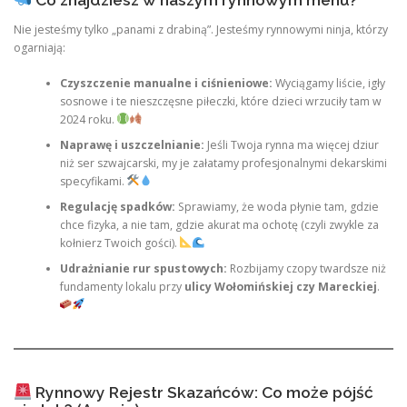
Co znajdziesz w naszym rynnowym menu?
Nie jesteśmy tylko „panami z drabiną”. Jesteśmy rynnowymi ninja, którzy
ogarniają:
Czyszczenie manualne i ciśnieniowe:
Wyciągamy liście, igły
sosnowe i te nieszczęsne piłeczki, które dzieci wrzuciły tam w
2024 roku.
Naprawę i uszczelnianie:
Jeśli Twoja rynna ma więcej dziur
niż ser szwajcarski, my je załatamy profesjonalnymi dekarskimi
specyfikami.
Regulację spadków:
Sprawiamy, że woda płynie tam, gdzie
chce fizyka, a nie tam, gdzie akurat ma ochotę (czyli zwykle za
kołnierz Twoich gości).
Udrażnianie rur spustowych:
Rozbijamy czopy twardsze niż
fundamenty lokalu przy
ulicy Wołomińskiej czy Mareckiej
.
Rynnowy Rejestr Skazańców: Co może pójść