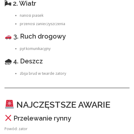
🌬 2. Wiatr
nanosi piasek
przenosi zanieczyszczenia
3. Ruch drogowy
pył komunikacyjny
🌧 4. Deszcz
zbija brud w twarde zatory
NAJCZĘSTSZE AWARIE
Przelewanie rynny
Powód: zator