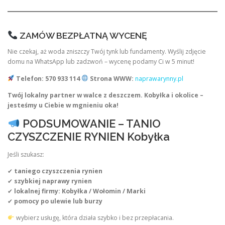
ZAMÓW BEZPŁATNĄ WYCENĘ
Nie czekaj, aż woda zniszczy Twój tynk lub fundamenty. Wyślij zdjęcie
domu na WhatsApp lub zadzwoń – wycenę podamy Ci w 5 minut!
Telefon: 570 933 114
Strona WWW:
naprawarynny.pl
Twój lokalny partner w walce z deszczem. Kobyłka i okolice –
jesteśmy u Ciebie w mgnieniu oka!
PODSUMOWANIE – TANIO
CZYSZCZENIE RYNIEN Kobyłka
Jeśli szukasz:
✔
taniego czyszczenia rynien
✔
szybkiej naprawy rynien
✔
lokalnej firmy: Kobyłka / Wołomin / Marki
✔
pomocy po ulewie lub burzy
wybierz usługę, która działa szybko i bez przepłacania.