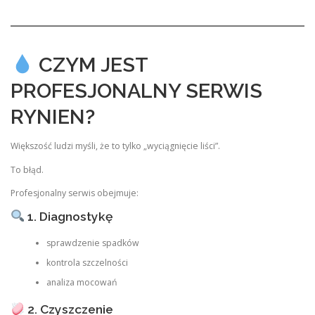
CZYM JEST
PROFESJONALNY SERWIS
RYNIEN?
Większość ludzi myśli, że to tylko „wyciągnięcie liści”.
To błąd.
Profesjonalny serwis obejmuje:
1. Diagnostykę
sprawdzenie spadków
kontrola szczelności
analiza mocowań
2. Czyszczenie