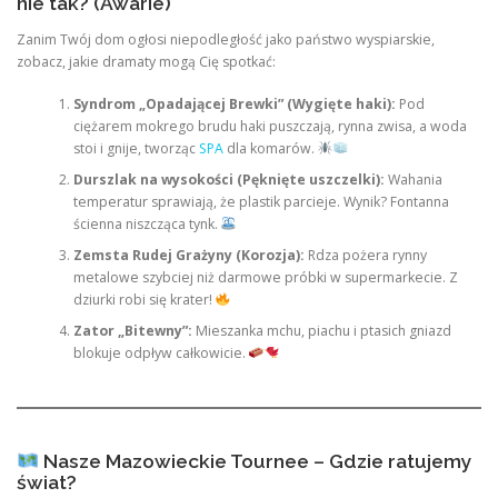
nie tak? (Awarie)
Zanim Twój dom ogłosi niepodległość jako państwo wyspiarskie,
zobacz, jakie dramaty mogą Cię spotkać:
Syndrom „Opadającej Brewki” (Wygięte haki):
Pod
ciężarem mokrego brudu haki puszczają, rynna zwisa, a woda
stoi i gnije, tworząc
SPA
dla komarów.
Durszlak na wysokości (Pęknięte uszczelki):
Wahania
temperatur sprawiają, że plastik parcieje. Wynik? Fontanna
ścienna niszcząca tynk.
Zemsta Rudej Grażyny (Korozja):
Rdza pożera rynny
metalowe szybciej niż darmowe próbki w supermarkecie. Z
dziurki robi się krater!
Zator „Bitewny”:
Mieszanka mchu, piachu i ptasich gniazd
blokuje odpływ całkowicie.
Nasze Mazowieckie Tournee – Gdzie ratujemy
świat?