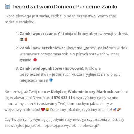
Twierdza Twoim Domem: Pancerne Zamki
Skoro elewacja jest sucha, zadbaj o bezpieczeństwo. Warto znać
rodzaje zamków:
Zamki wpuszczane:
Cisi ninja ochrony ukryci wewnątrz drzwi.
Zamki nawierzchniowe:
Klasyczne „gerdy”, na których widok
włamywacz przypomina sobie o pilnych sprawach w innej
gminie.
Zamki wielopunktowe (listwowe):
Królowie
bezpieczeństwa – jeden ruch klucza i ryglujesz się w pięciu
miejscach naraz!
Nie czekaj, aż Twój dom w
Kobyłce, Wołominie czy Markach
zamieni
się w akwarium! Dzwoń pod
570 933 114
, wyczyścimy rynny
tanio
,
naprawimy usterki i zostawimy Twój dom suchym jak suchary w
wojskowym plecaku!
Działamy lokalnie, czyścimy totalnie!
Czy Twoje rynny wymagają jedynie rutynowego czyszczenia z liści, czy
zauważyłeś już jakieś niepokojące wycieki na elewacji?