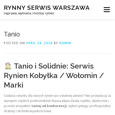
Skip
RYNNY SERWIS WARSZAWA
to
Menu
content
naprawa, wymiana i montaż rynien
CZYSZCZENIE PROFESJONALNA NAPRAWA, WYMIANA I MO
Tanio
POSTED ON
APRIL 26, 2026
BY
ADMIN
CENNIK
SERWIS RYNNY WARSZAWA
KONTAKT
Tanio i Solidnie: Serwis
Rynien Kobyłka / Wołomin /
Marki
Szukasz ratunku dla swoich rynien po ostatniej ulewie? Nie przepłacaj za
wynajem ciężkich podnośników! Nasza ekipa działa szybko, skutecznie i
przede wszystkim
taniej od konkurencji
, wykorzystując profesjonalne
drabiny i techniki wysokościowe.