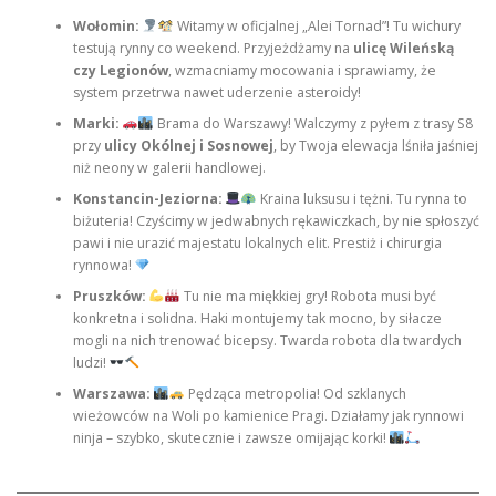
Wołomin:
Witamy w oficjalnej „Alei Tornad”! Tu wichury
testują rynny co weekend. Przyjeżdżamy na
ulicę Wileńską
czy Legionów
, wzmacniamy mocowania i sprawiamy, że
system przetrwa nawet uderzenie asteroidy!
Marki:
Brama do Warszawy! Walczymy z pyłem z trasy S8
przy
ulicy Okólnej i Sosnowej
, by Twoja elewacja lśniła jaśniej
niż neony w galerii handlowej.
Konstancin-Jeziorna:
Kraina luksusu i tężni. Tu rynna to
biżuteria! Czyścimy w jedwabnych rękawiczkach, by nie spłoszyć
pawi i nie urazić majestatu lokalnych elit. Prestiż i chirurgia
rynnowa!
Pruszków:
Tu nie ma miękkiej gry! Robota musi być
konkretna i solidna. Haki montujemy tak mocno, by siłacze
mogli na nich trenować bicepsy. Twarda robota dla twardych
ludzi!
Warszawa:
Pędząca metropolia! Od szklanych
wieżowców na Woli po kamienice Pragi. Działamy jak rynnowi
ninja – szybko, skutecznie i zawsze omijając korki!