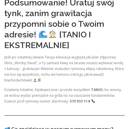
Podsumowanie! Uratuj swój
tynk, zanim grawitacja
przypomni sobie o Twoim
adresie!
[TANIO I
EKSTREMALNIE]
Jeśli po ostatniej ulewie Twoja elewacja wygląda jak plan zdjęciowy
filmu „Wodny Świat”, a Ty zamiast kawy na tarasie musisz wylewać wodę
z kaloszy – gratulacje! Właśnie znalazłeś rynnową ekipę ratunkową, która
nie boi się wysokości, mchu ani humoru ostrego jak krawędź
blachodachówki!
Działamy lokalnie, błyskawicznie i przede wszystkim
TANIO
, bo wiemy,
że wolisz wydać pieniądze na grilla niż na osuszanie fundamentów.
Dzwoń pod rynnowy numer alarmowy:
570 933 114
!