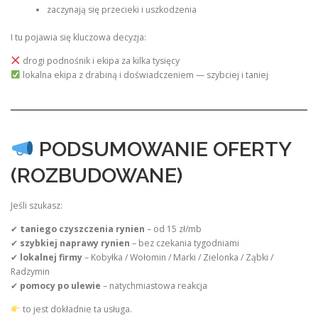
zaczynają się przecieki i uszkodzenia
I tu pojawia się kluczowa decyzja:
drogi podnośnik i ekipa za kilka tysięcy
lokalna ekipa z drabiną i doświadczeniem — szybciej i taniej
PODSUMOWANIE OFERTY
(ROZBUDOWANE)
Jeśli szukasz:
✔
taniego czyszczenia rynien
– od 15 zł/mb
✔
szybkiej naprawy rynien
– bez czekania tygodniami
✔
lokalnej firmy
– Kobyłka / Wołomin / Marki / Zielonka / Ząbki /
Radzymin
✔
pomocy po ulewie
– natychmiastowa reakcja
to jest dokładnie ta usługa.