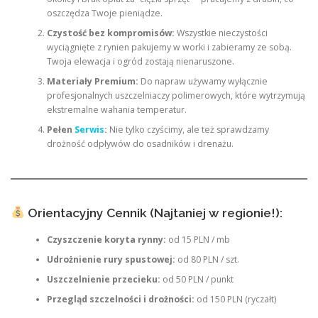
oszczędza Twoje pieniądze.
Czystość bez kompromisów:
Wszystkie nieczystości
wyciągnięte z rynien pakujemy w worki i zabieramy ze sobą.
Twoja elewacja i ogród zostają nienaruszone.
Materiały Premium:
Do napraw używamy wyłącznie
profesjonalnych uszczelniaczy polimerowych, które wytrzymują
ekstremalne wahania temperatur.
Pełen
Serwis
:
Nie tylko czyścimy, ale też sprawdzamy
drożność odpływów do osadników i drenażu.
Orientacyjny Cennik (Najtaniej w regionie!):
Czyszczenie koryta rynny:
od 15 PLN / mb
Udrożnienie rury spustowej:
od 80 PLN / szt.
Uszczelnienie przecieku:
od 50 PLN / punkt
Przegląd szczelności i drożności:
od 150 PLN (ryczałt)