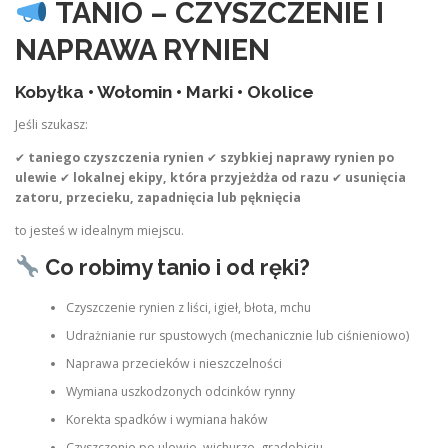
TANIO – CZYSZCZENIE I
NAPRAWA RYNIEN
Kobyłka • Wołomin • Marki • Okolice
Jeśli szukasz:
✔
taniego czyszczenia rynien
✔
szybkiej naprawy rynien po
ulewie
✔
lokalnej ekipy, która przyjeżdża od razu
✔
usunięcia
zatoru, przecieku, zapadnięcia lub pęknięcia
to jesteś w idealnym miejscu.
Co robimy tanio i od ręki?
Czyszczenie rynien z liści, igieł, błota, mchu
Udrażnianie rur spustowych (mechanicznie lub ciśnieniowo)
Naprawa przecieków i nieszczelności
Wymiana uszkodzonych odcinków rynny
Korekta spadków i wymiana haków
Czyszczenie po ulewie, wichurze, gradobiciu