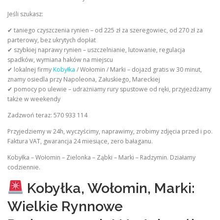
Jeśli szukasz:
✔ taniego czyszczenia rynien – od 225 zł za szeregowiec, od 270 zł za
parterowy, bez ukrytych dopłat
✔ szybkiej naprawy rynien – uszczelnianie, lutowanie, regulacja
spadków, wymiana haków na miejscu
✔ lokalnej firmy
Kobyłka
/ Wołomin / Marki – dojazd gratis w 30 minut,
znamy osiedla przy Napoleona, Załuskiego, Mareckiej
✔ pomocy po ulewie – udrażniamy rury spustowe od ręki, przyjeżdżamy
także w weekendy
Zadzwoń teraz: 570 933 114
Przyjedziemy w 24h, wyczyścimy, naprawimy, zrobimy zdjęcia przed i po.
Faktura VAT, gwarancja 24 miesiące, zero bałaganu.
Kobyłka – Wołomin – Zielonka – Ząbki – Marki – Radzymin. Działamy
codziennie.
Kobyłka, Wołomin, Marki:
Wielkie Rynnowe