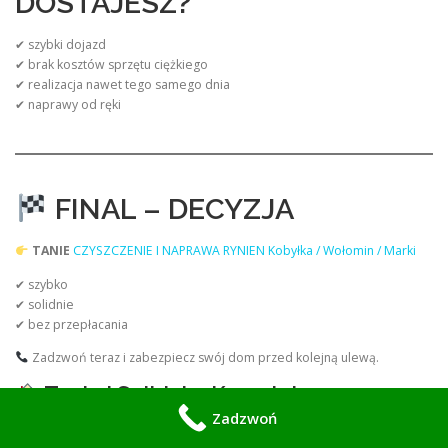
DOSTAJESZ?
✔ szybki dojazd
✔ brak kosztów sprzętu ciężkiego
✔ realizacja nawet tego samego dnia
✔ naprawy od ręki
FINAL – DECYZJA
TANIE
CZYSZCZENIE I NAPRAWA RYNIEN Kobyłka / Wołomin / Marki
✔ szybko
✔ solidnie
✔ bez przepłacania
Zadzwoń teraz i zabezpiecz swój dom przed kolejną ulewą.
Tanio i Solidnie: Kompleksowy
Przewodnik po Serwisie Rynien –
Zadzwoń
Kobyłka, Wołomin, Marki i Okolice