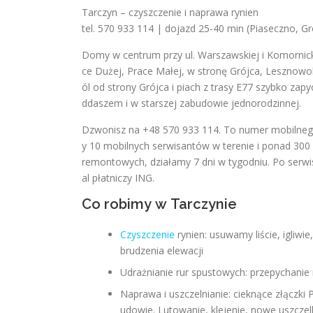
Tarczyn – czyszczenie i naprawa rynien
tel. 570 933 114 | dojazd 25-40 min (Piaseczno, G
Domy w centrum przy ul. Warszawskiej i Komornickie
ce Dużej, Prace Małej, w stronę Grójca, Lesznowoli
ól od strony Grójca i piach z trasy E77 szybko za
ddaszem i w starszej zabudowie jednorodzinnej.
Dzwonisz na +48 570 933 114. To numer mobilnego 
y 10 mobilnych serwisantów w terenie i ponad 300
remontowych, działamy 7 dni w tygodniu. Po serwis
al płatniczy ING.
Co robimy w Tarczynie
Czyszczenie
rynien: usuwamy liście, igliw
brudzenia elewacji
Udrażnianie rur spustowych: przepychanie
Naprawa i uszczelnianie: cieknące złączki 
udowie. Lutowanie, klejenie, nowe uszczel