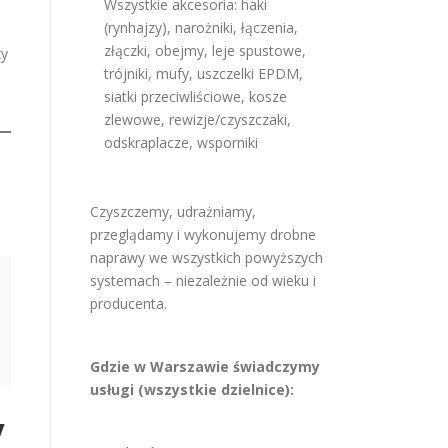
Wszystkie akcesoria: haki
(rynhajzy), narożniki, łączenia,
złączki, obejmy, leje spustowe,
zy
trójniki, mufy, uszczelki EPDM,
siatki przeciwliściowe, kosze
zlewowe, rewizje/czyszczaki,
odskraplacze, wsporniki
Czyszczemy, udrażniamy,
przeglądamy i wykonujemy drobne
naprawy we wszystkich powyższych
systemach – niezależnie od wieku i
producenta.
Gdzie w Warszawie świadczymy
usługi (wszystkie dzielnice):
y