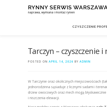
Skip
RYNNY SERWIS WARSZAW
to
naprawa, wymiana i montaż rynien
content
CZYSZCZENIE PROF
Tarczyn – czyszczenie 
POSTED ON
APRIL 14, 2026
BY
ADMIN
W Tarczynie oraz okolicznych miejscowościach (ta
jednorodzinna sąsiaduje z licznymi sadami i terenam
drzew owocowych oraz mech mogą błyskawicznie 
i niszczenia elewacji.
Nasz mobilny serwis z Warszawy obsługuje
cały T