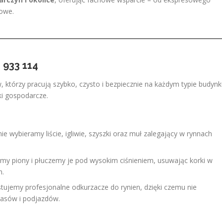
iowe.
 933 114
tórzy pracują szybko, czysto i bezpiecznie na każdym typie budyn
ki gospodarcze.
e wybieramy liście, igliwie, szyszki oraz muł zalegający w rynnach
y piony i płuczemy je pod wysokim ciśnieniem, usuwając korki w
m.
ujemy profesjonalne odkurzacze do rynien, dzięki czemu nie
rasów i podjazdów.