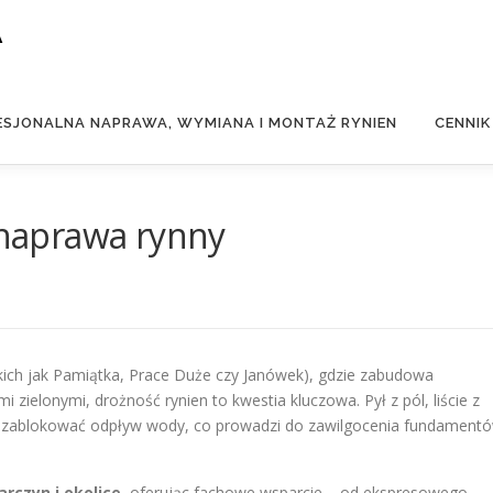
A
ESJONALNA NAPRAWA, WYMIANA I MONTAŻ RYNIEN
CENNIK
i naprawa rynny
kich jak Pamiątka, Prace Duże czy Janówek), gdzie zabudowa
i zielonymi, drożność rynien to kwestia kluczowa. Pył z pól, liście z
zablokować odpływ wody, co prowadzi do zawilgocenia fundament
arczyn i okolice
, oferując fachowe wsparcie – od ekspresowego