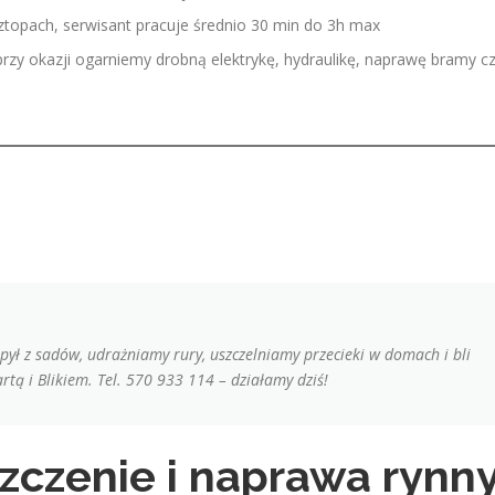
oztopach, serwisant pracuje średnio 30 min do 3h max
rzy okazji ogarniemy drobną elektrykę, hydraulikę, naprawę bramy c
 pył z sadów, udrażniamy rury, uszczelniamy przecieki w domach i bli
rtą i Blikiem. Tel. 570 933 114 – działamy dziś!
szczenie i naprawa rynn