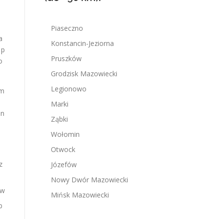
Piaseczno
a
Konstancin-Jeziorna
 p
Pruszków
o
Grodzisk Mazowiecki
Legionowo
am
Marki
in
Ząbki
Wołomin
Otwock
ez
Józefów
Nowy Dwór Mazowiecki
ów
Mińsk Mazowiecki
b