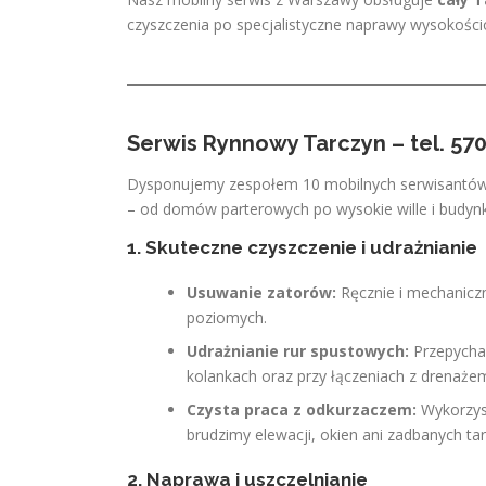
czyszczenia po specjalistyczne naprawy wysokośc
Serwis Rynnowy Tarczyn – tel. 570
Dysponujemy zespołem 10 mobilnych serwisantów, k
– od domów parterowych po wysokie wille i budyn
1. Skuteczne czyszczenie i udrażnianie
Usuwanie zatorów:
Ręcznie i mechaniczni
poziomych.
Udrażnianie rur spustowych:
Przepycham
kolankach oraz przy łączeniach z drenaże
Czysta praca z odkurzaczem:
Wykorzyst
brudzimy elewacji, okien ani zadbanych ta
2. Naprawa i uszczelnianie