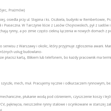
rójec, Prażmów)
j, osiedla przy ul. Stępina i ks. Oszkiela, budynki w Rembertowie, Pr
 i Piaseczna. W Tarczynie liście z Lasów Chojnowskich, pył z sadów i
pychają rynny, a po zimie często ciekną łączenia w nowych domach z p
serwisu z Warszawy i okolic, który przyjmuje zgłoszenia awarii. M
 różnych usług budowlano-
ie płacisz kartą, Blikiem lub telefonem, bo każdy pracownik ma term
ie, szyszki, mech, muł. Pracujemy ręcznie i odkurzaczem rynnowym, b
 mechaniczne, płukanie wodą pod ciśnieniem, czyszczenie koszy i lej
PCV, pęknięcia, nieszczelne rynny stalowe i ocynkowane w starszej za
ki