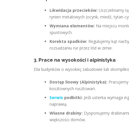
Likwidacja przecieków:
Uszczelniamy łą
rynien metalowych (ocynk, miedź, tytan-cy
Wymiana elementów:
Na miejscu montu
spustowych.
Korekta spadków:
Regulujemy kąt nachyl
rozsadzaniu rur przez lód w zimie.
3. Prace na wysokości i alpinistyka
Dla budynków o wysokiej zabudowie lub skomplik
Dostęp linowy (Alpinistyka):
Pracujemy 
kosztownych rusztowań.
Serwis
podbitki:
Jeśli usterka wymaga in
naprawią.
Własne drabiny:
Dysponujemy drabinami 
większości domów.