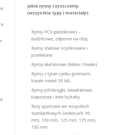
Jakie rynny czyszczemy
ma
(wszystkie typy i materiały):
ra
Rynny PCV (plastikowe) –
budżetowe, odporne na rdzę
i
Rynny stalowe ocynkowane i
powlekane
Rynny aluminiowe (lekkie i trwałe)
Rynny z tytan-cynku (premium,
trwałe nawet 50 lat)
Rynny półokrągłe, kwadratowe,
trapezowe i inne kształty
ze
Rury spustowe we wszystkich
standardowych średnicach: 90
mm, 100 mm, 125 mm, 135 mm,
150 mm