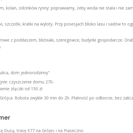
, kolan, odcinków rynny: poprawiamy, żeby woda nie stała i nie za
, szczotki, kratki na wyloty. Przy posesjach blisko lasu i sadów to og
rowe z poddaszem, bliźniaki, szeregowce, budynki gospodarcze. Drab
a
ulica, dom jednorodzinny”
yjnie: czyszczenie domu 270-
ienie złączki od 150 zł
 Grójca. Robota zwykle 30 min do 2h. Płatność po odbiorze, bez zalic
umer
ę Dużą, trasę E77 na Grójec i na Piaseczno