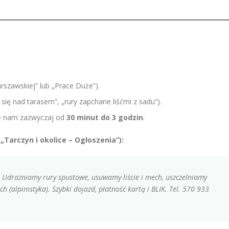
rszawskiej” lub „Prace Duże”).
się nad tarasem”, „rury zapchane liśćmi z sadu”).
je nam zazwyczaj od
30 minut do 3 godzin
.
Tarczyn i okolice – Ogłoszenia”):
e. Udrażniamy rury spustowe, usuwamy liście i mech, uszczelniamy
 (alpinistyka). Szybki dojazd, płatność kartą i BLIK. Tel. 570 933