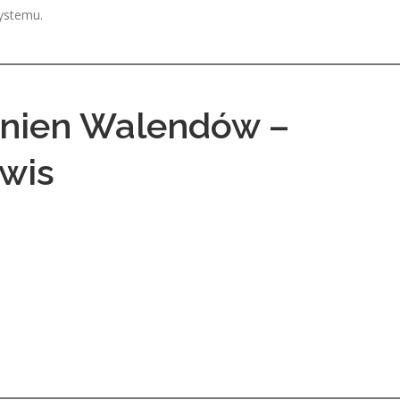
systemu.
ynien Walendów –
wis