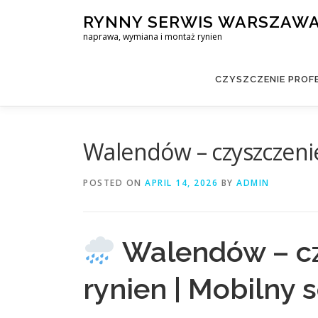
Skip
RYNNY SERWIS WARSZAW
to
naprawa, wymiana i montaż rynien
content
CZYSZCZENIE PROF
Walendów – czyszczeni
POSTED ON
APRIL 14, 2026
BY
ADMIN
Walendów – cz
rynien | Mobilny 