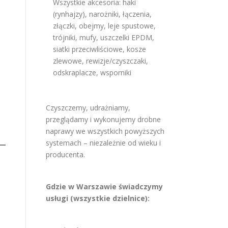
Wszystkie akcesoria: haki
(rynhajzy), narożniki, łączenia,
złączki, obejmy, leje spustowe,
trójniki, mufy, uszczelki EPDM,
siatki przeciwliściowe, kosze
zlewowe, rewizje/czyszczaki,
odskraplacze, wsporniki
Czyszczemy, udrażniamy,
przeglądamy i wykonujemy drobne
naprawy we wszystkich powyższych
systemach – niezależnie od wieku i
producenta.
Gdzie w Warszawie świadczymy
usługi (wszystkie dzielnice):