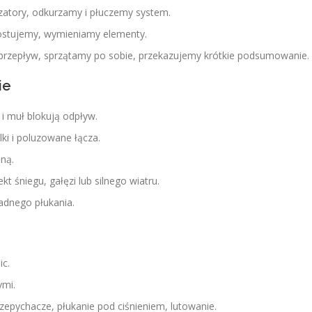
tory, odkurzamy i płuczemy system.
ostujemy, wymieniamy elementy.
zepływ, sprzątamy po sobie, przekazujemy krótkie podsumowanie.
ie
 i muł blokują odpływ.
ki i poluzowane łącza.
ną.
t śniegu, gałęzi lub silnego wiatru.
dnego płukania.
ic.
ymi.
zepychacze, płukanie pod ciśnieniem, lutowanie.