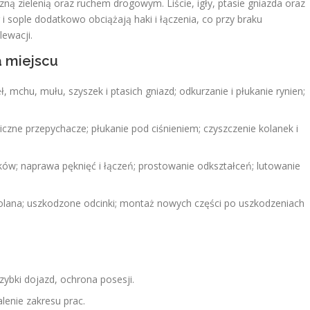
ną zielenią oraz ruchem drogowym. Liście, igły, ptasie gniazda oraz
g i sople dodatkowo obciążają haki i łączenia, co przy braku
ewacji.
 miejscu
ł, mchu, mułu, szyszek i ptasich gniazd; odkurzanie i płukanie rynien;
zne przepychacze; płukanie pod ciśnieniem; czyszczenie kolanek i
ków; naprawa pęknięć i łączeń; prostowanie odkształceń; lutowanie
.
olana; uszkodzone odcinki; montaż nowych części po uszkodzeniach
ybki dojazd, ochrona posesji.
alenie zakresu prac.