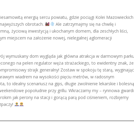
esamowitą energią sercu powiatu, gdzie pociągi Kolei Mazowieckich
a najwyższych obrotach.
Ale zatrzymajmy się na chwilę i
dumną, życiową inwestycją i ukochanym domem, dla zeschłych liści,
lnym miejscem na założenie nowej, nielegalnej aglomeracji
e Twój wymuskany dom wygląda jak główna atrakcja w darmowym park
ęconego na pełen regulator węża strażackiego, to ewidentny znak, że
ompromisowy strajk generalny! Zostaw w spokoju tę starą, wyginają
iurawym wiadrem na wysokości pięciu metrów, w radosnym
ta, to idealny scenariusz na gips, długie zwolnienie lekarskie i bolesn
, weekendowe popołudnie przy grillu. Wkraczamy my – rynnowa gward
im jak perony na stacji i gorącą parą pod ciśnieniem, rozbijemy
ozpaczy!