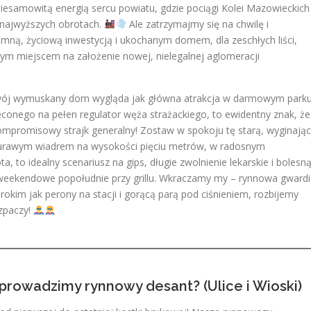
esamowitą energią sercu powiatu, gdzie pociągi Kolei Mazowieckich
a najwyższych obrotach.
Ale zatrzymajmy się na chwilę i
dumną, życiową inwestycją i ukochanym domem, dla zeschłych liści,
lnym miejscem na założenie nowej, nielegalnej aglomeracji
e Twój wymuskany dom wygląda jak główna atrakcja w darmowym park
ęconego na pełen regulator węża strażackiego, to ewidentny znak, że
ompromisowy strajk generalny! Zostaw w spokoju tę starą, wyginają
iurawym wiadrem na wysokości pięciu metrów, w radosnym
ta, to idealny scenariusz na gips, długie zwolnienie lekarskie i bolesn
, weekendowe popołudnie przy grillu. Wkraczamy my – rynnowa gward
im jak perony na stacji i gorącą parą pod ciśnieniem, rozbijemy
ozpaczy!
prowadzimy rynnowy desant? (Ulice i Wioski)