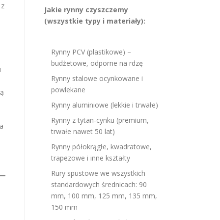
 z
Jakie rynny czyszczemy
(wszystkie typy i materiały):
Rynny PCV (plastikowe) –
budżetowe, odporne na rdzę
u
Rynny stalowe ocynkowane i
powlekane
cą
Rynny aluminiowe (lekkie i trwałe)
ą
Rynny z tytan-cynku (premium,
ia
trwałe nawet 50 lat)
Rynny półokrągłe, kwadratowe,
trapezowe i inne kształty
Rury spustowe we wszystkich
standardowych średnicach: 90
mm, 100 mm, 125 mm, 135 mm,
150 mm