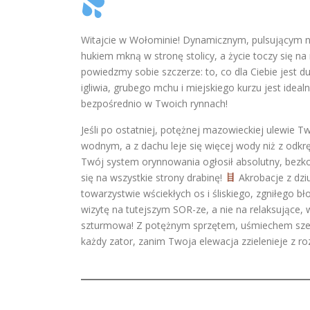
Witajcie w Wołominie! Dynamicznym, pulsującym ni
hukiem mkną w stronę stolicy, a życie toczy się n
powiedzmy sobie szczerze: to, co dla Ciebie jest 
igliwia, grubego mchu i miejskiego kurzu jest idea
bezpośrednio w Twoich rynnach!
Jeśli po ostatniej, potężnej mazowieckiej ulewi
wodnym, a z dachu leje się więcej wody niż z odkr
Twój system orynnowania ogłosił absolutny, bezk
się na wszystkie strony drabinę!
Akrobacje z dz
towarzystwie wściekłych os i śliskiego, zgniłego bło
wizytę na tutejszym SOR-ze, a nie na relaksujące
szturmowa! Z potężnym sprzętem, uśmiechem szerok
każdy zator, zanim Twoja elewacja zzielenieje z r