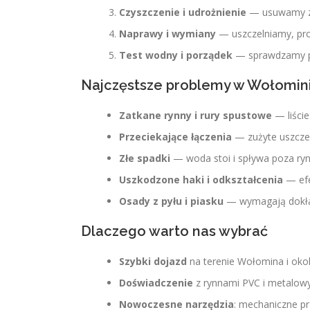
Czyszczenie i udrożnienie
— usuwamy za
Naprawy i wymiany
— uszczelniamy, pr
Test wodny i porządek
— sprawdzamy pr
Najczęstsze problemy w Wołomin
Zatkane rynny i rury spustowe
— liście
Przeciekające łączenia
— zużyte uszczel
Złe spadki
— woda stoi i spływa poza ryn
Uszkodzone haki i odkształcenia
— efek
Osady z pyłu i piasku
— wymagają dokła
Dlaczego warto nas wybrać
Szybki dojazd
na terenie Wołomina i okol
Doświadczenie
z rynnami PVC i metalow
Nowoczesne narzędzia
: mechaniczne pr