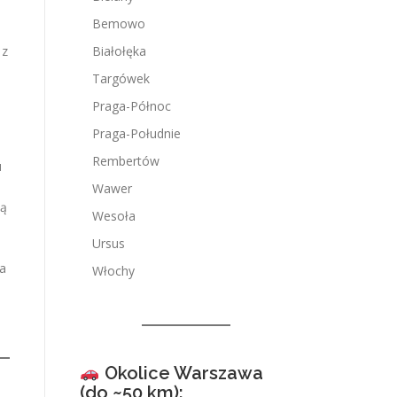
Bemowo
Białołęka
 z
Targówek
Praga-Północ
Praga-Południe
Rembertów
u
Wawer
cą
Wesoła
Ursus
ą
ia
Włochy
Okolice Warszawa
(do ~50 km):