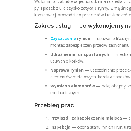
Wołomin to zabudowa jednorodzinna i osiedla z licz
pył i piasek z ulic szybko zatykają rynny. Zimą śnie
konserwacji prowadzi do przecieków i uszkodzeń el
Zakres usług — co wykonujemy na
Czyszczenie
rynien
— usuwanie liści, igie
montaż zabezpieczeń przeciw zapychaniu.
Udrożnienie rur spustowych
— mechanic
usuwanie korków.
Naprawa rynien
— uszczelnianie przecie
elementów metalowych; korekta spadków
Wymiana elementów
— haki; obejmy; k
mechanicznych.
Przebieg prac
Przyjazd i zabezpieczenie miejsca
— sz
Inspekcja
— ocena stanu rynien i rur, ust