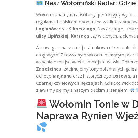
Nasz Wołomiński Radar: Gdzie 
Wołomin znamy na absolutny, perfekcyjny wylot – 
regularnie i z piskiem opon mkną wzdłuż zapraco
Legionów
oraz
Sikorskiego
. Nasze długie, lśnią
ulicy Lipińskiej
,
Korsaka
czy w cichych, zielonyc
Ale uwaga – nasza misja ratunkowa nie zna absolu
drogowych! Z rozwianym włosem mknącym przez lok
wspaniałe miejscowości i mniejsze wioski. Odkor
Zagościńcu
, zdejmujemy tony połamanych gałęzi
cichego
Majdanu
oraz historycznego
Ossowa
, a 
Czarnej
czy
Nowych Ręczajach
. Gdziekolwiek d
zjawiamy się my z naszym ciężkim arsenałem!
Wołomin Tonie w De
Naprawa Rynien Wjeż