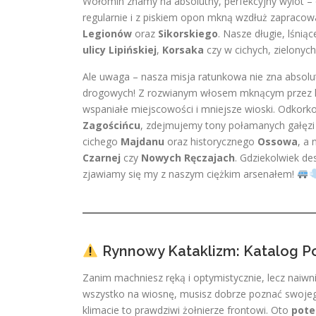
Wołomin znamy na absolutny, perfekcyjny wylot – 
regularnie i z piskiem opon mkną wzdłuż zapraco
Legionów
oraz
Sikorskiego
. Nasze długie, lśnią
ulicy Lipińskiej
,
Korsaka
czy w cichych, zielonyc
Ale uwaga – nasza misja ratunkowa nie zna absolu
drogowych! Z rozwianym włosem mknącym przez lok
wspaniałe miejscowości i mniejsze wioski. Odkor
Zagościńcu
, zdejmujemy tony połamanych gałęzi
cichego
Majdanu
oraz historycznego
Ossowa
, a 
Czarnej
czy
Nowych Ręczajach
. Gdziekolwiek d
zjawiamy się my z naszym ciężkim arsenałem!
Rynnowy Kataklizm: Katalog Po
Zanim machniesz ręką i optymistycznie, lecz naiwn
wszystko na wiosnę, musisz dobrze poznać swoje
klimacie to prawdziwi żołnierze frontowi. Oto
pote