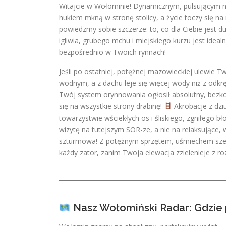
Witajcie w Wołominie! Dynamicznym, pulsującym ni
hukiem mkną w stronę stolicy, a życie toczy się n
powiedzmy sobie szczerze: to, co dla Ciebie jest 
igliwia, grubego mchu i miejskiego kurzu jest idea
bezpośrednio w Twoich rynnach!
Jeśli po ostatniej, potężnej mazowieckiej ulewi
wodnym, a z dachu leje się więcej wody niż z odkr
Twój system orynnowania ogłosił absolutny, bezk
się na wszystkie strony drabinę!
Akrobacje z dz
towarzystwie wściekłych os i śliskiego, zgniłego bło
wizytę na tutejszym SOR-ze, a nie na relaksujące
szturmowa! Z potężnym sprzętem, uśmiechem szerok
każdy zator, zanim Twoja elewacja zzielenieje z r
Nasz Wołomiński Radar: Gdzie 