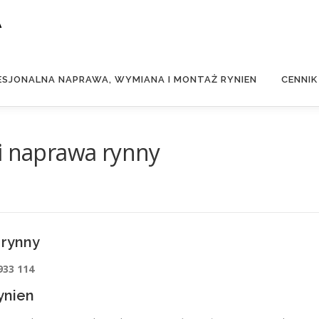
A
ESJONALNA NAPRAWA, WYMIANA I MONTAŻ RYNIEN
CENNIK
i naprawa rynny
 rynny
933 114
ynien