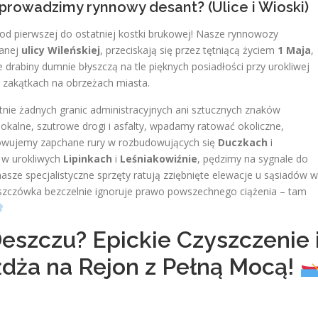
prowadzimy rynnowy desant? (Ulice i Wioski)
od pierwszej do ostatniej kostki brukowej! Nasze rynnowozy
wanej
ulicy Wileńskiej
, przeciskają się przez tętniącą życiem
1 Maja
,
ce drabiny dumnie błyszczą na tle pięknych posiadłości przy urokliwej
h zakątkach na obrzeżach miasta.
tnie żadnych granic administracyjnych ani sztucznych znaków
alne, szutrowe drogi i asfalty, wpadamy ratować okoliczne,
kowujemy zapchane rury w rozbudowujących się
Duczkach
i
 w urokliwych
Lipinkach
i
Leśniakowiźnie
, pędzimy na sygnale do
nasze specjalistyczne sprzęty ratują zziębnięte elewacje u sąsiadów w
eszczówka bezczelnie ignoruje prawo powszechnego ciążenia – tam
szczu? Epickie Czyszczenie 
dża na Rejon z Pełną Mocą!