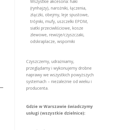
Wszystkie akcesoria: haki
(rynhajzy), narożniki, łączenia,
złączki, obejmy, leje spustowe,
trójniki, mufy, uszczelki EPDM,
siatki przeciwliściowe, kosze
zlewowe, rewizje/czyszczaki,
odskraplacze, wsporniki
Czyszczemy, udrażniamy,
przeglądamy i wykonujemy drobne
naprawy we wszystkich powyższych
systemach – niezależnie od wieku i
producenta.
Gdzie w Warszawie świadczymy
usługi (wszystkie dzielnice):