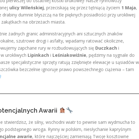
od pierwszej do ostatniej kostki brukowej! Nasze rynnowozy
wanej
ulicy Wileńskiej
, przeciskają się przez tętniącą życiem
1 Maja
,
ce drabiny dumnie błyszczą na tle pięknych posiadłości przy urokliwej
h zakątkach na obrzeżach miasta.
tnie żadnych granic administracyjnych ani sztucznych znaków
alne, szutrowe drogi i asfalty, wpadamy ratować okoliczne,
kowujemy zapchane rury w rozbudowujących się
Duczkach
i
 w urokliwych
Lipinkach
i
Leśniakowiźnie
, pędzimy na sygnale do
nasze specjalistyczne sprzęty ratują zziębnięte elewacje u sąsiadów w
eszczówka bezczelnie ignoruje prawo powszechnego ciążenia – tam
tencjalnych Awarii
ie stwierdzisz, że silny, wschodni wiatr to pewnie sam wydmucha to
go podstępnego wroga. Rynny w polskim, niesłychanie kapryśnym
ncjalne awarie
, które najczęściej zamieniają Twoje kosztowne