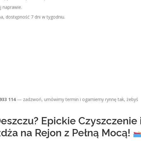
j naprawie.
na, dostępność 7 dni w tygodniu.
933 114
— zadzwoń, umówimy termin i ogarniemy rynnę tak, żebyś
szczu? Epickie Czyszczenie 
dża na Rejon z Pełną Mocą!