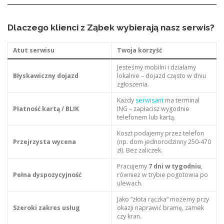
Dlaczego klienci z Ząbek wybierają nasz serwis?
Atut serwisu
Twoja korzyść
Jesteśmy mobilni i działamy
Błyskawiczny dojazd
lokalnie – dojazd często w dniu
zgłoszenia.
Każdy
serwisant
ma terminal
Płatność kartą / BLIK
ING – zapłacisz wygodnie
telefonem lub kartą.
Koszt podajemy przez telefon
Przejrzysta wycena
(np. dom jednorodzinny 250-470
zł). Bez zaliczek.
Pracujemy
7 dni w tygodniu
,
Pełna dyspozycyjność
również w trybie pogotowia po
ulewach.
Jako “złota rączka” możemy przy
Szeroki zakres usług
okazji naprawić bramę, zamek
czy kran.