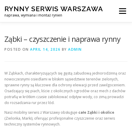
Skip
RYNNY SERWIS WARSZAWA
to
Menu
content
naprawa, wymiana i montaż rynien
CZYSZCZENIE PROFESJONALNA NAPRAWA, WYMIANA I MO
Ząbki – czyszczenie i naprawa rynny
POSTED ON
APRIL 14, 2026
BY
ADMIN
CENNIK
SERWIS RYNNY WARSZAWA
KONTAKT
W Ząbkach, charakteryzujących się gęstą zabudową jednorodzinną oraz
nowoczesnymi osiedlami w bliskim sąsiedztwie terenów zielonych,
sprawne rynny są kluczowe dla ochrony elewacji przed zawilgoceniem.
Osadzający się piach, liście z okolicznych ogrodów oraz mech z dachów
potrafią w krótkim czasie zablokować odpływ wody, co zimą prowadzi
do rozsadzania rur przez lód.
Nasz mobilny serwis z Warszawy obsługuje
całe Ząbki i okolice
(Zielonka, Marki), oferując profesjonalne czyszczenie oraz serwis
techniczny systemów rynnowych.