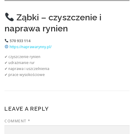
Ząbki – czyszczenie i
naprawa rynien
570 933 114
https://naprawarynny.pl/
✔ czyszczenie rynien
✔ udrażnianie rur
✔ naprawa i uszczelnienia
✔ prace wysokościowe
LEAVE A REPLY
COMMENT
*