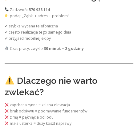
Zadzwoń:
570 933 114
podaj: „Ząbki + adres + problem”
✔ szybka wycena telefoniczna
✔ często realizacja tego samego dnia
✔ przyjazd mobilnej ekipy
Czas pracy: zwykle
30 minut – 2 godziny
Dlaczego nie warto
zwlekać?
zapchana rynna = zalana elewacja
brak odpływu = podmywanie fundamentów
zimą = pęknięcia od lodu
mała usterka = duży koszt naprawy