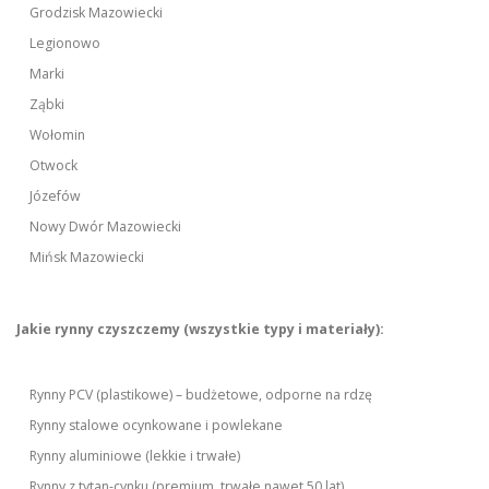
Grodzisk Mazowiecki
Legionowo
Marki
Ząbki
Wołomin
Otwock
Józefów
Nowy Dwór Mazowiecki
Mińsk Mazowiecki
Jakie rynny czyszczemy (wszystkie typy i materiały):
Rynny PCV (plastikowe) – budżetowe, odporne na rdzę
Rynny stalowe ocynkowane i powlekane
Rynny aluminiowe (lekkie i trwałe)
Rynny z tytan-cynku (premium, trwałe nawet 50 lat)