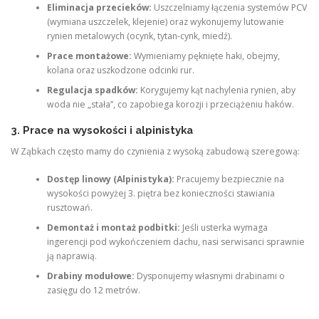
Eliminacja przecieków:
Uszczelniamy łączenia systemów PCV
(wymiana uszczelek, klejenie) oraz wykonujemy lutowanie
rynien metalowych (ocynk, tytan-cynk, miedź).
Prace montażowe:
Wymieniamy pęknięte haki, obejmy,
kolana oraz uszkodzone odcinki rur.
Regulacja spadków:
Korygujemy kąt nachylenia rynien, aby
woda nie „stała”, co zapobiega korozji i przeciążeniu haków.
3. Prace na wysokości i alpinistyka
W Ząbkach często mamy do czynienia z wysoką zabudową szeregową:
Dostęp linowy (Alpinistyka):
Pracujemy bezpiecznie na
wysokości powyżej 3. piętra bez konieczności stawiania
rusztowań.
Demontaż i montaż podbitki:
Jeśli usterka wymaga
ingerencji pod wykończeniem dachu, nasi serwisanci sprawnie
ją naprawią.
Drabiny modułowe:
Dysponujemy własnymi drabinami o
zasięgu do 12 metrów.