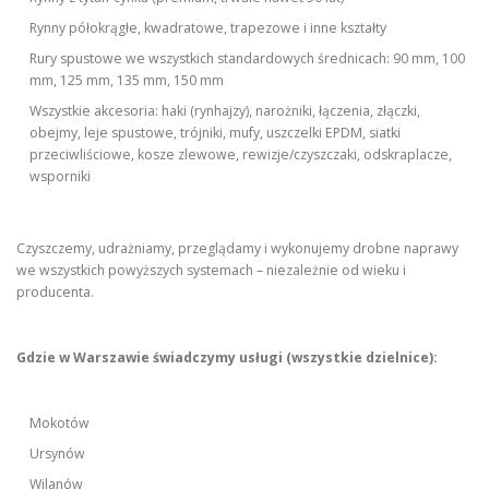
Rynny półokrągłe, kwadratowe, trapezowe i inne kształty
Rury spustowe we wszystkich standardowych średnicach: 90 mm, 100
mm, 125 mm, 135 mm, 150 mm
Wszystkie akcesoria: haki (rynhajzy), narożniki, łączenia, złączki,
obejmy, leje spustowe, trójniki, mufy, uszczelki EPDM, siatki
przeciwliściowe, kosze zlewowe, rewizje/czyszczaki, odskraplacze,
wsporniki
Czyszczemy, udrażniamy, przeglądamy i wykonujemy drobne naprawy
we wszystkich powyższych systemach – niezależnie od wieku i
producenta.
Gdzie w Warszawie świadczymy usługi (wszystkie dzielnice):
Mokotów
Ursynów
Wilanów