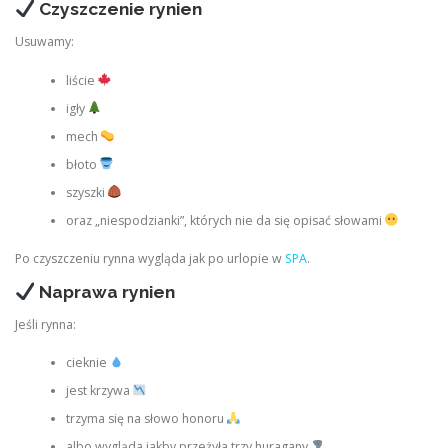
Czyszczenie rynien
Usuwamy:
liście
igły
mech
błoto
szyszki
oraz „niespodzianki”, których nie da się opisać słowami
Po czyszczeniu rynna wygląda jak po urlopie w
SPA
.
Naprawa rynien
Jeśli rynna:
cieknie
jest krzywa
trzyma się na słowo honoru
albo wygląda jakby przeżyła trzy huragany