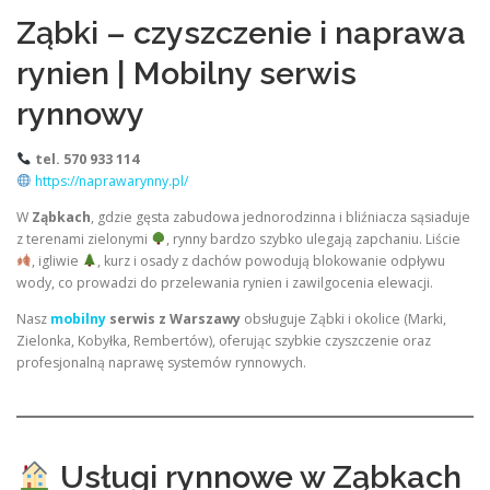
Ząbki – czyszczenie i naprawa
rynien | Mobilny serwis
rynnowy
tel. 570 933 114
https://naprawarynny.pl/
W
Ząbkach
, gdzie gęsta zabudowa jednorodzinna i bliźniacza sąsiaduje
z terenami zielonymi
, rynny bardzo szybko ulegają zapchaniu. Liście
, igliwie
, kurz i osady z dachów powodują blokowanie odpływu
wody, co prowadzi do przelewania rynien i zawilgocenia elewacji.
Nasz
mobilny
serwis z Warszawy
obsługuje Ząbki i okolice (Marki,
Zielonka, Kobyłka, Rembertów), oferując szybkie czyszczenie oraz
profesjonalną naprawę systemów rynnowych.
Usługi rynnowe w Ząbkach