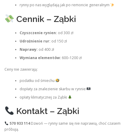
rynny po nas wyglądają jak po remoncie generalnym
Cennik – Ząbki
Czyszczenie rynien:
od 300 zł
Udrożnienie rur:
od 150 zł
Naprawy:
od 400 zł
Wymiana elementów:
600–1200 zł
Ceny nie zawierają:
podatku od śmiechu
dopłaty za znalezienie skarbu w rynnie
opłaty klimatycznej za Ząbki
Kontakt – Ząbki
570 933 114
Dzwoń — rynny same się nie naprawią, choć czasem
próbują.