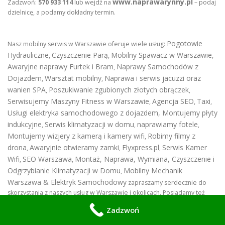
www.naprawarynny.pl
Zadzwoń:
570 933 114
lub wejdź na
– podaj
dzielnicę, a podamy dokładny termin.
Pogotowie
Nasz mobilny serwis w Warszawie oferuje wiele usług:
Hydrauliczne
Czyszczenie Parą
Mobilny Spawacz w Warszawie
,
,
,
Awaryjne naprawy Furtek i Bram
Naprawy Samochodów z
,
Dojazdem
Warsztat mobilny
Naprawa i serwis jacuzzi oraz
,
,
wanien SPA
Poszukiwanie zgubionych złotych obrączek
,
,
Serwisujemy Maszyny Fitness w Warszawie
Agencja SEO
Taxi
,
,
,
Usługi elektryka samochodowego z dojazdem
,
Montujemy płyty
indukcyjne
Serwis klimatyzacji w domu
naprawiamy fotele
,
,
,
Montujemy wizjery z kamerą i kamery wifi
Robimy filmy z
,
drona
Awaryjnie otwieramy zamki
Flyxpress.pl
Serwis Kamer
,
,
,
Wifi
SEO Warszawa
Montaż, Naprawa, Wymiana, Czyszczenie i
,
,
Odgrzybianie Klimatyzacji w Domu
Mobilny Mechanik
,
Warszawa & Elektryk Samochodowy
zapraszamy serdecznie do
skorzystania z naszych usług w Warszawie i okolicach. Posiadamy też
Mobilną Naprawę i wymianę rynien
Spawanie na zimno
,
Zadzwoń
MIG/MAG, TIG, MMA w Warszawie
Czyszczenie Laserem w
,