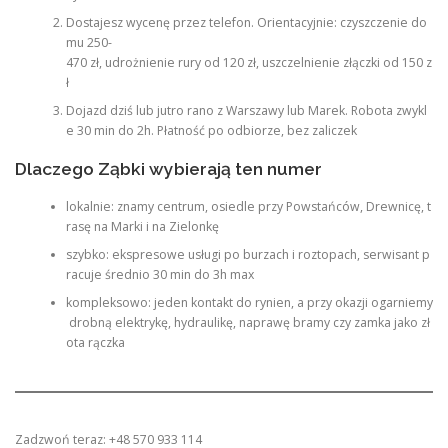
Dostajesz wycenę przez telefon. Orientacyjnie: czyszczenie do
mu 250-
470 zł, udrożnienie rury od 120 zł, uszczelnienie złączki od 150 z
ł
Dojazd dziś lub jutro rano z Warszawy lub Marek. Robota zwykl
e 30 min do 2h. Płatność po odbiorze, bez zaliczek
Dlaczego Ząbki wybierają ten numer
lokalnie: znamy centrum, osiedle przy Powstańców, Drewnicę, t
rasę na Marki i na Zielonkę
szybko: ekspresowe usługi po burzach i roztopach, serwisant p
racuje średnio 30 min do 3h max
kompleksowo: jeden kontakt do rynien, a przy okazji ogarniemy
drobną elektrykę, hydraulikę, naprawę bramy czy zamka jako zł
ota rączka
Zadzwoń teraz: +48 570 933 114