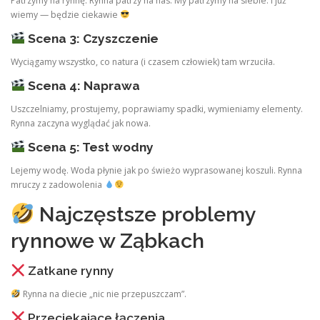
Patrzymy na rynnę. Rynna patrzy na nas. My patrzymy na siebie. I już
wiemy — będzie ciekawie
Scena 3: Czyszczenie
Wyciągamy wszystko, co natura (i czasem człowiek) tam wrzuciła.
Scena 4: Naprawa
Uszczelniamy, prostujemy, poprawiamy spadki, wymieniamy elementy.
Rynna zaczyna wyglądać jak nowa.
Scena 5: Test wodny
Lejemy wodę. Woda płynie jak po świeżo wyprasowanej koszuli. Rynna
mruczy z zadowolenia
Najczęstsze problemy
rynnowe w Ząbkach
Zatkane rynny
Rynna na diecie „nic nie przepuszczam”.
Przeciekające łączenia