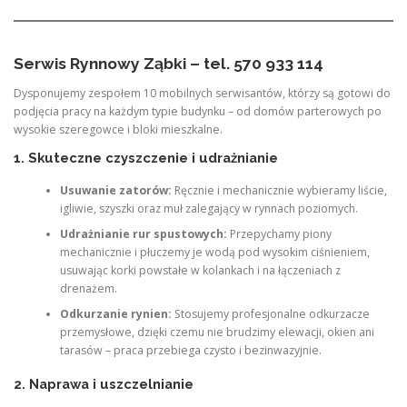
Serwis Rynnowy Ząbki – tel. 570 933 114
Dysponujemy zespołem 10 mobilnych serwisantów, którzy są gotowi do
podjęcia pracy na każdym typie budynku – od domów parterowych po
wysokie szeregowce i bloki mieszkalne.
1. Skuteczne czyszczenie i udrażnianie
Usuwanie zatorów:
Ręcznie i mechanicznie wybieramy liście,
igliwie, szyszki oraz muł zalegający w rynnach poziomych.
Udrażnianie rur spustowych:
Przepychamy piony
mechanicznie i płuczemy je wodą pod wysokim ciśnieniem,
usuwając korki powstałe w kolankach i na łączeniach z
drenażem.
Odkurzanie rynien:
Stosujemy profesjonalne odkurzacze
przemysłowe, dzięki czemu nie brudzimy elewacji, okien ani
tarasów – praca przebiega czysto i bezinwazyjnie.
2. Naprawa i uszczelnianie