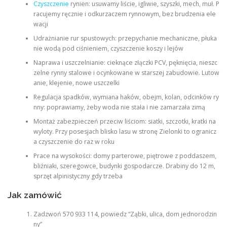
Czyszczenie
rynien: usuwamy liście, igliwie, szyszki, mech, muł. P
racujemy ręcznie i odkurzaczem rynnowym, bez brudzenia ele
wacji
Udrażnianie rur spustowych: przepychanie mechaniczne, płuka
nie wodą pod ciśnieniem, czyszczenie koszy i lejów
Naprawa i uszczelnianie: cieknące złączki PCV, pęknięcia, nieszc
zelne rynny stalowe i ocynkowane w starszej zabudowie. Lutow
anie, klejenie, nowe uszczelki
Regulacja spadków, wymiana haków, obejm, kolan, odcinków ry
nny: poprawiamy, żeby woda nie stała i nie zamarzała zimą
Montaż zabezpieczeń przeciw liściom: siatki, szczotki, kratki na
wyloty. Przy posesjach blisko lasu w stronę Zielonki to ogranicz
a czyszczenie do raz w roku
Prace na wysokości: domy parterowe, piętrowe z poddaszem,
bliźniaki, szeregowce, budynki gospodarcze. Drabiny do 12 m,
sprzęt alpinistyczny gdy trzeba
Jak zamówić
Zadzwoń 570 933 114, powiedz “Ząbki, ulica, dom jednorodzin
ny”