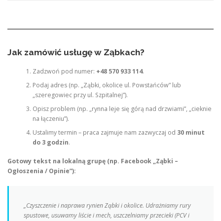
Jak zamówić usługę w Ząbkach?
Zadzwoń pod numer:
+48 570 933 114
.
Podaj adres (np. „Ząbki, okolice ul. Powstańców” lub
„szeregowiec przy ul. Szpitalnej”).
Opisz problem (np. „rynna leje się górą nad drzwiami”, „cieknie
na łączeniu”).
Ustalimy termin – praca zajmuje nam zazwyczaj od
30 minut
do 3 godzin
.
Gotowy tekst na lokalną grupę (np. Facebook „Ząbki –
Ogłoszenia / Opinie”):
„Czyszczenie i naprawa rynien Ząbki i okolice. Udrażniamy rury
spustowe, usuwamy liście i mech, uszczelniamy przecieki (PCV i