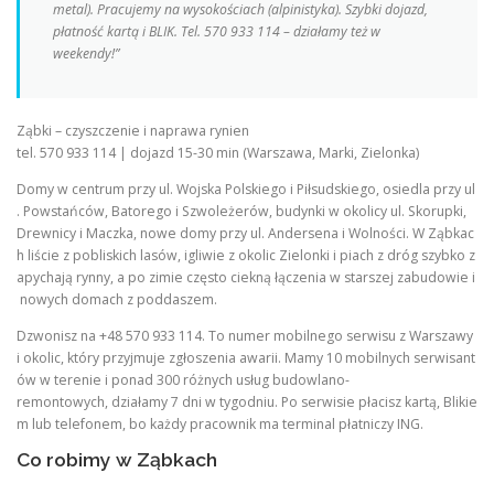
metal). Pracujemy na wysokościach (alpinistyka). Szybki dojazd,
płatność kartą i BLIK. Tel. 570 933 114 – działamy też w
weekendy!”
Ząbki – czyszczenie i naprawa rynien
tel. 570 933 114 | dojazd 15-30 min (Warszawa, Marki, Zielonka)
Domy w centrum przy ul. Wojska Polskiego i Piłsudskiego, osiedla przy ul
. Powstańców, Batorego i Szwoleżerów, budynki w okolicy ul. Skorupki,
Drewnicy i Maczka, nowe domy przy ul. Andersena i Wolności. W Ząbkac
h liście z pobliskich lasów, igliwie z okolic Zielonki i piach z dróg szybko z
apychają rynny, a po zimie często ciekną łączenia w starszej zabudowie i
nowych domach z poddaszem.
Dzwonisz na +48 570 933 114. To numer mobilnego serwisu z Warszawy
i okolic, który przyjmuje zgłoszenia awarii. Mamy 10 mobilnych serwisant
ów w terenie i ponad 300 różnych usług budowlano-
remontowych, działamy 7 dni w tygodniu. Po serwisie płacisz kartą, Blikie
m lub telefonem, bo każdy pracownik ma terminal płatniczy ING.
Co robimy w Ząbkach