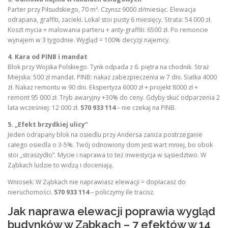
Parter przy Piłsudskiego, 70 m². Czynsz 9000 zł/miesiąc. Elewacja
odrapana, graffiti, zacieki. Lokal stoi pusty 6 miesięcy. Strata: 54 000 zł.
Koszt mycia + malowania parteru + anty-graffiti: 6500 zł. Po remoncie
wynajem w 3 tygodnie. Wygląd = 100% decyzji najemcy.
4. Kara od PINB i mandat
Blok przy Wojska Polskiego. Tynk odpada z 6. piętra na chodnik. Straż
Miejska: 500 zł mandat. PINB: nakaz zabezpieczenia w 7 dni. Siatka 4000
zł. Nakaz remontu w 90 dni. Ekspertyza 6000 zł + projekt 8000 zł +
remont 95 000 zł. Tryb awaryjny +30% do ceny. Gdyby skuć odparzenia 2
lata wcześniej: 12 000 zł.
570 933 114
– nie czekaj na PINB.
5. „Efekt brzydkiej ulicy”
Jeden odrapany blok na osiedlu przy Andersa zaniża postrzeganie
całego osiedla o 3-5%. Twój odnowiony dom jest wart mniej, bo obok
stoi „straszydło”. Mycie i naprawa to też inwestycja w sąsiedztwo. W
Ząbkach ludzie to widzą i doceniają.
Wniosek: W Ząbkach nie naprawiasz elewacji = dopłacasz do
nieruchomości.
570 933 114
– policzymy ile tracisz.
Jak naprawa elewacji poprawia wygląd
budynków w Ząbkach – 7 efektów w 14