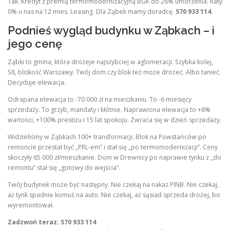
Tak. Kredyt z premią termomodernizacyjną BGK do 26% umorzenia. Raty
0% u nas na 12 mies. Leasing. Dla Ząbek mamy doradcę.
570 933 114
.
Podnieś wygląd budynku w Ząbkach – i
jego cenę
Ząbki to gmina, która drożeje najszybciej w aglomeracji. Szybka kolej,
S8, bliskość Warszawy. Twój dom czy blok też może drożeć. Albo tanieć.
Decyduje elewacja.
Odrapana elewacja to -70 000 zł na mieszkaniu. To -6 miesięcy
sprzedaży. To grzyb, mandaty i kłótnie. Naprawiona elewacja to +6%
wartości, +100% prestiżu i 15 lat spokoju. Zwraca się w dzień sprzedaży.
Widzieliśmy w Ząbkach 100+ transformacji. Blok na Powstańców po
remoncie przestał być „PRL-em” i stał się „po termomodernizacji”. Ceny
skoczyły 65 000 zł/mieszkanie. Dom w Drewnicy po naprawie tynku z „do
remontu” stał się „gotowy do wejścia”.
Twój budynek może być następny. Nie czekaj na nakaz PINB. Nie czekaj,
aż tynk spadnie komuś na auto. Nie czekaj, aż sąsiad sprzeda drożej, bo
wyremontował.
Zadzwoń teraz: 570 933 114