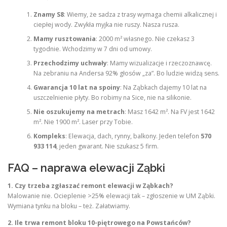
Znamy S8
: Wiemy, że sadza z trasy wymaga chemii alkalicznej i
ciepłej wody. Zwykła myjka nie ruszy. Nasza rusza.
Mamy rusztowania
: 2000 m² własnego. Nie czekasz 3
tygodnie. Wchodzimy w 7 dni od umowy.
Przechodzimy uchwały
: Mamy wizualizacje i rzeczoznawcę.
Na zebraniu na Andersa 92% głosów „za”. Bo ludzie widzą sens.
Gwarancja 10 lat na spoiny
: Na Ząbkach dajemy 10 lat na
uszczelnienie płyty. Bo robimy na Sice, nie na silikonie.
Nie oszukujemy na metrach
: Masz 1642 m². Na FV jest 1642
m². Nie 1900 m². Laser przy Tobie.
Kompleks
: Elewacja, dach, rynny, balkony. Jeden telefon
570
933 114
, jeden gwarant. Nie szukasz 5 firm.
FAQ – naprawa elewacji Ząbki
1. Czy trzeba zgłaszać remont elewacji w Ząbkach?
Malowanie nie. Ocieplenie >25% elewacji tak – zgłoszenie w UM Ząbki.
Wymiana tynku na bloku – też. Załatwiamy.
2. Ile trwa remont bloku 10-piętrowego na Powstańców?