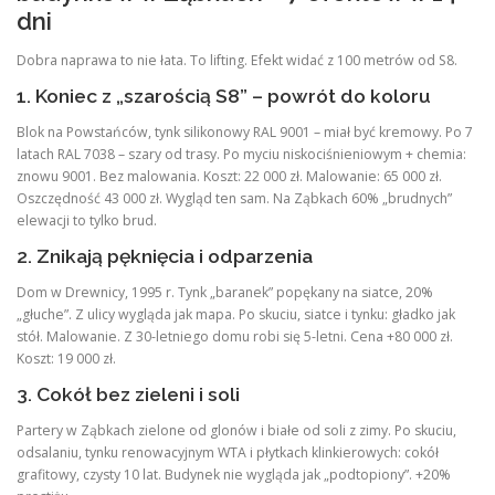
dni
Dobra naprawa to nie łata. To lifting. Efekt widać z 100 metrów od S8.
1. Koniec z „szarością S8” – powrót do koloru
Blok na Powstańców, tynk silikonowy RAL 9001 – miał być kremowy. Po 7
latach RAL 7038 – szary od trasy. Po myciu niskociśnieniowym + chemia:
znowu 9001. Bez malowania. Koszt: 22 000 zł. Malowanie: 65 000 zł.
Oszczędność 43 000 zł. Wygląd ten sam. Na Ząbkach 60% „brudnych”
elewacji to tylko brud.
2. Znikają pęknięcia i odparzenia
Dom w Drewnicy, 1995 r. Tynk „baranek” popękany na siatce, 20%
„głuche”. Z ulicy wygląda jak mapa. Po skuciu, siatce i tynku: gładko jak
stół. Malowanie. Z 30-letniego domu robi się 5-letni. Cena +80 000 zł.
Koszt: 19 000 zł.
3. Cokół bez zieleni i soli
Partery w Ząbkach zielone od glonów i białe od soli z zimy. Po skuciu,
odsalaniu, tynku renowacyjnym WTA i płytkach klinkierowych: cokół
grafitowy, czysty 10 lat. Budynek nie wygląda jak „podtopiony”. +20%