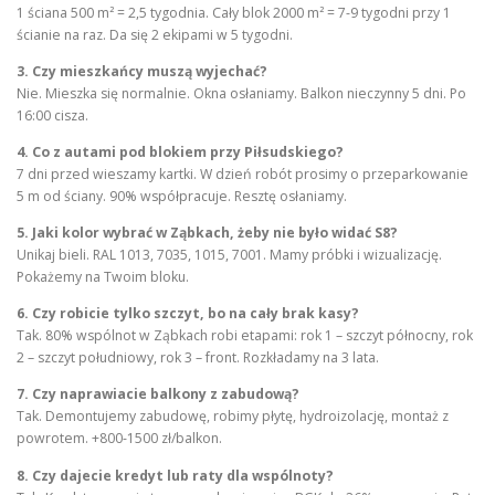
1 ściana 500 m² = 2,5 tygodnia. Cały blok 2000 m² = 7-9 tygodni przy 1
ścianie na raz. Da się 2 ekipami w 5 tygodni.
3. Czy mieszkańcy muszą wyjechać?
Nie. Mieszka się normalnie. Okna osłaniamy. Balkon nieczynny 5 dni. Po
16:00 cisza.
4. Co z autami pod blokiem przy Piłsudskiego?
7 dni przed wieszamy kartki. W dzień robót prosimy o przeparkowanie
5 m od ściany. 90% współpracuje. Resztę osłaniamy.
5. Jaki kolor wybrać w Ząbkach, żeby nie było widać S8?
Unikaj bieli. RAL 1013, 7035, 1015, 7001. Mamy próbki i wizualizację.
Pokażemy na Twoim bloku.
6. Czy robicie tylko szczyt, bo na cały brak kasy?
Tak. 80% wspólnot w Ząbkach robi etapami: rok 1 – szczyt północny, rok
2 – szczyt południowy, rok 3 – front. Rozkładamy na 3 lata.
7. Czy naprawiacie balkony z zabudową?
Tak. Demontujemy zabudowę, robimy płytę, hydroizolację, montaż z
powrotem. +800-1500 zł/balkon.
8. Czy dajecie kredyt lub raty dla wspólnoty?