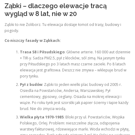
Ząbki – dlaczego elewacje tracą
wygląd w 8 lat, nie w 20
Ząbki to nie Żoliborz. Tu elewacja dostaje łomot od trasy, budowy i
pogody.
Co niszczy fasady w Ząbkach:
Trasa S8 i Piłsudskiego
: Główne arterie. 160 000 aut dziennie
+ TIR-y. Sadza PM2.5, pył z klocków, sól zimą. Na jasnym tynku
przy Piłsudskiego po 3 latach masz czarne zacieki. Po 8 latach
elewacja jest grafitowa. Deszcz nie zmywa – wklepuje brud w
pory tynku.
Pył z budów
: Ząbki to jeden wielki plac budowy od 2005 r.
Osiedla na Powstańców, Andersa, Warszawskiej. Pył
cementowy, gipsowy, ceglany. Osiada na mokrej elewacji i
wiąże. Po roku tynk jest szorstki jak papier ścierny i łapie każdy
brud. Nie do zmycia wodą.
Wielka płyta 1970-1985
: Bloki przy ul. Powstańców, Wojska
Polskiego, Orlej. Problem: nieszczelne złącza, odspojenia
warstwy fakturowej, rdzewiejące marki. Woda wchodzi w płytę,