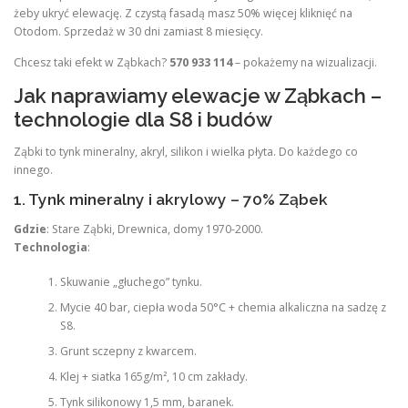
żeby ukryć elewację. Z czystą fasadą masz 50% więcej kliknięć na
Otodom. Sprzedaż w 30 dni zamiast 8 miesięcy.
Chcesz taki efekt w Ząbkach?
570 933 114
– pokażemy na wizualizacji.
Jak naprawiamy elewacje w Ząbkach –
technologie dla S8 i budów
Ząbki to tynk mineralny, akryl, silikon i wielka płyta. Do każdego co
innego.
1. Tynk mineralny i akrylowy – 70% Ząbek
Gdzie
: Stare Ząbki, Drewnica, domy 1970-2000.
Technologia
:
Skuwanie „głuchego” tynku.
Mycie 40 bar, ciepła woda 50°C + chemia alkaliczna na sadzę z
S8.
Grunt sczepny z kwarcem.
Klej + siatka 165g/m², 10 cm zakłady.
Tynk silikonowy 1,5 mm, baranek.