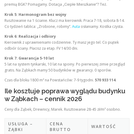
premią BGK? Pomagamy. Dotacja „Ciepłe Mieszkanie”? Też.
Krok 5: Harmonogram bez wojny
Rusztowanie na 1 ścianie. Klucz ma kierownik. Praca 7-18, sobota 8-14.
Co tydzień tablica: „Zrobione, robimy”.
Auta
osłaniamy. Kostka czysta.
Krok 6: Realizacja i odbiory
Kierownik z uprawnieniami codziennie. Ty masz jego tel. Co piątek
odbiór ściany. Płacisz za etap. FV 14/30 dni.
Krok 7: Gwarancja 5-10 lat
5 lat na system tynkarski, 10 lat na spoiny. Po pierwszej zimie przegląd
gratis. Na Ząbkach mamy 50 budynków w gwarancji. 0 sporów.
Czas dla bloku 1800 m² na Powstańców: 7-9 tygodni.
570 933 114
.
Ile kosztuje poprawa wyglądu budynku
w Ząbkach – cennik 2026
Ceny dla Ząbek, Drewnicy, Marek. Rusztowanie 28-45 zł/m² osobno.
USŁUGA –
CENA
WARTOŚĆ
ZĄBKI
BRUTTO