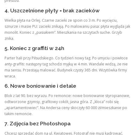
prestiżu.
4. Uszczelnione płyty = brak zacieków
Wielka płyta na Orlej. Czarne zacieki ze spoin co 3 m. Po wycięciu,
sznurze i masie PU: zacieki znikają. Po malowaniu pasa: płyta wygląda jak
monolit. Koniec z „pasiakiem”. Mieszkania na szczytach suche. Grzyb
znika.
5. Koniec z graffiti w 24h
Parter hali przy Piłsudskiego. Co tydzień nowy tag. Po umyciu i powłoce
anty-graffiti: następny tag schodzi myjką w 4 min. Wandale widzą, że nie
ma sensu. Przestają malować. Budynek czysty 365 dni. Wizytówka firmy
wraca.
6. Nowe boniowanie i detale
Blok z lat 90. bez wyrazu. Po remoncie: nowe boniowanie styropianowe,
odtworzone gzymsy, grafitowy cokół, jasna góra. Z „kloca” robi się
„apartamentowiec”. Na Andersa ceny skoczyły 60 000 zł/mieszkanie po
takim remoncie.
7. Zdjęcia bez Photoshopa
Chcesz sprzedać dom na ul. Kwiatowej. Fotograf nie musi kadrować,