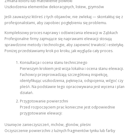
Zmiana koloru lub matowienie powłoki
Uszkodzenia elementów dekoracyjnych, listew, gzymsów
Jeśli zauważysz któreś z tych objawów, nie zwlekaj — skontaktuj się z
profesjonalistami, aby zapobiec pogłębieniu się problemu.
Kompleksowy proces naprawy i odświeżania elewacji w Ząbkach
Profesjonalne firmy zajmujące się naprawami elewacji stosują
sprawdzone metody i technologie, aby zapewnić trwałość i estetykę.
Poniżej przedstawiamy krok po kroku, jak wygląda cały proces.
Konsultacja i ocena stanu technicznego
Pierwszym krokiem jest wizja lokalna i ocena stanu elewacji.
Fachowcy przeprowadzają szczegółową inspekcję,
identyfikując uszkodzenia, pęknięcia, odspojenia, wilgoć czy
pleśń. Na podstawie tego opracowywana jest wycena i plan
działań.
Przygotowanie powierzchni
Przed rozpoczęciem prac konieczne jest odpowiednie
przygotowanie elewacji:
Usunięcie zanieczyszczeń, mchów, glonów, pleśni
Oczyszczenie powierzchni z luźnych fragmentów tynku lub farby