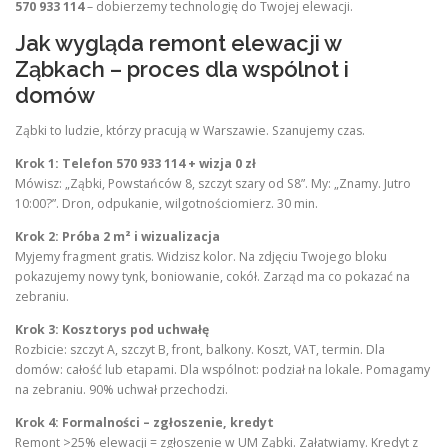
570 933 114
– dobierzemy technologię do Twojej elewacji.
Jak wygląda remont elewacji w
Ząbkach – proces dla wspólnot i
domów
Ząbki to ludzie, którzy pracują w Warszawie. Szanujemy czas.
Krok 1: Telefon 570 933 114 + wizja 0 zł
Mówisz: „Ząbki, Powstańców 8, szczyt szary od S8”. My: „Znamy. Jutro
10:00?”. Dron, odpukanie, wilgotnościomierz. 30 min.
Krok 2: Próba 2 m² i wizualizacja
Myjemy fragment gratis. Widzisz kolor. Na zdjęciu Twojego bloku
pokazujemy nowy tynk, boniowanie, cokół. Zarząd ma co pokazać na
zebraniu.
Krok 3: Kosztorys pod uchwałę
Rozbicie: szczyt A, szczyt B, front, balkony. Koszt, VAT, termin. Dla
domów: całość lub etapami. Dla wspólnot: podział na lokale. Pomagamy
na zebraniu. 90% uchwał przechodzi.
Krok 4: Formalności – zgłoszenie, kredyt
Remont >25% elewacji = zgłoszenie w UM Ząbki. Załatwiamy. Kredyt z