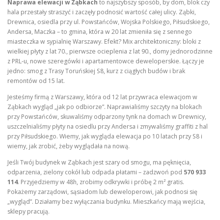
Naprawa elewacji w Ząbkach
to najszybszy sposób, by dom, blok czy
hala przestały straszyć i zaczęły podnosić wartość całej ulicy. Ząbki,
Drewnica, osiedla przy ul. Powstańców, Wojska Polskiego, Piłsudskiego,
Andersa, Maczka – to gmina, która w 20 lat zmieniła się z sennego
miasteczka w sypialnię Warszawy. Efekt? Mix architektoniczny: bloki z
wielkiej płyty z lat 70., pierwsze ocieplenia z lat 90., domy jednorodzinne
z PRL-u, nowe szeregówki i apartamentowce deweloperskie. Łączy je
jedno: smog z Trasy Toruńskiej S8, kurz z ciągłych budów i brak
remontów od 15 lat.
Jesteśmy firmą z Warszawy, która od 12 lat przywraca elewacjom w
Ząbkach wygląd „jak po odbiorze”. Naprawialiśmy szczyty na blokach
przy Powstańców, skuwaliśmy odparzony tynk na domach w Drewnicy,
uszczelnialiśmy płyty na osiedlu przy Andersa i zmywaliśmy graffiti z hal
przy Piłsudskiego. Wiemy, jak wygląda elewacja po 10 latach przy S8 i
wiemy, jak zrobić, żeby wyglądała na nową.
Jeśli Twój budynek w Ząbkach jest szary od smogu, ma pęknięcia,
odparzenia, zielony cokół lub odpada płatami – zadzwoń pod
570 933
114
. Przyjedziemy w 48h, zrobimy odkrywki i próbę 2 m² gratis.
Pokażemy zarządowi, sąsiadom lub deweloperowi, jak podnosi się
„wygląd”. Działamy bez wyłączania budynku. Mieszkańcy mają wejścia,
sklepy pracują.