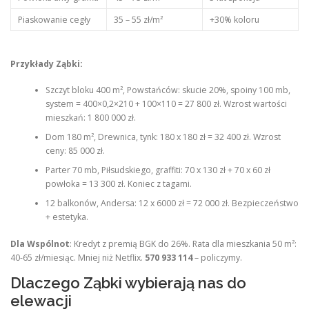
Piaskowanie cegły
35 – 55 zł/m²
+30% koloru
Przykłady Ząbki:
Szczyt bloku 400 m², Powstańców: skucie 20%, spoiny 100 mb,
system = 400×0,2×210 + 100×110 = 27 800 zł. Wzrost wartości
mieszkań: 1 800 000 zł.
Dom 180 m², Drewnica, tynk: 180 x 180 zł = 32 400 zł. Wzrost
ceny: 85 000 zł.
Parter 70 mb, Piłsudskiego, graffiti: 70 x 130 zł + 70 x 60 zł
powłoka = 13 300 zł. Koniec z tagami.
12 balkonów, Andersa: 12 x 6000 zł = 72 000 zł. Bezpieczeństwo
+ estetyka.
Dla Wspólnot
: Kredyt z premią BGK do 26%. Rata dla mieszkania 50 m²:
40-65 zł/miesiąc. Mniej niż Netflix.
570 933 114
– policzymy.
Dlaczego Ząbki wybierają nas do
elewacji