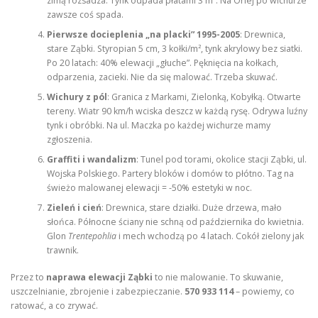
zimą rozsadza. Tynk odpada płatami 3 m². Na Orlej po wichurze
zawsze coś spada.
Pierwsze docieplenia „na placki” 1995-2005
: Drewnica,
stare Ząbki. Styropian 5 cm, 3 kołki/m², tynk akrylowy bez siatki.
Po 20 latach: 40% elewacji „głuche”. Pęknięcia na kołkach,
odparzenia, zacieki. Nie da się malować. Trzeba skuwać.
Wichury z pól
: Granica z Markami, Zielonką, Kobyłką. Otwarte
tereny. Wiatr 90 km/h wciska deszcz w każdą rysę. Odrywa luźny
tynk i obróbki. Na ul. Maczka po każdej wichurze mamy
zgłoszenia.
Graffiti i wandalizm
: Tunel pod torami, okolice stacji Ząbki, ul.
Wojska Polskiego. Partery bloków i domów to płótno. Tag na
świeżo malowanej elewacji = -50% estetyki w noc.
Zieleń i cień
: Drewnica, stare działki. Duże drzewa, mało
słońca. Północne ściany nie schną od października do kwietnia.
Glon
Trentepohlia
i mech wchodzą po 4 latach. Cokół zielony jak
trawnik.
Przez to
naprawa elewacji Ząbki
to nie malowanie. To skuwanie,
uszczelnianie, zbrojenie i zabezpieczanie.
570 933 114
– powiemy, co
ratować, a co zrywać.