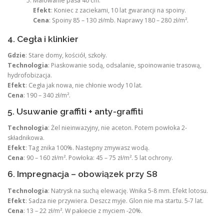
Malowanie pasa 40 cm.
Efekt
: Koniec z zaciekami, 10 lat gwarancji na spoiny.
Cena
: Spoiny 85 – 130 zł/mb. Naprawy 180 – 280 zł/m².
4. Cegła i klinkier
Gdzie
: Stare domy, kościół, szkoły.
Technologia
: Piaskowanie sodą, odsalanie, spoinowanie trasową,
hydrofobizacja.
Efekt
: Cegła jak nowa, nie chłonie wody 10 lat.
Cena
: 190 – 340 zł/m².
5. Usuwanie graffiti + anty-graffiti
Technologia
: Żel nieinwazyjny, nie aceton. Potem powłoka 2-
składnikowa.
Efekt
: Tag znika 100%. Następny zmywasz wodą.
Cena
: 90 – 160 zł/m². Powłoka: 45 – 75 zł/m². 5 lat ochrony.
6. Impregnacja – obowiązek przy S8
Technologia
: Natrysk na suchą elewację. Wnika 5-8 mm. Efekt lotosu.
Efekt
: Sadza nie przywiera. Deszcz myje. Glon nie ma startu. 5-7 lat.
Cena
: 13 – 22 zł/m². W pakiecie z myciem -20%.