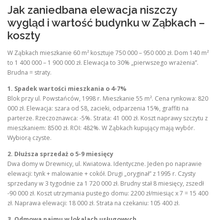
Jak zaniedbana elewacja niszczy
wygląd i wartość budynku w Ząbkach –
koszty
W Ząbkach mieszkanie 60 m² kosztuje 750 000 – 950 000 zł. Dom 140 m²
to 1 400 000 – 1 900 000 zł. Elewacja to 30% „pierwszego wrażenia”.
Brudna = straty.
1. Spadek wartości mieszkania o 4-7%
Blok przy ul. Powstańców, 1998 r. Mieszkanie 55 m². Cena rynkowa: 820
000 zł. Elewacja: szara od S8, zacieki, odparzenia 15%, graffiti na
parterze. Rzeczoznawca: -5%. Strata: 41 000 zł. Koszt naprawy szczytu z
mieszkaniem: 8500 zł. ROI: 482%. W Ząbkach kupujący mają wybór.
Wybiorą czyste.
2. Dłuższa sprzedaż o 5-9 miesięcy
Dwa domy w Drewnicy, ul. Kwiatowa. Identyczne. Jeden po naprawie
elewacji: tynk + malowanie + cokół. Drugi „oryginał” z 1995 r. Czysty
sprzedany w 3 tygodnie za 1 720 000 zł. Brudny stał 8 miesięcy, zszedł
-90 000 zł. Koszt utrzymania pustego domu: 2200 zł/miesiąc x 7 = 15 400
zł. Naprawa elewacji: 18 000 zł. Strata na czekaniu: 105 400 zł.
3. Odmowa najmu w lokalach usługowych