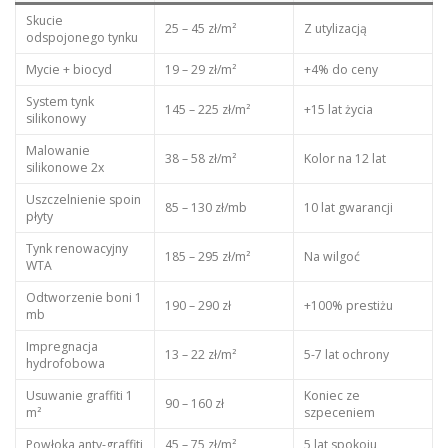
Skucie
25 – 45 zł/m²
Z utylizacją
odspojonego tynku
Mycie + biocyd
19 – 29 zł/m²
+4% do ceny
System tynk
145 – 225 zł/m²
+15 lat życia
silikonowy
Malowanie
38 – 58 zł/m²
Kolor na 12 lat
silikonowe 2x
Uszczelnienie spoin
85 – 130 zł/mb
10 lat gwarancji
płyty
Tynk renowacyjny
185 – 295 zł/m²
Na wilgoć
WTA
Odtworzenie boni 1
190 – 290 zł
+100% prestiżu
mb
Impregnacja
13 – 22 zł/m²
5-7 lat ochrony
hydrofobowa
Usuwanie graffiti 1
Koniec ze
90 – 160 zł
m²
szpeceniem
Powłoka anty-graffiti
45 – 75 zł/m²
5 lat spokoju