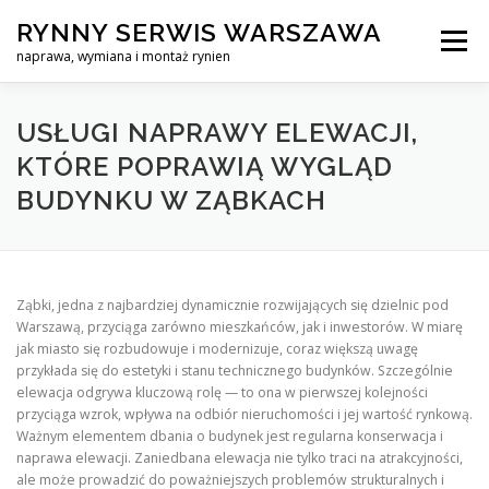
Skip
RYNNY SERWIS WARSZAWA
to
Menu
content
naprawa, wymiana i montaż rynien
CZYSZCZENIE PROFESJONALNA NAPRAWA, WYMIANA I MO
USŁUGI NAPRAWY ELEWACJI,
KTÓRE POPRAWIĄ WYGLĄD
BUDYNKU W ZĄBKACH
CENNIK
SERWIS RYNNY WARSZAWA
KONTAKT
Ząbki, jedna z najbardziej dynamicznie rozwijających się dzielnic pod
Warszawą, przyciąga zarówno mieszkańców, jak i inwestorów. W miarę
jak miasto się rozbudowuje i modernizuje, coraz większą uwagę
przykłada się do estetyki i stanu technicznego budynków. Szczególnie
elewacja odgrywa kluczową rolę — to ona w pierwszej kolejności
przyciąga wzrok, wpływa na odbiór nieruchomości i jej wartość rynkową.
Ważnym elementem dbania o budynek jest regularna konserwacja i
naprawa elewacji. Zaniedbana elewacja nie tylko traci na atrakcyjności,
ale może prowadzić do poważniejszych problemów strukturalnych i