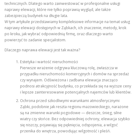
technicznych. Dlatego warto zainwestować w profesjonalne usługi
naprawy elewacji, które nie tylko poprawią wygląd, ale także
zabezpieczą budynek na długie lata.
W tym artykule przedstawiamy kompleksowe informacje na temat usług
naprawy elewacji dostępnych w Ząbkach, ich znaczenie, metody, krok
po kroku, jak wybrać odpowiednią firmę, oraz dlaczego warto
powierzyć to zadanie specjalistom.
Dlaczego naprawa elewacji jest tak ważna?
Estetyka i wartość nieruchomości
Pierwsze wrażenie odgrywa kluczową rolę, zwłaszcza w
przypadku nieruchomości komercyjnych i domów na sprzedaż
czy wynajem. Odświeżona i zadbana elewacja znacząco
podnosi atrakcyjność budynku, co przekłada się na wyższe ceny
i lepsze zainteresowanie potencjalnych najemców lub klientów.
Ochrona przed szkodliwymi warunkami atmosferycznymi
Ząbki, podobnie jak reszta regionu mazowieckiego, narażone
są na zmienne warunki pogodowe — deszcze, śnieg, silne
wiatry czy słońce. Bez odpowiedniej ochrony, elewacja szybko
się niszczy, pojawiają się pęknięcia, odspojenia, a wilgoć
przenika do wnętrza, powodując wilgotność i pleśń.