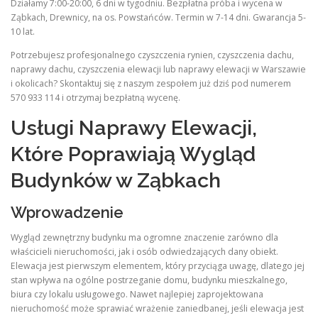
Działamy 7:00-20:00, 6 dni w tygodniu. Bezpłatna próba i wycena w
Ząbkach, Drewnicy, na os. Powstańców. Termin w 7-14 dni. Gwarancja 5-
10 lat.
Potrzebujesz profesjonalnego czyszczenia rynien, czyszczenia dachu,
naprawy dachu, czyszczenia elewacji lub naprawy elewacji w Warszawie
i okolicach? Skontaktuj się z naszym zespołem już dziś pod numerem
570 933 114 i otrzymaj bezpłatną wycenę.
Usługi Naprawy Elewacji,
Które Poprawiają Wygląd
Budynków w Ząbkach
Wprowadzenie
Wygląd zewnętrzny budynku ma ogromne znaczenie zarówno dla
właścicieli nieruchomości, jak i osób odwiedzających dany obiekt.
Elewacja jest pierwszym elementem, który przyciąga uwagę, dlatego jej
stan wpływa na ogólne postrzeganie domu, budynku mieszkalnego,
biura czy lokalu usługowego. Nawet najlepiej zaprojektowana
nieruchomość może sprawiać wrażenie zaniedbanej, jeśli elewacja jest