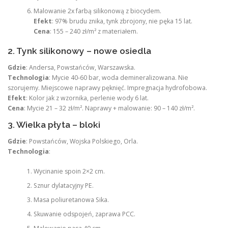
Malowanie 2x farbą silikonową z biocydem.
Efekt
: 97% brudu znika, tynk zbrojony, nie pęka 15 lat.
Cena
: 155 – 240 zł/m² z materiałem.
2. Tynk silikonowy – nowe osiedla
Gdzie
: Andersa, Powstańców, Warszawska.
Technologia
: Mycie 40-60 bar, woda demineralizowana. Nie
szorujemy. Miejscowe naprawy pęknięć. Impregnacja hydrofobowa.
Efekt
: Kolor jak z wzornika, perlenie wody 6 lat.
Cena
: Mycie 21 – 32 zł/m². Naprawy + malowanie: 90 – 140 zł/m².
3. Wielka płyta – bloki
Gdzie
: Powstańców, Wojska Polskiego, Orla.
Technologia
:
Wycinanie spoin 2×2 cm.
Sznur dylatacyjny PE.
Masa poliuretanowa Sika.
Skuwanie odspojeń, zaprawa PCC.