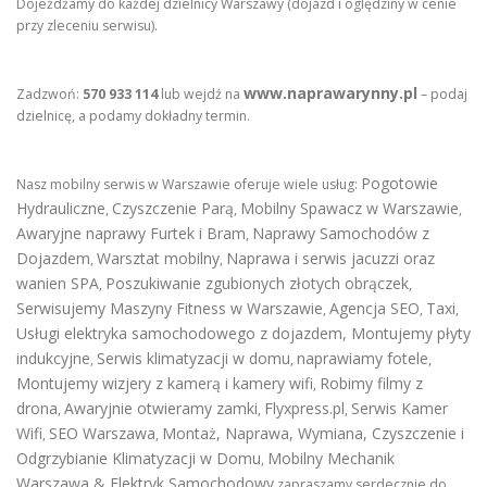
Dojeżdżamy do każdej dzielnicy Warszawy (dojazd i oględziny w cenie
przy zleceniu serwisu).
www.naprawarynny.pl
Zadzwoń:
570 933 114
lub wejdź na
– podaj
dzielnicę, a podamy dokładny termin.
Pogotowie
Nasz mobilny serwis w Warszawie oferuje wiele usług:
Hydrauliczne
Czyszczenie Parą
Mobilny Spawacz w Warszawie
,
,
,
Awaryjne naprawy Furtek i Bram
Naprawy Samochodów z
,
Dojazdem
Warsztat mobilny
Naprawa i serwis jacuzzi oraz
,
,
wanien SPA
Poszukiwanie zgubionych złotych obrączek
,
,
Serwisujemy Maszyny Fitness w Warszawie
Agencja SEO
Taxi
,
,
,
Usługi elektryka samochodowego z dojazdem
,
Montujemy płyty
indukcyjne
Serwis klimatyzacji w domu
naprawiamy fotele
,
,
,
Montujemy wizjery z kamerą i kamery wifi
Robimy filmy z
,
drona
Awaryjnie otwieramy zamki
Flyxpress.pl
Serwis Kamer
,
,
,
Wifi
SEO Warszawa
Montaż, Naprawa, Wymiana, Czyszczenie i
,
,
Odgrzybianie Klimatyzacji w Domu
Mobilny Mechanik
,
Warszawa & Elektryk Samochodowy
zapraszamy serdecznie do