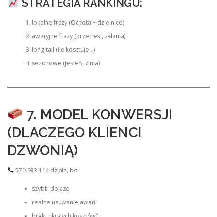
STRATEGIA RANKINGU:
lokalne frazy (Ochota + dzielnice)
awaryjne frazy (przecieki, zalania)
long-tail (ile kosztuje…)
sezonowe (jesień, zima)
7. MODEL KONWERSJI
(DLACZEGO KLIENCI
DZWONIĄ)
570 933 114 działa, bo:
szybki dojazd
realne usuwanie awarii
brak „ukrytych kosztów”