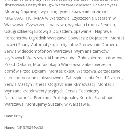
skorzystania z naszych usług w Warszawie i okolicach. Posiadamy też
Mobilną Naprawę i wymianę rynien
Spawanie na zimno
,
MIG/MAG, TIG, MMA w Warszawie
Czyszczenie Laserem w
,
Warszawie
Czyszczenie naprawa, wymiana i montaż rynien
.
,
Usługi szlifierką kątową z Dojazdem
Spawanie i Naprawa
,
Kontenerów
Ogrodnik Warszawa
Spawacz z Dojazdem
Montaż
,
,
,
Jacuzi i Sauny
Automatyka, Inteligentne Sterowanie Domem
.
.
Serwis wideodomofonów Warszawa
Wymiana zamków
,
szyfrowych Warszawa
Ai homes dubai
Zabezpieczenia domów
.
.
Przed Dzikami
Montaż okapu Warszawa
Zabezpieczenia
,
.
domów Przed Dzikami
Montaż okapu Warszawa
Zarządzanie
,
.
nieruchomościami luksusowymi
Zabezpieczenia Przed Ptakami
,
,
Serwis Maszyn Fitness
Odgrzybianie Klimatyzacji
Montaż i
,
,
Wymiana kratek wentylacyjnych
Serwis Techniczny
,
Nieruchomości Premium
Profesjonalny Komik i Stand-uper
,
Warszawa
Montujemy Suszarki w Warszawie
,
.
Dane firmy:
Numer NIP 8792446683