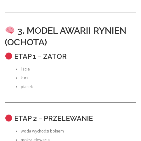
3. MODEL AWARII RYNIEN
(OCHOTA)
ETAP 1 – ZATOR
liście
kurz
piasek
ETAP 2 – PRZELEWANIE
woda wychodzi bokiem
mokra elewacja