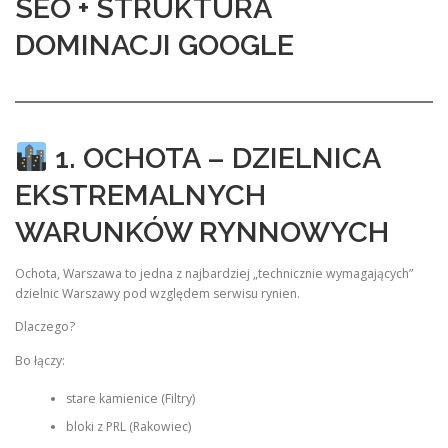
SEO + STRUKTURA
DOMINACJI GOOGLE
1. OCHOTA – DZIELNICA
EKSTREMALNYCH
WARUNKÓW RYNNOWYCH
Ochota, Warszawa to jedna z najbardziej „technicznie wymagających”
dzielnic Warszawy pod względem serwisu rynien.
Dlaczego?
Bo łączy:
stare kamienice (Filtry)
bloki z PRL (Rakowiec)