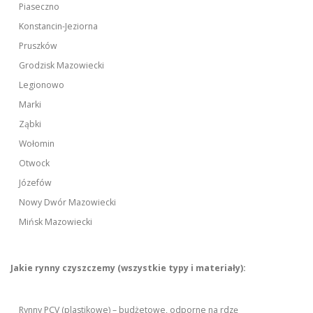
Piaseczno
Konstancin-Jeziorna
Pruszków
Grodzisk Mazowiecki
Legionowo
Marki
Ząbki
Wołomin
Otwock
Józefów
Nowy Dwór Mazowiecki
Mińsk Mazowiecki
Jakie rynny czyszczemy (wszystkie typy i materiały):
Rynny PCV (plastikowe) – budżetowe, odporne na rdzę