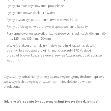
Rynny stalowe ocynkowane i powlekane
Rynny aluminiowe (lekkie i trwałe)
Rynny z tytan-cynku (premium, trwałe nawet 50 lat)
Rynny półokrągłe, kwadratowe, trapezowe i inne kształty
Rury spustowe we wszystkich standardowych średnicach: 90 mm, 100
mm, 125 mm, 135 mm, 150 mm
Wszystkie akcesoria: haki (rynhajzy), narożniki, łączenia, złączki,
obejmy, leje spustowe, trójniki, mufy, uszczelki EPDM, siatki
przeciwliściowe, kosze zlewowe, rewizje/czyszczaki, odskraplacze,
wsporniki
Czyszczemy, udrażniamy, przeglądamy i wykonujemy drobne naprawy
we wszystkich powyższych systemach – niezależnie od wieku i
producenta.
Gdzie w Warszawie świadczymy usługi (wszystkie dzielnice):