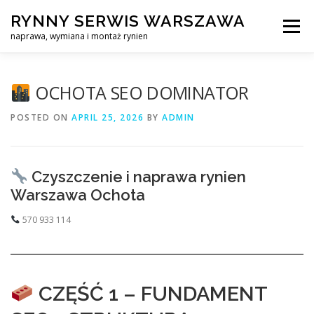
Skip
RYNNY SERWIS WARSZAWA
to
Menu
content
naprawa, wymiana i montaż rynien
CZYSZCZENIE PROFESJONALNA NAPRAWA, WYMIANA I MO
OCHOTA SEO DOMINATOR
POSTED ON
APRIL 25, 2026
BY
ADMIN
CENNIK
SERWIS RYNNY WARSZAWA
KONTAKT
Czyszczenie i naprawa rynien
Warszawa Ochota
570 933 114
CZĘŚĆ 1 – FUNDAMENT