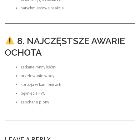
natychmiastowa reakcja
8. NAJCZĘSTSZE AWARIE
OCHOTA
zatkane rynny liśćmi
przelewanie wody
korozja w kamienicach
pęknięcia PVC
zapchane piony
LEAVE A REPLY