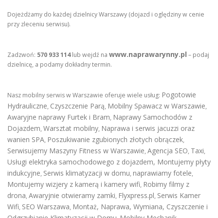
Dojeżdżamy do każdej dzielnicy Warszawy (dojazd i oględziny w cenie
przy zleceniu serwisu).
www.naprawarynny.pl
Zadzwoń:
570 933 114
lub wejdź na
– podaj
dzielnicę, a podamy dokładny termin.
Pogotowie
Nasz mobilny serwis w Warszawie oferuje wiele usług:
Hydrauliczne
Czyszczenie Parą
Mobilny Spawacz w Warszawie
,
,
,
Awaryjne naprawy Furtek i Bram
Naprawy Samochodów z
,
Dojazdem
Warsztat mobilny
Naprawa i serwis jacuzzi oraz
,
,
wanien SPA
Poszukiwanie zgubionych złotych obrączek
,
,
Serwisujemy Maszyny Fitness w Warszawie
Agencja SEO
Taxi
,
,
,
Usługi elektryka samochodowego z dojazdem
,
Montujemy płyty
indukcyjne
Serwis klimatyzacji w domu
naprawiamy fotele
,
,
,
Montujemy wizjery z kamerą i kamery wifi
Robimy filmy z
,
drona
Awaryjnie otwieramy zamki
Flyxpress.pl
Serwis Kamer
,
,
,
Wifi
SEO Warszawa
Montaż, Naprawa, Wymiana, Czyszczenie i
,
,
Odgrzybianie Klimatyzacji w Domu
Mobilny Mechanik