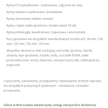
Rynny PCV (plastikowe) – budżetowe, odporne na rdzę
Rynny stalowe ocynkowane i powlekane
Rynny aluminiowe (lekkie i trwałe)
Rynny z tytan-cynku (premium, trwałe nawet 50 lat)
Rynny półokrągłe, kwadratowe, trapezowe i inne kształty
Rury spustowe we wszystkich standardowych średnicach: 90 mm, 100
mm, 125 mm, 135 mm, 150 mm
Wszystkie akcesoria: haki (rynhajzy), narożniki, łączenia, złączki,
obejmy, leje spustowe, trójniki, mufy, uszczelki EPDM, siatki
przeciwliściowe, kosze zlewowe, rewizje/czyszczaki, odskraplacze,
wsporniki
Czyszczemy, udrażniamy, przeglądamy i wykonujemy drobne naprawy
we wszystkich powyższych systemach – niezależnie od wieku i
producenta.
Gdzie w Warszawie świadczymy usługi (wszystkie dzielnice):