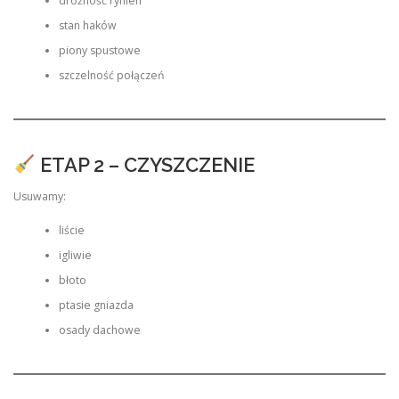
drożność rynien
stan haków
piony spustowe
szczelność połączeń
ETAP 2 – CZYSZCZENIE
Usuwamy:
liście
igliwie
błoto
ptasie gniazda
osady dachowe