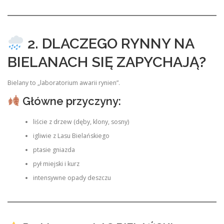
2. DLACZEGO RYNNY NA
BIELANACH SIĘ ZAPYCHAJĄ?
Bielany to „laboratorium awarii rynien”.
Główne przyczyny:
liście z drzew (dęby, klony, sosny)
igliwie z Lasu Bielańskiego
ptasie gniazda
pył miejski i kurz
intensywne opady deszczu