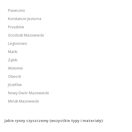
Piaseczno
Konstancin-Jeziorna
Pruszków
Grodzisk Mazowiecki
Legionowo
Marki
Ząbki
Wołomin
Otwock
Józefów
Nowy Dwór Mazowiecki
Mińsk Mazowiecki
Jakie rynny czyszczemy (wszystkie typy i materiały):