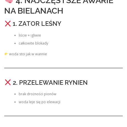
4. NAJCZĘSTSZE AWARIE
NA BIELANACH
1. ZATOR LEŚNY
liście + igliwie
całkowite blokady
woda stoi jak w wannie
2. PRZELEWANIE RYNIEN
brak drożności pionów
woda leje się po elewacji