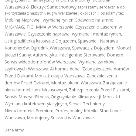
,
Warszawa & Elektryk Samochodowy
zapraszamy serdecznie do
skorzystania z naszych usług w Warszawie i okolicach. Posiadamy też
Mobilną Naprawę i wymianę rynien
Spawanie na zimno
,
MIG/MAG, TIG, MMA w Warszawie
Czyszczenie Laserem w
,
Warszawie
Czyszczenie naprawa, wymiana i montaż rynien
.
,
Usługi szlifierką kątową z Dojazdem
Spawanie i Naprawa
,
Kontenerów
Ogrodnik Warszawa
Spawacz z Dojazdem
Montaż
,
,
,
Jacuzi i Sauny
Automatyka, Inteligentne Sterowanie Domem
.
.
Serwis wideodomofonów Warszawa
Wymiana zamków
,
szyfrowych Warszawa
Ai homes dubai
Zabezpieczenia domów
.
.
Przed Dzikami
Montaż okapu Warszawa
Zabezpieczenia
,
.
domów Przed Dzikami
Montaż okapu Warszawa
Zarządzanie
,
.
nieruchomościami luksusowymi
Zabezpieczenia Przed Ptakami
,
,
Serwis Maszyn Fitness
Odgrzybianie Klimatyzacji
Montaż i
,
,
Wymiana kratek wentylacyjnych
Serwis Techniczny
,
Nieruchomości Premium
Profesjonalny Komik i Stand-uper
,
Warszawa
Montujemy Suszarki w Warszawie
,
.
Dane firmy: