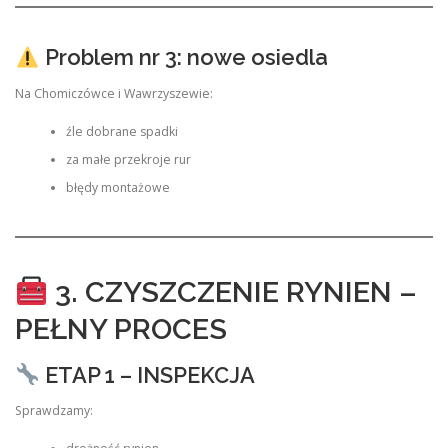
Problem nr 3: nowe osiedla
Na Chomiczówce i Wawrzyszewie:
źle dobrane spadki
za małe przekroje rur
błędy montażowe
3. CZYSZCZENIE RYNIEN –
PEŁNY PROCES
ETAP 1 – INSPEKCJA
Sprawdzamy: