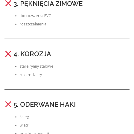
3. PĘKNIĘCIA ZIMOWE
lód rozszerza PVC
rozszczelnienia
4. KOROZJA
stare rynny stalowe
rdza + dziury
5. ODERWANE HAKI
śnieg
wiatr
brak konserwacji