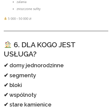
zalania
zniszczone sufity
5 000 – 50 000 zł
6. DLA KOGO JEST
USŁUGA?
✔ domy jednorodzinne
✔ segmenty
✔ bloki
✔ wspólnoty
✔ stare kamienice