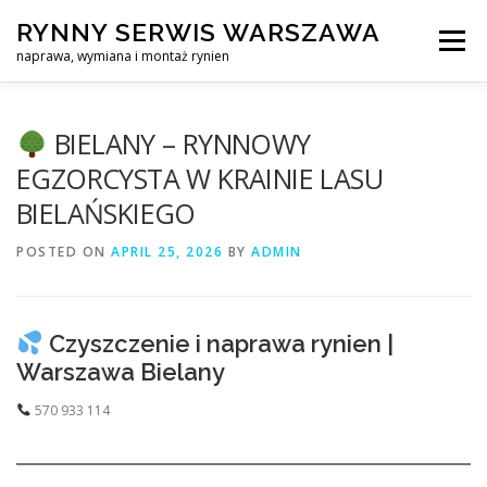
Skip
RYNNY SERWIS WARSZAWA
to
Menu
content
naprawa, wymiana i montaż rynien
CZYSZCZENIE PROFESJONALNA NAPRAWA, WYMIANA I MO
BIELANY – RYNNOWY
EGZORCYSTA W KRAINIE LASU
BIELAŃSKIEGO
CENNIK
SERWIS RYNNY WARSZAWA
KONTAKT
POSTED ON
APRIL 25, 2026
BY
ADMIN
Czyszczenie i naprawa rynien |
Warszawa Bielany
570 933 114