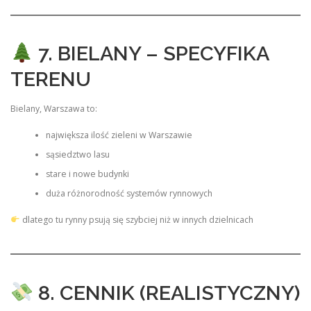
7. BIELANY – SPECYFIKA
TERENU
Bielany, Warszawa to:
największa ilość zieleni w Warszawie
sąsiedztwo lasu
stare i nowe budynki
duża różnorodność systemów rynnowych
dlatego tu rynny psują się szybciej niż w innych dzielnicach
8. CENNIK (REALISTYCZNY)