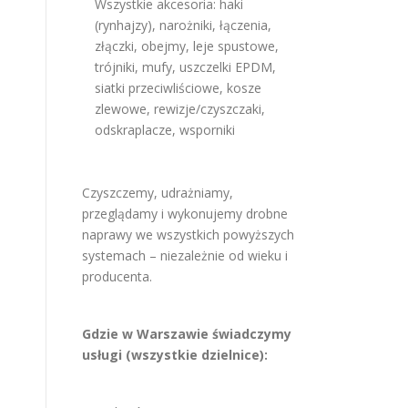
Wszystkie akcesoria: haki
(rynhajzy), narożniki, łączenia,
złączki, obejmy, leje spustowe,
trójniki, mufy, uszczelki EPDM,
siatki przeciwliściowe, kosze
zlewowe, rewizje/czyszczaki,
odskraplacze, wsporniki
Czyszczemy, udrażniamy,
przeglądamy i wykonujemy drobne
naprawy we wszystkich powyższych
systemach – niezależnie od wieku i
producenta.
Gdzie w Warszawie świadczymy
usługi (wszystkie dzielnice):