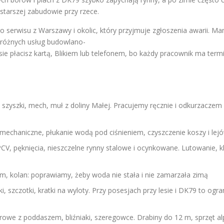
tarszej zabudowie przy rzece.
serwisu z Warszawy i okolic, który przyjmuje zgłoszenia awarii. M
 różnych usług budowlano-
ie płacisz kartą, Blikiem lub telefonem, bo każdy pracownik ma term
e, szyszki, mech, muł z doliny Małej. Pracujemy ręcznie i odkurzaczem 
 mechaniczne, płukanie wodą pod ciśnieniem, czyszczenie koszy i lej
PCV, pęknięcia, nieszczelne rynny stalowe i ocynkowane. Lutowanie, k
, kolan: poprawiamy, żeby woda nie stała i nie zamarzała zimą
, szczotki, kratki na wyloty. Przy posesjach przy lesie i DK79 to ogra
owe z poddaszem, bliźniaki, szeregowce. Drabiny do 12 m, sprzęt al