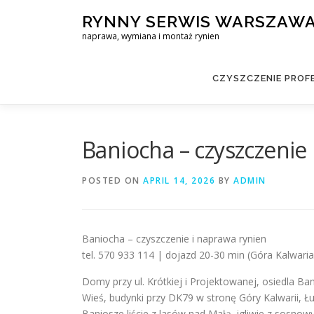
Skip
RYNNY SERWIS WARSZAW
to
naprawa, wymiana i montaż rynien
content
CZYSZCZENIE PROF
Baniocha – czyszczenie
POSTED ON
APRIL 14, 2026
BY
ADMIN
Baniocha – czyszczenie i naprawa rynien
tel. 570 933 114 | dojazd 20-30 min (Góra Kalwari
Domy przy ul. Krótkiej i Projektowanej, osiedla Ba
Wieś, budynki przy DK79 w stronę Góry Kalwarii, 
Baniosze liście z lasów nad Małą, igliwie z sosnow