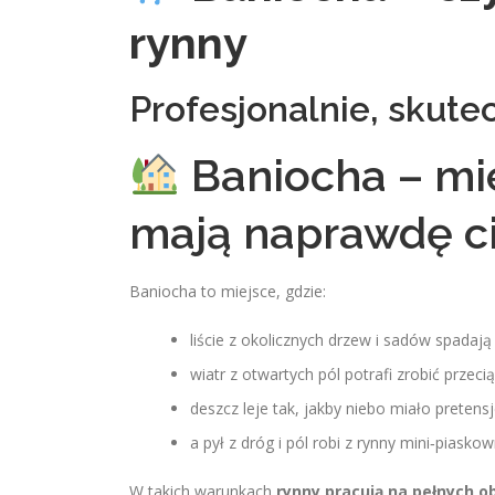
rynny
Profesjonalnie, skutec
Baniocha – mie
mają naprawdę c
Baniocha to miejsce, gdzie:
liście z okolicznych drzew i sadów spadają
wiatr z otwartych pól potrafi zrobić prze
deszcz leje tak, jakby niebo miało pretens
a pył z dróg i pól robi z rynny mini‑piasko
W takich warunkach
rynny pracują na pełnych o