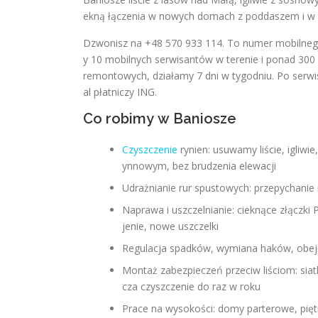
ekną łączenia w nowych domach z poddaszem i w s
Dzwonisz na +48 570 933 114. To numer mobilnego 
y 10 mobilnych serwisantów w terenie i ponad 300
remontowych, działamy 7 dni w tygodniu. Po serwis
al płatniczy ING.
Co robimy w Baniosze
Czyszczenie
rynien: usuwamy liście, igliwi
ynnowym, bez brudzenia elewacji
Udrażnianie rur spustowych: przepychanie
Naprawa i uszczelnianie: cieknące złączki 
jenie, nowe uszczelki
Regulacja spadków, wymiana haków, obejm
Montaż zabezpieczeń przeciw liściom: siatki
cza czyszczenie do raz w roku
Prace na wysokości: domy parterowe, piętr