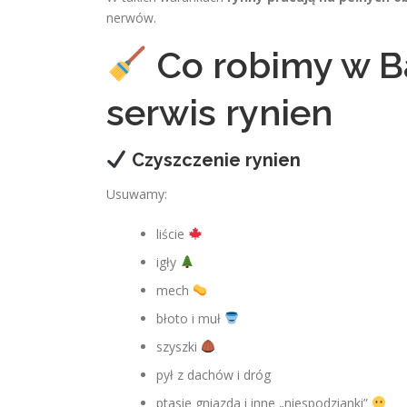
nerwów.
Co robimy w B
serwis rynien
Czyszczenie rynien
Usuwamy:
liście
igły
mech
błoto i muł
szyszki
pył z dachów i dróg
ptasie gniazda i inne „niespodzianki”