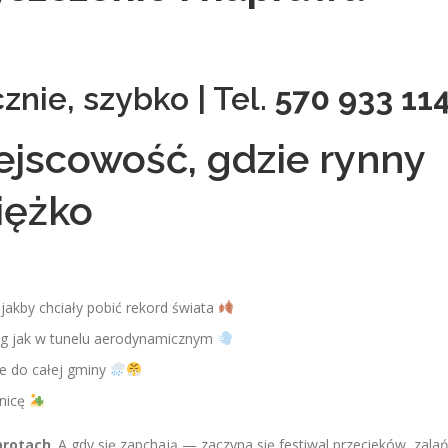
znie, szybko | Tel.
570 933 11
jscowość, gdzie rynny
iężko
 jakby chciały pobić rekord świata
ciąg jak w tunelu aerodynamicznym
je do całej gminy
wnicę
brotach
. A gdy się zapchają — zaczyna się festiwal przecieków, zalań