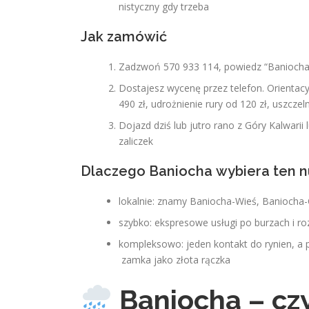
nistyczny gdy trzeba
Jak zamówić
Zadzwoń 570 933 114, powiedz “Baniocha,
Dostajesz wycenę przez telefon. Orientac
490 zł, udrożnienie rury od 120 zł, uszczeln
Dojazd dziś lub jutro rano z Góry Kalwari
zaliczek
Dlaczego Baniocha wybiera ten 
lokalnie: znamy Baniocha-Wieś, Baniocha-O
szybko: ekspresowe usługi po burzach i r
kompleksowo: jeden kontakt do rynien, a p
zamka jako złota rączka
Baniocha – cz