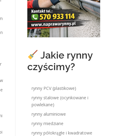
am
in
Jakie rynny
czyścimy?
r
ów
rynny PCV (plastikowe)
le
rynny stalowe (ocynkowane i
powlekane)
rynny aluminiowe
ni
rynny miedziane
pi
rynny półokrągłe i kwadratowe