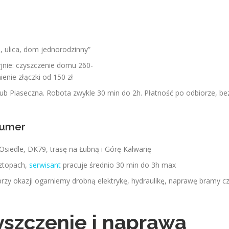
 ulica, dom jednorodzinny”
yjnie: czyszczenie domu 260-
ienie złączki od 150 zł
i lub Piaseczna. Robota zwykle 30 min do 2h. Płatność po odbiorze, b
numer
siedle, DK79, trasę na Łubną i Górę Kalwarię
oztopach,
serwisant
pracuje średnio 30 min do 3h max
rzy okazji ogarniemy drobną elektrykę, hydraulikę, naprawę bramy c
yszczenie i naprawa