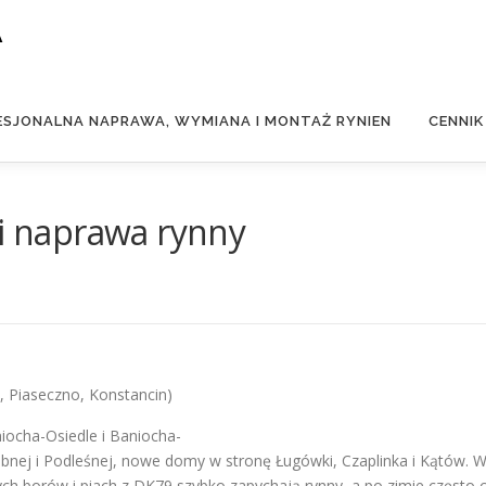
A
ESJONALNA NAPRAWA, WYMIANA I MONTAŻ RYNIEN
CENNIK
 i naprawa rynny
a, Piaseczno, Konstancin)
niocha-Osiedle i Baniocha-
Łubnej i Podleśnej, nowe domy w stronę Ługówki, Czaplinka i Kątów. 
ych borów i piach z DK79 szybko zapychają rynny, a po zimie często c