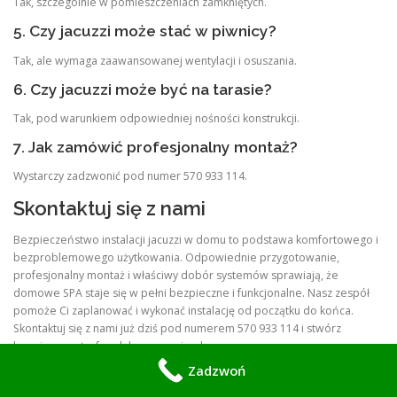
Tak, szczególnie w pomieszczeniach zamkniętych.
5. Czy jacuzzi może stać w piwnicy?
Tak, ale wymaga zaawansowanej wentylacji i osuszania.
6. Czy jacuzzi może być na tarasie?
Tak, pod warunkiem odpowiedniej nośności konstrukcji.
7. Jak zamówić profesjonalny montaż?
Wystarczy zadzwonić pod numer 570 933 114.
Skontaktuj się z nami
Bezpieczeństwo instalacji jacuzzi w domu to podstawa komfortowego i
bezproblemowego użytkowania. Odpowiednie przygotowanie,
profesjonalny montaż i właściwy dobór systemów sprawiają, że
domowe SPA staje się w pełni bezpieczne i funkcjonalne. Nasz zespół
pomoże Ci zaplanować i wykonać instalację od początku do końca.
Skontaktuj się z nami już dziś pod numerem 570 933 114 i stwórz
bezpieczną strefę relaksu w swoim domu.
Zadzwoń
Jesteśmy tylko jedno telefoniczne połączenie od Twojej profesjonalnej
pomocy przy montażu Twojego jacuzzi wewnętrznego i zewnętrznego w