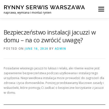
Skip
RYNNY SERWIS WARSZAWA
to
Menu
content
naprawa, wymiana i montaż rynien
CZYSZCZENIE PROFESJONALNA NAPRAWA, WYMIANA I MO
Bezpieczeństwo instalacji jacuzzi w
domu – na co zwrócić uwagę?
CENNIK
SERWIS RYNNY WARSZAWA
KONTAKT
POSTED ON
JUNE 16, 2026
BY
ADMIN
Posiadanie własnego jacuzzi to luksus i relaks, ale równie ważne jest
zapewnienie bezpieczeństwa podczas użytkowania i instalacji tego
urządzenia. Nieprawidłowa instalacja może prowadzić do zagrożeń dla
zdrowia i życia domowników. Poniżej przedstawiamy kluczowe zasady i
wskazówki, które pomogą Ci zadbać o bezpieczne korzystanie z jacuzzi
w domu.