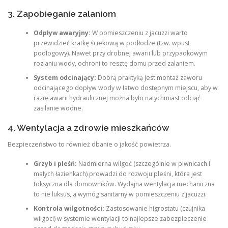
3. Zapobieganie zalaniom
Odpływ awaryjny:
W pomieszczeniu z jacuzzi warto
przewidzieć kratkę ściekową w podłodze (tzw. wpust
podłogowy). Nawet przy drobnej awarii lub przypadkowym
rozlaniu wody, ochroni to resztę domu przed zalaniem.
System odcinający:
Dobrą praktyką jest montaż zaworu
odcinającego dopływ wody w łatwo dostępnym miejscu, aby w
razie awarii hydraulicznej można było natychmiast odciąć
zasilanie wodne.
4. Wentylacja a zdrowie mieszkańców
Bezpieczeństwo to również dbanie o jakość powietrza.
Grzyb i pleśń:
Nadmierna wilgoć (szczególnie w piwnicach i
małych łazienkach) prowadzi do rozwoju pleśni, która jest
toksyczna dla domowników. Wydajna wentylacja mechaniczna
to nie luksus, a wymóg sanitarny w pomieszczeniu z jacuzzi.
Kontrola wilgotności:
Zastosowanie higrostatu (czujnika
wilgoci) w systemie wentylacji to najlepsze zabezpieczenie