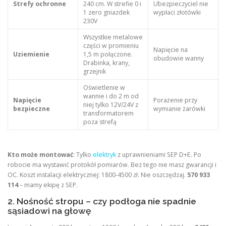
Strefy ochronne
240 cm. W strefie 0 i
Ubezpieczyciel nie
1 zero gniazdek
wypłaci złotówki
230V
Wszystkie metalowe
części w promieniu
Napięcie na
Uziemienie
1,5 m połączone.
obudowie wanny
Drabinka, krany,
grzejnik
Oświetlenie w
wannie i do 2 m od
Napięcie
Porażenie przy
niej tylko 12V/24V z
bezpieczne
wymianie żarówki
transformatorem
poza strefą
Kto może montować
: Tylko
elektryk
z uprawnieniami SEP D+E. Po
robocie ma wystawić protokół pomiarów. Bez tego nie masz gwarancji i
OC. Koszt instalacji elektrycznej: 1800-4500 zł. Nie oszczędzaj.
570 933
114
– mamy ekipę z SEP.
2. Nośność stropu – czy podłoga nie spadnie
sąsiadowi na głowę