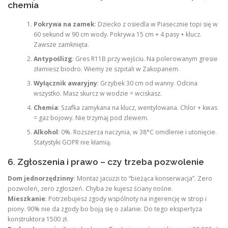
chemia
Pokrywa na zamek
: Dziecko z osiedla w Piasecznie topi się w
60 sekund w 90 cm wody. Pokrywa 15 cm + 4 pasy + klucz.
Zawsze zamknięta.
Antypoślizg
: Gres R11B przy wejściu. Na polerowanym gresie
złamiesz biodro. Wiemy ze szpitali w Zakopanem.
Wyłącznik awaryjny
: Grzybek 30 cm od wanny. Odcina
wszystko. Masz skurcz w wodzie = wciskasz.
Chemia
: Szafka zamykana na klucz, wentylowana. Chlor + kwas
= gaz bojowy. Nie trzymaj pod zlewem.
Alkohol
: 0%. Rozszerza naczynia, w 38°C omdlenie i utonięcie.
Statystyki GOPR nie kłamią.
6. Zgłoszenia i prawo – czy trzeba pozwolenie
Dom jednorzędzinny
: Montaż jacuzzi to “bieżąca konserwacja”. Zero
pozwoleń, zero zgłoszeń. Chyba że kujesz ściany nośne.
Mieszkanie
: Potrzebujesz zgody wspólnoty na ingerencję w strop i
piony. 90% nie da zgody bo boją się o zalanie. Do tego ekspertyza
konstruktora 1500 zł.