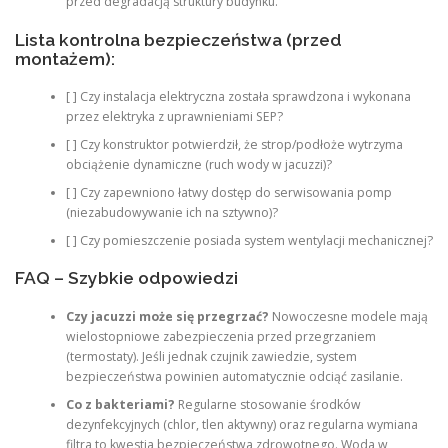
przed degradacją struktury budynku.
Lista kontrolna bezpieczeństwa (przed
montażem):
[ ] Czy instalacja elektryczna została sprawdzona i wykonana
przez elektryka z uprawnieniami SEP?
[ ] Czy konstruktor potwierdził, że strop/podłoże wytrzyma
obciążenie dynamiczne (ruch wody w jacuzzi)?
[ ] Czy zapewniono łatwy dostęp do serwisowania pomp
(niezabudowywanie ich na sztywno)?
[ ] Czy pomieszczenie posiada system wentylacji mechanicznej?
FAQ – Szybkie odpowiedzi
Czy jacuzzi może się przegrzać?
Nowoczesne modele mają
wielostopniowe zabezpieczenia przed przegrzaniem
(termostaty). Jeśli jednak czujnik zawiedzie, system
bezpieczeństwa powinien automatycznie odciąć zasilanie.
Co z bakteriami?
Regularne stosowanie środków
dezynfekcyjnych (chlor, tlen aktywny) oraz regularna wymiana
filtra to kwestia bezpieczeństwa zdrowotnego. Woda w