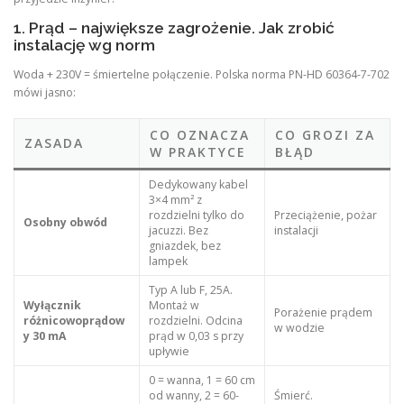
1. Prąd – największe zagrożenie. Jak zrobić
instalację wg norm
Woda + 230V = śmiertelne połączenie. Polska norma PN-HD 60364-7-702
mówi jasno:
CO OZNACZA
CO GROZI ZA
ZASADA
W PRAKTYCE
BŁĄD
Dedykowany kabel
3×4 mm² z
rozdzielni tylko do
Przeciążenie, pożar
Osobny obwód
jacuzzi. Bez
instalacji
gniazdek, bez
lampek
Typ A lub F, 25A.
Wyłącznik
Montaż w
Porażenie prądem
różnicowoprądow
rozdzielni. Odcina
w wodzie
y 30 mA
prąd w 0,03 s przy
upływie
0 = wanna, 1 = 60 cm
od wanny, 2 = 60-
Śmierć.