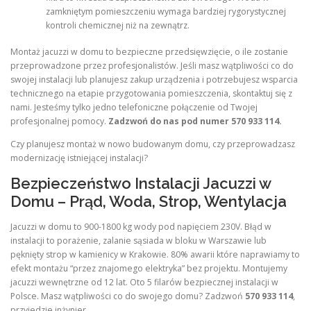
zamkniętym pomieszczeniu wymaga bardziej rygorystycznej
kontroli chemicznej niż na zewnątrz.
Montaż jacuzzi w domu to bezpieczne przedsięwzięcie, o ile zostanie
przeprowadzone przez profesjonalistów. Jeśli masz wątpliwości co do
swojej instalacji lub planujesz zakup urządzenia i potrzebujesz wsparcia
technicznego na etapie przygotowania pomieszczenia, skontaktuj się z
nami. Jesteśmy tylko jedno telefoniczne połączenie od Twojej
profesjonalnej pomocy.
Zadzwoń do nas pod numer 570 933 114.
Czy planujesz montaż w nowo budowanym domu, czy przeprowadzasz
modernizację istniejącej instalacji?
Bezpieczeństwo Instalacji Jacuzzi w
Domu – Prąd, Woda, Strop, Wentylacja
Jacuzzi w domu to 900-1800 kg wody pod napięciem 230V. Błąd w
instalacji to porażenie, zalanie sąsiada w bloku w Warszawie lub
pęknięty strop w kamienicy w Krakowie. 80% awarii które naprawiamy to
efekt montażu “przez znajomego elektryka” bez projektu. Montujemy
jacuzzi wewnętrzne od 12 lat. Oto 5 filarów bezpiecznej instalacji w
Polsce. Masz wątpliwości co do swojego domu? Zadzwoń
570 933 114
,
przyjedzie inżynier.