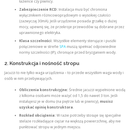
łazience czy piwnicy.
Zabezpieczenie RCD:
Instalacja musi być chroniona
wyłącznikiem różnicowoprądowym o wysokiej czułości
(zazwyczaj 30mA). Jeśli urządzenie posiada grzałkę o dużej
mocy, upewnij się, że przekroje przewodów są dobrane przez
uprawnionego elektryka.
Klasa szczelności:
Wszystkie elementy sterujące i puszki
połączeniowe w strefie
SPA
muszą spełniać odpowiednie
normy szczelności (IP), chroniące przed bryzganiem wody.
2. Konstrukcja i nośność stropu
Jacuzzi to nie tylko waga urządzenia – to przede wszystkim waga wody i
osób w nim przebywających.
Obliczenia konstrukcyjne:
Średnie jacuzzi wypełnione wodą
z kilkoma osobami może ważyć od 1,5 do nawet 3 ton. Jeśli
instalujesz je w domu (na piętrze lub w piwnicy),
musisz
uzyskać opinię konstruktora
.
Rozkład obciążenia:
W razie potrzeby stosuje się specjalne
stelaże rozkładające ciężar na większą powierzchnię, aby nie
punktować stropu w jednym miejscu.