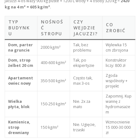
Jacuzzi 4-os waży 900 kg puste + 1200 L wody + 4 osoby 320 kg =
2420
kg na 4 m² = 605 kg/m²
.
TYP
NOŚNOŚ
CZY
CO
BUDYNK
Ć
WEJDZIE
ZROBIĆ
U
STROPU
JACUZZI?
Dom, parter
Tak, bez
Wylewka 15
2000 kg/m²
na gruncie
problemu
cm zbrojona
Dom, strop
Tak, po
Konstruktor
400-600 kg/m²
żelbet 20 cm
ekspertyzie
liczy: 800 zł
Zgoda
Apartament
Często tak,
350-500 kg/m²
wspólnoty +
owiec nowy
max 3-os
projekt
Zapomnij. Kup
Wielka
Nie. 2x za
wannę z
150-250 kg/m²
płyta, blok
mało
hydromasaże
m
Kamienica,
Wzmocnienie
Nie. Ugięcie,
strop
150 kg/m²
15 000-30 000
trzaski
drewniany
zł