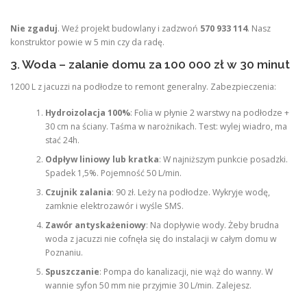
Nie zgaduj
. Weź projekt budowlany i zadzwoń
570 933 114
. Nasz
konstruktor powie w 5 min czy da radę.
3. Woda – zalanie domu za 100 000 zł w 30 minut
1200 L z jacuzzi na podłodze to remont generalny. Zabezpieczenia:
Hydroizolacja 100%
: Folia w płynie 2 warstwy na podłodze +
30 cm na ściany. Taśma w narożnikach. Test: wylej wiadro, ma
stać 24h.
Odpływ liniowy lub kratka
: W najniższym punkcie posadzki.
Spadek 1,5%. Pojemność 50 L/min.
Czujnik zalania
: 90 zł. Leży na podłodze. Wykryje wodę,
zamknie elektrozawór i wyśle SMS.
Zawór antyskażeniowy
: Na dopływie wody. Żeby brudna
woda z jacuzzi nie cofnęła się do instalacji w całym domu w
Poznaniu.
Spuszczanie
: Pompa do kanalizacji, nie wąż do wanny. W
wannie syfon 50 mm nie przyjmie 30 L/min. Zalejesz.