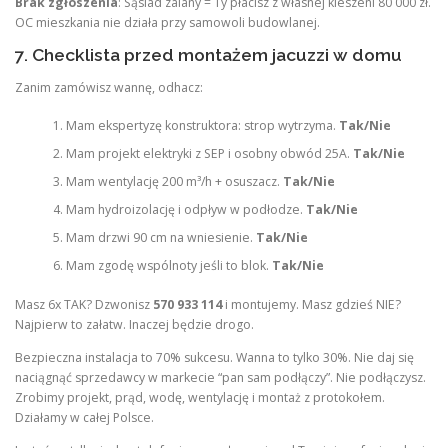
Brak zgłoszenia
: Sąsiad zalany = Ty płacisz z własnej kieszeni 80 000 zł.
OC mieszkania nie działa przy samowoli budowlanej.
7. Checklista przed montażem jacuzzi w domu
Zanim zamówisz wannę, odhacz:
Mam ekspertyzę konstruktora: strop wytrzyma.
Tak/Nie
Mam projekt elektryki z SEP i osobny obwód 25A.
Tak/Nie
Mam wentylację 200 m³/h + osuszacz.
Tak/Nie
Mam hydroizolację i odpływ w podłodze.
Tak/Nie
Mam drzwi 90 cm na wniesienie.
Tak/Nie
Mam zgodę wspólnoty jeśli to blok.
Tak/Nie
Masz 6x TAK? Dzwonisz
570 933 114
i montujemy. Masz gdzieś NIE?
Najpierw to załatw. Inaczej będzie drogo.
Bezpieczna instalacja to 70% sukcesu. Wanna to tylko 30%. Nie daj się
naciągnąć sprzedawcy w markecie “pan sam podłączy”. Nie podłączysz.
Zrobimy projekt, prąd, wodę, wentylację i montaż z protokołem.
Działamy w całej Polsce.