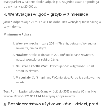
Masz parkiet w salonie obok? Odpuść jacuzzi. Jedna awaria = podłoga
do wymiany za 25 000 zł.
4. Wentylacja i wilgoć – grzyb w 3 miesiące
Jacuzzi odparowuje 2 L/h. To 48 L na dobę. Bez wentylacji masz saunę w
całym domu.
Minimum w Polsce
:
Wywiew mechaniczny 200 m³/h
z higrostatem. Wyrzut na
zewnątrz, nie na strych.
Nawiew
: Kratka w drzwiach 220 cm² lub kanał z zewnątrz.
Inaczej wentylator robi próżnię.
Osuszacz 20-30 L/24h
: Utrzymuje 55% wilgotności. Koszt
prądu 35 zł/mies.
Materiały
: Sufit napinany PVC, nie gips. Farba łazienkowa, nie
zwykła.
Test: Po 1h kąpieli wilgotność ma wrócić do 55% w maks 60 min. Nie
wraca? Dzwoń
570 933 114
. Mierzymy i poprawiamy.
5. Bezpieczeństwo użytkowników – dzieci, prąd,