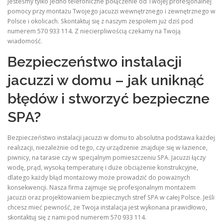
Jesteśmy tylko jedno telefoniczne połączenie od Twojej profesjonalnej
pomocy przy montażu Twojego jacuzzi wewnętrznego i zewnętrznego w
Polsce i okolicach. Skontaktuj się z naszym zespołem już dziś pod
numerem 570 933 114. Z niecierpliwością czekamy na Twoją
wiadomość.
Bezpieczeństwo instalacji
jacuzzi w domu – jak uniknąć
błędów i stworzyć bezpieczne
SPA?
Bezpieczeństwo instalacji jacuzzi w domu to absolutna podstawa każdej
realizacji, niezależnie od tego, czy urządzenie znajduje się w łazience,
piwnicy, na tarasie czy w specjalnym pomieszczeniu SPA. Jacuzzi łączy
wodę, prąd, wysoką temperaturę i duże obciążenie konstrukcyjne,
dlatego każdy błąd montażowy może prowadzić do poważnych
konsekwencji. Nasza firma zajmuje się profesjonalnym montażem
jacuzzi oraz projektowaniem bezpiecznych stref SPA w całej Polsce. Jeśli
chcesz mieć pewność, że Twoja instalacja jest wykonana prawidłowo,
skontaktuj się z nami pod numerem 570 933 114.