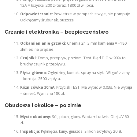
12A = łożyska. 200 zł teraz, 1800 zł w lipcu.
Odpowietrzanie
: Powietrze w pompach = wyje, nie pompuje.
Odkręcamy śrubunek, puszcza.
Grzanie i elektronika – bezpieczeństwo
Odkamienianie grzałki
: Chemia 2h. 3 mm kamienia = +180
zł/mies. na prądzie.
Czujniki
: Temp, przepływ, poziom. Test. Błąd FLO w 90% to
brudny czujnik przepływu.
Płyta główna
: Oględziny, kontakt-spray na styki. Wilgoć z zimy
= korozja. 2500 zł płyta.
Różnicówka 30mA
: Przycisk TEST. Ma wybić w 0,03s. Nie wybija
= śmierć. Wymiana 180 zł.
Obudowa i okolice – po zimie
Mycie obudowy
: Sól, piach, glony. Woda + Ludwik. Olej UV 60
zł.
Inspekcja
: Pęknięcia, kuny, gniazda. Silikon akrylowy 20 zł.