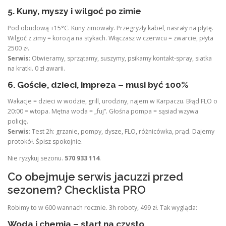
5. Kuny, myszy i wilgoć po zimie
Pod obudową +15°C. Kuny zimowały. Przegryzły kabel, nasrały na płytę.
Wilgoć z zimy = korozja na stykach. Włączasz w czerwcu = zwarcie, płyta
2500 zł.
Serwis
: Otwieramy, sprzątamy, suszymy, psikamy kontakt-spray, siatka
na kratki. 0 zł awarii.
6. Goście, dzieci, impreza – musi być 100%
Wakacje = dzieci w wodzie, grill, urodziny, najem w Karpaczu. Błąd FLO o
20:00 = wtopa. Mętna woda = „fuj”. Głośna pompa = sąsiad wzywa
policję.
Serwis
: Test 2h: grzanie, pompy, dysze, FLO, różnicówka, prąd. Dajemy
protokół. Śpisz spokojnie.
Nie ryzykuj sezonu.
570 933 114
.
Co obejmuje serwis jacuzzi przed
sezonem? Checklista PRO
Robimy to w 600 wannach rocznie. 3h roboty, 499 zł. Tak wygląda:
Woda i chemia – start na czysto