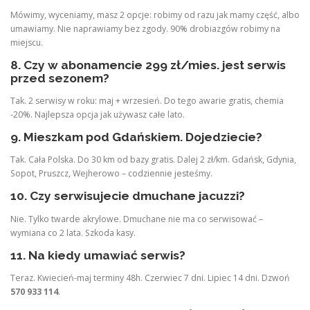
Mówimy, wyceniamy, masz 2 opcje: robimy od razu jak mamy część, albo
umawiamy. Nie naprawiamy bez zgody. 90% drobiazgów robimy na
miejscu.
8. Czy w abonamencie 299 zł/mies. jest serwis
przed sezonem?
Tak. 2 serwisy w roku: maj + wrzesień. Do tego awarie gratis, chemia
-20%. Najlepsza opcja jak używasz całe lato.
9. Mieszkam pod Gdańskiem. Dojedziecie?
Tak. Cała Polska. Do 30 km od bazy gratis. Dalej 2 zł/km. Gdańsk, Gdynia,
Sopot, Pruszcz, Wejherowo – codziennie jesteśmy.
10. Czy serwisujecie dmuchane jacuzzi?
Nie. Tylko twarde akrylowe. Dmuchane nie ma co serwisować –
wymiana co 2 lata. Szkoda kasy.
11. Na kiedy umawiać serwis?
Teraz. Kwiecień-maj terminy 48h. Czerwiec 7 dni. Lipiec 14 dni. Dzwoń
570 933 114
.