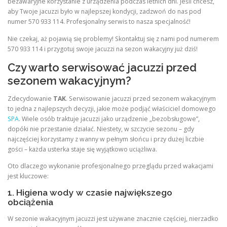
bezawaryjne korzystanie z urządzenia podczas letnich dni. Jeśli chcesz,
aby Twoje jacuzzi było w najlepszej kondycji, zadzwoń do nas pod
numer 570 933 114. Profesjonalny serwis to nasza specjalność!
Nie czekaj, aż pojawią się problemy! Skontaktuj się z nami pod numerem
570 933 114 i przygotuj swoje jacuzzi na sezon wakacyjny już dziś!
Czy warto serwisować jacuzzi przed
sezonem wakacyjnym?
Zdecydowanie
TAK
. Serwisowanie jacuzzi przed sezonem wakacyjnym
to jedna z najlepszych decyzji, jakie może podjąć właściciel domowego
SPA
. Wiele osób traktuje jacuzzi jako urządzenie „bezobsługowe”,
dopóki nie przestanie działać. Niestety, w szczycie sezonu – gdy
najczęściej korzystamy z wanny w pełnym słońcu i przy dużej liczbie
gości – każda usterka staje się wyjątkowo uciążliwa.
Oto dlaczego wykonanie profesjonalnego przeglądu przed wakacjami
jest kluczowe:
1. Higiena wody w czasie największego
obciążenia
W sezonie wakacyjnym jacuzzi jest używane znacznie częściej, nierzadko