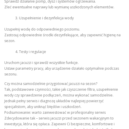
Sprawdź działanie pomp, dysz i systemów ogrzewania.
Zleć ewentualne naprawy lub wymianę uszkodzonych elementów.
Uzupełnienie i dezynfekcja wody
Uzupełnij wodę do odpowiedniego poziomu.
Zastosuj odpowiednie środki dezynfekujące, aby zapewnić higienę na
sezon.
Testy i regulacje
Uruchom jacuzzi i sprawdź wszystkie funkcje.
Ustaw parametry pracy, aby urządzenie działało optymalnie podczas
sezonu.
Czy można samodzielnie przygotować jacuzzi na sezon?
Tak, podstawowe czynności, takie jak czyszczenie filtra, uzupełnienie
wody czy sprawdzenie podłączeń, można wykonać samodzielnie.
Jednak pełny serwis i diagnozę układów najlepiej powierzyć
specjalistom, aby uniknąć błędów i uszkodzeń.
Podsumowanie: warto zainwestować w profesjonalny serwis
Zdecydowanie tak – serwis jacuzzi przed sezonem wakacyjnym to
inwestycja, która się opłaca. Zapewni Ci bezpieczne, komfortowe i