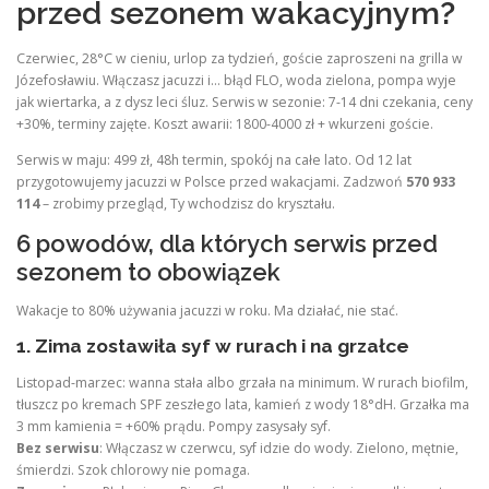
przed sezonem wakacyjnym?
Czerwiec, 28°C w cieniu, urlop za tydzień, goście zaproszeni na grilla w
Józefosławiu. Włączasz jacuzzi i… błąd FLO, woda zielona, pompa wyje
jak wiertarka, a z dysz leci śluz. Serwis w sezonie: 7-14 dni czekania, ceny
+30%, terminy zajęte. Koszt awarii: 1800-4000 zł + wkurzeni goście.
Serwis w maju: 499 zł, 48h termin, spokój na całe lato. Od 12 lat
przygotowujemy jacuzzi w Polsce przed wakacjami. Zadzwoń
570 933
114
– zrobimy przegląd, Ty wchodzisz do kryształu.
6 powodów, dla których serwis przed
sezonem to obowiązek
Wakacje to 80% używania jacuzzi w roku. Ma działać, nie stać.
1. Zima zostawiła syf w rurach i na grzałce
Listopad-marzec: wanna stała albo grzała na minimum. W rurach biofilm,
tłuszcz po kremach SPF zeszłego lata, kamień z wody 18°dH. Grzałka ma
3 mm kamienia = +60% prądu. Pompy zasysały syf.
Bez serwisu
: Włączasz w czerwcu, syf idzie do wody. Zielono, mętnie,
śmierdzi. Szok chlorowy nie pomaga.