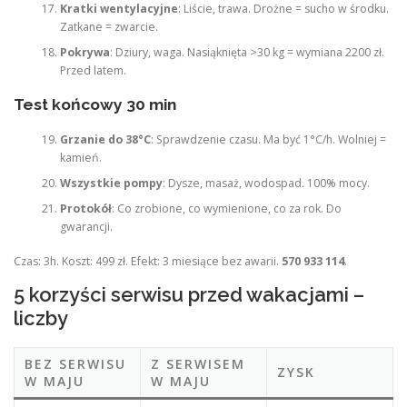
Kratki wentylacyjne
: Liście, trawa. Drożne = sucho w środku.
Zatkane = zwarcie.
Pokrywa
: Dziury, waga. Nasiąknięta >30 kg = wymiana 2200 zł.
Przed latem.
Test końcowy 30 min
Grzanie do 38°C
: Sprawdzenie czasu. Ma być 1°C/h. Wolniej =
kamień.
Wszystkie pompy
: Dysze, masaż, wodospad. 100% mocy.
Protokół
: Co zrobione, co wymienione, co za rok. Do
gwarancji.
Czas: 3h. Koszt: 499 zł. Efekt: 3 miesiące bez awarii.
570 933 114
.
5 korzyści serwisu przed wakacjami –
liczby
BEZ SERWISU
Z SERWISEM
ZYSK
W MAJU
W MAJU