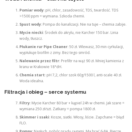
Pomiar wody
: pH, chlor, zasadowość, TDS, twardość. TDS
>1500 ppm = wymiana. Szkoda chemii.
Spust wody
: Pompa do kanalizacji. Nie na tuje – chemia zabije.
Mycie niecki
: Środek do akrylu, nie Karcher 150 bar. Linia
wody, tłuszcz.
Płukanie rur Pipe Cleaner
: 50 zł. Wlewasz, 30 min cyrkulacji,
wypłukuje biofilm z zimy. Bez tego smród.
Nalewanie przez filtr
: Prefiltr na wąż 90 zł. Mniej kamienia z
kranu w Krakowie 18°dH.
Chemia start
: pH 7,2, chlor szok 60g/1500 l, anti-scale 40 zł.
Woda idealna.
Filtracja i obieg – serce systemu
Filtry
: Mycie Karcher 80 bar + kąpiel 24h w chemii. Jak szare =
wymiana 250 zł/szt. Zatkany = pompa 1800 zł.
Skimmer i ssaki
: Kosze, siatki. Włosy, liście. Zapchane = błąd
FLO.
Pompy
: Nasłuch, pobór prądu cęgami. Ma brać 6-8A. Bierze