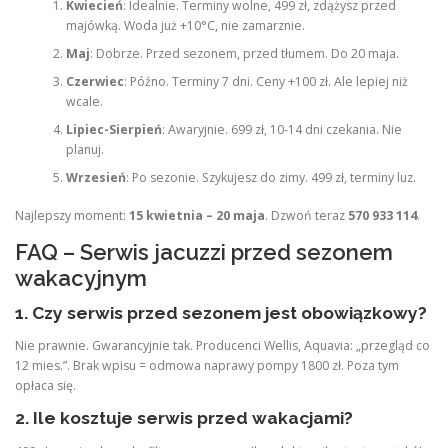
Kwiecień
: Idealnie. Terminy wolne, 499 zł, zdążysz przed
majówką. Woda już +10°C, nie zamarznie.
Maj
: Dobrze. Przed sezonem, przed tłumem. Do 20 maja.
Czerwiec
: Późno. Terminy 7 dni. Ceny +100 zł. Ale lepiej niż
wcale.
Lipiec-Sierpień
: Awaryjnie. 699 zł, 10-14 dni czekania. Nie
planuj.
Wrzesień
: Po sezonie. Szykujesz do zimy. 499 zł, terminy luz.
Najlepszy moment:
15 kwietnia – 20 maja
. Dzwoń teraz
570 933 114
.
FAQ – Serwis jacuzzi przed sezonem
wakacyjnym
1. Czy serwis przed sezonem jest obowiązkowy?
Nie prawnie. Gwarancyjnie tak. Producenci Wellis, Aquavia: „przegląd co
12 mies.”. Brak wpisu = odmowa naprawy pompy 1800 zł. Poza tym
opłaca się.
2. Ile kosztuje serwis przed wakacjami?