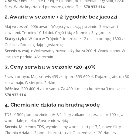
Z serwisem
: Płukanie rur Pipe Cleaner, odkamienianie grzałki, czyste
filtry. Woda kryształ od pierwszego dnia. Tel.
570 933 114
.
2. Awarie w sezonie = 2 tygodnie bez jacuzzi
Maj-wrzesień: 90% awarii. Wszyscy włączają po zimie. Serwisanci
zawaleni. Terminy 10-14 dni. Części idą z Niemiec 3 tygodnie.
Statystyka
: W lipcu w Trójmieście czekasz 12 dni na pompę 1800 zł.
Goście z Booking dają 1 gwiazdkę.
Serwis w maju
: Wykrywamy zużyte łożyska za 200 zł. Wymieniamy. W
lipcu nie padnie. 48h termin.
3. Ceny serwisu w sezonie +20-40%
Prawo popytu. Maj: serwis 499 zł. Lipiec: 599-699 zł. Dojazd gratis do 30
km w maju. W sierpniu 2 zł/km.
Różnica
: 200-400 zł za to samo. Za 400 zł masz chemię na 3 miesiące.
570 933 114
.
4. Chemia nie działa na brudną wodę
TDS >1500 ppm po zimie, pH 8,2, filtry zatkane. Lejesz chlor 100 zł, a
woda dalej mleko. Goście nie wejdą.
Serwis
: Mierzymy TDS, wymieniamy wodę, start pH 7,2, nowe filtry.
Chemia działa. 1-3 ppm chloru starcza. Oszczędzasz 120 zł/mies.