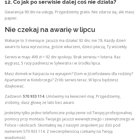
12. Co jak po serwisie dalej coś nie działa?
Gwarancja 90 dni na usługę. Przyjedziemy gratis. Nie zdarza się, ale masz
papier.
Nie czekaj na awarię w lipcu
Wakacje to 3 miesiące. Jacuzzi ma działać 92 dni, nie 78. Każdy dzień
awarii to kasa wyrzucona, goście wkurzeni, dzieci płaczą, Ty wściekły.
Serwis w maju 499 zł = 92 dni spokoju. Brak serwisu = loteria. Raz
wygrasz, 5 razy padniesz w Sylwestra i w środku lipca.
Masz domek w Karpaczu na wynajem? Dom w Józefosławiu dla rodziny?
Apartament w Kołobrzegu? Zrób serwis teraz. W lipcu będziesz
dziękować.
Zadzwoń
570 933 114
. Umówimy na kwiecień-maj. Przyjedziemy,
zrobimy, dasz głowę że lato bez awarii.
Jesteśmy tylko jedno telefoniczne połączenie od Twojej profesjonalnej
pomocy przy montażu Twojego jacuzzi wewnętrznego i zewnętrznego w
Polsce i okolicach. Skontaktuj się z naszym zespołem już dziś pod
numerem 570 933 114. Z niecierpliwością czekamy na Twoją
wiadomość.