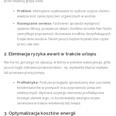
przez większą grupę osób.
Problem:
Intensywne użytkowanie to szybsze zużycie chemii i
większa ilość zanieczyszczeń organicznych w wodzie.
Rozwiązanie serwisu:
Fachowiec sprawdzi wydajność
systemu filtracji, przepłucze układ z biofilmu (środek
Pipe Flush
) i
zweryfikuje poprawność dozowania środków dezynfekujących.
Dzięki temu woda w Twoim jacuzzi będzie krystalicznie czysta
przez całe lato.
2. Eliminacja ryzyka awarii w trakcie urlopu
Nie ma nic gorszego niż sytuacja, w której w połowie wakacyjnego grilla
jacuzzi nagle odmawia posłuszeństwa – np. wyświetla błąd przepływu
lub przerywa pracę pompy.
Profilaktyka:
Podczas przeglądu sprawdzamy stan uszczelek,
kondensatorów w pompach oraz poprawność połączeń
elektrycznych. Wymiana zużytego elementu profilaktycznie
kosztuje ułamek tego, co kosztowałaby awaryjna wizyta
serwisowa w trakcie weekendu lub święta.
3. Optymalizacja kosztów energii