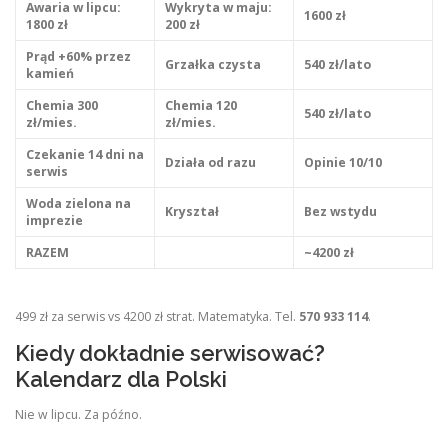
Awaria w lipcu:
Wykryta w maju:
1600 zł
1800 zł
200 zł
Prąd +60% przez
Grzałka czysta
540 zł/lato
kamień
Chemia 300
Chemia 120
540 zł/lato
zł/mies.
zł/mies.
Czekanie 14 dni na
Działa od razu
Opinie 10/10
serwis
Woda zielona na
Kryształ
Bez wstydu
imprezie
RAZEM
~4200 zł
499 zł za serwis vs 4200 zł strat. Matematyka. Tel.
570 933 114
.
Kiedy dokładnie serwisować?
Kalendarz dla Polski
Nie w lipcu. Za późno.