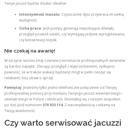
Twoje jacuzzi będzie działać idealnie:
Intensywność masażu:
Czyszczenie dysz przywraca im pełną
wydajność.
Cicha praca:
Jeśli pompy generują niepokojące dźwięki,
przegląd pozwoli ustalić, czy wymagają jedynie wyregulowania,
czy konserwacji łożysk.
Nie czekaj na awarię!
W szczycie sezonu (maj–czerwiec) terminarze profesjonalnych serwisów
są bardzo napięte. Zlecając przegląd z wyprzedzeniem, zyskujesz
pewność, że w trakcie wakacji będziesz mógł w pełni cieszyć się
relaksem, bez obaw o sprzęt.
Pamiętaj:
Jesteśmy tylko jedno telefoniczne połączenie od Twojej
profesjonalnej pomocy przy montażu Twojego jacuzzi wewnętrznego i
zewnętrznego w Polsce i okolicach. Skontaktuj się z naszym zespołem
już dziś pod numerem
570 933 114
. Z niecierpliwością czekamy na
Twoją wiadomość.
Czy warto serwisować jacuzzi