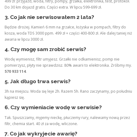
499 zł: przyjazd, woda, filtry, pompy, grzałka, elektronika, test, protokół.
Do 30 km dojazd gratis. Części extra. W lipcu 599-699 zł.
3. Co jak nie serwisowałem 2 lata?
Będzie drożej. Kamień 6 mm na grzałce, łożyska w pompach, filtry do
kosza, woda TDS 3000 ppm. 499 zł + części 400-800 zł. Ale dalej taniej niż
awaria w lipcu 3000 zł.
4. Czy mogę sam zrobić serwis?
Wodę wymienisz, filtr umyjesz. Grzałki nie odkamienisz, pomp nie
pomierzysz, płyty nie sprawdzisz. 80% awarii to elektronika. Zróbmy my.
570 933 114
.
5. Jak długo trwa serwis?
3h na miejscu. Woda się leje 2h. Razem 5h. Rano zaczynamy, po południu
kąpiesz się.
6. Czy wymieniacie wodę w serwisie?
Tak. Spuszczamy, myjemy nieckę, płuczemy rury, nalewamy nową przez
filtr, chemia start. 40 zł za wodę, wliczone.
7. Co jak wykryjecie awarię?