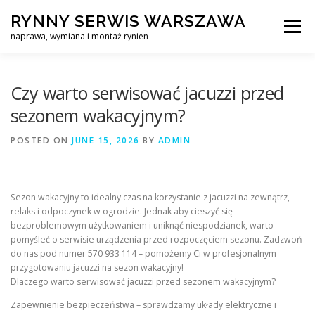
Skip
RYNNY SERWIS WARSZAWA
to
Menu
content
naprawa, wymiana i montaż rynien
CZYSZCZENIE PROFESJONALNA NAPRAWA, WYMIANA I MO
Czy warto serwisować jacuzzi przed
sezonem wakacyjnym?
CENNIK
SERWIS RYNNY WARSZAWA
KONTAKT
POSTED ON
JUNE 15, 2026
BY
ADMIN
Sezon wakacyjny to idealny czas na korzystanie z jacuzzi na zewnątrz,
relaks i odpoczynek w ogrodzie. Jednak aby cieszyć się
bezproblemowym użytkowaniem i uniknąć niespodzianek, warto
pomyśleć o serwisie urządzenia przed rozpoczęciem sezonu. Zadzwoń
do nas pod numer 570 933 114 – pomożemy Ci w profesjonalnym
przygotowaniu jacuzzi na sezon wakacyjny!
Dlaczego warto serwisować jacuzzi przed sezonem wakacyjnym?
Zapewnienie bezpieczeństwa – sprawdzamy układy elektryczne i