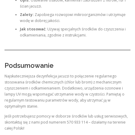
Opis:
Usuwanie osadów, kamienia i zabrudzeń z filtrów, rur i
ścian jacuzzi.
Zalety:
Zapobiega rozwojowi mikroorganizmów i utrzymuje
wodę w dobrej jakości.
Jak stosować:
Używaj specjalnych środków do czyszczenia i
odkamieniania, zgodnie z instrukcjami.
Podsumowanie
Najskuteczniejsza dezynfekcja jacuzzi to połączenie regularnego
stosowania środków chemicznych (chlor lub brom) z mechanicznym
czyszczeniem i odkamienianiem. Dodatkowo, urządzenia ozonowe i
lampy UV mogą wspomagać utrzymanie wody w czystości. Pamiętaj o
regularnym testowaniu parametrów wody, aby utrzymać ją w
optymalnym stanie.
Jeśli potrzebujesz pomocy w doborze środków lub usług serwisowych,
skontaktuj się z nami pod numerem 570 933 114 – działamy na terenie
całej Polski!