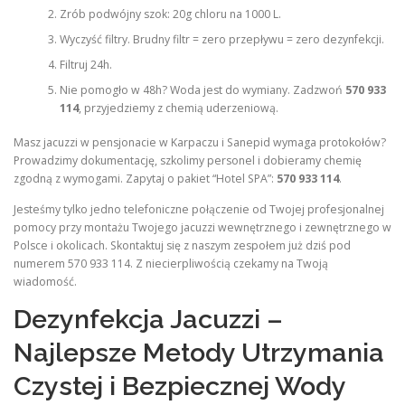
Zrób podwójny szok: 20g chloru na 1000 L.
Wyczyść filtry. Brudny filtr = zero przepływu = zero dezynfekcji.
Filtruj 24h.
Nie pomogło w 48h? Woda jest do wymiany. Zadzwoń
570 933
114
, przyjedziemy z chemią uderzeniową.
Masz jacuzzi w pensjonacie w Karpaczu i Sanepid wymaga protokołów?
Prowadzimy dokumentację, szkolimy personel i dobieramy chemię
zgodną z wymogami. Zapytaj o pakiet “Hotel SPA”:
570 933 114
.
Jesteśmy tylko jedno telefoniczne połączenie od Twojej profesjonalnej
pomocy przy montażu Twojego jacuzzi wewnętrznego i zewnętrznego w
Polsce i okolicach. Skontaktuj się z naszym zespołem już dziś pod
numerem 570 933 114. Z niecierpliwością czekamy na Twoją
wiadomość.
Dezynfekcja Jacuzzi –
Najlepsze Metody Utrzymania
Czystej i Bezpiecznej Wody