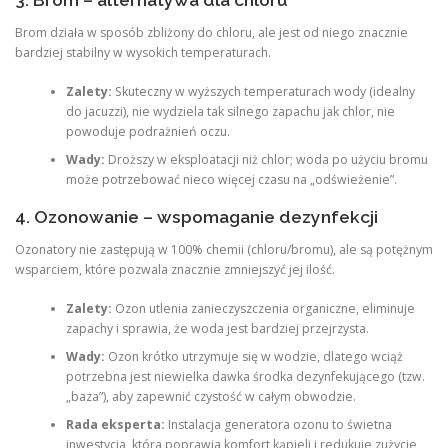
3. Brom – alternatywa dla chloru
Brom działa w sposób zbliżony do chloru, ale jest od niego znacznie
bardziej stabilny w wysokich temperaturach.
Zalety:
Skuteczny w wyższych temperaturach wody (idealny
do jacuzzi), nie wydziela tak silnego zapachu jak chlor, nie
powoduje podrażnień oczu.
Wady:
Droższy w eksploatacji niż chlor; woda po użyciu bromu
może potrzebować nieco więcej czasu na „odświeżenie”.
4. Ozonowanie – wspomaganie dezynfekcji
Ozonatory nie zastępują w 100% chemii (chloru/bromu), ale są potężnym
wsparciem, które pozwala znacznie zmniejszyć jej ilość.
Zalety:
Ozon utlenia zanieczyszczenia organiczne, eliminuje
zapachy i sprawia, że woda jest bardziej przejrzysta.
Wady:
Ozon krótko utrzymuje się w wodzie, dlatego wciąż
potrzebna jest niewielka dawka środka dezynfekującego (tzw.
„baza”), aby zapewnić czystość w całym obwodzie.
Rada eksperta:
Instalacja generatora ozonu to świetna
inwestycja, która poprawia komfort kąpieli i redukuje zużycie