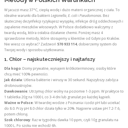
W jacuzzi masz 37°C, ciepłą wodę i dużo materii organicznej z ciała. To
idealne warunki dla bakterii
Legionella
,
E. coli
i
Pseudomonas
. Bez
skutecznej dezynfekcji ryzykujesz wysypkę, infekcje dróg oddechowych i
zapalenie mieszków włosowych. W Polsce dodatkowo walczymy z
twardą wodą, która osłabia działanie chemii. Poniżej masz 4
sprawdzone metody, które stosujemy u klientów od Gdyni po Kraków.
Nie wiesz co wybrać? Zadzwoń
570 933 114
, dobierzemy system do
Twojej wody i sposobu użytkowania.
1. Chlor – najskuteczniejszy i najtańszy
Dla kogo
: Domy prywatne, wynajem krótkoterminowy, osoby które
chcą mieć 100% pewności.
Jak działa
: Utlenia bakterie i wirusy w 30 sekund. Najszybszy zabójca
drobnoustrojów.
Dawkowanie
: Utrzymuj chlor wolny na poziomie 1-3 ppm. W praktyce to
1 tabletka 20g na 1000 L co 3-4 dni lub granulat po każdej kąpieli.
Ważne w Polsce
: W twardej wodzie z Poznania i Łodzi pH lubi uciekać
do 8.0. Przy pH 8.0 chlor działa tylko w 20%. Najpierw ustaw pH 7.2-7.6,
potem chloruj.
Szok chlorowy
: Raz w tygodniu dawka 10 ppm, czyli 10g granulatu na
1000 L. Po szoku nie wchodź 6h.