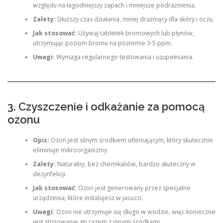
względu na łagodniejszy zapach i mniejsze podrażnienia.
Zalety:
Dłuższy czas działania, mniej drażniący dla skóry i oczu.
Jak stosować:
Używaj tabletek bromowych lub płynów,
utrzymując poziom bromu na poziomie 3-5 ppm.
Uwagi:
Wymaga regularnego testowania i uzupełniania.
3. Czyszczenie i odkażanie za pomocą
ozonu
Opis:
Ozon jest silnym środkiem utleniającym, który skutecznie
eliminuje mikroorganizmy.
Zalety:
Naturalny, bez chemikaliów, bardzo skuteczny w
dezynfekcji.
Jak stosować:
Ozon jest generowany przez specjalne
urządzenia, które instalujesz w jacuzzi.
Uwagi:
Ozon nie utrzymuje się długo w wodzie, więc konieczne
jest stosowanie go razem z innymi środkami.