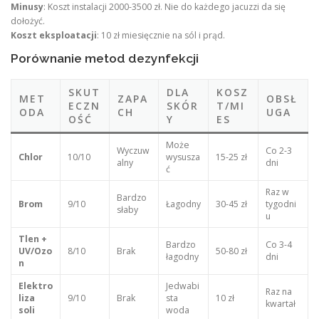
Minusy
: Koszt instalacji 2000-3500 zł. Nie do każdego jacuzzi da się
dołożyć.
Koszt eksploatacji
: 10 zł miesięcznie na sól i prąd.
Porównanie metod dezynfekcji
SKUT
DLA
KOSZ
MET
ZAPA
OBSŁ
ECZN
SKÓR
T/MI
ODA
CH
UGA
OŚĆ
Y
ES
Może
Wyczuw
Co 2-3
Chlor
10/10
wysusza
15-25 zł
alny
dni
ć
Raz w
Bardzo
Brom
9/10
Łagodny
30-45 zł
tygodni
słaby
u
Tlen +
Bardzo
Co 3-4
UV/Ozo
8/10
Brak
50-80 zł
łagodny
dni
n
Elektro
Jedwabi
Raz na
liza
9/10
Brak
sta
10 zł
kwartał
soli
woda