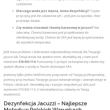
codziennie.
Dlaczego woda jest mętna, mimo dezynfekcji?
Często
przyczyną jest źle ustawione pH – jeśli jest za wysokie, chlor
przestaje działać.
Czy można stosować chemię basenową w jacuzzi?
Nie
zalecamy. Chemia basenowa jest projektowana do
chłodniejszej wody. Chemia do SPA jest lepiej przystosowana
do wysokich temperatur.
Jeśli masz problem z dobraniem odpowiedniej metody dla Twojego
jacuzzi lub Twoja woda nie spełnia norm, skontaktuj się z nami pod
numerem
570 933 114
. Pomożemy Ci przejść na bezpieczny i skuteczny
system dbania o wodę w Twoim domowym SPA.
Jesteśmy tylko jedno telefoniczne połączenie od Twojej profesjonalnej
pomocy przy montażu Twojego jacuzzi wewnętrznego i zewnętrznego w
Polsce i okolicach. Skontaktuj się z naszym zespołem już dziś pod
numerem 570 933 114. Z niecierpliwością czekamy na Twoją
wiadomość.
Dezynfekcja Jacuzzi – Najlepsze
Metody w Polskich Warunkach