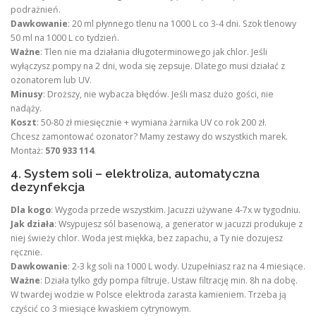
podrażnień.
Dawkowanie
: 20 ml płynnego tlenu na 1000 L co 3-4 dni. Szok tlenowy
50 ml na 1000 L co tydzień.
Ważne
: Tlen nie ma działania długoterminowego jak chlor. Jeśli
wyłączysz pompy na 2 dni, woda się zepsuje. Dlatego musi działać z
ozonatorem lub UV.
Minusy
: Droższy, nie wybacza błędów. Jeśli masz dużo gości, nie
nadąży.
Koszt
: 50-80 zł miesięcznie + wymiana żarnika UV co rok 200 zł.
Chcesz zamontować ozonator? Mamy zestawy do wszystkich marek.
Montaż:
570 933 114
.
4. System soli – elektroliza, automatyczna
dezynfekcja
Dla kogo
: Wygoda przede wszystkim. Jacuzzi używane 4-7x w tygodniu.
Jak działa
: Wsypujesz sól basenową, a generator w jacuzzi produkuje z
niej świeży chlor. Woda jest miękka, bez zapachu, a Ty nie dozujesz
ręcznie.
Dawkowanie
: 2-3 kg soli na 1000 L wody. Uzupełniasz raz na 4 miesiące.
Ważne
: Działa tylko gdy pompa filtruje. Ustaw filtrację min. 8h na dobę.
W twardej wodzie w Polsce elektroda zarasta kamieniem. Trzeba ją
czyścić co 3 miesiące kwaskiem cytrynowym.