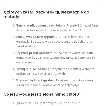
5 złotych zasad dezynfekcji, niezależnie od
metody
Najpierw pH, potem dezynfekcja
. Przy pH 8.2 nawet 5 ppm
chloru nie zabije bakterii. Zawsze celuj w 7.2-7.4.
Szokuj wodę raz w tygodniu
. Zabija chloraminy, pot i
kosmetyki. Bez szoku woda będzie śmierdzieć chlorem,
paradoksalnie.
Prysznic przed wejściem
. Jedna osoba wnosi tyle potu i
kremów co 50 L zanieczyszczeń. Bez prysznica zużyjesz 3x
więcej chemii.
Filtruj min. 6h na dobę
. Dezynfekcja nie działa w stojącej
wodzie. Zimą w Suwałkach ustaw 8h.
Mierz wodę 2x w tygodniu
. Paski kosztują 1 zł za sztukę.
Leżenie w zielonej wodzie kosztuje antybiotyk.
Co jeśli woda jest zielona mimo chloru?
Sprawdź pH. Jeśli jest powyżej 7.8, zjedź do 7.2.