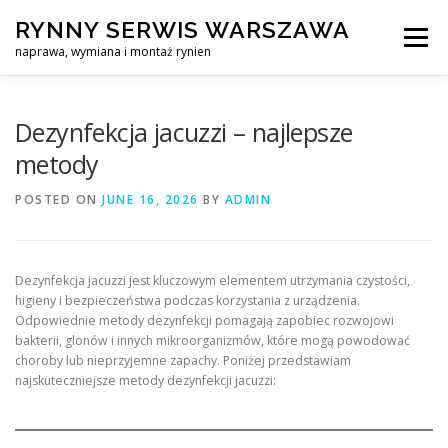
Skip
RYNNY SERWIS WARSZAWA
to
Menu
content
naprawa, wymiana i montaż rynien
CZYSZCZENIE PROFESJONALNA NAPRAWA, WYMIANA I MO
Dezynfekcja jacuzzi – najlepsze
metody
CENNIK
SERWIS RYNNY WARSZAWA
KONTAKT
POSTED ON
JUNE 16, 2026
BY
ADMIN
Dezynfekcja jacuzzi jest kluczowym elementem utrzymania czystości,
higieny i bezpieczeństwa podczas korzystania z urządzenia.
Odpowiednie metody dezynfekcji pomagają zapobiec rozwojowi
bakterii, glonów i innych mikroorganizmów, które mogą powodować
choroby lub nieprzyjemne zapachy. Poniżej przedstawiam
najskuteczniejsze metody dezynfekcji jacuzzi: