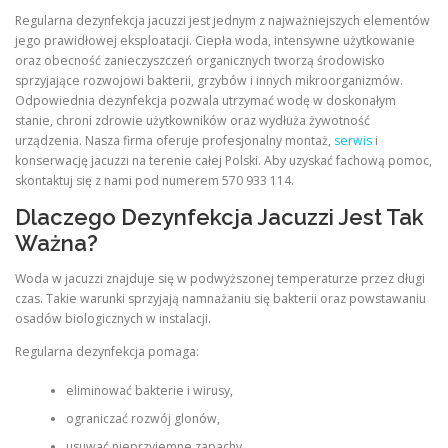
Regularna dezynfekcja jacuzzi jest jednym z najważniejszych elementów
jego prawidłowej eksploatacji. Ciepła woda, intensywne użytkowanie
oraz obecność zanieczyszczeń organicznych tworzą środowisko
sprzyjające rozwojowi bakterii, grzybów i innych mikroorganizmów.
Odpowiednia dezynfekcja pozwala utrzymać wodę w doskonałym
stanie, chroni zdrowie użytkowników oraz wydłuża żywotność
urządzenia. Nasza firma oferuje profesjonalny montaż,
serwis
i
konserwację jacuzzi na terenie całej Polski. Aby uzyskać fachową pomoc,
skontaktuj się z nami pod numerem 570 933 114.
Dlaczego Dezynfekcja Jacuzzi Jest Tak
Ważna?
Woda w jacuzzi znajduje się w podwyższonej temperaturze przez długi
czas. Takie warunki sprzyjają namnażaniu się bakterii oraz powstawaniu
osadów biologicznych w instalacji.
Regularna dezynfekcja pomaga:
eliminować bakterie i wirusy,
ograniczać rozwój glonów,
usuwać nieprzyjemne zapachy,