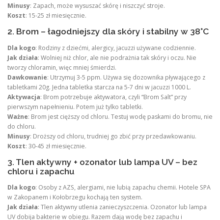
Minusy
: Zapach, może wysuszać skórę i niszczyć stroje.
Koszt
: 15-25 zł miesięcznie.
2. Brom – łagodniejszy dla skóry i stabilny w 38°C
Dla kogo
: Rodziny z dziećmi, alergicy, jacuzzi używane codziennie.
Jak działa
: Wolniej niż chlor, ale nie podrażnia tak skóry i oczu. Nie
tworzy chloramin, więc mniej śmierdzi.
Dawkowanie
: Utrzymuj 3-5 ppm. Używa się dozownika pływającego z
tabletkami 20g. Jedna tabletka starcza na 5-7 dni w jacuzzi 1000 L.
Aktywacja
: Brom potrzebuje aktywatora, czyli “Brom Salt” przy
pierwszym napełnieniu. Potem już tylko tabletki.
Ważne
: Brom jest cięższy od chloru. Testuj wodę paskami do bromu, nie
do chloru.
Minusy
: Droższy od chloru, trudniej go zbić przy przedawkowaniu.
Koszt
: 30-45 zł miesięcznie.
3. Tlen aktywny + ozonator lub lampa UV – bez
chloru i zapachu
Dla kogo
: Osoby z AZS, alergiami, nie lubią zapachu chemii. Hotele SPA
w Zakopanem i Kołobrzegu kochają ten system.
Jak działa
: Tlen aktywny utlenia zanieczyszczenia. Ozonator lub lampa
UV dobija bakterie w obiegu. Razem dają wodę bez zapachu i