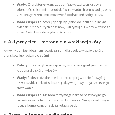
Wady:
Charakterystyczny zapach (zazwyczaj wynikający z
obecności chloramin – produktów rozkładu chloru w połączeniu
z zanieczyszczeniami), możliwość podrażnień skóry i oczu.
Rada eksperta:
Stosuj specjalny „chlor do jacuzzi” (o innym
składzie niż do dużych basenów). Utrzymuj pH wody w zakresie
7.0–7.4 – to klucz do wydajności chloru.
2. Aktywny tlen – metoda dla wrażliwej skóry
Aktywny tlen jest idealnym rozwiązaniem dla osób z wrażliwą skórą,
alergików lub rodzin z dziećmi.
Zalety:
Brak przykrego zapachu, woda po kąpieli jest bardzo
łagodna dla skóry i włosów.
Wady:
Słabsze działanie w bardzo ciepłej wodzie (powyżej
35°C), szybki rozkład substancji aktywnej – wymaga częstszego
dozowania.
Rada eksperta:
Metoda ta wymaga bardzo restrykcyjnego
przestrzegania harmonogramu dozowania. Nie sprawdzi się w
jacuzzi komercyjnych z dużą rotacją osób.