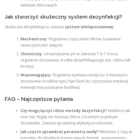
tabletek chlorowych.
Jak stworzyć skuteczny system dezynfekcji?
Skuteczna dezynfekcja to zawsze
system wielopoziomowy
:
Mechaniczny:
Regularne czyszczenie filtrów (usuwanie
zanieczyszczeń stałych).
Chemiczny:
Utrzymywanie pH w zakresie 7.0–7.4 oraz
regularne dozowanie środka dezynfekującego (np. chloru lub
bromu).
Wspomagający:
Regularna wymiana wody (co 3 miesiące) i
stosowanie środków typu
Pipe Flush
do czyszczenia instalacji
wewnętrznej (usuwanie biofilmu).
FAQ – Najczęstsze pytania
Czy mogę łączyć różne metody dezynfekcji?
Niektóre tak,
inne nie. Nigdy nie mieszaj chloru z bromem w jednym
dozowniku. Zawsze sprawdzaj etykiety producenta.
Jak często sprawdzać parametry wody?
Minimum 2 razy w
tygodniu. W obiektach komercyjnych (hotele, apartamenty) –