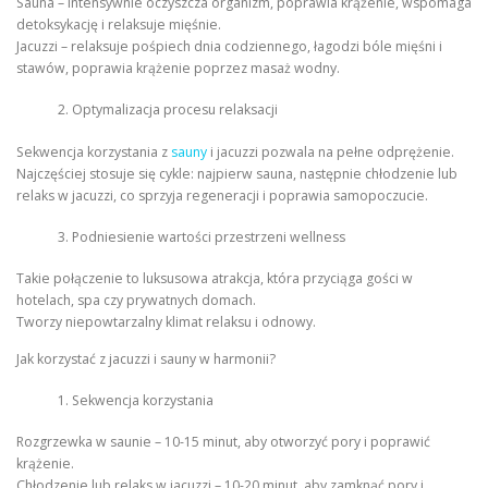
Sauna – intensywnie oczyszcza organizm, poprawia krążenie, wspomaga
detoksykację i relaksuje mięśnie.
Jacuzzi – relaksuje pośpiech dnia codziennego, łagodzi bóle mięśni i
stawów, poprawia krążenie poprzez masaż wodny.
Optymalizacja procesu relaksacji
Sekwencja korzystania z
sauny
i jacuzzi pozwala na pełne odprężenie.
Najczęściej stosuje się cykle: najpierw sauna, następnie chłodzenie lub
relaks w jacuzzi, co sprzyja regeneracji i poprawia samopoczucie.
Podniesienie wartości przestrzeni wellness
Takie połączenie to luksusowa atrakcja, która przyciąga gości w
hotelach, spa czy prywatnych domach.
Tworzy niepowtarzalny klimat relaksu i odnowy.
Jak korzystać z jacuzzi i sauny w harmonii?
Sekwencja korzystania
Rozgrzewka w saunie – 10-15 minut, aby otworzyć pory i poprawić
krążenie.
Chłodzenie lub relaks w jacuzzi – 10-20 minut, aby zamknąć pory i