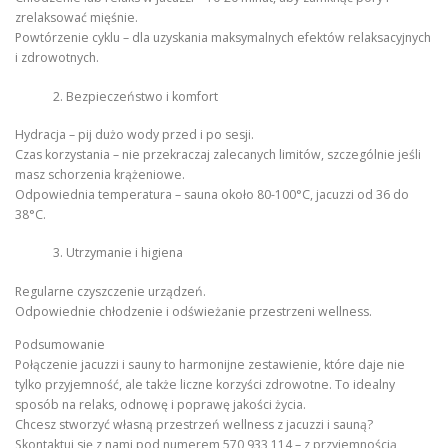
zrelaksować mięśnie.
Powtórzenie cyklu – dla uzyskania maksymalnych efektów relaksacyjnych
i zdrowotnych.
Bezpieczeństwo i komfort
Hydracja – pij dużo wody przed i po sesji.
Czas korzystania – nie przekraczaj zalecanych limitów, szczególnie jeśli
masz schorzenia krążeniowe.
Odpowiednia temperatura – sauna około 80-100°C, jacuzzi od 36 do
38°C.
Utrzymanie i higiena
Regularne czyszczenie urządzeń.
Odpowiednie chłodzenie i odświeżanie przestrzeni wellness.
Podsumowanie
Połączenie jacuzzi i sauny to harmonijne zestawienie, które daje nie
tylko przyjemność, ale także liczne korzyści zdrowotne. To idealny
sposób na relaks, odnowę i poprawę jakości życia.
Chcesz stworzyć własną przestrzeń wellness z jacuzzi i sauną?
Skontaktuj się z nami pod numerem 570 933 114 – z przyjemnością