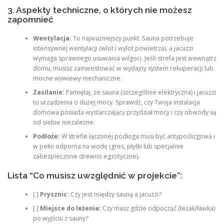
3. Aspekty techniczne, o których nie możesz
zapomnieć
Wentylacja:
To najważniejszy punkt. Sauna potrzebuje
intensywnej wentylacji (wlot i wylot powietrza), a jacuzzi
wymaga sprawnego usuwania wilgoci. Jeśli strefa jest wewnątrz
domu, musisz zainwestować w wydajny system rekuperacji lub
mocne wywiewy mechaniczne.
Zasilanie:
Pamiętaj, że sauna (szczególnie elektryczna) i jacuzzi
to urządzenia o dużej mocy. Sprawdź, czy Twoja instalacja
domowa posiada wystarczający przydział mocy i czy obwody są
od siebie niezależne.
Podłoże:
W strefie łączonej podłoga musi być antypoślizgowa i
w pełni odporna na wodę (gres, płytki lub specjalnie
zabezpieczone drewno egzotyczne).
Lista “Co musisz uwzględnić w projekcie”:
[ ]
Prysznic:
Czy jest między sauną a jacuzzi?
[ ]
Miejsce do leżenia:
Czy masz gdzie odpocząć (leżak/ławka)
po wyjściu z sauny?