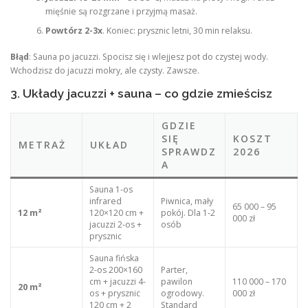
mięśnie są rozgrzane i przyjmą masaż.
Powtórz 2-3x
. Koniec: prysznic letni, 30 min relaksu.
Błąd
: Sauna po jacuzzi. Spocisz się i wlejjesz pot do czystej wody.
Wchodzisz do jacuzzi mokry, ale czysty. Zawsze.
3. Układy jacuzzi + sauna – co gdzie zmieścisz
GDZIE
SIĘ
KOSZT
METRAŻ
UKŁAD
SPRAWDZ
2026
A
Sauna 1-os
infrared
Piwnica, mały
65 000 – 95
12 m²
120×120 cm +
pokój. Dla 1-2
000 zł
jacuzzi 2-os +
osób
prysznic
Sauna fińska
2-os 200×160
Parter,
cm + jacuzzi 4-
pawilon
110 000 – 170
20 m²
os + prysznic
ogrodowy.
000 zł
120 cm + 2
Standard