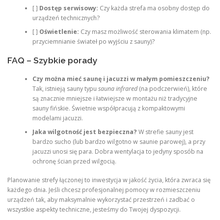
[ ]
Dostęp serwisowy:
Czy każda strefa ma osobny dostęp do
urządzeń technicznych?
[ ]
Oświetlenie:
Czy masz możliwość sterowania klimatem (np.
przyciemnianie świateł po wyjściu z sauny)?
FAQ – Szybkie porady
Czy można mieć saunę i jacuzzi w małym pomieszczeniu?
Tak, istnieją sauny typu
sauna infrared
(na podczerwień), które
są znacznie mniejsze i łatwiejsze w montażu niż tradycyjne
sauny fińskie. Świetnie współpracują z kompaktowymi
modelami jacuzzi.
Jaka wilgotność jest bezpieczna?
W strefie sauny jest
bardzo sucho (lub bardzo wilgotno w saunie parowej), a przy
jacuzzi unosi się para. Dobra wentylacja to jedyny sposób na
ochronę ścian przed wilgocią.
Planowanie strefy łączonej to inwestycja w jakość życia, która zwraca się
każdego dnia. Jeśli chcesz profesjonalnej pomocy w rozmieszczeniu
urządzeń tak, aby maksymalnie wykorzystać przestrzeń i zadbać o
wszystkie aspekty techniczne, jesteśmy do Twojej dyspozycji.