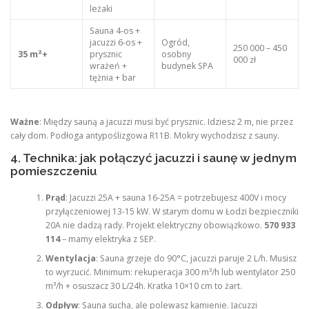
leżaki
Sauna 4-os +
jacuzzi 6-os +
Ogród,
250 000 – 450
35 m²+
prysznic
osobny
000 zł
wrażeń +
budynek SPA
tężnia + bar
Ważne
: Między sauną a jacuzzi musi być prysznic. Idziesz 2 m, nie przez
cały dom. Podłoga antypoślizgowa R11B. Mokry wychodzisz z sauny.
4. Technika: jak połączyć jacuzzi i saunę w jednym
pomieszczeniu
Prąd
: Jacuzzi 25A + sauna 16-25A = potrzebujesz 400V i mocy
przyłączeniowej 13-15 kW. W starym domu w Łodzi bezpieczniki
20A nie dadzą rady. Projekt elektryczny obowiązkowo.
570 933
114
– mamy elektryka z SEP.
Wentylacja
: Sauna grzeje do 90°C, jacuzzi paruje 2 L/h. Musisz
to wyrzucić. Minimum: rekuperacja 300 m³/h lub wentylator 250
m³/h + osuszacz 30 L/24h. Kratka 10×10 cm to żart.
Odpływ
: Sauna sucha, ale polewasz kamienie. Jacuzzi