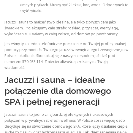
zimnych płytkach. Muszą być 2 leżaki, koc, woda. Odpoczynek to
część rytuału.
Jacuzzi i sauna to małżeństwo idealne, ale tylko z prysznicem jako
świadkiem. Projektujemy całe strefy: rozkład, przyłącza, wentylację,
wykończenie. Działamy w całej Polsce, od domów po penthouse’y.
Jesteśmy tylko jedno telefoniczne połączenie od Twojej profesjonalnej
pomocy przy montażu Twojego jacuzzi wewnętrznego i zewnętrznego w
Polsce i okolicach. Skontaktuj się z naszym zespołem już dziś pod
numerem 570 933 114. Z niecierpliwością czekamy na Twoją
wiadomość.
Jacuzzi i sauna – idealne
połączenie dla domowego
SPA i pełnej regeneracji
Jacuzzi i sauna to jedno z najbardziej efektywnych i luksusowych
połączeń w prywatnych strefach wellness. W Polsce coraz więcej osób
decyduje się na stworzenie domowego SPA, które łączy działanie ciepła
suchego z sauny oraz hydromasażu w jacuzzi. Taki duet zapewnia pełną