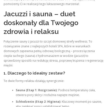
pomożemy Ci w realizacji tego luksusowego marzenia!
Jacuzzi i sauna – duet
doskonały dla Twojego
zdrowia i relaksu
Połączenie sauny z jacuzzi to szczyt domowej strefy wellness. To
rozwiązanie znane z najlepszych hoteli SPA, które w warunkach
domowych zapewnia pełną odnowę biologiczną – proces łączenia
ciepła suchego (sauna) z hydromasażem w wodzie (jacuzzi) to
sprawdzony sposób na redukcję stresu, poprawę krążenia i regenerację
mięśni.
1. Dlaczego to idealny zestaw?
Te dwie formy relaksu działają synergicznie:
Sauna (Etap 1: Rozgrzanie):
Podnosi temperaturę ciała,
otwiera pory skóry i rozluźnia napięte mięśnie.
Schłodzenie (Etap 2: Higiena):
Kluczowy moment po saunie,
aby zamknąć pory i ustabilizować tętno.