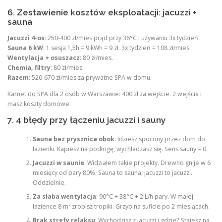
6. Zestawienie kosztów eksploatacji: jacuzzi +
sauna
Jacuzzi 4-os
: 250-400 zł/mies prąd przy 36°C i używaniu 3x tydzień.
Sauna 6 kW
: 1 sesja 1,5h = 9 kWh = 9 zł. 3x tydzień = 108 zł/mies.
Wentylacja + osuszacz
: 80 zł/mies.
Chemia, filtry
: 80 zł/mies.
Razem
: 520-670 zł/mies za prywatne SPA w domu.
Karnet do SPA dla 2 osób w Warszawie: 400 zł za wejście. 2 wejścia i
masz koszty domowe.
7. 4 błędy przy łączeniu jacuzzi i sauny
Sauna bez prysznica obok
: Idziesz spocony przez dom do
łazienki. Kapiesz na podłogę, wychładzasz się. Sens sauny = 0.
Jacuzzi w saunie
: Widziałem takie projekty. Drewno gnije w 6
miesięcy od pary 80%. Sauna to sauna, jacuzzi to jacuzzi.
Oddzielnie.
Za słaba wentylacja
: 90°C + 38°C + 2 L/h pary. W małej
łazience 8 m² zrobisz tropiki. Grzyb na suficie po 2 miesiącach.
Brak strefy relaksu
: Wychodzisz z jacuzzi i gdzie? Stajesz na