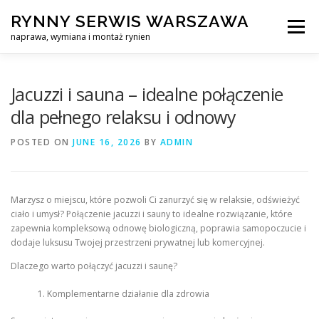
Skip
RYNNY SERWIS WARSZAWA
to
Menu
content
naprawa, wymiana i montaż rynien
CZYSZCZENIE PROFESJONALNA NAPRAWA, WYMIANA I MO
Jacuzzi i sauna – idealne połączenie
dla pełnego relaksu i odnowy
CENNIK
SERWIS RYNNY WARSZAWA
KONTAKT
POSTED ON
JUNE 16, 2026
BY
ADMIN
Marzysz o miejscu, które pozwoli Ci zanurzyć się w relaksie, odświeżyć
ciało i umysł? Połączenie jacuzzi i sauny to idealne rozwiązanie, które
zapewnia kompleksową odnowę biologiczną, poprawia samopoczucie i
dodaje luksusu Twojej przestrzeni prywatnej lub komercyjnej.
Dlaczego warto połączyć jacuzzi i saunę?
Komplementarne działanie dla zdrowia