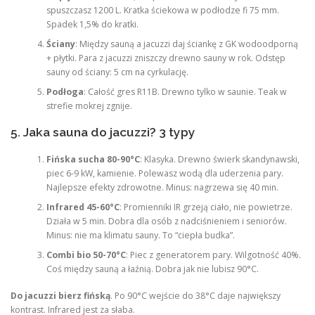
spuszczasz 1200 L. Kratka ściekowa w podłodze fi 75 mm.
Spadek 1,5% do kratki.
Ściany
: Między sauną a jacuzzi daj ściankę z GK wodoodporną
+ płytki. Para z jacuzzi zniszczy drewno sauny w rok. Odstęp
sauny od ściany: 5 cm na cyrkulację.
Podłoga
: Całość gres R11B. Drewno tylko w saunie. Teak w
strefie mokrej zgnije.
5. Jaka sauna do jacuzzi? 3 typy
Fińska sucha 80-90°C
: Klasyka. Drewno świerk skandynawski,
piec 6-9 kW, kamienie. Polewasz wodą dla uderzenia pary.
Najlepsze efekty zdrowotne. Minus: nagrzewa się 40 min.
Infrared 45-60°C
: Promienniki IR grzeją ciało, nie powietrze.
Działa w 5 min. Dobra dla osób z nadciśnieniem i seniorów.
Minus: nie ma klimatu sauny. To “ciepła budka”.
Combi bio 50-70°C
: Piec z generatorem pary. Wilgotność 40%.
Coś między sauną a łaźnią. Dobra jak nie lubisz 90°C.
Do jacuzzi bierz fińską
. Po 90°C wejście do 38°C daje największy
kontrast. Infrared jest za słaba.