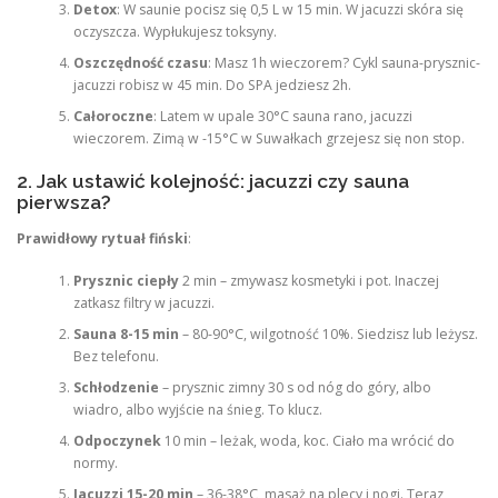
Detox
: W saunie pocisz się 0,5 L w 15 min. W jacuzzi skóra się
oczyszcza. Wypłukujesz toksyny.
Oszczędność czasu
: Masz 1h wieczorem? Cykl sauna-prysznic-
jacuzzi robisz w 45 min. Do SPA jedziesz 2h.
Całoroczne
: Latem w upale 30°C sauna rano, jacuzzi
wieczorem. Zimą w -15°C w Suwałkach grzejesz się non stop.
2. Jak ustawić kolejność: jacuzzi czy sauna
pierwsza?
Prawidłowy rytuał fiński
:
Prysznic ciepły
2 min – zmywasz kosmetyki i pot. Inaczej
zatkasz filtry w jacuzzi.
Sauna 8-15 min
– 80-90°C, wilgotność 10%. Siedzisz lub leżysz.
Bez telefonu.
Schłodzenie
– prysznic zimny 30 s od nóg do góry, albo
wiadro, albo wyjście na śnieg. To klucz.
Odpoczynek
10 min – leżak, woda, koc. Ciało ma wrócić do
normy.
Jacuzzi 15-20 min
– 36-38°C, masaż na plecy i nogi. Teraz