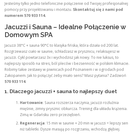
Jesteśmy tylko jedno telefoniczne połączenie od Twojej profesjonalnej
pomocy przy projektowaniu i montażu.
Skontaktuj się z nami pod
numerem 570 933 114.
Jacuzzi i Sauna – Idealne Połączenie w
Domowym SPA
Jacuzzi 38°C + sauna 90°C to klasyka fińska, która działa od 200 lat.
Rozgrzewasz ciało w saunie, schładzasz w prysznicu, relaksujesz w
jacuzzi. Cykl powtarzasz 3x i wychodzisz jak nowy. To nie luksus, to
najlepszy sposób na stres, ból pleców i bezsenność w polskim klimacie.
Robimy takie zestawy w piwnicach pod Poznaniem i w ogrodach pod
Zakopanem. Jak to połączyć żeby miało sens? Masz pytania? Zadzwoń
570 933 114
.
1. Dlaczego jacuzzi + sauna to najlepszy duet
Hartowanie
: Sauna rozszerza naczynia, jacuzzi rozluźnia
mięśnie, zimny prysznic obkurcza. Trening dla układu krążenia.
Zimą w Gdańsku zero przeziębień.
Regeneracja
: 15 min w saunie + 20 min w jacuzzi = lepszy sen
niż tabletki. Dysze masują po rozgrzaniu, wchodzą głębiej.