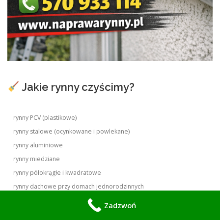
Jakie rynny czyścimy?
rynny PCV (plastikowe)
rynny stalowe (ocynkowane i powlekane)
rynny aluminiowe
rynny miedziane
rynny półokrągłe i kwadratowe
rynny dachowe przy domach jednorodzinnych
rynny w zabudowie szeregowej i bliźniaczej
Zadzwoń
rynny w budynkach wielorodzinnych (niskie bloki)