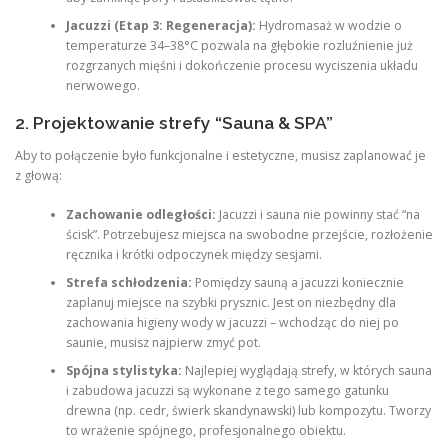
Jacuzzi (Etap 3: Regeneracja):
Hydromasaż w wodzie o
temperaturze 34–38°C pozwala na głębokie rozluźnienie już
rozgrzanych mięśni i dokończenie procesu wyciszenia układu
nerwowego.
2. Projektowanie strefy “Sauna & SPA”
Aby to połączenie było funkcjonalne i estetyczne, musisz zaplanować je
z głową:
Zachowanie odległości:
Jacuzzi i sauna nie powinny stać “na
ścisk”. Potrzebujesz miejsca na swobodne przejście, rozłożenie
ręcznika i krótki odpoczynek między sesjami.
Strefa schłodzenia:
Pomiędzy sauną a jacuzzi koniecznie
zaplanuj miejsce na szybki prysznic. Jest on niezbędny dla
zachowania higieny wody w jacuzzi – wchodząc do niej po
saunie, musisz najpierw zmyć pot.
Spójna stylistyka:
Najlepiej wyglądają strefy, w których sauna
i zabudowa jacuzzi są wykonane z tego samego gatunku
drewna (np. cedr, świerk skandynawski) lub kompozytu. Tworzy
to wrażenie spójnego, profesjonalnego obiektu.