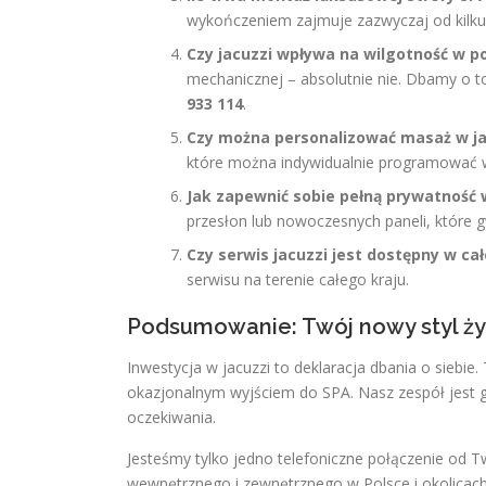
wykończeniem zajmuje zazwyczaj od kilku 
Czy jacuzzi wpływa na wilgotność w 
mechanicznej – absolutnie nie. Dbamy o t
933 114
.
Czy można personalizować masaż w ja
które można indywidualnie programować w
Jak zapewnić sobie pełną prywatność 
przesłon lub nowoczesnych paneli, które g
Czy serwis jacuzzi jest dostępny w cał
serwisu na terenie całego kraju.
Podsumowanie: Twój nowy styl ży
Inwestycja w jacuzzi to deklaracja dbania o siebie.
okazjonalnym wyjściem do SPA. Nasz zespół jest go
oczekiwania.
Jesteśmy tylko jedno telefoniczne połączenie od 
wewnętrznego i zewnętrznego w Polsce i okolicac