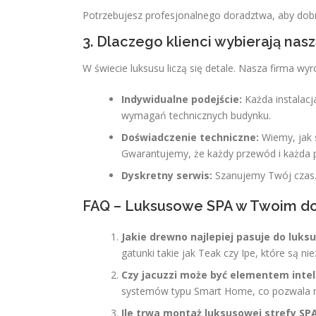
Potrzebujesz profesjonalnego doradztwa, aby dob
3. Dlaczego klienci wybierają nasz
W świecie luksusu liczą się detale. Nasza firma w
Indywidualne podejście:
Każda instalacj
wymagań technicznych budynku.
Doświadczenie techniczne:
Wiemy, jak 
Gwarantujemy, że każdy przewód i każda 
Dyskretny serwis:
Szanujemy Twój czas. 
FAQ – Luksusowe SPA w Twoim 
Jakie drewno najlepiej pasuje do luk
gatunki takie jak Teak czy Ipe, które są n
Czy jacuzzi może być elementem int
systemów typu Smart Home, co pozwala n
Ile trwa montaż luksusowej strefy SP