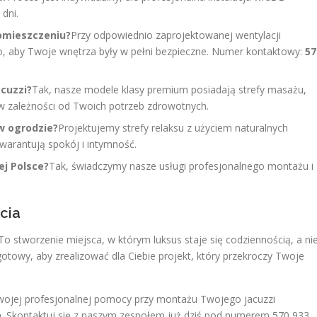
dni.
pomieszczeniu?
Przy odpowiednio zaprojektowanej wentylacji
o, aby Twoje wnętrza były w pełni bezpieczne. Numer kontaktowy:
57
cuzzi?
Tak, nasze modele klasy premium posiadają strefy masażu,
 zależności od Twoich potrzeb zdrowotnych.
w ogrodzie?
Projektujemy strefy relaksu z użyciem naturalnych
warantują spokój i intymność.
ej Polsce?
Tak, świadczymy nasze usługi profesjonalnego montażu i
cia
 To stworzenie miejsca, w którym luksus staje się codziennością, a ni
towy, aby zrealizować dla Ciebie projekt, który przekroczy Twoje
Twojej profesjonalnej pomocy przy montażu Twojego jacuzzi
h. Skontaktuj się z naszym zespołem już dziś pod numerem 570 933