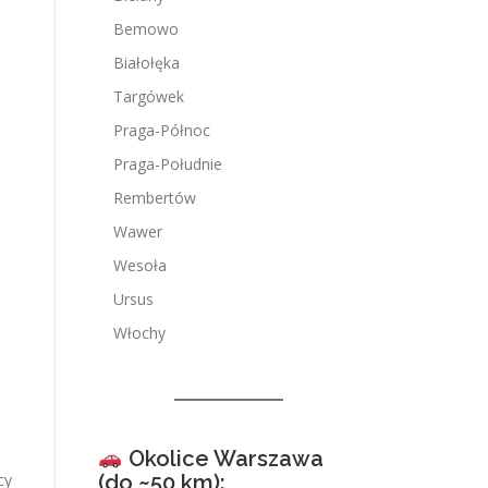
Bemowo
Białołęka
Targówek
Praga-Północ
Praga-Południe
Rembertów
Wawer
Wesoła
Ursus
Włochy
Okolice Warszawa
(do ~50 km):
cy