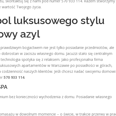
tu, skontaktuj się z nami pod numer 570 933 114. Razem stworzymy
ie wartość Twojego życia.
bol luksusowego stylu
owy azyl
j prawdziwym bogactwem nie jest tylko posiadanie przedmiotów, ale
dobrostan w zaciszu własnego domu. Jacuzzi stało się centralnym
j technologia spotyka się z relaksem. Jako profesjonalna firma
 od luksusowych apartamentów w Warszawie po posiadłości w górach,
a codzienność naszych klientów. Jeśli chcesz nadać swojemu domowi
er
570 933 114
.
SPA
emium bez konieczności wychodzenia z domu. Posiadanie własnego
omasażu w dowolnym momencie – o świcie, w trakcie przerwy w pra