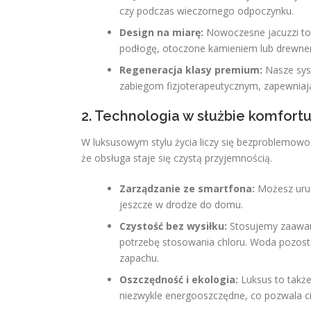
czy podczas wieczornego odpoczynku.
Design na miarę:
Nowoczesne jacuzzi to n
podłogę, otoczone kamieniem lub drewnem
Regeneracja klasy premium:
Nasze sys
zabiegom fizjoterapeutycznym, zapewniając
2. Technologia w służbie komfort
W luksusowym stylu życia liczy się bezproblemowość
że obsługa staje się czystą przyjemnością.
Zarządzanie ze smartfona:
Możesz uruc
jeszcze w drodze do domu.
Czystość bez wysiłku:
Stosujemy zaawan
potrzebę stosowania chloru. Woda pozostaj
zapachu.
Oszczędność i ekologia:
Luksus to takż
niezwykle energooszczędne, co pozwala c