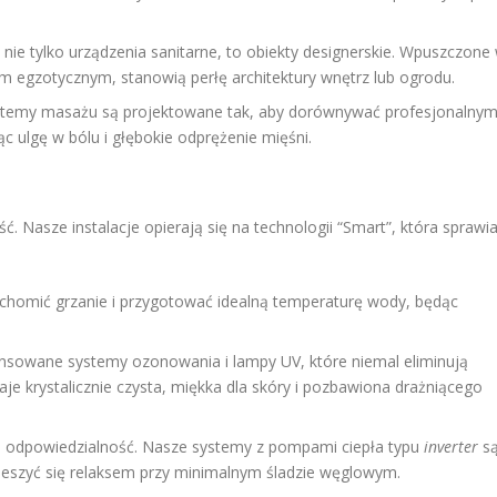
ie tylko urządzenia sanitarne, to obiekty designerskie. Wpuszczone
 egzotycznym, stanowią perłę architektury wnętrz lub ogrodu.
temy masażu są projektowane tak, aby dorównywać profesjonalny
 ulgę w bólu i głębokie odprężenie mięśni.
u
. Nasze instalacje opierają się na technologii “Smart”, która sprawia
homić grzanie i przygotować idealną temperaturę wody, będąc
sowane systemy ozonowania i lampy UV, które niemal eliminują
e krystalicznie czysta, miękka dla skóry i pozbawiona drażniącego
e odpowiedzialność. Nasze systemy z pompami ciepła typu
inverter
s
ieszyć się relaksem przy minimalnym śladzie węglowym.