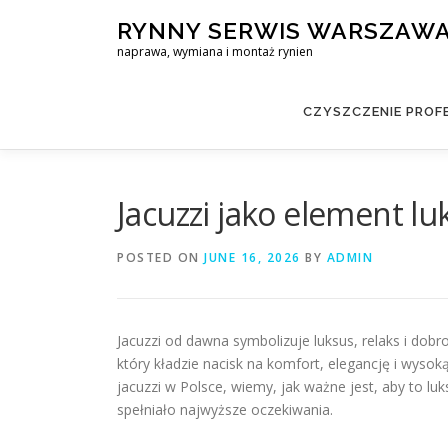
Skip
RYNNY SERWIS WARSZAW
to
naprawa, wymiana i montaż rynien
content
CZYSZCZENIE PROF
Jacuzzi jako element lu
POSTED ON
JUNE 16, 2026
BY
ADMIN
Jacuzzi od dawna symbolizuje luksus, relaks i dobros
który kładzie nacisk na komfort, elegancję i wysoką 
jacuzzi w Polsce, wiemy, jak ważne jest, aby to l
spełniało najwyższe oczekiwania.