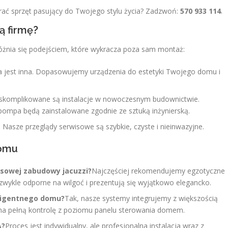
rać sprzęt pasujący do Twojego stylu życia? Zadzwoń:
570 933 114
.
ą firmę?
yróżnia się podejściem, które wykracza poza sam montaż:
a jest inna. Dopasowujemy urządzenia do estetyki Twojego domu i
skomplikowane są instalacje w nowoczesnym budownictwie.
pompa będą zainstalowane zgodnie ze sztuką inżynierską.
Nasze przeglądy serwisowe są szybkie, czyste i nieinwazyjne.
domu
susowej zabudowy jacuzzi?
Najczęściej rekomendujemy egzotyczne
iezwykle odporne na wilgoć i prezentują się wyjątkowo elegancko.
eligentnego domu?
Tak, nasze systemy integrujemy z większością
a pełną kontrolę z poziomu panelu sterowania domem.
A?
Proces jest indywidualny, ale profesjonalna instalacja wraz z