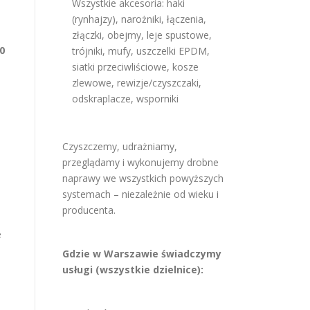
Wszystkie akcesoria: haki
(rynhajzy), narożniki, łączenia,
złączki, obejmy, leje spustowe,
0
trójniki, mufy, uszczelki EPDM,
siatki przeciwliściowe, kosze
zlewowe, rewizje/czyszczaki,
odskraplacze, wsporniki
Czyszczemy, udrażniamy,
przeglądamy i wykonujemy drobne
naprawy we wszystkich powyższych
systemach – niezależnie od wieku i
producenta.
e
Gdzie w Warszawie świadczymy
usługi (wszystkie dzielnice):