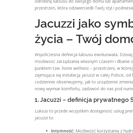
odrobinę luksusu do swojego domu lub apartamen
przestrzeń, która odzwierciedli Twój styl i podnies
Jacuzzi jako sym
życia – Twój dom
Współczesna definicja luksusu ewoluowała. Dzisia
możliwość zarządzania własnym czasem i dbanie o 
punktem tzw.
home wellness
– przestrzeni, w które
zajmująca się instalacją jacuzzi w całej Polsce,
codziennie obserwujemy, jak to urządzenie zmieni
nowy wymiar komfortu, zadzwoń do nas pod num
1. Jacuzzi – definicja prywatnego 
Luksus to przede wszystkim dostępność usług pr
jacuzzi to:
Intymność:
Możliwość korzystania z hydr