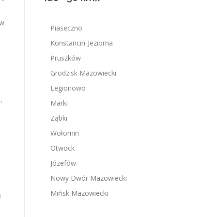
 w
Piaseczno
Konstancin-Jeziorna
m
Pruszków
Grodzisk Mazowiecki
Legionowo
,
Marki
Ząbki
Wołomin
Otwock
Józefów
Nowy Dwór Mazowiecki
Mińsk Mazowiecki
ą