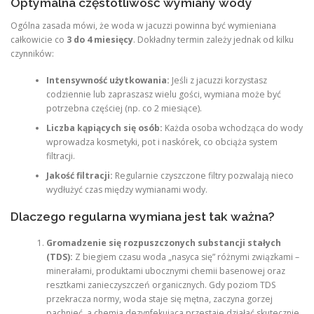
Optymalna częstotliwość wymiany wody
Ogólna zasada mówi, że woda w jacuzzi powinna być wymieniana
całkowicie co
3 do 4 miesięcy
. Dokładny termin zależy jednak od kilku
czynników:
Intensywność użytkowania:
Jeśli z jacuzzi korzystasz
codziennie lub zapraszasz wielu gości, wymiana może być
potrzebna częściej (np. co 2 miesiące).
Liczba kąpiących się osób:
Każda osoba wchodząca do wody
wprowadza kosmetyki, pot i naskórek, co obciąża system
filtracji.
Jakość filtracji:
Regularnie czyszczone filtry pozwalają nieco
wydłużyć czas między wymianami wody.
Dlaczego regularna wymiana jest tak ważna?
Gromadzenie się rozpuszczonych substancji stałych
(TDS):
Z biegiem czasu woda „nasyca się” różnymi związkami –
minerałami, produktami ubocznymi chemii basenowej oraz
resztkami zanieczyszczeń organicznych. Gdy poziom TDS
przekracza normy, woda staje się mętna, zaczyna gorzej
pachnieć, a chemia dezynfekująca przestaje działać skutecznie.