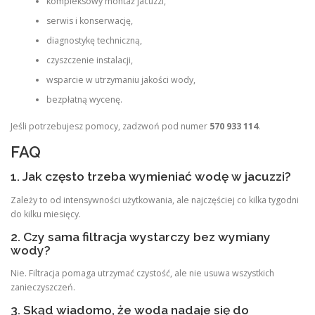
kompleksowy montaż jacuzzi,
serwis i konserwację,
diagnostykę techniczną,
czyszczenie instalacji,
wsparcie w utrzymaniu jakości wody,
bezpłatną wycenę.
Jeśli potrzebujesz pomocy, zadzwoń pod numer
570 933 114
.
FAQ
1. Jak często trzeba wymieniać wodę w jacuzzi?
Zależy to od intensywności użytkowania, ale najczęściej co kilka tygodni
do kilku miesięcy.
2. Czy sama filtracja wystarczy bez wymiany
wody?
Nie. Filtracja pomaga utrzymać czystość, ale nie usuwa wszystkich
zanieczyszczeń.
3. Skąd wiadomo, że woda nadaje się do