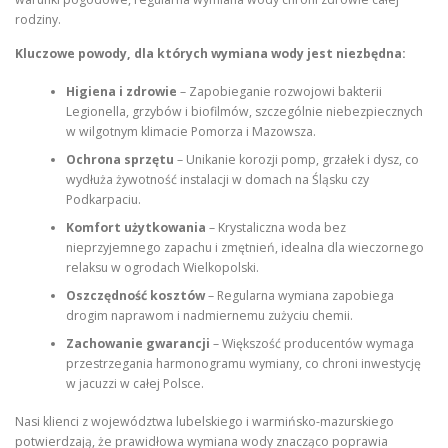
rodziny.
Kluczowe powody, dla których wymiana wody jest niezbędna:
Higiena i zdrowie
– Zapobieganie rozwojowi bakterii
Legionella, grzybów i biofilmów, szczególnie niebezpiecznych
w wilgotnym klimacie Pomorza i Mazowsza.
Ochrona sprzętu
– Unikanie korozji pomp, grzałek i dysz, co
wydłuża żywotność instalacji w domach na Śląsku czy
Podkarpaciu.
Komfort użytkowania
– Krystaliczna woda bez
nieprzyjemnego zapachu i zmętnień, idealna dla wieczornego
relaksu w ogrodach Wielkopolski.
Oszczędność kosztów
– Regularna wymiana zapobiega
drogim naprawom i nadmiernemu zużyciu chemii.
Zachowanie gwarancji
– Większość producentów wymaga
przestrzegania harmonogramu wymiany, co chroni inwestycję
w jacuzzi w całej Polsce.
Nasi klienci z województwa lubelskiego i warmińsko-mazurskiego
potwierdzają, że prawidłowa wymiana wody znacząco poprawia