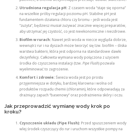
Utrudniona regulacja pH:
Z czasem woda “staje się oporna”
na wszelkie próby regulacji poziomu pH. Stabilne pH jest
fundamentem działania chloru czy bromu – jeśli woda jest
“zużyta”, będziesz musiał zużywać znacznie więcej preparatów,
aby utrzymać jej czystość, co jest nieekonomiczne i niezdrowe.
Biofilm w rurach:
Nawet jeśli woda w niecce wygląda dobrze,
wewnątrz rur i na dyszach może tworzyć się tzw. biofilm – śliska
warstwa bakterii, która jest odporna na standardowe dawki
dezynfekcji. Całkowita wymiana wody połączona z użyciem
środka do czyszczenia instalacji (tzw.
Pipe Flush
) pozwala
wyeliminować to zagrożenie.
Komfort i zdrowie:
Świeża woda jest po prostu
przyjemniejsza w dotyku, bardziej klarowna i wolna od
produktów rozpadu chemii (chloramin), które odpowiadają za
drażniący zapach “basenowy” oraz podrażnienia skóry i oczu.
Jak przeprowadzić wymianę wody krok po
kroku?
Czyszczenie układu (Pipe Flush):
Przed spuszczeniem wody
wlej środek czyszczący do rur i uruchom wszystkie pompy na