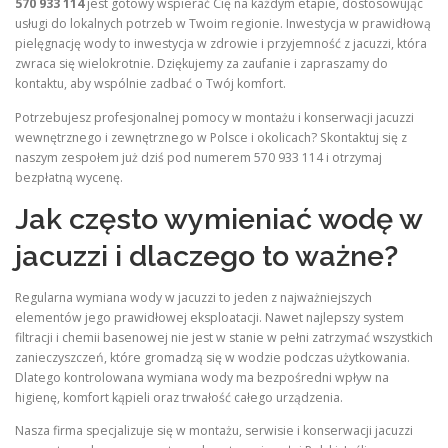
570 933 114
jest gotowy wspierać Cię na każdym etapie, dostosowując
usługi do lokalnych potrzeb w Twoim regionie. Inwestycja w prawidłową
pielęgnację wody to inwestycja w zdrowie i przyjemność z jacuzzi, która
zwraca się wielokrotnie. Dziękujemy za zaufanie i zapraszamy do
kontaktu, aby wspólnie zadbać o Twój komfort.
Potrzebujesz profesjonalnej pomocy w montażu i konserwacji jacuzzi
wewnętrznego i zewnętrznego w Polsce i okolicach? Skontaktuj się z
naszym zespołem już dziś pod numerem 570 933 114 i otrzymaj
bezpłatną wycenę.
Jak często wymieniać wodę w
jacuzzi i dlaczego to ważne?
Regularna wymiana wody w jacuzzi to jeden z najważniejszych
elementów jego prawidłowej eksploatacji. Nawet najlepszy system
filtracji i chemii basenowej nie jest w stanie w pełni zatrzymać wszystkich
zanieczyszczeń, które gromadzą się w wodzie podczas użytkowania.
Dlatego kontrolowana wymiana wody ma bezpośredni wpływ na
higienę, komfort kąpieli oraz trwałość całego urządzenia.
Nasza firma specjalizuje się w montażu, serwisie i konserwacji jacuzzi