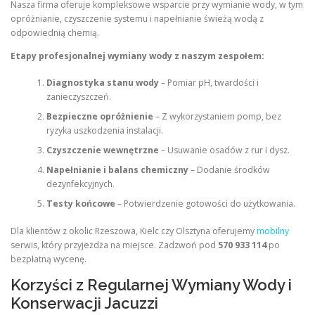
Nasza firma oferuje kompleksowe wsparcie przy wymianie wody, w tym
opróżnianie, czyszczenie systemu i napełnianie świeżą wodą z
odpowiednią chemią.
Etapy profesjonalnej wymiany wody z naszym zespołem:
Diagnostyka stanu wody
– Pomiar pH, twardości i
zanieczyszczeń.
Bezpieczne opróżnienie
– Z wykorzystaniem pomp, bez
ryzyka uszkodzenia instalacji.
Czyszczenie wewnętrzne
– Usuwanie osadów z rur i dysz.
Napełnianie i balans chemiczny
– Dodanie środków
dezynfekcyjnych.
Testy końcowe
– Potwierdzenie gotowości do użytkowania.
Dla klientów z okolic Rzeszowa, Kielc czy Olsztyna oferujemy
mobilny
serwis, który przyjeżdża na miejsce. Zadzwoń pod
570 933 114
po
bezpłatną wycenę.
Korzyści z Regularnej Wymiany Wody i
Konserwacji Jacuzzi