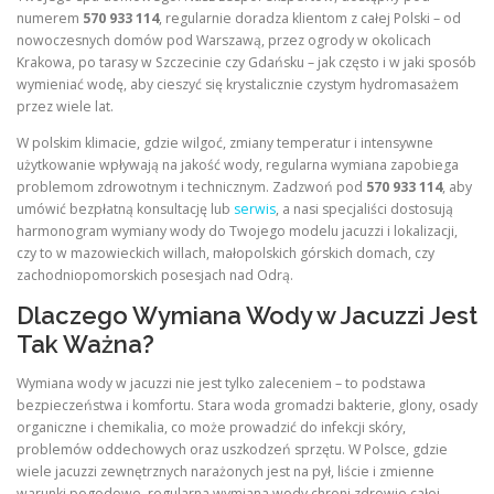
numerem
570 933 114
, regularnie doradza klientom z całej Polski – od
nowoczesnych domów pod Warszawą, przez ogrody w okolicach
Krakowa, po tarasy w Szczecinie czy Gdańsku – jak często i w jaki sposób
wymieniać wodę, aby cieszyć się krystalicznie czystym hydromasażem
przez wiele lat.
W polskim klimacie, gdzie wilgoć, zmiany temperatur i intensywne
użytkowanie wpływają na jakość wody, regularna wymiana zapobiega
problemom zdrowotnym i technicznym. Zadzwoń pod
570 933 114
, aby
umówić bezpłatną konsultację lub
serwis
, a nasi specjaliści dostosują
harmonogram wymiany wody do Twojego modelu jacuzzi i lokalizacji,
czy to w mazowieckich willach, małopolskich górskich domach, czy
zachodniopomorskich posesjach nad Odrą.
Dlaczego Wymiana Wody w Jacuzzi Jest
Tak Ważna?
Wymiana wody w jacuzzi nie jest tylko zaleceniem – to podstawa
bezpieczeństwa i komfortu. Stara woda gromadzi bakterie, glony, osady
organiczne i chemikalia, co może prowadzić do infekcji skóry,
problemów oddechowych oraz uszkodzeń sprzętu. W Polsce, gdzie
wiele jacuzzi zewnętrznych narażonych jest na pył, liście i zmienne
warunki pogodowe, regularna wymiana wody chroni zdrowie całej