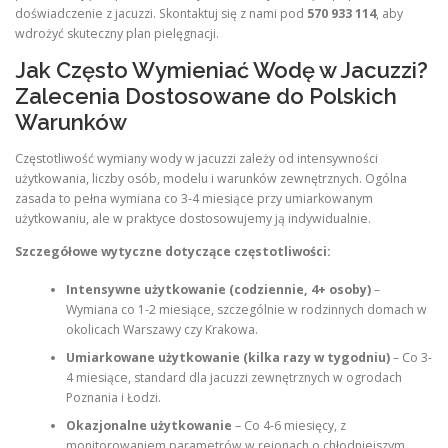
doświadczenie z jacuzzi. Skontaktuj się z nami pod
570 933 114
, aby
wdrożyć skuteczny plan pielęgnacji.
Jak Często Wymieniać Wodę w Jacuzzi?
Zalecenia Dostosowane do Polskich
Warunków
Częstotliwość wymiany wody w jacuzzi zależy od intensywności
użytkowania, liczby osób, modelu i warunków zewnętrznych. Ogólna
zasada to pełna wymiana co 3-4 miesiące przy umiarkowanym
użytkowaniu, ale w praktyce dostosowujemy ją indywidualnie.
Szczegółowe wytyczne dotyczące częstotliwości:
Intensywne użytkowanie (codziennie, 4+ osoby)
–
Wymiana co 1-2 miesiące, szczególnie w rodzinnych domach w
okolicach Warszawy czy Krakowa.
Umiarkowane użytkowanie (kilka razy w tygodniu)
– Co 3-
4 miesiące, standard dla jacuzzi zewnętrznych w ogrodach
Poznania i Łodzi.
Okazjonalne użytkowanie
– Co 4-6 miesięcy, z
monitorowaniem parametrów w rejonach o chłodniejszym