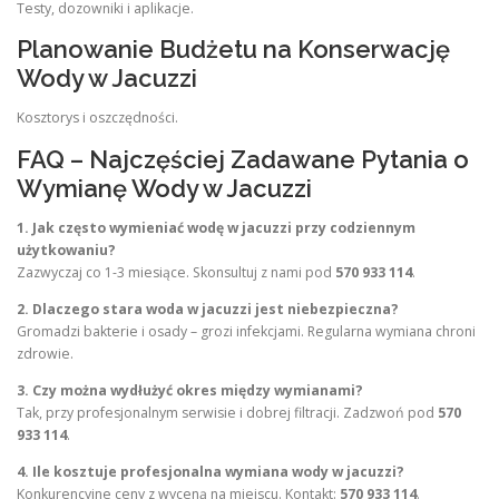
Testy, dozowniki i aplikacje.
Planowanie Budżetu na Konserwację
Wody w Jacuzzi
Kosztorys i oszczędności.
FAQ – Najczęściej Zadawane Pytania o
Wymianę Wody w Jacuzzi
1. Jak często wymieniać wodę w jacuzzi przy codziennym
użytkowaniu?
Zazwyczaj co 1-3 miesiące. Skonsultuj z nami pod
570 933 114
.
2. Dlaczego stara woda w jacuzzi jest niebezpieczna?
Gromadzi bakterie i osady – grozi infekcjami. Regularna wymiana chroni
zdrowie.
3. Czy można wydłużyć okres między wymianami?
Tak, przy profesjonalnym serwisie i dobrej filtracji. Zadzwoń pod
570
933 114
.
4. Ile kosztuje profesjonalna wymiana wody w jacuzzi?
Konkurencyjne ceny z wyceną na miejscu. Kontakt:
570 933 114
.