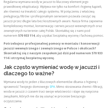
Regularna wymiana wody w jacuzzi to kluczowy element jego
prawidłowej eksploatacji. Wpływa nie tylko na komfort i higienę kąpieli,
ale również na trwałość całego systemu. W połączeniu z właściwą
pielęgnacją filtrów i profesjonalnym serwisem pozwala cieszyć się
jacuzzi przez długie lata bez kosztownych awarii. Nasza firma zapewnia
kompleksowy montaż, konserwację i serwis jacuzzi wewnętrznych oraz
zewnętrznych na terenie całej Polski. Skontaktuj się z nami pod
numerem
570 933 114
, aby uzyskać bezpłatną wycenę i fachową pomoc.
Potrzebujesz profesjonalnej pomocy w montażu i konserwacji
jacuzzi wewnętrznego i zewnętrznego w Polsce i okolicach?
Skontaktuj się z naszym zespołem już dziś pod numerem 570 933
114 i otrzymaj bezpłatną wycenę.
Jak często wymieniać wodę w jacuzzi i
dlaczego to ważne?
Wymiana wody to jeden z kluczowych elementów dbania o higienę i
sprawność Twojego domowego
SPA
. Mimo stosowania chemii i filtracji,
woda w jacuzzi z czasem traci swoje właściwości i staje się nasycona
związkami, których nie da się usunąć w procesie bieżącego
oczyszczania.