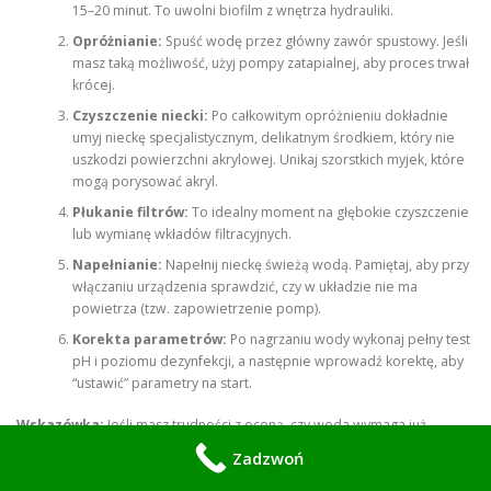
15–20 minut. To uwolni biofilm z wnętrza hydrauliki.
Opróżnianie:
Spuść wodę przez główny zawór spustowy. Jeśli
masz taką możliwość, użyj pompy zatapialnej, aby proces trwał
krócej.
Czyszczenie niecki:
Po całkowitym opróżnieniu dokładnie
umyj nieckę specjalistycznym, delikatnym środkiem, który nie
uszkodzi powierzchni akrylowej. Unikaj szorstkich myjek, które
mogą porysować akryl.
Płukanie filtrów:
To idealny moment na głębokie czyszczenie
lub wymianę wkładów filtracyjnych.
Napełnianie:
Napełnij nieckę świeżą wodą. Pamiętaj, aby przy
włączaniu urządzenia sprawdzić, czy w układzie nie ma
powietrza (tzw. zapowietrzenie pomp).
Korekta parametrów:
Po nagrzaniu wody wykonaj pełny test
pH i poziomu dezynfekcji, a następnie wprowadź korektę, aby
“ustawić” parametry na start.
Wskazówka:
Jeśli masz trudności z oceną, czy woda wymaga już
wymiany, sprawdź jej klarowność oraz “zapach” zaraz po wyjściu z
Zadzwoń
wanny. Jeśli po włączeniu dysz woda zaczyna się pienić, jest mętna lub
ma nieprzyjemny zapach – to wyraźny sygnał, że czas na jej wymianę.