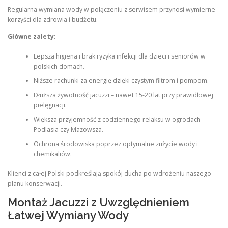
Regularna wymiana wody w połączeniu z serwisem przynosi wymierne
korzyści dla zdrowia i budżetu.
Główne zalety:
Lepsza higiena i brak ryzyka infekcji dla dzieci i seniorów w
polskich domach.
Niższe rachunki za energię dzięki czystym filtrom i pompom.
Dłuższa żywotność jacuzzi – nawet 15-20 lat przy prawidłowej
pielęgnacji.
Większa przyjemność z codziennego relaksu w ogrodach
Podlasia czy Mazowsza.
Ochrona środowiska poprzez optymalne zużycie wody i
chemikaliów.
Klienci z całej Polski podkreślają spokój ducha po wdrożeniu naszego
planu konserwacji.
Montaż Jacuzzi z Uwzględnieniem
Łatwej Wymiany Wody