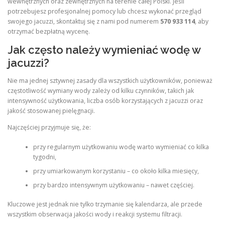
wewnętrznych oraz zewnętrznych na terenie całej Polski. Jeśli
potrzebujesz profesjonalnej pomocy lub chcesz wykonać przegląd
swojego jacuzzi, skontaktuj się z nami pod numerem
570 933 114
, aby
otrzymać bezpłatną wycenę.
Jak często należy wymieniać wodę w
jacuzzi?
Nie ma jednej sztywnej zasady dla wszystkich użytkowników, ponieważ
częstotliwość wymiany wody zależy od kilku czynników, takich jak
intensywność użytkowania, liczba osób korzystających z jacuzzi oraz
jakość stosowanej pielęgnacji.
Najczęściej przyjmuje się, że:
przy regularnym użytkowaniu wodę warto wymieniać co kilka
tygodni,
przy umiarkowanym korzystaniu – co około kilka miesięcy,
przy bardzo intensywnym użytkowaniu – nawet częściej.
Kluczowe jest jednak nie tylko trzymanie się kalendarza, ale przede
wszystkim obserwacja jakości wody i reakcji systemu filtracji.