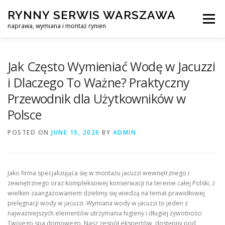
Skip
RYNNY SERWIS WARSZAWA
to
Menu
content
naprawa, wymiana i montaż rynien
CZYSZCZENIE PROFESJONALNA NAPRAWA, WYMIANA I MO
Jak Często Wymieniać Wodę w Jacuzzi
i Dlaczego To Ważne? Praktyczny
Przewodnik dla Użytkowników w
CENNIK
SERWIS RYNNY WARSZAWA
KONTAKT
Polsce
POSTED ON
JUNE 15, 2026
BY
ADMIN
Jako firma specjalizująca się w montażu jacuzzi wewnętrznego i
zewnętrznego oraz kompleksowej konserwacji na terenie całej Polski, z
wielkim zaangażowaniem dzielimy się wiedzą na temat prawidłowej
pielęgnacji wody w jacuzzi. Wymiana wody w jacuzzi to jeden z
najważniejszych elementów utrzymania higieny i długiej żywotności
Twojego spa domowego. Nasz zespół ekspertów, dostępny pod