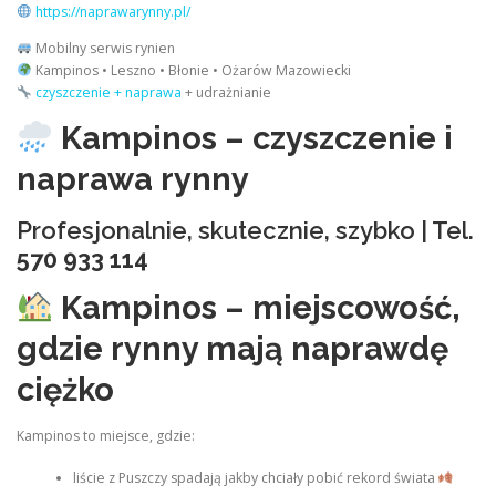
https://naprawarynny.pl/
Mobilny serwis rynien
Kampinos • Leszno • Błonie • Ożarów Mazowiecki
czyszczenie + naprawa
+ udrażnianie
Kampinos – czyszczenie i
naprawa rynny
Profesjonalnie, skutecznie, szybko | Tel.
570 933 114
Kampinos – miejscowość,
gdzie rynny mają naprawdę
ciężko
Kampinos to miejsce, gdzie:
liście z Puszczy spadają jakby chciały pobić rekord świata