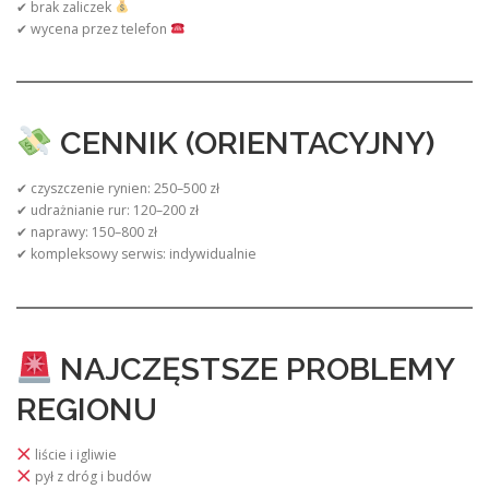
✔ brak zaliczek
✔ wycena przez telefon
CENNIK (ORIENTACYJNY)
✔ czyszczenie rynien: 250–500 zł
✔ udrażnianie rur: 120–200 zł
✔ naprawy: 150–800 zł
✔ kompleksowy serwis: indywidualnie
NAJCZĘSTSZE PROBLEMY
REGIONU
liście i igliwie
pył z dróg i budów