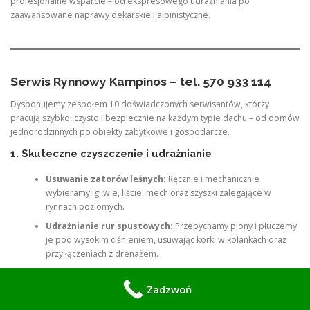
profesjonalne wsparcie – od ekspresowego udrażniania po
zaawansowane naprawy dekarskie i alpinistyczne.
Serwis Rynnowy Kampinos – tel. 570 933 114
Dysponujemy zespołem 10 doświadczonych serwisantów, którzy
pracują szybko, czysto i bezpiecznie na każdym typie dachu – od domów
jednorodzinnych po obiekty zabytkowe i gospodarcze.
1. Skuteczne czyszczenie i udrażnianie
Usuwanie zatorów leśnych:
Ręcznie i mechanicznie
wybieramy igliwie, liście, mech oraz szyszki zalegające w
rynnach poziomych.
Udrażnianie rur spustowych:
Przepychamy piony i płuczemy
je pod wysokim ciśnieniem, usuwając korki w kolankach oraz
przy łączeniach z drenażem.
Praca z odkurzaczem przemysłowym:
Wykorzystujemy
specjalistyczne odkurzacze do rynien, co pozwala nam
Zadzwoń
pracować bez zachlapania elewacji, okien czy zadbanych