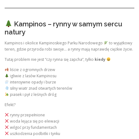
Kampinos – rynny w samym sercu
natury
Kampinos i okolice Kampinoskiego Parku Narodowego
to wyjątkowy
teren, gdzie przyroda robi swoje… a rynny mają naprawdę ciężkie życie.
Tutaj problem nie jest “czy rynna się zapcha”, tylko
kiedy
liście z ogromnych drzew
igliwie z lasów Kampinosu
intensywne opady i burze
silny wiatr znad otwartych terenów
piasek i pył z leśnych dróg
Efekt?
rynny przepełnione
woda lejąca się po elewacji
wilgoć przy fundamentach
uszkodzenia podbitki i tynku