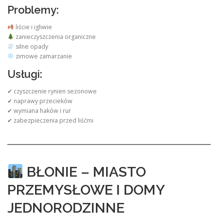
Problemy:
liście i igliwie
zanieczyszczenia organiczne
silne opady
zimowe zamarzanie
Usługi:
✔ czyszczenie rynien sezonowe
✔ naprawy przecieków
✔ wymiana haków i rur
✔ zabezpieczenia przed liśćmi
BŁONIE – MIASTO
PRZEMYSŁOWE I DOMY
JEDNORODZINNE