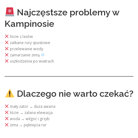
Najczęstsze problemy w
Kampinosie
liście z lasów
zatkane rury spustowe
przelewanie wody
zamarzanie zimą
uszkodzenia po wiatrach
Dlaczego nie warto czekać?
mały zator → duża awaria
liście → zalana elewacja
woda → wilgoć i grzyb
zima → pęknięcia rur