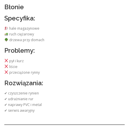
Błonie
Specyfika:
hale magazynowe
ruch ciężarowy
drzewa przy domach
Problemy:
pył i kurz
liście
przeciążone rynny
Rozwiązania:
✔ czyszczenie rynien
✔ udrażnianie rur
✔ naprawy PVC i metal
✔ serwis awaryjny