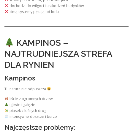
dochodzi do wilgoci i uszkodzeń budynków
zimą systemy pękają od lodu
KAMPINOS –
NAJTRUDNIEJSZA STREFA
DLA RYNIEN
Kampinos
Tu natura nie odpuszcza
liście z ogromnych drzew
igliwie i gałęzie
piasek z leśnych dróg
intensywne deszcze i burze
Najczęstsze problemy: