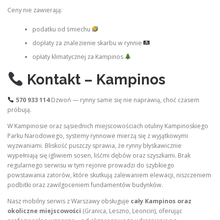
Ceny nie zawierają:
podatku od śmiechu
dopłaty za znalezienie skarbu w rynnie
opłaty klimatycznej za Kampinos
Kontakt – Kampinos
570 933 114
Dzwoń — rynny same się nie naprawią, choć czasem
próbują.
W Kampinosie oraz sąsiednich miejscowościach otuliny Kampinoskiego
Parku Narodowego, systemy rynnowe mierzą się z wyjątkowymi
wyzwaniami. Bliskość puszczy sprawia, że rynny błyskawicznie
wypełniają się igliwiem sosen, liśćmi dębów oraz szyszkami. Brak
regularnego serwisu w tym rejonie prowadzi do szybkiego
powstawania zatorów, które skutkują zalewaniem elewacji, niszczeniem
podbitki oraz zawilgoceniem fundamentów budynków.
Nasz mobilny serwis z Warszawy obsługuje
cały Kampinos oraz
okoliczne miejscowości
(Granica, Leszno, Leoncin), oferując