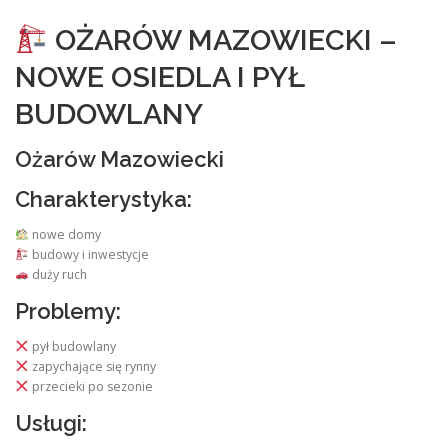
OŻARÓW MAZOWIECKI –
NOWE OSIEDLA I PYŁ
BUDOWLANY
Ożarów Mazowiecki
Charakterystyka:
nowe domy
budowy i inwestycje
duży ruch
Problemy:
pył budowlany
zapychające się rynny
przecieki po sezonie
Usługi: