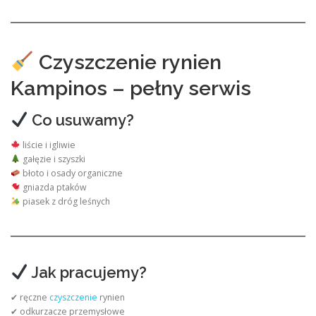
Czyszczenie rynien
Kampinos – pełny serwis
Co usuwamy?
liście i igliwie
gałęzie i szyszki
błoto i osady organiczne
gniazda ptaków
piasek z dróg leśnych
Jak pracujemy?
✔ ręczne
czyszczenie
rynien
✔ odkurzacze przemysłowe