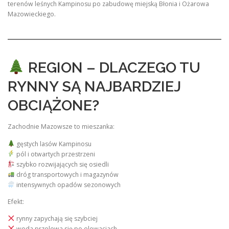
terenów leśnych Kampinosu po zabudowę miejską Błonia i Ożarowa
Mazowieckiego.
REGION – DLACZEGO TU
RYNNY SĄ NAJBARDZIEJ
OBCIĄŻONE?
Zachodnie Mazowsze to mieszanka:
gęstych lasów Kampinosu
pól i otwartych przestrzeni
szybko rozwijających się osiedli
dróg transportowych i magazynów
intensywnych opadów sezonowych
Efekt:
rynny zapychają się szybciej
woda przelewa się po elewacjach