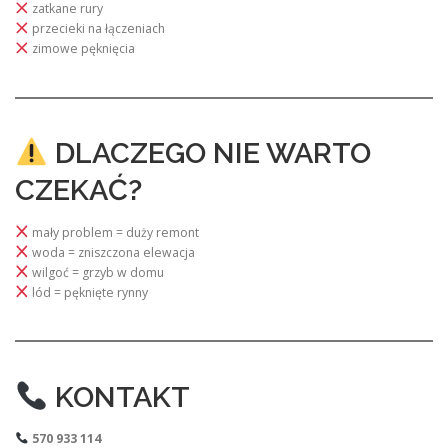
zatkane rury
przecieki na łączeniach
zimowe pęknięcia
DLACZEGO NIE WARTO
CZEKAĆ?
mały problem = duży remont
woda = zniszczona elewacja
wilgoć = grzyb w domu
lód = pęknięte rynny
KONTAKT
570 933 114