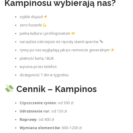
Kampinosu wybierają nas?
szybki dojazd
zero fuszerki
pełna kultura i profesjonalizm
narzędzia ostrzejsze niż riposty stand‑uperów
rynny po nas wyglądają jak po remoncie generalnym
płatność kartą / BLIK
wycena przez telefon
dostępność 7 dni w tygodniu
Cennik – Kampinos
Czyszczenie rynien:
od 300 zł
Udrożnienie rur:
od 150 zł
Naprawy:
od 400 zł
Wymiana elementów:
600–1200 zł