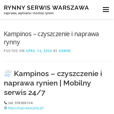
Skip
RYNNY SERWIS WARSZAWA
to
Menu
content
naprawa, wymiana i montaż rynien
CZYSZCZENIE PROFESJONALNA NAPRAWA, WYMIANA I MO
Kampinos – czyszczenie i naprawa
rynny
CENNIK
SERWIS RYNNY WARSZAWA
KONTAKT
POSTED ON
APRIL 14, 2026
BY
ADMIN
Kampinos – czyszczenie i
naprawa rynien | Mobilny
serwis 24/7
tel. 570 933 114
https://naprawarynny.pl/