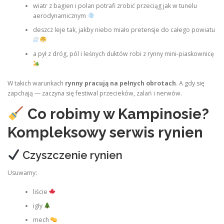
wiatr z bagien i polan potrafi zrobić przeciąg jak w tunelu
aerodynamicznym
deszcz leje tak, jakby niebo miało pretensje do całego powiatu
a pył z dróg, pól i leśnych duktów robi z rynny mini‑piaskownicę
W takich warunkach
rynny pracują na pełnych obrotach
. A gdy się
zapchają — zaczyna się festiwal przecieków, zalań i nerwów.
Co robimy w Kampinosie?
Kompleksowy serwis rynien
Czyszczenie rynien
Usuwamy:
liście
igły
mech