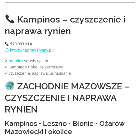
Kampinos – czyszczenie i
naprawa rynien
570 933 114
https://naprawarynny.pl/
✔
mobilny
serwis rynien
✔ Kampinos + okolice Warszawy
✔ czyszczenie, naprawa, udrażnianie
ZACHODNIE MAZOWSZE –
CZYSZCZENIE I NAPRAWA
RYNIEN
Kampinos • Leszno • Błonie • Ożarów
Mazowiecki i okolice