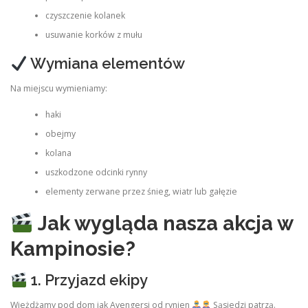
czyszczenie kolanek
usuwanie korków z mułu
Wymiana elementów
Na miejscu wymieniamy:
haki
obejmy
kolana
uszkodzone odcinki rynny
elementy zerwane przez śnieg, wiatr lub gałęzie
Jak wygląda nasza akcja w
Kampinosie?
1. Przyjazd ekipy
Wjeżdżamy pod dom jak Avengersi od rynien
Sąsiedzi patrzą.