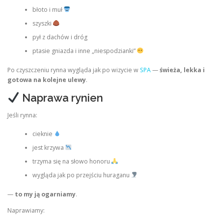
błoto i muł
szyszki
pył z dachów i dróg
ptasie gniazda i inne „niespodzianki”
Po czyszczeniu rynna wygląda jak po wizycie w
SPA
—
świeża, lekka i
gotowa na kolejne ulewy
.
Naprawa rynien
Jeśli rynna:
cieknie
jest krzywa
trzyma się na słowo honoru
wygląda jak po przejściu huraganu
—
to my ją ogarniamy
.
Naprawiamy: