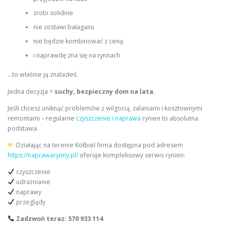
zrobi solidnie
nie zostawi bałaganu
nie będzie kombinować z ceną
i naprawdę zna się na rynnach
…to właśnie ją znalazłeś.
Jedna decyzja =
suchy, bezpieczny dom na lata
.
Jeśli chcesz uniknąć problemów z wilgocią, zalaniami i kosztownymi
remontami – regularne
czyszczenie i naprawa
rynien to absolutna
podstawa.
Działając na terenie Kołbiel firma dostępna pod adresem
https://naprawarynny.pl/
oferuje kompleksowy serwis rynien:
czyszczenie
udrażnianie
naprawy
przeglądy
Zadzwoń teraz: 570 933 114