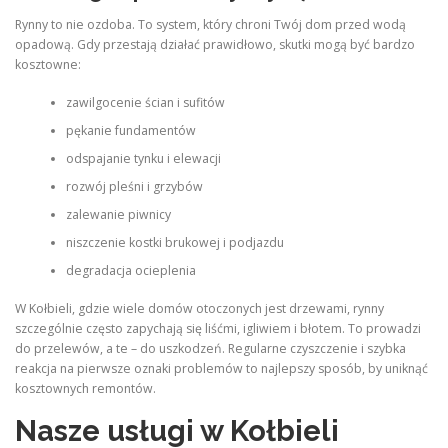
Rynny to nie ozdoba. To system, który chroni Twój dom przed wodą
opadową. Gdy przestają działać prawidłowo, skutki mogą być bardzo
kosztowne:
zawilgocenie ścian i sufitów
pękanie fundamentów
odspajanie tynku i elewacji
rozwój pleśni i grzybów
zalewanie piwnicy
niszczenie kostki brukowej i podjazdu
degradacja ocieplenia
W Kołbieli, gdzie wiele domów otoczonych jest drzewami, rynny
szczególnie często zapychają się liśćmi, igliwiem i błotem. To prowadzi
do przelewów, a te – do uszkodzeń. Regularne czyszczenie i szybka
reakcja na pierwsze oznaki problemów to najlepszy sposób, by uniknąć
kosztownych remontów.
Nasze usługi w Kołbieli