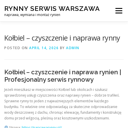
Skip
RYNNY SERWIS WARSZAWA
to
Menu
content
naprawa, wymiana i montaż rynien
CZYSZCZENIE PROFESJONALNA NAPRAWA, WYMIANA I MO
Kołbiel – czyszczenie i naprawa rynny
POSTED ON
APRIL 14, 2026
BY
ADMIN
CENNIK
SERWIS RYNNY WARSZAWA
KONTAKT
Kołbiel – czyszczenie i naprawa rynien |
Profesjonalny serwis rynnowy
Jeżeli mieszkasz w miejscowości Kołbiel lub okolicach i szukasz
sprawdzonej usługi czyszczenia oraz naprawy rynien – dobrze trafiłeś.
Sprawne rynny to jeden z najważniejszych elementów każdego
budynku. To właśnie one odpowiadają za skuteczne odprowadzanie
wody deszczowej z dachu, chroniąc elewację, fundamenty i konstrukcję
domu przed wilgocią, pleśnią oraz kosztownymi uszkodzeniami.
Strona:
https://naprawarynny.pl/