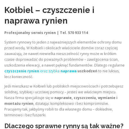
Kołbiel – czyszczenie i
naprawa rynien
Profesjonalny serwis rynien | Tel. 570 933 114
System rynnowy to jeden z najważniejszych elementów ochrony domu
przed wodą. W Kołbieli i okolicach właściciele domów coraz częściej
zauważają, że nawet niewielka nieszczelność rynny może w krótkim
czasie doprowadzić do poważnych problemów – zawilgocenia ścian,
uszkodzenia elewacji, a nawet pęknięć fundamentów. Dlatego regularne
czyszczenie rynien
oraz szybka
naprawa
uszkodzeń
to nie luksus,
lecz konieczność.
Jeśli mieszkasz w Kołbieli lub pobliskich miejscowościach i potrzebujesz
solidnej, szybkiej i uczciwej pomocy – jesteś we właściwym miejscu.
Nasza firma specjalizuje się w
naprawie, czyszczeniu, wymianie i
montażu rynien
, działając kompleksowo i bez kompromisów.
Pracujemy tak, jakbyśmy robili to dla własnego domu – dokładnie,
terminowo i bez fuszerki.
Dlaczego sprawne rynny są tak ważne?