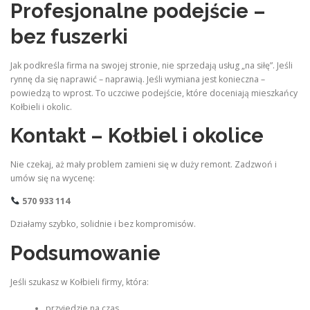
Profesjonalne podejście –
bez fuszerki
Jak podkreśla firma na swojej stronie, nie sprzedają usług „na siłę”. Jeśli
rynnę da się naprawić – naprawią. Jeśli wymiana jest konieczna –
powiedzą to wprost. To uczciwe podejście, które doceniają mieszkańcy
Kołbieli i okolic.
Kontakt – Kołbiel i okolice
Nie czekaj, aż mały problem zamieni się w duży remont. Zadzwoń i
umów się na wycenę:
570 933 114
Działamy szybko, solidnie i bez kompromisów.
Podsumowanie
Jeśli szukasz w Kołbieli firmy, która:
przyjedzie na czas