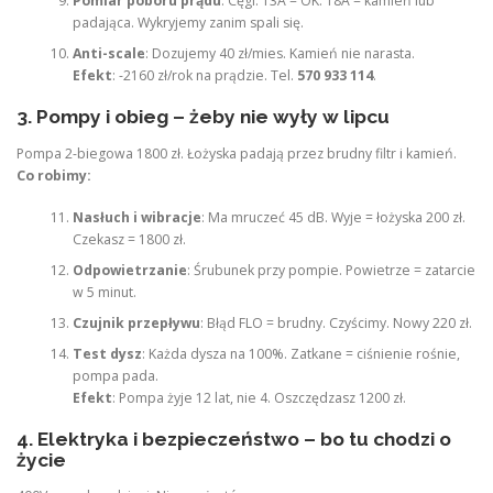
Pomiar poboru prądu
: Cęgi. 13A = OK. 18A = kamień lub
padająca. Wykryjemy zanim spali się.
Anti-scale
: Dozujemy 40 zł/mies. Kamień nie narasta.
Efekt
: -2160 zł/rok na prądzie. Tel.
570 933 114
.
3. Pompy i obieg – żeby nie wyły w lipcu
Pompa 2-biegowa 1800 zł. Łożyska padają przez brudny filtr i kamień.
Co robimy:
Nasłuch i wibracje
: Ma mruczeć 45 dB. Wyje = łożyska 200 zł.
Czekasz = 1800 zł.
Odpowietrzanie
: Śrubunek przy pompie. Powietrze = zatarcie
w 5 minut.
Czujnik przepływu
: Błąd FLO = brudny. Czyścimy. Nowy 220 zł.
Test dysz
: Każda dysza na 100%. Zatkane = ciśnienie rośnie,
pompa pada.
Efekt
: Pompa żyje 12 lat, nie 4. Oszczędzasz 1200 zł.
4. Elektryka i bezpieczeństwo – bo tu chodzi o
życie