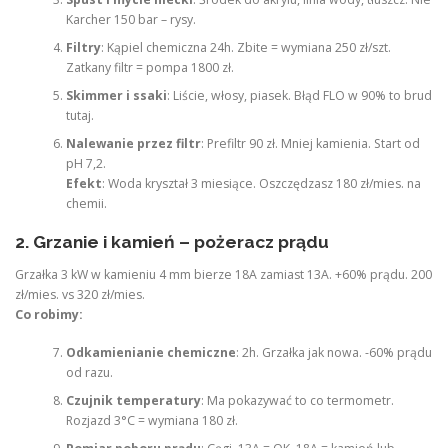
Karcher 150 bar – rysy.
Filtry
: Kąpiel chemiczna 24h. Zbite = wymiana 250 zł/szt.
Zatkany filtr = pompa 1800 zł.
Skimmer i ssaki
: Liście, włosy, piasek. Błąd FLO w 90% to brud
tutaj.
Nalewanie przez filtr
: Prefiltr 90 zł. Mniej kamienia. Start od
pH 7,2.
Efekt
: Woda kryształ 3 miesiące. Oszczędzasz 180 zł/mies. na
chemii.
2. Grzanie i kamień – pożeracz prądu
Grzałka 3 kW w kamieniu 4 mm bierze 18A zamiast 13A. +60% prądu. 200
zł/mies. vs 320 zł/mies.
Co robimy:
Odkamienianie chemiczne
: 2h. Grzałka jak nowa. -60% prądu
od razu.
Czujnik temperatury
: Ma pokazywać to co termometr.
Rozjazd 3°C = wymiana 180 zł.