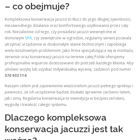
– co obejmuje?
Kompleksowa konserwacja jacuzzi to klucz do jego długiej żywotności,
niezawodnego działania oraz komfortowego użytkowania przez cały
rok. Niezależnie od tego, czy posiadasz jacuzzi wewnętrzne w
domowym
SPA
, czy zewnętrzne w ogrodzie, regularny serwis pozwala
utrzymać urządzenie w doskonałym stanie technicznym i zapobiega
wielu kosztownym problemom. Jako firma specjalizująca się w montażu,
serwisie oraz konserwacji jacuzzi na terenie całej Polski oferujemy
profesjonalne wsparcie dostosowane do potrzeb każdego klienta. Aby
umówić wizytę lub uzyskać indywidualną wycenę, zadzwoń pod numer
570 933 114
.
Naszym celem jest zapewnienie właścicielom jacuzzi pełnego spokoju i
pewności, że ich urządzenie będzie działało sprawnie zarówno latem,
jak i zimą. Regularna konserwacja to inwestycja w bezpieczeństwo,
wygodę i trwałość całego systemu.
Dlaczego kompleksowa
konserwacja jacuzzi jest tak