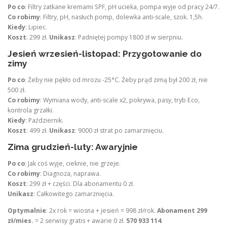
Po co
: Filtry zatkane kremami SPF, pH ucieka, pompa wyje od pracy 24/7.
Co robimy
: Filtry, pH, nasłuch pomp, dolewka anti-scale, szok. 1,5h.
Kiedy
: Lipiec.
Koszt
: 299 zł.
Unikasz
: Padniętej pompy 1800 zł w sierpniu.
Jesień wrzesień-listopad: Przygotowanie do
zimy
Po co
: Żeby nie pękło od mrozu -25°C. Żeby prąd zimą był 200 zł, nie
500 zł.
Co robimy
: Wymiana wody, anti-scale x2, pokrywa, pasy, tryb Eco,
kontrola grzałki.
Kiedy
: Październik.
Koszt
: 499 zł.
Unikasz
: 9000 zł strat po zamarznięciu.
Zima grudzień-luty: Awaryjnie
Po co
: Jak coś wyje, cieknie, nie grzeje.
Co robimy
: Diagnoza, naprawa.
Koszt
: 299 zł + części. Dla abonamentu 0 zł.
Unikasz
: Całkowitego zamarznięcia.
Optymalnie
: 2x rok = wiosna + jesień = 998 zł/rok.
Abonament 299
zł/mies.
= 2 serwisy gratis + awarie 0 zł.
570 933 114
.