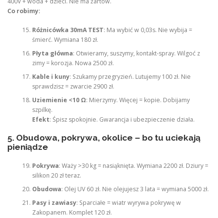
400V + woda + dzieci. Nie ma żartów.
Co robimy:
Różnicówka 30mA TEST
: Ma wybić w 0,03s. Nie wybija =
śmierć. Wymiana 180 zł.
Płyta główna
: Otwieramy, suszymy, kontakt-spray. Wilgoć z
zimy = korozja. Nowa 2500 zł.
Kable i kuny
: Szukamy przegryzień. Lutujemy 100 zł. Nie
sprawdzisz = zwarcie 2900 zł.
Uziemienie <10 Ω
: Mierzymy. Więcej = kopie. Dobijamy
szpilkę.
Efekt
: Śpisz spokojnie. Gwarancja i ubezpieczenie działa.
5. Obudowa, pokrywa, okolice – bo tu uciekają
pieniądze
Pokrywa
: Waży >30 kg = nasiąknięta. Wymiana 2200 zł. Dziury =
silikon 20 zł teraz.
Obudowa
: Olej UV 60 zł. Nie olejujesz 3 lata = wymiana 5000 zł.
Pasy i zawiasy
: Sparciałe = wiatr wyrywa pokrywę w
Zakopanem. Komplet 120 zł.