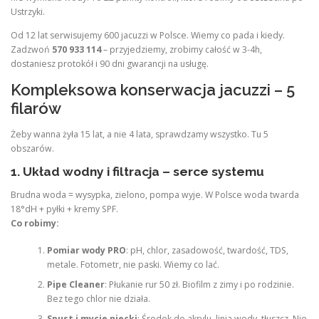
Ustrzyki.
Od 12 lat serwisujemy 600 jacuzzi w Polsce. Wiemy co pada i kiedy.
Zadzwoń
570 933 114
– przyjedziemy, zrobimy całość w 3-4h,
dostaniesz protokół i 90 dni gwarancji na usługę.
Kompleksowa konserwacja jacuzzi – 5
filarów
Żeby wanna żyła 15 lat, a nie 4 lata, sprawdzamy wszystko. Tu 5
obszarów.
1. Układ wodny i filtracja – serce systemu
Brudna woda = wysypka, zielono, pompa wyje. W Polsce woda twarda
18°dH + pyłki + kremy SPF.
Co robimy:
Pomiar wody PRO
: pH, chlor, zasadowość, twardość, TDS,
metale. Fotometr, nie paski. Wiemy co lać.
Pipe Cleaner
: Płukanie rur 50 zł. Biofilm z zimy i po rodzinie.
Bez tego chlor nie działa.
Spust i mycie niecki
: Środek do akrylu, linia wody, tłuszcz. Nie