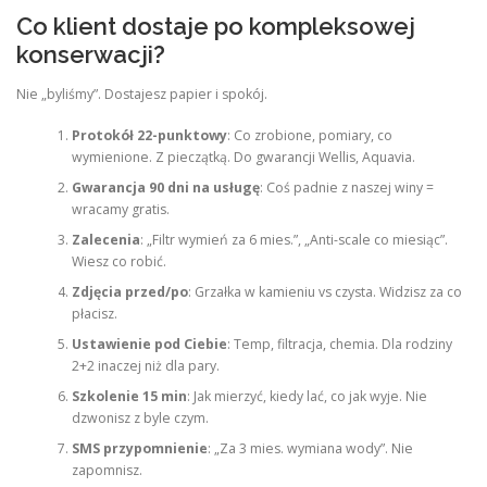
Co klient dostaje po kompleksowej
konserwacji?
Nie „byliśmy”. Dostajesz papier i spokój.
Protokół 22-punktowy
: Co zrobione, pomiary, co
wymienione. Z pieczątką. Do gwarancji Wellis, Aquavia.
Gwarancja 90 dni na usługę
: Coś padnie z naszej winy =
wracamy gratis.
Zalecenia
: „Filtr wymień za 6 mies.”, „Anti-scale co miesiąc”.
Wiesz co robić.
Zdjęcia przed/po
: Grzałka w kamieniu vs czysta. Widzisz za co
płacisz.
Ustawienie pod Ciebie
: Temp, filtracja, chemia. Dla rodziny
2+2 inaczej niż dla pary.
Szkolenie 15 min
: Jak mierzyć, kiedy lać, co jak wyje. Nie
dzwonisz z byle czym.
SMS przypomnienie
: „Za 3 mies. wymiana wody”. Nie
zapomnisz.