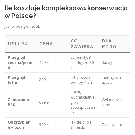
Ile kosztuje kompleksowa konserwacja
w Polsce?
Jasno, bez gwiazdek.
CO
DLA
USŁUGA
CENA
ZAWIERA
KOGO
Przegląd
22 punkty, 3-
wiosna/jesie
499 zł
4h, dojazd 30
Każdy
ń
km
Przegląd
Filtry, woda,
Intensywne
299 zł
letni
pompy, 1,5h
użycie
Spust,
wydmuchanie,
Zimowanie
Wyłączasz na
699 zł
glikol,
PRO
zimę
zabezpieczen
ie
Odgrzybiani
Jak zielono i
399 zł
Zaniedbane
e + ozon
śmierdzi