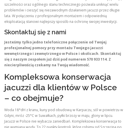
szczelności oraz ogólnego stanu technicznego pozwala uniknąć wielu
problemów i cieszyć się niezawodnym działaniem jacuzzi przez długie
lata. W połączeniu z profesjonalnym montażem i odpowiednią
eksploatacją stanowi najlepszy sposób na ochronę swojej inwestycji.
Skontaktuj się z nami
Jesteśmy tylko jedno telefoniczne połączenie od Twojej
profesjonalnej pomocy przy montażu Twojego jacuzzi
wewnętrznego i zewnętrznego w Polsce i okolicach. Skontaktuj
się z naszym zespołem już dziś pod numerem 570 933 114. Z
niecierpliwością czekamy na Twoją wiadomość.
Kompleksowa konserwacja
jacuzzi dla klientów w Polsce
– co obejmuje?
Woda 18°dH z kranu, kuny pod obudową w Karpaczu, sól w powietrzu w
Gdyni, mróz -25°C w Suwałkach, pyłki brzozy w maju, glony w lipcu.
Jacuzzi w Polsce nie wybacza zaniedbań. Kompleksowa konserwacja to
nie wymiana wody. To 22 punkty kontroli, które robimy od Szczecina po