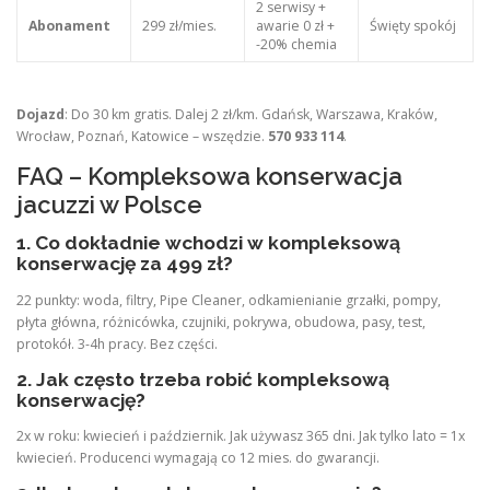
2 serwisy +
Abonament
299 zł/mies.
awarie 0 zł +
Święty spokój
-20% chemia
Dojazd
: Do 30 km gratis. Dalej 2 zł/km. Gdańsk, Warszawa, Kraków,
Wrocław, Poznań, Katowice – wszędzie.
570 933 114
.
FAQ – Kompleksowa konserwacja
jacuzzi w Polsce
1. Co dokładnie wchodzi w kompleksową
konserwację za 499 zł?
22 punkty: woda, filtry, Pipe Cleaner, odkamienianie grzałki, pompy,
płyta główna, różnicówka, czujniki, pokrywa, obudowa, pasy, test,
protokół. 3-4h pracy. Bez części.
2. Jak często trzeba robić kompleksową
konserwację?
2x w roku: kwiecień i październik. Jak używasz 365 dni. Jak tylko lato = 1x
kwiecień. Producenci wymagają co 12 mies. do gwarancji.