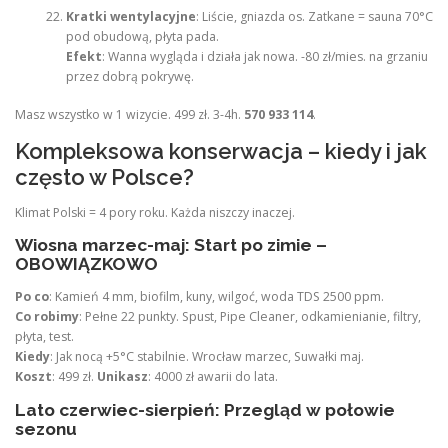
Kratki wentylacyjne
: Liście, gniazda os. Zatkane = sauna 70°C
pod obudową, płyta pada.
Efekt
: Wanna wygląda i działa jak nowa. -80 zł/mies. na grzaniu
przez dobrą pokrywę.
Masz wszystko w 1 wizycie. 499 zł. 3-4h.
570 933 114
.
Kompleksowa konserwacja – kiedy i jak
często w Polsce?
Klimat Polski = 4 pory roku. Każda niszczy inaczej.
Wiosna marzec-maj: Start po zimie –
OBOWIĄZKOWO
Po co
: Kamień 4 mm, biofilm, kuny, wilgoć, woda TDS 2500 ppm.
Co robimy
: Pełne 22 punkty. Spust, Pipe Cleaner, odkamienianie, filtry,
płyta, test.
Kiedy
: Jak nocą +5°C stabilnie. Wrocław marzec, Suwałki maj.
Koszt
: 499 zł.
Unikasz
: 4000 zł awarii do lata.
Lato czerwiec-sierpień: Przegląd w połowie
sezonu