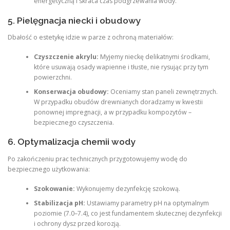
energetyczną i skraca czas podgrzewania wody.
5. Pielęgnacja niecki i obudowy
Dbałość o estetykę idzie w parze z ochroną materiałów:
Czyszczenie akrylu:
Myjemy nieckę delikatnymi środkami,
które usuwają osady wapienne i tłuste, nie rysując przy tym
powierzchni.
Konserwacja obudowy:
Oceniamy stan paneli zewnętrznych.
W przypadku obudów drewnianych doradzamy w kwestii
ponownej impregnacji, a w przypadku kompozytów –
bezpiecznego czyszczenia.
6. Optymalizacja chemii wody
Po zakończeniu prac technicznych przygotowujemy wodę do
bezpiecznego użytkowania:
Szokowanie:
Wykonujemy dezynfekcję szokową.
Stabilizacja pH:
Ustawiamy parametry pH na optymalnym
poziomie (7.0–7.4), co jest fundamentem skutecznej dezynfekcji
i ochrony dysz przed korozją.