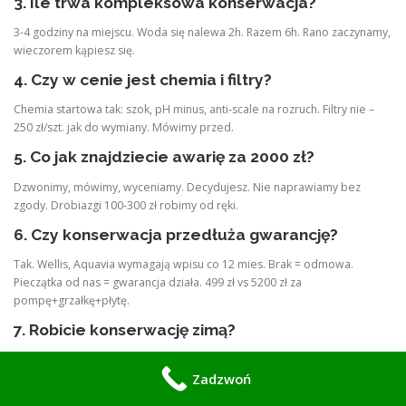
3. Ile trwa kompleksowa konserwacja?
3-4 godziny na miejscu. Woda się nalewa 2h. Razem 6h. Rano zaczynamy,
wieczorem kąpiesz się.
4. Czy w cenie jest chemia i filtry?
Chemia startowa tak: szok, pH minus, anti-scale na rozruch. Filtry nie –
250 zł/szt. jak do wymiany. Mówimy przed.
5. Co jak znajdziecie awarię za 2000 zł?
Dzwonimy, mówimy, wyceniamy. Decydujesz. Nie naprawiamy bez
zgody. Drobiazgi 100-300 zł robimy od ręki.
6. Czy konserwacja przedłuża gwarancję?
Tak. Wellis, Aquavia wymagają wpisu co 12 mies. Brak = odmowa.
Pieczątka od nas = gwarancja działa. 499 zł vs 5200 zł za
pompę+grzałkę+płytę.
7. Robicie konserwację zimą?
Tak, jak działa i jest awaria. Zimowania nie robimy w styczniu. -15°C,
woda zamarznie. Zimowanie do listopada.
Zadzwoń