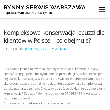
Skip
RYNNY SERWIS WARSZAWA
to
Menu
content
naprawa, wymiana i montaż rynien
CZYSZCZENIE PROFESJONALNA NAPRAWA, WYMIANA I MO
Kompleksowa konserwacja jacuzzi dla
klientów w Polsce – co obejmuje?
CENNIK
SERWIS RYNNY WARSZAWA
KONTAKT
POSTED ON
JUNE 15, 2026
BY
ADMIN
Posiadanie jacuzzi to świetna inwestycja w relaks i komfort, ale aby
cieszyć się jego pełną funkcjonalnością przez długi czas, konieczna jest
regularna konserwacja. W Polsce coraz więcej klientów decyduje się na
skorzystanie z profesjonalnych usług, które zapewniają kompleksową
opiekę nad urządzeniem. Chcesz wiedzieć, co dokładnie obejmuje taka
konserwacja? Zadzwoń do nas pod numer 570 933 114 i skorzystaj z
fachowej pomocy!
Co zawiera kompleksowa konserwacja jacuzzi?