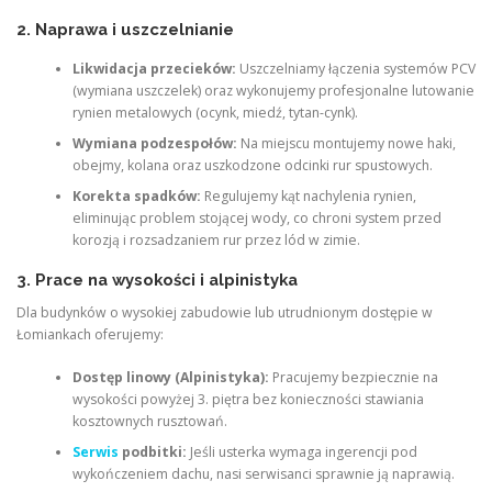
2. Naprawa i uszczelnianie
Likwidacja przecieków:
Uszczelniamy łączenia systemów PCV
(wymiana uszczelek) oraz wykonujemy profesjonalne lutowanie
rynien metalowych (ocynk, miedź, tytan-cynk).
Wymiana podzespołów:
Na miejscu montujemy nowe haki,
obejmy, kolana oraz uszkodzone odcinki rur spustowych.
Korekta spadków:
Regulujemy kąt nachylenia rynien,
eliminując problem stojącej wody, co chroni system przed
korozją i rozsadzaniem rur przez lód w zimie.
3. Prace na wysokości i alpinistyka
Dla budynków o wysokiej zabudowie lub utrudnionym dostępie w
Łomiankach oferujemy:
Dostęp linowy (Alpinistyka):
Pracujemy bezpiecznie na
wysokości powyżej 3. piętra bez konieczności stawiania
kosztownych rusztowań.
Serwis
podbitki:
Jeśli usterka wymaga ingerencji pod
wykończeniem dachu, nasi serwisanci sprawnie ją naprawią.