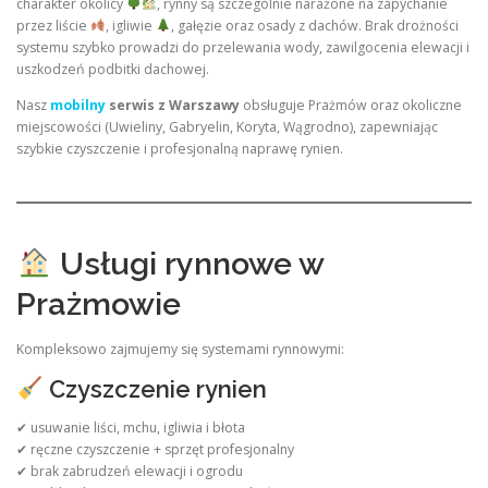
charakter okolicy
, rynny są szczególnie narażone na zapychanie
przez liście
, igliwie
, gałęzie oraz osady z dachów. Brak drożności
systemu szybko prowadzi do przelewania wody, zawilgocenia elewacji i
uszkodzeń podbitki dachowej.
Nasz
mobilny
serwis z Warszawy
obsługuje Prażmów oraz okoliczne
miejscowości (Uwieliny, Gabryelin, Koryta, Wągrodno), zapewniając
szybkie czyszczenie i profesjonalną naprawę rynien.
Usługi rynnowe w
Prażmowie
Kompleksowo zajmujemy się systemami rynnowymi:
Czyszczenie rynien
✔ usuwanie liści, mchu, igliwia i błota
✔ ręczne czyszczenie + sprzęt profesjonalny
✔ brak zabrudzeń elewacji i ogrodu