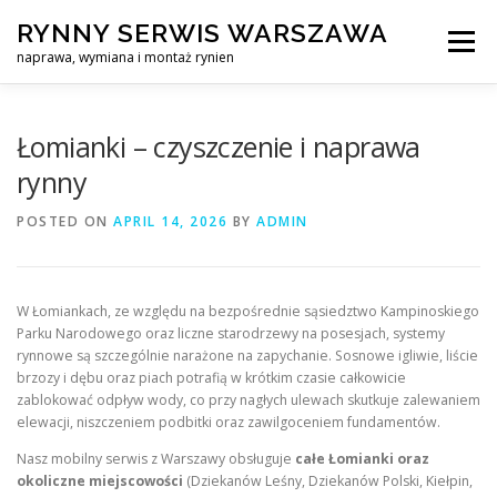
Skip
RYNNY SERWIS WARSZAWA
to
Menu
content
naprawa, wymiana i montaż rynien
CZYSZCZENIE PROFESJONALNA NAPRAWA, WYMIANA I MO
Łomianki – czyszczenie i naprawa
rynny
CENNIK
SERWIS RYNNY WARSZAWA
KONTAKT
POSTED ON
APRIL 14, 2026
BY
ADMIN
W Łomiankach, ze względu na bezpośrednie sąsiedztwo Kampinoskiego
Parku Narodowego oraz liczne starodrzewy na posesjach, systemy
rynnowe są szczególnie narażone na zapychanie. Sosnowe igliwie, liście
brzozy i dębu oraz piach potrafią w krótkim czasie całkowicie
zablokować odpływ wody, co przy nagłych ulewach skutkuje zalewaniem
elewacji, niszczeniem podbitki oraz zawilgoceniem fundamentów.
Nasz mobilny serwis z Warszawy obsługuje
całe Łomianki oraz
okoliczne miejscowości
(Dziekanów Leśny, Dziekanów Polski, Kiełpin,