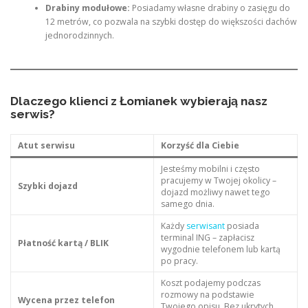
Drabiny modułowe:
Posiadamy własne drabiny o zasięgu do
12 metrów, co pozwala na szybki dostęp do większości dachów
jednorodzinnych.
Dlaczego klienci z Łomianek wybierają nasz
serwis?
Atut serwisu
Korzyść dla Ciebie
Jesteśmy mobilni i często
pracujemy w Twojej okolicy –
Szybki dojazd
dojazd możliwy nawet tego
samego dnia.
Każdy
serwisant
posiada
terminal ING – zapłacisz
Płatność kartą / BLIK
wygodnie telefonem lub kartą
po pracy.
Koszt podajemy podczas
rozmowy na podstawie
Wycena przez telefon
Twojego opisu. Bez ukrytych