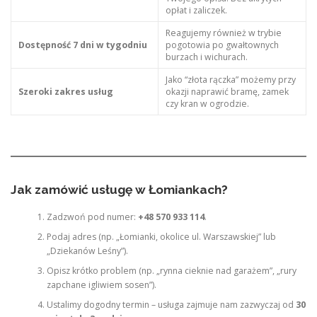
opłat i zaliczek.
Reagujemy również w trybie
Dostępność 7 dni w tygodniu
pogotowia po gwałtownych
burzach i wichurach.
Jako “złota rączka” możemy przy
Szeroki zakres usług
okazji naprawić bramę, zamek
czy kran w ogrodzie.
Jak zamówić usługę w Łomiankach?
Zadzwoń pod numer:
+48 570 933 114
.
Podaj adres (np. „Łomianki, okolice ul. Warszawskiej” lub
„Dziekanów Leśny”).
Opisz krótko problem (np. „rynna cieknie nad garażem”, „rury
zapchane igliwiem sosen”).
Ustalimy dogodny termin – usługa zajmuje nam zazwyczaj od
30