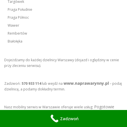
Targówek
Praga Południe
Praga Północ
Wawer
Rembertów
Białołęka
Dojeżdżamy do każdej dzielnicy Warszawy (dojazd i oględziny w cenie
przy zleceniu serwisu).
www.naprawarynny.pl
Zadzwoń:
570 933 114
lub wejdź na
– podaj
dzielnicę, a podamy dokładny termin.
Pogotowie
Nasz mobilny serwis w Warszawie oferuje wiele usług:
Hydrauliczne
Czyszczenie Parą
Mobilny Spawacz w Warszawie
,
,
,
Zadzwoń
Awaryjne naprawy Furtek i Bram
Naprawy Samochodów z
,
Dojazdem
Warsztat mobilny
Naprawa i serwis jacuzzi oraz
,
,