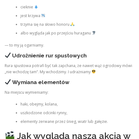
cieknie
jest krzywa
trzyma się na słowo honoru
albo wygląda jak po przejściu huraganu
— to my ją ogarniamy.
Udrożnienie rur spustowych
Rura spustowa potrafi być tak zapchana, że nawet wąż ogrodowy mówi
„nie wchodzę tam”. My wchodzimy. I udrażniamy
Wymiana elementów
Na miejscu wymieniamy:
haki, obejmy, kolana,
uszkodzone odcinki rynny,
elementy zerwane przez śnieg, wiatr lub gałęzie.
Jak wygląda nasza akcja w