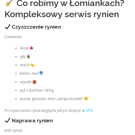
Co robimy w Łomiankach?
Kompleksowy serwis rynien
Czyszczenie rynien
Usuwamy:
liście
igły
mech
błoto i muł
szyszki
pył z dachów i dróg
ptasie gniazda i inne „niespodzianki”
Po czyszczeniu rynna wygląda jak po wizycie w
SPA
.
Naprawa rynien
Jeśli rynna: