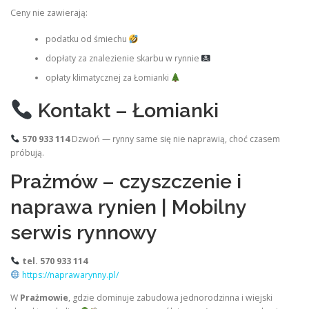
Ceny nie zawierają:
podatku od śmiechu
dopłaty za znalezienie skarbu w rynnie
opłaty klimatycznej za Łomianki
Kontakt – Łomianki
570 933 114
Dzwoń — rynny same się nie naprawią, choć czasem
próbują.
Prażmów – czyszczenie i
naprawa rynien | Mobilny
serwis rynnowy
tel. 570 933 114
https://naprawarynny.pl/
W
Prażmowie
, gdzie dominuje zabudowa jednorodzinna i wiejski