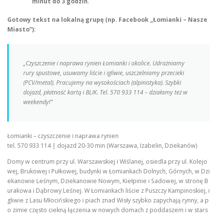
minut do 3 godzin
.
Gotowy tekst na lokalną grupę (np. Facebook „Łomianki – Nasze
Miasto”):
„Czyszczenie i naprawa rynien Łomianki i okolice. Udrażniamy
rury spustowe, usuwamy liście i igliwie, uszczelniamy przecieki
(PCV/metal). Pracujemy na wysokościach (alpinistyka). Szybki
dojazd, płatność kartą i BLIK. Tel. 570 933 114 – działamy też w
weekendy!”
Łomianki – czyszczenie i naprawa rynien
tel. 570 933 114 | dojazd 20-30 min (Warszawa, Izabelin, Dziekanów)
Domy w centrum przy ul. Warszawskiej i Wiślanej, osiedla przy ul. Kolejo
wej, Brukowej i Pułkowej, budynki w Łomiankach Dolnych, Górnych, w Dzi
ekanowie Leśnym, Dziekanowie Nowym, Kiełpinie i Sadowej, w stronę B
urakowa i Dąbrowy Leśnej. W Łomiankach liście z Puszczy Kampinoskiej, i
gliwie z Lasu Młocińskiego i piach znad Wisły szybko zapychają rynny, a p
o zimie często ciekną łączenia w nowych domach z poddaszem i w stars