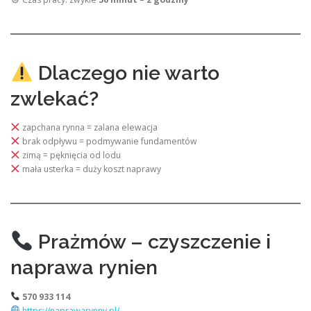
Dlaczego nie warto
zwlekać?
zapchana rynna = zalana elewacja
brak odpływu = podmywanie fundamentów
zimą = pęknięcia od lodu
mała usterka = duży koszt naprawy
Prażmów – czyszczenie i
naprawa rynien
570 933 114
https://naprawarynny.pl/