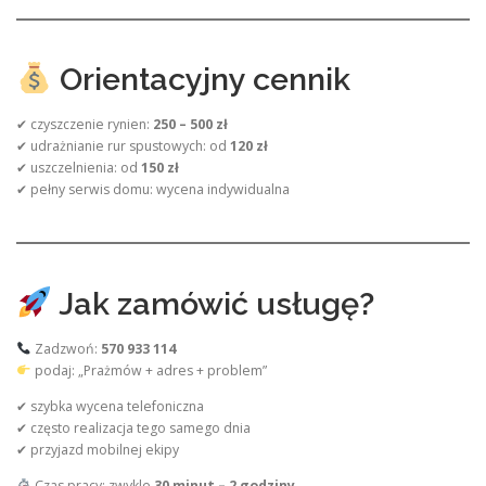
Orientacyjny cennik
✔ czyszczenie rynien:
250 – 500 zł
✔ udrażnianie rur spustowych: od
120 zł
✔ uszczelnienia: od
150 zł
✔ pełny serwis domu: wycena indywidualna
Jak zamówić usługę?
Zadzwoń:
570 933 114
podaj: „Prażmów + adres + problem”
✔ szybka wycena telefoniczna
✔ często realizacja tego samego dnia
✔ przyjazd mobilnej ekipy
Czas pracy: zwykle
30 minut – 2 godziny