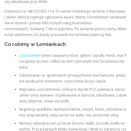
zej zabudowie przy Wiśle.
Dzwonisz na +48 570 933 114. To numer mobilnego serwisu z Warszawy
i okolic, który przyjmuje zgłoszenia awarii. Mamy 10 mobilnych serwisant
ów w terenie i ponad 300 różnych usług budowlano-
remontowych, działamy 7 dni w tygodniu. Po serwisie płacisz kartą, Blikie
m lub telefonem, bo każdy pracownik ma terminal płatniczy ING.
Co robimy w Łomiankach
Czyszczenie
rynien: usuwamy liście, igliwie, szyszki, mech, muł. P
racujemy ręcznie i odkurzaczem rynnowym, bez brudzenia ele
wacji
Udrażnianie rur spustowych: przepychanie mechaniczne, płuka
nie wodą pod ciśnieniem, czyszczenie koszy i lejów
Naprawa i uszczelnianie: cieknące złączki PCV, pęknięcia, nieszc
zelne rynny stalowe i ocynkowane w starszej zabudowie. Lutow
anie, klejenie, nowe uszczelki
Regulacja spadków, wymiana haków, obejm, kolan, odcinków ry
nny: poprawiamy, żeby woda nie stała i nie zamarzała zimą
Montaż zabezpieczeń przeciw liściom: siatki, szczotki, kratki na
wyloty. Przy posesjach blisko Kampinosu i Wisły to ogranicza czy