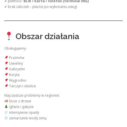
✔ płatność:
BLIK / karta / telefon (terminal ING)
✔ brak zaliczek – płacisz po wykonaniu usługi
Obszar działania
Obsługujemy:
Prażmów
Uwieliny
Gabryelin
Koryta
Wągrodno
Tarczyn i okolice
Najczęstsze problemy w regionie:
liście z drzew
igliwie i gałęzie
intensywne opady
zamarzanie wody zimą