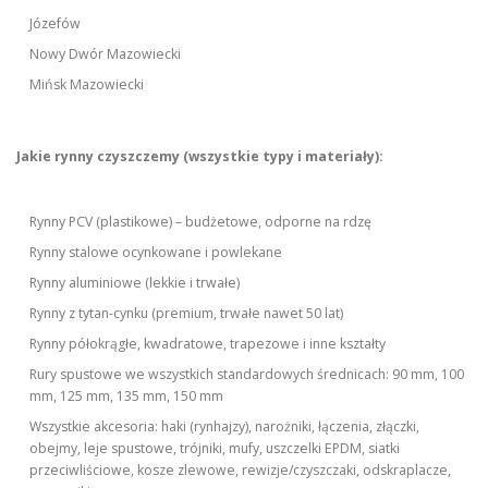
Józefów
Nowy Dwór Mazowiecki
Mińsk Mazowiecki
Jakie rynny czyszczemy (wszystkie typy i materiały):
Rynny PCV (plastikowe) – budżetowe, odporne na rdzę
Rynny stalowe ocynkowane i powlekane
Rynny aluminiowe (lekkie i trwałe)
Rynny z tytan-cynku (premium, trwałe nawet 50 lat)
Rynny półokrągłe, kwadratowe, trapezowe i inne kształty
Rury spustowe we wszystkich standardowych średnicach: 90 mm, 100
mm, 125 mm, 135 mm, 150 mm
Wszystkie akcesoria: haki (rynhajzy), narożniki, łączenia, złączki,
obejmy, leje spustowe, trójniki, mufy, uszczelki EPDM, siatki
przeciwliściowe, kosze zlewowe, rewizje/czyszczaki, odskraplacze,