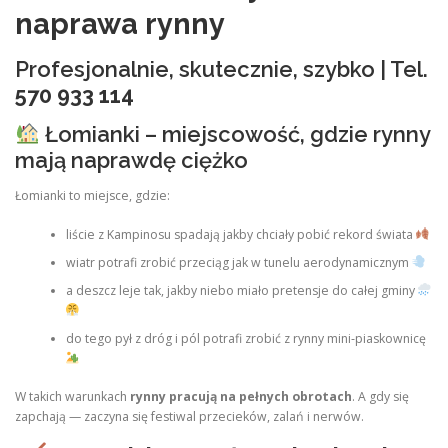
naprawa rynny
Profesjonalnie, skutecznie, szybko | Tel.
570 933 114
Łomianki – miejscowość, gdzie rynny
mają naprawdę ciężko
Łomianki to miejsce, gdzie:
liście z Kampinosu spadają jakby chciały pobić rekord świata
wiatr potrafi zrobić przeciąg jak w tunelu aerodynamicznym
a deszcz leje tak, jakby niebo miało pretensje do całej gminy
do tego pył z dróg i pól potrafi zrobić z rynny mini‑piaskownicę
W takich warunkach
rynny pracują na pełnych obrotach
. A gdy się
zapchają — zaczyna się festiwal przecieków, zalań i nerwów.