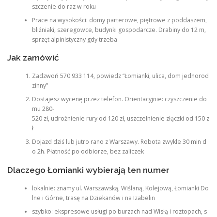
szczenie do raz w roku
Prace na wysokości: domy parterowe, piętrowe z poddaszem,
bliźniaki, szeregowce, budynki gospodarcze. Drabiny do 12 m,
sprzęt alpinistyczny gdy trzeba
Jak zamówić
Zadzwoń 570 933 114, powiedz “Łomianki, ulica, dom jednorod
zinny”
Dostajesz wycenę przez telefon. Orientacyjnie: czyszczenie do
mu 280-
520 zł, udrożnienie rury od 120 zł, uszczelnienie złączki od 150 z
ł
Dojazd dziś lub jutro rano z Warszawy. Robota zwykle 30 min d
o 2h. Płatność po odbiorze, bez zaliczek
Dlaczego Łomianki wybierają ten numer
lokalnie: znamy ul. Warszawską, Wiślaną, Kolejową, Łomianki Do
lne i Górne, trasę na Dziekanów i na Izabelin
szybko: ekspresowe usługi po burzach nad Wisłą i roztopach, s