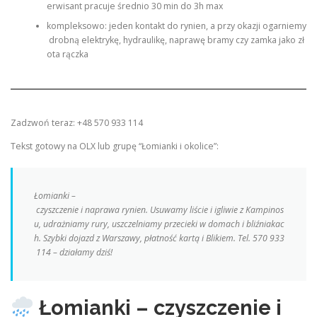
erwisant pracuje średnio 30 min do 3h max
kompleksowo: jeden kontakt do rynien, a przy okazji ogarniemy
drobną elektrykę, hydraulikę, naprawę bramy czy zamka jako zł
ota rączka
Zadzwoń teraz: +48 570 933 114
Tekst gotowy na OLX lub grupę “Łomianki i okolice”:
Łomianki –
czyszczenie i naprawa rynien. Usuwamy liście i igliwie z Kampinos
u, udrażniamy rury, uszczelniamy przecieki w domach i bliźniakac
h. Szybki dojazd z Warszawy, płatność kartą i Blikiem. Tel. 570 933
114 – działamy dziś!
Łomianki – czyszczenie i