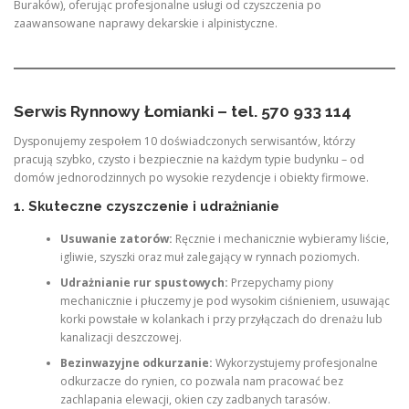
Buraków), oferując profesjonalne usługi od czyszczenia po
zaawansowane naprawy dekarskie i alpinistyczne.
Serwis Rynnowy Łomianki – tel. 570 933 114
Dysponujemy zespołem 10 doświadczonych serwisantów, którzy
pracują szybko, czysto i bezpiecznie na każdym typie budynku – od
domów jednorodzinnych po wysokie rezydencje i obiekty firmowe.
1. Skuteczne czyszczenie i udrażnianie
Usuwanie zatorów:
Ręcznie i mechanicznie wybieramy liście,
igliwie, szyszki oraz muł zalegający w rynnach poziomych.
Udrażnianie rur spustowych:
Przepychamy piony
mechanicznie i płuczemy je pod wysokim ciśnieniem, usuwając
korki powstałe w kolankach i przy przyłączach do drenażu lub
kanalizacji deszczowej.
Bezinwazyjne odkurzanie:
Wykorzystujemy profesjonalne
odkurzacze do rynien, co pozwala nam pracować bez
zachlapania elewacji, okien czy zadbanych tarasów.