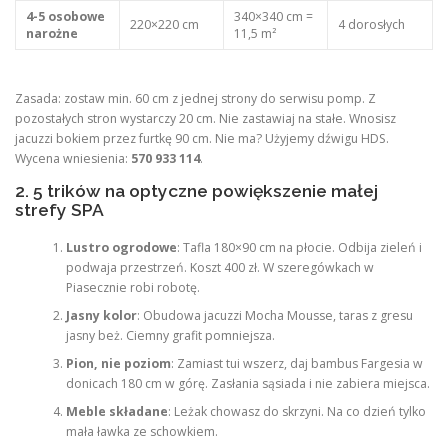
4-5 osobowe
340×340 cm =
220×220 cm
4 dorosłych
narożne
11,5 m²
Zasada: zostaw min. 60 cm z jednej strony do serwisu pomp. Z
pozostałych stron wystarczy 20 cm. Nie zastawiaj na stałe. Wnosisz
jacuzzi bokiem przez furtkę 90 cm. Nie ma? Użyjemy dźwigu HDS.
Wycena wniesienia:
570 933 114
.
2. 5 trików na optyczne powiększenie małej
strefy SPA
Lustro ogrodowe
: Tafla 180×90 cm na płocie. Odbija zieleń i
podwaja przestrzeń. Koszt 400 zł. W szeregówkach w
Piasecznie robi robotę.
Jasny kolor
: Obudowa jacuzzi Mocha Mousse, taras z gresu
jasny beż. Ciemny grafit pomniejsza.
Pion, nie poziom
: Zamiast tui wszerz, daj bambus Fargesia w
donicach 180 cm w górę. Zasłania sąsiada i nie zabiera miejsca.
Meble składane
: Leżak chowasz do skrzyni. Na co dzień tylko
mała ławka ze schowkiem.