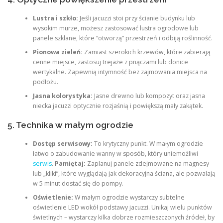
Lustra i szkło:
Jeśli jacuzzi stoi przy ścianie budynku lub
wysokim murze, możesz zastosować lustra ogrodowe lub
panele szklane, które “otworzą” przestrzeń i odbiją roślinność.
Pionowa zieleń:
Zamiast szerokich krzewów, które zabierają
cenne miejsce, zastosuj trejaże z pnączami lub donice
wertykalne. Zapewnią intymność bez zajmowania miejsca na
podłożu.
Jasna kolorystyka:
Jasne drewno lub kompozyt oraz jasna
niecka jacuzzi optycznie rozjaśnią i powiększą mały zakątek.
5. Technika w małym ogrodzie
Dostęp serwisowy:
To krytyczny punkt. W małym ogrodzie
łatwo o zabudowanie wanny w sposób, który uniemożliwi
serwis
.
Pamiętaj:
Zaplanuj panele zdejmowane na magnesy
lub „kliki”, które wyglądają jak dekoracyjna ściana, ale pozwalają
w 5 minut dostać się do pompy.
Oświetlenie:
W małym ogrodzie wystarczy subtelne
oświetlenie LED wokół podstawy jacuzzi. Unikaj wielu punktów
świetlnych – wystarczy kilka dobrze rozmieszczonych źródeł, by