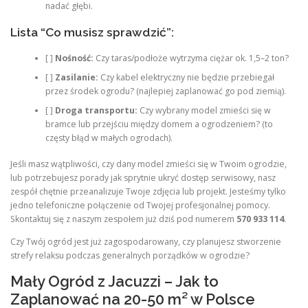
nadać głębi.
Lista “Co musisz sprawdzić”:
[ ]
Nośność:
Czy taras/podłoże wytrzyma ciężar ok. 1,5–2 ton?
[ ]
Zasilanie:
Czy kabel elektryczny nie będzie przebiegał
przez środek ogrodu? (najlepiej zaplanować go pod ziemią).
[ ]
Droga transportu:
Czy wybrany model zmieści się w
bramce lub przejściu między domem a ogrodzeniem? (to
częsty błąd w małych ogrodach).
Jeśli masz wątpliwości, czy dany model zmieści się w Twoim ogrodzie,
lub potrzebujesz porady jak sprytnie ukryć dostęp serwisowy, nasz
zespół chętnie przeanalizuje Twoje zdjęcia lub projekt. Jesteśmy tylko
jedno telefoniczne połączenie od Twojej profesjonalnej pomocy.
Skontaktuj się z naszym zespołem już dziś pod numerem
570 933 114
.
Czy Twój ogród jest już zagospodarowany, czy planujesz stworzenie
strefy relaksu podczas generalnych porządków w ogrodzie?
Mały Ogród z Jacuzzi – Jak to
Zaplanować na 20-50 m² w Polsce