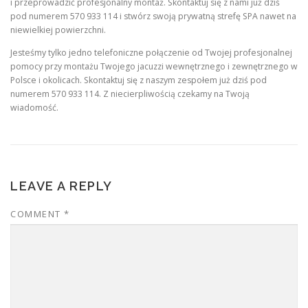
i przeprowadzić profesjonalny montaż. Skontaktuj się z nami już dziś
pod numerem 570 933 114 i stwórz swoją prywatną strefę SPA nawet na
niewielkiej powierzchni.
Jesteśmy tylko jedno telefoniczne połączenie od Twojej profesjonalnej
pomocy przy montażu Twojego jacuzzi wewnętrznego i zewnętrznego w
Polsce i okolicach. Skontaktuj się z naszym zespołem już dziś pod
numerem 570 933 114. Z niecierpliwością czekamy na Twoją
wiadomość.
LEAVE A REPLY
COMMENT
*