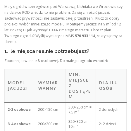
Mały ogród w szeregówce pod Warszawą, bliźniaku we Wrocławiu czy
na działce ROD w Łodzi to nie problem. Da się zmieścić jacuzzi,
zachować prywatność i nie zastawić całej przestrzeni. Klucz to dobry
projekt i wybór mniejszego modelu. Montujemy jacuzzi na 9 m² od 12
lat. Pokażę Ci jak wycisnąć 100% z małego metrażu. Chcesz plan
Twojego ogrodu? Wyślij wymiary na MMS
570 933 114
, rozrysujemy za
darmo.
1. Ile miejsca realnie potrzebujesz?
Zapomnij o wannie 8-osobowej. Do małego ogrodu wchodzi:
MIN.
MIEJSCE
MODEL
WYMIAR
DLA ILU
Z
JACUZZI
WANNY
OSÓB
DOSTĘPE
M
300×250 cm =
2-3 osobowe
200×150 cm
2 dorosłych
7,5 m²
320×320 cm =
3-4 osobowe
200×200 cm
2+2 dzieci
10 m²