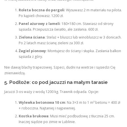
Roleta boczna do pergoli
: Wysuwasz 2 m materiału na pilota.
Po kąpieli chowasz. 1200 zł.
Panel ażurowy z lameli
: 180×180 cm. Stawiasz od strony
sąsiada. Przepuszcza światło, ale zasłania. 600 zł.
Zielona ściana
: Stelaż + bluszcz lub winobluszcz w 3 donicach.
Po 2 latach masz ścianę zieleni za 300 zł.
Żagiel pionowy
: Montujesz do ściany i słupka. Zasłania balkon
sąsiada z góry.
Nie dawaj blachy trapezowej. Szpeci, dudni na wietrze i sąsiedzi Cię
znienawidzą.
5. Podłoże: co pod jacuzzi na małym tarasie
Jacuzzi 3-os waży z wodą 1200 kg. Trawnik odpada. Opcje:
Wylewka betonowa 10 cm
: Na 3×3 m to 1 m³ betonu = 400 zł
+ robocizna. Najtaniej i najpewniej.
Kostka brukowa
: Musi mieć podbudowę z tłucznia 25 cm.
Inaczej siądzie po zimie w Lublinie.