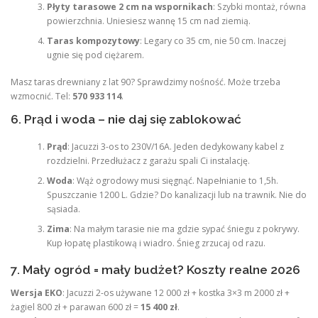
Płyty tarasowe 2 cm na wspornikach
: Szybki montaż, równa
powierzchnia. Uniesiesz wannę 15 cm nad ziemią.
Taras kompozytowy
: Legary co 35 cm, nie 50 cm. Inaczej
ugnie się pod ciężarem.
Masz taras drewniany z lat 90? Sprawdzimy nośność. Może trzeba
wzmocnić. Tel:
570 933 114
.
6. Prąd i woda – nie daj się zablokować
Prąd
: Jacuzzi 3-os to 230V/16A. Jeden dedykowany kabel z
rozdzielni. Przedłużacz z garażu spali Ci instalację.
Woda
: Wąż ogrodowy musi sięgnąć. Napełnianie to 1,5h.
Spuszczanie 1200 L. Gdzie? Do kanalizacji lub na trawnik. Nie do
sąsiada.
Zima
: Na małym tarasie nie ma gdzie sypać śniegu z pokrywy.
Kup łopatę plastikową i wiadro. Śnieg zrzucaj od razu.
7. Mały ogród = mały budżet? Koszty realne 2026
Wersja EKO
: Jacuzzi 2-os używane 12 000 zł + kostka 3×3 m 2000 zł +
żagiel 800 zł + parawan 600 zł =
15 400 zł
.