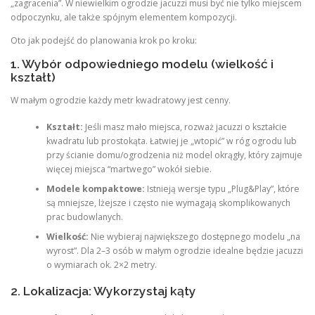
„zagracenia”. W niewielkim ogrodzie jacuzzi musi być nie tylko miejscem
odpoczynku, ale także spójnym elementem kompozycji.
Oto jak podejść do planowania krok po kroku:
1. Wybór odpowiedniego modelu (wielkość i
kształt)
W małym ogrodzie każdy metr kwadratowy jest cenny.
Kształt:
Jeśli masz mało miejsca, rozważ jacuzzi o kształcie
kwadratu lub prostokąta. Łatwiej je „wtopić” w róg ogrodu lub
przy ścianie domu/ogrodzenia niż model okrągły, który zajmuje
więcej miejsca “martwego” wokół siebie.
Modele kompaktowe:
Istnieją wersje typu „Plug&Play”, które
są mniejsze, lżejsze i często nie wymagają skomplikowanych
prac budowlanych.
Wielkość:
Nie wybieraj największego dostępnego modelu „na
wyrost”. Dla 2–3 osób w małym ogrodzie idealne będzie jacuzzi
o wymiarach ok. 2×2 metry.
2. Lokalizacja: Wykorzystaj kąty