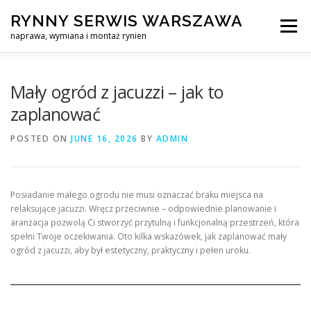
Skip
RYNNY SERWIS WARSZAWA
to
Menu
content
naprawa, wymiana i montaż rynien
CZYSZCZENIE PROFESJONALNA NAPRAWA, WYMIANA I MO
Mały ogród z jacuzzi – jak to
zaplanować
CENNIK
SERWIS RYNNY WARSZAWA
KONTAKT
POSTED ON
JUNE 16, 2026
BY
ADMIN
Posiadanie małego ogrodu nie musi oznaczać braku miejsca na
relaksujące jacuzzi. Wręcz przeciwnie – odpowiednie planowanie i
aranżacja pozwolą Ci stworzyć przytulną i funkcjonalną przestrzeń, która
spełni Twoje oczekiwania. Oto kilka wskazówek, jak zaplanować mały
ogród z jacuzzi, aby był estetyczny, praktyczny i pełen uroku.