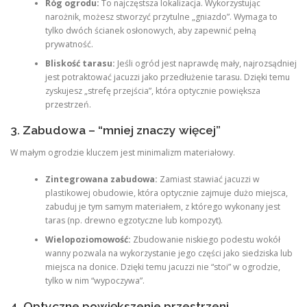
Róg ogrodu:
To najczęstsza lokalizacja. Wykorzystując
narożnik, możesz stworzyć przytulne „gniazdo”. Wymaga to
tylko dwóch ścianek osłonowych, aby zapewnić pełną
prywatność.
Bliskość tarasu:
Jeśli ogród jest naprawdę mały, najrozsądniej
jest potraktować jacuzzi jako przedłużenie tarasu. Dzięki temu
zyskujesz „strefę przejścia”, która optycznie powiększa
przestrzeń.
3. Zabudowa – “mniej znaczy więcej”
W małym ogrodzie kluczem jest minimalizm materiałowy.
Zintegrowana zabudowa:
Zamiast stawiać jacuzzi w
plastikowej obudowie, która optycznie zajmuje dużo miejsca,
zabuduj je tym samym materiałem, z którego wykonany jest
taras (np. drewno egzotyczne lub kompozyt).
Wielopoziomowość:
Zbudowanie niskiego podestu wokół
wanny pozwala na wykorzystanie jego części jako siedziska lub
miejsca na donice. Dzięki temu jacuzzi nie “stoi” w ogrodzie,
tylko w nim “wypoczywa”.
4. Optyczne powiększenie przestrzeni