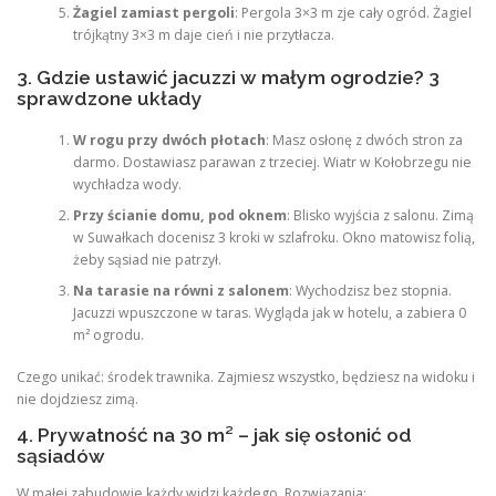
Żagiel zamiast pergoli
: Pergola 3×3 m zje cały ogród. Żagiel
trójkątny 3×3 m daje cień i nie przytłacza.
3. Gdzie ustawić jacuzzi w małym ogrodzie? 3
sprawdzone układy
W rogu przy dwóch płotach
: Masz osłonę z dwóch stron za
darmo. Dostawiasz parawan z trzeciej. Wiatr w Kołobrzegu nie
wychładza wody.
Przy ścianie domu, pod oknem
: Blisko wyjścia z salonu. Zimą
w Suwałkach docenisz 3 kroki w szlafroku. Okno matowisz folią,
żeby sąsiad nie patrzył.
Na tarasie na równi z salonem
: Wychodzisz bez stopnia.
Jacuzzi wpuszczone w taras. Wygląda jak w hotelu, a zabiera 0
m² ogrodu.
Czego unikać: środek trawnika. Zajmiesz wszystko, będziesz na widoku i
nie dojdziesz zimą.
4. Prywatność na 30 m² – jak się osłonić od
sąsiadów
W małej zabudowie każdy widzi każdego. Rozwiązania: