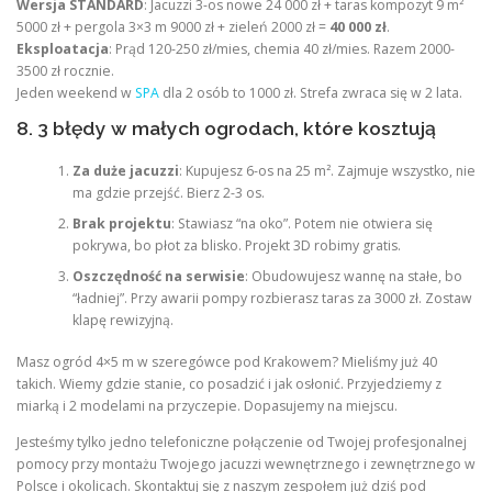
Wersja STANDARD
: Jacuzzi 3-os nowe 24 000 zł + taras kompozyt 9 m²
5000 zł + pergola 3×3 m 9000 zł + zieleń 2000 zł =
40 000 zł
.
Eksploatacja
: Prąd 120-250 zł/mies, chemia 40 zł/mies. Razem 2000-
3500 zł rocznie.
Jeden weekend w
SPA
dla 2 osób to 1000 zł. Strefa zwraca się w 2 lata.
8. 3 błędy w małych ogrodach, które kosztują
Za duże jacuzzi
: Kupujesz 6-os na 25 m². Zajmuje wszystko, nie
ma gdzie przejść. Bierz 2-3 os.
Brak projektu
: Stawiasz “na oko”. Potem nie otwiera się
pokrywa, bo płot za blisko. Projekt 3D robimy gratis.
Oszczędność na serwisie
: Obudowujesz wannę na stałe, bo
“ładniej”. Przy awarii pompy rozbierasz taras za 3000 zł. Zostaw
klapę rewizyjną.
Masz ogród 4×5 m w szeregówce pod Krakowem? Mieliśmy już 40
takich. Wiemy gdzie stanie, co posadzić i jak osłonić. Przyjedziemy z
miarką i 2 modelami na przyczepie. Dopasujemy na miejscu.
Jesteśmy tylko jedno telefoniczne połączenie od Twojej profesjonalnej
pomocy przy montażu Twojego jacuzzi wewnętrznego i zewnętrznego w
Polsce i okolicach. Skontaktuj się z naszym zespołem już dziś pod