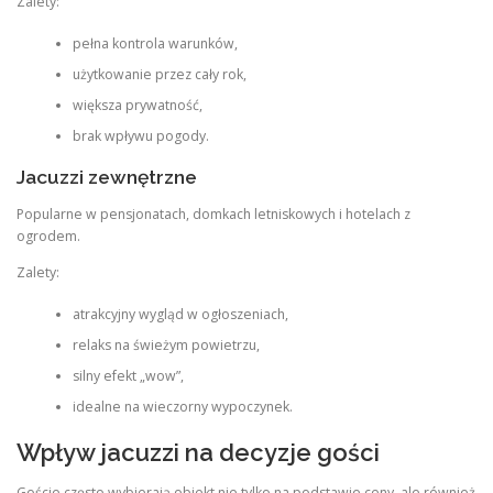
Zalety:
pełna kontrola warunków,
użytkowanie przez cały rok,
większa prywatność,
brak wpływu pogody.
Jacuzzi zewnętrzne
Popularne w pensjonatach, domkach letniskowych i hotelach z
ogrodem.
Zalety:
atrakcyjny wygląd w ogłoszeniach,
relaks na świeżym powietrzu,
silny efekt „wow”,
idealne na wieczorny wypoczynek.
Wpływ jacuzzi na decyzje gości
Goście często wybierają obiekt nie tylko na podstawie ceny, ale również