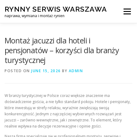
Skip
RYNNY SERWIS WARSZAWA
to
Menu
content
naprawa, wymiana i montaż rynien
CZYSZCZENIE PROFESJONALNA NAPRAWA, WYMIANA I MO
Montaż jacuzzi dla hoteli i
pensjonatów – korzyści dla branży
turystycznej
CENNIK
SERWIS RYNNY WARSZAWA
KONTAKT
POSTED ON
JUNE 15, 2026
BY
ADMIN
W branży turystycznej w Polsce coraz większe znaczenie ma
doświadczenie gościa, a nie tylko standard pokoju. Hotele i pensjonaty,
które inwestują w strefy relaksu, wyraźnie zwiększają swoją
konkurencyjność. Jednym z najczęściej wybieranych rozwiązań jest
jacuzzi – zarówno wewnętrzne, jak i zewnętrzne. To element, który
realnie wpływa na decyzje rezerwacyjne i opinie gości.
Nasza firma specjalizuje się w profesjonalnym montażu, serwisie i