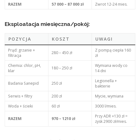
RAZEM
57 000 – 87 000 zł
Zwrot 12-24 mies.
Eksploatacja miesięczna/pokój:
POZYCJA
KOSZT
UWAGI
Prąd: grzanie +
Z pompą ciepła 160
280 – 450 zł
filtracja
zł
Chemia: chlor, pH,
Wymiana wody co
180 – 250 zł
klar
14 dni
Legionella +
Badania Sanepid
250 zł
bakterie
Serwis + filtry
200 zł
Mycie, wymiana
Woda + ścieki
60 zł
3000 l/mies.
Przy ADR +130 zł =
RAZEM
970 – 1210 zł
zysk 2900 zł/mies.