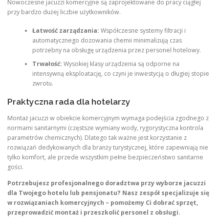
Nowoczesne jacuzzi komercyjne są zaprojektowane do pracy ciągłej
przy bardzo dużej liczbie użytkowników.
Łatwość zarządzania:
Współczesne systemy filtracji i
automatycznego dozowania chemii minimalizują czas
potrzebny na obsługę urządzenia przez personel hotelowy.
Trwałość:
Wysokiej klasy urządzenia są odporne na
intensywną eksploatację, co czyni je inwestycją o długiej stopie
zwrotu.
Praktyczna rada dla hotelarzy
Montaż jacuzzi w obiekcie komercyjnym wymaga podejścia zgodnego z
normami sanitarnymi (częstsze wymiany wody, rygorystyczna kontrola
parametrów chemicznych). Dlatego tak ważne jest korzystanie z
rozwiązań dedykowanych dla branży turystycznej, które zapewniają nie
tylko komfort, ale przede wszystkim pełne bezpieczeństwo sanitarne
gości.
Potrzebujesz profesjonalnego doradztwa przy wyborze jacuzzi
dla Twojego hotelu lub pensjonatu? Nasz zespół specjalizuje się
w rozwiązaniach komercyjnych – pomożemy Ci dobrać sprzęt,
przeprowadzić montaż i przeszkolić personel z obsługi.