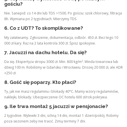
gościu?
Nie. Sanepid: co 14 dni lub TDS >1500. Po gościu: szok chlorowy, filtracja
8h. Wymiana po 2 tygodniach. Mierzymy TDS.
6. Co z UDT? To skomplikowane?
My załatwiamy. Zgłoszenie, dokumentacja, odbiór. 450 zł. Bez tego 10
000 zł kary. Raz na 2 lata kontrola 300 zł. Śpisz spokojnie.
7. Jacuzzi na dachu hotelu. Da się?
Da się. Ekspertyza stropu 3000 zł. Min. 800 kg/m². Winda towarowa lub
dźwig 100 m. Robiliśmy w Gdańsku i Wrocławiu. Drożej 20 000 zł, ale ADR
+250 zł.
8. Gość się poparzy. Kto płaci?
Ty, jak nie masz regulaminu i blokady 40°C. Mamy wzory regulaminów,
naklejki, blokady. Ubezpieczenie OC hotelu 600 zł/rok pokrywa.
9. Ile trwa montaż 5 jacuzzi w pensjonacie?
2 tygodnie. Wylewki 3 dni, schną 14 dni, montaż 1 dzień/pokój. Robimy
poza sezonem żeby nie tracić. Zimą terminy 7 dni.