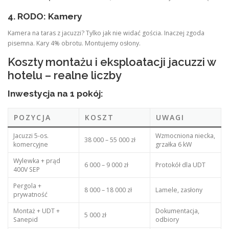
4. RODO: Kamery
Kamera na taras z jacuzzi? Tylko jak nie widać gościa. Inaczej zgoda
pisemna. Kary 4% obrotu. Montujemy osłony.
Koszty montażu i eksploatacji jacuzzi w
hotelu – realne liczby
Inwestycja na 1 pokój:
POZYCJA
KOSZT
UWAGI
Jacuzzi 5-os.
Wzmocniona niecka,
38 000 – 55 000 zł
komercyjne
grzałka 6 kW
Wylewka + prąd
6 000 – 9 000 zł
Protokół dla UDT
400V SEP
Pergola +
8 000 – 18 000 zł
Lamele, zasłony
prywatność
Montaż + UDT +
Dokumentacja,
5 000 zł
Sanepid
odbiory