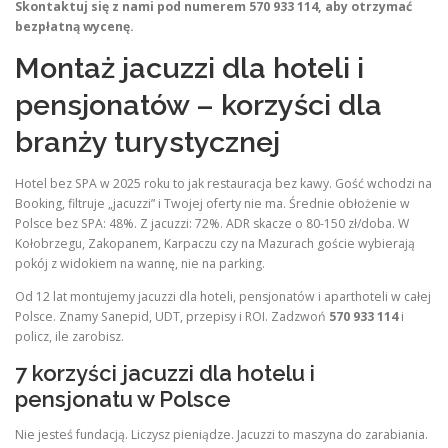
Skontaktuj się z nami pod numerem 570 933 114, aby otrzymać
bezpłatną wycenę.
Montaż jacuzzi dla hoteli i
pensjonatów – korzyści dla
branży turystycznej
Hotel bez SPA w 2025 roku to jak restauracja bez kawy. Gość wchodzi na
Booking, filtruje „jacuzzi” i Twojej oferty nie ma. Średnie obłożenie w
Polsce bez SPA: 48%. Z jacuzzi: 72%. ADR skacze o 80-150 zł/doba. W
Kołobrzegu, Zakopanem, Karpaczu czy na Mazurach goście wybierają
pokój z widokiem na wannę, nie na parking.
Od 12 lat montujemy jacuzzi dla hoteli, pensjonatów i aparthoteli w całej
Polsce. Znamy Sanepid, UDT, przepisy i ROI. Zadzwoń
570 933 114
i
policz, ile zarobisz.
7 korzyści jacuzzi dla hotelu i
pensjonatu w Polsce
Nie jesteś fundacją. Liczysz pieniądze. Jacuzzi to maszyna do zarabiania.