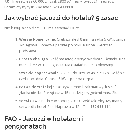
ROI
: Inwestujesz 60 000 zł. Zysk 2900 zł/mies. = zwrot 21 miesięcy.
Potem czysty zysk. Zadzwoń
570 933 114
.
Jak wybrać jacuzzi do hotelu? 5 zasad
Nie kupuj jak do domu. Tu ma zarabiać 10 lat.
Wersja komercyjna
: Grubszy akryl 8 mm, grzałka 6 kW, pompa
2-biegowa. Domowe padnie po roku. Balboa i Gecko to
podstawa.
Prosta obsługa
: Gość ma mieć 2 przyciski: dysze i światło. Bez
menu, bez Wi-Fi dla gościa. Ma działać. Panel blokowany.
Szybkie nagrzewanie
: Z 25°C do 38°C w 4h, nie 12h. Gość nie
czeka pół dnia. Grzałka 6 kW + pompa ciepła.
Łatwa dezynfekcja
: Odpływ denny, brak martwych stref,
gładka niecka. Sprzątasz w 15 min. Między gośćmi masz 2h.
Serwis 24/7
: Padnie w sobotę 20:00. Gość wściekły. My mamy
serwis dla hoteli 24h. Naprawa w 12h. Tel.
570 933 114
.
FAQ – Jacuzzi w hotelach i
pensjonatach