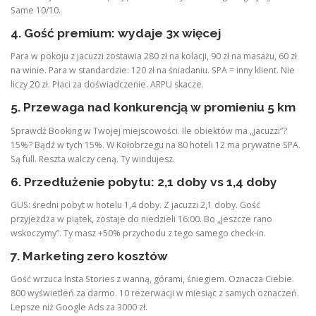
Same 10/10.
4. Gość premium: wydaje 3x więcej
Para w pokoju z jacuzzi zostawia 280 zł na kolacji, 90 zł na masażu, 60 zł
na winie. Para w standardzie: 120 zł na śniadaniu. SPA = inny klient. Nie
liczy 20 zł. Płaci za doświadczenie. ARPU skacze.
5. Przewaga nad konkurencją w promieniu 5 km
Sprawdź Booking w Twojej miejscowości. Ile obiektów ma „jacuzzi”?
15%? Bądź w tych 15%. W Kołobrzegu na 80 hoteli 12 ma prywatne SPA.
Są full. Reszta walczy ceną. Ty windujesz.
6. Przedłużenie pobytu: 2,1 doby vs 1,4 doby
GUS: średni pobyt w hotelu 1,4 doby. Z jacuzzi 2,1 doby. Gość
przyjeżdża w piątek, zostaje do niedzieli 16:00. Bo „jeszcze rano
wskoczymy”. Ty masz +50% przychodu z tego samego check-in.
7. Marketing zero kosztów
Gość wrzuca Insta Stories z wanną, górami, śniegiem. Oznacza Ciebie.
800 wyświetleń za darmo. 10 rezerwacji w miesiąc z samych oznaczeń.
Lepsze niż Google Ads za 3000 zł.