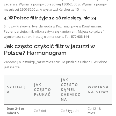
zacierają. Wymiana pompy obiegowej 1800-2500 zł. Wymiana pompy
masującej 2200-3200 zł. A wystarczył Karcher za 15 min.
4. W Polsce filtr żyje 12-18 miesięcy, nie 24
Smog w Krakowie, twarda woda w Poznaniu, pyłki w Konstancinie.
Papier parcieje, mikrofibra zatyka się kamieniem. Myjesz co tydzień,
wymieniasz co rok. Inaczej nie ma szans. Tel.
570 933 114
.
Jak często czyścić filtr w jacuzzi w
Polsce? Harmonogram
Zapomnij o instrukcji „raz w miesiącu”. To pisali dla Finlandii. W Polsce
jest inaczej.
JAK
JAK
CZĘSTO
SYTUACJ
WYMIANA
CZĘSTO
KĄPIEL
A
NA NOWY
PŁUKAĆ
CHEMICZ
NA
Dom 2-4 os,
Co 12-18
Co 7 dni
Co 8 tygodni
miasto
mies.