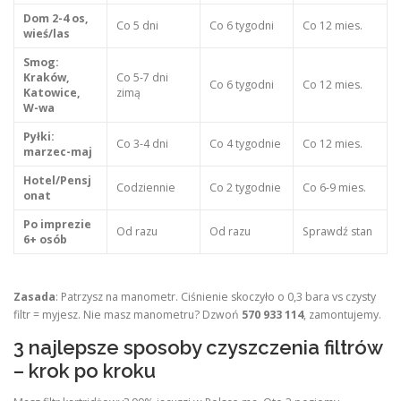
Dom 2-4 os,
Co 5 dni
Co 6 tygodni
Co 12 mies.
wieś/las
Smog:
Kraków,
Co 5-7 dni
Co 6 tygodni
Co 12 mies.
Katowice,
zimą
W-wa
Pyłki:
Co 3-4 dni
Co 4 tygodnie
Co 12 mies.
marzec-maj
Hotel/Pensj
Codziennie
Co 2 tygodnie
Co 6-9 mies.
onat
Po imprezie
Od razu
Od razu
Sprawdź stan
6+ osób
Zasada
: Patrzysz na manometr. Ciśnienie skoczyło o 0,3 bara vs czysty
filtr = myjesz. Nie masz manometru? Dzwoń
570 933 114
, zamontujemy.
3 najlepsze sposoby czyszczenia filtrów
– krok po kroku