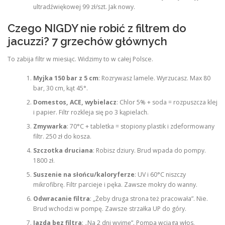
ultradźwiękowej 99 zł/szt. Jak nowy.
Czego NIGDY nie robić z filtrem do
jacuzzi? 7 grzechów głównych
To zabija filtr w miesiąc. Widzimy to w całej Polsce.
Myjka 150 bar z 5 cm
: Rozrywasz lamele. Wyrzucasz. Max 80
bar, 30 cm, kąt 45°.
Domestos, ACE, wybielacz
: Chlor 5% + soda = rozpuszcza klej
i papier. Filtr rozkleja się po 3 kąpielach.
Zmywarka
: 70°C + tabletka = stopiony plastik i zdeformowany
filtr. 250 zł do kosza.
Szczotka druciana
: Robisz dziury. Brud wpada do pompy.
1800 zł.
Suszenie na słońcu/kaloryferze
: UV i 60°C niszczy
mikrofibrę. Filtr parcieje i pęka. Zawsze mokry do wanny.
Odwracanie filtra
: „Żeby druga strona też pracowała”. Nie.
Brud wchodzi w pompę. Zawsze strzałka UP do góry.
Jazda bez filtra
: „Na 2 dni wyjmę”. Pompa wciąga włos,