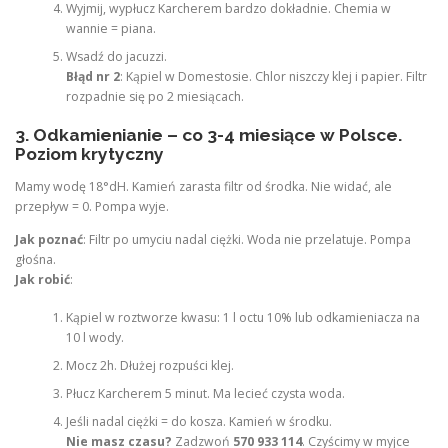
Wyjmij, wypłucz Karcherem bardzo dokładnie. Chemia w
wannie = piana.
Wsadź do jacuzzi.
Błąd nr 2
: Kąpiel w Domestosie. Chlor niszczy klej i papier. Filtr
rozpadnie się po 2 miesiącach.
3. Odkamienianie – co 3-4 miesiące w Polsce.
Poziom krytyczny
Mamy wodę 18°dH. Kamień zarasta filtr od środka. Nie widać, ale
przepływ = 0. Pompa wyje.
Jak poznać
: Filtr po umyciu nadal ciężki. Woda nie przelatuje. Pompa
głośna.
Jak robić
:
Kąpiel w roztworze kwasu: 1 l octu 10% lub odkamieniacza na
10 l wody.
Mocz 2h. Dłużej rozpuści klej.
Płucz Karcherem 5 minut. Ma lecieć czysta woda.
Jeśli nadal ciężki = do kosza. Kamień w środku.
Nie masz czasu?
Zadzwoń
570 933 114
. Czyścimy w myjce