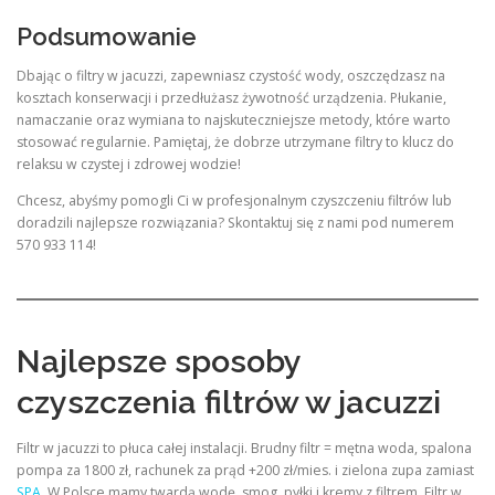
Podsumowanie
Dbając o filtry w jacuzzi, zapewniasz czystość wody, oszczędzasz na
kosztach konserwacji i przedłużasz żywotność urządzenia. Płukanie,
namaczanie oraz wymiana to najskuteczniejsze metody, które warto
stosować regularnie. Pamiętaj, że dobrze utrzymane filtry to klucz do
relaksu w czystej i zdrowej wodzie!
Chcesz, abyśmy pomogli Ci w profesjonalnym czyszczeniu filtrów lub
doradzili najlepsze rozwiązania? Skontaktuj się z nami pod numerem
570 933 114!
Najlepsze sposoby
czyszczenia filtrów w jacuzzi
Filtr w jacuzzi to płuca całej instalacji. Brudny filtr = mętna woda, spalona
pompa za 1800 zł, rachunek za prąd +200 zł/mies. i zielona zupa zamiast
SPA
. W Polsce mamy twardą wodę, smog, pyłki i kremy z filtrem. Filtr w