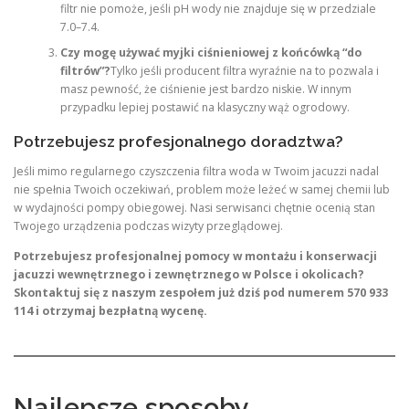
filtr nie pomoże, jeśli pH wody nie znajduje się w przedziale
7.0–7.4.
Czy mogę używać myjki ciśnieniowej z końcówką “do
filtrów”?
Tylko jeśli producent filtra wyraźnie na to pozwala i
masz pewność, że ciśnienie jest bardzo niskie. W innym
przypadku lepiej postawić na klasyczny wąż ogrodowy.
Potrzebujesz profesjonalnego doradztwa?
Jeśli mimo regularnego czyszczenia filtra woda w Twoim jacuzzi nadal
nie spełnia Twoich oczekiwań, problem może leżeć w samej chemii lub
w wydajności pompy obiegowej. Nasi serwisanci chętnie ocenią stan
Twojego urządzenia podczas wizyty przeglądowej.
Potrzebujesz profesjonalnej pomocy w montażu i konserwacji
jacuzzi wewnętrznego i zewnętrznego w Polsce i okolicach?
Skontaktuj się z naszym zespołem już dziś pod numerem 570 933
114 i otrzymaj bezpłatną wycenę.
Najlepsze sposoby