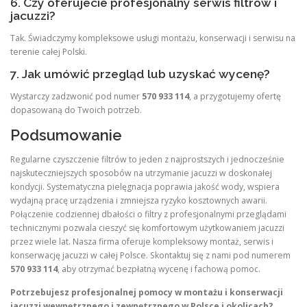
6. Czy oferujecie profesjonalny serwis filtrów i
jacuzzi?
Tak. Świadczymy kompleksowe usługi montażu, konserwacji i serwisu na
terenie całej Polski.
7. Jak umówić przegląd lub uzyskać wycenę?
Wystarczy zadzwonić pod numer
570 933 114
, a przygotujemy ofertę
dopasowaną do Twoich potrzeb.
Podsumowanie
Regularne czyszczenie filtrów to jeden z najprostszych i jednocześnie
najskuteczniejszych sposobów na utrzymanie jacuzzi w doskonałej
kondycji. Systematyczna pielęgnacja poprawia jakość wody, wspiera
wydajną pracę urządzenia i zmniejsza ryzyko kosztownych awarii.
Połączenie codziennej dbałości o filtry z profesjonalnymi przeglądami
technicznymi pozwala cieszyć się komfortowym użytkowaniem jacuzzi
przez wiele lat. Nasza firma oferuje kompleksowy montaż, serwis i
konserwację jacuzzi w całej Polsce. Skontaktuj się z nami pod numerem
570 933 114
, aby otrzymać bezpłatną wycenę i fachową pomoc.
Potrzebujesz profesjonalnej pomocy w montażu i konserwacji
jacuzzi wewnętrznego i zewnętrznego w Polsce i okolicach?