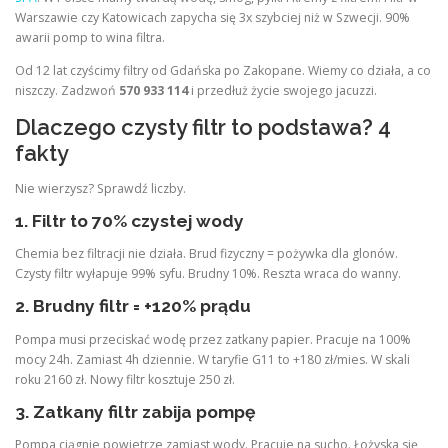
Warszawie czy Katowicach zapycha się 3x szybciej niż w Szwecji. 90%
awarii pomp to wina filtra.
Od 12 lat czyścimy filtry od Gdańska po Zakopane. Wiemy co działa, a co
niszczy. Zadzwoń
570 933 114
i przedłuż życie swojego jacuzzi.
Dlaczego czysty filtr to podstawa? 4
fakty
Nie wierzysz? Sprawdź liczby.
1. Filtr to 70% czystej wody
Chemia bez filtracji nie działa. Brud fizyczny = pożywka dla glonów.
Czysty filtr wyłapuje 99% syfu. Brudny 10%. Reszta wraca do wanny.
2. Brudny filtr = +120% prądu
Pompa musi przeciskać wodę przez zatkany papier. Pracuje na 100%
mocy 24h. Zamiast 4h dziennie. W taryfie G11 to +180 zł/mies. W skali
roku 2160 zł. Nowy filtr kosztuje 250 zł.
3. Zatkany filtr zabija pompę
Pompa ciągnie powietrze zamiast wody. Pracuje na sucho. Łożyska się