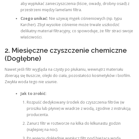
aby wypłukać zanieczyszczenia (liście, owady, drobny osad) z
przestrzeni między lamelami filtra.
Czego unikać:
Nie używaj myjek ciśnieniowych (np. typu
Karcher). Zbyt wysokie ciśnienie może trwale uszkodzić
delikatny materiał filtracyjny, co spowoduje, że filtr straci swoje
właściwości.
2. Miesięczne czyszczenie chemiczne
(Dogłębne)
Nawet jeśli filtr wygląda na czysty po płukaniu, wewnątrz materiału
zbierają się tłuszcze, olejki do ciała, pozostałości kosmetyków i biofilm.
Zwykła woda tego nie usunie.
Jak to zrobić:
Rozpuść dedykowany środek do czyszczenia filtrów (w
proszku lub płynie) w wiadrze z wodą, zgodnie z instrukcją
producenta.
Zanurz filtr w roztworze na kilka do kilkunastu godzin
(najlepiej na noc).
Po wyjęciu dokładnie wypłucz filtr pod bieżącą wodą.