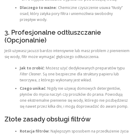
Dlaczego to ważne:
Chemiczne czyszczenie usuwa “tłusty”
osad, który zatyka pory filtra i uniemożliwia swobodny
przepływ wody.
3. Profesjonalne odtłuszczanie
(Opcjonalnie)
Jeśli używasz jacuzzi bardzo intensywnie lub masz problem z pienieniem
się wody, filtr może wymagać głębszego odtłuszczenia.
Jak to zrobić:
Możesz użyć dedykowanych preparatów typu
Filter Cleaner
. Są one bezpieczne dla struktury papieru lub
tworzywa, z którego wykonany jest wkład.
Czego unikać:
Nigdy nie używaj domowych detergentów,
płynów do mycia naczyń czy proszków do prania. Powodują
one ekstremalne pienienie się wody, którego nie pozbędziesz
się nawet przez kilka dni, i mogą doprowadzić do awarii pomp.
Złote zasady obsługi filtrów
Rotacja filtrów:
Najlepszym sposobem na przedłużenie życia