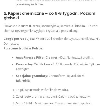
pokażemy na filmie.
2. Kąpiel chemiczna – co 6-8 tygodni. Poziom
głęboki
Płukanie nie rusza tłuszczu, kosmetyków, kamienia i biofilmu. To robi
chemia. Bez tego filtr wygląda czysto, ale jest zatkany.
Czego potrzebujesz
: Wiadro 20 l, środek do czyszczenia filtrów. Nie
Domestos.
Polecane środki w Polsce
:
AquaFinesse Filter Cleaner
: 40 zł. Na tłuszcz i biofilm.
Kwas solny 5%
: Na kamień. 1:10 z wodą. Ostrożnie. Tylko na
zewnątrz.
Specjalne granulaty
: Chemoform, Bayrol. 50 zł.
Jak robić
:
Po płukaniu wodą włóż filtr do wiadra.
Zalej roztworem wg instrukcji. Cały ma być zanurzony.
Mocz 12-24h. Minimum noc. Tłuszcz musi się rozpuścić.