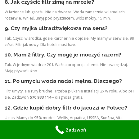
8. Jak czyścić filtr zimą na mrozie?
W łazience lub garażu. Nie na dworze. Woda zamarznie w lamelach i
rozerwie. Wnieś, umyj pod prysznicem, włóż mokry. 15 min.
9. Czy myjka ultradźwiękowa ma sens?
Tak. Czyści w środku, gdzie Karcher nie dojdzie. My mamy w serwisie. 99
zł/szt. Filtr jak nowy. Dla hoteli must have.
10. Mam 2 filtry. Czy mogę je moczyć razem?
Tak. W jednym wiadrze 20 l. Ważna proporcja chemii. Nie oszczędzaj.
Mają pływać luźno.
11. Po umyciu woda nadal mętna. Dlaczego?
Filtr umyty, ale rury brudne. Trzeba płukanie instalacji 2x w roku. Albo pH
złe. Zadzwoń
570 933 114
– diagnoza gratis.
12. Gdzie kupić dobry filtr do jacuzzi w Polsce?
U nas. Mamy do 95% modeli: Wellis, Aquatica, USSPA, SunSpa, Vita.
Oryginały i zamienniki premium. Wysyłka 24h. Tel.
570 933 114
.
Zadzwoń
Czysty filtr = tanie i bezawaryjne jacuzzi