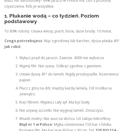
Masz filtr kartridżowy? 99% jacuzzi w Polsce ma. Oto 3 poziomy
czyszczenia. Rób je wszystkie.
1. Płukanie wodą – co tydzień. Poziom
podstawowy
To 80% roboty. Usuwa włosy, piach, liście, duże brudy. 10 minut.
Czego potrzebujesz
: Wąż ogrodowy lub Karcher, dysza płaska 40°.
Jak robić
:
Wyłącz prąd do jacuzzi. Zawsze. 400V nie wybacza.
Wyjmij filtr. Nie szarp. Odkręć zgodnie z gwintem.
Ustaw dyszę 45° do lameli. Nigdy prostopadle. Rozerwiesz
papier.
Płucz z góry na dół, między każdą lamelą. Od środka na
zewnątrz.
Kręć filtrem. Wypłucz cały syf. Ma być biały.
Nie używaj szczotki. Nie wyginaj lameli. Zniszczysz.
Wsadź mokry. Nie susz na słońcu. UV zabija mikrofibrę.
Błąd nr 1 w Polsce
: Myjka ciśnieniowa 150 bar z bliska.
Rozrywa filtr. Ma być max 80 bar z 30 cm. Tel.
570 933 114
–