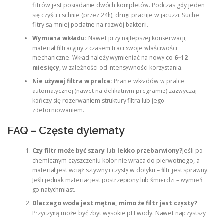
filtrów jest posiadanie dwóch kompletów. Podczas gdy jeden
się czyści i schnie (przez 24h), drugi pracuje w jacuzzi. Suche
filtry są mniej podatne na rozwój bakterii.
Wymiana wkładu:
Nawet przy najlepszej konserwacji,
materiał filtracyjny z czasem traci swoje właściwości
mechaniczne. Wkład należy wymieniać na nowy co
6–12
miesięcy
, w zależności od intensywności korzystania.
Nie używaj filtra w pralce:
Pranie wkładów w pralce
automatycznej (nawet na delikatnym programie) zazwyczaj
kończy się rozerwaniem struktury filtra lub jego
zdeformowaniem.
FAQ – Częste dylematy
Czy filtr może być szary lub lekko przebarwiony?
Jeśli po
chemicznym czyszczeniu kolor nie wraca do pierwotnego, a
materiał jest wciąż sztywny i czysty w dotyku – filtr jest sprawny.
Jeśli jednak materiał jest postrzępiony lub śmierdzi – wymień
go natychmiast.
Dlaczego woda jest mętna, mimo że filtr jest czysty?
Przyczyną może być zbyt wysokie pH wody. Nawet najczystszy