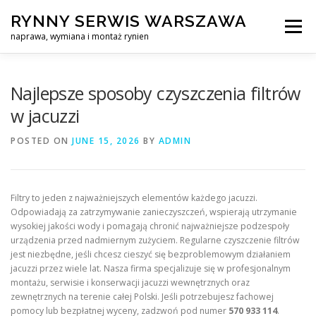
Skip
RYNNY SERWIS WARSZAWA
to
Menu
content
naprawa, wymiana i montaż rynien
CZYSZCZENIE PROFESJONALNA NAPRAWA, WYMIANA I MO
Najlepsze sposoby czyszczenia filtrów
w jacuzzi
CENNIK
SERWIS RYNNY WARSZAWA
KONTAKT
POSTED ON
JUNE 15, 2026
BY
ADMIN
Filtry to jeden z najważniejszych elementów każdego jacuzzi.
Odpowiadają za zatrzymywanie zanieczyszczeń, wspierają utrzymanie
wysokiej jakości wody i pomagają chronić najważniejsze podzespoły
urządzenia przed nadmiernym zużyciem. Regularne czyszczenie filtrów
jest niezbędne, jeśli chcesz cieszyć się bezproblemowym działaniem
jacuzzi przez wiele lat. Nasza firma specjalizuje się w profesjonalnym
montażu, serwisie i konserwacji jacuzzi wewnętrznych oraz
zewnętrznych na terenie całej Polski. Jeśli potrzebujesz fachowej
pomocy lub bezpłatnej wyceny, zadzwoń pod numer
570 933 114
.