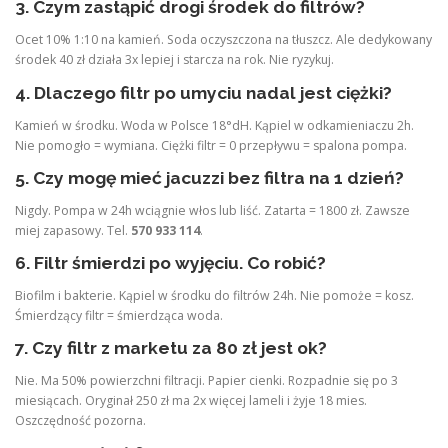
3. Czym zastąpić drogi środek do filtrów?
Ocet 10% 1:10 na kamień. Soda oczyszczona na tłuszcz. Ale dedykowany
środek 40 zł działa 3x lepiej i starcza na rok. Nie ryzykuj.
4. Dlaczego filtr po umyciu nadal jest ciężki?
Kamień w środku. Woda w Polsce 18°dH. Kąpiel w odkamieniaczu 2h.
Nie pomogło = wymiana. Ciężki filtr = 0 przepływu = spalona pompa.
5. Czy mogę mieć jacuzzi bez filtra na 1 dzień?
Nigdy. Pompa w 24h wciągnie włos lub liść. Zatarta = 1800 zł. Zawsze
miej zapasowy. Tel.
570 933 114
.
6. Filtr śmierdzi po wyjęciu. Co robić?
Biofilm i bakterie. Kąpiel w środku do filtrów 24h. Nie pomoże = kosz.
Śmierdzący filtr = śmierdząca woda.
7. Czy filtr z marketu za 80 zł jest ok?
Nie. Ma 50% powierzchni filtracji. Papier cienki. Rozpadnie się po 3
miesiącach. Oryginał 250 zł ma 2x więcej lameli i żyje 18 mies.
Oszczędność pozorna.