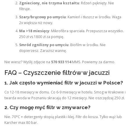
Zgnieciony, nie trzyma kształtu
: Rdzeń pęknięty. Nie
filtruje.
Szary/brązowy po umyciu
: Kamień i tłuszcz w środku. Waga
2x większa niż nowy.
Ma >18 miesięcy
: Mikrofibra sparciała. Przepuszcza wszystko.
250 zł vs 1800 zł za pompę.
Smród zgnilizny po umyciu
: Biofilm w środku. Nie
dopierzesz. Zarazisz wannę.
Nie wiesz? Wyślij zdjęcie na
570 933 114
MMS. Powiemy za darmo.
FAQ – Czyszczenie filtrów w jacuzzi
1. Jak często wymieniać filtr w jacuzzi w Polsce?
Co 12-18 miesięcy w domu. Co 6-9 miesięcy w hotelu. Smog w Krakowie i
twarda woda w Poznaniu skracają do 12 miesięcy. Nie oszczędzaj 250 zł.
2. Czy mogę myć filtr w zmywarce?
Nie. 70°C + detergenty stopią plastik i klej. Filtr do kosza. Tylko wąż lub
Karcher max 80 bar.