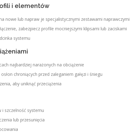
fili i elementów
 na nowe lub napraw je specjalistycznymi zestawami naprawczymi
łączenie, zabezpiecz profile mocniejszymi klipsami lub zaciskami
dcinka systemu
iążeniami
ach najbardziej narażonych na obciążenie
osłon chroniących przed zaleganiem gałęzi i śniegu
zenia, aby uniknąć przeciążenia
 i szczelność systemu
czenia lub przesunięcia
mocowania