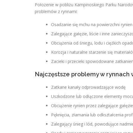
Położenie w pobliżu Kampinoskiego Parku Narodow
problemów z rynnami:
Osadzanie się mchu na powierzchni rynien
Zalegające gałęzie, liście i inne zanieczysz
Obciążenia od śniegu, lodu i ciężkich opa
Korozja i naturalne starzenie się materia
Zacieki i przecieki spowodowane zatkani
Najczęstsze problemy w rynnach w
Zatkane kanały odprowadzające wodę
Uszkodzone lub odłączone elementy moc
Obciążenie rynien przez zalegające gałęzi
Pęknięcia, złamania lub odkształcenia profi
Zalegający śnieg i lód, powodujące nadmi