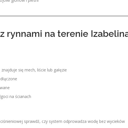
ojowi glonów i pleśni
 rynnami na terenie Izabelin
znajduje się mech, liście lub gałęzie
 odłączone
owane
ilgoci na ścianach
iśnieniowej sprawdź, czy system odprowadza wodę bez wycieków