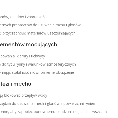
lonów, osadów i zabrudzeń
tycznych preparatów do usuwania mchu i glonów
ić przyczepność materiałów uszczelniających
elementów mocujących
cowania, klamry i uchwyty
 do typu rynny i warunków atmosferycznych
ając stabilność i równomierne obciążenie
łęzi i mechu
ogą blokować przepływ wody
rzędzia do usuwania mech i glonów z powierzchni rynien
ochronne, aby zapobiec ponownemu osadzaniu się zanieczyszczeń