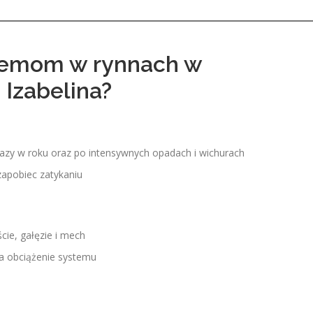
lemom w rynnach w
 Izabelina?
azy w roku oraz po intensywnych opadach i wichurach
zapobiec zatykaniu
iście, gałęzie i mech
za obciążenie systemu