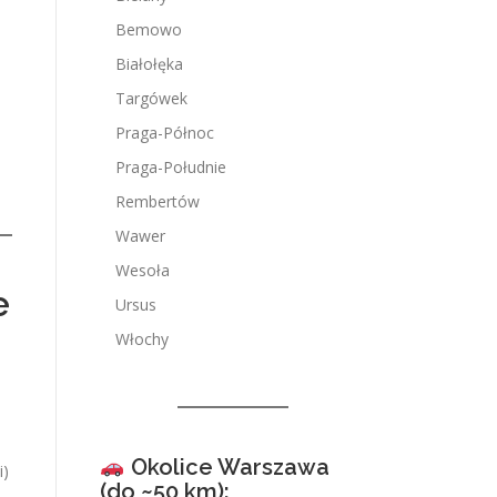
Bemowo
Białołęka
Targówek
Praga-Północ
Praga-Południe
Rembertów
Wawer
Wesoła
e
Ursus
Włochy
Okolice Warszawa
i)
(do ~50 km):