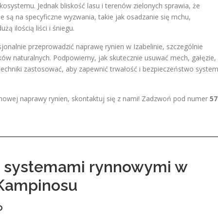
ekosystemu. Jednak bliskość lasu i terenów zielonych sprawia, że
e są na specyficzne wyzwania, takie jak osadzanie się mchu,
ą ilością liści i śniegu.
nalnie przeprowadzić naprawę rynien w Izabelinie, szczególnie
ków naturalnych. Podpowiemy, jak skutecznie usuwać mech, gałęzie,
 techniki zastosować, aby zapewnić trwałość i bezpieczeństwo syste
chowej naprawy rynien, skontaktuj się z nami! Zadzwoń pod numer
57
z systemami rynnowymi w
y Kampinosu
o