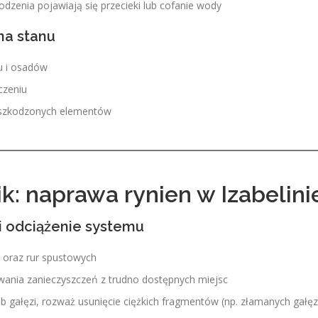
odzenia pojawiają się przecieki lub cofanie wody
na stanu
hu i osadów
czeniu
uszkodzonych elementów
: naprawa rynien w Izabelini
i odciążenie systemu
en oraz rur spustowych
uwania zanieczyszczeń z trudno dostępnych miejsc
 gałęzi, rozważ usunięcie ciężkich fragmentów (np. złamanych gałęz